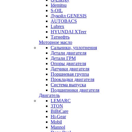
Idemitsu
S-OIL
Лукойл GENESIS
AUTOBACS
Lubrex
HYUNDAI XTeer
Татнефть
Моторное масло
Сальники, уплотнения
Детали двигателя
Детали ГРМ
Опоры двигателя
Датчики двигателя
Поршневая группа
Прокладки двигателя
Система выпуска
Подшипники двигателя
Двигатель
LEMARC
3TON
BiBiCare
Hi-Gear
Mobil
Mannol