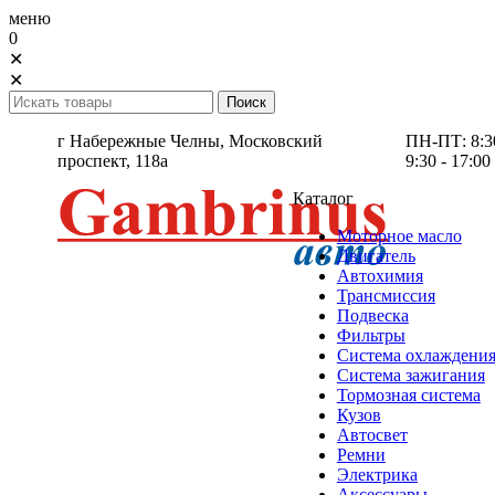
меню
0
✕
✕
г Набережные Челны,
Московский
ПН-ПТ: 8:30 
проспект, 118а
9:30 - 17:00
Каталог
Моторное масло
Двигатель
Автохимия
Трансмиссия
Подвеска
Фильтры
Система охлаждени
Система зажигания
Тормозная система
Кузов
Автосвет
Ремни
Электрика
Аксессуары