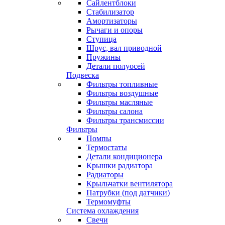
Сайлентблоки
Стабилизатор
Амортизаторы
Рычаги и опоры
Ступица
Шрус, вал приводной
Пружины
Детали полуосей
Подвеска
Фильтры топливные
Фильтры воздушные
Фильтры масляные
Фильтры салона
Фильтры трансмиссии
Фильтры
Помпы
Термостаты
Детали кондиционера
Крышки радиатора
Радиаторы
Крыльчатки вентилятора
Патрубки (под датчики)
Термомуфты
Система охлаждения
Свечи