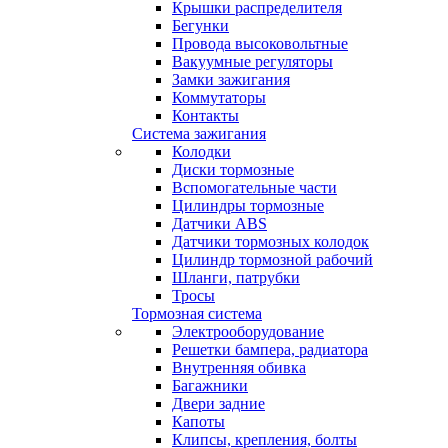
Крышки распределителя
Бегунки
Провода высоковольтные
Вакуумные регуляторы
Замки зажигания
Коммутаторы
Контакты
Система зажигания
Колодки
Диски тормозные
Вспомогательные части
Цилиндры тормозные
Датчики ABS
Датчики тормозных колодок
Цилиндр тормозной рабочий
Шланги, патрубки
Тросы
Тормозная система
Электрооборудование
Решетки бампера, радиатора
Внутренняя обивка
Багажники
Двери задние
Капоты
Клипсы, крепления, болты