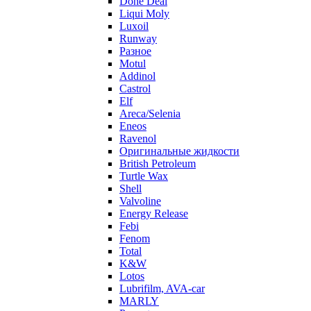
Done Deal
Liqui Moly
Luxoil
Runway
Разное
Motul
Addinol
Castrol
Elf
Areca/Selenia
Eneos
Ravenol
Оригинальные жидкости
British Petroleum
Turtle Wax
Shell
Valvoline
Energy Release
Febi
Fenom
Total
K&W
Lotos
Lubrifilm, AVA-car
MARLY