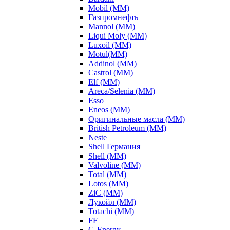
Mobil (ММ)
Газпромнефть
Mannol (ММ)
Liqui Moly (ММ)
Luxoil (ММ)
Motul(ММ)
Addinol (ММ)
Castrol (ММ)
Elf (ММ)
Areca/Selenia (ММ)
Esso
Eneos (ММ)
Оригинальные масла (ММ)
British Petroleum (ММ)
Neste
Shell Германия
Shell (ММ)
Valvoline (ММ)
Total (ММ)
Lotos (ММ)
ZiC (ММ)
Лукойл (ММ)
Totachi (MM)
FF
G-Energy