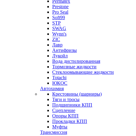
Permatex
Prestone
Pro Seal
Soft99
STP
SWAG
Wynn's
ZIC
Лавр
Антифризы
Лукойл
Вода дистилированная
Тормозные жидкости
Стеклоомывающие жидкости
Totachi
ЮКОС
Автохимия
Крестовины (шарниры)
Тяги и тросы
Подшипники КПП
Сцепление
Опоры КПП
Прокладки КПП
Муфты
Трансмиссия