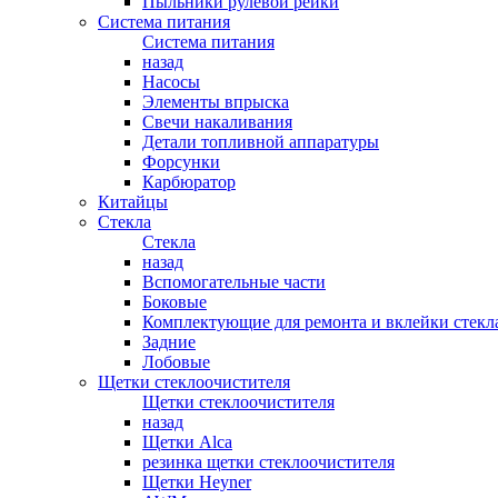
Пыльники рулевой рейки
Система питания
Система питания
назад
Насосы
Элементы впрыска
Свечи накаливания
Детали топливной аппаратуры
Форсунки
Карбюратор
Китайцы
Стекла
Стекла
назад
Вспомогательные части
Боковые
Комплектующие для ремонта и вклейки стекл
Задние
Лобовые
Щетки стеклоочистителя
Щетки стеклоочистителя
назад
Щетки Alca
резинка щетки стеклоочистителя
Щетки Heyner