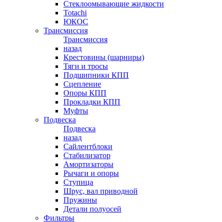
Стеклоомывающие жидкости
Totachi
ЮКОС
Трансмиссия
Трансмиссия
назад
Крестовины (шарниры)
Тяги и тросы
Подшипники КПП
Сцепление
Опоры КПП
Прокладки КПП
Муфты
Подвеска
Подвеска
назад
Сайлентблоки
Стабилизатор
Амортизаторы
Рычаги и опоры
Ступица
Шрус, вал приводной
Пружины
Детали полуосей
Фильтры