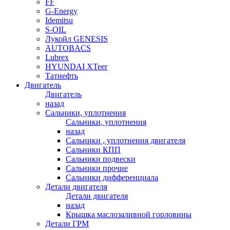
FF
G-Energy
Idemitsu
S-OIL
Лукойл GENESIS
AUTOBACS
Lubrex
HYUNDAI XTeer
Татнефть
Двигатель
Двигатель
назад
Сальники, уплотнения
Сальники, уплотнения
назад
Сальники , уплотнения двигателя
Сальники КПП
Сальники подвески
Сальники прочие
Сальники дифференциала
Детали двигателя
Детали двигателя
назад
Крышка маслозаливной горловины
Детали ГРМ