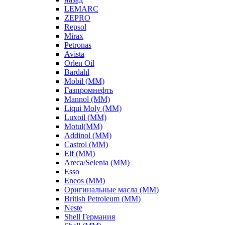
LEMARC
ZEPRO
Repsol
Mirax
Petronas
Avista
Orlen Oil
Bardahl
Mobil (ММ)
Газпромнефть
Mannol (ММ)
Liqui Moly (ММ)
Luxoil (ММ)
Motul(ММ)
Addinol (ММ)
Castrol (ММ)
Elf (ММ)
Areca/Selenia (ММ)
Esso
Eneos (ММ)
Оригинальные масла (ММ)
British Petroleum (ММ)
Neste
Shell Германия