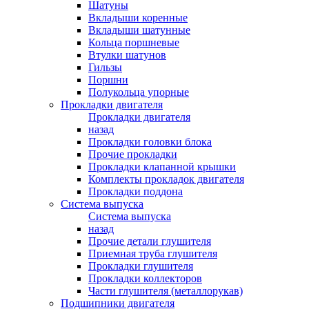
Шатуны
Вкладыши коренные
Вкладыши шатунные
Кольца поршневые
Втулки шатунов
Гильзы
Поршни
Полукольца упорные
Прокладки двигателя
Прокладки двигателя
назад
Прокладки головки блока
Прочие прокладки
Прокладки клапанной крышки
Комплекты прокладок двигателя
Прокладки поддона
Система выпуска
Система выпуска
назад
Прочие детали глушителя
Приемная труба глушителя
Прокладки глушителя
Прокладки коллекторов
Части глушителя (металлорукав)
Подшипники двигателя