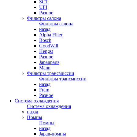
SCT
UFI
Разное
Фильтры салона
Фильтры салона
назад
Alpha Filter
Bosch
GoodWill
Hengst
Разное
Japanparts
Mann
Фильтры трансмиссии
Фильтры трансмиссии
назад
Fram
Разное
Система охлаждения
Система охлаждения
назад
Помпы
Помпы
назад
Japan-помпы