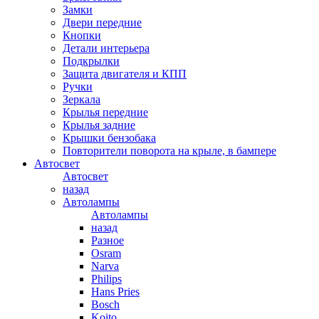
Замки
Двери передние
Кнопки
Детали интерьера
Подкрылки
Защита двигателя и КПП
Ручки
Зеркала
Крылья передние
Крылья задние
Крышки бензобака
Повторители поворота на крыле, в бампере
Автосвет
Автосвет
назад
Автолампы
Автолампы
назад
Разное
Osram
Narva
Philips
Hans Pries
Bosch
Koito