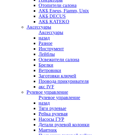
Отопители салона
АКБ Eneus, Fiamm, Unix
АКБ DECUS
АКБ KATEKO
Аксессуары
Аксессуары
назад
Разное
Инструмент
Лейблы
Освежители салона
Брелки
Ветровики
Заготовки ключей
Провода прикуривателя
акс IVF
Рулевое управление
Рулевое управление
назад
Тяги рулевые
Рейка рулевая
Насосы ГУР
Детали рулевой колонки
Маятник