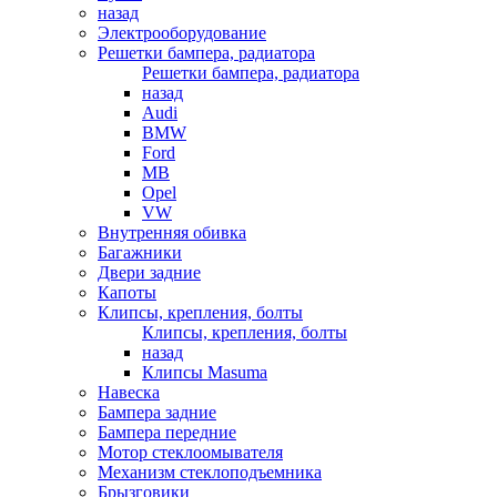
назад
Электрооборудование
Решетки бампера, радиатора
Решетки бампера, радиатора
назад
Audi
BMW
Ford
MB
Opel
VW
Внутренняя обивка
Багажники
Двери задние
Капоты
Клипсы, крепления, болты
Клипсы, крепления, болты
назад
Клипсы Masuma
Навеска
Бампера задние
Бампера передние
Мотор стеклоомывателя
Механизм стеклоподъемника
Брызговики