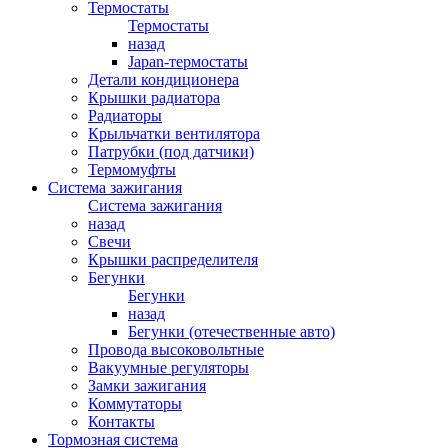
Термостаты
Термостаты
назад
Japan-термостаты
Детали кондиционера
Крышки радиатора
Радиаторы
Крыльчатки вентилятора
Патрубки (под датчики)
Термомуфты
Система зажигания
Система зажигания
назад
Свечи
Крышки распределителя
Бегунки
Бегунки
назад
Бегунки (отечественные авто)
Провода высоковольтные
Вакуумные регуляторы
Замки зажигания
Коммутаторы
Контакты
Тормозная система