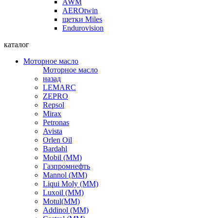
AWM
AEROtwin
щетки Miles
Endurovision
каталог
Моторное масло
Моторное масло
назад
LEMARC
ZEPRO
Repsol
Mirax
Petronas
Avista
Orlen Oil
Bardahl
Mobil (ММ)
Газпромнефть
Mannol (ММ)
Liqui Moly (ММ)
Luxoil (ММ)
Motul(ММ)
Addinol (ММ)