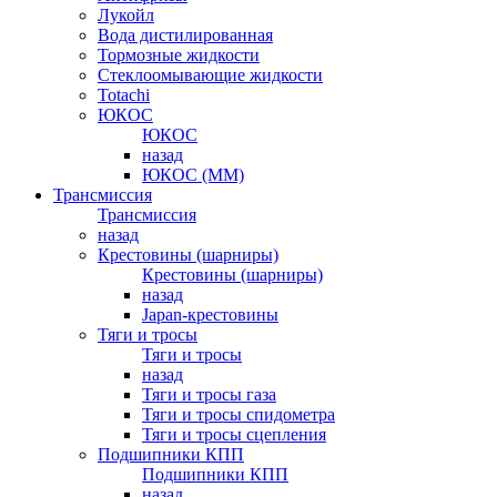
Лукойл
Вода дистилированная
Тормозные жидкости
Стеклоомывающие жидкости
Totachi
ЮКОС
ЮКОС
назад
ЮКОС (ММ)
Трансмиссия
Трансмиссия
назад
Крестовины (шарниры)
Крестовины (шарниры)
назад
Japan-крестовины
Тяги и тросы
Тяги и тросы
назад
Тяги и тросы газа
Тяги и тросы спидометра
Тяги и тросы сцепления
Подшипники КПП
Подшипники КПП
назад