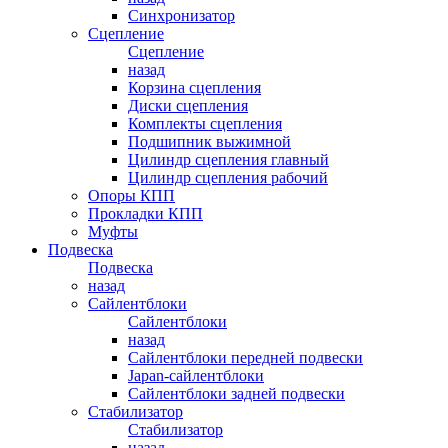
Синхронизатор
Сцепление
Сцепление
назад
Корзина сцепления
Диски сцепления
Комплекты сцепления
Подшипник выжимной
Цилиндр сцепления главный
Цилиндр сцепления рабочий
Опоры КПП
Прокладки КПП
Муфты
Подвеска
Подвеска
назад
Сайлентблоки
Сайлентблоки
назад
Сайлентблоки передней подвески
Japan-сайлентблоки
Сайлентблоки задней подвески
Стабилизатор
Стабилизатор
назад