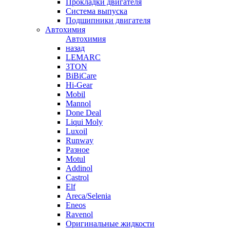
Прокладки двигателя
Система выпуска
Подшипники двигателя
Автохимия
Автохимия
назад
LEMARC
3TON
BiBiCare
Hi-Gear
Mobil
Mannol
Done Deal
Liqui Moly
Luxoil
Runway
Разное
Motul
Addinol
Castrol
Elf
Areca/Selenia
Eneos
Ravenol
Оригинальные жидкости