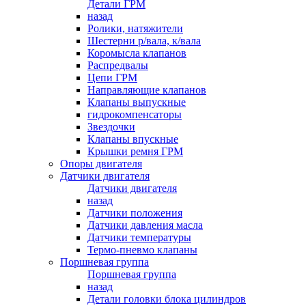
Детали ГРМ
назад
Ролики, натяжители
Шестерни р/вала, к/вала
Коромысла клапанов
Распредвалы
Цепи ГРМ
Направляющие клапанов
Клапаны выпускные
гидрокомпенсаторы
Звездочки
Клапаны впускные
Крышки ремня ГРМ
Опоры двигателя
Датчики двигателя
Датчики двигателя
назад
Датчики положения
Датчики давления масла
Датчики температуры
Термо-пневмо клапаны
Поршневая группа
Поршневая группа
назад
Детали головки блока цилиндров