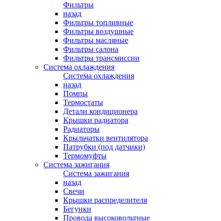
Фильтры
назад
Фильтры топливные
Фильтры воздушные
Фильтры масляные
Фильтры салона
Фильтры трансмиссии
Система охлаждения
Система охлаждения
назад
Помпы
Термостаты
Детали кондиционера
Крышки радиатора
Радиаторы
Крыльчатки вентилятора
Патрубки (под датчики)
Термомуфты
Система зажигания
Система зажигания
назад
Свечи
Крышки распределителя
Бегунки
Провода высоковольтные