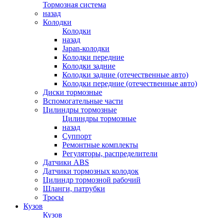
Тормозная система
назад
Колодки
Колодки
назад
Japan-колодки
Колодки передние
Колодки задние
Колодки задние (отечественные авто)
Колодки передние (отечественные авто)
Диски тормозные
Вспомогательные части
Цилиндры тормозные
Цилиндры тормозные
назад
Суппорт
Ремонтные комплекты
Регуляторы, распределители
Датчики ABS
Датчики тормозных колодок
Цилиндр тормозной рабочий
Шланги, патрубки
Тросы
Кузов
Кузов