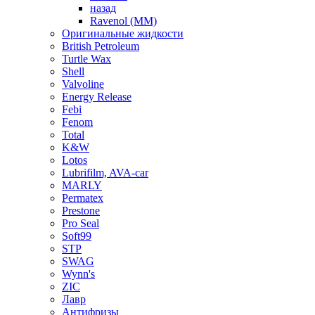
назад
Ravenol (ММ)
Оригинальные жидкости
British Petroleum
Turtle Wax
Shell
Valvoline
Energy Release
Febi
Fenom
Total
K&W
Lotos
Lubrifilm, AVA-car
MARLY
Permatex
Prestone
Pro Seal
Soft99
STP
SWAG
Wynn's
ZIC
Лавр
Антифризы