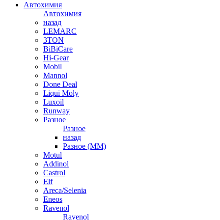
Автохимия
Автохимия
назад
LEMARC
3TON
BiBiCare
Hi-Gear
Mobil
Mannol
Done Deal
Liqui Moly
Luxoil
Runway
Разное
Разное
назад
Разное (ММ)
Motul
Addinol
Castrol
Elf
Areca/Selenia
Eneos
Ravenol
Ravenol