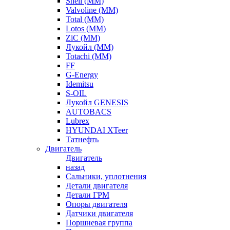
Shell (ММ)
Valvoline (ММ)
Total (ММ)
Lotos (ММ)
ZiC (ММ)
Лукойл (ММ)
Totachi (MM)
FF
G-Energy
Idemitsu
S-OIL
Лукойл GENESIS
AUTOBACS
Lubrex
HYUNDAI XTeer
Татнефть
Двигатель
Двигатель
назад
Сальники, уплотнения
Детали двигателя
Детали ГРМ
Опоры двигателя
Датчики двигателя
Поршневая группа