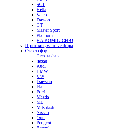
SCT
Hella
Valeo
Dawoo
GT
Master Sport
Platinum
НА КОМИССИЮ
Противотуманные фары
Стекла фар
Стекла фар
назад
Audi
BMW
VW
Daewoo
Fiat
Ford
Mazda
MB
Mitsubishi
Nissan
Opel
Peugeot
Renault