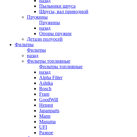
назад
Пыльники шруса
Шрусы, вал приводной
Пружины
Пружины
назад
Опоры пружин
Детали полуосей
Фильтры
Фильтры
назад
Фильтры топливные
Фильтры топливные
назад
Alpha Filter
Ashika
Bosch
Fram
GoodWill
Hengst
Japanparts
Mann
Masuma
UFI
Разное