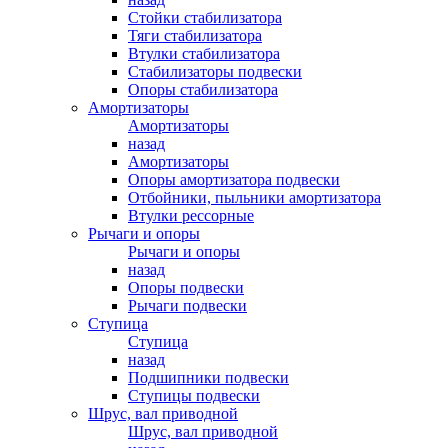
Стойки стабилизатора
Тяги стабилизатора
Втулки стабилизатора
Стабилизаторы подвески
Опоры стабилизатора
Амортизаторы
Амортизаторы
назад
Амортизаторы
Опоры амортизатора подвески
Отбойники, пыльники амортизатора
Втулки рессорные
Рычаги и опоры
Рычаги и опоры
назад
Опоры подвески
Рычаги подвески
Ступица
Ступица
назад
Подшипники подвески
Ступицы подвески
Шрус, вал приводной
Шрус, вал приводной