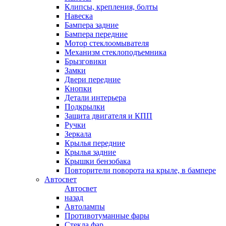
Клипсы, крепления, болты
Навеска
Бампера задние
Бампера передние
Мотор стеклоомывателя
Механизм стеклоподъемника
Брызговики
Замки
Двери передние
Кнопки
Детали интерьера
Подкрылки
Защита двигателя и КПП
Ручки
Зеркала
Крылья передние
Крылья задние
Крышки бензобака
Повторители поворота на крыле, в бампере
Автосвет
Автосвет
назад
Автолампы
Противотуманные фары
Стекла фар