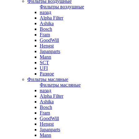
Фильтры воздушные
Фильтры воздушные
назад
Alpha Filter
Ashika
Bosch
Fram
GoodWill
Hengst
Japanparts
Mann
SCT
UFI
Разное
Фильтры масляные
Фильтры масляные
назад
Alpha Filter
Ashika
Bosch
Fram
GoodWill
Hengst
Japanparts
Mann