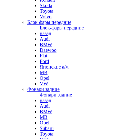
Skoda
Toyota
Volvo
Блок-фары передние
Блок-фары передние
назад
Audi
BMW
Daewoo
Fiat
Ford
Японские а/м
MB
Opel
VW
Фонари задние
Фонари задние
назад
Audi
BMW
MB
Opel
Subaru
Toyota