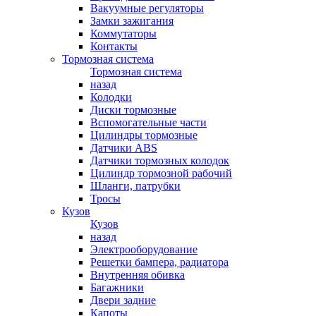
Вакуумные регуляторы
Замки зажигания
Коммутаторы
Контакты
Тормозная система
Тормозная система
назад
Колодки
Диски тормозные
Вспомогательные части
Цилиндры тормозные
Датчики ABS
Датчики тормозных колодок
Цилиндр тормозной рабочий
Шланги, патрубки
Тросы
Кузов
Кузов
назад
Электрооборудование
Решетки бампера, радиатора
Внутренняя обивка
Багажники
Двери задние
Капоты