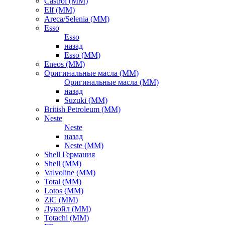
Castrol (ММ)
Elf (ММ)
Areca/Selenia (ММ)
Esso
Esso
назад
Esso (ММ)
Eneos (ММ)
Оригинальные масла (ММ)
Оригинальные масла (ММ)
назад
Suzuki (ММ)
British Petroleum (ММ)
Neste
Neste
назад
Neste (ММ)
Shell Германия
Shell (ММ)
Valvoline (ММ)
Total (ММ)
Lotos (ММ)
ZiC (ММ)
Лукойл (ММ)
Totachi (MM)