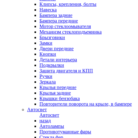
Клипсы, крепления, болты
Навеска
Бампера задние
Бампера передние
Мотор стеклоомывателя
Механизм стеклоподъемника
Брызговики
Замки
Двери передние
Кнопки
Детали интерьера
Подкрылки
Защита двигателя и КПП
Ручки
Зеркала
Крылья передние
Крылья задние
Крышки бензобака
Повторители поворота на крыле, в бампере
Автосвет
Автосвет
назад
Автолампы
Противотуманные фары
Стекла фар