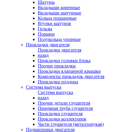
Шатуны
Вкладыши коренные
Вкладыши шатунные
Кольца поршневые
Втулки шатунов
Гильзы
Поршни
Полукольца упорные
Прокладки двигателя
Прокладки двигателя
назад
Прокладки головки блока
Прочие прокладки
Прокладки клапанной крышки
Комплекты прокладок двигателя
Прокладки поддона
Система выпуска
Система выпуска
назад
Прочие детали глушителя
Приемная труба глушителя
Прокладки глушителя
Прокладки коллекторов
Части глушителя (металлорукав)
Подшипники двигателя