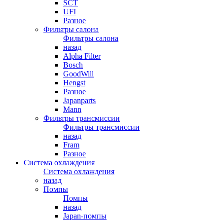
SCT
UFI
Разное
Фильтры салона
Фильтры салона
назад
Alpha Filter
Bosch
GoodWill
Hengst
Разное
Japanparts
Mann
Фильтры трансмиссии
Фильтры трансмиссии
назад
Fram
Разное
Система охлаждения
Система охлаждения
назад
Помпы
Помпы
назад
Japan-помпы