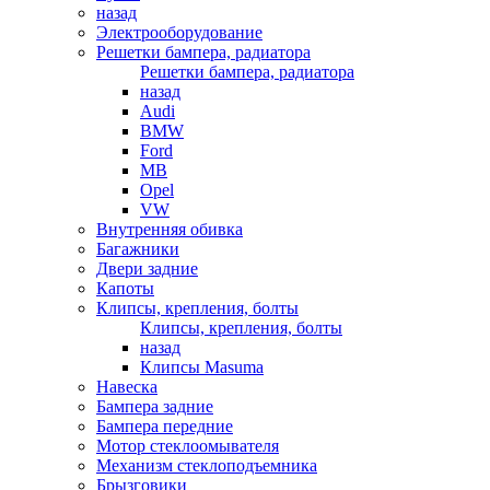
назад
Электрооборудование
Решетки бампера, радиатора
Решетки бампера, радиатора
назад
Audi
BMW
Ford
MB
Opel
VW
Внутренняя обивка
Багажники
Двери задние
Капоты
Клипсы, крепления, болты
Клипсы, крепления, болты
назад
Клипсы Masuma
Навеска
Бампера задние
Бампера передние
Мотор стеклоомывателя
Механизм стеклоподъемника
Брызговики