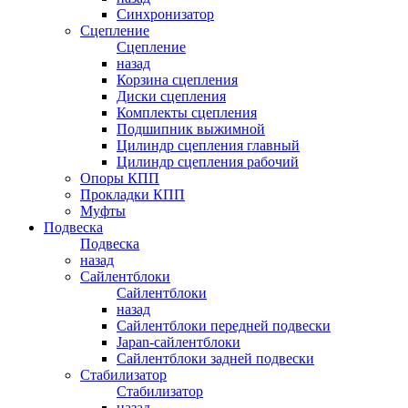
Синхронизатор
Сцепление
Сцепление
назад
Корзина сцепления
Диски сцепления
Комплекты сцепления
Подшипник выжимной
Цилиндр сцепления главный
Цилиндр сцепления рабочий
Опоры КПП
Прокладки КПП
Муфты
Подвеска
Подвеска
назад
Сайлентблоки
Сайлентблоки
назад
Сайлентблоки передней подвески
Japan-сайлентблоки
Сайлентблоки задней подвески
Стабилизатор
Стабилизатор
назад