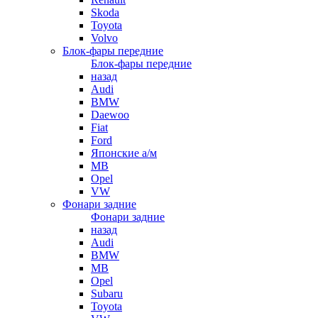
Skoda
Toyota
Volvo
Блок-фары передние
Блок-фары передние
назад
Audi
BMW
Daewoo
Fiat
Ford
Японские а/м
MB
Opel
VW
Фонари задние
Фонари задние
назад
Audi
BMW
MB
Opel
Subaru
Toyota