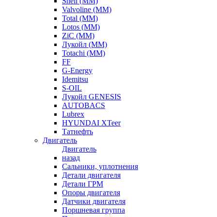
Shell (ММ)
Valvoline (ММ)
Total (ММ)
Lotos (ММ)
ZiC (ММ)
Лукойл (ММ)
Totachi (MM)
FF
G-Energy
Idemitsu
S-OIL
Лукойл GENESIS
AUTOBACS
Lubrex
HYUNDAI XTeer
Татнефть
Двигатель
Двигатель
назад
Сальники, уплотнения
Детали двигателя
Детали ГРМ
Опоры двигателя
Датчики двигателя
Поршневая группа