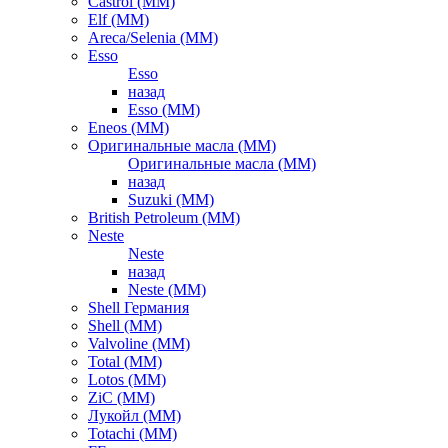
Castrol (ММ)
Elf (ММ)
Areca/Selenia (ММ)
Esso
Esso
назад
Esso (ММ)
Eneos (ММ)
Оригинальные масла (ММ)
Оригинальные масла (ММ)
назад
Suzuki (ММ)
British Petroleum (ММ)
Neste
Neste
назад
Neste (ММ)
Shell Германия
Shell (ММ)
Valvoline (ММ)
Total (ММ)
Lotos (ММ)
ZiC (ММ)
Лукойл (ММ)
Totachi (MM)