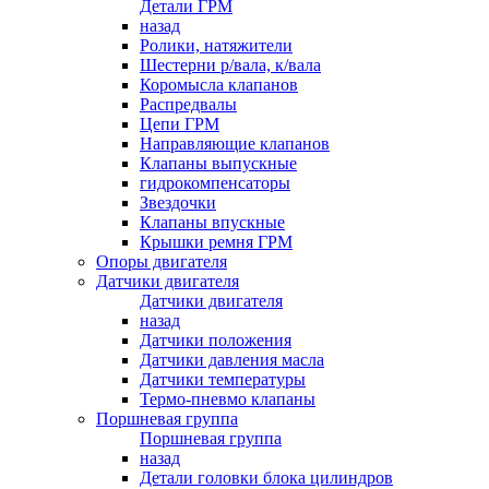
Детали ГРМ
назад
Ролики, натяжители
Шестерни р/вала, к/вала
Коромысла клапанов
Распредвалы
Цепи ГРМ
Направляющие клапанов
Клапаны выпускные
гидрокомпенсаторы
Звездочки
Клапаны впускные
Крышки ремня ГРМ
Опоры двигателя
Датчики двигателя
Датчики двигателя
назад
Датчики положения
Датчики давления масла
Датчики температуры
Термо-пневмо клапаны
Поршневая группа
Поршневая группа
назад
Детали головки блока цилиндров