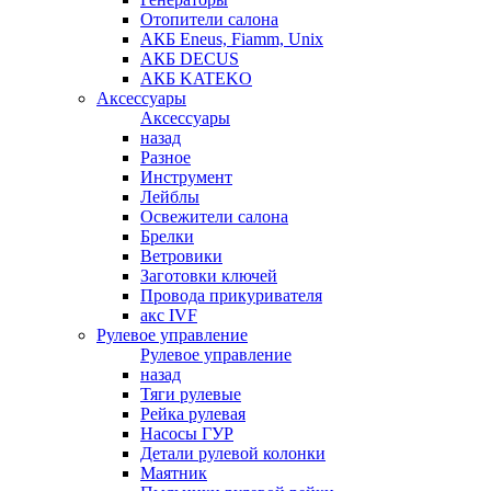
Отопители салона
АКБ Eneus, Fiamm, Unix
АКБ DECUS
АКБ KATEKO
Аксессуары
Аксессуары
назад
Разное
Инструмент
Лейблы
Освежители салона
Брелки
Ветровики
Заготовки ключей
Провода прикуривателя
акс IVF
Рулевое управление
Рулевое управление
назад
Тяги рулевые
Рейка рулевая
Насосы ГУР
Детали рулевой колонки
Маятник