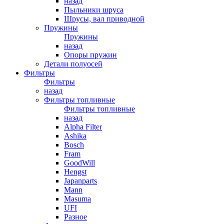
назад
Пыльники шруса
Шрусы, вал приводной
Пружины
Пружины
назад
Опоры пружин
Детали полуосей
Фильтры
Фильтры
назад
Фильтры топливные
Фильтры топливные
назад
Alpha Filter
Ashika
Bosch
Fram
GoodWill
Hengst
Japanparts
Mann
Masuma
UFI
Разное