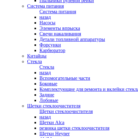
Пыльники рулевой рейки
Система питания
Система питания
назад
Насосы
Элементы впрыска
Свечи накаливания
Детали топливной аппаратуры
Форсунки
Карбюратор
Китайцы
Стекла
Стекла
назад
Вспомогательные части
Боковые
Комплектующие для ремонта и вклейки стекл
Задние
Лобовые
Щетки стеклоочистителя
Щетки стеклоочистителя
назад
Щетки Alca
резинка щетки стеклоочистителя
Щетки Heyner