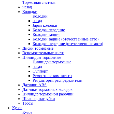
Тормозная система
назад
Колодки
Колодки
назад
Japan-колодки
Колодки передние
Колодки задние
Колодки задние (отечественные авто)
Колодки передние (отечественные авто)
Диски тормозные
Вспомогательные части
Цилиндры тормозные
Цилиндры тормозные
назад
Суппорт
Ремонтные комплекты
Регуляторы, распределители
Датчики ABS
Датчики тормозных колодок
Цилиндр тормозной рабочий
Шланги, патрубки
Тросы
Кузов
Кузов