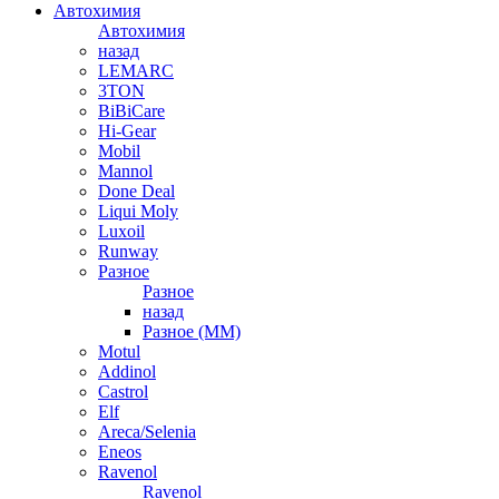
Автохимия
Автохимия
назад
LEMARC
3TON
BiBiCare
Hi-Gear
Mobil
Mannol
Done Deal
Liqui Moly
Luxoil
Runway
Разное
Разное
назад
Разное (ММ)
Motul
Addinol
Castrol
Elf
Areca/Selenia
Eneos
Ravenol
Ravenol