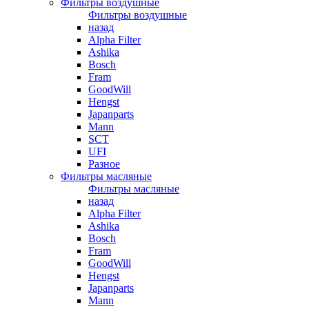
Фильтры воздушные
Фильтры воздушные
назад
Alpha Filter
Ashika
Bosch
Fram
GoodWill
Hengst
Japanparts
Mann
SCT
UFI
Разное
Фильтры масляные
Фильтры масляные
назад
Alpha Filter
Ashika
Bosch
Fram
GoodWill
Hengst
Japanparts
Mann