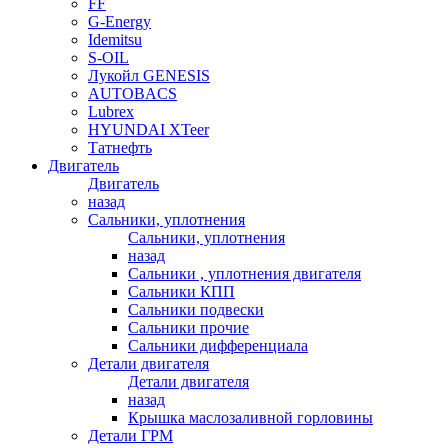
FF
G-Energy
Idemitsu
S-OIL
Лукойл GENESIS
AUTOBACS
Lubrex
HYUNDAI XTeer
Татнефть
Двигатель
Двигатель
назад
Сальники, уплотнения
Сальники, уплотнения
назад
Сальники , уплотнения двигателя
Сальники КПП
Сальники подвески
Сальники прочие
Сальники дифференциала
Детали двигателя
Детали двигателя
назад
Крышка маслозаливной горловины
Детали ГРМ