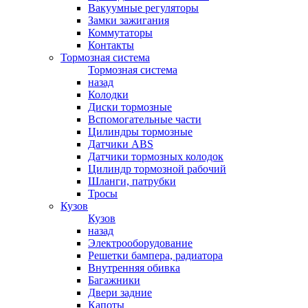
Вакуумные регуляторы
Замки зажигания
Коммутаторы
Контакты
Тормозная система
Тормозная система
назад
Колодки
Диски тормозные
Вспомогательные части
Цилиндры тормозные
Датчики ABS
Датчики тормозных колодок
Цилиндр тормозной рабочий
Шланги, патрубки
Тросы
Кузов
Кузов
назад
Электрооборудование
Решетки бампера, радиатора
Внутренняя обивка
Багажники
Двери задние
Капоты