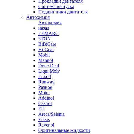
Прокладки двигателя
Система выпуска
Подшипники двигателя
Автохимия
Автохимия
назад
LEMARC
3TON
BiBiCare
Hi-Gear
Mobil
Mannol
Done Deal
Liqui Moly
Luxoil
Runway
Разное
Motul
Addinol
Castrol
Elf
Areca/Selenia
Eneos
Ravenol
Оригинальные жидкости