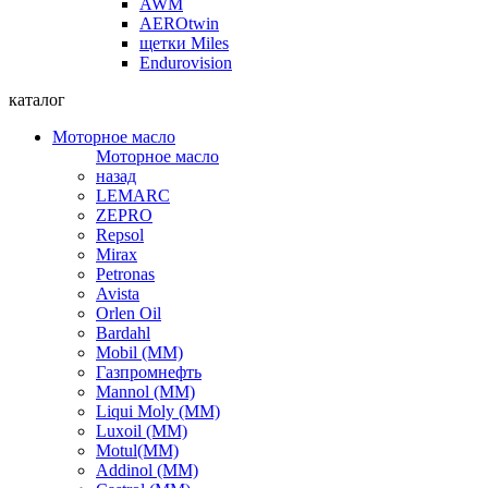
AWM
AEROtwin
щетки Miles
Endurovision
каталог
Моторное масло
Моторное масло
назад
LEMARC
ZEPRO
Repsol
Mirax
Petronas
Avista
Orlen Oil
Bardahl
Mobil (ММ)
Газпромнефть
Mannol (ММ)
Liqui Moly (ММ)
Luxoil (ММ)
Motul(ММ)
Addinol (ММ)