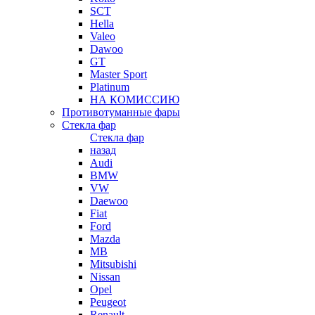
SCT
Hella
Valeo
Dawoo
GT
Master Sport
Platinum
НА КОМИССИЮ
Противотуманные фары
Стекла фар
Стекла фар
назад
Audi
BMW
VW
Daewoo
Fiat
Ford
Mazda
MB
Mitsubishi
Nissan
Opel
Peugeot
Renault