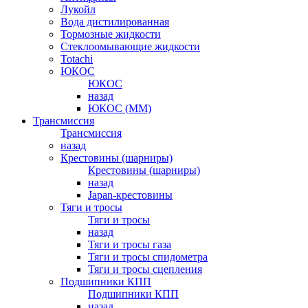
Лукойл
Вода дистилированная
Тормозные жидкости
Стеклоомывающие жидкости
Totachi
ЮКОС
ЮКОС
назад
ЮКОС (ММ)
Трансмиссия
Трансмиссия
назад
Крестовины (шарниры)
Крестовины (шарниры)
назад
Japan-крестовины
Тяги и тросы
Тяги и тросы
назад
Тяги и тросы газа
Тяги и тросы спидометра
Тяги и тросы сцепления
Подшипники КПП
Подшипники КПП
назад