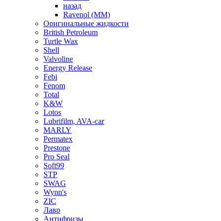
назад
Ravenol (ММ)
Оригинальные жидкости
British Petroleum
Turtle Wax
Shell
Valvoline
Energy Release
Febi
Fenom
Total
K&W
Lotos
Lubrifilm, AVA-car
MARLY
Permatex
Prestone
Pro Seal
Soft99
STP
SWAG
Wynn's
ZIC
Лавр
Антифризы