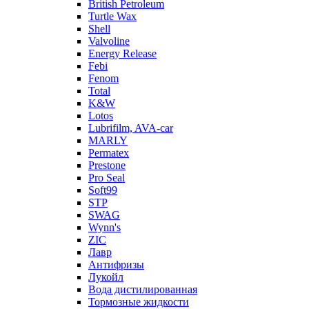
British Petroleum
Turtle Wax
Shell
Valvoline
Energy Release
Febi
Fenom
Total
K&W
Lotos
Lubrifilm, AVA-car
MARLY
Permatex
Prestone
Pro Seal
Soft99
STP
SWAG
Wynn's
ZIC
Лавр
Антифризы
Лукойл
Вода дистилированная
Тормозные жидкости