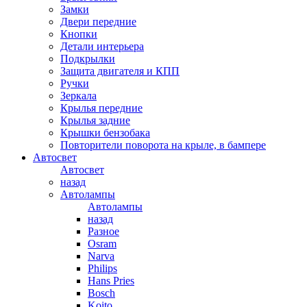
Замки
Двери передние
Кнопки
Детали интерьера
Подкрылки
Защита двигателя и КПП
Ручки
Зеркала
Крылья передние
Крылья задние
Крышки бензобака
Повторители поворота на крыле, в бампере
Автосвет
Автосвет
назад
Автолампы
Автолампы
назад
Разное
Osram
Narva
Philips
Hans Pries
Bosch
Koito