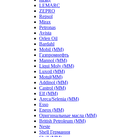
LEMARC
ZEPRO
Repsol
Mirax
Petronas
Avista
Orlen Oil
Bardahl
Mobil (ММ)
Газпромнефть
Mannol (ММ)
Liqui Moly (ММ)
Luxoil (ММ)
Motul(ММ)
Addinol (ММ)
Castrol (ММ)
Elf (ММ)
Areca/Selenia (ММ)
Esso
Eneos (ММ)
Оригинальные масла (ММ)
British Petroleum (ММ)
Neste
Shell Германия