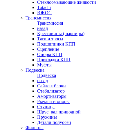
Стеклоомывающие жидкости
Totachi
ЮКОС
Трансмиссия
Трансмиссия
назад
Крестовины (шарниры)
Тяги и тросы
Подшипники КПП
Сцепление
Опоры КПП
Прокладки КПП
Муфты
Подвеска
Подвеска
назад
Сайлентблоки
Стабилизатор
Амортизаторы
Рычаги и опоры
Ступица
Шрус, вал приводной
Пружины
Детали полуосей
Фильтры