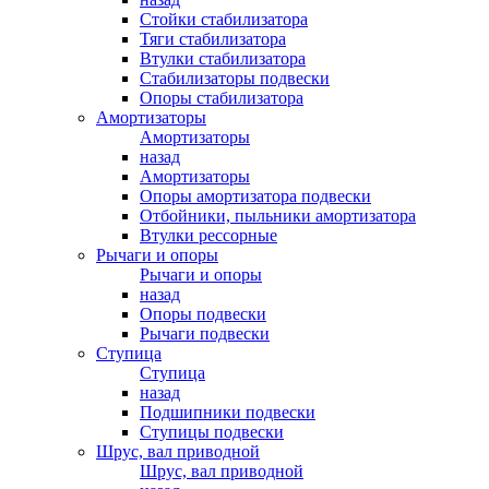
Стойки стабилизатора
Тяги стабилизатора
Втулки стабилизатора
Стабилизаторы подвески
Опоры стабилизатора
Амортизаторы
Амортизаторы
назад
Амортизаторы
Опоры амортизатора подвески
Отбойники, пыльники амортизатора
Втулки рессорные
Рычаги и опоры
Рычаги и опоры
назад
Опоры подвески
Рычаги подвески
Ступица
Ступица
назад
Подшипники подвески
Ступицы подвески
Шрус, вал приводной
Шрус, вал приводной