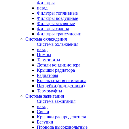
Фильтры
назад
Фильтры топливные
Фильтры воздушные
Фильтры масляные
Фильтры салона
Фильтры трансмиссии
Система охлаждения
Система охлаждения
назад
Помпы
Термостаты
Детали кондиционера
Крышки радиатора
Радиаторы
Крыльчатки вентилятора
Патрубки (под датчики)
Термомуфты
Система зажигания
Система зажигания
назад
Свечи
Крышки распределителя
Бегунки
Провода высоковольтные