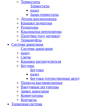
Термостаты
Термостаты
назад
Japan-термостаты
Детали кондиционера
Крышки радиатора
Радиаторы
Крыльчатки вентилятора
Патрубки (под датчики)
Термомуфты
Система зажигания
Система зажигания
назад
Свечи
Крышки распределителя
Бегунки
Бегунки
назад
Бегунки (отечественные авто)
Провода высоковольтные
Вакуумные регуляторы
Замки зажигания
Коммутаторы
Контакты
Тормозная система