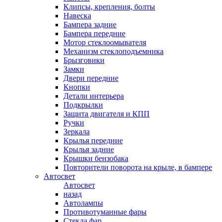
Клипсы, крепления, болты
Навеска
Бампера задние
Бампера передние
Мотор стеклоомывателя
Механизм стеклоподъемника
Брызговики
Замки
Двери передние
Кнопки
Детали интерьера
Подкрылки
Защита двигателя и КПП
Ручки
Зеркала
Крылья передние
Крылья задние
Крышки бензобака
Повторители поворота на крыле, в бампере
Автосвет
Автосвет
назад
Автолампы
Противотуманные фары
Стекла фар