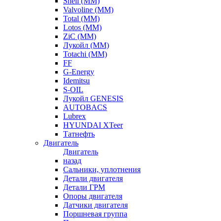
Shell (ММ)
Valvoline (ММ)
Total (ММ)
Lotos (ММ)
ZiC (ММ)
Лукойл (ММ)
Totachi (MM)
FF
G-Energy
Idemitsu
S-OIL
Лукойл GENESIS
AUTOBACS
Lubrex
HYUNDAI XTeer
Татнефть
Двигатель
Двигатель
назад
Сальники, уплотнения
Детали двигателя
Детали ГРМ
Опоры двигателя
Датчики двигателя
Поршневая группа