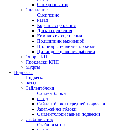
Синхронизатор
Сцепление
Сцепление
назад
Корзина сцепления
Диски сцепления
Комплекты сцепления
Подшипник выжимной
Цилиндр сцепления главный
Цилиндр сцепления рабочий
Опоры КПП
Прокладки КПП
Муфты
Подвеска
Подвеска
назад
Сайлентблоки
Сайлентблоки
назад
Сайлентблоки передней подвески
Japan-сайлентблоки
Сайлентблоки задней подвески
Стабилизатор
Стабилизатор
назад