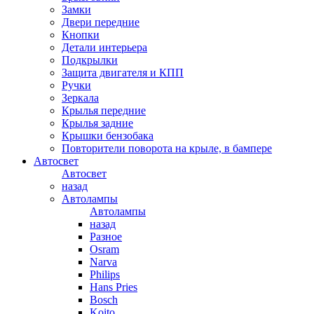
Замки
Двери передние
Кнопки
Детали интерьера
Подкрылки
Защита двигателя и КПП
Ручки
Зеркала
Крылья передние
Крылья задние
Крышки бензобака
Повторители поворота на крыле, в бампере
Автосвет
Автосвет
назад
Автолампы
Автолампы
назад
Разное
Osram
Narva
Philips
Hans Pries
Bosch
Koito