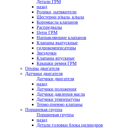
Детали ГРМ
назад
Ролики, натяжители
Шестерни р/вала, к/вала
Коромысла клапанов
Распредвалы
Цепи ГРМ
Направляющие клапанов
Клапаны выпускные
гидрокомпенсаторы
Звездочки
Клапаны впускные
Крышки ремня ГРМ
Опоры двигателя
Датчики двигателя
Датчики двигателя
назад
Датчики положения
Датчики давления масла
Датчики температуры
Термо-пневмо клапаны
Поршневая группа
Поршневая группа
назад
Детали головки блока цилиндров