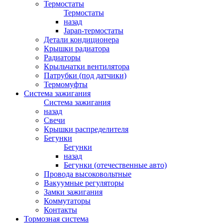
Термостаты
Термостаты
назад
Japan-термостаты
Детали кондиционера
Крышки радиатора
Радиаторы
Крыльчатки вентилятора
Патрубки (под датчики)
Термомуфты
Система зажигания
Система зажигания
назад
Свечи
Крышки распределителя
Бегунки
Бегунки
назад
Бегунки (отечественные авто)
Провода высоковольтные
Вакуумные регуляторы
Замки зажигания
Коммутаторы
Контакты
Тормозная система