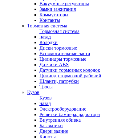
Вакуумные регуляторы
Замки зажигания
Коммутаторы
Контакты
Тормозная система
Тормозная система
назад
Колодки
Диски тормозные
Вспомогательные части
Цилиндры тормозные
Датчики ABS
Датчики тормозных колодок
Цилиндр тормозной рабочий
Шланги, патрубки
Тросы
Кузов
Кузов
назад
Электрооборудование
Решетки бампера, радиатора
Внутренняя обивка
Багажники
Двери задние
Капоты