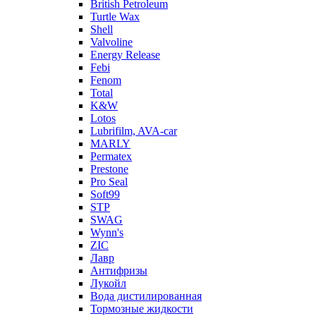
British Petroleum
Turtle Wax
Shell
Valvoline
Energy Release
Febi
Fenom
Total
K&W
Lotos
Lubrifilm, AVA-car
MARLY
Permatex
Prestone
Pro Seal
Soft99
STP
SWAG
Wynn's
ZIC
Лавр
Антифризы
Лукойл
Вода дистилированная
Тормозные жидкости