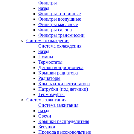
Фильтры
назад
Фильтры топливные
Фильтры воздушные
Фильтры масляные
Фильтры салона
Фильтры трансмиссии
Система охлаждения
Система охлаждения
назад
Помпы
Термостаты
Детали кондиционера
Крышки радиатора
Радиаторы
Крыльчатки вентилятора
Патрубки (под датчики)
Термомуфты
Система зажигания
Система зажигания
назад
Свечи
Крышки распределителя
Бегунки
Провода высоковольтные