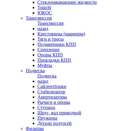
Стеклоомывающие жидкости
Totachi
ЮКОС
Трансмиссия
Трансмиссия
назад
Крестовины (шарниры)
Тяги и тросы
Подшипники КПП
Сцепление
Опоры КПП
Прокладки КПП
Муфты
Подвеска
Подвеска
назад
Сайлентблоки
Стабилизатор
Амортизаторы
Рычаги и опоры
Ступица
Шрус, вал приводной
Пружины
Детали полуосей
Фильтры