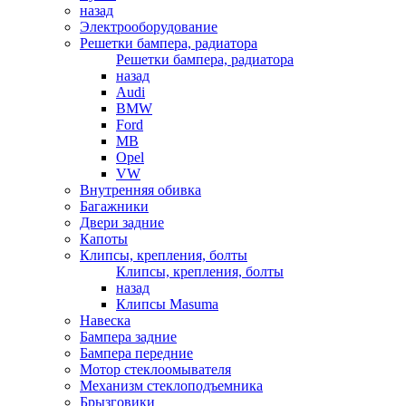
назад
Электрооборудование
Решетки бампера, радиатора
Решетки бампера, радиатора
назад
Audi
BMW
Ford
MB
Opel
VW
Внутренняя обивка
Багажники
Двери задние
Капоты
Клипсы, крепления, болты
Клипсы, крепления, болты
назад
Клипсы Masuma
Навеска
Бампера задние
Бампера передние
Мотор стеклоомывателя
Механизм стеклоподъемника
Брызговики