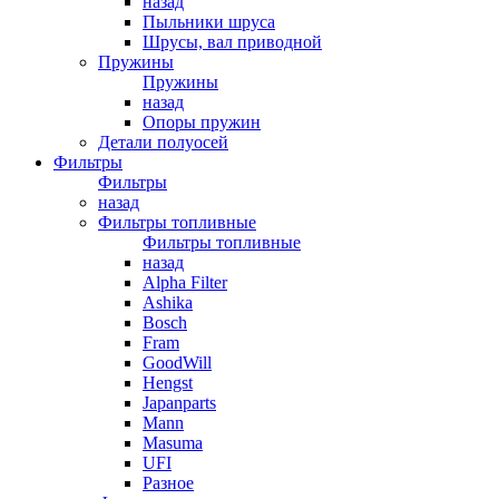
назад
Пыльники шруса
Шрусы, вал приводной
Пружины
Пружины
назад
Опоры пружин
Детали полуосей
Фильтры
Фильтры
назад
Фильтры топливные
Фильтры топливные
назад
Alpha Filter
Ashika
Bosch
Fram
GoodWill
Hengst
Japanparts
Mann
Masuma
UFI
Разное