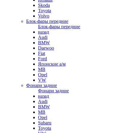
Skoda
Toyota
Volvo
Блок-фары передние
Блок-фары передние
назад
Audi
BMW
Daewoo
Fiat
Ford
Японские а/м
MB
Opel
VW
Фонари задние
Фонари задние
назад
Audi
BMW
MB
Opel
Subaru
Toyota