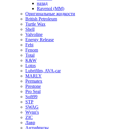
назад
Ravenol (ММ)
Оригинальные жидкости
British Petroleum
Turtle Wax
Shell
Valvoline
Energy Release
Febi
Fenom
Total
K&W
Lotos
Lubrifilm, AVA-car
MARLY
Permatex
Prestone
Pro Seal
Soft99
STP
SWAG
Wynn's
ZIC
Лавр
Антифризы