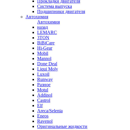
Прокладки двигателя
Система выпуска
Подшипники двигателя
Автохимия
Автохимия
назад
LEMARC
3TON
BiBiCare
Hi-Gear
Mobil
Mannol
Done Deal
Liqui Moly
Luxoil
Runway
Разное
Motul
Addinol
Castrol
Elf
Areca/Selenia
Eneos
Ravenol
Оригинальные жидкости