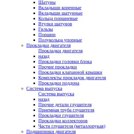
Шатуны
Вкладыши коренные
Вкладыши шатунные
Кольца поршневые
Втулки шатунов
Гильзы
Поршни
Полукольца упорные
Прокладки двигателя
Прокладки двигателя
назад
Прокладки головки блока
Прочие прокладки
Прокладки клапанной крышки
Комплекты прокладок двигателя
Прокладки поддона
Система выпуска
Система выпуска
назад
Прочие детали глушителя
Приемная труба глушителя
Прокладки глушителя
Прокладки коллекторов
Части глушителя (металлорукав)
Подшипники двигателя