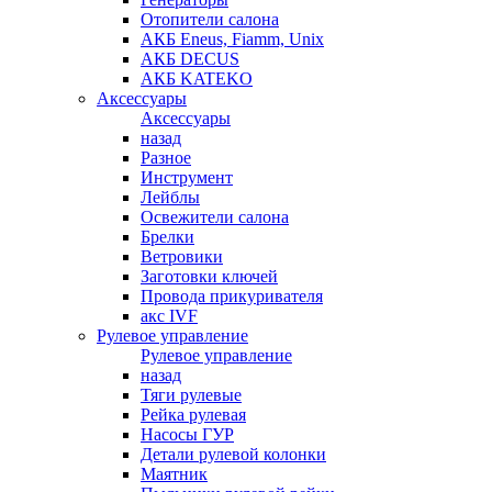
Отопители салона
АКБ Eneus, Fiamm, Unix
АКБ DECUS
АКБ KATEKO
Аксессуары
Аксессуары
назад
Разное
Инструмент
Лейблы
Освежители салона
Брелки
Ветровики
Заготовки ключей
Провода прикуривателя
акс IVF
Рулевое управление
Рулевое управление
назад
Тяги рулевые
Рейка рулевая
Насосы ГУР
Детали рулевой колонки
Маятник