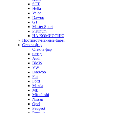
SCT
Hella
Valeo
Dawoo
GT
Master Sport
Platinum
НА КОМИССИЮ
Противотуманные фары
Стекла фар
Стекла фар
назад
Audi
BMW
VW
Daewoo
Fiat
Ford
Mazda
MB
Mitsubishi
Nissan
Opel
Peugeot
Renault