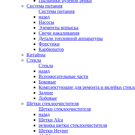
Пыльники рулевой рейки
Система питания
Система питания
назад
Насосы
Элементы впрыска
Свечи накаливания
Детали топливной аппаратуры
Форсунки
Карбюратор
Китайцы
Стекла
Стекла
назад
Вспомогательные части
Боковые
Комплектующие для ремонта и вклейки стекл
Задние
Лобовые
Щетки стеклоочистителя
Щетки стеклоочистителя
назад
Щетки Alca
резинка щетки стеклоочистителя
Щетки Heyner