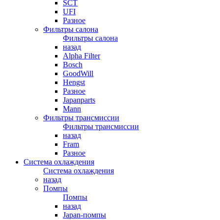
SCT
UFI
Разное
Фильтры салона
Фильтры салона
назад
Alpha Filter
Bosch
GoodWill
Hengst
Разное
Japanparts
Mann
Фильтры трансмиссии
Фильтры трансмиссии
назад
Fram
Разное
Система охлаждения
Система охлаждения
назад
Помпы
Помпы
назад
Japan-помпы