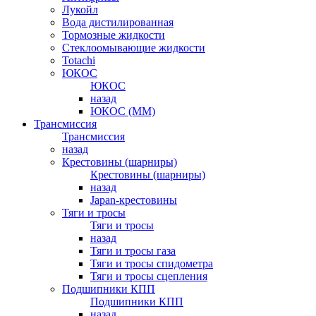
Лукойл
Вода дистилированная
Тормозные жидкости
Стеклоомывающие жидкости
Totachi
ЮКОС
ЮКОС
назад
ЮКОС (ММ)
Трансмиссия
Трансмиссия
назад
Крестовины (шарниры)
Крестовины (шарниры)
назад
Japan-крестовины
Тяги и тросы
Тяги и тросы
назад
Тяги и тросы газа
Тяги и тросы спидометра
Тяги и тросы сцепления
Подшипники КПП
Подшипники КПП
назад