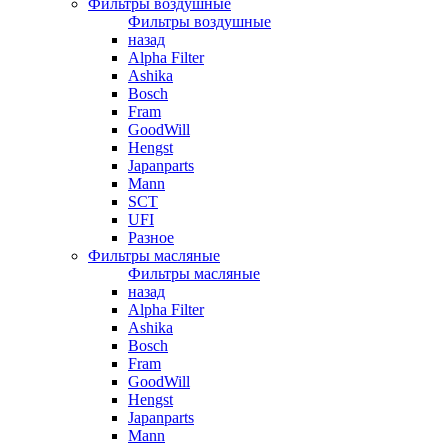
Фильтры воздушные
Фильтры воздушные
назад
Alpha Filter
Ashika
Bosch
Fram
GoodWill
Hengst
Japanparts
Mann
SCT
UFI
Разное
Фильтры масляные
Фильтры масляные
назад
Alpha Filter
Ashika
Bosch
Fram
GoodWill
Hengst
Japanparts
Mann