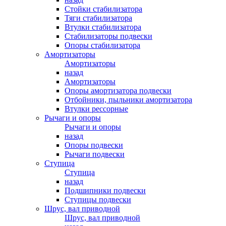
Стойки стабилизатора
Тяги стабилизатора
Втулки стабилизатора
Стабилизаторы подвески
Опоры стабилизатора
Амортизаторы
Амортизаторы
назад
Амортизаторы
Опоры амортизатора подвески
Отбойники, пыльники амортизатора
Втулки рессорные
Рычаги и опоры
Рычаги и опоры
назад
Опоры подвески
Рычаги подвески
Ступица
Ступица
назад
Подшипники подвески
Ступицы подвески
Шрус, вал приводной
Шрус, вал приводной