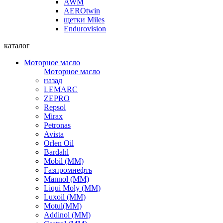
AWM
AEROtwin
щетки Miles
Endurovision
каталог
Моторное масло
Моторное масло
назад
LEMARC
ZEPRO
Repsol
Mirax
Petronas
Avista
Orlen Oil
Bardahl
Mobil (ММ)
Газпромнефть
Mannol (ММ)
Liqui Moly (ММ)
Luxoil (ММ)
Motul(ММ)
Addinol (ММ)