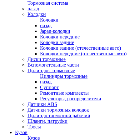
Тормозная система
назад
Колодки
Колодки
назад
Japan-колодки
Колодки передние
Колодки задние
Колодки задние (отечественные авто)
Колодки передние (отечественные авто)
Диски тормозные
Вспомогательные части
Цилиндры тормозные
Цилиндры тормозные
назад
Суппорт
Ремонтные комплекты
Регуляторы, распределители
Датчики ABS
Датчики тормозных колодок
Цилиндр тормозной рабочий
Шланги, патрубки
Тросы
Кузов
Кузов