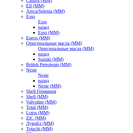
Castrol (ММ)
Elf (ММ)
Areca/Selenia (ММ)
Esso
Esso
назад
Esso (ММ)
Eneos (ММ)
Оригинальные масла (ММ)
Оригинальные масла (ММ)
назад
Suzuki (ММ)
British Petroleum (ММ)
Neste
Neste
назад
Neste (ММ)
Shell Германия
Shell (ММ)
Valvoline (ММ)
Total (ММ)
Lotos (ММ)
ZiC (ММ)
Лукойл (ММ)
Totachi (MM)