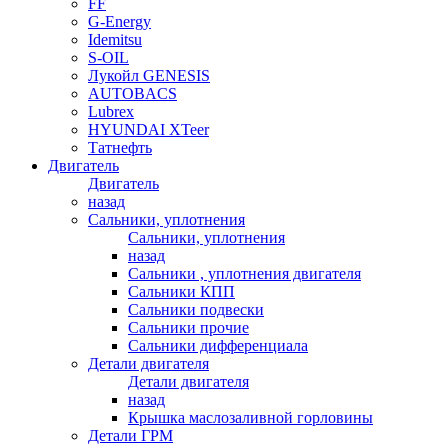
FF
G-Energy
Idemitsu
S-OIL
Лукойл GENESIS
AUTOBACS
Lubrex
HYUNDAI XTeer
Татнефть
Двигатель
Двигатель
назад
Сальники, уплотнения
Сальники, уплотнения
назад
Сальники , уплотнения двигателя
Сальники КПП
Сальники подвески
Сальники прочие
Сальники дифференциала
Детали двигателя
Детали двигателя
назад
Крышка маслозаливной горловины
Детали ГРМ