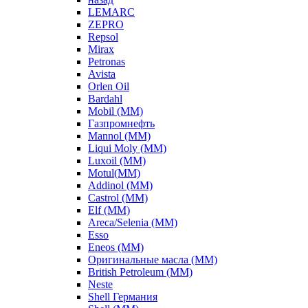
LEMARC
ZEPRO
Repsol
Mirax
Petronas
Avista
Orlen Oil
Bardahl
Mobil (ММ)
Газпромнефть
Mannol (ММ)
Liqui Moly (ММ)
Luxoil (ММ)
Motul(ММ)
Addinol (ММ)
Castrol (ММ)
Elf (ММ)
Areca/Selenia (ММ)
Esso
Eneos (ММ)
Оригинальные масла (ММ)
British Petroleum (ММ)
Neste
Shell Германия