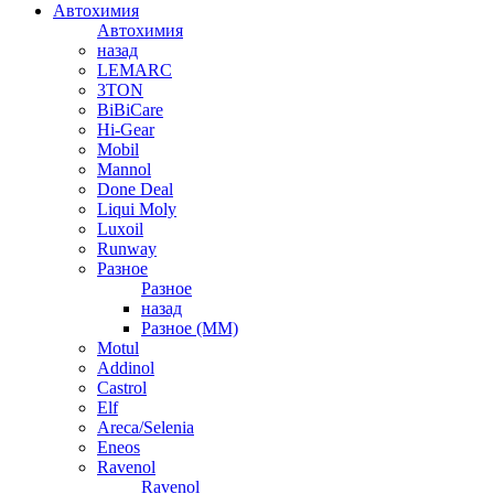
Автохимия
Автохимия
назад
LEMARC
3TON
BiBiCare
Hi-Gear
Mobil
Mannol
Done Deal
Liqui Moly
Luxoil
Runway
Разное
Разное
назад
Разное (ММ)
Motul
Addinol
Castrol
Elf
Areca/Selenia
Eneos
Ravenol
Ravenol