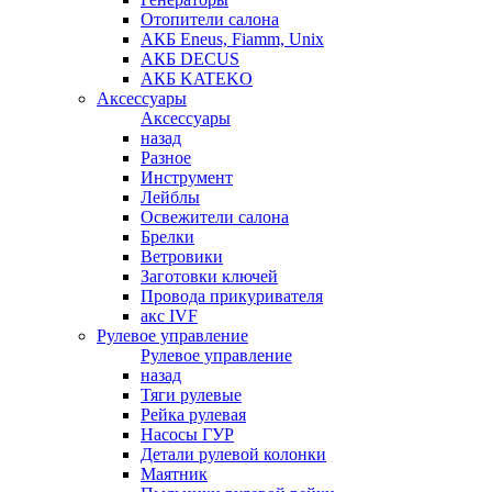
Отопители салона
АКБ Eneus, Fiamm, Unix
АКБ DECUS
АКБ KATEKO
Аксессуары
Аксессуары
назад
Разное
Инструмент
Лейблы
Освежители салона
Брелки
Ветровики
Заготовки ключей
Провода прикуривателя
акс IVF
Рулевое управление
Рулевое управление
назад
Тяги рулевые
Рейка рулевая
Насосы ГУР
Детали рулевой колонки
Маятник