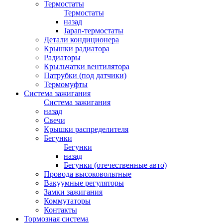
Термостаты
Термостаты
назад
Japan-термостаты
Детали кондиционера
Крышки радиатора
Радиаторы
Крыльчатки вентилятора
Патрубки (под датчики)
Термомуфты
Система зажигания
Система зажигания
назад
Свечи
Крышки распределителя
Бегунки
Бегунки
назад
Бегунки (отечественные авто)
Провода высоковольтные
Вакуумные регуляторы
Замки зажигания
Коммутаторы
Контакты
Тормозная система