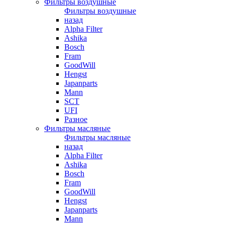
Фильтры воздушные
Фильтры воздушные
назад
Alpha Filter
Ashika
Bosch
Fram
GoodWill
Hengst
Japanparts
Mann
SCT
UFI
Разное
Фильтры масляные
Фильтры масляные
назад
Alpha Filter
Ashika
Bosch
Fram
GoodWill
Hengst
Japanparts
Mann