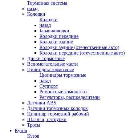
Тормозная система
назад
Колодки
Колодки
назад
Japan-колодки
Колодки передние
Колодки задние
Колодки задние (отечественные авто)
Колодки передние (отечественные авто)
Диски тормозные
Вспомогательные части
Цилиндры тормозные
Цилиндры тормозные
назад
Суппорт
Ремонтные комплекты
Регуляторы, распределители
Датчики ABS
Датчики тормозных колодок
Цилиндр тормозной рабочий
Шланги, патрубки
Тросы
Кузов
Кузов