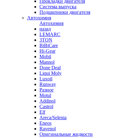
Прокладки двигателя
Система выпуска
Подшипники двигателя
Автохимия
Автохимия
назад
LEMARC
3TON
BiBiCare
Hi-Gear
Mobil
Mannol
Done Deal
Liqui Moly
Luxoil
Runway
Разное
Motul
Addinol
Castrol
Elf
Areca/Selenia
Eneos
Ravenol
Оригинальные жидкости