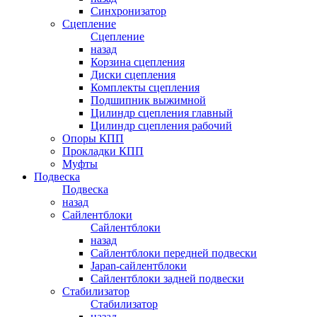
Синхронизатор
Сцепление
Сцепление
назад
Корзина сцепления
Диски сцепления
Комплекты сцепления
Подшипник выжимной
Цилиндр сцепления главный
Цилиндр сцепления рабочий
Опоры КПП
Прокладки КПП
Муфты
Подвеска
Подвеска
назад
Сайлентблоки
Сайлентблоки
назад
Сайлентблоки передней подвески
Japan-сайлентблоки
Сайлентблоки задней подвески
Стабилизатор
Стабилизатор
назад