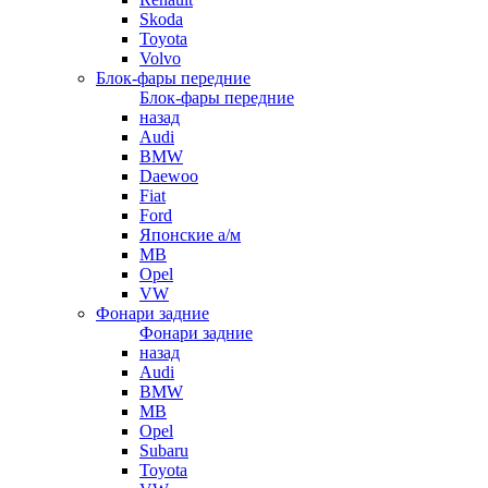
Skoda
Toyota
Volvo
Блок-фары передние
Блок-фары передние
назад
Audi
BMW
Daewoo
Fiat
Ford
Японские а/м
MB
Opel
VW
Фонари задние
Фонари задние
назад
Audi
BMW
MB
Opel
Subaru
Toyota