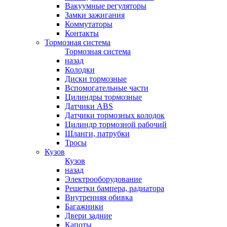
Вакуумные регуляторы
Замки зажигания
Коммутаторы
Контакты
Тормозная система
Тормозная система
назад
Колодки
Диски тормозные
Вспомогательные части
Цилиндры тормозные
Датчики ABS
Датчики тормозных колодок
Цилиндр тормозной рабочий
Шланги, патрубки
Тросы
Кузов
Кузов
назад
Электрооборудование
Решетки бампера, радиатора
Внутренняя обивка
Багажники
Двери задние
Капоты