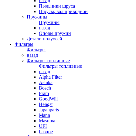
назад
Пыльники шруса
Шрусы, вал приводной
Пружины
Пружины
назад
Опоры пружин
Детали полуосей
Фильтры
Фильтры
назад
Фильтры топливные
Фильтры топливные
назад
Alpha Filter
Ashika
Bosch
Fram
GoodWill
Hengst
Japanparts
Mann
Masuma
UFI
Разное