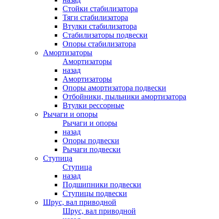
Стойки стабилизатора
Тяги стабилизатора
Втулки стабилизатора
Стабилизаторы подвески
Опоры стабилизатора
Амортизаторы
Амортизаторы
назад
Амортизаторы
Опоры амортизатора подвески
Отбойники, пыльники амортизатора
Втулки рессорные
Рычаги и опоры
Рычаги и опоры
назад
Опоры подвески
Рычаги подвески
Ступица
Ступица
назад
Подшипники подвески
Ступицы подвески
Шрус, вал приводной
Шрус, вал приводной