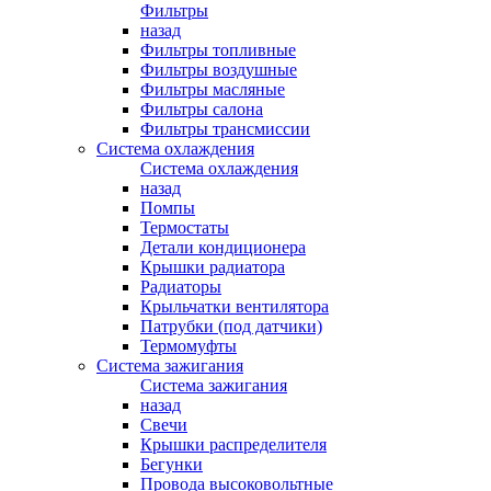
Фильтры
назад
Фильтры топливные
Фильтры воздушные
Фильтры масляные
Фильтры салона
Фильтры трансмиссии
Система охлаждения
Система охлаждения
назад
Помпы
Термостаты
Детали кондиционера
Крышки радиатора
Радиаторы
Крыльчатки вентилятора
Патрубки (под датчики)
Термомуфты
Система зажигания
Система зажигания
назад
Свечи
Крышки распределителя
Бегунки
Провода высоковольтные