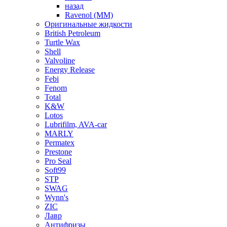
назад
Ravenol (ММ)
Оригинальные жидкости
British Petroleum
Turtle Wax
Shell
Valvoline
Energy Release
Febi
Fenom
Total
K&W
Lotos
Lubrifilm, AVA-car
MARLY
Permatex
Prestone
Pro Seal
Soft99
STP
SWAG
Wynn's
ZIC
Лавр
Антифризы