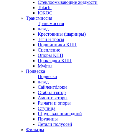
Стеклоомывающие жидкости
Totachi
ЮКОС
Трансмиссия
Трансмиссия
назад
Крестовины (шарниры)
Тяги и тросы
Подшипники КПП
Сцепление
Опоры КПП
Прокладки КПП
Муфты
Подвеска
Подвеска
назад
Сайлентблоки
Стабилизатор
Амортизаторы
Рычаги и опоры
Ступица
Шрус, вал приводной
Пружины
Детали полуосей
Фильтры