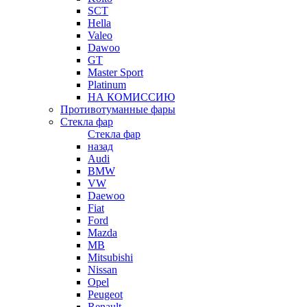
SCT
Hella
Valeo
Dawoo
GT
Master Sport
Platinum
НА КОМИССИЮ
Противотуманные фары
Стекла фар
Стекла фар
назад
Audi
BMW
VW
Daewoo
Fiat
Ford
Mazda
MB
Mitsubishi
Nissan
Opel
Peugeot
Renault