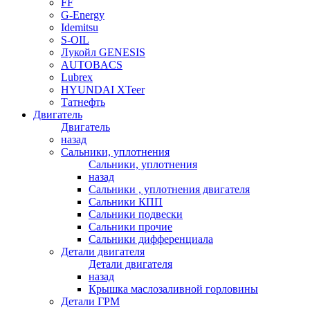
FF
G-Energy
Idemitsu
S-OIL
Лукойл GENESIS
AUTOBACS
Lubrex
HYUNDAI XTeer
Татнефть
Двигатель
Двигатель
назад
Сальники, уплотнения
Сальники, уплотнения
назад
Сальники , уплотнения двигателя
Сальники КПП
Сальники подвески
Сальники прочие
Сальники дифференциала
Детали двигателя
Детали двигателя
назад
Крышка маслозаливной горловины
Детали ГРМ