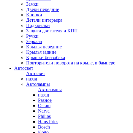
Замки
Двери передние
Кнопки
Детали интерьера
Подкрылки
Защита двигателя и КПП
Ручки
Зеркала
Крылья передние
Крылья задние
Крышки бензобака
Повторители поворота на крыле, в бампере
Автосвет
Автосвет
назад
Автолампы
Автолампы
назад
Разное
Osram
Narva
Philips
Hans Pries
Bosch
Koito