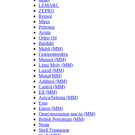
LEMARC
ZEPRO
Repsol
Mirax
Petronas
Avista
Orlen Oil
Bardahl
Mobil (ММ)
Газпромнефть
Mannol (ММ)
Liqui Moly (ММ)
Luxoil (ММ)
Motul(ММ)
Addinol (ММ)
Castrol (ММ)
Elf (ММ)
Areca/Selenia (ММ)
Esso
Eneos (ММ)
Оригинальные масла (ММ)
British Petroleum (ММ)
Neste
Shell Германия