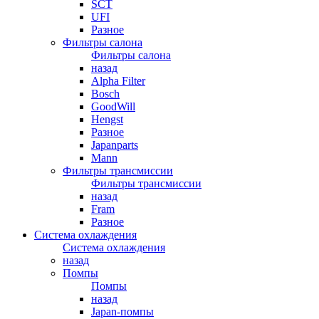
SCT
UFI
Разное
Фильтры салона
Фильтры салона
назад
Alpha Filter
Bosch
GoodWill
Hengst
Разное
Japanparts
Mann
Фильтры трансмиссии
Фильтры трансмиссии
назад
Fram
Разное
Система охлаждения
Система охлаждения
назад
Помпы
Помпы
назад
Japan-помпы