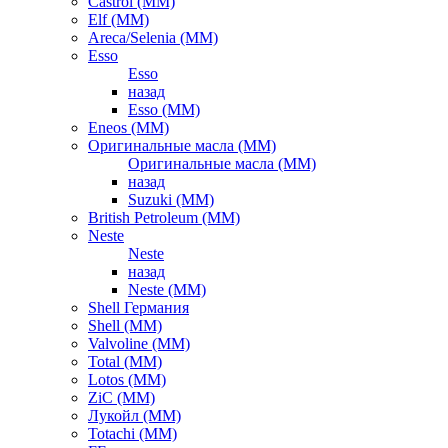
Castrol (ММ)
Elf (ММ)
Areca/Selenia (ММ)
Esso
Esso
назад
Esso (ММ)
Eneos (ММ)
Оригинальные масла (ММ)
Оригинальные масла (ММ)
назад
Suzuki (ММ)
British Petroleum (ММ)
Neste
Neste
назад
Neste (ММ)
Shell Германия
Shell (ММ)
Valvoline (ММ)
Total (ММ)
Lotos (ММ)
ZiC (ММ)
Лукойл (ММ)
Totachi (MM)