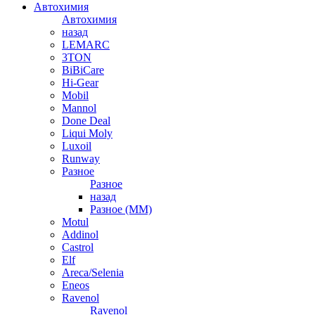
Автохимия
Автохимия
назад
LEMARC
3TON
BiBiCare
Hi-Gear
Mobil
Mannol
Done Deal
Liqui Moly
Luxoil
Runway
Разное
Разное
назад
Разное (ММ)
Motul
Addinol
Castrol
Elf
Areca/Selenia
Eneos
Ravenol
Ravenol