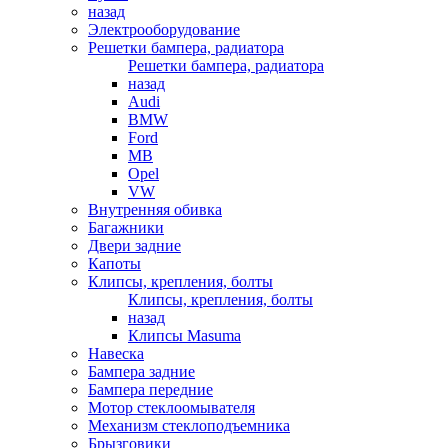
назад
Электрооборудование
Решетки бампера, радиатора
Решетки бампера, радиатора
назад
Audi
BMW
Ford
MB
Opel
VW
Внутренняя обивка
Багажники
Двери задние
Капоты
Клипсы, крепления, болты
Клипсы, крепления, болты
назад
Клипсы Masuma
Навеска
Бампера задние
Бампера передние
Мотор стеклоомывателя
Механизм стеклоподъемника
Брызговики