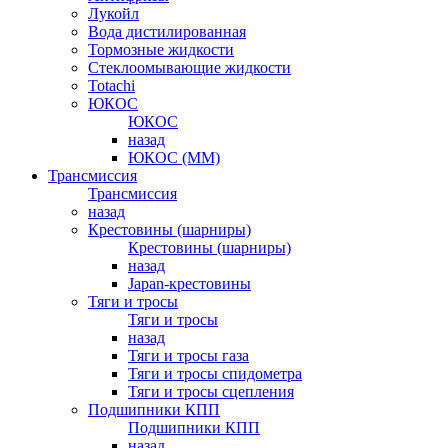
Лукойл
Вода дистилированная
Тормозные жидкости
Стеклоомывающие жидкости
Totachi
ЮКОС
ЮКОС
назад
ЮКОС (ММ)
Трансмиссия
Трансмиссия
назад
Крестовины (шарниры)
Крестовины (шарниры)
назад
Japan-крестовины
Тяги и тросы
Тяги и тросы
назад
Тяги и тросы газа
Тяги и тросы спидометра
Тяги и тросы сцепления
Подшипники КПП
Подшипники КПП
назад