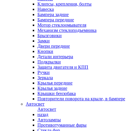
Клипсы, крепления, болты
Навеска
Бампера задние
Бампера передние
Мотор стеклоомывателя
Механизм стеклоподъемника
Брызговики
Замки
Двери передние
Кнопки
Детали интерьера
Подкрылки
Защита двигателя и КПП
Ручки
Зеркала
Крылья передние
Крылья задние
Крышки бензобака
Повторители поворота на крыле, в бампере
Автосвет
Автосвет
назад
Автолампы
Противотуманные фары
Стекла фар