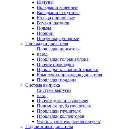
Шатуны
Вкладыши коренные
Вкладыши шатунные
Кольца поршневые
Втулки шатунов
Гильзы
Поршни
Полукольца упорные
Прокладки двигателя
Прокладки двигателя
назад
Прокладки головки блока
Прочие прокладки
Прокладки клапанной крышки
Комплекты прокладок двигателя
Прокладки поддона
Система выпуска
Система выпуска
назад
Прочие детали глушителя
Приемная труба глушителя
Прокладки глушителя
Прокладки коллекторов
Части глушителя (металлорукав)
Подшипники двигателя