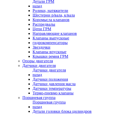
Детали ГРМ
назад
Ролики, натяжители
Шестерни р/вала, к/вала
Коромысла клапанов
Распредвалы
Цепи ГРМ
Направляющие клапанов
Клапаны выпускные
гидрокомпенсаторы
Звездочки
Клапаны впускные
Крышки ремня ГРМ
Опоры двигателя
Датчики двигателя
Датчики двигателя
назад
Датчики положения
Датчики давления масла
Датчики температуры
Термо-пневмо клапаны
Поршневая группа
Поршневая группа
назад
Детали головки блока цилиндров