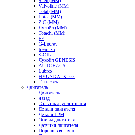
Shell (ММ)
Valvoline (ММ)
Total (ММ)
Lotos (ММ)
ZiC (ММ)
Лукойл (ММ)
Totachi (MM)
FF
G-Energy
Idemitsu
S-OIL
Лукойл GENESIS
AUTOBACS
Lubrex
HYUNDAI XTeer
Татнефть
Двигатель
Двигатель
назад
Сальники, уплотнения
Детали двигателя
Детали ГРМ
Опоры двигателя
Датчики двигателя
Поршневая группа