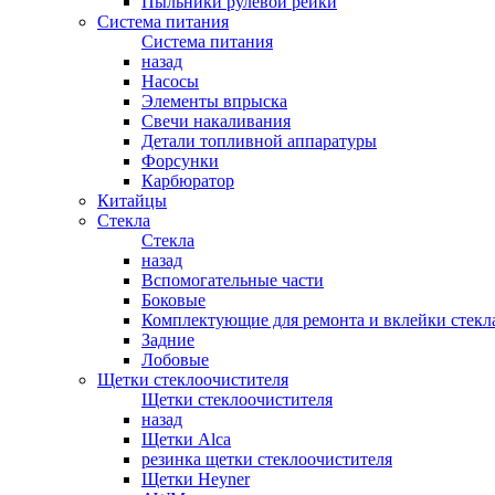
Пыльники рулевой рейки
Система питания
Система питания
назад
Насосы
Элементы впрыска
Свечи накаливания
Детали топливной аппаратуры
Форсунки
Карбюратор
Китайцы
Стекла
Стекла
назад
Вспомогательные части
Боковые
Комплектующие для ремонта и вклейки стекл
Задние
Лобовые
Щетки стеклоочистителя
Щетки стеклоочистителя
назад
Щетки Alca
резинка щетки стеклоочистителя
Щетки Heyner