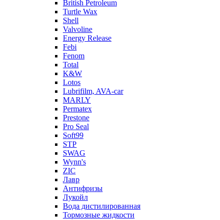
British Petroleum
Turtle Wax
Shell
Valvoline
Energy Release
Febi
Fenom
Total
K&W
Lotos
Lubrifilm, AVA-car
MARLY
Permatex
Prestone
Pro Seal
Soft99
STP
SWAG
Wynn's
ZIC
Лавр
Антифризы
Лукойл
Вода дистилированная
Тормозные жидкости