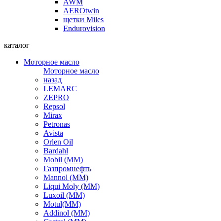
AWM
AEROtwin
щетки Miles
Endurovision
каталог
Моторное масло
Моторное масло
назад
LEMARC
ZEPRO
Repsol
Mirax
Petronas
Avista
Orlen Oil
Bardahl
Mobil (ММ)
Газпромнефть
Mannol (ММ)
Liqui Moly (ММ)
Luxoil (ММ)
Motul(ММ)
Addinol (ММ)