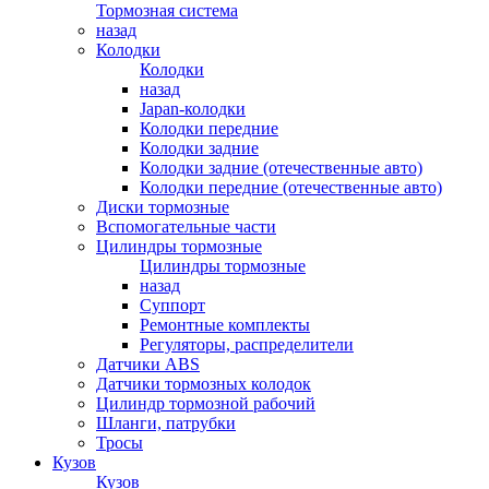
Тормозная система
назад
Колодки
Колодки
назад
Japan-колодки
Колодки передние
Колодки задние
Колодки задние (отечественные авто)
Колодки передние (отечественные авто)
Диски тормозные
Вспомогательные части
Цилиндры тормозные
Цилиндры тормозные
назад
Суппорт
Ремонтные комплекты
Регуляторы, распределители
Датчики ABS
Датчики тормозных колодок
Цилиндр тормозной рабочий
Шланги, патрубки
Тросы
Кузов
Кузов