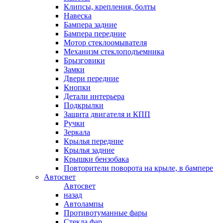
Клипсы, крепления, болты
Навеска
Бампера задние
Бампера передние
Мотор стеклоомывателя
Механизм стеклоподъемника
Брызговики
Замки
Двери передние
Кнопки
Детали интерьера
Подкрылки
Защита двигателя и КПП
Ручки
Зеркала
Крылья передние
Крылья задние
Крышки бензобака
Повторители поворота на крыле, в бампере
Автосвет
Автосвет
назад
Автолампы
Противотуманные фары
Стекла фар