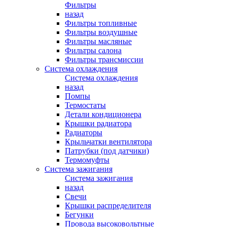
Фильтры
назад
Фильтры топливные
Фильтры воздушные
Фильтры масляные
Фильтры салона
Фильтры трансмиссии
Система охлаждения
Система охлаждения
назад
Помпы
Термостаты
Детали кондиционера
Крышки радиатора
Радиаторы
Крыльчатки вентилятора
Патрубки (под датчики)
Термомуфты
Система зажигания
Система зажигания
назад
Свечи
Крышки распределителя
Бегунки
Провода высоковольтные