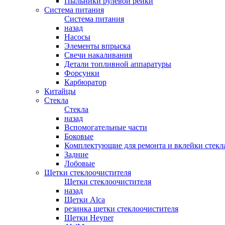
Пыльники рулевой рейки
Система питания
Система питания
назад
Насосы
Элементы впрыска
Свечи накаливания
Детали топливной аппаратуры
Форсунки
Карбюратор
Китайцы
Стекла
Стекла
назад
Вспомогательные части
Боковые
Комплектующие для ремонта и вклейки стекл
Задние
Лобовые
Щетки стеклоочистителя
Щетки стеклоочистителя
назад
Щетки Alca
резинка щетки стеклоочистителя
Щетки Heyner