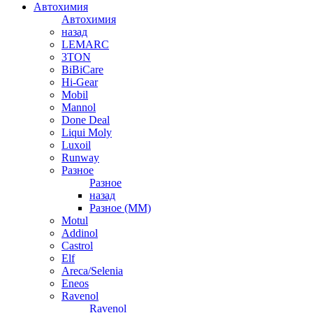
Автохимия
Автохимия
назад
LEMARC
3TON
BiBiCare
Hi-Gear
Mobil
Mannol
Done Deal
Liqui Moly
Luxoil
Runway
Разное
Разное
назад
Разное (ММ)
Motul
Addinol
Castrol
Elf
Areca/Selenia
Eneos
Ravenol
Ravenol