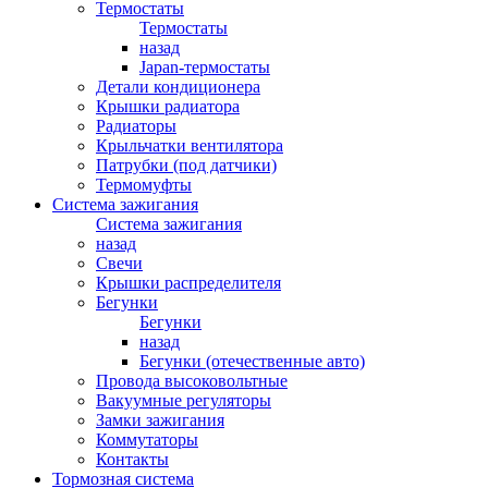
Термостаты
Термостаты
назад
Japan-термостаты
Детали кондиционера
Крышки радиатора
Радиаторы
Крыльчатки вентилятора
Патрубки (под датчики)
Термомуфты
Система зажигания
Система зажигания
назад
Свечи
Крышки распределителя
Бегунки
Бегунки
назад
Бегунки (отечественные авто)
Провода высоковольтные
Вакуумные регуляторы
Замки зажигания
Коммутаторы
Контакты
Тормозная система