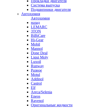
Прокладки двигателя
Система выпуска
Подшипники двигателя
Автохимия
Автохимия
назад
LEMARC
3TON
BiBiCare
Hi-Gear
Mobil
Mannol
Done Deal
Liqui Moly
Luxoil
Runway
Разное
Motul
Addinol
Castrol
Elf
Areca/Selenia
Eneos
Ravenol
Оригинальные жидкости