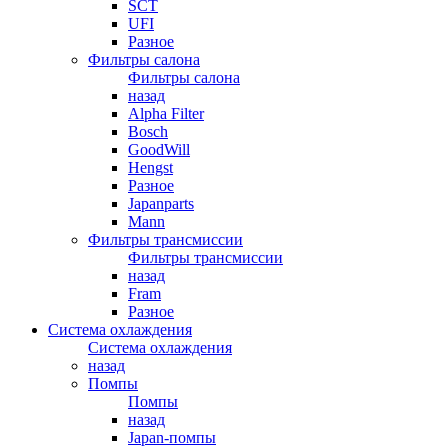
SCT
UFI
Разное
Фильтры салона
Фильтры салона
назад
Alpha Filter
Bosch
GoodWill
Hengst
Разное
Japanparts
Mann
Фильтры трансмиссии
Фильтры трансмиссии
назад
Fram
Разное
Система охлаждения
Система охлаждения
назад
Помпы
Помпы
назад
Japan-помпы