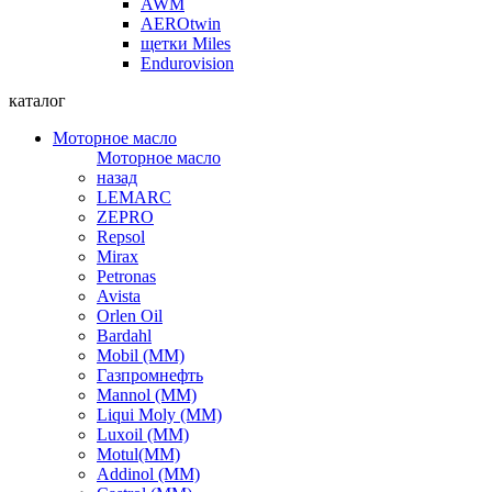
AWM
AEROtwin
щетки Miles
Endurovision
каталог
Моторное масло
Моторное масло
назад
LEMARC
ZEPRO
Repsol
Mirax
Petronas
Avista
Orlen Oil
Bardahl
Mobil (ММ)
Газпромнефть
Mannol (ММ)
Liqui Moly (ММ)
Luxoil (ММ)
Motul(ММ)
Addinol (ММ)