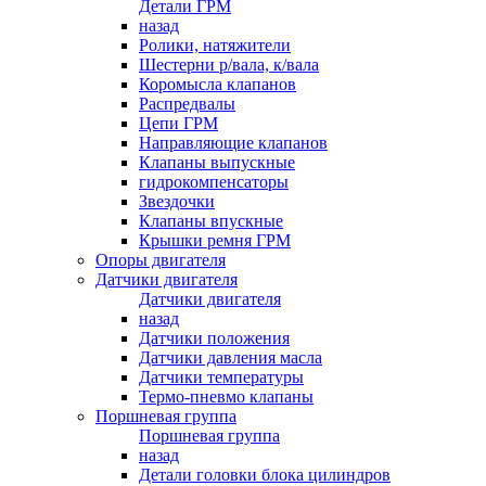
Детали ГРМ
назад
Ролики, натяжители
Шестерни р/вала, к/вала
Коромысла клапанов
Распредвалы
Цепи ГРМ
Направляющие клапанов
Клапаны выпускные
гидрокомпенсаторы
Звездочки
Клапаны впускные
Крышки ремня ГРМ
Опоры двигателя
Датчики двигателя
Датчики двигателя
назад
Датчики положения
Датчики давления масла
Датчики температуры
Термо-пневмо клапаны
Поршневая группа
Поршневая группа
назад
Детали головки блока цилиндров