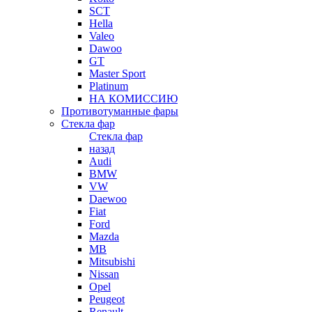
SCT
Hella
Valeo
Dawoo
GT
Master Sport
Platinum
НА КОМИССИЮ
Противотуманные фары
Стекла фар
Стекла фар
назад
Audi
BMW
VW
Daewoo
Fiat
Ford
Mazda
MB
Mitsubishi
Nissan
Opel
Peugeot
Renault