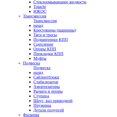
Стеклоомывающие жидкости
Totachi
ЮКОС
Трансмиссия
Трансмиссия
назад
Крестовины (шарниры)
Тяги и тросы
Подшипники КПП
Сцепление
Опоры КПП
Прокладки КПП
Муфты
Подвеска
Подвеска
назад
Сайлентблоки
Стабилизатор
Амортизаторы
Рычаги и опоры
Ступица
Шрус, вал приводной
Пружины
Детали полуосей
Фильтры