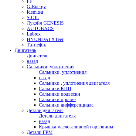
FF
G-Energy
Idemitsu
S-OIL
Лукойл GENESIS
AUTOBACS
Lubrex
HYUNDAI XTeer
Татнефть
Двигатель
Двигатель
назад
Сальники, уплотнения
Сальники, уплотнения
назад
Сальники , уплотнения двигателя
Сальники КПП
Сальники подвески
Сальники прочие
Сальники дифференциала
Детали двигателя
Детали двигателя
назад
Крышка маслозаливной горловины
Детали ГРМ