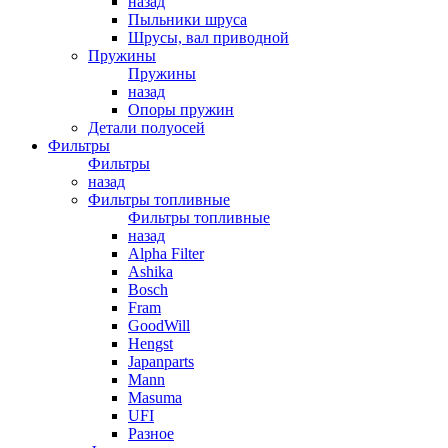
назад
Пыльники шруса
Шрусы, вал приводной
Пружины
Пружины
назад
Опоры пружин
Детали полуосей
Фильтры
Фильтры
назад
Фильтры топливные
Фильтры топливные
назад
Alpha Filter
Ashika
Bosch
Fram
GoodWill
Hengst
Japanparts
Mann
Masuma
UFI
Разное