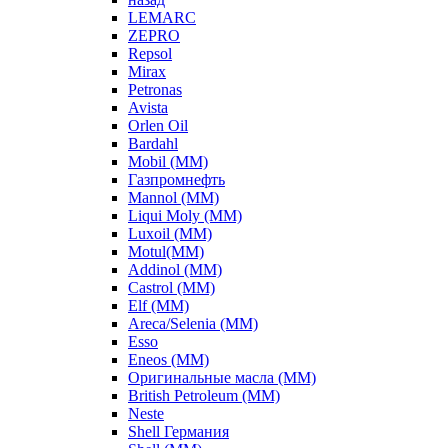
LEMARC
ZEPRO
Repsol
Mirax
Petronas
Avista
Orlen Oil
Bardahl
Mobil (ММ)
Газпромнефть
Mannol (ММ)
Liqui Moly (ММ)
Luxoil (ММ)
Motul(ММ)
Addinol (ММ)
Castrol (ММ)
Elf (ММ)
Areca/Selenia (ММ)
Esso
Eneos (ММ)
Оригинальные масла (ММ)
British Petroleum (ММ)
Neste
Shell Германия