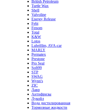
British Petroleum
Turtle Wax
Shell
Valvoline
Energy Release
Febi
Fenom
Total
K&W
Lotos
Lubrifilm, AVA-car
MARLY
Permatex
Prestone
Pro Seal
Soft99
STP
SWAG
Wynn's
ZIC
Лавр
Антифризы
Лукойл
Вода дистилированная
Тормозные жидкости