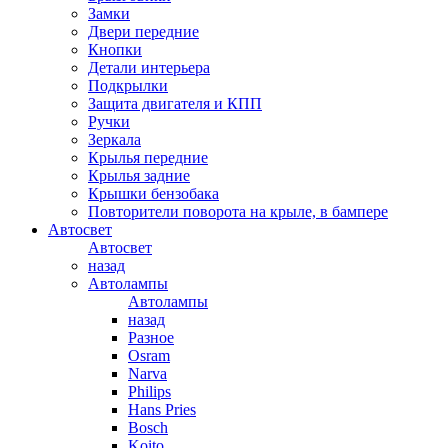
Замки
Двери передние
Кнопки
Детали интерьера
Подкрылки
Защита двигателя и КПП
Ручки
Зеркала
Крылья передние
Крылья задние
Крышки бензобака
Повторители поворота на крыле, в бампере
Автосвет
Автосвет
назад
Автолампы
Автолампы
назад
Разное
Osram
Narva
Philips
Hans Pries
Bosch
Koito