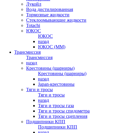
Лукойл
Вода дистилированная
Тормозные жидкости
Стеклоомывающие жидкости
Totachi
ЮКОС
ЮКОС
назад
ЮКОС (ММ)
Трансмиссия
Трансмиссия
назад
Крестовины (шарниры)
Крестовины (шарниры)
назад
Japan-крестовины
Тяги и тросы
Тяги и тросы
назад
Тяги и тросы газа
Тяги и тросы спидометра
Тяги и тросы сцепления
Подшипники КПП
Подшипники КПП
назад