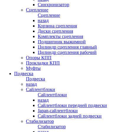
Синхронизатор
Сцепление
Сцепление
назад
Корзина сцепления
Диски сцепления
Комплекты сцепления
Подшипник выжимной
Цилиндр сцепления главный
Цилиндр сцепления рабочий
Опоры КПП
Прокладки КПП
Муфты
Подвеска
Подвеска
назад
Сайлентблоки
Сайлентблоки
назад
Сайлентблоки передней подвески
Japan-сайлентблоки
Сайлентблоки задней подвески
Стабилизатор
Стабилизатор
назад