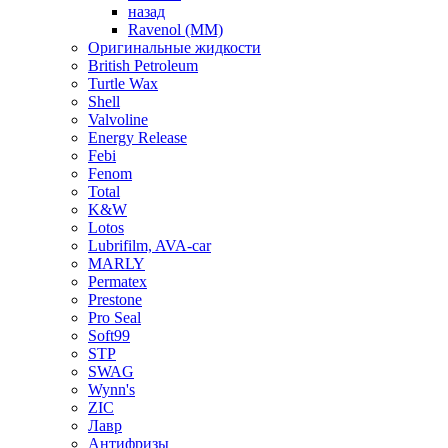
назад
Ravenol (ММ)
Оригинальные жидкости
British Petroleum
Turtle Wax
Shell
Valvoline
Energy Release
Febi
Fenom
Total
K&W
Lotos
Lubrifilm, AVA-car
MARLY
Permatex
Prestone
Pro Seal
Soft99
STP
SWAG
Wynn's
ZIC
Лавр
Антифризы