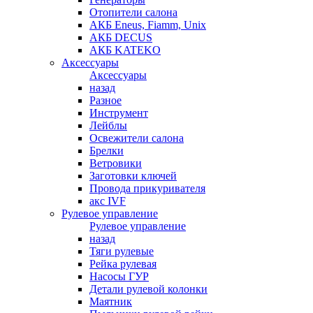
Отопители салона
АКБ Eneus, Fiamm, Unix
АКБ DECUS
АКБ KATEKO
Аксессуары
Аксессуары
назад
Разное
Инструмент
Лейблы
Освежители салона
Брелки
Ветровики
Заготовки ключей
Провода прикуривателя
акс IVF
Рулевое управление
Рулевое управление
назад
Тяги рулевые
Рейка рулевая
Насосы ГУР
Детали рулевой колонки
Маятник