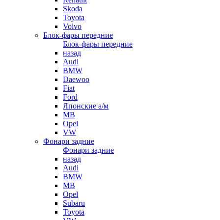
Skoda
Toyota
Volvo
Блок-фары передние
Блок-фары передние
назад
Audi
BMW
Daewoo
Fiat
Ford
Японские а/м
MB
Opel
VW
Фонари задние
Фонари задние
назад
Audi
BMW
MB
Opel
Subaru
Toyota