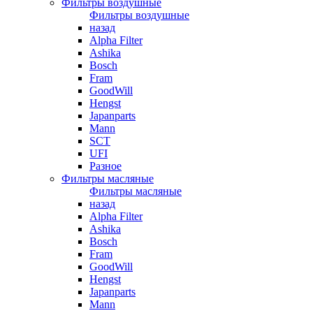
Фильтры воздушные
Фильтры воздушные
назад
Alpha Filter
Ashika
Bosch
Fram
GoodWill
Hengst
Japanparts
Mann
SCT
UFI
Разное
Фильтры масляные
Фильтры масляные
назад
Alpha Filter
Ashika
Bosch
Fram
GoodWill
Hengst
Japanparts
Mann