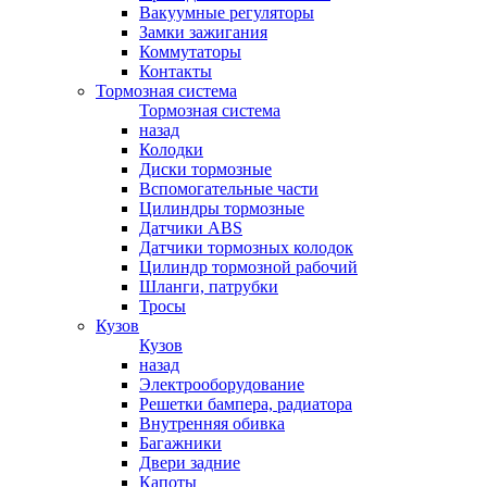
Вакуумные регуляторы
Замки зажигания
Коммутаторы
Контакты
Тормозная система
Тормозная система
назад
Колодки
Диски тормозные
Вспомогательные части
Цилиндры тормозные
Датчики ABS
Датчики тормозных колодок
Цилиндр тормозной рабочий
Шланги, патрубки
Тросы
Кузов
Кузов
назад
Электрооборудование
Решетки бампера, радиатора
Внутренняя обивка
Багажники
Двери задние
Капоты