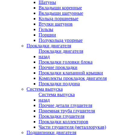
Шатуны
Вкладыши коренные
Вкладыши шатунные
Кольца поршневые
Втулки шатунов
Гильзы
Поршни
Полукольца упорные
Прокладки двигателя
Прокладки двигателя
назад
Прокладки головки блока
Прочие прокладки
Прокладки клапанной крышки
Комплекты прокладок двигателя
Прокладки поддона
Система выпуска
Система выпуска
назад
Прочие детали глушителя
Приемная труба глушителя
Прокладки глушителя
Прокладки коллекторов
Части глушителя (металлорукав)
Подшипники двигателя