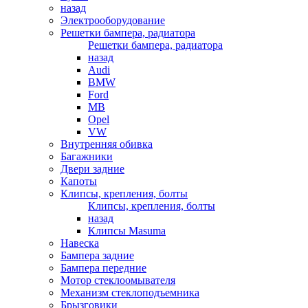
назад
Электрооборудование
Решетки бампера, радиатора
Решетки бампера, радиатора
назад
Audi
BMW
Ford
MB
Opel
VW
Внутренняя обивка
Багажники
Двери задние
Капоты
Клипсы, крепления, болты
Клипсы, крепления, болты
назад
Клипсы Masuma
Навеска
Бампера задние
Бампера передние
Мотор стеклоомывателя
Механизм стеклоподъемника
Брызговики