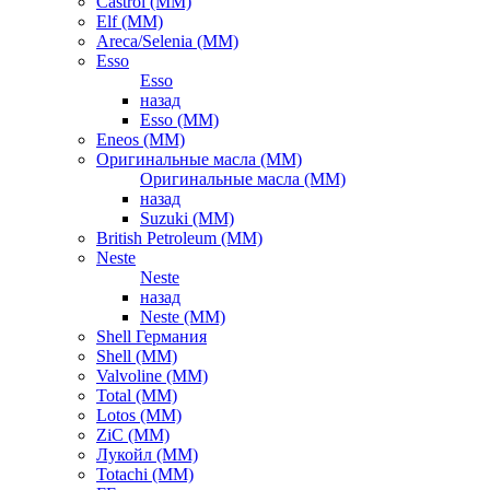
Castrol (ММ)
Elf (ММ)
Areca/Selenia (ММ)
Esso
Esso
назад
Esso (ММ)
Eneos (ММ)
Оригинальные масла (ММ)
Оригинальные масла (ММ)
назад
Suzuki (ММ)
British Petroleum (ММ)
Neste
Neste
назад
Neste (ММ)
Shell Германия
Shell (ММ)
Valvoline (ММ)
Total (ММ)
Lotos (ММ)
ZiC (ММ)
Лукойл (ММ)
Totachi (MM)