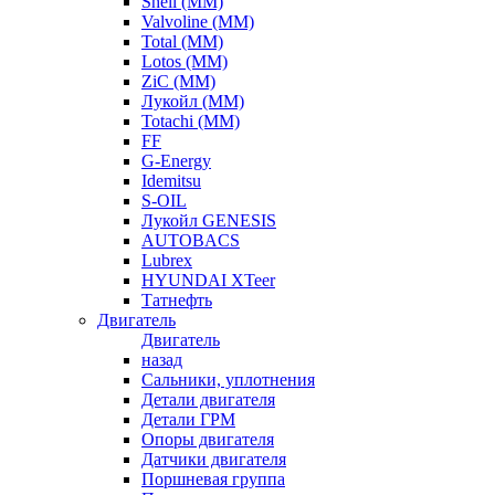
Shell (ММ)
Valvoline (ММ)
Total (ММ)
Lotos (ММ)
ZiC (ММ)
Лукойл (ММ)
Totachi (MM)
FF
G-Energy
Idemitsu
S-OIL
Лукойл GENESIS
AUTOBACS
Lubrex
HYUNDAI XTeer
Татнефть
Двигатель
Двигатель
назад
Сальники, уплотнения
Детали двигателя
Детали ГРМ
Опоры двигателя
Датчики двигателя
Поршневая группа