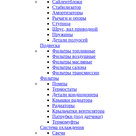
Сайлентблоки
Стабилизатор
Амортизаторы
Рычаги и опоры
Ступица
Шрус, вал приводной
Пружины
Детали полуосей
Подвеска
Фильтры топливные
Фильтры воздушные
Фильтры масляные
Фильтры салона
Фильтры трансмиссии
Фильтры
Помпы
Термостаты
Детали кондиционера
Крышки радиатора
Радиаторы
Крыльчатки вентилятора
Патрубки (под датчики)
Термомуфты
Система охлаждения
Свечи