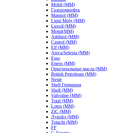
Mobil (ММ)
Газпромнефть
Mannol (ММ)
Liqui Moly (ММ)
Luxoil (ММ)
Motul(ММ)
Addinol (ММ)
Castrol (ММ)
Elf (ММ)
Areca/Selenia (ММ)
Esso
Eneos (ММ)
Оригинальные масла (ММ)
British Petroleum (ММ)
Neste
Shell Германия
Shell (ММ)
Valvoline (ММ)
Total (ММ)
Lotos (ММ)
ZiC (ММ)
Лукойл (ММ)
Totachi (MM)
FF
G-Energy