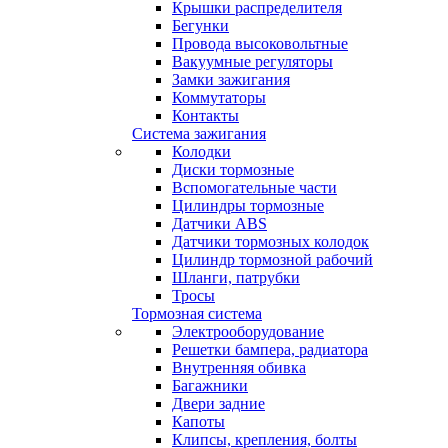
Крышки распределителя
Бегунки
Провода высоковольтные
Вакуумные регуляторы
Замки зажигания
Коммутаторы
Контакты
Система зажигания
Колодки
Диски тормозные
Вспомогательные части
Цилиндры тормозные
Датчики ABS
Датчики тормозных колодок
Цилиндр тормозной рабочий
Шланги, патрубки
Тросы
Тормозная система
Электрооборудование
Решетки бампера, радиатора
Внутренняя обивка
Багажники
Двери задние
Капоты
Клипсы, крепления, болты