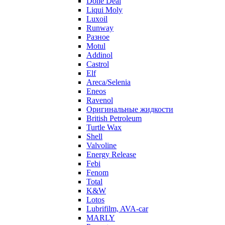
Done Deal
Liqui Moly
Luxoil
Runway
Разное
Motul
Addinol
Castrol
Elf
Areca/Selenia
Eneos
Ravenol
Оригинальные жидкости
British Petroleum
Turtle Wax
Shell
Valvoline
Energy Release
Febi
Fenom
Total
K&W
Lotos
Lubrifilm, AVA-car
MARLY