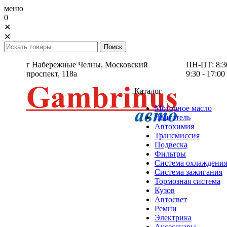
меню
0
✕
✕
г Набережные Челны,
Московский
ПН-ПТ: 8:30 
проспект, 118а
9:30 - 17:00
Каталог
Моторное масло
Двигатель
Автохимия
Трансмиссия
Подвеска
Фильтры
Система охлаждени
Система зажигания
Тормозная система
Кузов
Автосвет
Ремни
Электрика
Аксессуары