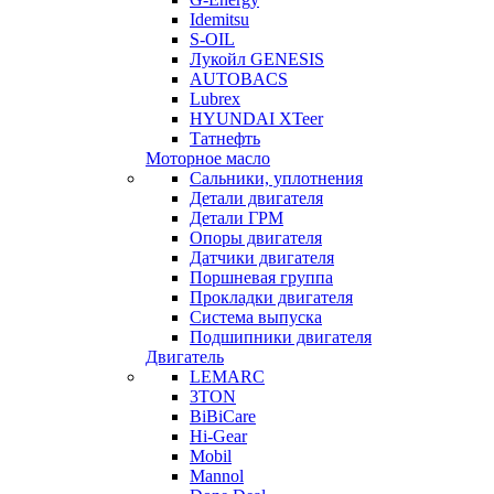
Idemitsu
S-OIL
Лукойл GENESIS
AUTOBACS
Lubrex
HYUNDAI XTeer
Татнефть
Моторное масло
Сальники, уплотнения
Детали двигателя
Детали ГРМ
Опоры двигателя
Датчики двигателя
Поршневая группа
Прокладки двигателя
Система выпуска
Подшипники двигателя
Двигатель
LEMARC
3TON
BiBiCare
Hi-Gear
Mobil
Mannol