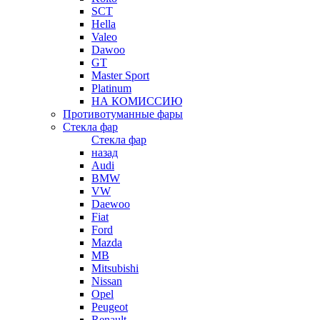
SCT
Hella
Valeo
Dawoo
GT
Master Sport
Platinum
НА КОМИССИЮ
Противотуманные фары
Стекла фар
Стекла фар
назад
Audi
BMW
VW
Daewoo
Fiat
Ford
Mazda
MB
Mitsubishi
Nissan
Opel
Peugeot
Renault