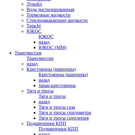
Лукойл
Вода дистилированная
Тормозные жидкости
Стеклоомывающие жидкости
Totachi
ЮКОС
ЮКОС
назад
ЮКОС (ММ)
Трансмиссия
Трансмиссия
назад
Крестовины (шарниры)
Крестовины (шарниры)
назад
Japan-крестовины
Тяги и тросы
Тяги и тросы
назад
Тяги и тросы газа
Тяги и тросы спидометра
Тяги и тросы сцепления
Подшипники КПП
Подшипники КПП
назад