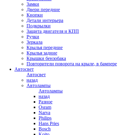
Замки
Двери передние
Кнопки
Детали интерьера
Подкрылки
Защита двигателя и КПП
Ручки
Зеркала
Крылья передние
Крылья задние
Крышки бензобака
Повторители поворота на крыле, в бампере
Автосвет
Автосвет
назад
Автолампы
Автолампы
назад
Разное
Osram
Narva
Philips
Hans Pries
Bosch
Koito