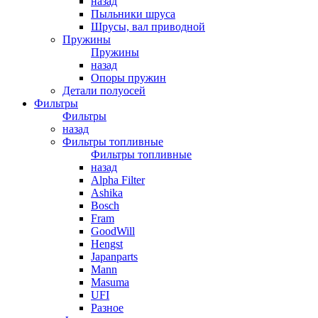
назад
Пыльники шруса
Шрусы, вал приводной
Пружины
Пружины
назад
Опоры пружин
Детали полуосей
Фильтры
Фильтры
назад
Фильтры топливные
Фильтры топливные
назад
Alpha Filter
Ashika
Bosch
Fram
GoodWill
Hengst
Japanparts
Mann
Masuma
UFI
Разное