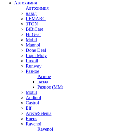
Автохимия
Автохимия
назад
LEMARC
3TON
BiBiCare
Hi-Gear
Mobil
Mannol
Done Deal
Liqui Moly
Luxoil
Runway
Разное
Разное
назад
Разное (ММ)
Motul
Addinol
Castrol
Elf
Areca/Selenia
Eneos
Ravenol
Ravenol