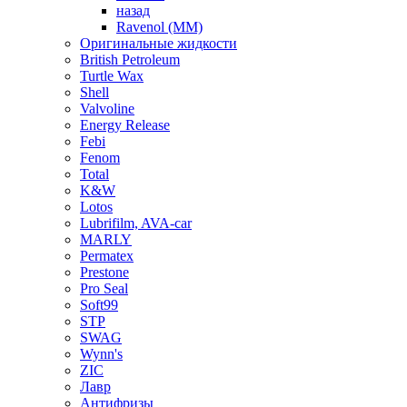
назад
Ravenol (ММ)
Оригинальные жидкости
British Petroleum
Turtle Wax
Shell
Valvoline
Energy Release
Febi
Fenom
Total
K&W
Lotos
Lubrifilm, AVA-car
MARLY
Permatex
Prestone
Pro Seal
Soft99
STP
SWAG
Wynn's
ZIC
Лавр
Антифризы