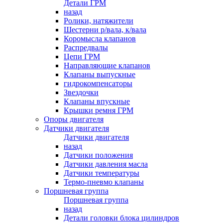
Детали ГРМ
назад
Ролики, натяжители
Шестерни р/вала, к/вала
Коромысла клапанов
Распредвалы
Цепи ГРМ
Направляющие клапанов
Клапаны выпускные
гидрокомпенсаторы
Звездочки
Клапаны впускные
Крышки ремня ГРМ
Опоры двигателя
Датчики двигателя
Датчики двигателя
назад
Датчики положения
Датчики давления масла
Датчики температуры
Термо-пневмо клапаны
Поршневая группа
Поршневая группа
назад
Детали головки блока цилиндров