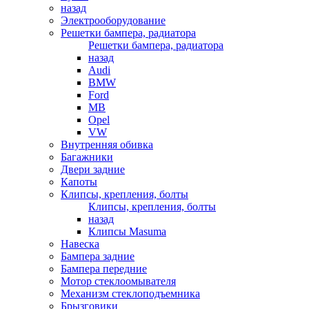
назад
Электрооборудование
Решетки бампера, радиатора
Решетки бампера, радиатора
назад
Audi
BMW
Ford
MB
Opel
VW
Внутренняя обивка
Багажники
Двери задние
Капоты
Клипсы, крепления, болты
Клипсы, крепления, болты
назад
Клипсы Masuma
Навеска
Бампера задние
Бампера передние
Мотор стеклоомывателя
Механизм стеклоподъемника
Брызговики