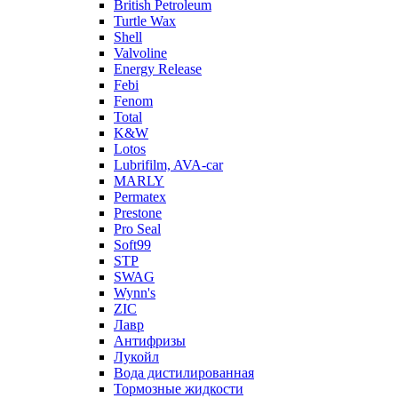
British Petroleum
Turtle Wax
Shell
Valvoline
Energy Release
Febi
Fenom
Total
K&W
Lotos
Lubrifilm, AVA-car
MARLY
Permatex
Prestone
Pro Seal
Soft99
STP
SWAG
Wynn's
ZIC
Лавр
Антифризы
Лукойл
Вода дистилированная
Тормозные жидкости