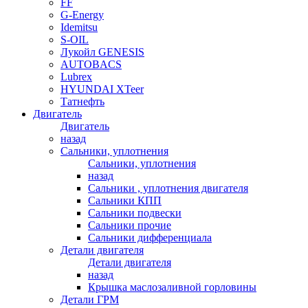
FF
G-Energy
Idemitsu
S-OIL
Лукойл GENESIS
AUTOBACS
Lubrex
HYUNDAI XTeer
Татнефть
Двигатель
Двигатель
назад
Сальники, уплотнения
Сальники, уплотнения
назад
Сальники , уплотнения двигателя
Сальники КПП
Сальники подвески
Сальники прочие
Сальники дифференциала
Детали двигателя
Детали двигателя
назад
Крышка маслозаливной горловины
Детали ГРМ