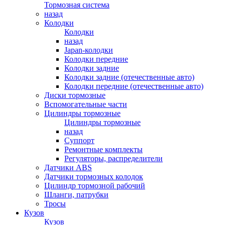
Тормозная система
назад
Колодки
Колодки
назад
Japan-колодки
Колодки передние
Колодки задние
Колодки задние (отечественные авто)
Колодки передние (отечественные авто)
Диски тормозные
Вспомогательные части
Цилиндры тормозные
Цилиндры тормозные
назад
Суппорт
Ремонтные комплекты
Регуляторы, распределители
Датчики ABS
Датчики тормозных колодок
Цилиндр тормозной рабочий
Шланги, патрубки
Тросы
Кузов
Кузов