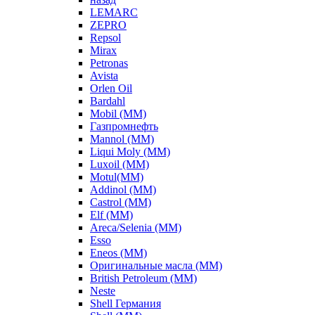
LEMARC
ZEPRO
Repsol
Mirax
Petronas
Avista
Orlen Oil
Bardahl
Mobil (ММ)
Газпромнефть
Mannol (ММ)
Liqui Moly (ММ)
Luxoil (ММ)
Motul(ММ)
Addinol (ММ)
Castrol (ММ)
Elf (ММ)
Areca/Selenia (ММ)
Esso
Eneos (ММ)
Оригинальные масла (ММ)
British Petroleum (ММ)
Neste
Shell Германия