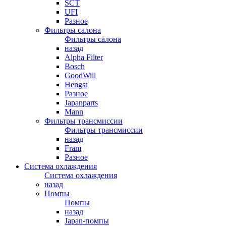
SCT
UFI
Разное
Фильтры салона
Фильтры салона
назад
Alpha Filter
Bosch
GoodWill
Hengst
Разное
Japanparts
Mann
Фильтры трансмиссии
Фильтры трансмиссии
назад
Fram
Разное
Система охлаждения
Система охлаждения
назад
Помпы
Помпы
назад
Japan-помпы