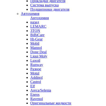
Прокладки двигателя
Система выпуска
Подшипники двигателя
Автохимия
Автохимия
назад
LEMARC
3TON
BiBiCare
Hi-Gear
Mobil
Mannol
Done Deal
Liqui Moly
Luxoil
Runway
Разное
Motul
Addinol
Castrol
Elf
Areca/Selenia
Eneos
Ravenol
Оригинальные жидкости