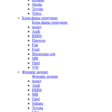
Skoda
Toyota
Volvo
Блок-фары передние
Блок-фары передние
назад
Audi
BMW
Daewoo
Fiat
Ford
Японские а/м
MB
Opel
VW
Фонари задние
Фонари задние
назад
Audi
BMW
MB
Opel
Subaru
Toyota