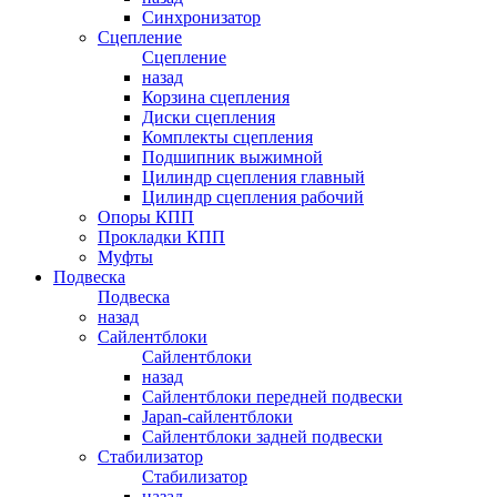
Синхронизатор
Сцепление
Сцепление
назад
Корзина сцепления
Диски сцепления
Комплекты сцепления
Подшипник выжимной
Цилиндр сцепления главный
Цилиндр сцепления рабочий
Опоры КПП
Прокладки КПП
Муфты
Подвеска
Подвеска
назад
Сайлентблоки
Сайлентблоки
назад
Сайлентблоки передней подвески
Japan-сайлентблоки
Сайлентблоки задней подвески
Стабилизатор
Стабилизатор
назад