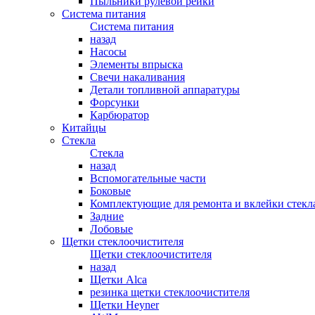
Пыльники рулевой рейки
Система питания
Система питания
назад
Насосы
Элементы впрыска
Свечи накаливания
Детали топливной аппаратуры
Форсунки
Карбюратор
Китайцы
Стекла
Стекла
назад
Вспомогательные части
Боковые
Комплектующие для ремонта и вклейки стекл
Задние
Лобовые
Щетки стеклоочистителя
Щетки стеклоочистителя
назад
Щетки Alca
резинка щетки стеклоочистителя
Щетки Heyner