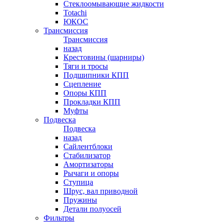
Стеклоомывающие жидкости
Totachi
ЮКОС
Трансмиссия
Трансмиссия
назад
Крестовины (шарниры)
Тяги и тросы
Подшипники КПП
Сцепление
Опоры КПП
Прокладки КПП
Муфты
Подвеска
Подвеска
назад
Сайлентблоки
Стабилизатор
Амортизаторы
Рычаги и опоры
Ступица
Шрус, вал приводной
Пружины
Детали полуосей
Фильтры