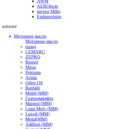
AWM
AEROtwin
щетки Miles
Endurovision
каталог
Моторное масло
Моторное масло
назад
LEMARC
ZEPRO
Repsol
Mirax
Petronas
Avista
Orlen Oil
Bardahl
Mobil (ММ)
Газпромнефть
Mannol (ММ)
Liqui Moly (ММ)
Luxoil (ММ)
Motul(ММ)
Addinol (ММ)