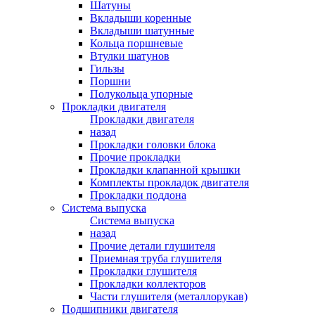
Шатуны
Вкладыши коренные
Вкладыши шатунные
Кольца поршневые
Втулки шатунов
Гильзы
Поршни
Полукольца упорные
Прокладки двигателя
Прокладки двигателя
назад
Прокладки головки блока
Прочие прокладки
Прокладки клапанной крышки
Комплекты прокладок двигателя
Прокладки поддона
Система выпуска
Система выпуска
назад
Прочие детали глушителя
Приемная труба глушителя
Прокладки глушителя
Прокладки коллекторов
Части глушителя (металлорукав)
Подшипники двигателя