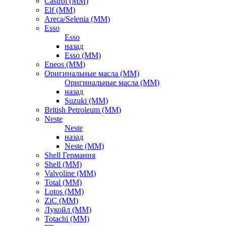
Castrol (ММ)
Elf (ММ)
Areca/Selenia (ММ)
Esso
Esso
назад
Esso (ММ)
Eneos (ММ)
Оригинальные масла (ММ)
Оригинальные масла (ММ)
назад
Suzuki (ММ)
British Petroleum (ММ)
Neste
Neste
назад
Neste (ММ)
Shell Германия
Shell (ММ)
Valvoline (ММ)
Total (ММ)
Lotos (ММ)
ZiC (ММ)
Лукойл (ММ)
Totachi (MM)