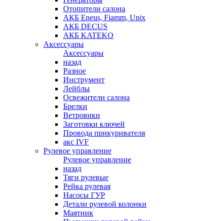
Отопители салона
АКБ Eneus, Fiamm, Unix
АКБ DECUS
АКБ KATEKO
Аксессуары
Аксессуары
назад
Разное
Инструмент
Лейблы
Освежители салона
Брелки
Ветровики
Заготовки ключей
Провода прикуривателя
акс IVF
Рулевое управление
Рулевое управление
назад
Тяги рулевые
Рейка рулевая
Насосы ГУР
Детали рулевой колонки
Маятник