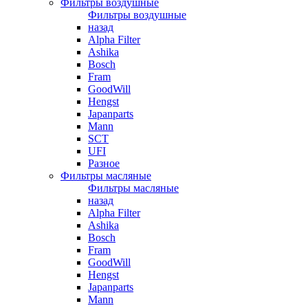
Фильтры воздушные
Фильтры воздушные
назад
Alpha Filter
Ashika
Bosch
Fram
GoodWill
Hengst
Japanparts
Mann
SCT
UFI
Разное
Фильтры масляные
Фильтры масляные
назад
Alpha Filter
Ashika
Bosch
Fram
GoodWill
Hengst
Japanparts
Mann