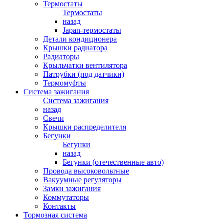
Термостаты
Термостаты
назад
Japan-термостаты
Детали кондиционера
Крышки радиатора
Радиаторы
Крыльчатки вентилятора
Патрубки (под датчики)
Термомуфты
Система зажигания
Система зажигания
назад
Свечи
Крышки распределителя
Бегунки
Бегунки
назад
Бегунки (отечественные авто)
Провода высоковольтные
Вакуумные регуляторы
Замки зажигания
Коммутаторы
Контакты
Тормозная система