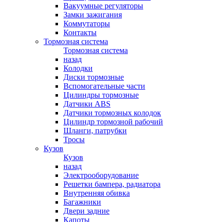
Вакуумные регуляторы
Замки зажигания
Коммутаторы
Контакты
Тормозная система
Тормозная система
назад
Колодки
Диски тормозные
Вспомогательные части
Цилиндры тормозные
Датчики ABS
Датчики тормозных колодок
Цилиндр тормозной рабочий
Шланги, патрубки
Тросы
Кузов
Кузов
назад
Электрооборудование
Решетки бампера, радиатора
Внутренняя обивка
Багажники
Двери задние
Капоты