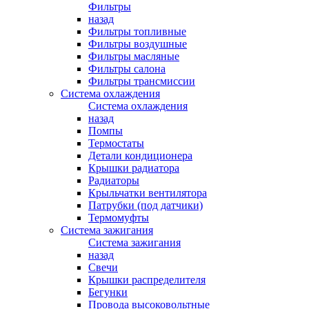
Фильтры
назад
Фильтры топливные
Фильтры воздушные
Фильтры масляные
Фильтры салона
Фильтры трансмиссии
Система охлаждения
Система охлаждения
назад
Помпы
Термостаты
Детали кондиционера
Крышки радиатора
Радиаторы
Крыльчатки вентилятора
Патрубки (под датчики)
Термомуфты
Система зажигания
Система зажигания
назад
Свечи
Крышки распределителя
Бегунки
Провода высоковольтные