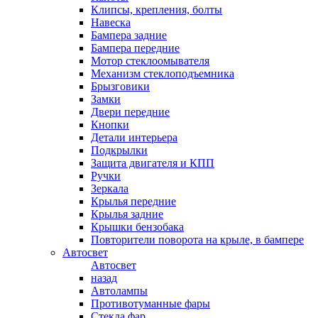
Клипсы, крепления, болты
Навеска
Бампера задние
Бампера передние
Мотор стеклоомывателя
Механизм стеклоподъемника
Брызговики
Замки
Двери передние
Кнопки
Детали интерьера
Подкрылки
Защита двигателя и КПП
Ручки
Зеркала
Крылья передние
Крылья задние
Крышки бензобака
Повторители поворота на крыле, в бампере
Автосвет
Автосвет
назад
Автолампы
Противотуманные фары
Стекла фар