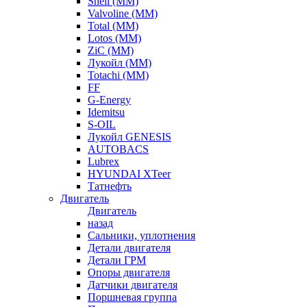
Shell (ММ)
Valvoline (ММ)
Total (ММ)
Lotos (ММ)
ZiC (ММ)
Лукойл (ММ)
Totachi (MM)
FF
G-Energy
Idemitsu
S-OIL
Лукойл GENESIS
AUTOBACS
Lubrex
HYUNDAI XTeer
Татнефть
Двигатель
Двигатель
назад
Сальники, уплотнения
Детали двигателя
Детали ГРМ
Опоры двигателя
Датчики двигателя
Поршневая группа