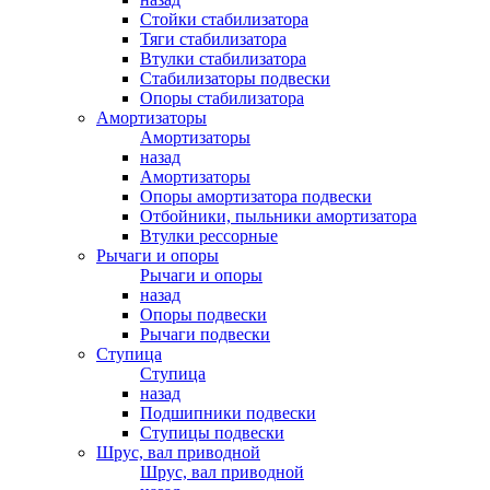
Стойки стабилизатора
Тяги стабилизатора
Втулки стабилизатора
Стабилизаторы подвески
Опоры стабилизатора
Амортизаторы
Амортизаторы
назад
Амортизаторы
Опоры амортизатора подвески
Отбойники, пыльники амортизатора
Втулки рессорные
Рычаги и опоры
Рычаги и опоры
назад
Опоры подвески
Рычаги подвески
Ступица
Ступица
назад
Подшипники подвески
Ступицы подвески
Шрус, вал приводной
Шрус, вал приводной