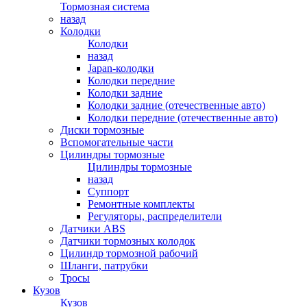
Тормозная система
назад
Колодки
Колодки
назад
Japan-колодки
Колодки передние
Колодки задние
Колодки задние (отечественные авто)
Колодки передние (отечественные авто)
Диски тормозные
Вспомогательные части
Цилиндры тормозные
Цилиндры тормозные
назад
Суппорт
Ремонтные комплекты
Регуляторы, распределители
Датчики ABS
Датчики тормозных колодок
Цилиндр тормозной рабочий
Шланги, патрубки
Тросы
Кузов
Кузов