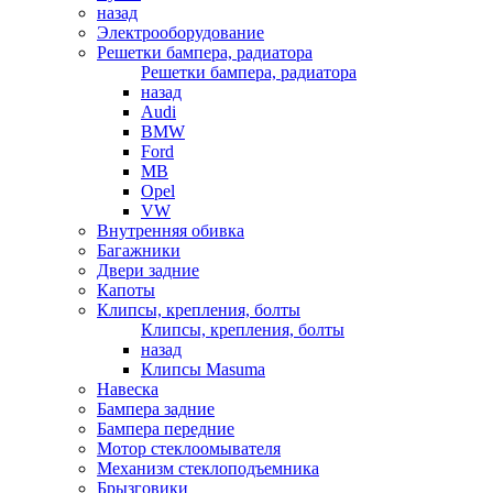
назад
Электрооборудование
Решетки бампера, радиатора
Решетки бампера, радиатора
назад
Audi
BMW
Ford
MB
Opel
VW
Внутренняя обивка
Багажники
Двери задние
Капоты
Клипсы, крепления, болты
Клипсы, крепления, болты
назад
Клипсы Masuma
Навеска
Бампера задние
Бампера передние
Мотор стеклоомывателя
Механизм стеклоподъемника
Брызговики