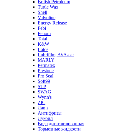
British Petroleum
Turtle Wax
Shell
Valvoline
Energy Release
Febi
Fenom
Total
K&W
Lotos
Lubrifilm, AVA-car
MARLY
Permatex
Prestone
Pro Seal
Soft99
STP
SWAG
Wynn's
ZIC
Лавр
Антифризы
Лукойл
Вода дистилированная
Тормозные жидкости