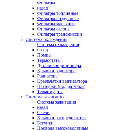
Фильтры
назад
Фильтры топливные
Фильтры воздушные
Фильтры масляные
Фильтры салона
Фильтры трансмиссии
Система охлаждения
Система охлаждения
назад
Помпы
Термостаты
Детали кондиционера
Крышки радиатора
Радиаторы
Крыльчатки вентилятора
Патрубки (под датчики)
Термомуфты
Система зажигания
Система зажигания
назад
Свечи
Крышки распределителя
Бегунки
Провода высоковольтные