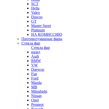
SCT
Hella
Valeo
Dawoo
GT
Master Sport
Platinum
НА КОМИССИЮ
Противотуманные фары
Стекла фар
Стекла фар
назад
Audi
BMW
VW
Daewoo
Fiat
Ford
Mazda
MB
Mitsubishi
Nissan
Opel
Peugeot
Renault