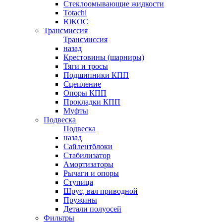
Стеклоомывающие жидкости
Totachi
ЮКОС
Трансмиссия
Трансмиссия
назад
Крестовины (шарниры)
Тяги и тросы
Подшипники КПП
Сцепление
Опоры КПП
Прокладки КПП
Муфты
Подвеска
Подвеска
назад
Сайлентблоки
Стабилизатор
Амортизаторы
Рычаги и опоры
Ступица
Шрус, вал приводной
Пружины
Детали полуосей
Фильтры