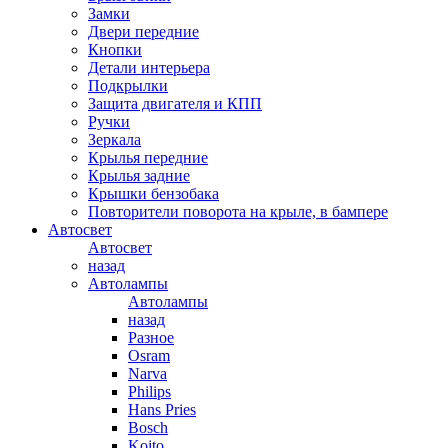
Замки
Двери передние
Кнопки
Детали интерьера
Подкрылки
Защита двигателя и КПП
Ручки
Зеркала
Крылья передние
Крылья задние
Крышки бензобака
Повторители поворота на крыле, в бампере
Автосвет
Автосвет
назад
Автолампы
Автолампы
назад
Разное
Osram
Narva
Philips
Hans Pries
Bosch
Koito