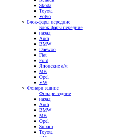
Skoda
Toyota
Volvo
Блок-фары передние
Блок-фары передние
назад
Audi
BMW
Daewoo
Fiat
Ford
Японские а/м
MB
Opel
VW
Фонари задние
Фонари задние
назад
Audi
BMW
MB
Opel
Subaru
Toyota