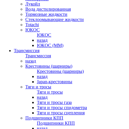
Лукойл
Вода дистилированная
Тормозные жидкости
Стеклоомывающие жидкости
Totachi
ЮКОС
ЮКОС
назад
ЮКОС (ММ)
Трансмиссия
Трансмиссия
назад
Крестовины (шарниры)
Крестовины (шарниры)
назад
Japan-крестовины
Тяги и тросы
Тяги и тросы
назад
Тяги и тросы газа
Тяги и тросы спидометра
Тяги и тросы сцепления
Подшипники КПП
Подшипники КПП
назад