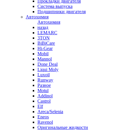
Прокладки двигателя
Система выпуска
Подшипники двигателя
Автохимия
Автохимия
назад
LEMARC
3TON
BiBiCare
Hi-Gear
Mobil
Mannol
Done Deal
Liqui Moly
Luxoil
Runway
Разное
Motul
Addinol
Castrol
Elf
Areca/Selenia
Eneos
Ravenol
Оригинальные жидкости