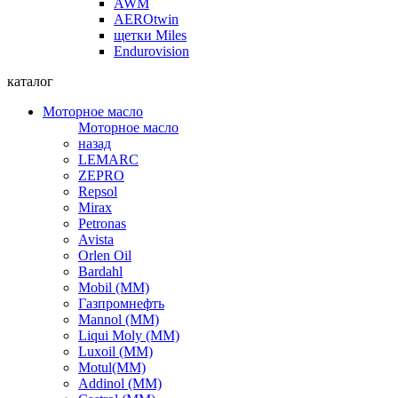
AWM
AEROtwin
щетки Miles
Endurovision
каталог
Моторное масло
Моторное масло
назад
LEMARC
ZEPRO
Repsol
Mirax
Petronas
Avista
Orlen Oil
Bardahl
Mobil (ММ)
Газпромнефть
Mannol (ММ)
Liqui Moly (ММ)
Luxoil (ММ)
Motul(ММ)
Addinol (ММ)