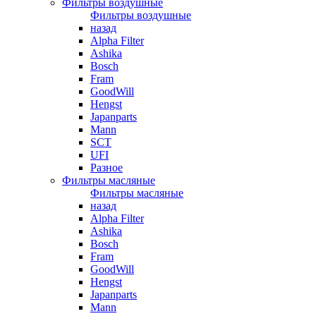
Фильтры воздушные
Фильтры воздушные
назад
Alpha Filter
Ashika
Bosch
Fram
GoodWill
Hengst
Japanparts
Mann
SCT
UFI
Разное
Фильтры масляные
Фильтры масляные
назад
Alpha Filter
Ashika
Bosch
Fram
GoodWill
Hengst
Japanparts
Mann