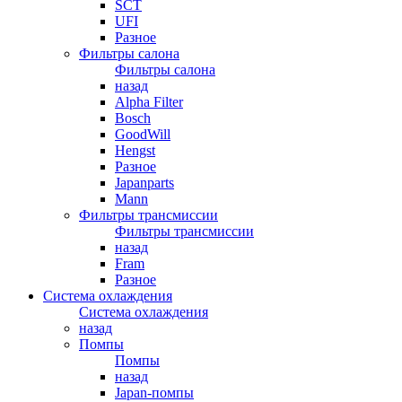
SCT
UFI
Разное
Фильтры салона
Фильтры салона
назад
Alpha Filter
Bosch
GoodWill
Hengst
Разное
Japanparts
Mann
Фильтры трансмиссии
Фильтры трансмиссии
назад
Fram
Разное
Система охлаждения
Система охлаждения
назад
Помпы
Помпы
назад
Japan-помпы