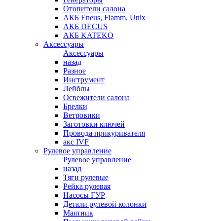
Отопители салона
АКБ Eneus, Fiamm, Unix
АКБ DECUS
АКБ KATEKO
Аксессуары
Аксессуары
назад
Разное
Инструмент
Лейблы
Освежители салона
Брелки
Ветровики
Заготовки ключей
Провода прикуривателя
акс IVF
Рулевое управление
Рулевое управление
назад
Тяги рулевые
Рейка рулевая
Насосы ГУР
Детали рулевой колонки
Маятник