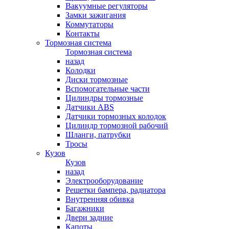
Вакуумные регуляторы
Замки зажигания
Коммутаторы
Контакты
Тормозная система
Тормозная система
назад
Колодки
Диски тормозные
Вспомогательные части
Цилиндры тормозные
Датчики ABS
Датчики тормозных колодок
Цилиндр тормозной рабочий
Шланги, патрубки
Тросы
Кузов
Кузов
назад
Электрооборудование
Решетки бампера, радиатора
Внутренняя обивка
Багажники
Двери задние
Капоты