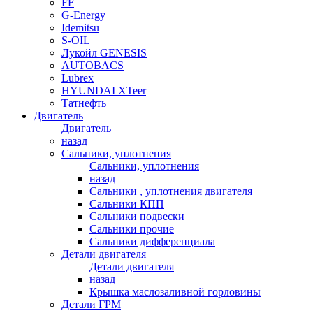
FF
G-Energy
Idemitsu
S-OIL
Лукойл GENESIS
AUTOBACS
Lubrex
HYUNDAI XTeer
Татнефть
Двигатель
Двигатель
назад
Сальники, уплотнения
Сальники, уплотнения
назад
Сальники , уплотнения двигателя
Сальники КПП
Сальники подвески
Сальники прочие
Сальники дифференциала
Детали двигателя
Детали двигателя
назад
Крышка маслозаливной горловины
Детали ГРМ