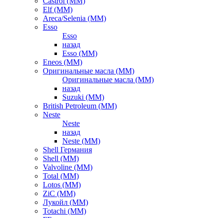
Castrol (ММ)
Elf (ММ)
Areca/Selenia (ММ)
Esso
Esso
назад
Esso (ММ)
Eneos (ММ)
Оригинальные масла (ММ)
Оригинальные масла (ММ)
назад
Suzuki (ММ)
British Petroleum (ММ)
Neste
Neste
назад
Neste (ММ)
Shell Германия
Shell (ММ)
Valvoline (ММ)
Total (ММ)
Lotos (ММ)
ZiC (ММ)
Лукойл (ММ)
Totachi (MM)