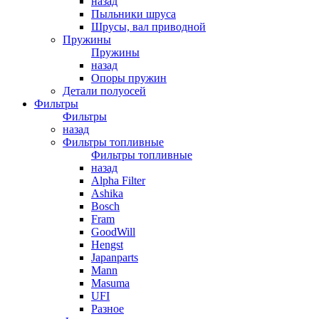
назад
Пыльники шруса
Шрусы, вал приводной
Пружины
Пружины
назад
Опоры пружин
Детали полуосей
Фильтры
Фильтры
назад
Фильтры топливные
Фильтры топливные
назад
Alpha Filter
Ashika
Bosch
Fram
GoodWill
Hengst
Japanparts
Mann
Masuma
UFI
Разное