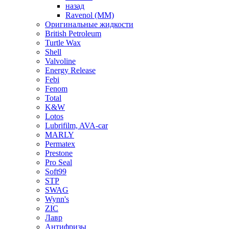
назад
Ravenol (ММ)
Оригинальные жидкости
British Petroleum
Turtle Wax
Shell
Valvoline
Energy Release
Febi
Fenom
Total
K&W
Lotos
Lubrifilm, AVA-car
MARLY
Permatex
Prestone
Pro Seal
Soft99
STP
SWAG
Wynn's
ZIC
Лавр
Антифризы