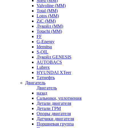
Shell (ММ)
Valvoline (ММ)
Total (ММ)
Lotos (ММ)
ZiC (ММ)
Лукойл (ММ)
Totachi (MM)
FF
G-Energy
Idemitsu
S-OIL
Лукойл GENESIS
AUTOBACS
Lubrex
HYUNDAI XTeer
Татнефть
Двигатель
Двигатель
назад
Сальники, уплотнения
Детали двигателя
Детали ГРМ
Опоры двигателя
Датчики двигателя
Поршневая группа