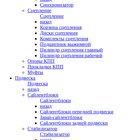
Синхронизатор
Сцепление
Сцепление
назад
Корзина сцепления
Диски сцепления
Комплекты сцепления
Подшипник выжимной
Цилиндр сцепления главный
Цилиндр сцепления рабочий
Опоры КПП
Прокладки КПП
Муфты
Подвеска
Подвеска
назад
Сайлентблоки
Сайлентблоки
назад
Сайлентблоки передней подвески
Japan-сайлентблоки
Сайлентблоки задней подвески
Стабилизатор
Стабилизатор
назад