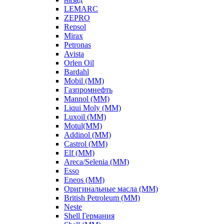
LEMARC
ZEPRO
Repsol
Mirax
Petronas
Avista
Orlen Oil
Bardahl
Mobil (ММ)
Газпромнефть
Mannol (ММ)
Liqui Moly (ММ)
Luxoil (ММ)
Motul(ММ)
Addinol (ММ)
Castrol (ММ)
Elf (ММ)
Areca/Selenia (ММ)
Esso
Eneos (ММ)
Оригинальные масла (ММ)
British Petroleum (ММ)
Neste
Shell Германия