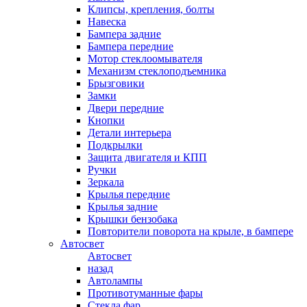
Клипсы, крепления, болты
Навеска
Бампера задние
Бампера передние
Мотор стеклоомывателя
Механизм стеклоподъемника
Брызговики
Замки
Двери передние
Кнопки
Детали интерьера
Подкрылки
Защита двигателя и КПП
Ручки
Зеркала
Крылья передние
Крылья задние
Крышки бензобака
Повторители поворота на крыле, в бампере
Автосвет
Автосвет
назад
Автолампы
Противотуманные фары
Стекла фар