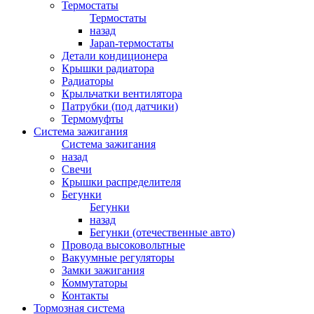
Термостаты
Термостаты
назад
Japan-термостаты
Детали кондиционера
Крышки радиатора
Радиаторы
Крыльчатки вентилятора
Патрубки (под датчики)
Термомуфты
Система зажигания
Система зажигания
назад
Свечи
Крышки распределителя
Бегунки
Бегунки
назад
Бегунки (отечественные авто)
Провода высоковольтные
Вакуумные регуляторы
Замки зажигания
Коммутаторы
Контакты
Тормозная система