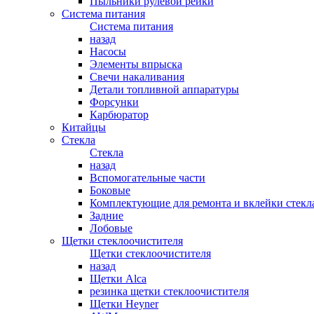
Пыльники рулевой рейки
Система питания
Система питания
назад
Насосы
Элементы впрыска
Свечи накаливания
Детали топливной аппаратуры
Форсунки
Карбюратор
Китайцы
Стекла
Стекла
назад
Вспомогательные части
Боковые
Комплектующие для ремонта и вклейки стекл
Задние
Лобовые
Щетки стеклоочистителя
Щетки стеклоочистителя
назад
Щетки Alca
резинка щетки стеклоочистителя
Щетки Heyner