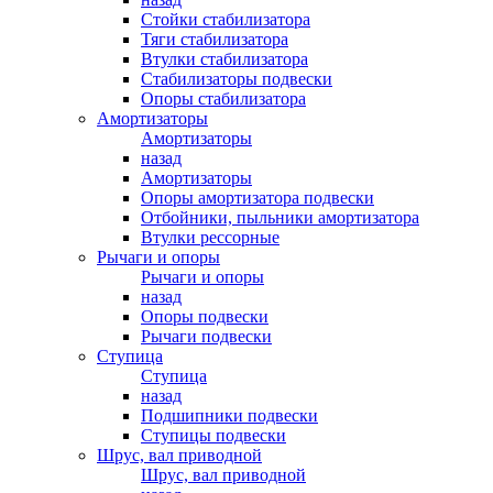
Стойки стабилизатора
Тяги стабилизатора
Втулки стабилизатора
Стабилизаторы подвески
Опоры стабилизатора
Амортизаторы
Амортизаторы
назад
Амортизаторы
Опоры амортизатора подвески
Отбойники, пыльники амортизатора
Втулки рессорные
Рычаги и опоры
Рычаги и опоры
назад
Опоры подвески
Рычаги подвески
Ступица
Ступица
назад
Подшипники подвески
Ступицы подвески
Шрус, вал приводной
Шрус, вал приводной