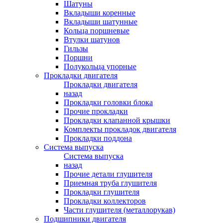
Шатуны
Вкладыши коренные
Вкладыши шатунные
Кольца поршневые
Втулки шатунов
Гильзы
Поршни
Полукольца упорные
Прокладки двигателя
Прокладки двигателя
назад
Прокладки головки блока
Прочие прокладки
Прокладки клапанной крышки
Комплекты прокладок двигателя
Прокладки поддона
Система выпуска
Система выпуска
назад
Прочие детали глушителя
Приемная труба глушителя
Прокладки глушителя
Прокладки коллекторов
Части глушителя (металлорукав)
Подшипники двигателя