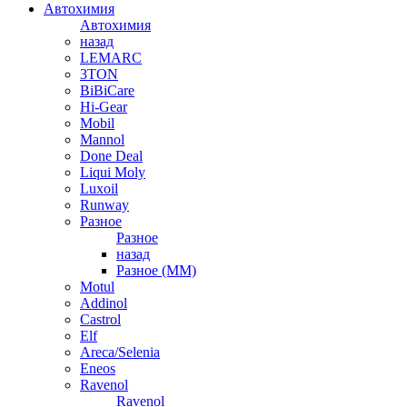
Автохимия
Автохимия
назад
LEMARC
3TON
BiBiCare
Hi-Gear
Mobil
Mannol
Done Deal
Liqui Moly
Luxoil
Runway
Разное
Разное
назад
Разное (ММ)
Motul
Addinol
Castrol
Elf
Areca/Selenia
Eneos
Ravenol
Ravenol