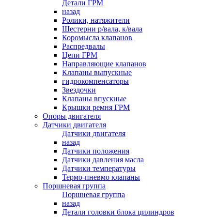
Детали ГРМ
назад
Ролики, натяжители
Шестерни р/вала, к/вала
Коромысла клапанов
Распредвалы
Цепи ГРМ
Направляющие клапанов
Клапаны выпускные
гидрокомпенсаторы
Звездочки
Клапаны впускные
Крышки ремня ГРМ
Опоры двигателя
Датчики двигателя
Датчики двигателя
назад
Датчики положения
Датчики давления масла
Датчики температуры
Термо-пневмо клапаны
Поршневая группа
Поршневая группа
назад
Детали головки блока цилиндров