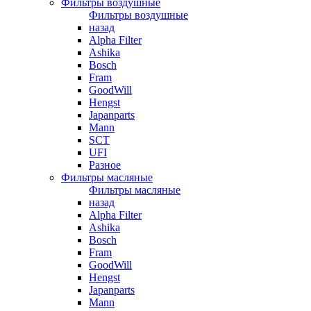
Фильтры воздушные
Фильтры воздушные
назад
Alpha Filter
Ashika
Bosch
Fram
GoodWill
Hengst
Japanparts
Mann
SCT
UFI
Разное
Фильтры масляные
Фильтры масляные
назад
Alpha Filter
Ashika
Bosch
Fram
GoodWill
Hengst
Japanparts
Mann