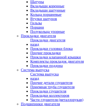
Шатуны
Вкладыши коренные
Вкладыши шатунные
Кольца поршневые
Втулки шатунов
Гильзы
Поршни
Полукольца упорные
Прокладки двигателя
Прокладки двигателя
назад
Прокладки головки блока
Прочие прокладки
Прокладки клапанной крышки
Комплекты прокладок двигателя
Прокладки поддона
Система выпуска
Система выпуска
назад
Прочие детали глушителя
Приемная труба глушителя
Прокладки глушителя
Прокладки коллекторов
Части глушителя (металлорукав)
Подшипники двигателя