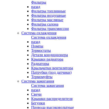
Фильтры
назад
Фильтры топливные
Фильтры воздушные
Фильтры масляные
Фильтры салона
Фильтры трансмиссии
Система охлаждения
Система охлаждения
назад
Помпы
Термостаты
Детали кондиционера
Крышки радиатора
Радиаторы
Крыльчатки вентилятора
Патрубки (под датчики)
Термомуфты
Система зажигания
Система зажигания
назад
Свечи
Крышки распределителя
Бегунки
Провода высоковольтные