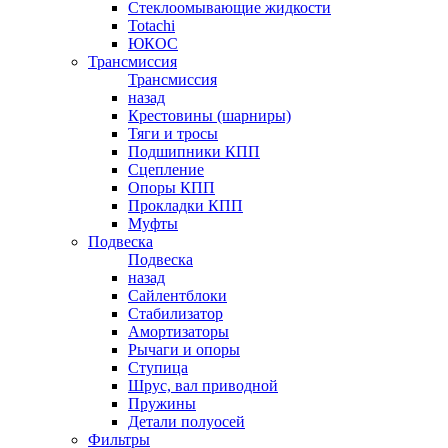
Стеклоомывающие жидкости
Totachi
ЮКОС
Трансмиссия
Трансмиссия
назад
Крестовины (шарниры)
Тяги и тросы
Подшипники КПП
Сцепление
Опоры КПП
Прокладки КПП
Муфты
Подвеска
Подвеска
назад
Сайлентблоки
Стабилизатор
Амортизаторы
Рычаги и опоры
Ступица
Шрус, вал приводной
Пружины
Детали полуосей
Фильтры