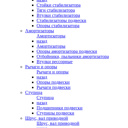
Стойки стабилизатора
Тяги стабилизатора
Втулки стабилизатора
Стабилизаторы подвески
Опоры стабилизатора
Амортизаторы
Амортизаторы
назад
Амортизаторы
Опоры амортизатора подвески
Отбойники, пыльники амортизатора
Втулки рессорные
Рычаги и опоры
Рычаги и опоры
назад
Опоры подвески
Рычаги подвески
Ступица
Ступица
назад
Подшипники подвески
Ступицы подвески
Шрус, вал приводной
Шрус, вал приводной