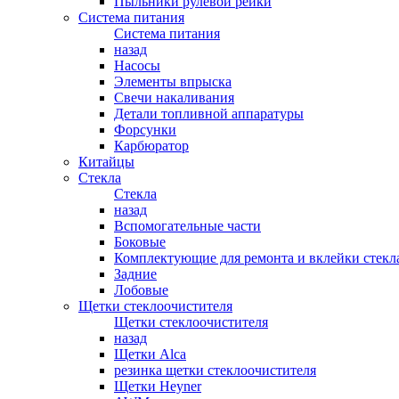
Пыльники рулевой рейки
Система питания
Система питания
назад
Насосы
Элементы впрыска
Свечи накаливания
Детали топливной аппаратуры
Форсунки
Карбюратор
Китайцы
Стекла
Стекла
назад
Вспомогательные части
Боковые
Комплектующие для ремонта и вклейки стекл
Задние
Лобовые
Щетки стеклоочистителя
Щетки стеклоочистителя
назад
Щетки Alca
резинка щетки стеклоочистителя
Щетки Heyner