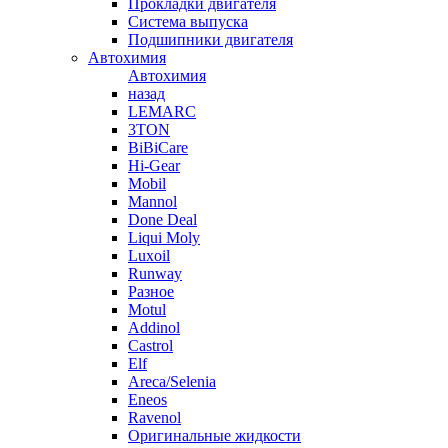
Прокладки двигателя
Система выпуска
Подшипники двигателя
Автохимия
Автохимия
назад
LEMARC
3TON
BiBiCare
Hi-Gear
Mobil
Mannol
Done Deal
Liqui Moly
Luxoil
Runway
Разное
Motul
Addinol
Castrol
Elf
Areca/Selenia
Eneos
Ravenol
Оригинальные жидкости