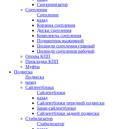
Синхронизатор
Сцепление
Сцепление
назад
Корзина сцепления
Диски сцепления
Комплекты сцепления
Подшипник выжимной
Цилиндр сцепления главный
Цилиндр сцепления рабочий
Опоры КПП
Прокладки КПП
Муфты
Подвеска
Подвеска
назад
Сайлентблоки
Сайлентблоки
назад
Сайлентблоки передней подвески
Japan-сайлентблоки
Сайлентблоки задней подвески
Стабилизатор
Стабилизатор
назад