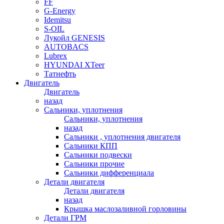
FF
G-Energy
Idemitsu
S-OIL
Лукойл GENESIS
AUTOBACS
Lubrex
HYUNDAI XTeer
Татнефть
Двигатель
Двигатель
назад
Сальники, уплотнения
Сальники, уплотнения
назад
Сальники , уплотнения двигателя
Сальники КПП
Сальники подвески
Сальники прочие
Сальники дифференциала
Детали двигателя
Детали двигателя
назад
Крышка маслозаливной горловины
Детали ГРМ