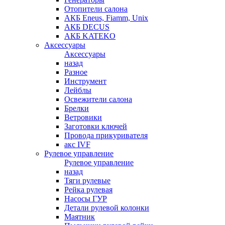
Отопители салона
АКБ Eneus, Fiamm, Unix
АКБ DECUS
АКБ KATEKO
Аксессуары
Аксессуары
назад
Разное
Инструмент
Лейблы
Освежители салона
Брелки
Ветровики
Заготовки ключей
Провода прикуривателя
акс IVF
Рулевое управление
Рулевое управление
назад
Тяги рулевые
Рейка рулевая
Насосы ГУР
Детали рулевой колонки
Маятник