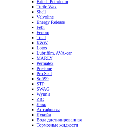
British Petroleum
Turtle Wax
Shell
Valvoline
Energy Release
Febi
Fenom
Total
K&W
Lotos
Lubrifilm, AVA-car
MARLY
Permatex
Prestone
Pro Seal
Soft99
STP
SWAG
Wynn's
ZIC
Лавр
Антифризы
Лукойл
Вода дистилированная
Тормозные жидкости