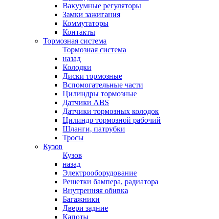
Вакуумные регуляторы
Замки зажигания
Коммутаторы
Контакты
Тормозная система
Тормозная система
назад
Колодки
Диски тормозные
Вспомогательные части
Цилиндры тормозные
Датчики ABS
Датчики тормозных колодок
Цилиндр тормозной рабочий
Шланги, патрубки
Тросы
Кузов
Кузов
назад
Электрооборудование
Решетки бампера, радиатора
Внутренняя обивка
Багажники
Двери задние
Капоты