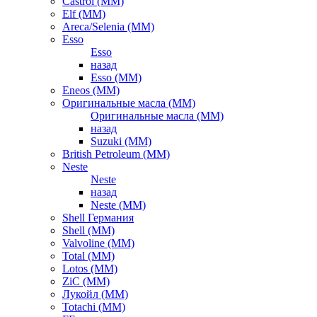
Castrol (ММ)
Elf (ММ)
Areca/Selenia (ММ)
Esso
Esso
назад
Esso (ММ)
Eneos (ММ)
Оригинальные масла (ММ)
Оригинальные масла (ММ)
назад
Suzuki (ММ)
British Petroleum (ММ)
Neste
Neste
назад
Neste (ММ)
Shell Германия
Shell (ММ)
Valvoline (ММ)
Total (ММ)
Lotos (ММ)
ZiC (ММ)
Лукойл (ММ)
Totachi (MM)