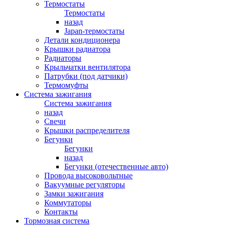
Термостаты
Термостаты
назад
Japan-термостаты
Детали кондиционера
Крышки радиатора
Радиаторы
Крыльчатки вентилятора
Патрубки (под датчики)
Термомуфты
Система зажигания
Система зажигания
назад
Свечи
Крышки распределителя
Бегунки
Бегунки
назад
Бегунки (отечественные авто)
Провода высоковольтные
Вакуумные регуляторы
Замки зажигания
Коммутаторы
Контакты
Тормозная система