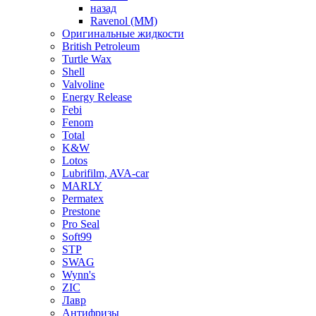
назад
Ravenol (ММ)
Оригинальные жидкости
British Petroleum
Turtle Wax
Shell
Valvoline
Energy Release
Febi
Fenom
Total
K&W
Lotos
Lubrifilm, AVA-car
MARLY
Permatex
Prestone
Pro Seal
Soft99
STP
SWAG
Wynn's
ZIC
Лавр
Антифризы