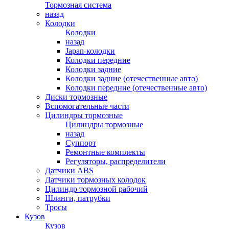
Тормозная система
назад
Колодки
Колодки
назад
Japan-колодки
Колодки передние
Колодки задние
Колодки задние (отечественные авто)
Колодки передние (отечественные авто)
Диски тормозные
Вспомогательные части
Цилиндры тормозные
Цилиндры тормозные
назад
Суппорт
Ремонтные комплекты
Регуляторы, распределители
Датчики ABS
Датчики тормозных колодок
Цилиндр тормозной рабочий
Шланги, патрубки
Тросы
Кузов
Кузов