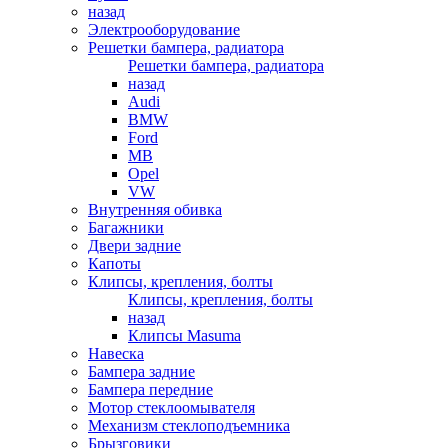
назад
Электрооборудование
Решетки бампера, радиатора
Решетки бампера, радиатора
назад
Audi
BMW
Ford
MB
Opel
VW
Внутренняя обивка
Багажники
Двери задние
Капоты
Клипсы, крепления, болты
Клипсы, крепления, болты
назад
Клипсы Masuma
Навеска
Бампера задние
Бампера передние
Мотор стеклоомывателя
Механизм стеклоподъемника
Брызговики