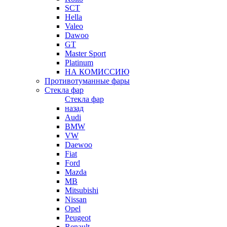
SCT
Hella
Valeo
Dawoo
GT
Master Sport
Platinum
НА КОМИССИЮ
Противотуманные фары
Стекла фар
Стекла фар
назад
Audi
BMW
VW
Daewoo
Fiat
Ford
Mazda
MB
Mitsubishi
Nissan
Opel
Peugeot
Renault