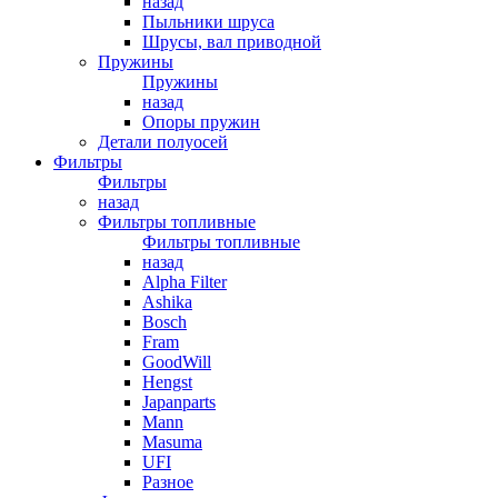
назад
Пыльники шруса
Шрусы, вал приводной
Пружины
Пружины
назад
Опоры пружин
Детали полуосей
Фильтры
Фильтры
назад
Фильтры топливные
Фильтры топливные
назад
Alpha Filter
Ashika
Bosch
Fram
GoodWill
Hengst
Japanparts
Mann
Masuma
UFI
Разное