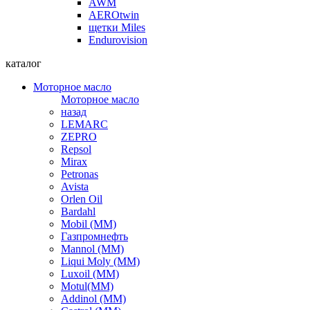
AWM
AEROtwin
щетки Miles
Endurovision
каталог
Моторное масло
Моторное масло
назад
LEMARC
ZEPRO
Repsol
Mirax
Petronas
Avista
Orlen Oil
Bardahl
Mobil (ММ)
Газпромнефть
Mannol (ММ)
Liqui Moly (ММ)
Luxoil (ММ)
Motul(ММ)
Addinol (ММ)