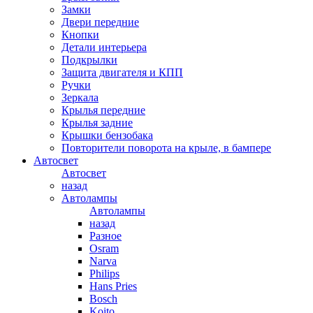
Замки
Двери передние
Кнопки
Детали интерьера
Подкрылки
Защита двигателя и КПП
Ручки
Зеркала
Крылья передние
Крылья задние
Крышки бензобака
Повторители поворота на крыле, в бампере
Автосвет
Автосвет
назад
Автолампы
Автолампы
назад
Разное
Osram
Narva
Philips
Hans Pries
Bosch
Koito