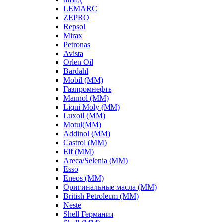
LEMARC
ZEPRO
Repsol
Mirax
Petronas
Avista
Orlen Oil
Bardahl
Mobil (ММ)
Газпромнефть
Mannol (ММ)
Liqui Moly (ММ)
Luxoil (ММ)
Motul(ММ)
Addinol (ММ)
Castrol (ММ)
Elf (ММ)
Areca/Selenia (ММ)
Esso
Eneos (ММ)
Оригинальные масла (ММ)
British Petroleum (ММ)
Neste
Shell Германия