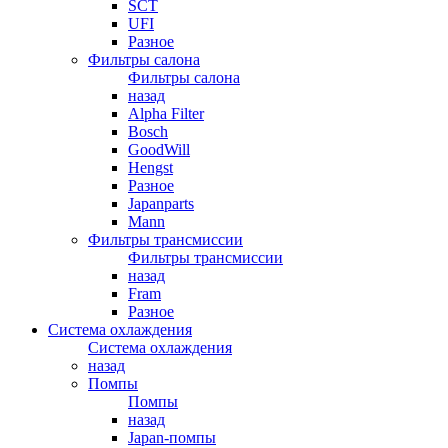
SCT
UFI
Разное
Фильтры салона
Фильтры салона
назад
Alpha Filter
Bosch
GoodWill
Hengst
Разное
Japanparts
Mann
Фильтры трансмиссии
Фильтры трансмиссии
назад
Fram
Разное
Система охлаждения
Система охлаждения
назад
Помпы
Помпы
назад
Japan-помпы