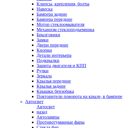
Клипсы, крепления, болты
Навеска
Бампера задние
Бампера передние
Мотор стеклоомывателя
Механизм стеклоподъемника
Брызговики
Замки
Двери передние
Кнопки
Детали интерьера
Подкрылки
Защита двигателя и КПП
Ручки
Зеркала
Крылья передние
Крылья задние
Крышки бензобака
Повторители поворота на крыле, в бампере
Автосвет
Автосвет
назад
Автолампы
Противотуманные фары
Стекла фар