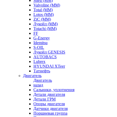
Shell (ММ)
Valvoline (ММ)
Total (ММ)
Lotos (ММ)
ZiC (ММ)
Лукойл (ММ)
Totachi (MM)
FF
G-Energy
Idemitsu
S-OIL
Лукойл GENESIS
AUTOBACS
Lubrex
HYUNDAI XTeer
Татнефть
Двигатель
Двигатель
назад
Сальники, уплотнения
Детали двигателя
Детали ГРМ
Опоры двигателя
Датчики двигателя
Поршневая группа