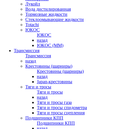
Лукойл
Вода дистилированная
Тормозные жидкости
Стеклоомывающие жидкости
Totachi
ЮКОС
ЮКОС
назад
ЮКОС (ММ)
Трансмиссия
Трансмиссия
назад
Крестовины (шарниры)
Крестовины (шарниры)
назад
Japan-крестовины
Тяги и тросы
Тяги и тросы
назад
Тяги и тросы газа
Тяги и тросы спидометра
Тяги и тросы сцепления
Подшипники КПП
Подшипники КПП
назад