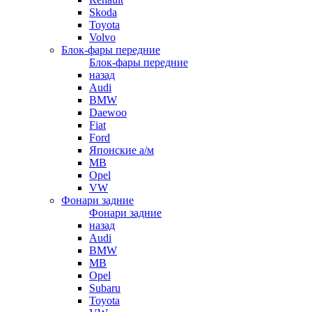
Skoda
Toyota
Volvo
Блок-фары передние
Блок-фары передние
назад
Audi
BMW
Daewoo
Fiat
Ford
Японские а/м
MB
Opel
VW
Фонари задние
Фонари задние
назад
Audi
BMW
MB
Opel
Subaru
Toyota