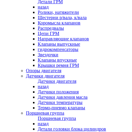
Детали ГРМ
назад
Ролики, натяжители
Шестерни р/вала, к/вала
Коромысла клапанов
Распредвалы
Цепи ГРМ
Направляющие клапанов
Клапаны выпускные
гидрокомпенсаторы
Звездочки
Клапаны впускные
Крышки ремня ГРМ
Опоры двигателя
Датчики двигателя
Датчики двигателя
назад
Датчики положения
Датчики давления масла
Датчики температуры
Термо-пневмо клапаны
Поршневая группа
Поршневая группа
назад
Детали головки блока цилиндров