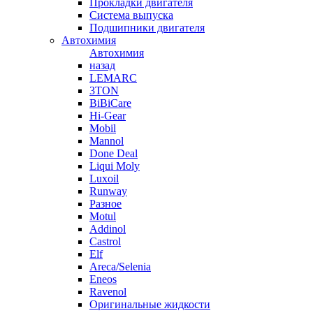
Прокладки двигателя
Система выпуска
Подшипники двигателя
Автохимия
Автохимия
назад
LEMARC
3TON
BiBiCare
Hi-Gear
Mobil
Mannol
Done Deal
Liqui Moly
Luxoil
Runway
Разное
Motul
Addinol
Castrol
Elf
Areca/Selenia
Eneos
Ravenol
Оригинальные жидкости