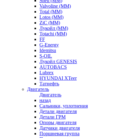
Shell (ММ)
Valvoline (ММ)
Total (ММ)
Lotos (ММ)
ZiC (ММ)
Лукойл (ММ)
Totachi (MM)
FF
G-Energy
Idemitsu
S-OIL
Лукойл GENESIS
AUTOBACS
Lubrex
HYUNDAI XTeer
Татнефть
Двигатель
Двигатель
назад
Сальники, уплотнения
Детали двигателя
Детали ГРМ
Опоры двигателя
Датчики двигателя
Поршневая группа