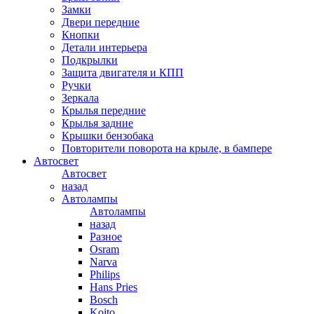
Замки
Двери передние
Кнопки
Детали интерьера
Подкрылки
Защита двигателя и КПП
Ручки
Зеркала
Крылья передние
Крылья задние
Крышки бензобака
Повторители поворота на крыле, в бампере
Автосвет
Автосвет
назад
Автолампы
Автолампы
назад
Разное
Osram
Narva
Philips
Hans Pries
Bosch
Koito