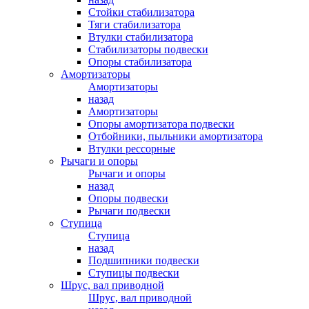
Стойки стабилизатора
Тяги стабилизатора
Втулки стабилизатора
Стабилизаторы подвески
Опоры стабилизатора
Амортизаторы
Амортизаторы
назад
Амортизаторы
Опоры амортизатора подвески
Отбойники, пыльники амортизатора
Втулки рессорные
Рычаги и опоры
Рычаги и опоры
назад
Опоры подвески
Рычаги подвески
Ступица
Ступица
назад
Подшипники подвески
Ступицы подвески
Шрус, вал приводной
Шрус, вал приводной