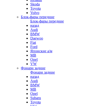
Skoda
Toyota
Volvo
Блок-фары передние
Блок-фары передние
назад
Audi
BMW
Daewoo
Fiat
Ford
Японские а/м
MB
Opel
VW
Фонари задние
Фонари задние
назад
Audi
BMW
MB
Opel
Subaru
Toyota