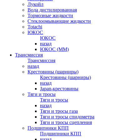
Лукойл
Вода дистилированная
Тормозные жидкости
Стеклоомывающие жидкости
Totachi
ЮКОС
ЮКОС
назад
ЮКОС (ММ)
Трансмиссия
Трансмиссия
назад
Крестовины (шарниры)
Крестовины (шарниры)
назад
Japan-крестовины
Тяги и тросы
Тяги и тросы
назад
Тяги и тросы газа
Тяги и тросы спидометра
Тяги и тросы сцепления
Подшипники КПП
Подшипники КПП
назад