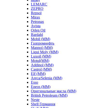
LEMARC
ZEPRO
Repsol
Mirax
Petronas
Avista
Orlen Oil
Bardahl
Mobil (ММ)
Газпромнефть
Mannol (ММ)
Liqui Moly (ММ)
Luxoil (ММ)
Motul(ММ)
Addinol (ММ)
Castrol (ММ)
Elf (ММ)
Areca/Selenia (ММ)
Esso
Eneos (ММ)
Оригинальные масла (ММ)
British Petroleum (ММ)
Neste
Shell Германия