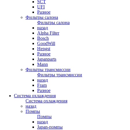
SCT
UFI
Разное
Фильтры салона
Фильтры салона
назад
Alpha Filter
Bosch
GoodWill
Hengst
Разное
Japanparts
Mann
Фильтры трансмиссии
Фильтры трансмиссии
назад
Fram
Разное
Система охлаждения
Система охлаждения
назад
Помпы
Помпы
назад
Japan-помпы