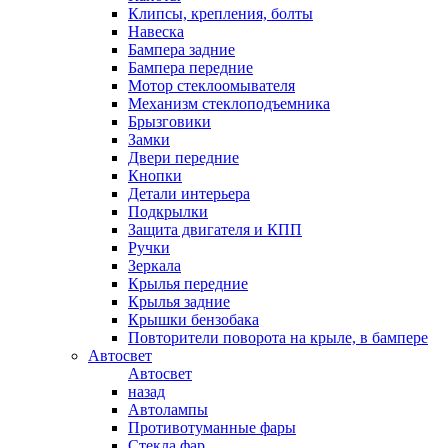
Клипсы, крепления, болты
Навеска
Бампера задние
Бампера передние
Мотор стеклоомывателя
Механизм стеклоподъемника
Брызговики
Замки
Двери передние
Кнопки
Детали интерьера
Подкрылки
Защита двигателя и КПП
Ручки
Зеркала
Крылья передние
Крылья задние
Крышки бензобака
Повторители поворота на крыле, в бампере
Автосвет
Автосвет
назад
Автолампы
Противотуманные фары
Стекла фар