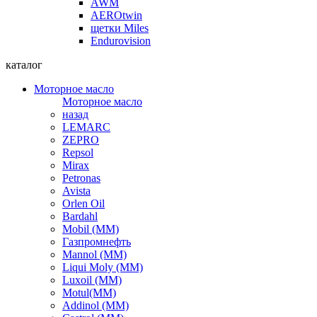
AWM
AEROtwin
щетки Miles
Endurovision
каталог
Моторное масло
Моторное масло
назад
LEMARC
ZEPRO
Repsol
Mirax
Petronas
Avista
Orlen Oil
Bardahl
Mobil (ММ)
Газпромнефть
Mannol (ММ)
Liqui Moly (ММ)
Luxoil (ММ)
Motul(ММ)
Addinol (ММ)