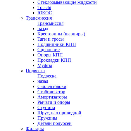
Стеклоомывающие жидкости
Totachi
ЮКОС
Трансмиссия
Трансмиссия
назад
Крестовины (шарниры)
Тяги и тросы
Подшипники КПП
Сцепление
Опоры КПП
Прокладки КПП
Муфты
Подвеска
Подвеска
назад
Сайлентблоки
Стабилизатор
Амортизаторы
Рычаги и опоры
Ступица
Шрус, вал приводной
Пружины
Детали полуосей
Фильтры