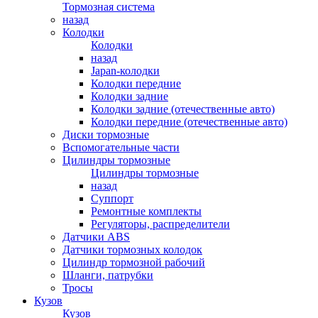
Тормозная система
назад
Колодки
Колодки
назад
Japan-колодки
Колодки передние
Колодки задние
Колодки задние (отечественные авто)
Колодки передние (отечественные авто)
Диски тормозные
Вспомогательные части
Цилиндры тормозные
Цилиндры тормозные
назад
Суппорт
Ремонтные комплекты
Регуляторы, распределители
Датчики ABS
Датчики тормозных колодок
Цилиндр тормозной рабочий
Шланги, патрубки
Тросы
Кузов
Кузов