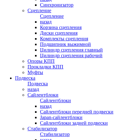
Синхронизатор
Сцепление
Сцепление
назад
Корзина сцепления
Диски сцепления
Комплекты сцепления
Подшипник выжимной
Цилиндр сцепления главный
Цилиндр сцепления рабочий
Опоры КПП
Прокладки КПП
Муфты
Подвеска
Подвеска
назад
Сайлентблоки
Сайлентблоки
назад
Сайлентблоки передней подвески
Japan-сайлентблоки
Сайлентблоки задней подвески
Стабилизатор
Стабилизатор
назад