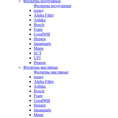
Фильтры воздушные
Фильтры воздушные
назад
Alpha Filter
Ashika
Bosch
Fram
GoodWill
Hengst
Japanparts
Mann
SCT
UFI
Разное
Фильтры масляные
Фильтры масляные
назад
Alpha Filter
Ashika
Bosch
Fram
GoodWill
Hengst
Japanparts
Mann