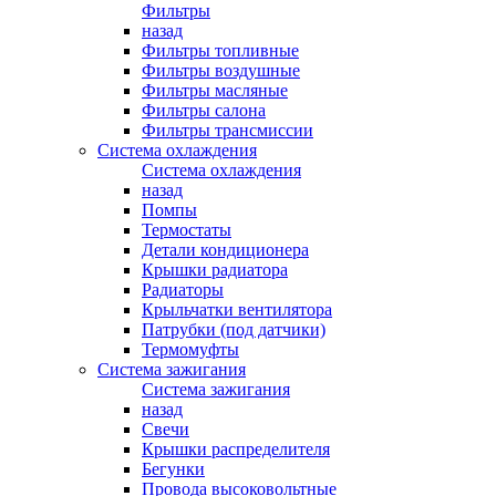
Фильтры
назад
Фильтры топливные
Фильтры воздушные
Фильтры масляные
Фильтры салона
Фильтры трансмиссии
Система охлаждения
Система охлаждения
назад
Помпы
Термостаты
Детали кондиционера
Крышки радиатора
Радиаторы
Крыльчатки вентилятора
Патрубки (под датчики)
Термомуфты
Система зажигания
Система зажигания
назад
Свечи
Крышки распределителя
Бегунки
Провода высоковольтные