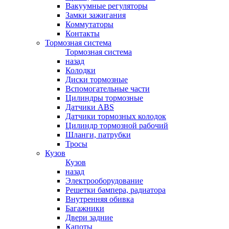
Вакуумные регуляторы
Замки зажигания
Коммутаторы
Контакты
Тормозная система
Тормозная система
назад
Колодки
Диски тормозные
Вспомогательные части
Цилиндры тормозные
Датчики ABS
Датчики тормозных колодок
Цилиндр тормозной рабочий
Шланги, патрубки
Тросы
Кузов
Кузов
назад
Электрооборудование
Решетки бампера, радиатора
Внутренняя обивка
Багажники
Двери задние
Капоты