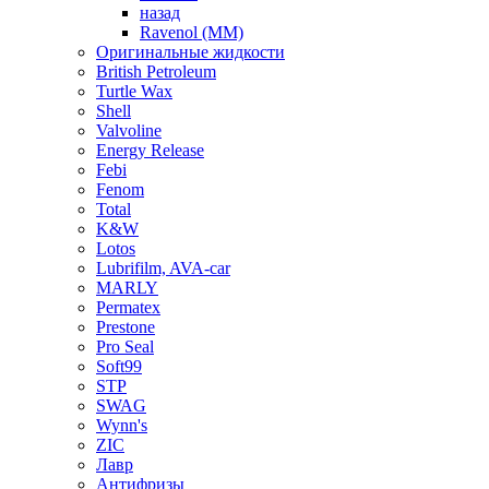
назад
Ravenol (ММ)
Оригинальные жидкости
British Petroleum
Turtle Wax
Shell
Valvoline
Energy Release
Febi
Fenom
Total
K&W
Lotos
Lubrifilm, AVA-car
MARLY
Permatex
Prestone
Pro Seal
Soft99
STP
SWAG
Wynn's
ZIC
Лавр
Антифризы