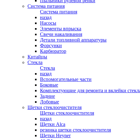
Пыльники рулевой рейки
Система питания
Система питания
назад
Насосы
Элементы впрыска
Свечи накаливания
Детали топливной аппаратуры
Форсунки
Карбюратор
Китайцы
Стекла
Стекла
назад
Вспомогательные части
Боковые
Комплектующие для ремонта и вклейки стекл
Задние
Лобовые
Щетки стеклоочистителя
Щетки стеклоочистителя
назад
Щетки Alca
резинка щетки стеклоочистителя
Щетки Heyner