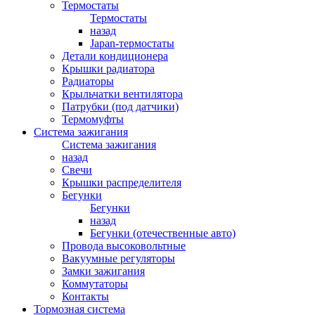
Термостаты
Термостаты
назад
Japan-термостаты
Детали кондиционера
Крышки радиатора
Радиаторы
Крыльчатки вентилятора
Патрубки (под датчики)
Термомуфты
Система зажигания
Система зажигания
назад
Свечи
Крышки распределителя
Бегунки
Бегунки
назад
Бегунки (отечественные авто)
Провода высоковольтные
Вакуумные регуляторы
Замки зажигания
Коммутаторы
Контакты
Тормозная система