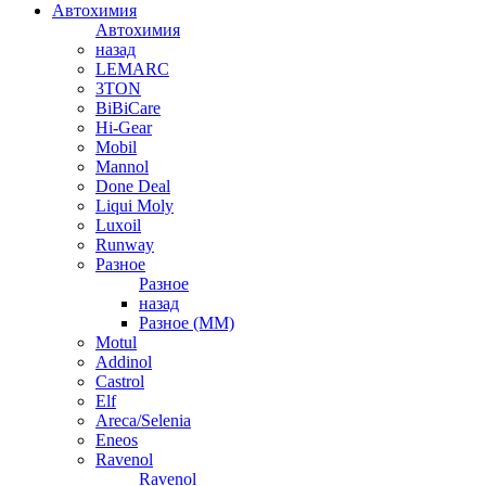
Автохимия
Автохимия
назад
LEMARC
3TON
BiBiCare
Hi-Gear
Mobil
Mannol
Done Deal
Liqui Moly
Luxoil
Runway
Разное
Разное
назад
Разное (ММ)
Motul
Addinol
Castrol
Elf
Areca/Selenia
Eneos
Ravenol
Ravenol