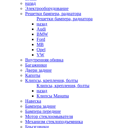
назад
Электрооборудование
Решетки бампера, радиатора
Решетки бампера, радиатора
назад
Audi
BMW
Ford
MB
Opel
VW
Внутренняя обивка
Багажники
Двери задние
Капоты
Клипсы, крепления, болты
Клипсы, крепления, болты
назад
Клипсы Masuma
Навеска
Бампера задние
Бампера передние
Мотор стеклоомывателя
Механизм стеклоподъемника
Брызговики