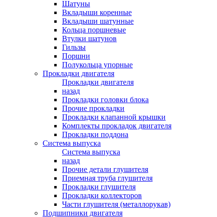
Шатуны
Вкладыши коренные
Вкладыши шатунные
Кольца поршневые
Втулки шатунов
Гильзы
Поршни
Полукольца упорные
Прокладки двигателя
Прокладки двигателя
назад
Прокладки головки блока
Прочие прокладки
Прокладки клапанной крышки
Комплекты прокладок двигателя
Прокладки поддона
Система выпуска
Система выпуска
назад
Прочие детали глушителя
Приемная труба глушителя
Прокладки глушителя
Прокладки коллекторов
Части глушителя (металлорукав)
Подшипники двигателя