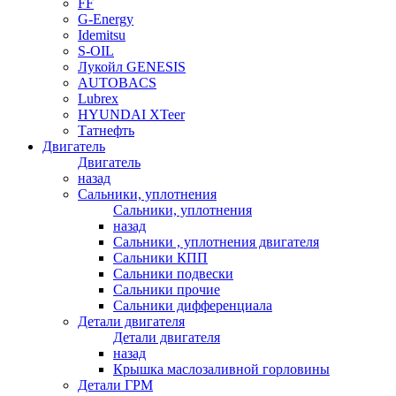
FF
G-Energy
Idemitsu
S-OIL
Лукойл GENESIS
AUTOBACS
Lubrex
HYUNDAI XTeer
Татнефть
Двигатель
Двигатель
назад
Сальники, уплотнения
Сальники, уплотнения
назад
Сальники , уплотнения двигателя
Сальники КПП
Сальники подвески
Сальники прочие
Сальники дифференциала
Детали двигателя
Детали двигателя
назад
Крышка маслозаливной горловины
Детали ГРМ