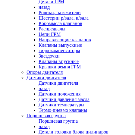
Детали ГРМ
назад
Ролики, натяжители
Шестерни р/вала, к/вала
Коромысла клапанов
Распредвалы
Цепи ГРМ
Направляющие клапанов
Клапаны выпускные
гидрокомпенсаторы
Звездочки
Клапаны впускные
Крышки ремня ГРМ
Опоры двигателя
Датчики двигателя
Датчики двигателя
назад
Датчики положения
Датчики давления масла
Датчики температуры
Термо-пневмо клапаны
Поршневая группа
Поршневая группа
назад
Детали головки блока цилиндров