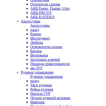
Отопители салона
АКБ Eneus, Fiamm, Unix
АКБ DECUS
АКБ KATEKO
Аксессуары
Аксессуары
назад
Разное
Инструмент
Лейблы
Освежители салона
Брелки
Ветровики
Заготовки ключей
Провода прикуривателя
акс IVF
Рулевое управление
Рулевое управление
назад
Тяги рулевые
Рейка рулевая
Насосы ГУР
Детали рулевой колонки
Маятник