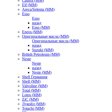
Castrol (ММ)
Elf (ММ)
Areca/Selenia (ММ)
Esso
Esso
назад
Esso (ММ)
Eneos (ММ)
Оригинальные масла (ММ)
Оригинальные масла (ММ)
назад
Suzuki (ММ)
British Petroleum (ММ)
Neste
Neste
назад
Neste (ММ)
Shell Германия
Shell (ММ)
Valvoline (ММ)
Total (ММ)
Lotos (ММ)
ZiC (ММ)
Лукойл (ММ)
Totachi (MM)