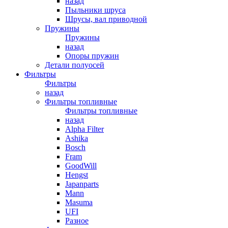
назад
Пыльники шруса
Шрусы, вал приводной
Пружины
Пружины
назад
Опоры пружин
Детали полуосей
Фильтры
Фильтры
назад
Фильтры топливные
Фильтры топливные
назад
Alpha Filter
Ashika
Bosch
Fram
GoodWill
Hengst
Japanparts
Mann
Masuma
UFI
Разное