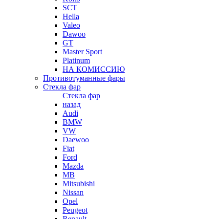
SCT
Hella
Valeo
Dawoo
GT
Master Sport
Platinum
НА КОМИССИЮ
Противотуманные фары
Стекла фар
Стекла фар
назад
Audi
BMW
VW
Daewoo
Fiat
Ford
Mazda
MB
Mitsubishi
Nissan
Opel
Peugeot
Renault