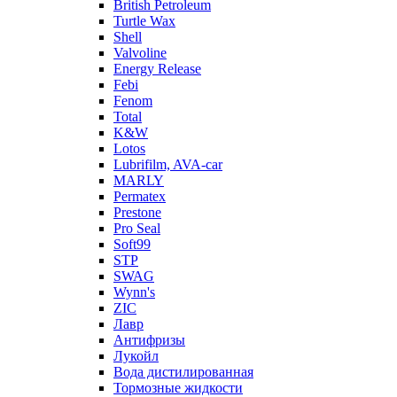
British Petroleum
Turtle Wax
Shell
Valvoline
Energy Release
Febi
Fenom
Total
K&W
Lotos
Lubrifilm, AVA-car
MARLY
Permatex
Prestone
Pro Seal
Soft99
STP
SWAG
Wynn's
ZIC
Лавр
Антифризы
Лукойл
Вода дистилированная
Тормозные жидкости