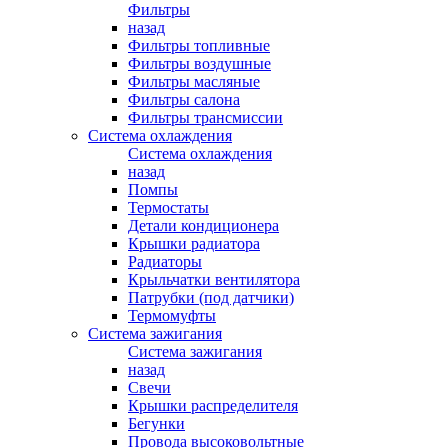
Фильтры
назад
Фильтры топливные
Фильтры воздушные
Фильтры масляные
Фильтры салона
Фильтры трансмиссии
Система охлаждения
Система охлаждения
назад
Помпы
Термостаты
Детали кондиционера
Крышки радиатора
Радиаторы
Крыльчатки вентилятора
Патрубки (под датчики)
Термомуфты
Система зажигания
Система зажигания
назад
Свечи
Крышки распределителя
Бегунки
Провода высоковольтные