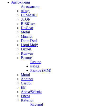
Автохимия
Автохимия
назад
LEMARC
3TON
BiBiCare
Hi-Gear
Mobil
Mannol
Done Deal
Liqui Moly
Luxoil
Runway
Разное
Разное
назад
Разное (ММ)
Motul
Addinol
Castrol
Elf
Areca/Selenia
Eneos
Ravenol
Ravenol