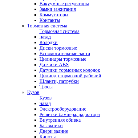
Вакуумные регуляторы
Замки зажигания
Коммутаторы
Контакты
Тормозная система
Тормозная система
назад
Колодки
Диски тормозные
Вспомогательные части
Цилиндры тормозные
Датчики ABS
Датчики тормозных колодок
Цилиндр тормозной рабочий
Шланги, патрубки
Тросы
Кузов
Кузов
назад
Электрооборудование
Решетки бампера, радиатора
Внутренняя обивка
Багажники
Двери задние
Капоты