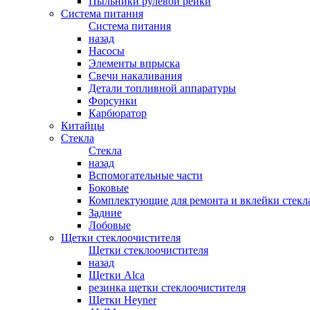
Пыльники рулевой рейки
Система питания
Система питания
назад
Насосы
Элементы впрыска
Свечи накаливания
Детали топливной аппаратуры
Форсунки
Карбюратор
Китайцы
Стекла
Стекла
назад
Вспомогательные части
Боковые
Комплектующие для ремонта и вклейки стекл
Задние
Лобовые
Щетки стеклоочистителя
Щетки стеклоочистителя
назад
Щетки Alca
резинка щетки стеклоочистителя
Щетки Heyner