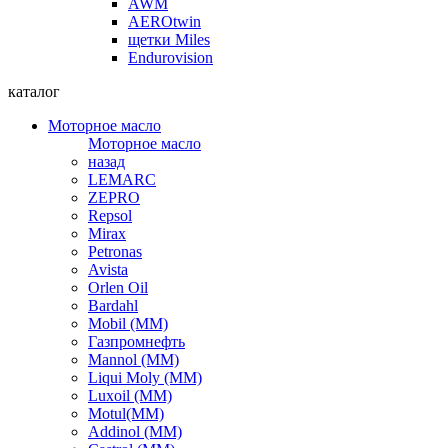
AWM
AEROtwin
щетки Miles
Endurovision
каталог
Моторное масло
Моторное масло
назад
LEMARC
ZEPRO
Repsol
Mirax
Petronas
Avista
Orlen Oil
Bardahl
Mobil (ММ)
Газпромнефть
Mannol (ММ)
Liqui Moly (ММ)
Luxoil (ММ)
Motul(ММ)
Addinol (ММ)