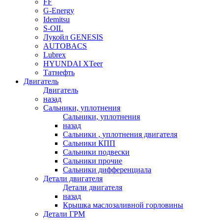
FF
G-Energy
Idemitsu
S-OIL
Лукойл GENESIS
AUTOBACS
Lubrex
HYUNDAI XTeer
Татнефть
Двигатель
Двигатель
назад
Сальники, уплотнения
Сальники, уплотнения
назад
Сальники , уплотнения двигателя
Сальники КПП
Сальники подвески
Сальники прочие
Сальники дифференциала
Детали двигателя
Детали двигателя
назад
Крышка маслозаливной горловины
Детали ГРМ