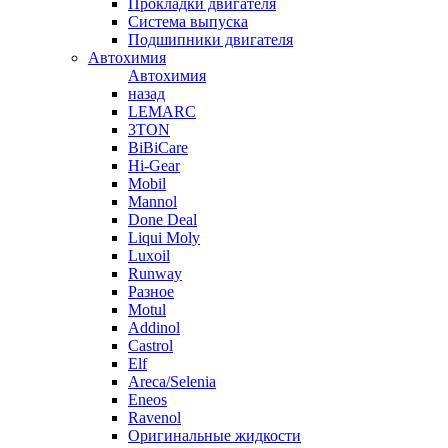
Прокладки двигателя
Система выпуска
Подшипники двигателя
Автохимия
Автохимия
назад
LEMARC
3TON
BiBiCare
Hi-Gear
Mobil
Mannol
Done Deal
Liqui Moly
Luxoil
Runway
Разное
Motul
Addinol
Castrol
Elf
Areca/Selenia
Eneos
Ravenol
Оригинальные жидкости