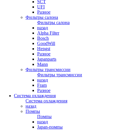
SCT
UFI
Разное
Фильтры салона
Фильтры салона
назад
Alpha Filter
Bosch
GoodWill
Hengst
Разное
Japanparts
Mann
Фильтры трансмиссии
Фильтры трансмиссии
назад
Fram
Разное
Система охлаждения
Система охлаждения
назад
Помпы
Помпы
назад
Japan-помпы