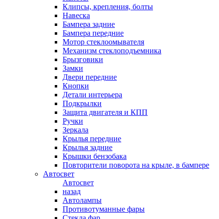
Клипсы, крепления, болты
Навеска
Бампера задние
Бампера передние
Мотор стеклоомывателя
Механизм стеклоподъемника
Брызговики
Замки
Двери передние
Кнопки
Детали интерьера
Подкрылки
Защита двигателя и КПП
Ручки
Зеркала
Крылья передние
Крылья задние
Крышки бензобака
Повторители поворота на крыле, в бампере
Автосвет
Автосвет
назад
Автолампы
Противотуманные фары
Стекла фар