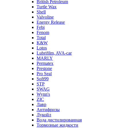
British Petroleum
Turtle Wax
Shell
Valvoline
Energy Release
Febi
Fenom
Total
K&W
Lotos
Lubrifilm, AVA-car
MARLY
Permatex
Prestone
Pro Seal
Soft99
STP
SWAG
Wynn's
ZIC
Лавр
Антифризы
Лукойл
Вода дистилированная
Тормозные жидкости