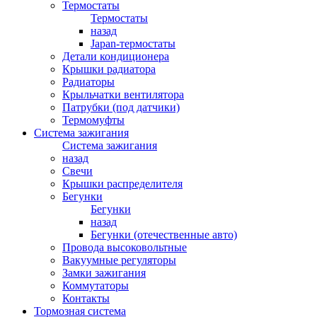
Термостаты
Термостаты
назад
Japan-термостаты
Детали кондиционера
Крышки радиатора
Радиаторы
Крыльчатки вентилятора
Патрубки (под датчики)
Термомуфты
Система зажигания
Система зажигания
назад
Свечи
Крышки распределителя
Бегунки
Бегунки
назад
Бегунки (отечественные авто)
Провода высоковольтные
Вакуумные регуляторы
Замки зажигания
Коммутаторы
Контакты
Тормозная система