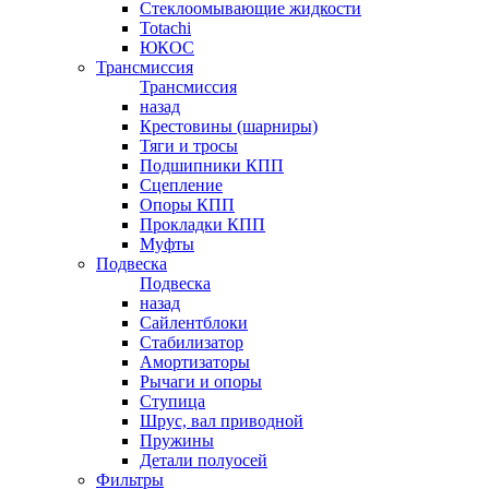
Стеклоомывающие жидкости
Totachi
ЮКОС
Трансмиссия
Трансмиссия
назад
Крестовины (шарниры)
Тяги и тросы
Подшипники КПП
Сцепление
Опоры КПП
Прокладки КПП
Муфты
Подвеска
Подвеска
назад
Сайлентблоки
Стабилизатор
Амортизаторы
Рычаги и опоры
Ступица
Шрус, вал приводной
Пружины
Детали полуосей
Фильтры