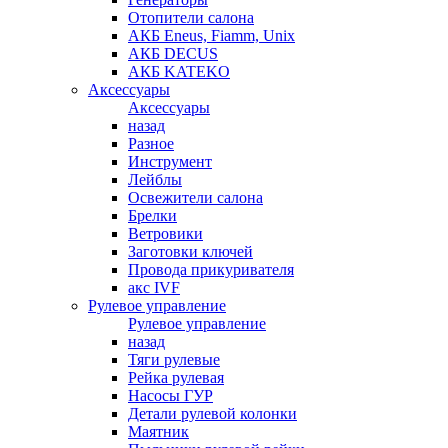
Отопители салона
АКБ Eneus, Fiamm, Unix
АКБ DECUS
АКБ KATEKO
Аксессуары
Аксессуары
назад
Разное
Инструмент
Лейблы
Освежители салона
Брелки
Ветровики
Заготовки ключей
Провода прикуривателя
акс IVF
Рулевое управление
Рулевое управление
назад
Тяги рулевые
Рейка рулевая
Насосы ГУР
Детали рулевой колонки
Маятник