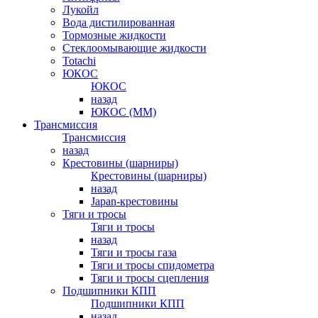
Лукойл
Вода дистилированная
Тормозные жидкости
Стеклоомывающие жидкости
Totachi
ЮКОС
ЮКОС
назад
ЮКОС (ММ)
Трансмиссия
Трансмиссия
назад
Крестовины (шарниры)
Крестовины (шарниры)
назад
Japan-крестовины
Тяги и тросы
Тяги и тросы
назад
Тяги и тросы газа
Тяги и тросы спидометра
Тяги и тросы сцепления
Подшипники КПП
Подшипники КПП
назад