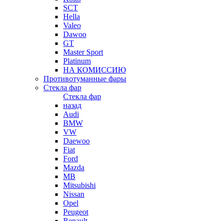
SCT
Hella
Valeo
Dawoo
GT
Master Sport
Platinum
НА КОМИССИЮ
Противотуманные фары
Стекла фар
Стекла фар
назад
Audi
BMW
VW
Daewoo
Fiat
Ford
Mazda
MB
Mitsubishi
Nissan
Opel
Peugeot
Renault