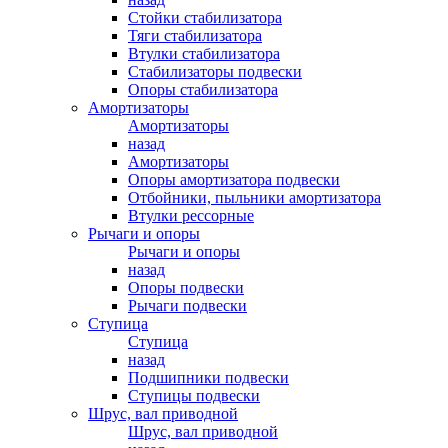
Стойки стабилизатора
Тяги стабилизатора
Втулки стабилизатора
Стабилизаторы подвески
Опоры стабилизатора
Амортизаторы
Амортизаторы
назад
Амортизаторы
Опоры амортизатора подвески
Отбойники, пыльники амортизатора
Втулки рессорные
Рычаги и опоры
Рычаги и опоры
назад
Опоры подвески
Рычаги подвески
Ступица
Ступица
назад
Подшипники подвески
Ступицы подвески
Шрус, вал приводной
Шрус, вал приводной