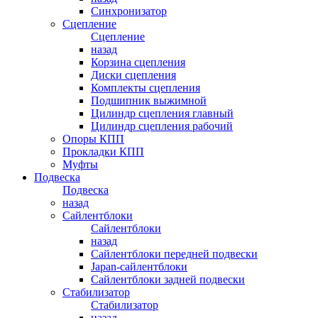
Синхронизатор
Сцепление
Сцепление
назад
Корзина сцепления
Диски сцепления
Комплекты сцепления
Подшипник выжимной
Цилиндр сцепления главный
Цилиндр сцепления рабочий
Опоры КПП
Прокладки КПП
Муфты
Подвеска
Подвеска
назад
Сайлентблоки
Сайлентблоки
назад
Сайлентблоки передней подвески
Japan-сайлентблоки
Сайлентблоки задней подвески
Стабилизатор
Стабилизатор
назад