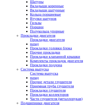
Шатуны
Вкладыши коренные
Вкладыши шатунные
Кольца поршневые
Втулки шатунов
Гильзы
Поршни
Полукольца упорные
Прокладки двигателя
Прокладки двигателя
назад
Прокладки головки блока
Прочие прокладки
Прокладки клапанной крышки
Комплекты прокладок двигателя
Прокладки поддона
Система выпуска
Система выпуска
назад
Прочие детали глушителя
Приемная труба глушителя
Прокладки глушителя
Прокладки коллекторов
Части глушителя (металлорукав)
Подшипники двигателя