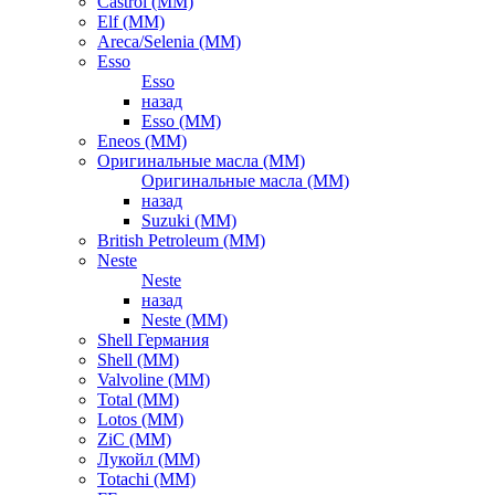
Castrol (ММ)
Elf (ММ)
Areca/Selenia (ММ)
Esso
Esso
назад
Esso (ММ)
Eneos (ММ)
Оригинальные масла (ММ)
Оригинальные масла (ММ)
назад
Suzuki (ММ)
British Petroleum (ММ)
Neste
Neste
назад
Neste (ММ)
Shell Германия
Shell (ММ)
Valvoline (ММ)
Total (ММ)
Lotos (ММ)
ZiC (ММ)
Лукойл (ММ)
Totachi (MM)