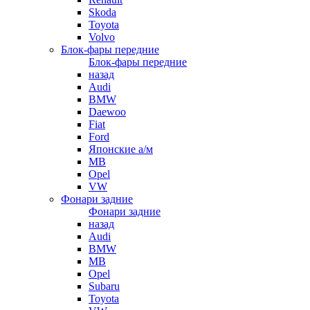
Skoda
Toyota
Volvo
Блок-фары передние
Блок-фары передние
назад
Audi
BMW
Daewoo
Fiat
Ford
Японские а/м
MB
Opel
VW
Фонари задние
Фонари задние
назад
Audi
BMW
MB
Opel
Subaru
Toyota