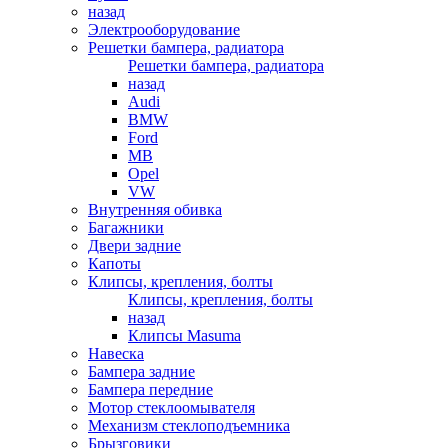
назад
Электрооборудование
Решетки бампера, радиатора
Решетки бампера, радиатора
назад
Audi
BMW
Ford
MB
Opel
VW
Внутренняя обивка
Багажники
Двери задние
Капоты
Клипсы, крепления, болты
Клипсы, крепления, болты
назад
Клипсы Masuma
Навеска
Бампера задние
Бампера передние
Мотор стеклоомывателя
Механизм стеклоподъемника
Брызговики