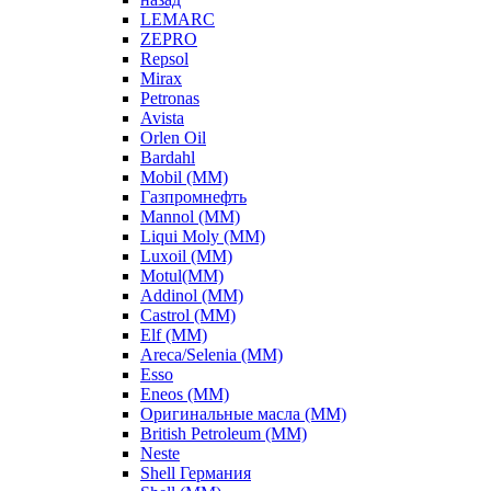
LEMARC
ZEPRO
Repsol
Mirax
Petronas
Avista
Orlen Oil
Bardahl
Mobil (ММ)
Газпромнефть
Mannol (ММ)
Liqui Moly (ММ)
Luxoil (ММ)
Motul(ММ)
Addinol (ММ)
Castrol (ММ)
Elf (ММ)
Areca/Selenia (ММ)
Esso
Eneos (ММ)
Оригинальные масла (ММ)
British Petroleum (ММ)
Neste
Shell Германия