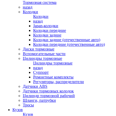
Тормозная система
назад
Колодки
Колодки
назад
Japan-колодки
Колодки передние
Колодки задние
Колодки задние (отечественные авто)
Колодки передние (отечественные авто)
Диски тормозные
Вспомогательные части
Цилиндры тормозные
Цилиндры тормозные
назад
Суппорт
Ремонтные комплекты
Регуляторы, распределители
Датчики ABS
Датчики тормозных колодок
Цилиндр тормозной рабочий
Шланги, патрубки
Тросы
Кузов
Кузов