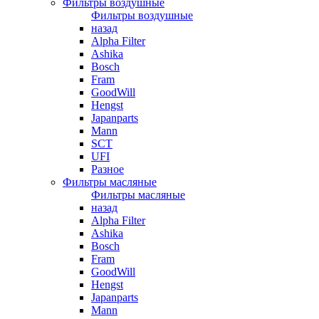
Фильтры воздушные
Фильтры воздушные
назад
Alpha Filter
Ashika
Bosch
Fram
GoodWill
Hengst
Japanparts
Mann
SCT
UFI
Разное
Фильтры масляные
Фильтры масляные
назад
Alpha Filter
Ashika
Bosch
Fram
GoodWill
Hengst
Japanparts
Mann