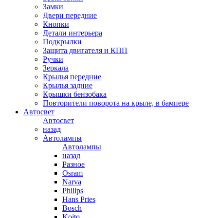
Замки
Двери передние
Кнопки
Детали интерьера
Подкрылки
Защита двигателя и КПП
Ручки
Зеркала
Крылья передние
Крылья задние
Крышки бензобака
Повторители поворота на крыле, в бампере
Автосвет
Автосвет
назад
Автолампы
Автолампы
назад
Разное
Osram
Narva
Philips
Hans Pries
Bosch
Koito