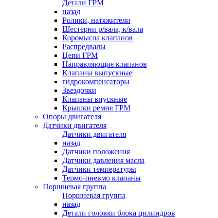
Детали ГРМ
назад
Ролики, натяжители
Шестерни р/вала, к/вала
Коромысла клапанов
Распредвалы
Цепи ГРМ
Направляющие клапанов
Клапаны выпускные
гидрокомпенсаторы
Звездочки
Клапаны впускные
Крышки ремня ГРМ
Опоры двигателя
Датчики двигателя
Датчики двигателя
назад
Датчики положения
Датчики давления масла
Датчики температуры
Термо-пневмо клапаны
Поршневая группа
Поршневая группа
назад
Детали головки блока цилиндров