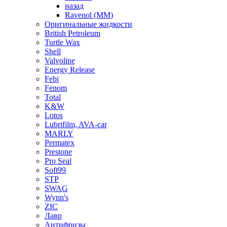
назад
Ravenol (ММ)
Оригинальные жидкости
British Petroleum
Turtle Wax
Shell
Valvoline
Energy Release
Febi
Fenom
Total
K&W
Lotos
Lubrifilm, AVA-car
MARLY
Permatex
Prestone
Pro Seal
Soft99
STP
SWAG
Wynn's
ZIC
Лавр
Антифризы