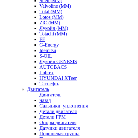
Shell (ММ)
Valvoline (ММ)
Total (ММ)
Lotos (ММ)
ZiC (ММ)
Лукойл (ММ)
Totachi (MM)
FF
G-Energy
Idemitsu
S-OIL
Лукойл GENESIS
AUTOBACS
Lubrex
HYUNDAI XTeer
Татнефть
Двигатель
Двигатель
назад
Сальники, уплотнения
Детали двигателя
Детали ГРМ
Опоры двигателя
Датчики двигателя
Поршневая группа