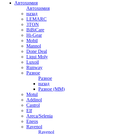
Автохимия
Автохимия
назад
LEMARC
3TON
BiBiCare
Hi-Gear
Mobil
Mannol
Done Deal
Liqui Moly
Luxoil
Runway
Разное
Разное
назад
Разное (ММ)
Motul
Addinol
Castrol
Elf
Areca/Selenia
Eneos
Ravenol
Ravenol