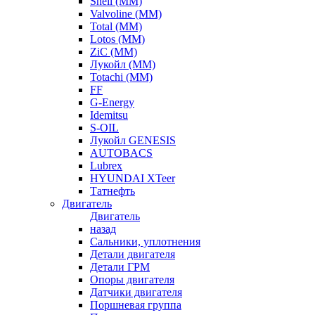
Shell (ММ)
Valvoline (ММ)
Total (ММ)
Lotos (ММ)
ZiC (ММ)
Лукойл (ММ)
Totachi (MM)
FF
G-Energy
Idemitsu
S-OIL
Лукойл GENESIS
AUTOBACS
Lubrex
HYUNDAI XTeer
Татнефть
Двигатель
Двигатель
назад
Сальники, уплотнения
Детали двигателя
Детали ГРМ
Опоры двигателя
Датчики двигателя
Поршневая группа