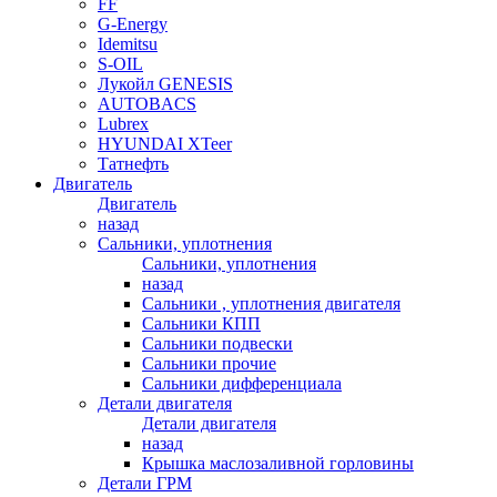
FF
G-Energy
Idemitsu
S-OIL
Лукойл GENESIS
AUTOBACS
Lubrex
HYUNDAI XTeer
Татнефть
Двигатель
Двигатель
назад
Сальники, уплотнения
Сальники, уплотнения
назад
Сальники , уплотнения двигателя
Сальники КПП
Сальники подвески
Сальники прочие
Сальники дифференциала
Детали двигателя
Детали двигателя
назад
Крышка маслозаливной горловины
Детали ГРМ