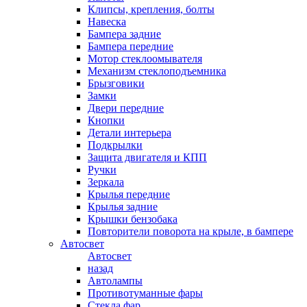
Клипсы, крепления, болты
Навеска
Бампера задние
Бампера передние
Мотор стеклоомывателя
Механизм стеклоподъемника
Брызговики
Замки
Двери передние
Кнопки
Детали интерьера
Подкрылки
Защита двигателя и КПП
Ручки
Зеркала
Крылья передние
Крылья задние
Крышки бензобака
Повторители поворота на крыле, в бампере
Автосвет
Автосвет
назад
Автолампы
Противотуманные фары
Стекла фар