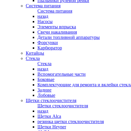
Пыльники рулевой рейки
Система питания
Система питания
назад
Насосы
Элементы впрыска
Свечи накаливания
Детали топливной аппаратуры
Форсунки
Карбюратор
Китайцы
Стекла
Стекла
назад
Вспомогательные части
Боковые
Комплектующие для ремонта и вклейки стекл
Задние
Лобовые
Щетки стеклоочистителя
Щетки стеклоочистителя
назад
Щетки Alca
резинка щетки стеклоочистителя
Щетки Heyner