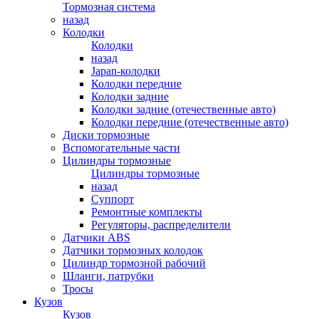
Тормозная система
назад
Колодки
Колодки
назад
Japan-колодки
Колодки передние
Колодки задние
Колодки задние (отечественные авто)
Колодки передние (отечественные авто)
Диски тормозные
Вспомогательные части
Цилиндры тормозные
Цилиндры тормозные
назад
Суппорт
Ремонтные комплекты
Регуляторы, распределители
Датчики ABS
Датчики тормозных колодок
Цилиндр тормозной рабочий
Шланги, патрубки
Тросы
Кузов
Кузов