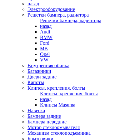
назад
Электрооборудование
Решетки бампера, радиатора
Решетки бампера, радиатора
назад
Audi
BMW
Ford
MB
Opel
VW
Внутренняя обивка
Багажники
Двери задние
Капоты
Клипсы, крепления, болты
Клипсы, крепления, болты
назад
Клипсы Masuma
Навеска
Бампера задние
Бампера передние
Мотор стеклоомывателя
Механизм стеклоподъемника
Брызговики