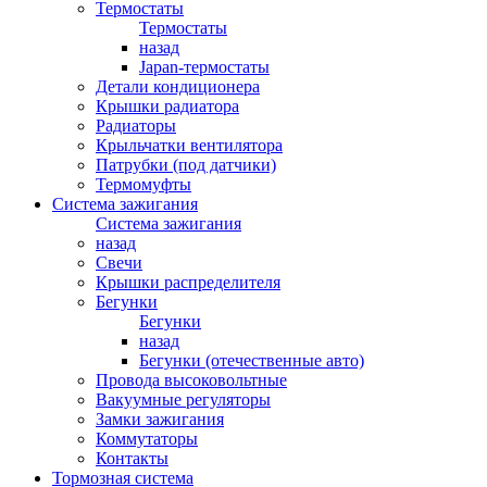
Термостаты
Термостаты
назад
Japan-термостаты
Детали кондиционера
Крышки радиатора
Радиаторы
Крыльчатки вентилятора
Патрубки (под датчики)
Термомуфты
Система зажигания
Система зажигания
назад
Свечи
Крышки распределителя
Бегунки
Бегунки
назад
Бегунки (отечественные авто)
Провода высоковольтные
Вакуумные регуляторы
Замки зажигания
Коммутаторы
Контакты
Тормозная система