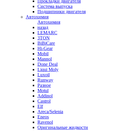
Прокладки двигателя
Система выпуска
Подшипники двигателя
Автохимия
Автохимия
назад
LEMARC
3TON
BiBiCare
Hi-Gear
Mobil
Mannol
Done Deal
Liqui Moly
Luxoil
Runway
Разное
Motul
Addinol
Castrol
Elf
Areca/Selenia
Eneos
Ravenol
Оригинальные жидкости