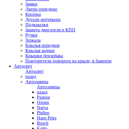
Замки
Двери передние
Кнопки
Детали интерьера
Подкрылки
Защита двигателя и КПП
Ручки
Зеркала
Крылья передние
Крылья задние
Крышки бензобака
Повторители поворота на крыле, в бампере
Автосвет
Автосвет
назад
Автолампы
Автолампы
назад
Разное
Osram
Narva
Philips
Hans Pries
Bosch
Koito