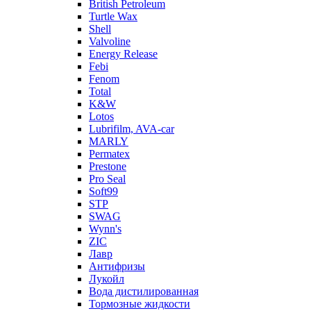
British Petroleum
Turtle Wax
Shell
Valvoline
Energy Release
Febi
Fenom
Total
K&W
Lotos
Lubrifilm, AVA-car
MARLY
Permatex
Prestone
Pro Seal
Soft99
STP
SWAG
Wynn's
ZIC
Лавр
Антифризы
Лукойл
Вода дистилированная
Тормозные жидкости