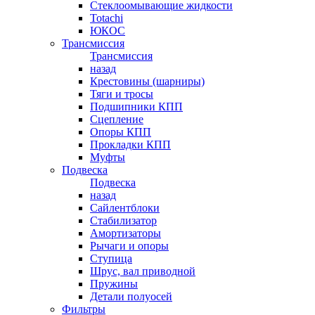
Стеклоомывающие жидкости
Totachi
ЮКОС
Трансмиссия
Трансмиссия
назад
Крестовины (шарниры)
Тяги и тросы
Подшипники КПП
Сцепление
Опоры КПП
Прокладки КПП
Муфты
Подвеска
Подвеска
назад
Сайлентблоки
Стабилизатор
Амортизаторы
Рычаги и опоры
Ступица
Шрус, вал приводной
Пружины
Детали полуосей
Фильтры