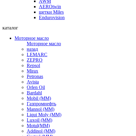
AWM
AEROtwin
щетки Miles
Endurovision
каталог
Моторное масло
Моторное масло
назад
LEMARC
ZEPRO
Repsol
Mirax
Petronas
Avista
Orlen Oil
Bardahl
Mobil (ММ)
Газпромнефть
Mannol (ММ)
Liqui Moly (ММ)
Luxoil (ММ)
Motul(ММ)
Addinol (ММ)