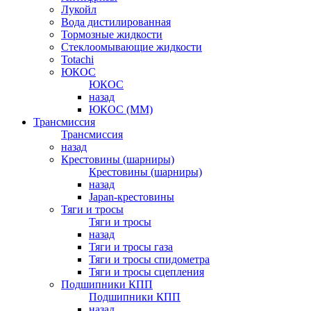
Лукойл
Вода дистилированная
Тормозные жидкости
Стеклоомывающие жидкости
Totachi
ЮКОС
ЮКОС
назад
ЮКОС (ММ)
Трансмиссия
Трансмиссия
назад
Крестовины (шарниры)
Крестовины (шарниры)
назад
Japan-крестовины
Тяги и тросы
Тяги и тросы
назад
Тяги и тросы газа
Тяги и тросы спидометра
Тяги и тросы сцепления
Подшипники КПП
Подшипники КПП
назад