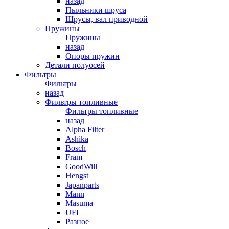
назад
Пыльники шруса
Шрусы, вал приводной
Пружины
Пружины
назад
Опоры пружин
Детали полуосей
Фильтры
Фильтры
назад
Фильтры топливные
Фильтры топливные
назад
Alpha Filter
Ashika
Bosch
Fram
GoodWill
Hengst
Japanparts
Mann
Masuma
UFI
Разное