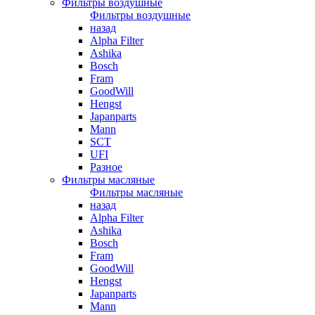
Фильтры воздушные
Фильтры воздушные
назад
Alpha Filter
Ashika
Bosch
Fram
GoodWill
Hengst
Japanparts
Mann
SCT
UFI
Разное
Фильтры масляные
Фильтры масляные
назад
Alpha Filter
Ashika
Bosch
Fram
GoodWill
Hengst
Japanparts
Mann