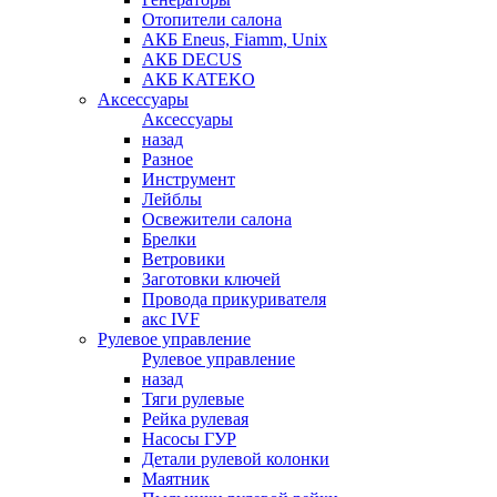
Отопители салона
АКБ Eneus, Fiamm, Unix
АКБ DECUS
АКБ KATEKO
Аксессуары
Аксессуары
назад
Разное
Инструмент
Лейблы
Освежители салона
Брелки
Ветровики
Заготовки ключей
Провода прикуривателя
акс IVF
Рулевое управление
Рулевое управление
назад
Тяги рулевые
Рейка рулевая
Насосы ГУР
Детали рулевой колонки
Маятник