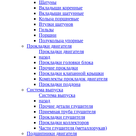
Шатуны
Вкладыши коренные
Вкладыши шатунные
Кольца поршневые
Втулки шатунов
Гильзы
Поршни
Полукольца упорные
Прокладки двигателя
Прокладки двигателя
назад
Прокладки головки блока
Прочие прокладки
Прокладки клапанной крышки
Комплекты прокладок двигателя
Прокладки поддона
Система выпуска
Система выпуска
назад
Прочие детали глушителя
Приемная труба глушителя
Прокладки глушителя
Прокладки коллекторов
Части глушителя (металлорукав)
Подшипники двигателя