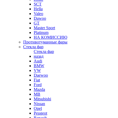
SCT
Hella
Valeo
Dawoo
GT
Master Sport
Platinum
НА КОМИССИЮ
Противотуманные фары
Стекла фар
Стекла фар
назад
Audi
BMW
VW
Daewoo
Fiat
Ford
Mazda
MB
Mitsubishi
Nissan
Opel
Peugeot
Renault