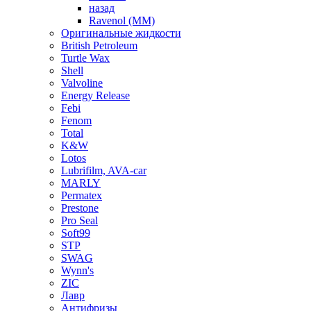
назад
Ravenol (ММ)
Оригинальные жидкости
British Petroleum
Turtle Wax
Shell
Valvoline
Energy Release
Febi
Fenom
Total
K&W
Lotos
Lubrifilm, AVA-car
MARLY
Permatex
Prestone
Pro Seal
Soft99
STP
SWAG
Wynn's
ZIC
Лавр
Антифризы