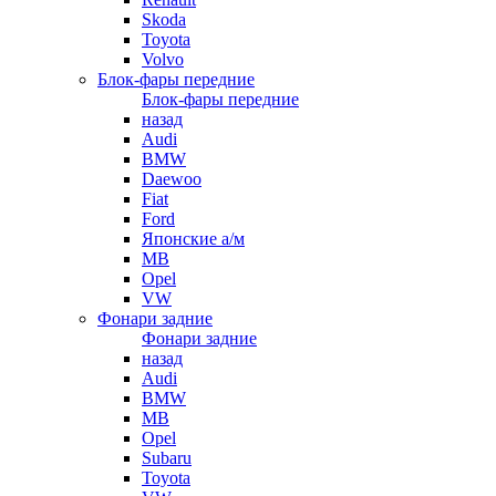
Skoda
Toyota
Volvo
Блок-фары передние
Блок-фары передние
назад
Audi
BMW
Daewoo
Fiat
Ford
Японские а/м
MB
Opel
VW
Фонари задние
Фонари задние
назад
Audi
BMW
MB
Opel
Subaru
Toyota