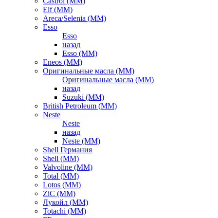
Castrol (ММ)
Elf (ММ)
Areca/Selenia (ММ)
Esso
Esso
назад
Esso (ММ)
Eneos (ММ)
Оригинальные масла (ММ)
Оригинальные масла (ММ)
назад
Suzuki (ММ)
British Petroleum (ММ)
Neste
Neste
назад
Neste (ММ)
Shell Германия
Shell (ММ)
Valvoline (ММ)
Total (ММ)
Lotos (ММ)
ZiC (ММ)
Лукойл (ММ)
Totachi (MM)