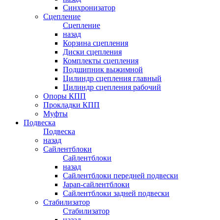
Синхронизатор
Сцепление
Сцепление
назад
Корзина сцепления
Диски сцепления
Комплекты сцепления
Подшипник выжимной
Цилиндр сцепления главный
Цилиндр сцепления рабочий
Опоры КПП
Прокладки КПП
Муфты
Подвеска
Подвеска
назад
Сайлентблоки
Сайлентблоки
назад
Сайлентблоки передней подвески
Japan-сайлентблоки
Сайлентблоки задней подвески
Стабилизатор
Стабилизатор
назад