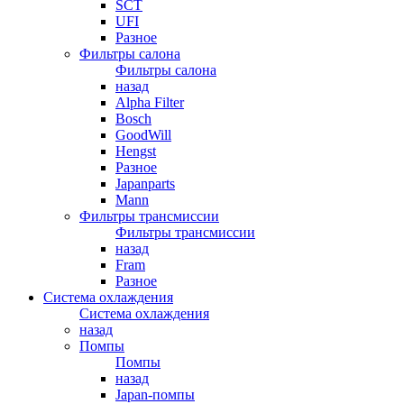
SCT
UFI
Разное
Фильтры салона
Фильтры салона
назад
Alpha Filter
Bosch
GoodWill
Hengst
Разное
Japanparts
Mann
Фильтры трансмиссии
Фильтры трансмиссии
назад
Fram
Разное
Система охлаждения
Система охлаждения
назад
Помпы
Помпы
назад
Japan-помпы