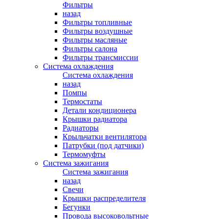
Фильтры
назад
Фильтры топливные
Фильтры воздушные
Фильтры масляные
Фильтры салона
Фильтры трансмиссии
Система охлаждения
Система охлаждения
назад
Помпы
Термостаты
Детали кондиционера
Крышки радиатора
Радиаторы
Крыльчатки вентилятора
Патрубки (под датчики)
Термомуфты
Система зажигания
Система зажигания
назад
Свечи
Крышки распределителя
Бегунки
Провода высоковольтные