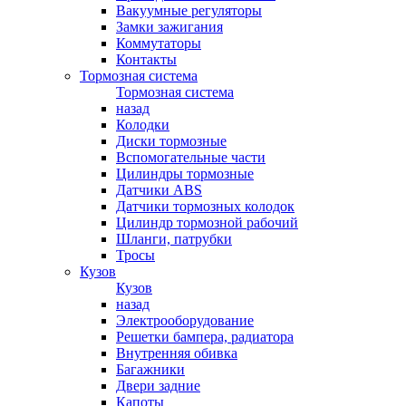
Вакуумные регуляторы
Замки зажигания
Коммутаторы
Контакты
Тормозная система
Тормозная система
назад
Колодки
Диски тормозные
Вспомогательные части
Цилиндры тормозные
Датчики ABS
Датчики тормозных колодок
Цилиндр тормозной рабочий
Шланги, патрубки
Тросы
Кузов
Кузов
назад
Электрооборудование
Решетки бампера, радиатора
Внутренняя обивка
Багажники
Двери задние
Капоты