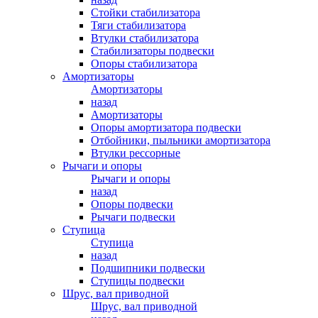
Стойки стабилизатора
Тяги стабилизатора
Втулки стабилизатора
Стабилизаторы подвески
Опоры стабилизатора
Амортизаторы
Амортизаторы
назад
Амортизаторы
Опоры амортизатора подвески
Отбойники, пыльники амортизатора
Втулки рессорные
Рычаги и опоры
Рычаги и опоры
назад
Опоры подвески
Рычаги подвески
Ступица
Ступица
назад
Подшипники подвески
Ступицы подвески
Шрус, вал приводной
Шрус, вал приводной