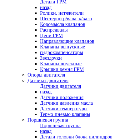
Детали ГРМ
назад
Ролики, натяжители
Шестерни р/вала, к/вала
Коромысла клапанов
Распредвалы
Цепи ГРМ
Направляющие клапанов
Клапаны выпускные
гидрокомпенсаторы
Звездочки
Клапаны впускные
Крышки ремня ГРМ
Опоры двигателя
Датчики двигателя
Датчики двигателя
назад
Датчики положения
Датчики давления масла
Датчики температуры
Термо-пневмо клапаны
Поршневая группа
Поршневая группа
назад
Детали головки блока цилиндров