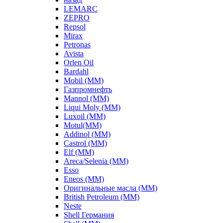
LEMARC
ZEPRO
Repsol
Mirax
Petronas
Avista
Orlen Oil
Bardahl
Mobil (ММ)
Газпромнефть
Mannol (ММ)
Liqui Moly (ММ)
Luxoil (ММ)
Motul(ММ)
Addinol (ММ)
Castrol (ММ)
Elf (ММ)
Areca/Selenia (ММ)
Esso
Eneos (ММ)
Оригинальные масла (ММ)
British Petroleum (ММ)
Neste
Shell Германия