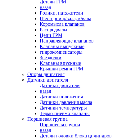
Детали ГРМ
назад
Ролики, натяжители
Шестерни р/вала, к/вала
Коромысла клапанов
Распредвалы
Цепи ГРМ
Направляющие клапанов
Клапаны выпускные
гидрокомпенсаторы
Звездочки
Клапаны впускные
Крышки ремня ГРМ
Опоры двигателя
Датчики двигателя
Датчики двигателя
назад
Датчики положения
Датчики давления масла
Датчики температуры
Термо-пневмо клапаны
Поршневая группа
Поршневая группа
назад
Детали головки блока цилиндров