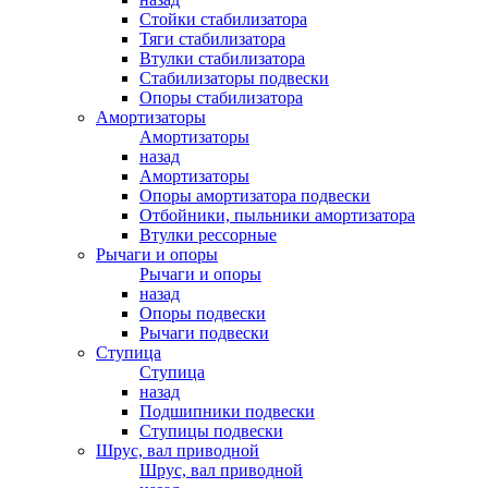
Стойки стабилизатора
Тяги стабилизатора
Втулки стабилизатора
Стабилизаторы подвески
Опоры стабилизатора
Амортизаторы
Амортизаторы
назад
Амортизаторы
Опоры амортизатора подвески
Отбойники, пыльники амортизатора
Втулки рессорные
Рычаги и опоры
Рычаги и опоры
назад
Опоры подвески
Рычаги подвески
Ступица
Ступица
назад
Подшипники подвески
Ступицы подвески
Шрус, вал приводной
Шрус, вал приводной