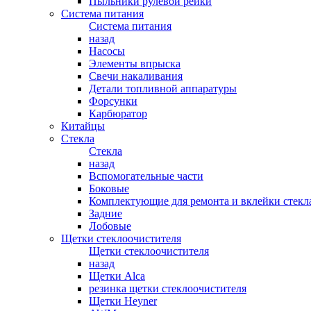
Пыльники рулевой рейки
Система питания
Система питания
назад
Насосы
Элементы впрыска
Свечи накаливания
Детали топливной аппаратуры
Форсунки
Карбюратор
Китайцы
Стекла
Стекла
назад
Вспомогательные части
Боковые
Комплектующие для ремонта и вклейки стекл
Задние
Лобовые
Щетки стеклоочистителя
Щетки стеклоочистителя
назад
Щетки Alca
резинка щетки стеклоочистителя
Щетки Heyner