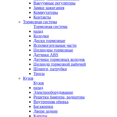
Вакуумные регуляторы
Замки зажигания
Коммутаторы
Контакты
Тормозная система
Тормозная система
назад
Колодки
Диски тормозные
Вспомогательные части
Цилиндры тормозные
Датчики ABS
Датчики тормозных колодок
Цилиндр тормозной рабочий
Шланги, патрубки
Тросы
Кузов
Кузов
назад
Электрооборудование
Решетки бампера, радиатора
Внутренняя обивка
Багажники
Двери задние
Капоты