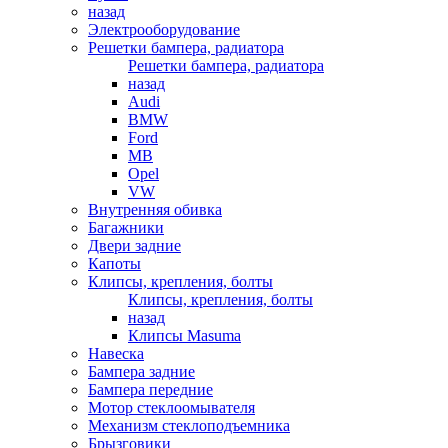
назад
Электрооборудование
Решетки бампера, радиатора
Решетки бампера, радиатора
назад
Audi
BMW
Ford
MB
Opel
VW
Внутренняя обивка
Багажники
Двери задние
Капоты
Клипсы, крепления, болты
Клипсы, крепления, болты
назад
Клипсы Masuma
Навеска
Бампера задние
Бампера передние
Мотор стеклоомывателя
Механизм стеклоподъемника
Брызговики