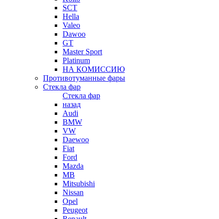
SCT
Hella
Valeo
Dawoo
GT
Master Sport
Platinum
НА КОМИССИЮ
Противотуманные фары
Стекла фар
Стекла фар
назад
Audi
BMW
VW
Daewoo
Fiat
Ford
Mazda
MB
Mitsubishi
Nissan
Opel
Peugeot
Renault