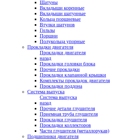
Шатуны
Вкладыши коренные
Вкладыши шатунные
Кольца поршневые
Втулки шатунов
Гильзы
Поршни
Полукольца упорные
Прокладки двигателя
Прокладки двигателя
назад
Прокладки головки блока
Прочие прокладки
Прокладки клапанной крышки
Комплекты прокладок двигателя
Прокладки поддона
Система выпуска
Система выпуска
назад
Прочие детали глушителя
Приемная труба глушителя
Прокладки глушителя
Прокладки коллекторов
Части глушителя (металлорукав)
Подшипники двигателя