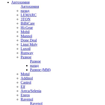
Автохимия
Автохимия
назад
LEMARC
3TON
BiBiCare
Hi-Gear
Mobil
Mannol
Done Deal
Liqui Moly
Luxoil
Runway
Разное
Разное
назад
Разное (ММ)
Motul
Addinol
Castrol
Elf
Areca/Selenia
Eneos
Ravenol
Ravenol