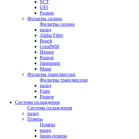
SCT
UFI
Разное
Фильтры салона
Фильтры салона
назад
Alpha Filter
Bosch
GoodWill
Hengst
Разное
Japanparts
Mann
Фильтры трансмиссии
Фильтры трансмиссии
назад
Fram
Разное
Система охлаждения
Система охлаждения
назад
Помпы
Помпы
назад
Japan-помпы