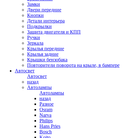
Замки
Двери передние
Кнопки
Детали интерьера
Подкрылки
Защита двигателя и КПП
Ручки
Зеркала
Крылья передние
Крылья задние
Крышки бензобака
Повторители поворота на крыле, в бампере
Автосвет
Автосвет
назад
Автолампы
Автолампы
назад
Разное
Osram
Narva
Philips
Hans Pries
Bosch
Koito