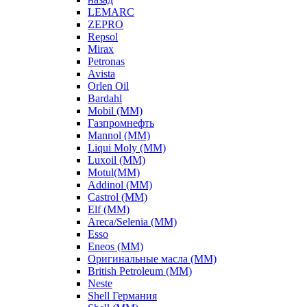
LEMARC
ZEPRO
Repsol
Mirax
Petronas
Avista
Orlen Oil
Bardahl
Mobil (ММ)
Газпромнефть
Mannol (ММ)
Liqui Moly (ММ)
Luxoil (ММ)
Motul(ММ)
Addinol (ММ)
Castrol (ММ)
Elf (ММ)
Areca/Selenia (ММ)
Esso
Eneos (ММ)
Оригинальные масла (ММ)
British Petroleum (ММ)
Neste
Shell Германия