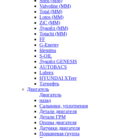
Shell (ММ)
Valvoline (ММ)
Total (ММ)
Lotos (ММ)
ZiC (ММ)
Лукойл (ММ)
Totachi (MM)
FF
G-Energy
Idemitsu
S-OIL
Лукойл GENESIS
AUTOBACS
Lubrex
HYUNDAI XTeer
Татнефть
Двигатель
Двигатель
назад
Сальники, уплотнения
Детали двигателя
Детали ГРМ
Опоры двигателя
Датчики двигателя
Поршневая группа