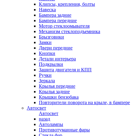
Клипсы, крепления, болты
Навеска
Бампера задние
Бампера передние
Мотор стеклоомывателя
Механизм стеклоподъемника
Брызговики
Замки
Двери передние
Кнопки
Детали интерьера
Подкрылки
Защита двигателя и КПП
Ручки
Зеркала
Крылья передние
Крылья задние
Крышки бензобака
Повторители поворота на крыле, в бампере
Автосвет
Автосвет
назад
Автолампы
Противотуманные фары
Стекла фар