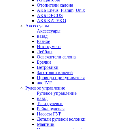
Отопители салона
АКБ Eneus, Fiamm, Unix
АКБ DECUS
АКБ KATEKO
Аксессуары
Аксессуары
назад
Разное
Инструмент
Лейблы
Освежители салона
Брелки
Ветровики
Заготовки ключей
Провода прикуривателя
акс IVF
Рулевое управление
Рулевое управление
назад
Тяги рулевые
Рейка рулевая
Насосы ГУР
Детали рулевой колонки
Маятник