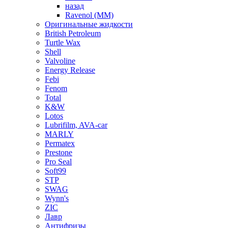
назад
Ravenol (ММ)
Оригинальные жидкости
British Petroleum
Turtle Wax
Shell
Valvoline
Energy Release
Febi
Fenom
Total
K&W
Lotos
Lubrifilm, AVA-car
MARLY
Permatex
Prestone
Pro Seal
Soft99
STP
SWAG
Wynn's
ZIC
Лавр
Антифризы