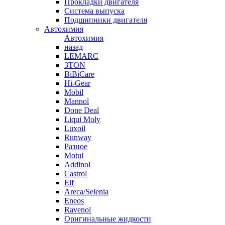
Прокладки двигателя
Система выпуска
Подшипники двигателя
Автохимия
Автохимия
назад
LEMARC
3TON
BiBiCare
Hi-Gear
Mobil
Mannol
Done Deal
Liqui Moly
Luxoil
Runway
Разное
Motul
Addinol
Castrol
Elf
Areca/Selenia
Eneos
Ravenol
Оригинальные жидкости