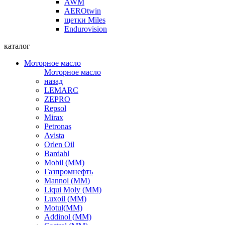
AWM
AEROtwin
щетки Miles
Endurovision
каталог
Моторное масло
Моторное масло
назад
LEMARC
ZEPRO
Repsol
Mirax
Petronas
Avista
Orlen Oil
Bardahl
Mobil (ММ)
Газпромнефть
Mannol (ММ)
Liqui Moly (ММ)
Luxoil (ММ)
Motul(ММ)
Addinol (ММ)