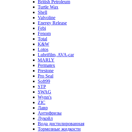
British Petroleum
Turtle Wax
Shell
Valvoline
Energy Release
Febi
Fenom
Total
K&W
Lotos
Lubrifilm, AVA-car
MARLY
Permatex
Prestone
Pro Seal
Soft99
STP
SWAG
Wynn's
ZIC
Лавр
Антифризы
Лукойл
Вода дистилированная
Тормозные жидкости