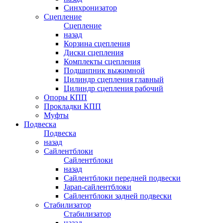
Синхронизатор
Сцепление
Сцепление
назад
Корзина сцепления
Диски сцепления
Комплекты сцепления
Подшипник выжимной
Цилиндр сцепления главный
Цилиндр сцепления рабочий
Опоры КПП
Прокладки КПП
Муфты
Подвеска
Подвеска
назад
Сайлентблоки
Сайлентблоки
назад
Сайлентблоки передней подвески
Japan-сайлентблоки
Сайлентблоки задней подвески
Стабилизатор
Стабилизатор
назад