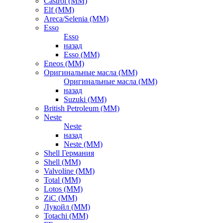
Castrol (ММ)
Elf (ММ)
Areca/Selenia (ММ)
Esso
Esso
назад
Esso (ММ)
Eneos (ММ)
Оригинальные масла (ММ)
Оригинальные масла (ММ)
назад
Suzuki (ММ)
British Petroleum (ММ)
Neste
Neste
назад
Neste (ММ)
Shell Германия
Shell (ММ)
Valvoline (ММ)
Total (ММ)
Lotos (ММ)
ZiC (ММ)
Лукойл (ММ)
Totachi (MM)