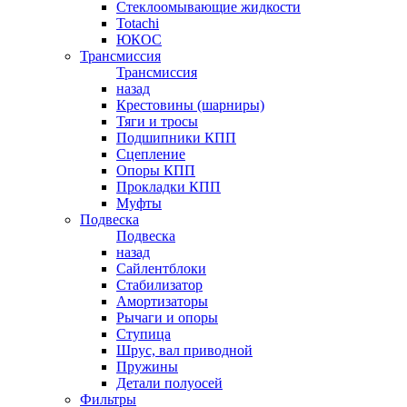
Стеклоомывающие жидкости
Totachi
ЮКОС
Трансмиссия
Трансмиссия
назад
Крестовины (шарниры)
Тяги и тросы
Подшипники КПП
Сцепление
Опоры КПП
Прокладки КПП
Муфты
Подвеска
Подвеска
назад
Сайлентблоки
Стабилизатор
Амортизаторы
Рычаги и опоры
Ступица
Шрус, вал приводной
Пружины
Детали полуосей
Фильтры