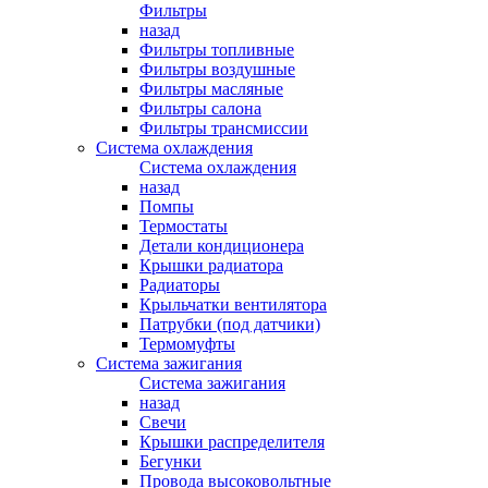
Фильтры
назад
Фильтры топливные
Фильтры воздушные
Фильтры масляные
Фильтры салона
Фильтры трансмиссии
Система охлаждения
Система охлаждения
назад
Помпы
Термостаты
Детали кондиционера
Крышки радиатора
Радиаторы
Крыльчатки вентилятора
Патрубки (под датчики)
Термомуфты
Система зажигания
Система зажигания
назад
Свечи
Крышки распределителя
Бегунки
Провода высоковольтные