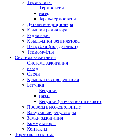
Термостаты
Термостаты
назад
Japan-термостаты
Детали кондиционера
Крышки радиатора
Радиаторы
Крыльчатки вентилятора
Патрубки (под датчики)
Термомуфты
Система зажигания
Система зажигания
назад
Свечи
Крышки распределителя
Бегунки
Бегунки
назад
Бегунки (отечественные авто)
Провода высоковольтные
Вакуумные регуляторы
Замки зажигания
Коммутаторы
Контакты
Тормозная система