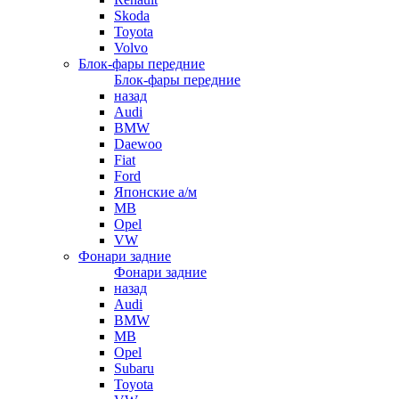
Skoda
Toyota
Volvo
Блок-фары передние
Блок-фары передние
назад
Audi
BMW
Daewoo
Fiat
Ford
Японские а/м
MB
Opel
VW
Фонари задние
Фонари задние
назад
Audi
BMW
MB
Opel
Subaru
Toyota