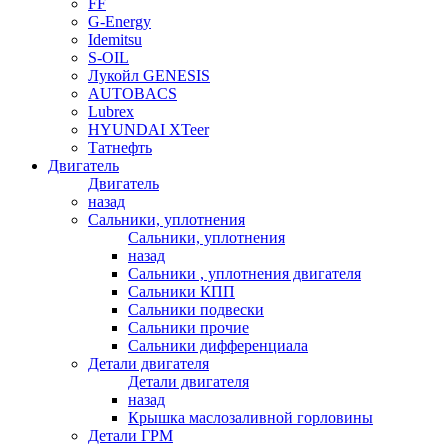
FF
G-Energy
Idemitsu
S-OIL
Лукойл GENESIS
AUTOBACS
Lubrex
HYUNDAI XTeer
Татнефть
Двигатель
Двигатель
назад
Сальники, уплотнения
Сальники, уплотнения
назад
Сальники , уплотнения двигателя
Сальники КПП
Сальники подвески
Сальники прочие
Сальники дифференциала
Детали двигателя
Детали двигателя
назад
Крышка маслозаливной горловины
Детали ГРМ