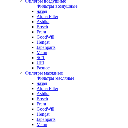
Фильтры воздушные
Фильтры воздушные
назад
Alpha Filter
Ashika
Bosch
Fram
GoodWill
Hengst
Japanparts
Mann
SCT
UFI
Разное
Фильтры масляные
Фильтры масляные
назад
Alpha Filter
Ashika
Bosch
Fram
GoodWill
Hengst
Japanparts
Mann