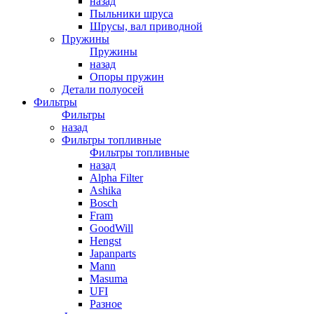
назад
Пыльники шруса
Шрусы, вал приводной
Пружины
Пружины
назад
Опоры пружин
Детали полуосей
Фильтры
Фильтры
назад
Фильтры топливные
Фильтры топливные
назад
Alpha Filter
Ashika
Bosch
Fram
GoodWill
Hengst
Japanparts
Mann
Masuma
UFI
Разное