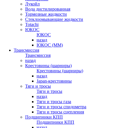
Лукойл
Вода дистилированная
Тормозные жидкости
Стеклоомывающие жидкости
Totachi
ЮКОС
ЮКОС
назад
ЮКОС (ММ)
Трансмиссия
Трансмиссия
назад
Крестовины (шарниры)
Крестовины (шарниры)
назад
Japan-крестовины
Тяги и тросы
Тяги и тросы
назад
Тяги и тросы газа
Тяги и тросы спидометра
Тяги и тросы сцепления
Подшипники КПП
Подшипники КПП
назад