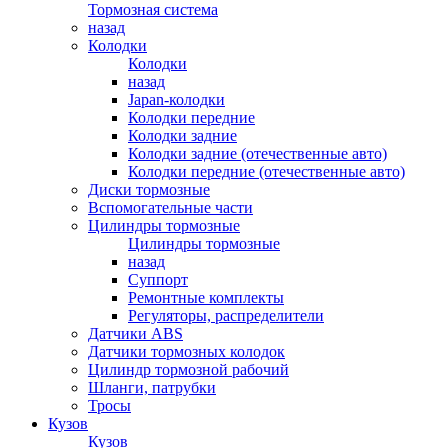
Тормозная система
назад
Колодки
Колодки
назад
Japan-колодки
Колодки передние
Колодки задние
Колодки задние (отечественные авто)
Колодки передние (отечественные авто)
Диски тормозные
Вспомогательные части
Цилиндры тормозные
Цилиндры тормозные
назад
Суппорт
Ремонтные комплекты
Регуляторы, распределители
Датчики ABS
Датчики тормозных колодок
Цилиндр тормозной рабочий
Шланги, патрубки
Тросы
Кузов
Кузов