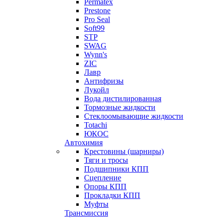
Permatex
Prestone
Pro Seal
Soft99
STP
SWAG
Wynn's
ZIC
Лавр
Антифризы
Лукойл
Вода дистилированная
Тормозные жидкости
Стеклоомывающие жидкости
Totachi
ЮКОС
Автохимия
Крестовины (шарниры)
Тяги и тросы
Подшипники КПП
Сцепление
Опоры КПП
Прокладки КПП
Муфты
Трансмиссия