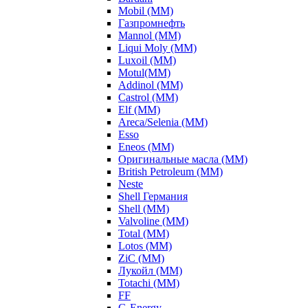
Mobil (ММ)
Газпромнефть
Mannol (ММ)
Liqui Moly (ММ)
Luxoil (ММ)
Motul(ММ)
Addinol (ММ)
Castrol (ММ)
Elf (ММ)
Areca/Selenia (ММ)
Esso
Eneos (ММ)
Оригинальные масла (ММ)
British Petroleum (ММ)
Neste
Shell Германия
Shell (ММ)
Valvoline (ММ)
Total (ММ)
Lotos (ММ)
ZiC (ММ)
Лукойл (ММ)
Totachi (MM)
FF
G-Energy