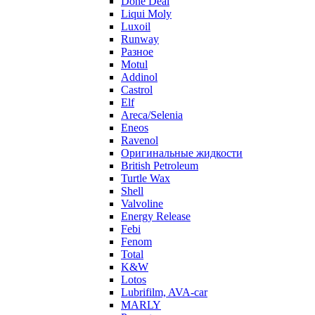
Done Deal
Liqui Moly
Luxoil
Runway
Разное
Motul
Addinol
Castrol
Elf
Areca/Selenia
Eneos
Ravenol
Оригинальные жидкости
British Petroleum
Turtle Wax
Shell
Valvoline
Energy Release
Febi
Fenom
Total
K&W
Lotos
Lubrifilm, AVA-car
MARLY