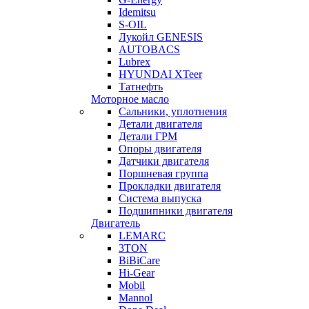
Idemitsu
S-OIL
Лукойл GENESIS
AUTOBACS
Lubrex
HYUNDAI XTeer
Татнефть
Моторное масло
Сальники, уплотнения
Детали двигателя
Детали ГРМ
Опоры двигателя
Датчики двигателя
Поршневая группа
Прокладки двигателя
Система выпуска
Подшипники двигателя
Двигатель
LEMARC
3TON
BiBiCare
Hi-Gear
Mobil
Mannol