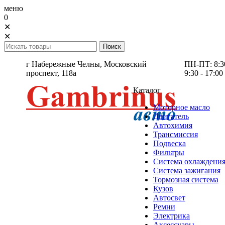
меню
0
✕
✕
г Набережные Челны,
Московский
ПН-ПТ: 8:30 
проспект, 118а
9:30 - 17:00
Каталог
Моторное масло
Двигатель
Автохимия
Трансмиссия
Подвеска
Фильтры
Система охлаждени
Система зажигания
Тормозная система
Кузов
Автосвет
Ремни
Электрика
Аксессуары