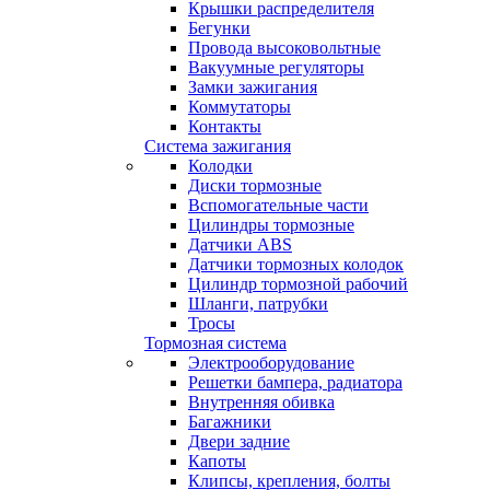
Крышки распределителя
Бегунки
Провода высоковольтные
Вакуумные регуляторы
Замки зажигания
Коммутаторы
Контакты
Система зажигания
Колодки
Диски тормозные
Вспомогательные части
Цилиндры тормозные
Датчики ABS
Датчики тормозных колодок
Цилиндр тормозной рабочий
Шланги, патрубки
Тросы
Тормозная система
Электрооборудование
Решетки бампера, радиатора
Внутренняя обивка
Багажники
Двери задние
Капоты
Клипсы, крепления, болты