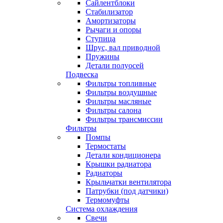
Сайлентблоки
Стабилизатор
Амортизаторы
Рычаги и опоры
Ступица
Шрус, вал приводной
Пружины
Детали полуосей
Подвеска
Фильтры топливные
Фильтры воздушные
Фильтры масляные
Фильтры салона
Фильтры трансмиссии
Фильтры
Помпы
Термостаты
Детали кондиционера
Крышки радиатора
Радиаторы
Крыльчатки вентилятора
Патрубки (под датчики)
Термомуфты
Система охлаждения
Свечи