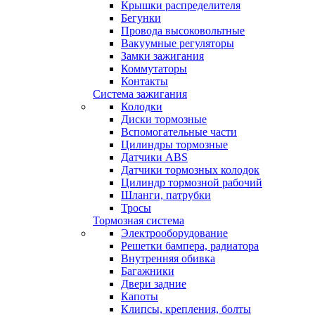
Крышки распределителя
Бегунки
Провода высоковольтные
Вакуумные регуляторы
Замки зажигания
Коммутаторы
Контакты
Система зажигания
Колодки
Диски тормозные
Вспомогательные части
Цилиндры тормозные
Датчики ABS
Датчики тормозных колодок
Цилиндр тормозной рабочий
Шланги, патрубки
Тросы
Тормозная система
Электрооборудование
Решетки бампера, радиатора
Внутренняя обивка
Багажники
Двери задние
Капоты
Клипсы, крепления, болты