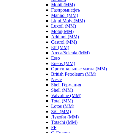
Mobil (ММ)
Газпромнефть
Mannol (ММ)
Liqui Moly (ММ)
Luxoil (ММ)
Motul(ММ)
Addinol (ММ)
Castrol (ММ)
Elf (ММ)
Areca/Selenia (ММ)
Esso
Eneos (ММ)
Оригинальные масла (ММ)
British Petroleum (ММ)
Neste
Shell Германия
Shell (ММ)
Valvoline (ММ)
Total (ММ)
Lotos (ММ)
ZiC (ММ)
Лукойл (ММ)
Totachi (MM)
FF
G-Energy