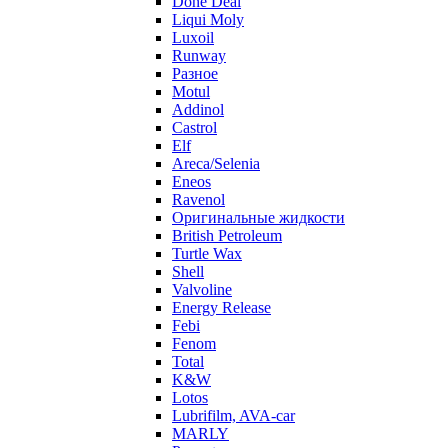
Done Deal
Liqui Moly
Luxoil
Runway
Разное
Motul
Addinol
Castrol
Elf
Areca/Selenia
Eneos
Ravenol
Оригинальные жидкости
British Petroleum
Turtle Wax
Shell
Valvoline
Energy Release
Febi
Fenom
Total
K&W
Lotos
Lubrifilm, AVA-car
MARLY