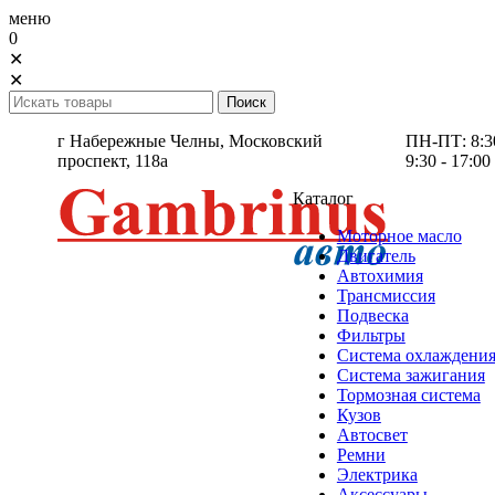
меню
0
✕
✕
г Набережные Челны,
Московский
ПН-ПТ: 8:30 
проспект, 118а
9:30 - 17:00
Каталог
Моторное масло
Двигатель
Автохимия
Трансмиссия
Подвеска
Фильтры
Система охлаждени
Система зажигания
Тормозная система
Кузов
Автосвет
Ремни
Электрика
Аксессуары