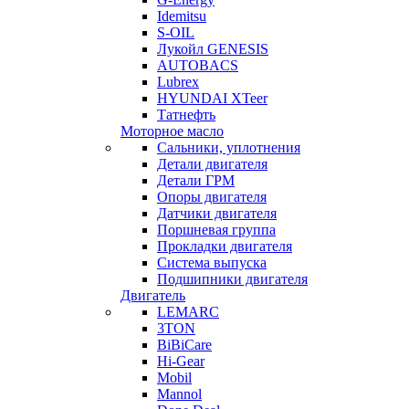
Idemitsu
S-OIL
Лукойл GENESIS
AUTOBACS
Lubrex
HYUNDAI XTeer
Татнефть
Моторное масло
Сальники, уплотнения
Детали двигателя
Детали ГРМ
Опоры двигателя
Датчики двигателя
Поршневая группа
Прокладки двигателя
Система выпуска
Подшипники двигателя
Двигатель
LEMARC
3TON
BiBiCare
Hi-Gear
Mobil
Mannol