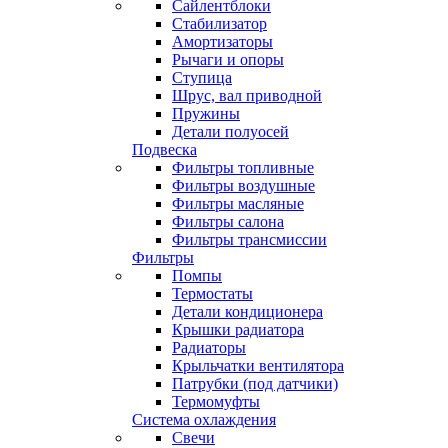
Сайлентблоки
Стабилизатор
Амортизаторы
Рычаги и опоры
Ступица
Шрус, вал приводной
Пружины
Детали полуосей
Подвеска
Фильтры топливные
Фильтры воздушные
Фильтры масляные
Фильтры салона
Фильтры трансмиссии
Фильтры
Помпы
Термостаты
Детали кондиционера
Крышки радиатора
Радиаторы
Крыльчатки вентилятора
Патрубки (под датчики)
Термомуфты
Система охлаждения
Свечи