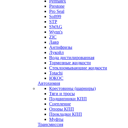
Permatex
Prestone
Pro Seal
Soft99
STP
SWAG
Wynn's
ZIC
Лавр
Антифризы
Лукойл
Вода дистилированная
Тормозные жидкости
Стеклоомывающие жидкости
Totachi
ЮКОС
Автохимия
Крестовины (шарниры)
Тяги и тросы
Подшипники КПП
Сцепление
Опоры КПП
Прокладки КПП
Муфты
Трансмиссия