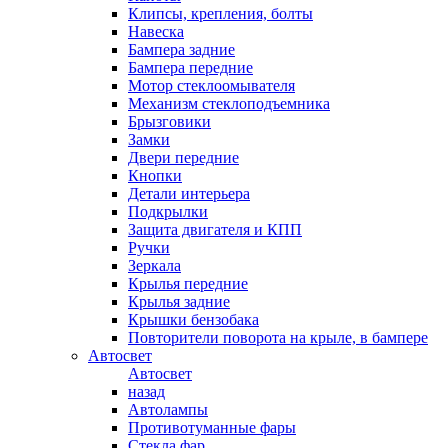
Клипсы, крепления, болты
Навеска
Бампера задние
Бампера передние
Мотор стеклоомывателя
Механизм стеклоподъемника
Брызговики
Замки
Двери передние
Кнопки
Детали интерьера
Подкрылки
Защита двигателя и КПП
Ручки
Зеркала
Крылья передние
Крылья задние
Крышки бензобака
Повторители поворота на крыле, в бампере
Автосвет
Автосвет
назад
Автолампы
Противотуманные фары
Стекла фар