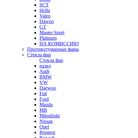
SCT
Hella
Valeo
Dawoo
GT
Master Sport
Platinum
НА КОМИССИЮ
Противотуманные фары
Стекла фар
Стекла фар
назад
Audi
BMW
VW
Daewoo
Fiat
Ford
Mazda
MB
Mitsubishi
Nissan
Opel
Peugeot
Renault