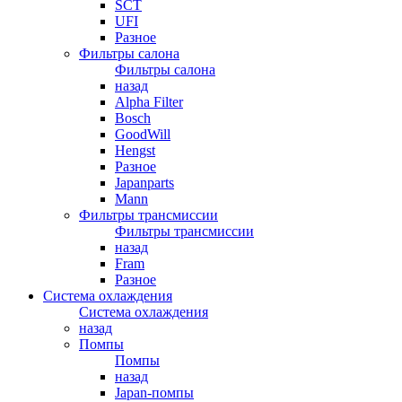
SCT
UFI
Разное
Фильтры салона
Фильтры салона
назад
Alpha Filter
Bosch
GoodWill
Hengst
Разное
Japanparts
Mann
Фильтры трансмиссии
Фильтры трансмиссии
назад
Fram
Разное
Система охлаждения
Система охлаждения
назад
Помпы
Помпы
назад
Japan-помпы