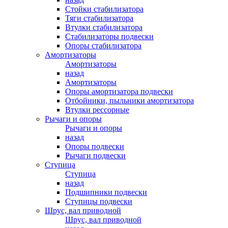
Стойки стабилизатора
Тяги стабилизатора
Втулки стабилизатора
Стабилизаторы подвески
Опоры стабилизатора
Амортизаторы
Амортизаторы
назад
Амортизаторы
Опоры амортизатора подвески
Отбойники, пыльники амортизатора
Втулки рессорные
Рычаги и опоры
Рычаги и опоры
назад
Опоры подвески
Рычаги подвески
Ступица
Ступица
назад
Подшипники подвески
Ступицы подвески
Шрус, вал приводной
Шрус, вал приводной