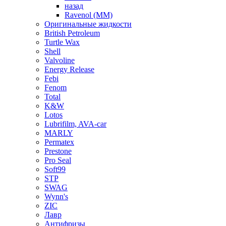
назад
Ravenol (ММ)
Оригинальные жидкости
British Petroleum
Turtle Wax
Shell
Valvoline
Energy Release
Febi
Fenom
Total
K&W
Lotos
Lubrifilm, AVA-car
MARLY
Permatex
Prestone
Pro Seal
Soft99
STP
SWAG
Wynn's
ZIC
Лавр
Антифризы