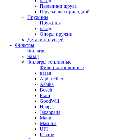
назад
Пыльники шруса
Шрусы, вал приводной
Пружины
Пружины
назад
Опоры пружин
Детали полуосей
Фильтры
Фильтры
назад
Фильтры топливные
Фильтры топливные
назад
Alpha Filter
Ashika
Bosch
Fram
GoodWill
Hengst
Japanparts
Mann
Masuma
UFI
Разное