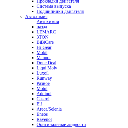
Прокладки двигателя
Система выпуска
Подшипники двигателя
Автохимия
Автохимия
назад
LEMARC
3TON
BiBiCare
Hi-Gear
Mobil
Mannol
Done Deal
Liqui Moly
Luxoil
Runway
Разное
Motul
Addinol
Castrol
Elf
Areca/Selenia
Eneos
Ravenol
Оригинальные жидкости