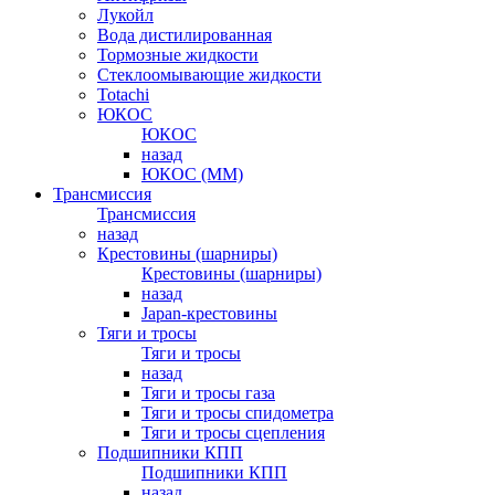
Лукойл
Вода дистилированная
Тормозные жидкости
Стеклоомывающие жидкости
Totachi
ЮКОС
ЮКОС
назад
ЮКОС (ММ)
Трансмиссия
Трансмиссия
назад
Крестовины (шарниры)
Крестовины (шарниры)
назад
Japan-крестовины
Тяги и тросы
Тяги и тросы
назад
Тяги и тросы газа
Тяги и тросы спидометра
Тяги и тросы сцепления
Подшипники КПП
Подшипники КПП
назад