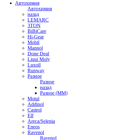
Автохимия
Автохимия
назад
LEMARC
3TON
BiBiCare
Hi-Gear
Mobil
Mannol
Done Deal
Liqui Moly
Luxoil
Runway
Разное
Разное
назад
Разное (ММ)
Motul
Addinol
Castrol
Elf
Areca/Selenia
Eneos
Ravenol
Ravenol