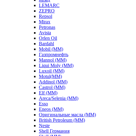
LEMARC
ZEPRO
Repsol
Mirax
Petronas
Avista
Orlen Oil
Bardahl
Mobil (ММ)
Газпромнефть
Mannol (ММ)
Liqui Moly (ММ)
Luxoil (ММ)
Motul(ММ)
Addinol (ММ)
Castrol (ММ)
Elf (ММ)
Areca/Selenia (ММ)
Esso
Eneos (ММ)
Оригинальные масла (ММ)
British Petroleum (ММ)
Neste
Shell Германия