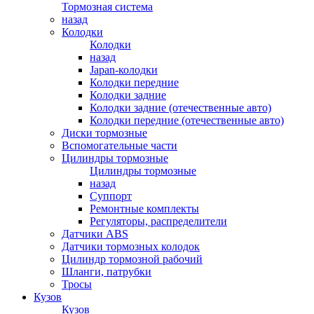
Тормозная система
назад
Колодки
Колодки
назад
Japan-колодки
Колодки передние
Колодки задние
Колодки задние (отечественные авто)
Колодки передние (отечественные авто)
Диски тормозные
Вспомогательные части
Цилиндры тормозные
Цилиндры тормозные
назад
Суппорт
Ремонтные комплекты
Регуляторы, распределители
Датчики ABS
Датчики тормозных колодок
Цилиндр тормозной рабочий
Шланги, патрубки
Тросы
Кузов
Кузов