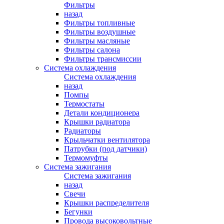
Фильтры
назад
Фильтры топливные
Фильтры воздушные
Фильтры масляные
Фильтры салона
Фильтры трансмиссии
Система охлаждения
Система охлаждения
назад
Помпы
Термостаты
Детали кондиционера
Крышки радиатора
Радиаторы
Крыльчатки вентилятора
Патрубки (под датчики)
Термомуфты
Система зажигания
Система зажигания
назад
Свечи
Крышки распределителя
Бегунки
Провода высоковольтные