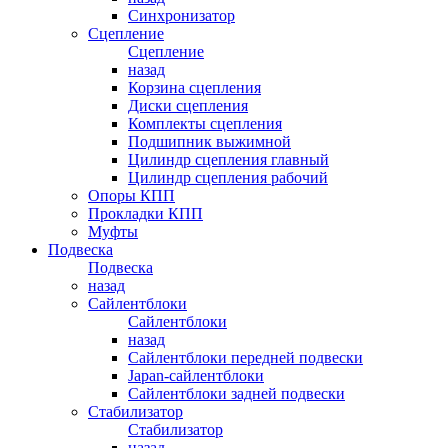
Синхронизатор
Сцепление
Сцепление
назад
Корзина сцепления
Диски сцепления
Комплекты сцепления
Подшипник выжимной
Цилиндр сцепления главный
Цилиндр сцепления рабочий
Опоры КПП
Прокладки КПП
Муфты
Подвеска
Подвеска
назад
Сайлентблоки
Сайлентблоки
назад
Сайлентблоки передней подвески
Japan-сайлентблоки
Сайлентблоки задней подвески
Стабилизатор
Стабилизатор
назад