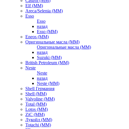
Castrol (ММ)
Elf (ММ)
Areca/Selenia (ММ)
Esso
Esso
назад
Esso (ММ)
Eneos (ММ)
Оригинальные масла (ММ)
Оригинальные масла (ММ)
назад
Suzuki (ММ)
British Petroleum (ММ)
Neste
Neste
назад
Neste (ММ)
Shell Германия
Shell (ММ)
Valvoline (ММ)
Total (ММ)
Lotos (ММ)
ZiC (ММ)
Лукойл (ММ)
Totachi (MM)