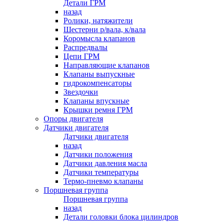
Детали ГРМ
назад
Ролики, натяжители
Шестерни р/вала, к/вала
Коромысла клапанов
Распредвалы
Цепи ГРМ
Направляющие клапанов
Клапаны выпускные
гидрокомпенсаторы
Звездочки
Клапаны впускные
Крышки ремня ГРМ
Опоры двигателя
Датчики двигателя
Датчики двигателя
назад
Датчики положения
Датчики давления масла
Датчики температуры
Термо-пневмо клапаны
Поршневая группа
Поршневая группа
назад
Детали головки блока цилиндров