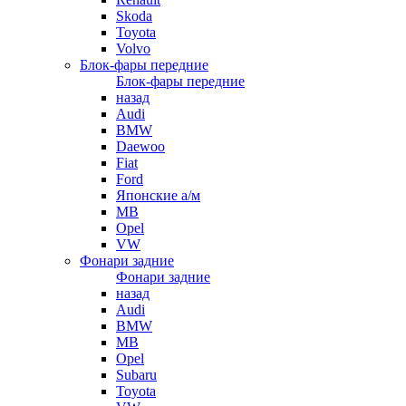
Skoda
Toyota
Volvo
Блок-фары передние
Блок-фары передние
назад
Audi
BMW
Daewoo
Fiat
Ford
Японские а/м
MB
Opel
VW
Фонари задние
Фонари задние
назад
Audi
BMW
MB
Opel
Subaru
Toyota