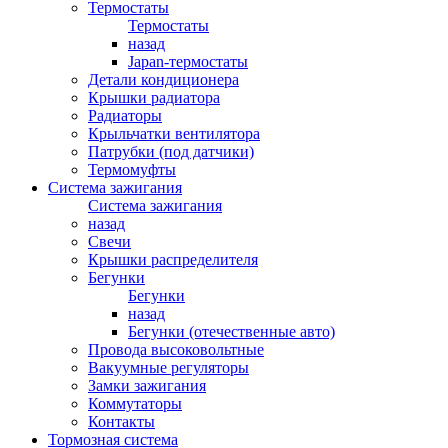
Термостаты
Термостаты
назад
Japan-термостаты
Детали кондиционера
Крышки радиатора
Радиаторы
Крыльчатки вентилятора
Патрубки (под датчики)
Термомуфты
Система зажигания
Система зажигания
назад
Свечи
Крышки распределителя
Бегунки
Бегунки
назад
Бегунки (отечественные авто)
Провода высоковольтные
Вакуумные регуляторы
Замки зажигания
Коммутаторы
Контакты
Тормозная система