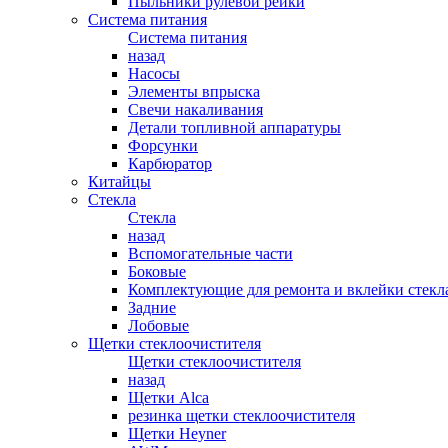
Пыльники рулевой рейки
Система питания
Система питания
назад
Насосы
Элементы впрыска
Свечи накаливания
Детали топливной аппаратуры
Форсунки
Карбюратор
Китайцы
Стекла
Стекла
назад
Вспомогательные части
Боковые
Комплектующие для ремонта и вклейки стекл
Задние
Лобовые
Щетки стеклоочистителя
Щетки стеклоочистителя
назад
Щетки Alca
резинка щетки стеклоочистителя
Щетки Heyner