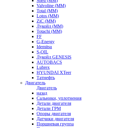
Shell (ММ)
Valvoline (ММ)
Total (ММ)
Lotos (ММ)
ZiC (ММ)
Лукойл (ММ)
Totachi (MM)
FF
G-Energy
Idemitsu
S-OIL
Лукойл GENESIS
AUTOBACS
Lubrex
HYUNDAI XTeer
Татнефть
Двигатель
Двигатель
назад
Сальники, уплотнения
Детали двигателя
Детали ГРМ
Опоры двигателя
Датчики двигателя
Поршневая группа