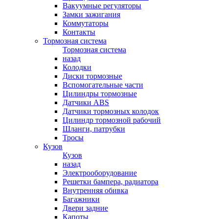
Вакуумные регуляторы
Замки зажигания
Коммутаторы
Контакты
Тормозная система
Тормозная система
назад
Колодки
Диски тормозные
Вспомогательные части
Цилиндры тормозные
Датчики ABS
Датчики тормозных колодок
Цилиндр тормозной рабочий
Шланги, патрубки
Тросы
Кузов
Кузов
назад
Электрооборудование
Решетки бампера, радиатора
Внутренняя обивка
Багажники
Двери задние
Капоты