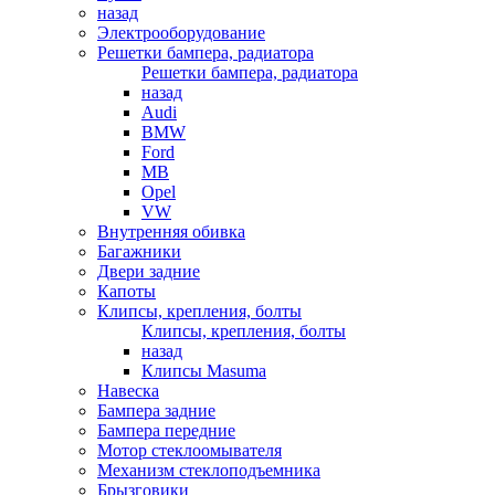
назад
Электрооборудование
Решетки бампера, радиатора
Решетки бампера, радиатора
назад
Audi
BMW
Ford
MB
Opel
VW
Внутренняя обивка
Багажники
Двери задние
Капоты
Клипсы, крепления, болты
Клипсы, крепления, болты
назад
Клипсы Masuma
Навеска
Бампера задние
Бампера передние
Мотор стеклоомывателя
Механизм стеклоподъемника
Брызговики