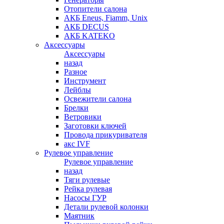
Отопители салона
АКБ Eneus, Fiamm, Unix
АКБ DECUS
АКБ KATEKO
Аксессуары
Аксессуары
назад
Разное
Инструмент
Лейблы
Освежители салона
Брелки
Ветровики
Заготовки ключей
Провода прикуривателя
акс IVF
Рулевое управление
Рулевое управление
назад
Тяги рулевые
Рейка рулевая
Насосы ГУР
Детали рулевой колонки
Маятник