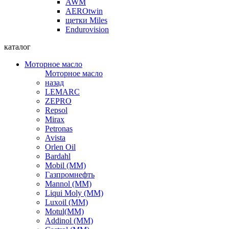
AWM
AEROtwin
щетки Miles
Endurovision
каталог
Моторное масло
Моторное масло
назад
LEMARC
ZEPRO
Repsol
Mirax
Petronas
Avista
Orlen Oil
Bardahl
Mobil (ММ)
Газпромнефть
Mannol (ММ)
Liqui Moly (ММ)
Luxoil (ММ)
Motul(ММ)
Addinol (ММ)