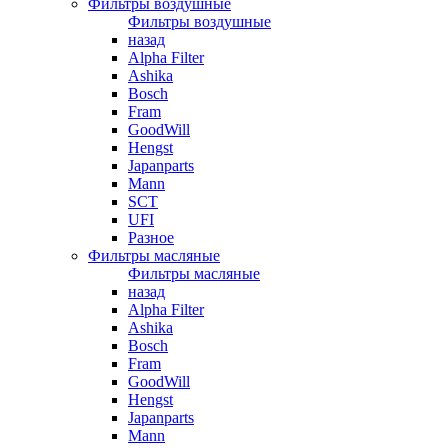
Фильтры воздушные
Фильтры воздушные
назад
Alpha Filter
Ashika
Bosch
Fram
GoodWill
Hengst
Japanparts
Mann
SCT
UFI
Разное
Фильтры масляные
Фильтры масляные
назад
Alpha Filter
Ashika
Bosch
Fram
GoodWill
Hengst
Japanparts
Mann