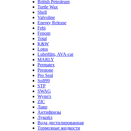
British Petroleum
Turtle Wax
Shell
Valvoline
Energy Release
Febi
Fenom
Total
K&W
Lotos
Lubrifilm, AVA-car
MARLY
Permatex
Prestone
Pro Seal
Soft99
STP
SWAG
Wynn's
ZIC
Лавр
Антифризы
Лукойл
Вода дистилированная
Тормозные жидкости