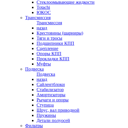
Стеклоомывающие жидкости
Totachi
ЮКОС
Трансмиссия
Трансмиссия
назад
Крестовины (шарниры)
Тяги и тросы
Подшипники КПП
Сцепление
Опоры КПП
Прокладки КПП
Муфты
Подвеска
Подвеска
назад
Сайлентблоки
Стабилизатор
Амортизаторы
Рычаги и опоры
Ступица
Шрус, вал приводной
Пружины
Детали полуосей
Фильтры