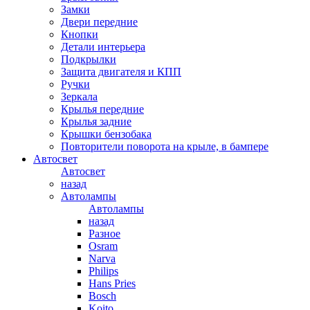
Замки
Двери передние
Кнопки
Детали интерьера
Подкрылки
Защита двигателя и КПП
Ручки
Зеркала
Крылья передние
Крылья задние
Крышки бензобака
Повторители поворота на крыле, в бампере
Автосвет
Автосвет
назад
Автолампы
Автолампы
назад
Разное
Osram
Narva
Philips
Hans Pries
Bosch
Koito