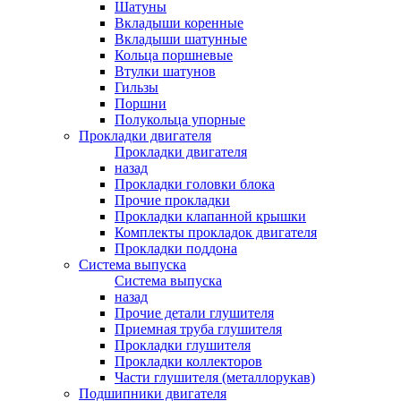
Шатуны
Вкладыши коренные
Вкладыши шатунные
Кольца поршневые
Втулки шатунов
Гильзы
Поршни
Полукольца упорные
Прокладки двигателя
Прокладки двигателя
назад
Прокладки головки блока
Прочие прокладки
Прокладки клапанной крышки
Комплекты прокладок двигателя
Прокладки поддона
Система выпуска
Система выпуска
назад
Прочие детали глушителя
Приемная труба глушителя
Прокладки глушителя
Прокладки коллекторов
Части глушителя (металлорукав)
Подшипники двигателя