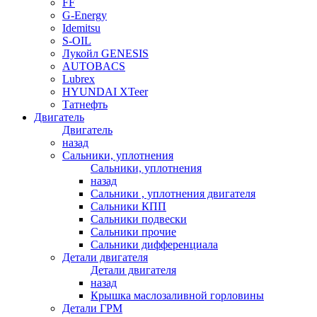
FF
G-Energy
Idemitsu
S-OIL
Лукойл GENESIS
AUTOBACS
Lubrex
HYUNDAI XTeer
Татнефть
Двигатель
Двигатель
назад
Сальники, уплотнения
Сальники, уплотнения
назад
Сальники , уплотнения двигателя
Сальники КПП
Сальники подвески
Сальники прочие
Сальники дифференциала
Детали двигателя
Детали двигателя
назад
Крышка маслозаливной горловины
Детали ГРМ