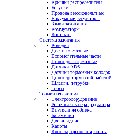
Крышки распределителя
Бегунки
Провода высоковольтные
Вакуумные регуляторы
Замки зажигания
Коммутаторы
Контакты
Система зажигания
Колодки
Диски тормозные
Вспомогательные части
Цилиндры тормозные
Датчики ABS
Датчики тормозных колодок
Цилиндр тормозной рабочий
Шланги, патрубки
Тросы
Тормозная система
Электрооборудование
Решетки бампера, радиатора
Внутренняя обивка
Багажники
Двери задние
Капоты
Клипсы, крепления, болты