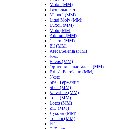
Mobil (ММ)
Газпромнефть
Mannol (ММ)
Liqui Moly (ММ)
Luxoil (ММ)
Motul(ММ)
Addinol (ММ)
Castrol (ММ)
Elf (ММ)
Areca/Selenia (ММ)
Esso
Eneos (ММ)
Оригинальные масла (ММ)
British Petroleum (ММ)
Neste
Shell Германия
Shell (ММ)
Valvoline (ММ)
Total (ММ)
Lotos (ММ)
ZiC (ММ)
Лукойл (ММ)
Totachi (MM)
FF
G-Energy