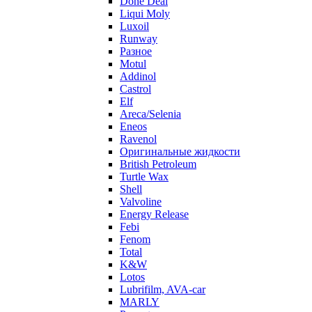
Done Deal
Liqui Moly
Luxoil
Runway
Разное
Motul
Addinol
Castrol
Elf
Areca/Selenia
Eneos
Ravenol
Оригинальные жидкости
British Petroleum
Turtle Wax
Shell
Valvoline
Energy Release
Febi
Fenom
Total
K&W
Lotos
Lubrifilm, AVA-car
MARLY