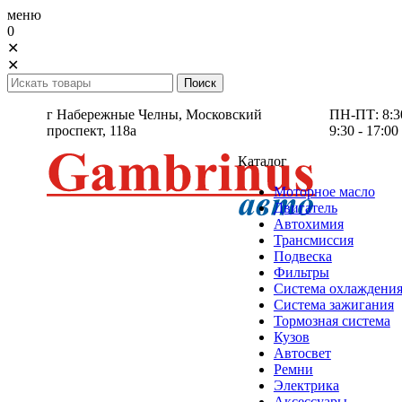
меню
0
✕
✕
г Набережные Челны,
Московский
ПН-ПТ: 8:30 
проспект, 118а
9:30 - 17:00
Каталог
Моторное масло
Двигатель
Автохимия
Трансмиссия
Подвеска
Фильтры
Система охлаждени
Система зажигания
Тормозная система
Кузов
Автосвет
Ремни
Электрика
Аксессуары