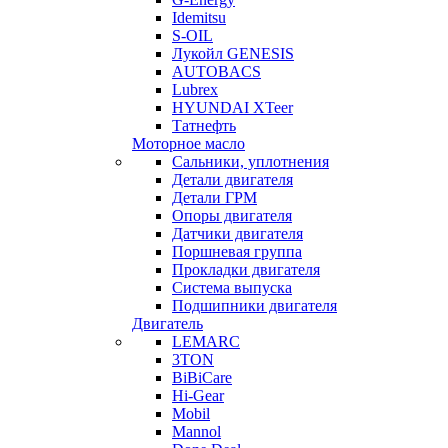
Idemitsu
S-OIL
Лукойл GENESIS
AUTOBACS
Lubrex
HYUNDAI XTeer
Татнефть
Моторное масло
Сальники, уплотнения
Детали двигателя
Детали ГРМ
Опоры двигателя
Датчики двигателя
Поршневая группа
Прокладки двигателя
Система выпуска
Подшипники двигателя
Двигатель
LEMARC
3TON
BiBiCare
Hi-Gear
Mobil
Mannol