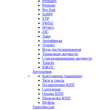
Permatex
Prestone
Pro Seal
Soft99
STP
SWAG
Wynn's
ZIC
Лавр
Антифризы
Лукойл
Вода дистилированная
Тормозные жидкости
Стеклоомывающие жидкости
Totachi
ЮКОС
Автохимия
Крестовины (шарниры)
Тяги и тросы
Подшипники КПП
Сцепление
Опоры КПП
Прокладки КПП
Муфты
Трансмиссия