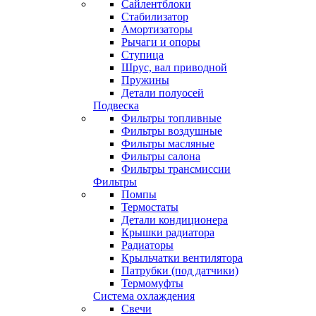
Сайлентблоки
Стабилизатор
Амортизаторы
Рычаги и опоры
Ступица
Шрус, вал приводной
Пружины
Детали полуосей
Подвеска
Фильтры топливные
Фильтры воздушные
Фильтры масляные
Фильтры салона
Фильтры трансмиссии
Фильтры
Помпы
Термостаты
Детали кондиционера
Крышки радиатора
Радиаторы
Крыльчатки вентилятора
Патрубки (под датчики)
Термомуфты
Система охлаждения
Свечи