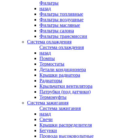
Фильтры
назад
Фильтры топливные
Фильтры воздушные
Фильтры масляные
Фильтры салона
Фильтры трансмиссии
Система охлаждения
Система охлаждения
назад
Помпы
Термостаты
Детали кондиционера
Крышки радиатора
Радиаторы
Крыльчатки вентилятора
Патрубки (под датчики)
Термомуфты
Система зажигания
Система зажигания
назад
Свечи
Крышки распределителя
Бегунки
Провода высоковольтные