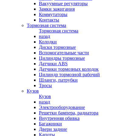
Вакуумные регуляторы
Замки зажигания
Коммутаторы
Контакты
Тормозная система
Тормозная система
назад
Колодки
Диски тормозные
Вспомогательные части
Цилиндры тормозные
Датчики ABS
Датчики тормозных колодок
Цилиндр тормозной рабочий
Шланги, патрубки
Тросы
Кузов
Кузов
назад
Электрооборудование
Решетки бампера, радиатора
Внутренняя обивка
Багажники
Двери задние
Капоты