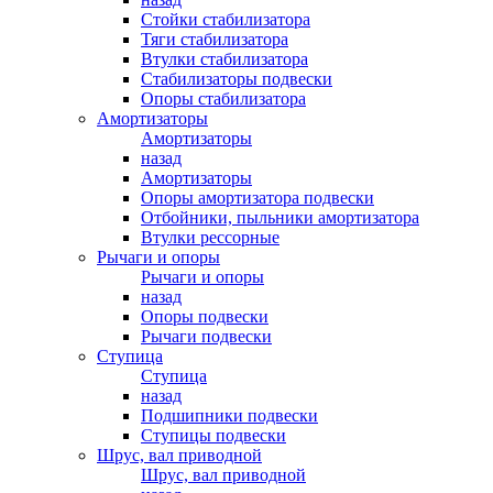
Стойки стабилизатора
Тяги стабилизатора
Втулки стабилизатора
Стабилизаторы подвески
Опоры стабилизатора
Амортизаторы
Амортизаторы
назад
Амортизаторы
Опоры амортизатора подвески
Отбойники, пыльники амортизатора
Втулки рессорные
Рычаги и опоры
Рычаги и опоры
назад
Опоры подвески
Рычаги подвески
Ступица
Ступица
назад
Подшипники подвески
Ступицы подвески
Шрус, вал приводной
Шрус, вал приводной