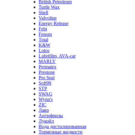
British Petroleum
Turtle Wax
Shell
Valvoline
Energy Release
Febi
Fenom
Total
K&W
Lotos
Lubrifilm, AVA-car
MARLY
Permatex
Prestone
Pro Seal
Soft99
STP
SWAG
Wynn's
ZIC
Лавр
Антифризы
Лукойл
Вода дистилированная
Тормозные жидкости