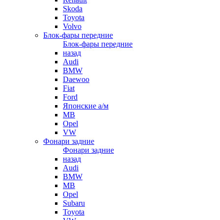
Skoda
Toyota
Volvo
Блок-фары передние
Блок-фары передние
назад
Audi
BMW
Daewoo
Fiat
Ford
Японские а/м
MB
Opel
VW
Фонари задние
Фонари задние
назад
Audi
BMW
MB
Opel
Subaru
Toyota