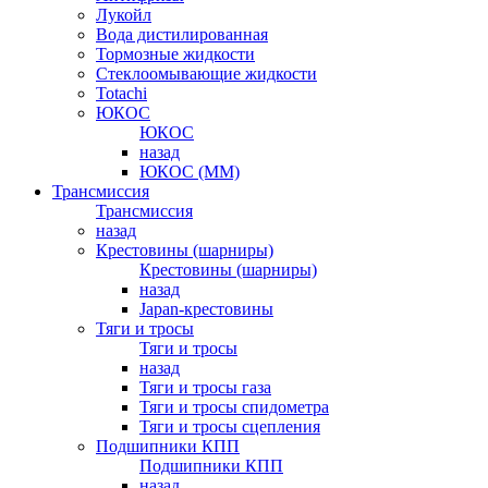
Лукойл
Вода дистилированная
Тормозные жидкости
Стеклоомывающие жидкости
Totachi
ЮКОС
ЮКОС
назад
ЮКОС (ММ)
Трансмиссия
Трансмиссия
назад
Крестовины (шарниры)
Крестовины (шарниры)
назад
Japan-крестовины
Тяги и тросы
Тяги и тросы
назад
Тяги и тросы газа
Тяги и тросы спидометра
Тяги и тросы сцепления
Подшипники КПП
Подшипники КПП
назад