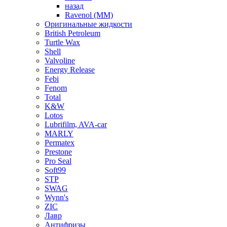
назад
Ravenol (ММ)
Оригинальные жидкости
British Petroleum
Turtle Wax
Shell
Valvoline
Energy Release
Febi
Fenom
Total
K&W
Lotos
Lubrifilm, AVA-car
MARLY
Permatex
Prestone
Pro Seal
Soft99
STP
SWAG
Wynn's
ZIC
Лавр
Антифризы