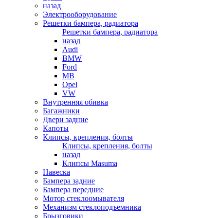
назад
Электрооборудование
Решетки бампера, радиатора
Решетки бампера, радиатора
назад
Audi
BMW
Ford
MB
Opel
VW
Внутренняя обивка
Багажники
Двери задние
Капоты
Клипсы, крепления, болты
Клипсы, крепления, болты
назад
Клипсы Masuma
Навеска
Бампера задние
Бампера передние
Мотор стеклоомывателя
Механизм стеклоподъемника
Брызговики