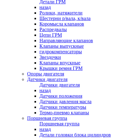
Детали ГРМ
назад
Ролики, натяжители
Шестерни р/вала, к/вала
Коромысла клапанов
Распредвалы
Цепи ГРМ
Направляющие клапанов
Клапаны выпускные
гидрокомпенсаторы
Звездочки
Клапаны впускные
Крышки ремня ГРМ
Опоры двигателя
Датчики двигателя
Датчики двигателя
назад
Датчики положения
Датчики давления масла
Датчики температуры
Термо-пневмо клапаны
Поршневая группа
Поршневая группа
назад
Детали головки блока цилиндров