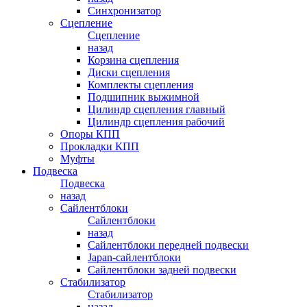
Синхронизатор
Сцепление
Сцепление
назад
Корзина сцепления
Диски сцепления
Комплекты сцепления
Подшипник выжимной
Цилиндр сцепления главный
Цилиндр сцепления рабочий
Опоры КПП
Прокладки КПП
Муфты
Подвеска
Подвеска
назад
Сайлентблоки
Сайлентблоки
назад
Сайлентблоки передней подвески
Japan-сайлентблоки
Сайлентблоки задней подвески
Стабилизатор
Стабилизатор
назад