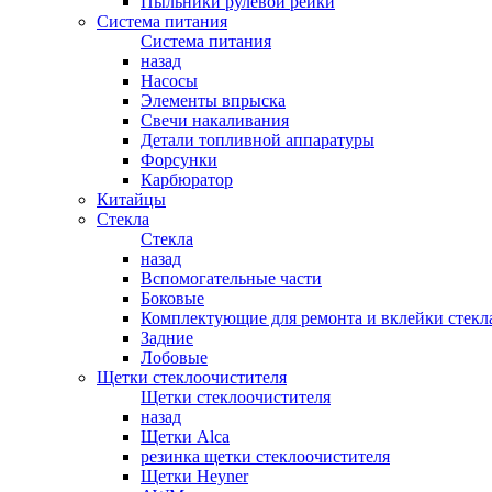
Пыльники рулевой рейки
Система питания
Система питания
назад
Насосы
Элементы впрыска
Свечи накаливания
Детали топливной аппаратуры
Форсунки
Карбюратор
Китайцы
Стекла
Стекла
назад
Вспомогательные части
Боковые
Комплектующие для ремонта и вклейки стекл
Задние
Лобовые
Щетки стеклоочистителя
Щетки стеклоочистителя
назад
Щетки Alca
резинка щетки стеклоочистителя
Щетки Heyner