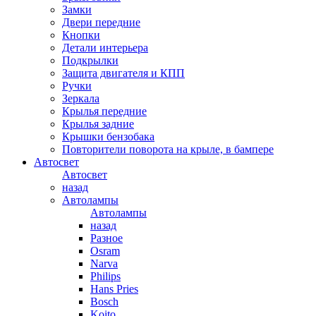
Замки
Двери передние
Кнопки
Детали интерьера
Подкрылки
Защита двигателя и КПП
Ручки
Зеркала
Крылья передние
Крылья задние
Крышки бензобака
Повторители поворота на крыле, в бампере
Автосвет
Автосвет
назад
Автолампы
Автолампы
назад
Разное
Osram
Narva
Philips
Hans Pries
Bosch
Koito