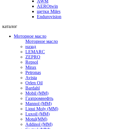
AWM
AEROtwin
щетки Miles
Endurovision
каталог
Моторное масло
Моторное масло
назад
LEMARC
ZEPRO
Repsol
Mirax
Petronas
Avista
Orlen Oil
Bardahl
Mobil (ММ)
Газпромнефть
Mannol (ММ)
Liqui Moly (ММ)
Luxoil (ММ)
Motul(ММ)
Addinol (ММ)