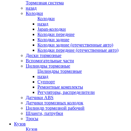
Тормозная система
назад
Колодки
Колодки
назад
Japan-колодки
Колодки передние
Колодки задние
Колодки задние (отечественные авто)
Колодки передние (отечественные авто)
Диски тормозные
Вспомогательные части
Цилиндры тормозные
Цилиндры тормозные
назад
Суппорт
Ремонтные комплекты
Регуляторы, распределители
Датчики ABS
Датчики тормозных колодок
Цилиндр тормозной рабочий
Шланги, патрубки
Тросы
Кузов
Кузов