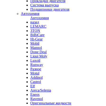
Прокладки двигателя
Система выпуска
Подшипники двигателя
Автохимия
Автохимия
назад
LEMARC
3TON
BiBiCare
Hi-Gear
Mobil
Mannol
Done Deal
Liqui Moly
Luxoil
Runway
Разное
Motul
Addinol
Castrol
Elf
Areca/Selenia
Eneos
Ravenol
Оригинальные жидкости