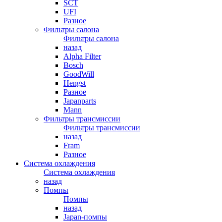
SCT
UFI
Разное
Фильтры салона
Фильтры салона
назад
Alpha Filter
Bosch
GoodWill
Hengst
Разное
Japanparts
Mann
Фильтры трансмиссии
Фильтры трансмиссии
назад
Fram
Разное
Система охлаждения
Система охлаждения
назад
Помпы
Помпы
назад
Japan-помпы