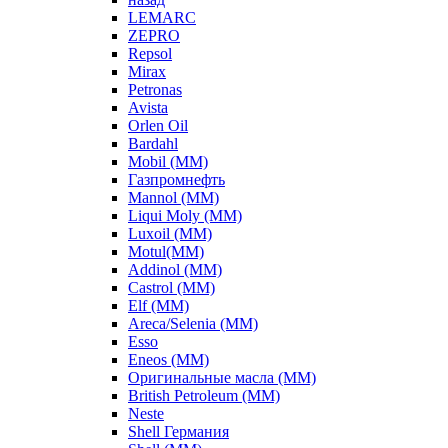
LEMARC
ZEPRO
Repsol
Mirax
Petronas
Avista
Orlen Oil
Bardahl
Mobil (ММ)
Газпромнефть
Mannol (ММ)
Liqui Moly (ММ)
Luxoil (ММ)
Motul(ММ)
Addinol (ММ)
Castrol (ММ)
Elf (ММ)
Areca/Selenia (ММ)
Esso
Eneos (ММ)
Оригинальные масла (ММ)
British Petroleum (ММ)
Neste
Shell Германия