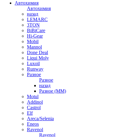
Автохимия
Автохимия
назад
LEMARC
3TON
BiBiCare
Hi-Gear
Mobil
Mannol
Done Deal
Liqui Moly
Luxoil
Runway
Разное
Разное
назад
Разное (ММ)
Motul
Addinol
Castrol
Elf
Areca/Selenia
Eneos
Ravenol
Ravenol