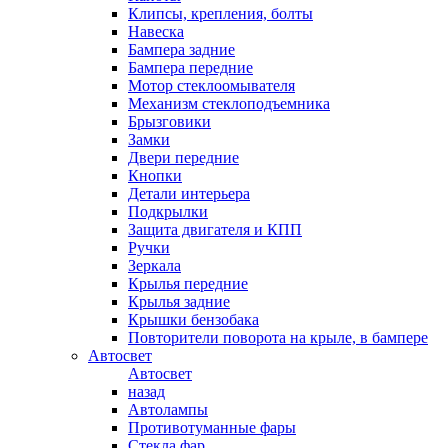
Клипсы, крепления, болты
Навеска
Бампера задние
Бампера передние
Мотор стеклоомывателя
Механизм стеклоподъемника
Брызговики
Замки
Двери передние
Кнопки
Детали интерьера
Подкрылки
Защита двигателя и КПП
Ручки
Зеркала
Крылья передние
Крылья задние
Крышки бензобака
Повторители поворота на крыле, в бампере
Автосвет
Автосвет
назад
Автолампы
Противотуманные фары
Стекла фар