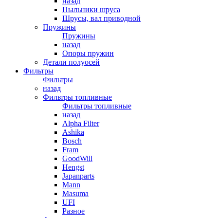
назад
Пыльники шруса
Шрусы, вал приводной
Пружины
Пружины
назад
Опоры пружин
Детали полуосей
Фильтры
Фильтры
назад
Фильтры топливные
Фильтры топливные
назад
Alpha Filter
Ashika
Bosch
Fram
GoodWill
Hengst
Japanparts
Mann
Masuma
UFI
Разное