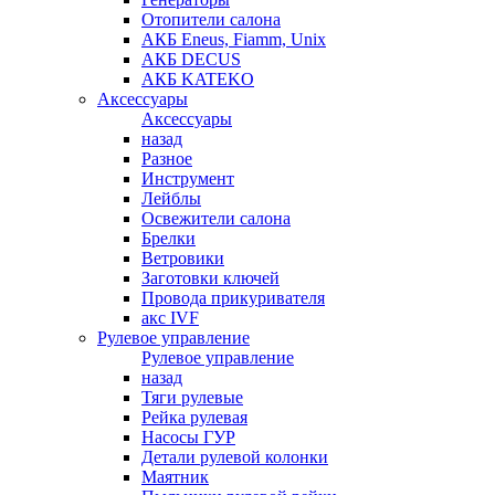
Отопители салона
АКБ Eneus, Fiamm, Unix
АКБ DECUS
АКБ KATEKO
Аксессуары
Аксессуары
назад
Разное
Инструмент
Лейблы
Освежители салона
Брелки
Ветровики
Заготовки ключей
Провода прикуривателя
акс IVF
Рулевое управление
Рулевое управление
назад
Тяги рулевые
Рейка рулевая
Насосы ГУР
Детали рулевой колонки
Маятник