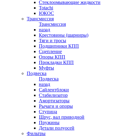
Стеклоомывающие жидкости
Totachi
ЮКОС
Трансмиссия
Трансмиссия
назад
Крестовины (шарниры)
Тяги и тросы
Подшипники КПП
Сцепление
Опоры КПП
Прокладки КПП
Муфты
Подвеска
Подвеска
назад
Сайлентблоки
Стабилизатор
Амортизаторы
Рычаги и опоры
Ступица
Шрус, вал приводной
Пружины
Детали полуосей
Фильтры