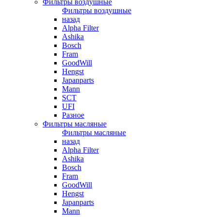
Фильтры воздушные
Фильтры воздушные
назад
Alpha Filter
Ashika
Bosch
Fram
GoodWill
Hengst
Japanparts
Mann
SCT
UFI
Разное
Фильтры масляные
Фильтры масляные
назад
Alpha Filter
Ashika
Bosch
Fram
GoodWill
Hengst
Japanparts
Mann