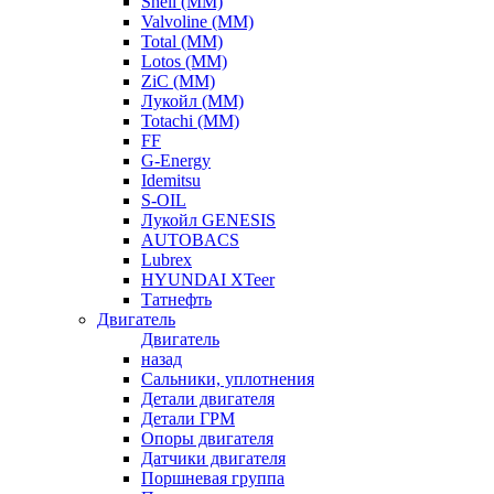
Shell (ММ)
Valvoline (ММ)
Total (ММ)
Lotos (ММ)
ZiC (ММ)
Лукойл (ММ)
Totachi (MM)
FF
G-Energy
Idemitsu
S-OIL
Лукойл GENESIS
AUTOBACS
Lubrex
HYUNDAI XTeer
Татнефть
Двигатель
Двигатель
назад
Сальники, уплотнения
Детали двигателя
Детали ГРМ
Опоры двигателя
Датчики двигателя
Поршневая группа