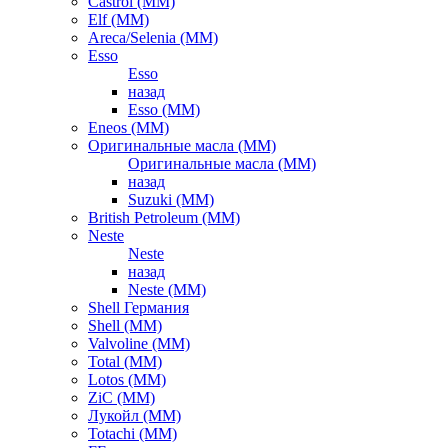
Castrol (ММ)
Elf (ММ)
Areca/Selenia (ММ)
Esso
Esso
назад
Esso (ММ)
Eneos (ММ)
Оригинальные масла (ММ)
Оригинальные масла (ММ)
назад
Suzuki (ММ)
British Petroleum (ММ)
Neste
Neste
назад
Neste (ММ)
Shell Германия
Shell (ММ)
Valvoline (ММ)
Total (ММ)
Lotos (ММ)
ZiC (ММ)
Лукойл (ММ)
Totachi (MM)