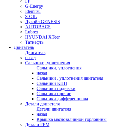
FF
G-Energy
Idemitsu
S-OIL
Лукойл GENESIS
AUTOBACS
Lubrex
HYUNDAI XTeer
Татнефть
Двигатель
Двигатель
назад
Сальники, уплотнения
Сальники, уплотнения
назад
Сальники , уплотнения двигателя
Сальники КПП
Сальники подвески
Сальники прочие
Сальники дифференциала
Детали двигателя
Детали двигателя
назад
Крышка маслозаливной горловины
Детали ГРМ