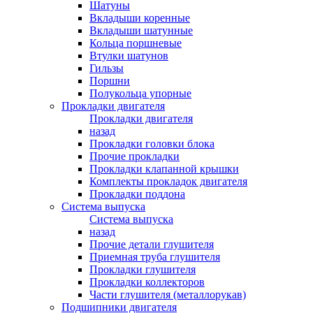
Шатуны
Вкладыши коренные
Вкладыши шатунные
Кольца поршневые
Втулки шатунов
Гильзы
Поршни
Полукольца упорные
Прокладки двигателя
Прокладки двигателя
назад
Прокладки головки блока
Прочие прокладки
Прокладки клапанной крышки
Комплекты прокладок двигателя
Прокладки поддона
Система выпуска
Система выпуска
назад
Прочие детали глушителя
Приемная труба глушителя
Прокладки глушителя
Прокладки коллекторов
Части глушителя (металлорукав)
Подшипники двигателя