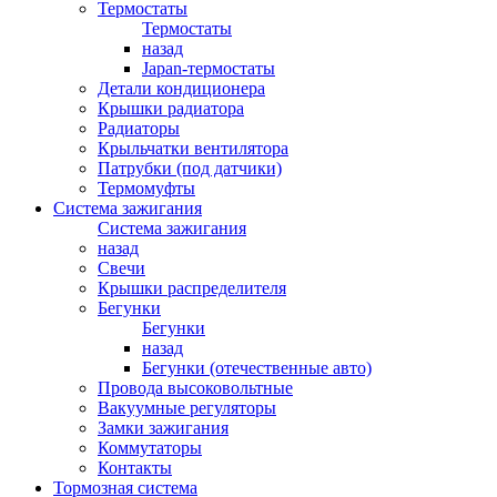
Термостаты
Термостаты
назад
Japan-термостаты
Детали кондиционера
Крышки радиатора
Радиаторы
Крыльчатки вентилятора
Патрубки (под датчики)
Термомуфты
Система зажигания
Система зажигания
назад
Свечи
Крышки распределителя
Бегунки
Бегунки
назад
Бегунки (отечественные авто)
Провода высоковольтные
Вакуумные регуляторы
Замки зажигания
Коммутаторы
Контакты
Тормозная система