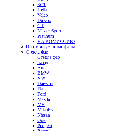
SCT
Hella
Valeo
Dawoo
GT
Master Sport
Platinum
НА КОМИССИЮ
Противотуманные фары
Стекла фар
Стекла фар
назад
Audi
BMW
VW
Daewoo
Fiat
Ford
Mazda
MB
Mitsubishi
Nissan
Opel
Peugeot
Renault