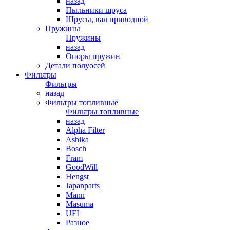
назад
Пыльники шруса
Шрусы, вал приводной
Пружины
Пружины
назад
Опоры пружин
Детали полуосей
Фильтры
Фильтры
назад
Фильтры топливные
Фильтры топливные
назад
Alpha Filter
Ashika
Bosch
Fram
GoodWill
Hengst
Japanparts
Mann
Masuma
UFI
Разное