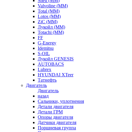
Shell (ММ)
Valvoline (ММ)
Total (ММ)
Lotos (ММ)
ZiC (ММ)
Лукойл (ММ)
Totachi (MM)
FF
G-Energy
Idemitsu
S-OIL
Лукойл GENESIS
AUTOBACS
Lubrex
HYUNDAI XTeer
Татнефть
Двигатель
Двигатель
назад
Сальники, уплотнения
Детали двигателя
Детали ГРМ
Опоры двигателя
Датчики двигателя
Поршневая группа