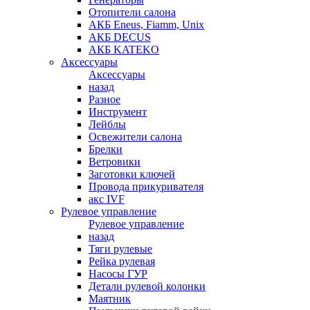
Отопители салона
АКБ Eneus, Fiamm, Unix
АКБ DECUS
АКБ KATEKO
Аксессуары
Аксессуары
назад
Разное
Инструмент
Лейблы
Освежители салона
Брелки
Ветровики
Заготовки ключей
Провода прикуривателя
акс IVF
Рулевое управление
Рулевое управление
назад
Тяги рулевые
Рейка рулевая
Насосы ГУР
Детали рулевой колонки
Маятник