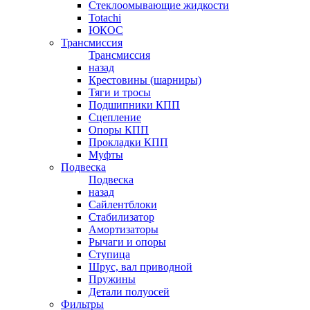
Стеклоомывающие жидкости
Totachi
ЮКОС
Трансмиссия
Трансмиссия
назад
Крестовины (шарниры)
Тяги и тросы
Подшипники КПП
Сцепление
Опоры КПП
Прокладки КПП
Муфты
Подвеска
Подвеска
назад
Сайлентблоки
Стабилизатор
Амортизаторы
Рычаги и опоры
Ступица
Шрус, вал приводной
Пружины
Детали полуосей
Фильтры