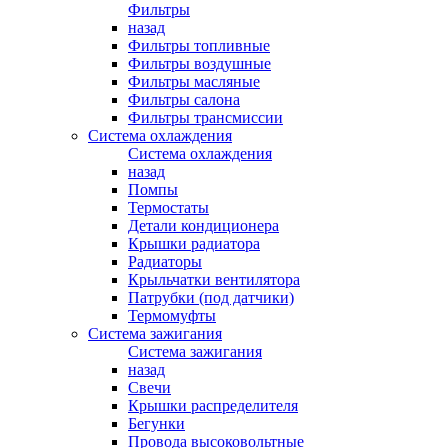
Фильтры
назад
Фильтры топливные
Фильтры воздушные
Фильтры масляные
Фильтры салона
Фильтры трансмиссии
Система охлаждения
Система охлаждения
назад
Помпы
Термостаты
Детали кондиционера
Крышки радиатора
Радиаторы
Крыльчатки вентилятора
Патрубки (под датчики)
Термомуфты
Система зажигания
Система зажигания
назад
Свечи
Крышки распределителя
Бегунки
Провода высоковольтные