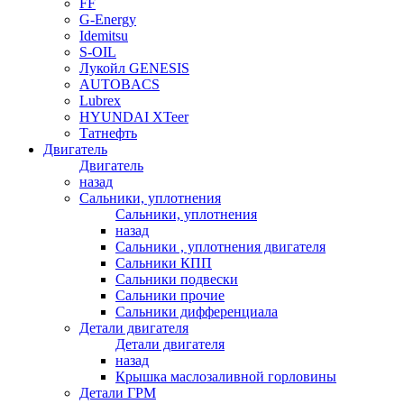
FF
G-Energy
Idemitsu
S-OIL
Лукойл GENESIS
AUTOBACS
Lubrex
HYUNDAI XTeer
Татнефть
Двигатель
Двигатель
назад
Сальники, уплотнения
Сальники, уплотнения
назад
Сальники , уплотнения двигателя
Сальники КПП
Сальники подвески
Сальники прочие
Сальники дифференциала
Детали двигателя
Детали двигателя
назад
Крышка маслозаливной горловины
Детали ГРМ