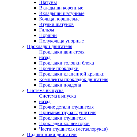
Шатуны
Вкладыши коренные
Вкладыши шатунные
Кольца поршневые
Втулки шатунов
Гильзы
Поршни
Полукольца упорные
Прокладки двигателя
Прокладки двигателя
назад
Прокладки головки блока
Прочие прокладки
Прокладки клапанной крышки
Комплекты прокладок двигателя
Прокладки поддона
Система выпуска
Система выпуска
назад
Прочие детали глушителя
Приемная труба глушителя
Прокладки глушителя
Прокладки коллекторов
Части глушителя (металлорукав)
Подшипники двигателя