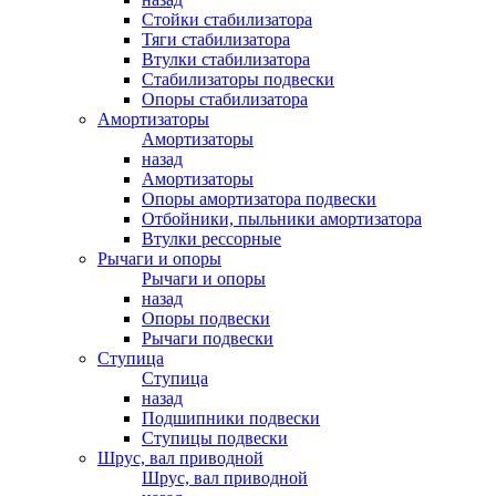
Стойки стабилизатора
Тяги стабилизатора
Втулки стабилизатора
Стабилизаторы подвески
Опоры стабилизатора
Амортизаторы
Амортизаторы
назад
Амортизаторы
Опоры амортизатора подвески
Отбойники, пыльники амортизатора
Втулки рессорные
Рычаги и опоры
Рычаги и опоры
назад
Опоры подвески
Рычаги подвески
Ступица
Ступица
назад
Подшипники подвески
Ступицы подвески
Шрус, вал приводной
Шрус, вал приводной