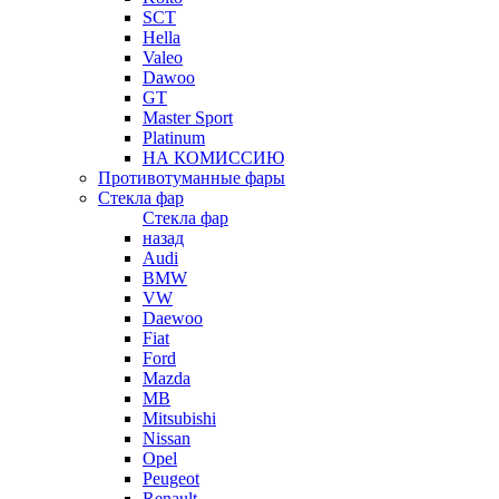
SCT
Hella
Valeo
Dawoo
GT
Master Sport
Platinum
НА КОМИССИЮ
Противотуманные фары
Стекла фар
Стекла фар
назад
Audi
BMW
VW
Daewoo
Fiat
Ford
Mazda
MB
Mitsubishi
Nissan
Opel
Peugeot
Renault