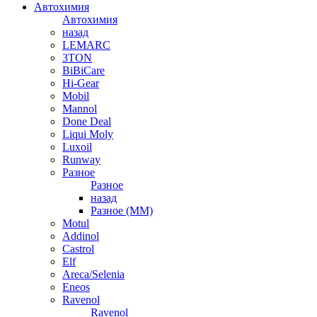
Автохимия
Автохимия
назад
LEMARC
3TON
BiBiCare
Hi-Gear
Mobil
Mannol
Done Deal
Liqui Moly
Luxoil
Runway
Разное
Разное
назад
Разное (ММ)
Motul
Addinol
Castrol
Elf
Areca/Selenia
Eneos
Ravenol
Ravenol