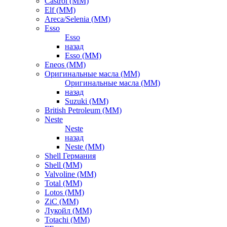
Castrol (ММ)
Elf (ММ)
Areca/Selenia (ММ)
Esso
Esso
назад
Esso (ММ)
Eneos (ММ)
Оригинальные масла (ММ)
Оригинальные масла (ММ)
назад
Suzuki (ММ)
British Petroleum (ММ)
Neste
Neste
назад
Neste (ММ)
Shell Германия
Shell (ММ)
Valvoline (ММ)
Total (ММ)
Lotos (ММ)
ZiC (ММ)
Лукойл (ММ)
Totachi (MM)