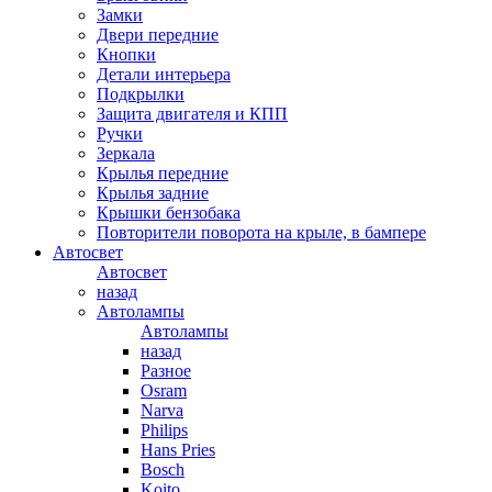
Замки
Двери передние
Кнопки
Детали интерьера
Подкрылки
Защита двигателя и КПП
Ручки
Зеркала
Крылья передние
Крылья задние
Крышки бензобака
Повторители поворота на крыле, в бампере
Автосвет
Автосвет
назад
Автолампы
Автолампы
назад
Разное
Osram
Narva
Philips
Hans Pries
Bosch
Koito