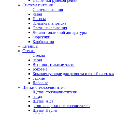
Пыльники рулевой рейки
Система питания
Система питания
назад
Насосы
Элементы впрыска
Свечи накаливания
Детали топливной аппаратуры
Форсунки
Карбюратор
Китайцы
Стекла
Стекла
назад
Вспомогательные части
Боковые
Комплектующие для ремонта и вклейки стекл
Задние
Лобовые
Щетки стеклоочистителя
Щетки стеклоочистителя
назад
Щетки Alca
резинка щетки стеклоочистителя
Щетки Heyner