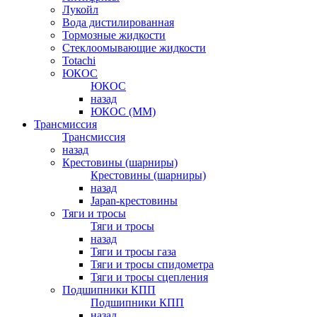
Лукойл
Вода дистилированная
Тормозные жидкости
Стеклоомывающие жидкости
Totachi
ЮКОС
ЮКОС
назад
ЮКОС (ММ)
Трансмиссия
Трансмиссия
назад
Крестовины (шарниры)
Крестовины (шарниры)
назад
Japan-крестовины
Тяги и тросы
Тяги и тросы
назад
Тяги и тросы газа
Тяги и тросы спидометра
Тяги и тросы сцепления
Подшипники КПП
Подшипники КПП
назад