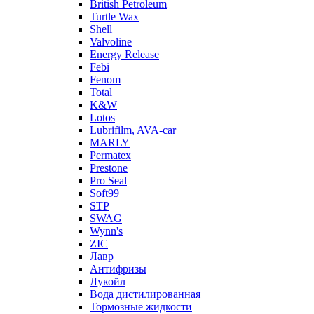
British Petroleum
Turtle Wax
Shell
Valvoline
Energy Release
Febi
Fenom
Total
K&W
Lotos
Lubrifilm, AVA-car
MARLY
Permatex
Prestone
Pro Seal
Soft99
STP
SWAG
Wynn's
ZIC
Лавр
Антифризы
Лукойл
Вода дистилированная
Тормозные жидкости