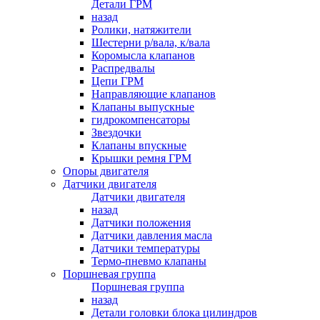
Детали ГРМ
назад
Ролики, натяжители
Шестерни р/вала, к/вала
Коромысла клапанов
Распредвалы
Цепи ГРМ
Направляющие клапанов
Клапаны выпускные
гидрокомпенсаторы
Звездочки
Клапаны впускные
Крышки ремня ГРМ
Опоры двигателя
Датчики двигателя
Датчики двигателя
назад
Датчики положения
Датчики давления масла
Датчики температуры
Термо-пневмо клапаны
Поршневая группа
Поршневая группа
назад
Детали головки блока цилиндров