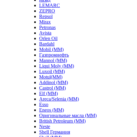
LEMARC
ZEPRO
Repsol
Mirax
Petronas
Avista
Orlen Oil
Bardahl
Mobil (ММ)
Газпромнефть
Mannol (ММ)
Liqui Moly (ММ)
Luxoil (ММ)
Motul(ММ)
Addinol (ММ)
Castrol (ММ)
Elf (ММ)
Areca/Selenia (ММ)
Esso
Eneos (ММ)
Оригинальные масла (ММ)
British Petroleum (ММ)
Neste
Shell Германия