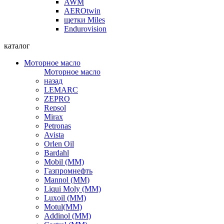
AWM
AEROtwin
щетки Miles
Endurovision
каталог
Моторное масло
Моторное масло
назад
LEMARC
ZEPRO
Repsol
Mirax
Petronas
Avista
Orlen Oil
Bardahl
Mobil (ММ)
Газпромнефть
Mannol (ММ)
Liqui Moly (ММ)
Luxoil (ММ)
Motul(ММ)
Addinol (ММ)