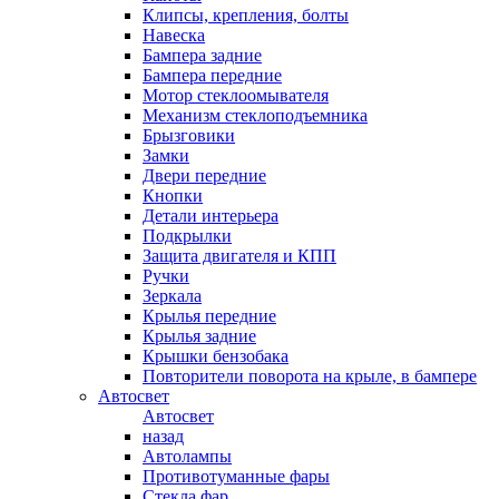
Клипсы, крепления, болты
Навеска
Бампера задние
Бампера передние
Мотор стеклоомывателя
Механизм стеклоподъемника
Брызговики
Замки
Двери передние
Кнопки
Детали интерьера
Подкрылки
Защита двигателя и КПП
Ручки
Зеркала
Крылья передние
Крылья задние
Крышки бензобака
Повторители поворота на крыле, в бампере
Автосвет
Автосвет
назад
Автолампы
Противотуманные фары
Стекла фар