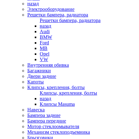
назад
Электрооборудование
Решетки бампера, радиатора
Решетки бампера, радиатора
назад
Audi
BMW
Ford
MB
Opel
VW
Внутренняя обивка
Багажники
Двери задние
Капоты
Клипсы, крепления, болты
Клипсы, крепления, болты
назад
Клипсы Masuma
Навеска
Бампера задние
Бампера передние
Мотор стеклоомывателя
Механизм стеклоподъемника
Брызговики