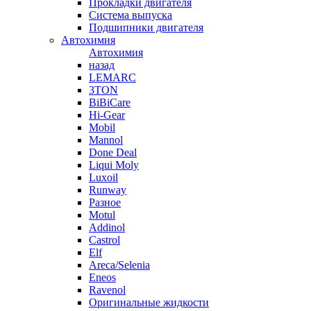
Прокладки двигателя
Система выпуска
Подшипники двигателя
Автохимия
Автохимия
назад
LEMARC
3TON
BiBiCare
Hi-Gear
Mobil
Mannol
Done Deal
Liqui Moly
Luxoil
Runway
Разное
Motul
Addinol
Castrol
Elf
Areca/Selenia
Eneos
Ravenol
Оригинальные жидкости