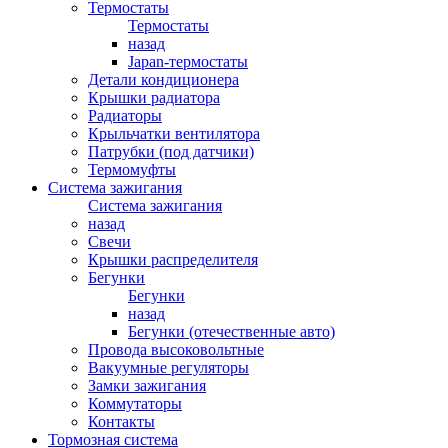
Термостаты
Термостаты
назад
Japan-термостаты
Детали кондиционера
Крышки радиатора
Радиаторы
Крыльчатки вентилятора
Патрубки (под датчики)
Термомуфты
Система зажигания
Система зажигания
назад
Свечи
Крышки распределителя
Бегунки
Бегунки
назад
Бегунки (отечественные авто)
Провода высоковольтные
Вакуумные регуляторы
Замки зажигания
Коммутаторы
Контакты
Тормозная система