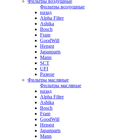
Фильтры воздушные
Фильтры воздушные
назад
Alpha Filter
Ashika
Bosch
Fram
GoodWill
Hengst
Japanparts
Mann
SCT
UFI
Разное
Фильтры масляные
Фильтры масляные
назад
Alpha Filter
Ashika
Bosch
Fram
GoodWill
Hengst
Japanparts
Mann