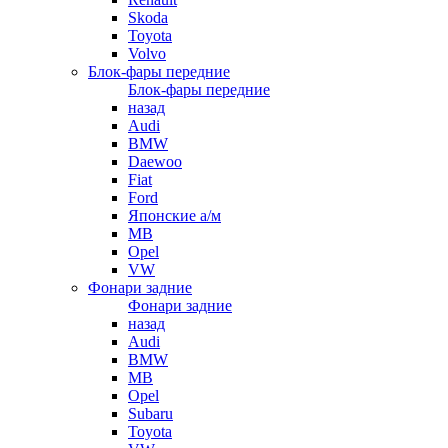
Skoda
Toyota
Volvo
Блок-фары передние
Блок-фары передние
назад
Audi
BMW
Daewoo
Fiat
Ford
Японские а/м
MB
Opel
VW
Фонари задние
Фонари задние
назад
Audi
BMW
MB
Opel
Subaru
Toyota