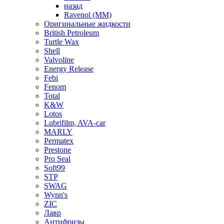
назад
Ravenol (ММ)
Оригинальные жидкости
British Petroleum
Turtle Wax
Shell
Valvoline
Energy Release
Febi
Fenom
Total
K&W
Lotos
Lubrifilm, AVA-car
MARLY
Permatex
Prestone
Pro Seal
Soft99
STP
SWAG
Wynn's
ZIC
Лавр
Антифризы