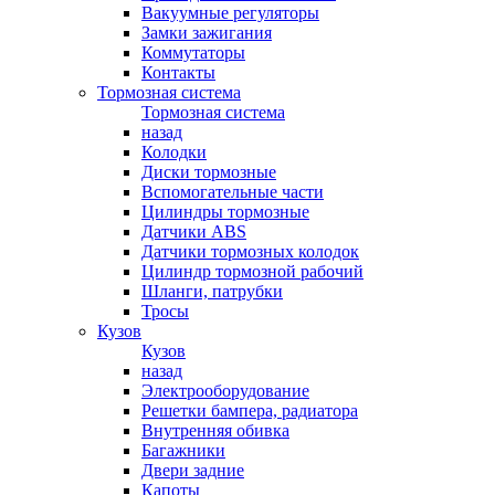
Вакуумные регуляторы
Замки зажигания
Коммутаторы
Контакты
Тормозная система
Тормозная система
назад
Колодки
Диски тормозные
Вспомогательные части
Цилиндры тормозные
Датчики ABS
Датчики тормозных колодок
Цилиндр тормозной рабочий
Шланги, патрубки
Тросы
Кузов
Кузов
назад
Электрооборудование
Решетки бампера, радиатора
Внутренняя обивка
Багажники
Двери задние
Капоты