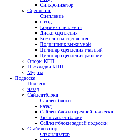
Синхронизатор
Сцепление
Сцепление
назад
Корзина сцепления
Диски сцепления
Комплекты сцепления
Подшипник выжимной
Цилиндр сцепления главный
Цилиндр сцепления рабочий
Опоры КПП
Прокладки КПП
Муфты
Подвеска
Подвеска
назад
Сайлентблоки
Сайлентблоки
назад
Сайлентблоки передней подвески
Japan-сайлентблоки
Сайлентблоки задней подвески
Стабилизатор
Стабилизатор
назад