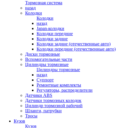
Тормозная система
назад
Колодки
Колодки
назад
Japan-колодки
Колодки передние
Колодки задние
Колодки задние (отечественные авто)
Колодки передние (отечественные авто)
Диски тормозные
Вспомогательные части
Цилиндры тормозные
Цилиндры тормозные
назад
Суппорт
Ремонтные комплекты
Регуляторы, распределители
Датчики ABS
Датчики тормозных колодок
Цилиндр тормозной рабочий
Шланги, патрубки
Тросы
Кузов
Кузов