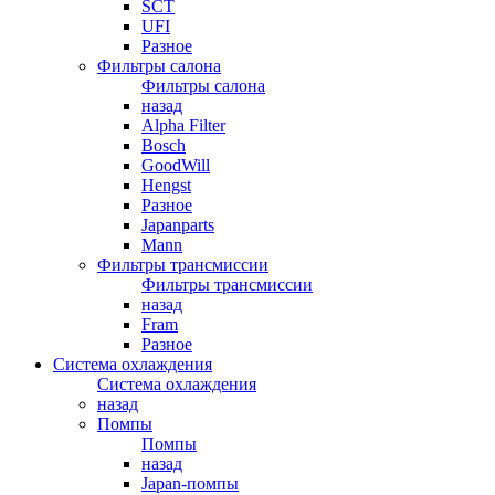
SCT
UFI
Разное
Фильтры салона
Фильтры салона
назад
Alpha Filter
Bosch
GoodWill
Hengst
Разное
Japanparts
Mann
Фильтры трансмиссии
Фильтры трансмиссии
назад
Fram
Разное
Система охлаждения
Система охлаждения
назад
Помпы
Помпы
назад
Japan-помпы