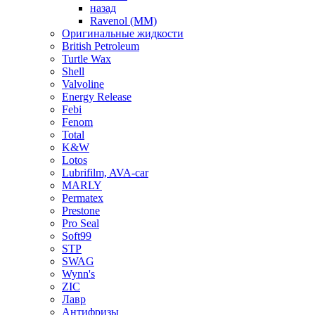
назад
Ravenol (ММ)
Оригинальные жидкости
British Petroleum
Turtle Wax
Shell
Valvoline
Energy Release
Febi
Fenom
Total
K&W
Lotos
Lubrifilm, AVA-car
MARLY
Permatex
Prestone
Pro Seal
Soft99
STP
SWAG
Wynn's
ZIC
Лавр
Антифризы