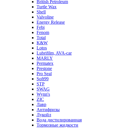
British Petroleum
Turtle Wax
Shell
Valvoline
Energy Release
Febi
Fenom
Total
K&W
Lotos
Lubrifilm, AVA-car
MARLY
Permatex
Prestone
Pro Seal
Soft99
STP
SWAG
Wynn's
ZIC
Лавр
Антифризы
Лукойл
Вода дистилированная
Тормозные жидкости