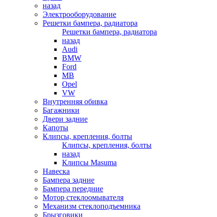
назад
Электрооборудование
Решетки бампера, радиатора
Решетки бампера, радиатора
назад
Audi
BMW
Ford
MB
Opel
VW
Внутренняя обивка
Багажники
Двери задние
Капоты
Клипсы, крепления, болты
Клипсы, крепления, болты
назад
Клипсы Masuma
Навеска
Бампера задние
Бампера передние
Мотор стеклоомывателя
Механизм стеклоподъемника
Брызговики