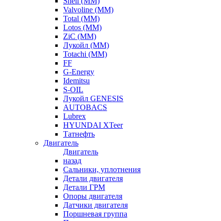
Shell (ММ)
Valvoline (ММ)
Total (ММ)
Lotos (ММ)
ZiC (ММ)
Лукойл (ММ)
Totachi (MM)
FF
G-Energy
Idemitsu
S-OIL
Лукойл GENESIS
AUTOBACS
Lubrex
HYUNDAI XTeer
Татнефть
Двигатель
Двигатель
назад
Сальники, уплотнения
Детали двигателя
Детали ГРМ
Опоры двигателя
Датчики двигателя
Поршневая группа