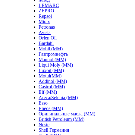
LEMARC
ZEPRO
Repsol
Mirax
Petronas
Avista
Orlen Oil
Bardahl
Mobil (ММ)
Газпромнефть
Mannol (ММ)
Liqui Moly (ММ)
Luxoil (ММ)
Motul(ММ)
Addinol (ММ)
Castrol (ММ)
Elf (ММ)
Areca/Selenia (ММ)
Esso
Eneos (ММ)
Оригинальные масла (ММ)
British Petroleum (ММ)
Neste
Shell Германия