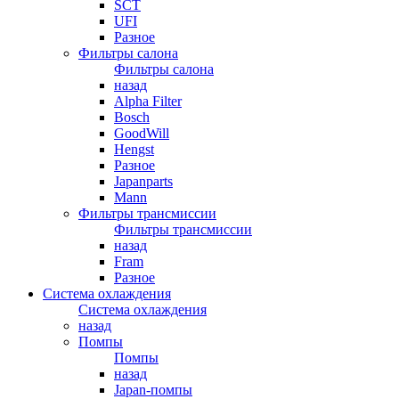
SCT
UFI
Разное
Фильтры салона
Фильтры салона
назад
Alpha Filter
Bosch
GoodWill
Hengst
Разное
Japanparts
Mann
Фильтры трансмиссии
Фильтры трансмиссии
назад
Fram
Разное
Система охлаждения
Система охлаждения
назад
Помпы
Помпы
назад
Japan-помпы