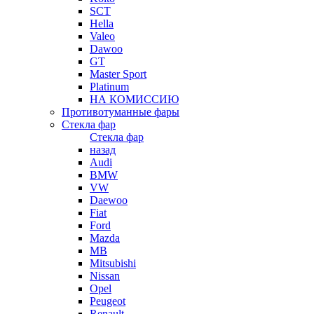
SCT
Hella
Valeo
Dawoo
GT
Master Sport
Platinum
НА КОМИССИЮ
Противотуманные фары
Стекла фар
Стекла фар
назад
Audi
BMW
VW
Daewoo
Fiat
Ford
Mazda
MB
Mitsubishi
Nissan
Opel
Peugeot
Renault