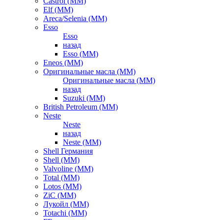
Castrol (ММ)
Elf (ММ)
Areca/Selenia (ММ)
Esso
Esso
назад
Esso (ММ)
Eneos (ММ)
Оригинальные масла (ММ)
Оригинальные масла (ММ)
назад
Suzuki (ММ)
British Petroleum (ММ)
Neste
Neste
назад
Neste (ММ)
Shell Германия
Shell (ММ)
Valvoline (ММ)
Total (ММ)
Lotos (ММ)
ZiC (ММ)
Лукойл (ММ)
Totachi (MM)