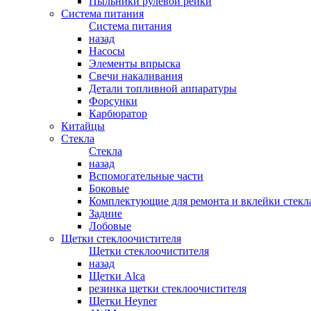
Пыльники рулевой рейки
Система питания
Система питания
назад
Насосы
Элементы впрыска
Свечи накаливания
Детали топливной аппаратуры
Форсунки
Карбюратор
Китайцы
Стекла
Стекла
назад
Вспомогательные части
Боковые
Комплектующие для ремонта и вклейки стекл
Задние
Лобовые
Щетки стеклоочистителя
Щетки стеклоочистителя
назад
Щетки Alca
резинка щетки стеклоочистителя
Щетки Heyner