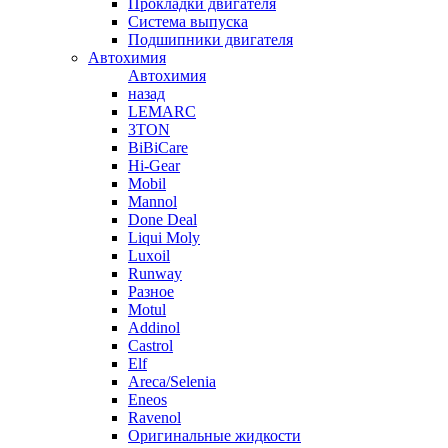
Прокладки двигателя
Система выпуска
Подшипники двигателя
Автохимия
Автохимия
назад
LEMARC
3TON
BiBiCare
Hi-Gear
Mobil
Mannol
Done Deal
Liqui Moly
Luxoil
Runway
Разное
Motul
Addinol
Castrol
Elf
Areca/Selenia
Eneos
Ravenol
Оригинальные жидкости