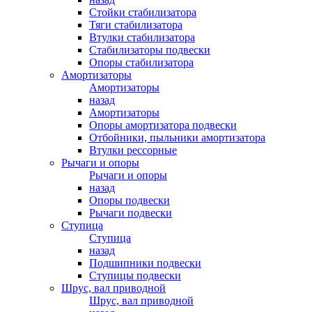
Стойки стабилизатора
Тяги стабилизатора
Втулки стабилизатора
Стабилизаторы подвески
Опоры стабилизатора
Амортизаторы
Амортизаторы
назад
Амортизаторы
Опоры амортизатора подвески
Отбойники, пыльники амортизатора
Втулки рессорные
Рычаги и опоры
Рычаги и опоры
назад
Опоры подвески
Рычаги подвески
Ступица
Ступица
назад
Подшипники подвески
Ступицы подвески
Шрус, вал приводной
Шрус, вал приводной