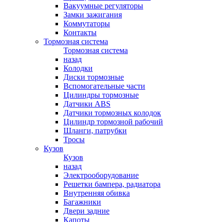
Вакуумные регуляторы
Замки зажигания
Коммутаторы
Контакты
Тормозная система
Тормозная система
назад
Колодки
Диски тормозные
Вспомогательные части
Цилиндры тормозные
Датчики ABS
Датчики тормозных колодок
Цилиндр тормозной рабочий
Шланги, патрубки
Тросы
Кузов
Кузов
назад
Электрооборудование
Решетки бампера, радиатора
Внутренняя обивка
Багажники
Двери задние
Капоты