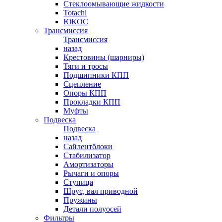
Стеклоомывающие жидкости
Totachi
ЮКОС
Трансмиссия
Трансмиссия
назад
Крестовины (шарниры)
Тяги и тросы
Подшипники КПП
Сцепление
Опоры КПП
Прокладки КПП
Муфты
Подвеска
Подвеска
назад
Сайлентблоки
Стабилизатор
Амортизаторы
Рычаги и опоры
Ступица
Шрус, вал приводной
Пружины
Детали полуосей
Фильтры