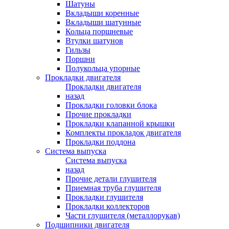
Шатуны
Вкладыши коренные
Вкладыши шатунные
Кольца поршневые
Втулки шатунов
Гильзы
Поршни
Полукольца упорные
Прокладки двигателя
Прокладки двигателя
назад
Прокладки головки блока
Прочие прокладки
Прокладки клапанной крышки
Комплекты прокладок двигателя
Прокладки поддона
Система выпуска
Система выпуска
назад
Прочие детали глушителя
Приемная труба глушителя
Прокладки глушителя
Прокладки коллекторов
Части глушителя (металлорукав)
Подшипники двигателя