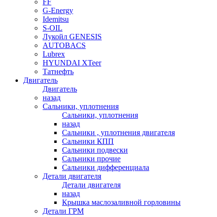
FF
G-Energy
Idemitsu
S-OIL
Лукойл GENESIS
AUTOBACS
Lubrex
HYUNDAI XTeer
Татнефть
Двигатель
Двигатель
назад
Сальники, уплотнения
Сальники, уплотнения
назад
Сальники , уплотнения двигателя
Сальники КПП
Сальники подвески
Сальники прочие
Сальники дифференциала
Детали двигателя
Детали двигателя
назад
Крышка маслозаливной горловины
Детали ГРМ