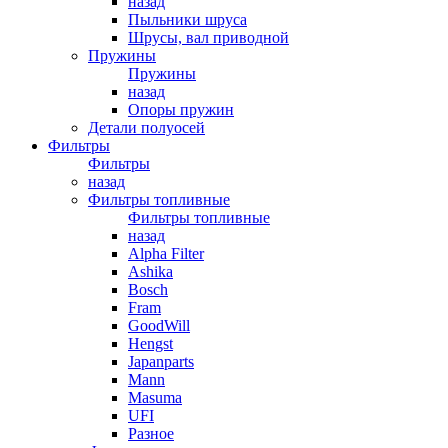
назад
Пыльники шруса
Шрусы, вал приводной
Пружины
Пружины
назад
Опоры пружин
Детали полуосей
Фильтры
Фильтры
назад
Фильтры топливные
Фильтры топливные
назад
Alpha Filter
Ashika
Bosch
Fram
GoodWill
Hengst
Japanparts
Mann
Masuma
UFI
Разное