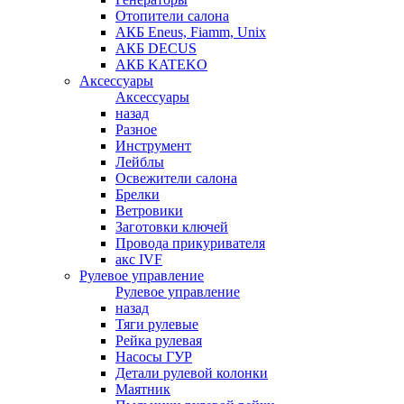
Отопители салона
АКБ Eneus, Fiamm, Unix
АКБ DECUS
АКБ KATEKO
Аксессуары
Аксессуары
назад
Разное
Инструмент
Лейблы
Освежители салона
Брелки
Ветровики
Заготовки ключей
Провода прикуривателя
акс IVF
Рулевое управление
Рулевое управление
назад
Тяги рулевые
Рейка рулевая
Насосы ГУР
Детали рулевой колонки
Маятник