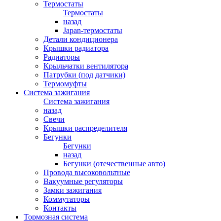
Термостаты
Термостаты
назад
Japan-термостаты
Детали кондиционера
Крышки радиатора
Радиаторы
Крыльчатки вентилятора
Патрубки (под датчики)
Термомуфты
Система зажигания
Система зажигания
назад
Свечи
Крышки распределителя
Бегунки
Бегунки
назад
Бегунки (отечественные авто)
Провода высоковольтные
Вакуумные регуляторы
Замки зажигания
Коммутаторы
Контакты
Тормозная система