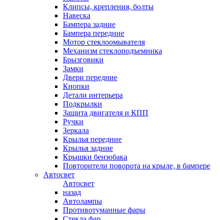
Клипсы, крепления, болты
Навеска
Бампера задние
Бампера передние
Мотор стеклоомывателя
Механизм стеклоподъемника
Брызговики
Замки
Двери передние
Кнопки
Детали интерьера
Подкрылки
Защита двигателя и КПП
Ручки
Зеркала
Крылья передние
Крылья задние
Крышки бензобака
Повторители поворота на крыле, в бампере
Автосвет
Автосвет
назад
Автолампы
Противотуманные фары
Стекла фар