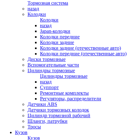
Тормозная система
назад
Колодки
Колодки
назад
Japan-колодки
Колодки передние
Колодки задние
Колодки задние (отечественные авто)
Колодки передние (отечественные авто)
Диски тормозные
Вспомогательные части
Цилиндры тормозные
Цилиндры тормозные
назад
Суппорт
Ремонтные комплекты
Регуляторы, распределители
Датчики ABS
Датчики тормозных колодок
Цилиндр тормозной рабочий
Шланги, патрубки
Тросы
Кузов
Кузов