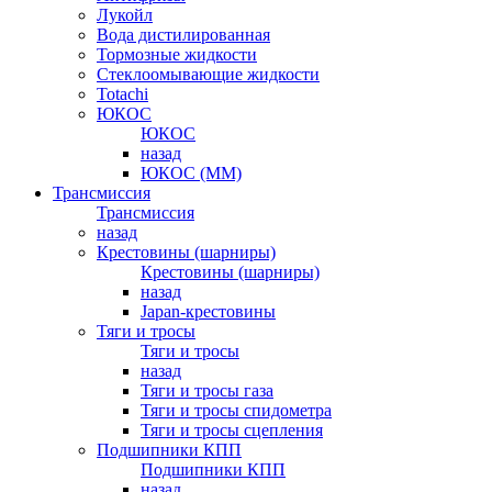
Лукойл
Вода дистилированная
Тормозные жидкости
Стеклоомывающие жидкости
Totachi
ЮКОС
ЮКОС
назад
ЮКОС (ММ)
Трансмиссия
Трансмиссия
назад
Крестовины (шарниры)
Крестовины (шарниры)
назад
Japan-крестовины
Тяги и тросы
Тяги и тросы
назад
Тяги и тросы газа
Тяги и тросы спидометра
Тяги и тросы сцепления
Подшипники КПП
Подшипники КПП
назад