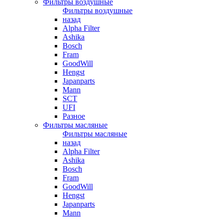
Фильтры воздушные
Фильтры воздушные
назад
Alpha Filter
Ashika
Bosch
Fram
GoodWill
Hengst
Japanparts
Mann
SCT
UFI
Разное
Фильтры масляные
Фильтры масляные
назад
Alpha Filter
Ashika
Bosch
Fram
GoodWill
Hengst
Japanparts
Mann