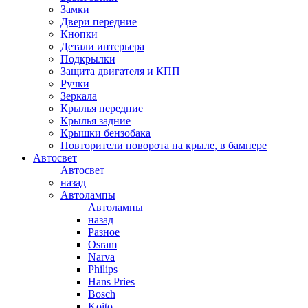
Замки
Двери передние
Кнопки
Детали интерьера
Подкрылки
Защита двигателя и КПП
Ручки
Зеркала
Крылья передние
Крылья задние
Крышки бензобака
Повторители поворота на крыле, в бампере
Автосвет
Автосвет
назад
Автолампы
Автолампы
назад
Разное
Osram
Narva
Philips
Hans Pries
Bosch
Koito