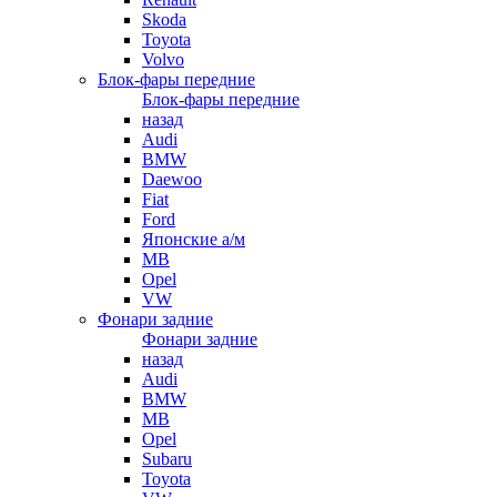
Skoda
Toyota
Volvo
Блок-фары передние
Блок-фары передние
назад
Audi
BMW
Daewoo
Fiat
Ford
Японские а/м
MB
Opel
VW
Фонари задние
Фонари задние
назад
Audi
BMW
MB
Opel
Subaru
Toyota