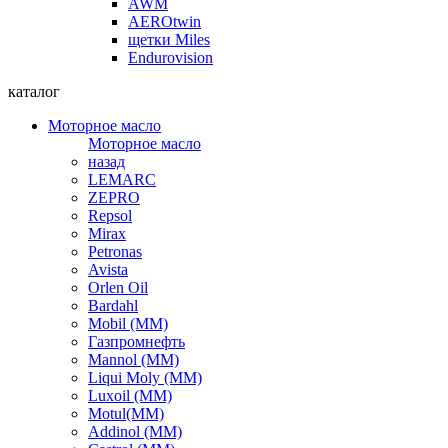
AWM
AEROtwin
щетки Miles
Endurovision
каталог
Моторное масло
Моторное масло
назад
LEMARC
ZEPRO
Repsol
Mirax
Petronas
Avista
Orlen Oil
Bardahl
Mobil (ММ)
Газпромнефть
Mannol (ММ)
Liqui Moly (ММ)
Luxoil (ММ)
Motul(ММ)
Addinol (ММ)