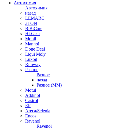
Автохимия
Автохимия
назад
LEMARC
3TON
BiBiCare
Hi-Gear
Mobil
Mannol
Done Deal
Liqui Moly
Luxoil
Runway
Разное
Разное
назад
Разное (ММ)
Motul
Addinol
Castrol
Elf
Areca/Selenia
Eneos
Ravenol
Ravenol