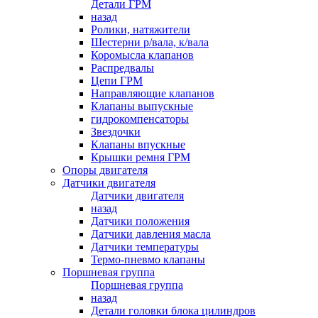
Детали ГРМ
назад
Ролики, натяжители
Шестерни р/вала, к/вала
Коромысла клапанов
Распредвалы
Цепи ГРМ
Направляющие клапанов
Клапаны выпускные
гидрокомпенсаторы
Звездочки
Клапаны впускные
Крышки ремня ГРМ
Опоры двигателя
Датчики двигателя
Датчики двигателя
назад
Датчики положения
Датчики давления масла
Датчики температуры
Термо-пневмо клапаны
Поршневая группа
Поршневая группа
назад
Детали головки блока цилиндров