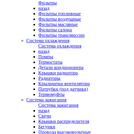
Фильтры
назад
Фильтры топливные
Фильтры воздушные
Фильтры масляные
Фильтры салона
Фильтры трансмиссии
Система охлаждения
Система охлаждения
назад
Помпы
Термостаты
Детали кондиционера
Крышки радиатора
Радиаторы
Крыльчатки вентилятора
Патрубки (под датчики)
Термомуфты
Система зажигания
Система зажигания
назад
Свечи
Крышки распределителя
Бегунки
Провода высоковольтные