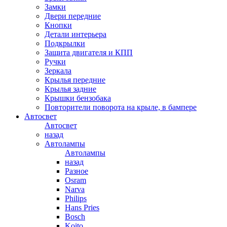
Замки
Двери передние
Кнопки
Детали интерьера
Подкрылки
Защита двигателя и КПП
Ручки
Зеркала
Крылья передние
Крылья задние
Крышки бензобака
Повторители поворота на крыле, в бампере
Автосвет
Автосвет
назад
Автолампы
Автолампы
назад
Разное
Osram
Narva
Philips
Hans Pries
Bosch
Koito