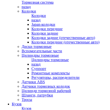
Тормозная система
назад
Колодки
Колодки
назад
Japan-колодки
Колодки передние
Колодки задние
Колодки задние (отечественные авто)
Колодки передние (отечественные авто)
Диски тормозные
Вспомогательные части
Цилиндры тормозные
Цилиндры тормозные
назад
Суппорт
Ремонтные комплекты
Регуляторы, распределители
Датчики ABS
Датчики тормозных колодок
Цилиндр тормозной рабочий
Шланги, патрубки
Тросы
Кузов
Кузов