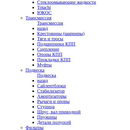
Стеклоомывающие жидкости
Totachi
ЮКОС
Трансмиссия
Трансмиссия
назад
Крестовины (шарниры)
Тяги и тросы
Подшипники КПП
Сцепление
Опоры КПП
Прокладки КПП
Муфты
Подвеска
Подвеска
назад
Сайлентблоки
Стабилизатор
Амортизаторы
Рычаги и опоры
Ступица
Шрус, вал приводной
Пружины
Детали полуосей
Фильтры