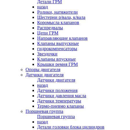
Детали ГРМ
назад
Ролики, натяжители
Шестерни р/вала, к/вала
Коромысла клапанов
Распредвалы
Цепи ГРМ
Направляющие клапанов
Клапаны выпускные
гидрокомпенсаторы
Звездочки
Клапаны впускные
Крышки ремня ГРМ
Опоры двигателя
Датчики двигателя
Датчики двигателя
назад
Датчики положения
Датчики давления масла
Датчики температуры
Термо-пневмо клапаны
Поршневая группа
Поршневая группа
назад
Детали головки блока цилиндров