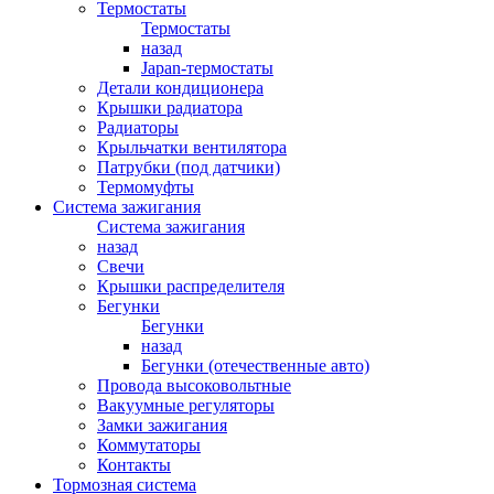
Термостаты
Термостаты
назад
Japan-термостаты
Детали кондиционера
Крышки радиатора
Радиаторы
Крыльчатки вентилятора
Патрубки (под датчики)
Термомуфты
Система зажигания
Система зажигания
назад
Свечи
Крышки распределителя
Бегунки
Бегунки
назад
Бегунки (отечественные авто)
Провода высоковольтные
Вакуумные регуляторы
Замки зажигания
Коммутаторы
Контакты
Тормозная система