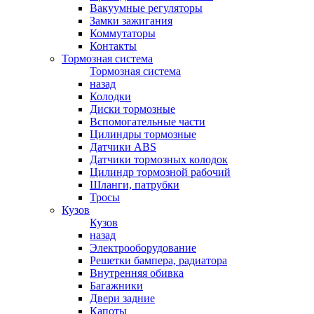
Вакуумные регуляторы
Замки зажигания
Коммутаторы
Контакты
Тормозная система
Тормозная система
назад
Колодки
Диски тормозные
Вспомогательные части
Цилиндры тормозные
Датчики ABS
Датчики тормозных колодок
Цилиндр тормозной рабочий
Шланги, патрубки
Тросы
Кузов
Кузов
назад
Электрооборудование
Решетки бампера, радиатора
Внутренняя обивка
Багажники
Двери задние
Капоты