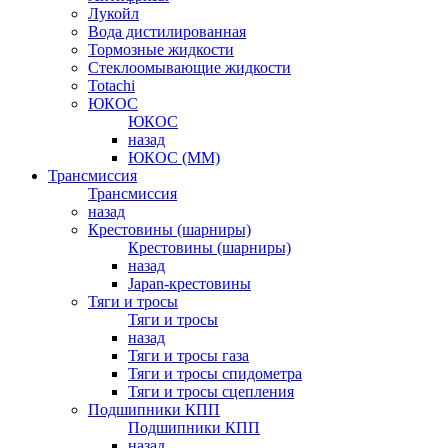
Лукойл
Вода дистилированная
Тормозные жидкости
Стеклоомывающие жидкости
Totachi
ЮКОС
ЮКОС
назад
ЮКОС (ММ)
Трансмиссия
Трансмиссия
назад
Крестовины (шарниры)
Крестовины (шарниры)
назад
Japan-крестовины
Тяги и тросы
Тяги и тросы
назад
Тяги и тросы газа
Тяги и тросы спидометра
Тяги и тросы сцепления
Подшипники КПП
Подшипники КПП
назад