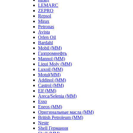
LEMARC
ZEPRO
Repsol
Mirax
Petronas
Avista
Orlen Oil
Bardahl
Mobil (ММ)
Газпромнефть
Mannol (ММ)
Liqui Moly (ММ)
Luxoil (ММ)
Motul(ММ)
Addinol (ММ)
Castrol (ММ)
Elf (ММ)
Areca/Selenia (ММ)
Esso
Eneos (ММ)
Оригинальные масла (ММ)
British Petroleum (ММ)
Neste
Shell Германия