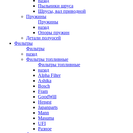
назад
Пыльники шруса
Шрусы, вал приводной
Пружины
Пружины
назад
Опоры пружин
Детали полуосей
Фильтры
Фильтры
назад
Фильтры топливные
Фильтры топливные
назад
Alpha Filter
Ashika
Bosch
Fram
GoodWill
Hengst
Japanparts
Mann
Masuma
UFI
Разное