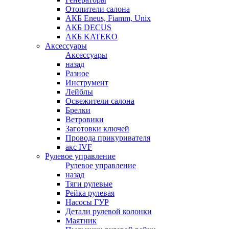
Отопители салона
АКБ Eneus, Fiamm, Unix
АКБ DECUS
АКБ KATEKO
Аксессуары
Аксессуары
назад
Разное
Инструмент
Лейблы
Освежители салона
Брелки
Ветровики
Заготовки ключей
Провода прикуривателя
акс IVF
Рулевое управление
Рулевое управление
назад
Тяги рулевые
Рейка рулевая
Насосы ГУР
Детали рулевой колонки
Маятник