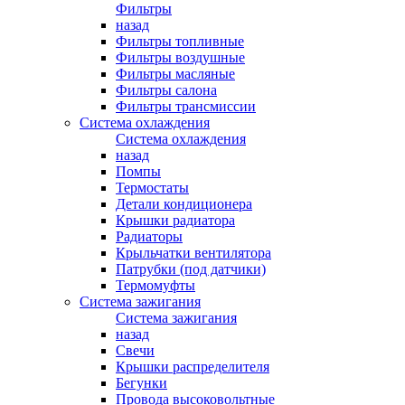
Фильтры
назад
Фильтры топливные
Фильтры воздушные
Фильтры масляные
Фильтры салона
Фильтры трансмиссии
Система охлаждения
Система охлаждения
назад
Помпы
Термостаты
Детали кондиционера
Крышки радиатора
Радиаторы
Крыльчатки вентилятора
Патрубки (под датчики)
Термомуфты
Система зажигания
Система зажигания
назад
Свечи
Крышки распределителя
Бегунки
Провода высоковольтные