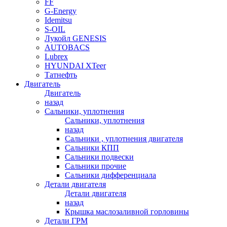
FF
G-Energy
Idemitsu
S-OIL
Лукойл GENESIS
AUTOBACS
Lubrex
HYUNDAI XTeer
Татнефть
Двигатель
Двигатель
назад
Сальники, уплотнения
Сальники, уплотнения
назад
Сальники , уплотнения двигателя
Сальники КПП
Сальники подвески
Сальники прочие
Сальники дифференциала
Детали двигателя
Детали двигателя
назад
Крышка маслозаливной горловины
Детали ГРМ