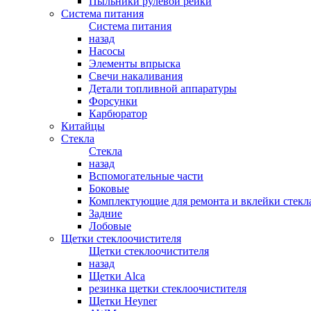
Пыльники рулевой рейки
Система питания
Система питания
назад
Насосы
Элементы впрыска
Свечи накаливания
Детали топливной аппаратуры
Форсунки
Карбюратор
Китайцы
Стекла
Стекла
назад
Вспомогательные части
Боковые
Комплектующие для ремонта и вклейки стекл
Задние
Лобовые
Щетки стеклоочистителя
Щетки стеклоочистителя
назад
Щетки Alca
резинка щетки стеклоочистителя
Щетки Heyner