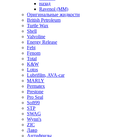
назад
Ravenol (ММ)
Оригинальные жидкости
British Petroleum
Turtle Wax
Shell
Valvoline
Energy Release
Febi
Fenom
Total
K&W
Lotos
Lubrifilm, AVA-car
MARLY
Permatex
Prestone
Pro Seal
Soft99
STP
SWAG
Wynn's
ZIC
Лавр
Антифризы