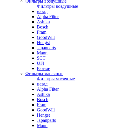
Фильтры воздушные
Фильтры воздушные
назад
Alpha Filter
Ashika
Bosch
Fram
GoodWill
Hengst
Japanparts
Mann
SCT
UFI
Разное
Фильтры масляные
Фильтры масляные
назад
Alpha Filter
Ashika
Bosch
Fram
GoodWill
Hengst
Japanparts
Mann