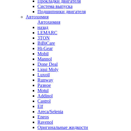
Прокладки двигателя
Система выпуска
Подшипники двигателя
Автохимия
Автохимия
назад
LEMARC
3TON
BiBiCare
Hi-Gear
Mobil
Mannol
Done Deal
Liqui Moly
Luxoil
Runway
Разное
Motul
Addinol
Castrol
Elf
Areca/Selenia
Eneos
Ravenol
Оригинальные жидкости