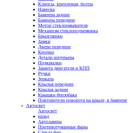
Клипсы, крепления, болты
Навеска
Бампера задние
Бампера передние
Мотор стеклоомывателя
Механизм стеклоподъемника
Брызговики
Замки
Двери передние
Кнопки
Детали интерьера
Подкрылки
Защита двигателя и КПП
Ручки
Зеркала
Крылья передние
Крылья задние
Крышки бензобака
Повторители поворота на крыле, в бампере
Автосвет
Автосвет
назад
Автолампы
Противотуманные фары
Стекла фар