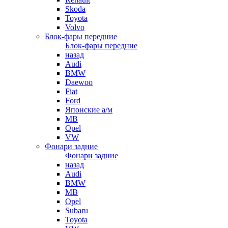
Skoda
Toyota
Volvo
Блок-фары передние
Блок-фары передние
назад
Audi
BMW
Daewoo
Fiat
Ford
Японские а/м
MB
Opel
VW
Фонари задние
Фонари задние
назад
Audi
BMW
MB
Opel
Subaru
Toyota