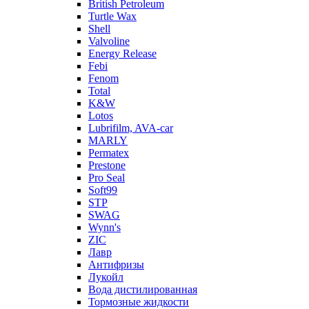
British Petroleum
Turtle Wax
Shell
Valvoline
Energy Release
Febi
Fenom
Total
K&W
Lotos
Lubrifilm, AVA-car
MARLY
Permatex
Prestone
Pro Seal
Soft99
STP
SWAG
Wynn's
ZIC
Лавр
Антифризы
Лукойл
Вода дистилированная
Тормозные жидкости