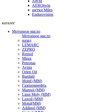
AWM
AEROtwin
щетки Miles
Endurovision
каталог
Моторное масло
Моторное масло
назад
LEMARC
ZEPRO
Repsol
Mirax
Petronas
Avista
Orlen Oil
Bardahl
Mobil (ММ)
Газпромнефть
Mannol (ММ)
Liqui Moly (ММ)
Luxoil (ММ)
Motul(ММ)
Addinol (ММ)