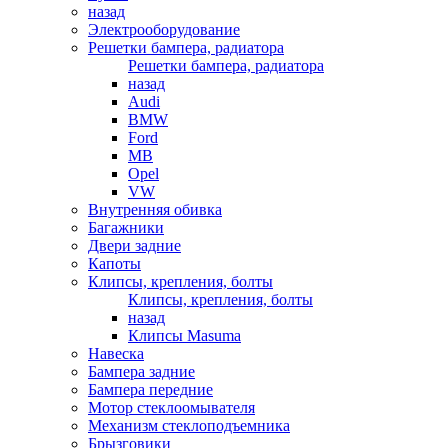
назад
Электрооборудование
Решетки бампера, радиатора
Решетки бампера, радиатора
назад
Audi
BMW
Ford
MB
Opel
VW
Внутренняя обивка
Багажники
Двери задние
Капоты
Клипсы, крепления, болты
Клипсы, крепления, болты
назад
Клипсы Masuma
Навеска
Бампера задние
Бампера передние
Мотор стеклоомывателя
Механизм стеклоподъемника
Брызговики