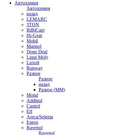
Автохимия
Автохимия
назад
LEMARC
3TON
BiBiCare
Hi-Gear
Mobil
Mannol
Done Deal
Liqui Moly
Luxoil
Runway
Разное
Разное
назад
Разное (ММ)
Motul
Addinol
Castrol
Elf
Areca/Selenia
Eneos
Ravenol
Ravenol