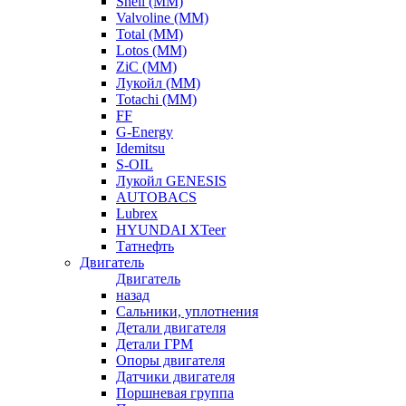
Shell (ММ)
Valvoline (ММ)
Total (ММ)
Lotos (ММ)
ZiC (ММ)
Лукойл (ММ)
Totachi (MM)
FF
G-Energy
Idemitsu
S-OIL
Лукойл GENESIS
AUTOBACS
Lubrex
HYUNDAI XTeer
Татнефть
Двигатель
Двигатель
назад
Сальники, уплотнения
Детали двигателя
Детали ГРМ
Опоры двигателя
Датчики двигателя
Поршневая группа