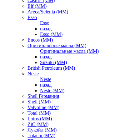
Castrol (ММ)
Elf (ММ)
Areca/Selenia (ММ)
Esso
Esso
назад
Esso (ММ)
Eneos (ММ)
Оригинальные масла (ММ)
Оригинальные масла (ММ)
назад
Suzuki (ММ)
British Petroleum (ММ)
Neste
Neste
назад
Neste (ММ)
Shell Германия
Shell (ММ)
Valvoline (ММ)
Total (ММ)
Lotos (ММ)
ZiC (ММ)
Лукойл (ММ)
Totachi (MM)