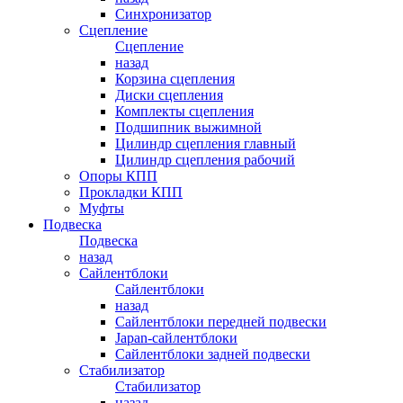
Синхронизатор
Сцепление
Сцепление
назад
Корзина сцепления
Диски сцепления
Комплекты сцепления
Подшипник выжимной
Цилиндр сцепления главный
Цилиндр сцепления рабочий
Опоры КПП
Прокладки КПП
Муфты
Подвеска
Подвеска
назад
Сайлентблоки
Сайлентблоки
назад
Сайлентблоки передней подвески
Japan-сайлентблоки
Сайлентблоки задней подвески
Стабилизатор
Стабилизатор
назад