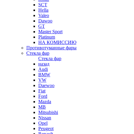
SCT
Hella
Valeo
Dawoo
GT
Master Sport
Platinum
НА КОМИССИЮ
Противотуманные фары
Стекла фар
Стекла фар
назад
Audi
BMW
VW
Daewoo
Fiat
Ford
Mazda
MB
Mitsubishi
Nissan
Opel
Peugeot
Renault