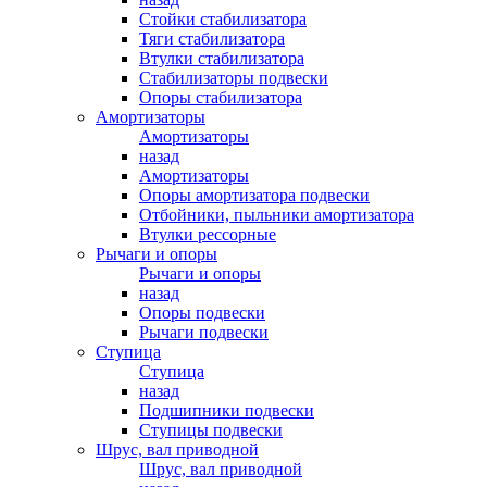
Стойки стабилизатора
Тяги стабилизатора
Втулки стабилизатора
Стабилизаторы подвески
Опоры стабилизатора
Амортизаторы
Амортизаторы
назад
Амортизаторы
Опоры амортизатора подвески
Отбойники, пыльники амортизатора
Втулки рессорные
Рычаги и опоры
Рычаги и опоры
назад
Опоры подвески
Рычаги подвески
Ступица
Ступица
назад
Подшипники подвески
Ступицы подвески
Шрус, вал приводной
Шрус, вал приводной