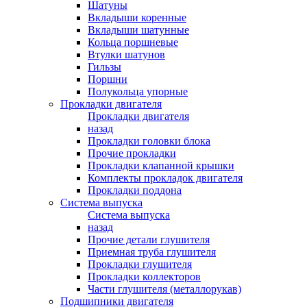
Шатуны
Вкладыши коренные
Вкладыши шатунные
Кольца поршневые
Втулки шатунов
Гильзы
Поршни
Полукольца упорные
Прокладки двигателя
Прокладки двигателя
назад
Прокладки головки блока
Прочие прокладки
Прокладки клапанной крышки
Комплекты прокладок двигателя
Прокладки поддона
Система выпуска
Система выпуска
назад
Прочие детали глушителя
Приемная труба глушителя
Прокладки глушителя
Прокладки коллекторов
Части глушителя (металлорукав)
Подшипники двигателя