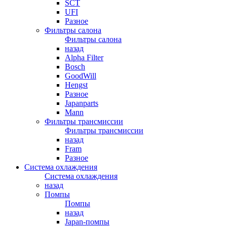
SCT
UFI
Разное
Фильтры салона
Фильтры салона
назад
Alpha Filter
Bosch
GoodWill
Hengst
Разное
Japanparts
Mann
Фильтры трансмиссии
Фильтры трансмиссии
назад
Fram
Разное
Система охлаждения
Система охлаждения
назад
Помпы
Помпы
назад
Japan-помпы