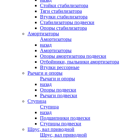
Стойки стабилизатора
Тяги стабилизатора
Втулки стабилизатора
Стабилизаторы подвески
Опоры стабилизатора
Амортизаторы
Амортизаторы
назад
Амортизаторы
Опоры амортизатора подвески
Отбойники, пыльники амортизатора
Втулки рессорные
Рычаги и опоры
Рычаги и опоры
назад
Опоры подвески
Рычаги подвески
Ступица
Ступица
назад
Подшипники подвески
Ступицы подвески
Шрус, вал приводной
Шрус, вал приводной