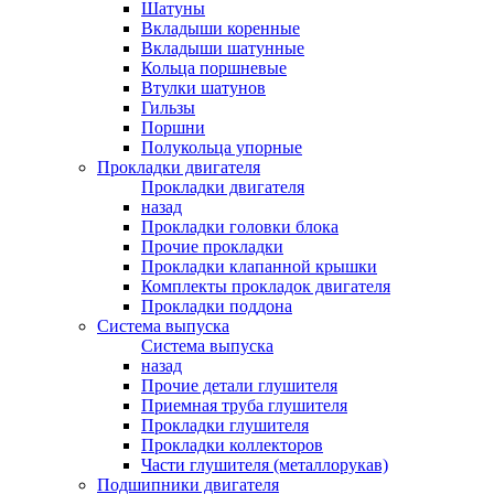
Шатуны
Вкладыши коренные
Вкладыши шатунные
Кольца поршневые
Втулки шатунов
Гильзы
Поршни
Полукольца упорные
Прокладки двигателя
Прокладки двигателя
назад
Прокладки головки блока
Прочие прокладки
Прокладки клапанной крышки
Комплекты прокладок двигателя
Прокладки поддона
Система выпуска
Система выпуска
назад
Прочие детали глушителя
Приемная труба глушителя
Прокладки глушителя
Прокладки коллекторов
Части глушителя (металлорукав)
Подшипники двигателя