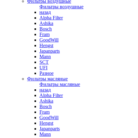
Фильтры воздушные
Фильтры воздушные
назад
Alpha Filter
Ashika
Bosch
Fram
GoodWill
Hengst
Japanparts
Mann
SCT
UFI
Разное
Фильтры масляные
Фильтры масляные
назад
Alpha Filter
Ashika
Bosch
Fram
GoodWill
Hengst
Japanparts
Mann