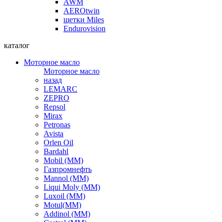
AWM
AEROtwin
щетки Miles
Endurovision
каталог
Моторное масло
Моторное масло
назад
LEMARC
ZEPRO
Repsol
Mirax
Petronas
Avista
Orlen Oil
Bardahl
Mobil (ММ)
Газпромнефть
Mannol (ММ)
Liqui Moly (ММ)
Luxoil (ММ)
Motul(ММ)
Addinol (ММ)