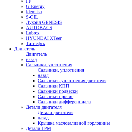
FF
G-Energy
Idemitsu
S-OIL
Лукойл GENESIS
AUTOBACS
Lubrex
HYUNDAI XTeer
Татнефть
Двигатель
Двигатель
назад
Сальники, уплотнения
Сальники, уплотнения
назад
Сальники , уплотнения двигателя
Сальники КПП
Сальники подвески
Сальники прочие
Сальники дифференциала
Детали двигателя
Детали двигателя
назад
Крышка маслозаливной горловины
Детали ГРМ