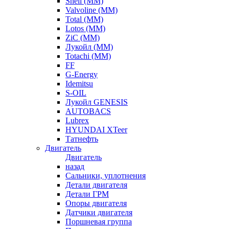
Shell (ММ)
Valvoline (ММ)
Total (ММ)
Lotos (ММ)
ZiC (ММ)
Лукойл (ММ)
Totachi (MM)
FF
G-Energy
Idemitsu
S-OIL
Лукойл GENESIS
AUTOBACS
Lubrex
HYUNDAI XTeer
Татнефть
Двигатель
Двигатель
назад
Сальники, уплотнения
Детали двигателя
Детали ГРМ
Опоры двигателя
Датчики двигателя
Поршневая группа