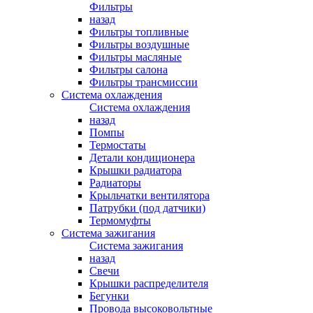
Фильтры
назад
Фильтры топливные
Фильтры воздушные
Фильтры масляные
Фильтры салона
Фильтры трансмиссии
Система охлаждения
Система охлаждения
назад
Помпы
Термостаты
Детали кондиционера
Крышки радиатора
Радиаторы
Крыльчатки вентилятора
Патрубки (под датчики)
Термомуфты
Система зажигания
Система зажигания
назад
Свечи
Крышки распределителя
Бегунки
Провода высоковольтные