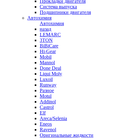
Прокладки двигателя
Система выпуска
Подшипники двигателя
Автохимия
Автохимия
назад
LEMARC
3TON
BiBiCare
Hi-Gear
Mobil
Mannol
Done Deal
Liqui Moly
Luxoil
Runway
Разное
Motul
Addinol
Castrol
Elf
Areca/Selenia
Eneos
Ravenol
Оригинальные жидкости