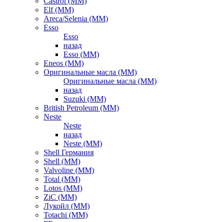
Castrol (ММ)
Elf (ММ)
Areca/Selenia (ММ)
Esso
Esso
назад
Esso (ММ)
Eneos (ММ)
Оригинальные масла (ММ)
Оригинальные масла (ММ)
назад
Suzuki (ММ)
British Petroleum (ММ)
Neste
Neste
назад
Neste (ММ)
Shell Германия
Shell (ММ)
Valvoline (ММ)
Total (ММ)
Lotos (ММ)
ZiC (ММ)
Лукойл (ММ)
Totachi (MM)