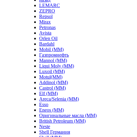
LEMARC
ZEPRO
Repsol
Mirax
Petronas
Avista
Orlen Oil
Bardahl
Mobil (ММ)
Газпромнефть
Mannol (ММ)
Liqui Moly (ММ)
Luxoil (ММ)
Motul(ММ)
Addinol (ММ)
Castrol (ММ)
Elf (ММ)
Areca/Selenia (ММ)
Esso
Eneos (ММ)
Оригинальные масла (ММ)
British Petroleum (ММ)
Neste
Shell Германия