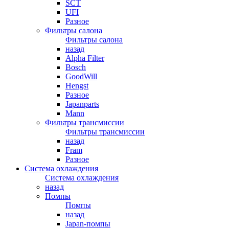
SCT
UFI
Разное
Фильтры салона
Фильтры салона
назад
Alpha Filter
Bosch
GoodWill
Hengst
Разное
Japanparts
Mann
Фильтры трансмиссии
Фильтры трансмиссии
назад
Fram
Разное
Система охлаждения
Система охлаждения
назад
Помпы
Помпы
назад
Japan-помпы