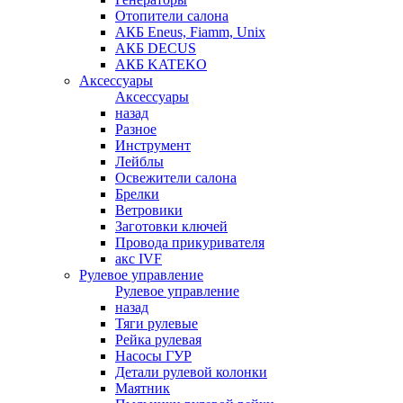
Отопители салона
АКБ Eneus, Fiamm, Unix
АКБ DECUS
АКБ KATEKO
Аксессуары
Аксессуары
назад
Разное
Инструмент
Лейблы
Освежители салона
Брелки
Ветровики
Заготовки ключей
Провода прикуривателя
акс IVF
Рулевое управление
Рулевое управление
назад
Тяги рулевые
Рейка рулевая
Насосы ГУР
Детали рулевой колонки
Маятник