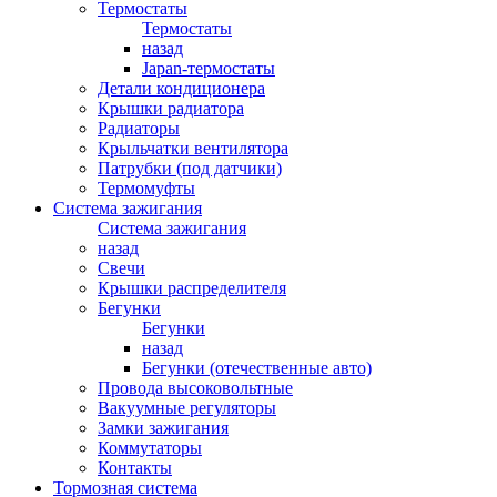
Термостаты
Термостаты
назад
Japan-термостаты
Детали кондиционера
Крышки радиатора
Радиаторы
Крыльчатки вентилятора
Патрубки (под датчики)
Термомуфты
Система зажигания
Система зажигания
назад
Свечи
Крышки распределителя
Бегунки
Бегунки
назад
Бегунки (отечественные авто)
Провода высоковольтные
Вакуумные регуляторы
Замки зажигания
Коммутаторы
Контакты
Тормозная система