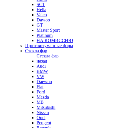
SCT
Hella
Valeo
Dawoo
GT
Master Sport
Platinum
НА КОМИССИЮ
Противотуманные фары
Стекла фар
Стекла фар
назад
Audi
BMW
VW
Daewoo
Fiat
Ford
Mazda
MB
Mitsubishi
Nissan
Opel
Peugeot
Renault