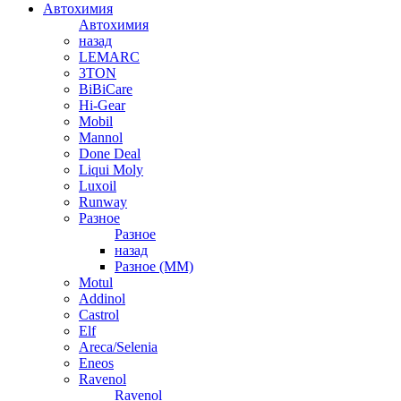
Автохимия
Автохимия
назад
LEMARC
3TON
BiBiCare
Hi-Gear
Mobil
Mannol
Done Deal
Liqui Moly
Luxoil
Runway
Разное
Разное
назад
Разное (ММ)
Motul
Addinol
Castrol
Elf
Areca/Selenia
Eneos
Ravenol
Ravenol