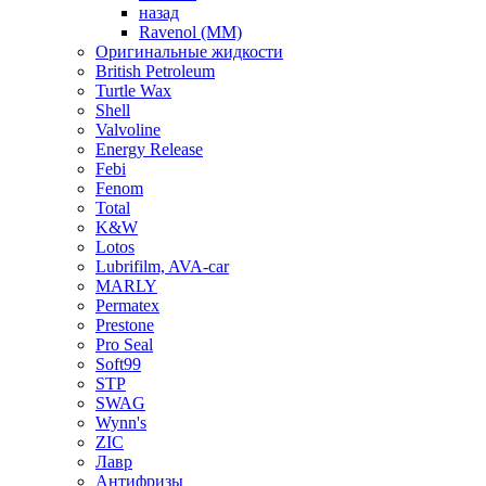
назад
Ravenol (ММ)
Оригинальные жидкости
British Petroleum
Turtle Wax
Shell
Valvoline
Energy Release
Febi
Fenom
Total
K&W
Lotos
Lubrifilm, AVA-car
MARLY
Permatex
Prestone
Pro Seal
Soft99
STP
SWAG
Wynn's
ZIC
Лавр
Антифризы