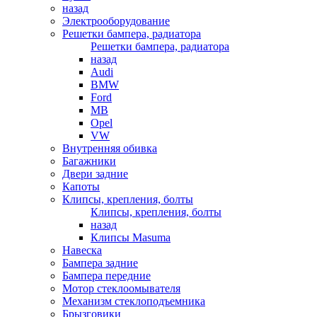
назад
Электрооборудование
Решетки бампера, радиатора
Решетки бампера, радиатора
назад
Audi
BMW
Ford
MB
Opel
VW
Внутренняя обивка
Багажники
Двери задние
Капоты
Клипсы, крепления, болты
Клипсы, крепления, болты
назад
Клипсы Masuma
Навеска
Бампера задние
Бампера передние
Мотор стеклоомывателя
Механизм стеклоподъемника
Брызговики