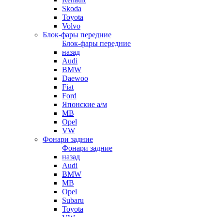
Skoda
Toyota
Volvo
Блок-фары передние
Блок-фары передние
назад
Audi
BMW
Daewoo
Fiat
Ford
Японские а/м
MB
Opel
VW
Фонари задние
Фонари задние
назад
Audi
BMW
MB
Opel
Subaru
Toyota