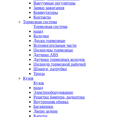
Вакуумные регуляторы
Замки зажигания
Коммутаторы
Контакты
Тормозная система
Тормозная система
назад
Колодки
Диски тормозные
Вспомогательные части
Цилиндры тормозные
Датчики ABS
Датчики тормозных колодок
Цилиндр тормозной рабочий
Шланги, патрубки
Тросы
Кузов
Кузов
назад
Электрооборудование
Решетки бампера, радиатора
Внутренняя обивка
Багажники
Двери задние
Капоты