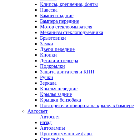
Клипсы, крепления, болты
Навеска
Бампера задние
Бампера передние
Мотор стеклоомывателя
Механизм стеклоподъемника
Брызговики
Замки
Двери передние
Кнопки
Детали интерьера
Подкрылки
Защита двигателя и КПП
Ручки
Зеркала
Крылья передние
Крылья задние
Крышки бензобака
Повторители поворота на крыле, в бампере
Автосвет
Автосвет
назад
Автолампы
Противотуманные фары
Стекла фар