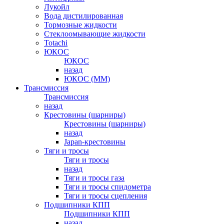
Лукойл
Вода дистилированная
Тормозные жидкости
Стеклоомывающие жидкости
Totachi
ЮКОС
ЮКОС
назад
ЮКОС (ММ)
Трансмиссия
Трансмиссия
назад
Крестовины (шарниры)
Крестовины (шарниры)
назад
Japan-крестовины
Тяги и тросы
Тяги и тросы
назад
Тяги и тросы газа
Тяги и тросы спидометра
Тяги и тросы сцепления
Подшипники КПП
Подшипники КПП
назад