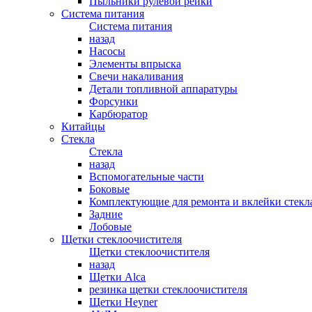
Пыльники рулевой рейки
Система питания
Система питания
назад
Насосы
Элементы впрыска
Свечи накаливания
Детали топливной аппаратуры
Форсунки
Карбюратор
Китайцы
Стекла
Стекла
назад
Вспомогательные части
Боковые
Комплектующие для ремонта и вклейки стекл
Задние
Лобовые
Щетки стеклоочистителя
Щетки стеклоочистителя
назад
Щетки Alca
резинка щетки стеклоочистителя
Щетки Heyner