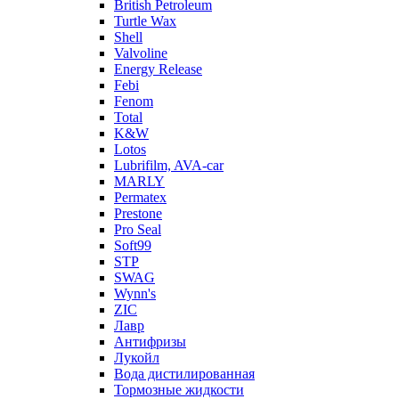
British Petroleum
Turtle Wax
Shell
Valvoline
Energy Release
Febi
Fenom
Total
K&W
Lotos
Lubrifilm, AVA-car
MARLY
Permatex
Prestone
Pro Seal
Soft99
STP
SWAG
Wynn's
ZIC
Лавр
Антифризы
Лукойл
Вода дистилированная
Тормозные жидкости