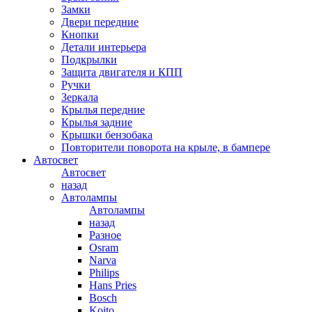
Замки
Двери передние
Кнопки
Детали интерьера
Подкрылки
Защита двигателя и КПП
Ручки
Зеркала
Крылья передние
Крылья задние
Крышки бензобака
Повторители поворота на крыле, в бампере
Автосвет
Автосвет
назад
Автолампы
Автолампы
назад
Разное
Osram
Narva
Philips
Hans Pries
Bosch
Koito