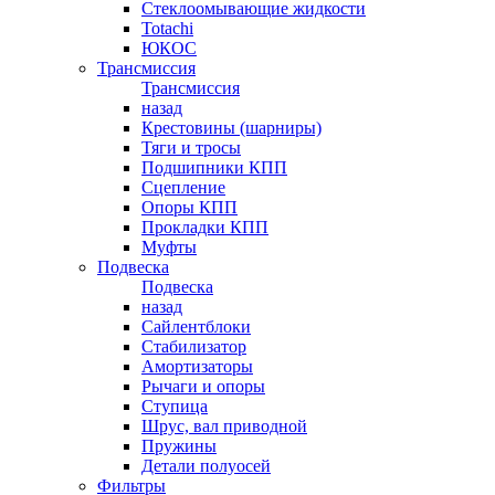
Стеклоомывающие жидкости
Totachi
ЮКОС
Трансмиссия
Трансмиссия
назад
Крестовины (шарниры)
Тяги и тросы
Подшипники КПП
Сцепление
Опоры КПП
Прокладки КПП
Муфты
Подвеска
Подвеска
назад
Сайлентблоки
Стабилизатор
Амортизаторы
Рычаги и опоры
Ступица
Шрус, вал приводной
Пружины
Детали полуосей
Фильтры