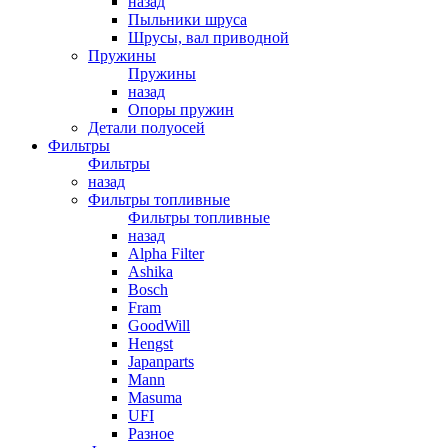
назад
Пыльники шруса
Шрусы, вал приводной
Пружины
Пружины
назад
Опоры пружин
Детали полуосей
Фильтры
Фильтры
назад
Фильтры топливные
Фильтры топливные
назад
Alpha Filter
Ashika
Bosch
Fram
GoodWill
Hengst
Japanparts
Mann
Masuma
UFI
Разное