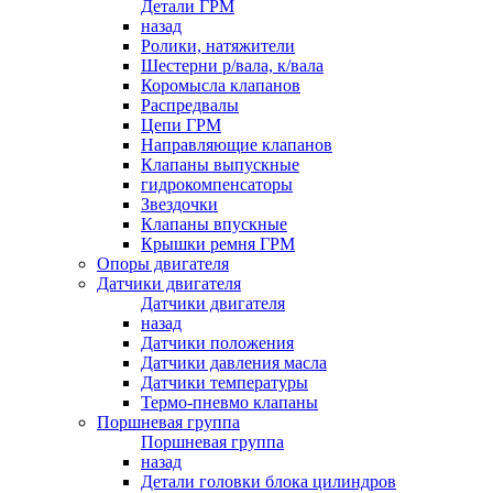
Детали ГРМ
назад
Ролики, натяжители
Шестерни р/вала, к/вала
Коромысла клапанов
Распредвалы
Цепи ГРМ
Направляющие клапанов
Клапаны выпускные
гидрокомпенсаторы
Звездочки
Клапаны впускные
Крышки ремня ГРМ
Опоры двигателя
Датчики двигателя
Датчики двигателя
назад
Датчики положения
Датчики давления масла
Датчики температуры
Термо-пневмо клапаны
Поршневая группа
Поршневая группа
назад
Детали головки блока цилиндров