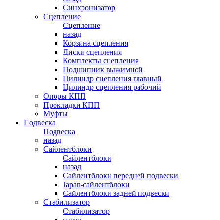
Синхронизатор
Сцепление
Сцепление
назад
Корзина сцепления
Диски сцепления
Комплекты сцепления
Подшипник выжимной
Цилиндр сцепления главный
Цилиндр сцепления рабочий
Опоры КПП
Прокладки КПП
Муфты
Подвеска
Подвеска
назад
Сайлентблоки
Сайлентблоки
назад
Сайлентблоки передней подвески
Japan-сайлентблоки
Сайлентблоки задней подвески
Стабилизатор
Стабилизатор
назад