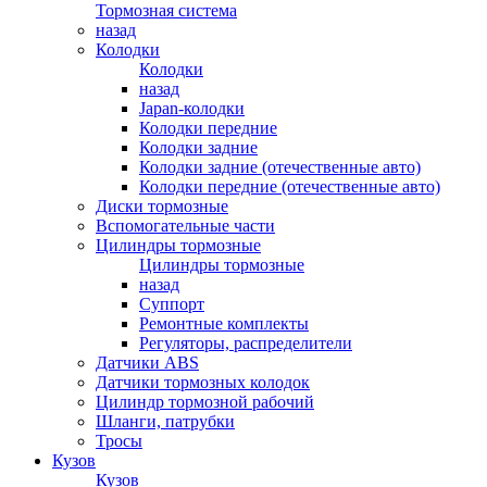
Тормозная система
назад
Колодки
Колодки
назад
Japan-колодки
Колодки передние
Колодки задние
Колодки задние (отечественные авто)
Колодки передние (отечественные авто)
Диски тормозные
Вспомогательные части
Цилиндры тормозные
Цилиндры тормозные
назад
Суппорт
Ремонтные комплекты
Регуляторы, распределители
Датчики ABS
Датчики тормозных колодок
Цилиндр тормозной рабочий
Шланги, патрубки
Тросы
Кузов
Кузов