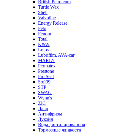
British Petroleum
Turtle Wax
Shell
Valvoline
Energy Release
Febi
Fenom
Total
K&W
Lotos
Lubrifilm, AVA-car
MARLY
Permatex
Prestone
Pro Seal
Soft99
STP
SWAG
Wynn's
ZIC
Лавр
Антифризы
Лукойл
Вода дистилированная
Тормозные жидкости