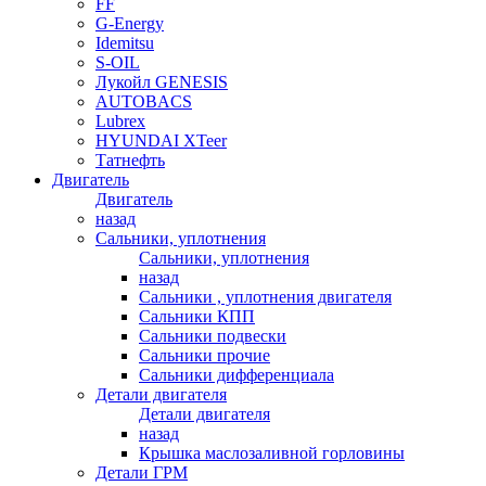
FF
G-Energy
Idemitsu
S-OIL
Лукойл GENESIS
AUTOBACS
Lubrex
HYUNDAI XTeer
Татнефть
Двигатель
Двигатель
назад
Сальники, уплотнения
Сальники, уплотнения
назад
Сальники , уплотнения двигателя
Сальники КПП
Сальники подвески
Сальники прочие
Сальники дифференциала
Детали двигателя
Детали двигателя
назад
Крышка маслозаливной горловины
Детали ГРМ