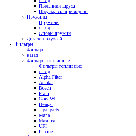
назад
Пыльники шруса
Шрусы, вал приводной
Пружины
Пружины
назад
Опоры пружин
Детали полуосей
Фильтры
Фильтры
назад
Фильтры топливные
Фильтры топливные
назад
Alpha Filter
Ashika
Bosch
Fram
GoodWill
Hengst
Japanparts
Mann
Masuma
UFI
Разное