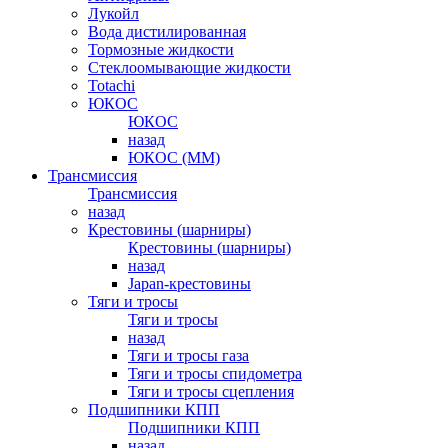
Лукойл
Вода дистилированная
Тормозные жидкости
Стеклоомывающие жидкости
Totachi
ЮКОС
ЮКОС
назад
ЮКОС (ММ)
Трансмиссия
Трансмиссия
назад
Крестовины (шарниры)
Крестовины (шарниры)
назад
Japan-крестовины
Тяги и тросы
Тяги и тросы
назад
Тяги и тросы газа
Тяги и тросы спидометра
Тяги и тросы сцепления
Подшипники КПП
Подшипники КПП
назад