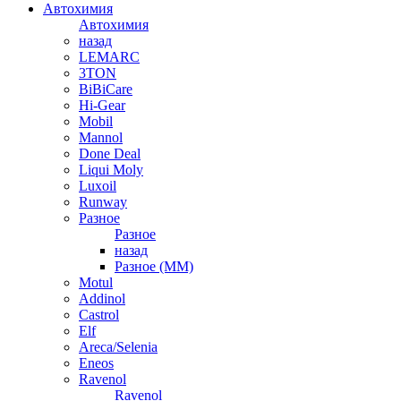
Автохимия
Автохимия
назад
LEMARC
3TON
BiBiCare
Hi-Gear
Mobil
Mannol
Done Deal
Liqui Moly
Luxoil
Runway
Разное
Разное
назад
Разное (ММ)
Motul
Addinol
Castrol
Elf
Areca/Selenia
Eneos
Ravenol
Ravenol