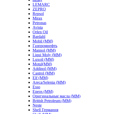
LEMARC
ZEPRO
Repsol
Mirax
Petronas
Avista
Orlen Oil
Bardahl
Mobil (ММ)
Газпромнефть
Mannol (ММ)
Liqui Moly (ММ)
Luxoil (ММ)
Motul(ММ)
Addinol (ММ)
Castrol (ММ)
Elf (ММ)
Areca/Selenia (ММ)
Esso
Eneos (ММ)
Оригинальные масла (ММ)
British Petroleum (ММ)
Neste
Shell Германия