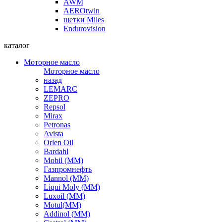
AWM
AEROtwin
щетки Miles
Endurovision
каталог
Моторное масло
Моторное масло
назад
LEMARC
ZEPRO
Repsol
Mirax
Petronas
Avista
Orlen Oil
Bardahl
Mobil (ММ)
Газпромнефть
Mannol (ММ)
Liqui Moly (ММ)
Luxoil (ММ)
Motul(ММ)
Addinol (ММ)