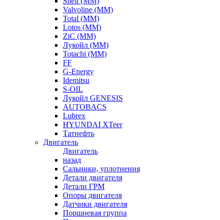
Shell (ММ)
Valvoline (ММ)
Total (ММ)
Lotos (ММ)
ZiC (ММ)
Лукойл (ММ)
Totachi (MM)
FF
G-Energy
Idemitsu
S-OIL
Лукойл GENESIS
AUTOBACS
Lubrex
HYUNDAI XTeer
Татнефть
Двигатель
Двигатель
назад
Сальники, уплотнения
Детали двигателя
Детали ГРМ
Опоры двигателя
Датчики двигателя
Поршневая группа