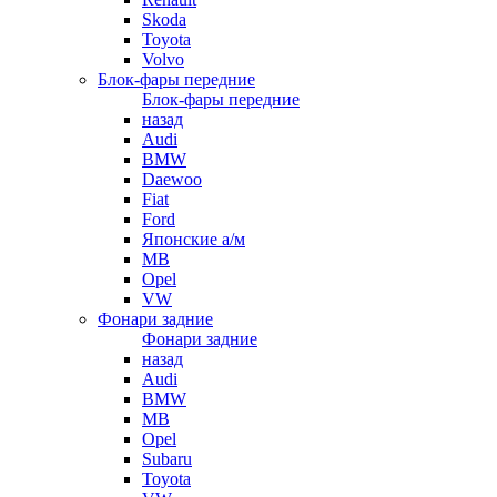
Skoda
Toyota
Volvo
Блок-фары передние
Блок-фары передние
назад
Audi
BMW
Daewoo
Fiat
Ford
Японские а/м
MB
Opel
VW
Фонари задние
Фонари задние
назад
Audi
BMW
MB
Opel
Subaru
Toyota