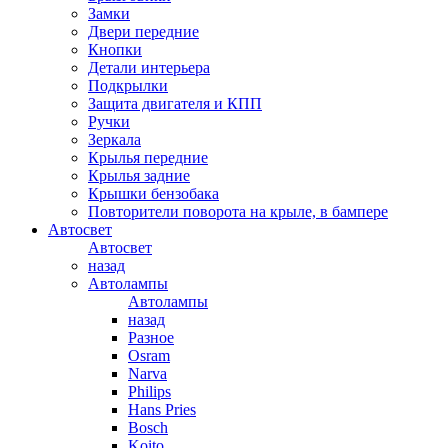
Замки
Двери передние
Кнопки
Детали интерьера
Подкрылки
Защита двигателя и КПП
Ручки
Зеркала
Крылья передние
Крылья задние
Крышки бензобака
Повторители поворота на крыле, в бампере
Автосвет
Автосвет
назад
Автолампы
Автолампы
назад
Разное
Osram
Narva
Philips
Hans Pries
Bosch
Koito