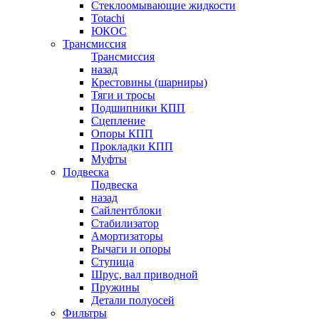
Стеклоомывающие жидкости
Totachi
ЮКОС
Трансмиссия
Трансмиссия
назад
Крестовины (шарниры)
Тяги и тросы
Подшипники КПП
Сцепление
Опоры КПП
Прокладки КПП
Муфты
Подвеска
Подвеска
назад
Сайлентблоки
Стабилизатор
Амортизаторы
Рычаги и опоры
Ступица
Шрус, вал приводной
Пружины
Детали полуосей
Фильтры