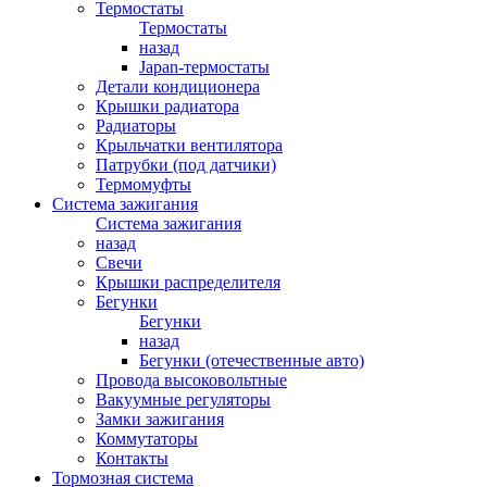
Термостаты
Термостаты
назад
Japan-термостаты
Детали кондиционера
Крышки радиатора
Радиаторы
Крыльчатки вентилятора
Патрубки (под датчики)
Термомуфты
Система зажигания
Система зажигания
назад
Свечи
Крышки распределителя
Бегунки
Бегунки
назад
Бегунки (отечественные авто)
Провода высоковольтные
Вакуумные регуляторы
Замки зажигания
Коммутаторы
Контакты
Тормозная система