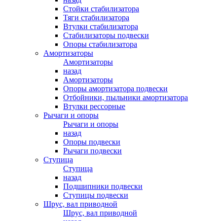
Стойки стабилизатора
Тяги стабилизатора
Втулки стабилизатора
Стабилизаторы подвески
Опоры стабилизатора
Амортизаторы
Амортизаторы
назад
Амортизаторы
Опоры амортизатора подвески
Отбойники, пыльники амортизатора
Втулки рессорные
Рычаги и опоры
Рычаги и опоры
назад
Опоры подвески
Рычаги подвески
Ступица
Ступица
назад
Подшипники подвески
Ступицы подвески
Шрус, вал приводной
Шрус, вал приводной