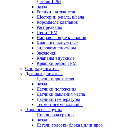
Детали ГРМ
назад
Ролики, натяжители
Шестерни р/вала, к/вала
Коромысла клапанов
Распредвалы
Цепи ГРМ
Направляющие клапанов
Клапаны выпускные
гидрокомпенсаторы
Звездочки
Клапаны впускные
Крышки ремня ГРМ
Опоры двигателя
Датчики двигателя
Датчики двигателя
назад
Датчики положения
Датчики давления масла
Датчики температуры
Термо-пневмо клапаны
Поршневая группа
Поршневая группа
назад
Детали головки блока цилиндров