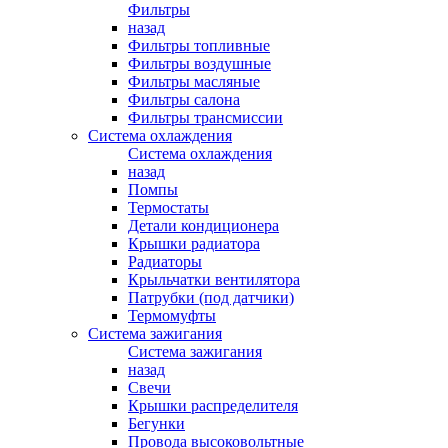
Фильтры
назад
Фильтры топливные
Фильтры воздушные
Фильтры масляные
Фильтры салона
Фильтры трансмиссии
Система охлаждения
Система охлаждения
назад
Помпы
Термостаты
Детали кондиционера
Крышки радиатора
Радиаторы
Крыльчатки вентилятора
Патрубки (под датчики)
Термомуфты
Система зажигания
Система зажигания
назад
Свечи
Крышки распределителя
Бегунки
Провода высоковольтные