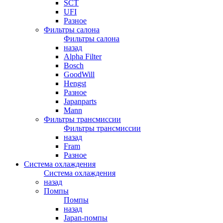
SCT
UFI
Разное
Фильтры салона
Фильтры салона
назад
Alpha Filter
Bosch
GoodWill
Hengst
Разное
Japanparts
Mann
Фильтры трансмиссии
Фильтры трансмиссии
назад
Fram
Разное
Система охлаждения
Система охлаждения
назад
Помпы
Помпы
назад
Japan-помпы