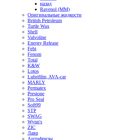
назад
Ravenol (ММ)
Оригинальные жидкости
British Petroleum
Turtle Wax
Shell
Valvoline
Energy Release
Febi
Fenom
Total
K&W
Lotos
Lubrifilm, AVA-car
MARLY
Permatex
Prestone
Pro Seal
Soft99
STP
SWAG
Wynn's
ZIC
Лавр
Антифризы