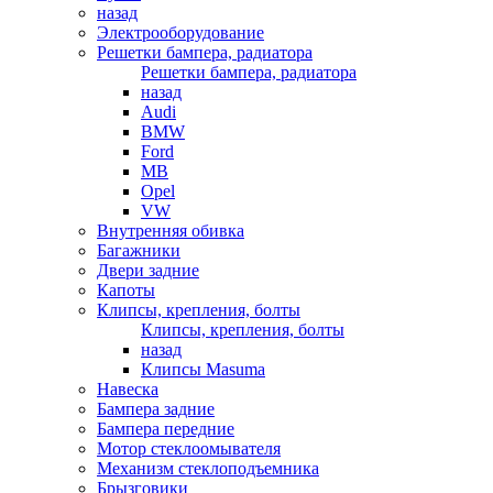
назад
Электрооборудование
Решетки бампера, радиатора
Решетки бампера, радиатора
назад
Audi
BMW
Ford
MB
Opel
VW
Внутренняя обивка
Багажники
Двери задние
Капоты
Клипсы, крепления, болты
Клипсы, крепления, болты
назад
Клипсы Masuma
Навеска
Бампера задние
Бампера передние
Мотор стеклоомывателя
Механизм стеклоподъемника
Брызговики