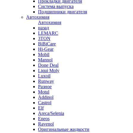
Прокладки двигателя
Система выпуска
Подшипники двигателя
Автохимия
Автохимия
назад
LEMARC
3TON
BiBiCare
Hi-Gear
Mobil
Mannol
Done Deal
Liqui Moly
Luxoil
Runway
Разное
Motul
Addinol
Castrol
Elf
Areca/Selenia
Eneos
Ravenol
Оригинальные жидкости