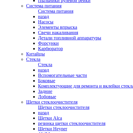
Пыльники рулевой рейки
Система питания
Система питания
назад
Насосы
Элементы впрыска
Свечи накаливания
Детали топливной аппаратуры
Форсунки
Карбюратор
Китайцы
Стекла
Стекла
назад
Вспомогательные части
Боковые
Комплектующие для ремонта и вклейки стекл
Задние
Лобовые
Щетки стеклоочистителя
Щетки стеклоочистителя
назад
Щетки Alca
резинка щетки стеклоочистителя
Щетки Heyner