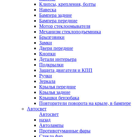
Клипсы, крепления, болты
Навеска
Бампера задние
Бампера передние
Мотор стеклоомывателя
Механизм стеклоподъемника
Брызговики
Замки
Двери передние
Кнопки
Детали интерьера
Подкрылки
Защита двигателя и КПП
Ручки
Зеркала
Крылья передние
Крылья задние
Крышки бензобака
Повторители поворота на крыле, в бампере
Автосвет
Автосвет
назад
Автолампы
Противотуманные фары
Стекла фар