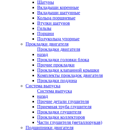
Шатуны
Вкладыши коренные
Вкладыши шатунные
Кольца поршневые
Втулки шатунов
Гильзы
Поршни
Полукольца упорные
Прокладки двигателя
Прокладки двигателя
назад
Прокладки головки блока
Прочие прокладки
Прокладки клапанной крышки
Комплекты прокладок двигателя
Прокладки поддона
Система выпуска
Система выпуска
назад
Прочие детали глушителя
Приемная труба глушителя
Прокладки глушителя
Прокладки коллекторов
Части глушителя (металлорукав)
Подшипники двигателя