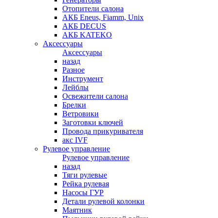
Отопители салона
АКБ Eneus, Fiamm, Unix
АКБ DECUS
АКБ KATEKO
Аксессуары
Аксессуары
назад
Разное
Инструмент
Лейблы
Освежители салона
Брелки
Ветровики
Заготовки ключей
Провода прикуривателя
акс IVF
Рулевое управление
Рулевое управление
назад
Тяги рулевые
Рейка рулевая
Насосы ГУР
Детали рулевой колонки
Маятник