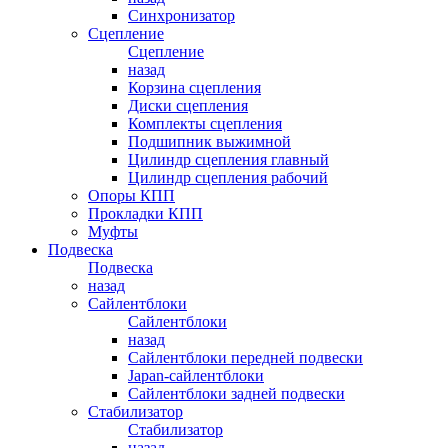
Синхронизатор
Сцепление
Сцепление
назад
Корзина сцепления
Диски сцепления
Комплекты сцепления
Подшипник выжимной
Цилиндр сцепления главный
Цилиндр сцепления рабочий
Опоры КПП
Прокладки КПП
Муфты
Подвеска
Подвеска
назад
Сайлентблоки
Сайлентблоки
назад
Сайлентблоки передней подвески
Japan-сайлентблоки
Сайлентблоки задней подвески
Стабилизатор
Стабилизатор
назад