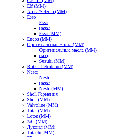
Castrol (ММ)
Elf (ММ)
Areca/Selenia (ММ)
Esso
Esso
назад
Esso (ММ)
Eneos (ММ)
Оригинальные масла (ММ)
Оригинальные масла (ММ)
назад
Suzuki (ММ)
British Petroleum (ММ)
Neste
Neste
назад
Neste (ММ)
Shell Германия
Shell (ММ)
Valvoline (ММ)
Total (ММ)
Lotos (ММ)
ZiC (ММ)
Лукойл (ММ)
Totachi (MM)