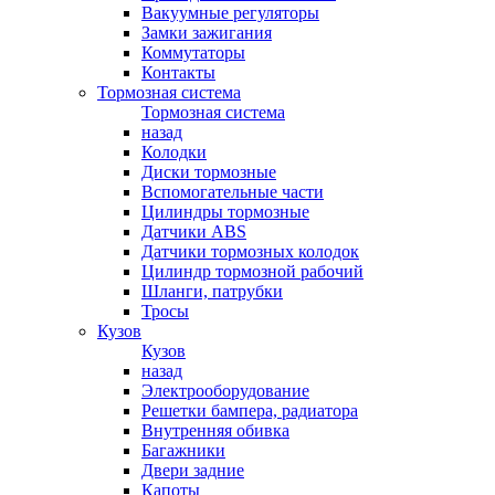
Вакуумные регуляторы
Замки зажигания
Коммутаторы
Контакты
Тормозная система
Тормозная система
назад
Колодки
Диски тормозные
Вспомогательные части
Цилиндры тормозные
Датчики ABS
Датчики тормозных колодок
Цилиндр тормозной рабочий
Шланги, патрубки
Тросы
Кузов
Кузов
назад
Электрооборудование
Решетки бампера, радиатора
Внутренняя обивка
Багажники
Двери задние
Капоты