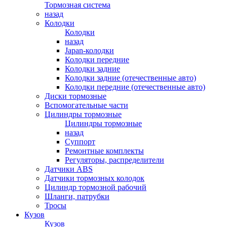
Тормозная система
назад
Колодки
Колодки
назад
Japan-колодки
Колодки передние
Колодки задние
Колодки задние (отечественные авто)
Колодки передние (отечественные авто)
Диски тормозные
Вспомогательные части
Цилиндры тормозные
Цилиндры тормозные
назад
Суппорт
Ремонтные комплекты
Регуляторы, распределители
Датчики ABS
Датчики тормозных колодок
Цилиндр тормозной рабочий
Шланги, патрубки
Тросы
Кузов
Кузов