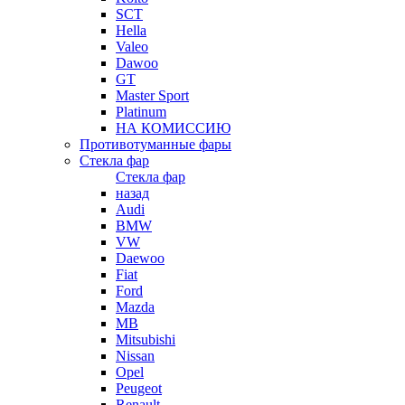
SCT
Hella
Valeo
Dawoo
GT
Master Sport
Platinum
НА КОМИССИЮ
Противотуманные фары
Стекла фар
Стекла фар
назад
Audi
BMW
VW
Daewoo
Fiat
Ford
Mazda
MB
Mitsubishi
Nissan
Opel
Peugeot
Renault