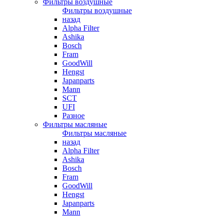
Фильтры воздушные
Фильтры воздушные
назад
Alpha Filter
Ashika
Bosch
Fram
GoodWill
Hengst
Japanparts
Mann
SCT
UFI
Разное
Фильтры масляные
Фильтры масляные
назад
Alpha Filter
Ashika
Bosch
Fram
GoodWill
Hengst
Japanparts
Mann