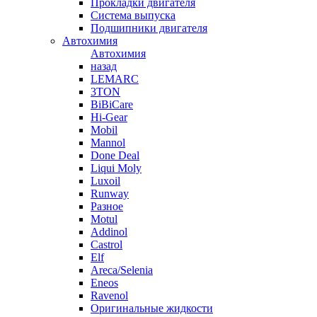
Прокладки двигателя
Система выпуска
Подшипники двигателя
Автохимия
Автохимия
назад
LEMARC
3TON
BiBiCare
Hi-Gear
Mobil
Mannol
Done Deal
Liqui Moly
Luxoil
Runway
Разное
Motul
Addinol
Castrol
Elf
Areca/Selenia
Eneos
Ravenol
Оригинальные жидкости