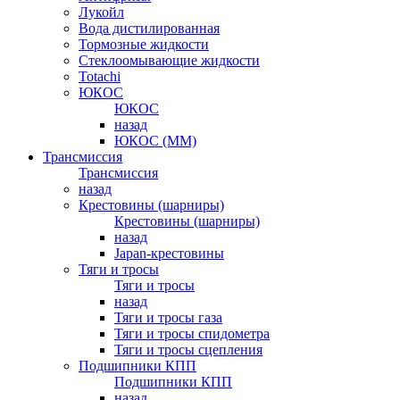
Лукойл
Вода дистилированная
Тормозные жидкости
Стеклоомывающие жидкости
Totachi
ЮКОС
ЮКОС
назад
ЮКОС (ММ)
Трансмиссия
Трансмиссия
назад
Крестовины (шарниры)
Крестовины (шарниры)
назад
Japan-крестовины
Тяги и тросы
Тяги и тросы
назад
Тяги и тросы газа
Тяги и тросы спидометра
Тяги и тросы сцепления
Подшипники КПП
Подшипники КПП
назад