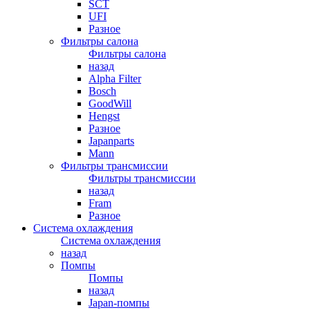
SCT
UFI
Разное
Фильтры салона
Фильтры салона
назад
Alpha Filter
Bosch
GoodWill
Hengst
Разное
Japanparts
Mann
Фильтры трансмиссии
Фильтры трансмиссии
назад
Fram
Разное
Система охлаждения
Система охлаждения
назад
Помпы
Помпы
назад
Japan-помпы