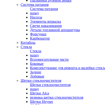
Пыльники рулевой рейки
Система питания
Система питания
назад
Насосы
Элементы впрыска
Свечи накаливания
Детали топливной аппаратуры
Форсунки
Карбюратор
Китайцы
Стекла
Стекла
назад
Вспомогательные части
Боковые
Комплектующие для ремонта и вклейки стекл
Задние
Лобовые
Щетки стеклоочистителя
Щетки стеклоочистителя
назад
Щетки Alca
резинка щетки стеклоочистителя
Щетки Heyner