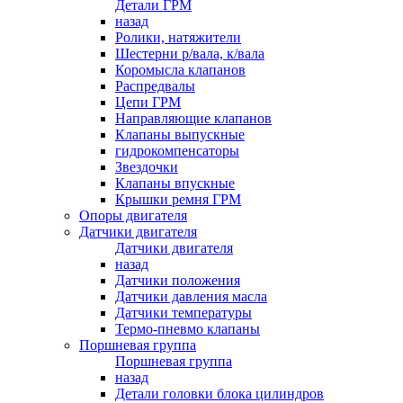
Детали ГРМ
назад
Ролики, натяжители
Шестерни р/вала, к/вала
Коромысла клапанов
Распредвалы
Цепи ГРМ
Направляющие клапанов
Клапаны выпускные
гидрокомпенсаторы
Звездочки
Клапаны впускные
Крышки ремня ГРМ
Опоры двигателя
Датчики двигателя
Датчики двигателя
назад
Датчики положения
Датчики давления масла
Датчики температуры
Термо-пневмо клапаны
Поршневая группа
Поршневая группа
назад
Детали головки блока цилиндров