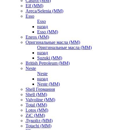
Castrol (ММ)
Elf (ММ)
Areca/Selenia (ММ)
Esso
Esso
назад
Esso (ММ)
Eneos (ММ)
Оригинальные масла (ММ)
Оригинальные масла (ММ)
назад
Suzuki (ММ)
British Petroleum (ММ)
Neste
Neste
назад
Neste (ММ)
Shell Германия
Shell (ММ)
Valvoline (ММ)
Total (ММ)
Lotos (ММ)
ZiC (ММ)
Лукойл (ММ)
Totachi (MM)