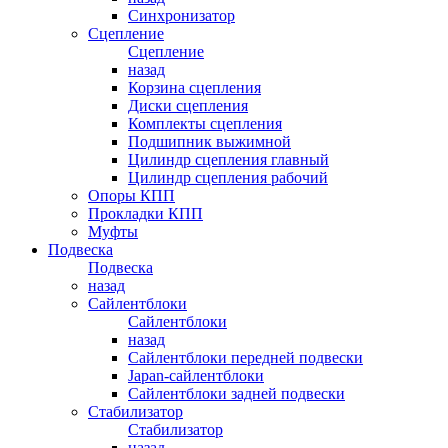
Синхронизатор
Сцепление
Сцепление
назад
Корзина сцепления
Диски сцепления
Комплекты сцепления
Подшипник выжимной
Цилиндр сцепления главный
Цилиндр сцепления рабочий
Опоры КПП
Прокладки КПП
Муфты
Подвеска
Подвеска
назад
Сайлентблоки
Сайлентблоки
назад
Сайлентблоки передней подвески
Japan-сайлентблоки
Сайлентблоки задней подвески
Стабилизатор
Стабилизатор
назад