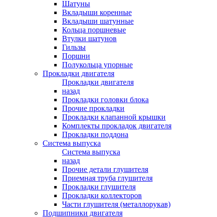
Шатуны
Вкладыши коренные
Вкладыши шатунные
Кольца поршневые
Втулки шатунов
Гильзы
Поршни
Полукольца упорные
Прокладки двигателя
Прокладки двигателя
назад
Прокладки головки блока
Прочие прокладки
Прокладки клапанной крышки
Комплекты прокладок двигателя
Прокладки поддона
Система выпуска
Система выпуска
назад
Прочие детали глушителя
Приемная труба глушителя
Прокладки глушителя
Прокладки коллекторов
Части глушителя (металлорукав)
Подшипники двигателя