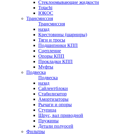
Стеклоомывающие жидкости
Totachi
ЮКОС
Трансмиссия
Трансмиссия
назад
Крестовины (шарниры)
Тяги и тросы
Подшипники КПП
Сцепление
Опоры КПП
Прокладки КПП
Муфты
Подвеска
Подвеска
назад
Сайлентблоки
Стабилизатор
Амортизаторы
Рычаги и опоры
Ступица
Шрус, вал приводной
Пружины
Детали полуосей
Фильтры