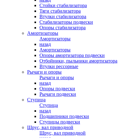
Стойки стабилизатора
Тяги стабилизатора
Втулки стабилизатора
Стабилизаторы подвески
Опоры стабилизатора
Амортизаторы
Амортизаторы
назад
Амортизаторы
Опоры амортизатора подвески
Отбойники, пыльники амортизатора
Втулки рессорные
Рычаги и опоры
Рычаги и опоры
назад
Опоры подвески
Рычаги подвески
Ступица
Ступица
назад
Подшипники подвески
Ступицы подвески
Шрус, вал приводной
Шрус, вал приводной