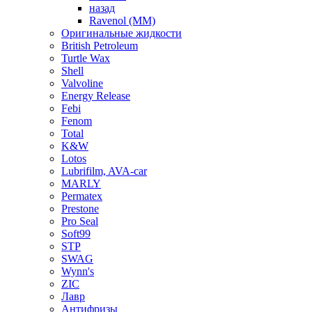
назад
Ravenol (ММ)
Оригинальные жидкости
British Petroleum
Turtle Wax
Shell
Valvoline
Energy Release
Febi
Fenom
Total
K&W
Lotos
Lubrifilm, AVA-car
MARLY
Permatex
Prestone
Pro Seal
Soft99
STP
SWAG
Wynn's
ZIC
Лавр
Антифризы