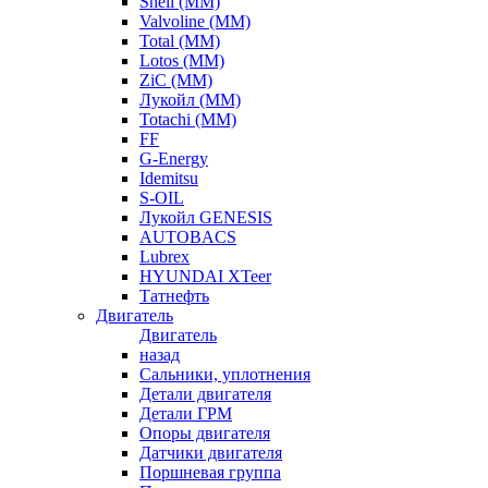
Shell (ММ)
Valvoline (ММ)
Total (ММ)
Lotos (ММ)
ZiC (ММ)
Лукойл (ММ)
Totachi (MM)
FF
G-Energy
Idemitsu
S-OIL
Лукойл GENESIS
AUTOBACS
Lubrex
HYUNDAI XTeer
Татнефть
Двигатель
Двигатель
назад
Сальники, уплотнения
Детали двигателя
Детали ГРМ
Опоры двигателя
Датчики двигателя
Поршневая группа