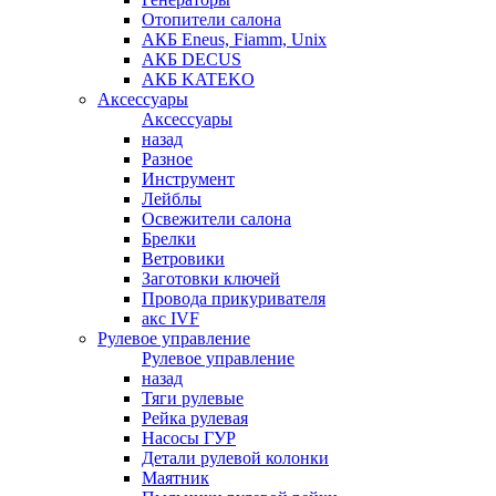
Отопители салона
АКБ Eneus, Fiamm, Unix
АКБ DECUS
АКБ KATEKO
Аксессуары
Аксессуары
назад
Разное
Инструмент
Лейблы
Освежители салона
Брелки
Ветровики
Заготовки ключей
Провода прикуривателя
акс IVF
Рулевое управление
Рулевое управление
назад
Тяги рулевые
Рейка рулевая
Насосы ГУР
Детали рулевой колонки
Маятник