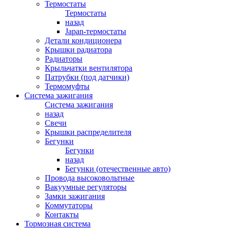
Термостаты
Термостаты
назад
Japan-термостаты
Детали кондиционера
Крышки радиатора
Радиаторы
Крыльчатки вентилятора
Патрубки (под датчики)
Термомуфты
Система зажигания
Система зажигания
назад
Свечи
Крышки распределителя
Бегунки
Бегунки
назад
Бегунки (отечественные авто)
Провода высоковольтные
Вакуумные регуляторы
Замки зажигания
Коммутаторы
Контакты
Тормозная система