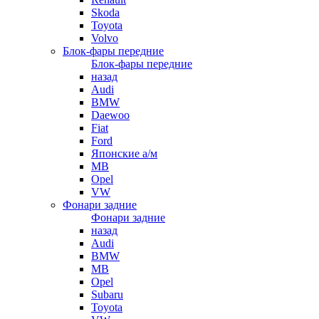
Skoda
Toyota
Volvo
Блок-фары передние
Блок-фары передние
назад
Audi
BMW
Daewoo
Fiat
Ford
Японские а/м
MB
Opel
VW
Фонари задние
Фонари задние
назад
Audi
BMW
MB
Opel
Subaru
Toyota