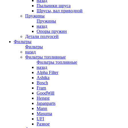
назад
Пыльники шруса
Шрусы, вал приводной
Пружины
Пружины
назад
Опоры пружин
Детали полуосей
Фильтры
Фильтры
назад
Фильтры топливные
Фильтры топливные
назад
Alpha Filter
Ashika
Bosch
Fram
GoodWill
Hengst
Japanparts
Mann
Masuma
UFI
Разное