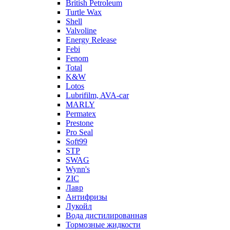
British Petroleum
Turtle Wax
Shell
Valvoline
Energy Release
Febi
Fenom
Total
K&W
Lotos
Lubrifilm, AVA-car
MARLY
Permatex
Prestone
Pro Seal
Soft99
STP
SWAG
Wynn's
ZIC
Лавр
Антифризы
Лукойл
Вода дистилированная
Тормозные жидкости