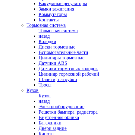
Вакуумные регуляторы
Замки зажигания
Коммутаторы
Контакты
Тормозная система
Тормозная система
назад
Колодки
Диски тормозные
Вспомогательные части
Цилиндры тормозные
Датчики ABS
Датчики тормозных колодок
Цилиндр тормозной рабочий
Шланги, патрубки
Тросы
Кузов
Кузов
назад
Электрооборудование
Решетки бампера, радиатора
Внутренняя обивка
Багажники
Двери задние
Капоты