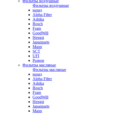
Фильтры воздушные
Фильтры воздушные
назад
Alpha Filter
Ashika
Bosch
Fram
GoodWill
Hengst
Japanparts
Mann
SCT
UFI
Разное
Фильтры масляные
Фильтры масляные
назад
Alpha Filter
Ashika
Bosch
Fram
GoodWill
Hengst
Japanparts
Mann