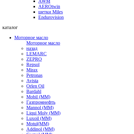
AWM
AEROtwin
щетки Miles
Endurovision
каталог
Моторное масло
Моторное масло
назад
LEMARC
ZEPRO
Repsol
Mirax
Petronas
Avista
Orlen Oil
Bardahl
Mobil (ММ)
Газпромнефть
Mannol (ММ)
Liqui Moly (ММ)
Luxoil (ММ)
Motul(ММ)
Addinol (ММ)