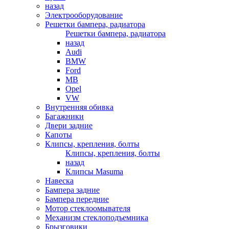
назад
Электрооборудование
Решетки бампера, радиатора
Решетки бампера, радиатора
назад
Audi
BMW
Ford
MB
Opel
VW
Внутренняя обивка
Багажники
Двери задние
Капоты
Клипсы, крепления, болты
Клипсы, крепления, болты
назад
Клипсы Masuma
Навеска
Бампера задние
Бампера передние
Мотор стеклоомывателя
Механизм стеклоподъемника
Брызговики