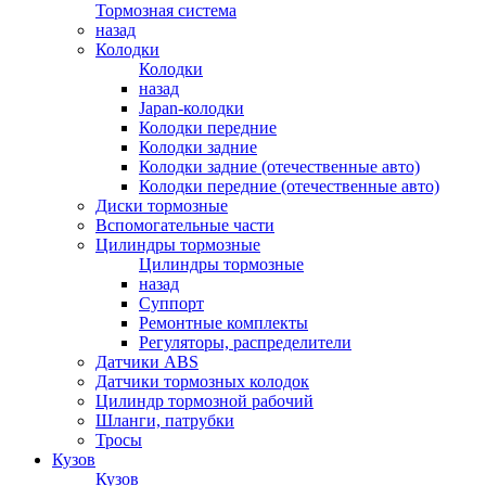
Тормозная система
назад
Колодки
Колодки
назад
Japan-колодки
Колодки передние
Колодки задние
Колодки задние (отечественные авто)
Колодки передние (отечественные авто)
Диски тормозные
Вспомогательные части
Цилиндры тормозные
Цилиндры тормозные
назад
Суппорт
Ремонтные комплекты
Регуляторы, распределители
Датчики ABS
Датчики тормозных колодок
Цилиндр тормозной рабочий
Шланги, патрубки
Тросы
Кузов
Кузов