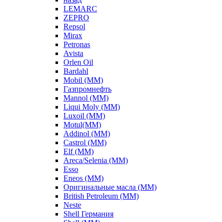
LEMARC
ZEPRO
Repsol
Mirax
Petronas
Avista
Orlen Oil
Bardahl
Mobil (ММ)
Газпромнефть
Mannol (ММ)
Liqui Moly (ММ)
Luxoil (ММ)
Motul(ММ)
Addinol (ММ)
Castrol (ММ)
Elf (ММ)
Areca/Selenia (ММ)
Esso
Eneos (ММ)
Оригинальные масла (ММ)
British Petroleum (ММ)
Neste
Shell Германия