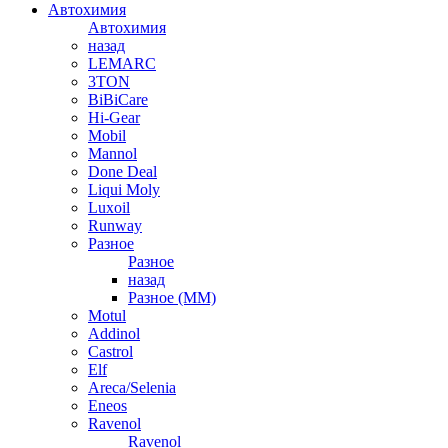
Автохимия
Автохимия
назад
LEMARC
3TON
BiBiCare
Hi-Gear
Mobil
Mannol
Done Deal
Liqui Moly
Luxoil
Runway
Разное
Разное
назад
Разное (ММ)
Motul
Addinol
Castrol
Elf
Areca/Selenia
Eneos
Ravenol
Ravenol