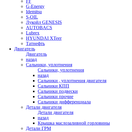
FF
G-Energy
Idemitsu
S-OIL
Лукойл GENESIS
AUTOBACS
Lubrex
HYUNDAI XTeer
Татнефть
Двигатель
Двигатель
назад
Сальники, уплотнения
Сальники, уплотнения
назад
Сальники , уплотнения двигателя
Сальники КПП
Сальники подвески
Сальники прочие
Сальники дифференциала
Детали двигателя
Детали двигателя
назад
Крышка маслозаливной горловины
Детали ГРМ