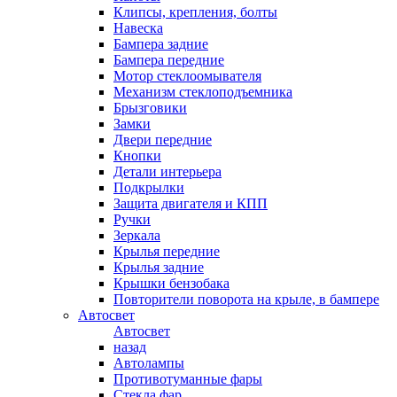
Клипсы, крепления, болты
Навеска
Бампера задние
Бампера передние
Мотор стеклоомывателя
Механизм стеклоподъемника
Брызговики
Замки
Двери передние
Кнопки
Детали интерьера
Подкрылки
Защита двигателя и КПП
Ручки
Зеркала
Крылья передние
Крылья задние
Крышки бензобака
Повторители поворота на крыле, в бампере
Автосвет
Автосвет
назад
Автолампы
Противотуманные фары
Стекла фар