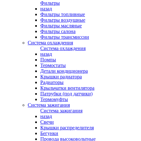
Фильтры
назад
Фильтры топливные
Фильтры воздушные
Фильтры масляные
Фильтры салона
Фильтры трансмиссии
Система охлаждения
Система охлаждения
назад
Помпы
Термостаты
Детали кондиционера
Крышки радиатора
Радиаторы
Крыльчатки вентилятора
Патрубки (под датчики)
Термомуфты
Система зажигания
Система зажигания
назад
Свечи
Крышки распределителя
Бегунки
Провода высоковольтные