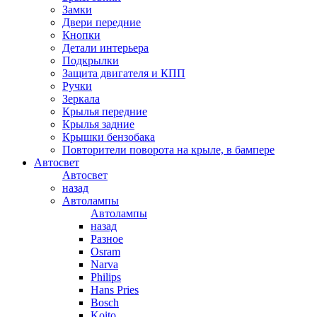
Замки
Двери передние
Кнопки
Детали интерьера
Подкрылки
Защита двигателя и КПП
Ручки
Зеркала
Крылья передние
Крылья задние
Крышки бензобака
Повторители поворота на крыле, в бампере
Автосвет
Автосвет
назад
Автолампы
Автолампы
назад
Разное
Osram
Narva
Philips
Hans Pries
Bosch
Koito