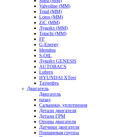
Shell (ММ)
Valvoline (ММ)
Total (ММ)
Lotos (ММ)
ZiC (ММ)
Лукойл (ММ)
Totachi (MM)
FF
G-Energy
Idemitsu
S-OIL
Лукойл GENESIS
AUTOBACS
Lubrex
HYUNDAI XTeer
Татнефть
Двигатель
Двигатель
назад
Сальники, уплотнения
Детали двигателя
Детали ГРМ
Опоры двигателя
Датчики двигателя
Поршневая группа