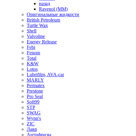
назад
Ravenol (ММ)
Оригинальные жидкости
British Petroleum
Turtle Wax
Shell
Valvoline
Energy Release
Febi
Fenom
Total
K&W
Lotos
Lubrifilm, AVA-car
MARLY
Permatex
Prestone
Pro Seal
Soft99
STP
SWAG
Wynn's
ZIC
Лавр
Антифризы