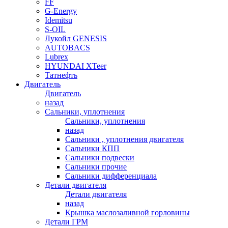
FF
G-Energy
Idemitsu
S-OIL
Лукойл GENESIS
AUTOBACS
Lubrex
HYUNDAI XTeer
Татнефть
Двигатель
Двигатель
назад
Сальники, уплотнения
Сальники, уплотнения
назад
Сальники , уплотнения двигателя
Сальники КПП
Сальники подвески
Сальники прочие
Сальники дифференциала
Детали двигателя
Детали двигателя
назад
Крышка маслозаливной горловины
Детали ГРМ