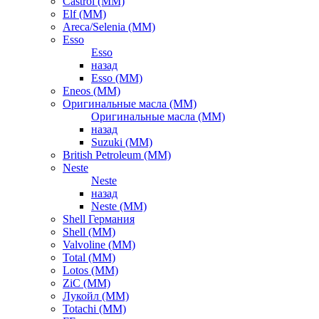
Castrol (ММ)
Elf (ММ)
Areca/Selenia (ММ)
Esso
Esso
назад
Esso (ММ)
Eneos (ММ)
Оригинальные масла (ММ)
Оригинальные масла (ММ)
назад
Suzuki (ММ)
British Petroleum (ММ)
Neste
Neste
назад
Neste (ММ)
Shell Германия
Shell (ММ)
Valvoline (ММ)
Total (ММ)
Lotos (ММ)
ZiC (ММ)
Лукойл (ММ)
Totachi (MM)