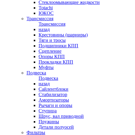
Стеклоомывающие жидкости
Totachi
ЮКОС
Трансмиссия
Трансмиссия
назад
Крестовины (шарниры)
Тяги и тросы
Подшипники КПП
Сцепление
Опоры КПП
Прокладки КПП
Муфты
Подвеска
Подвеска
назад
Сайлентблоки
Стабилизатор
Амортизаторы
Рычаги и опоры
Ступица
Шрус, вал приводной
Пружины
Детали полуосей
Фильтры