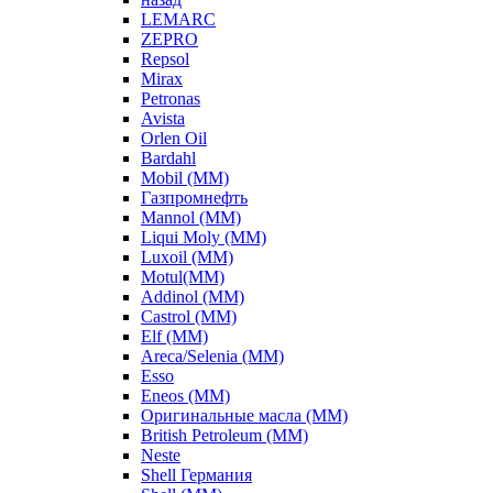
LEMARC
ZEPRO
Repsol
Mirax
Petronas
Avista
Orlen Oil
Bardahl
Mobil (ММ)
Газпромнефть
Mannol (ММ)
Liqui Moly (ММ)
Luxoil (ММ)
Motul(ММ)
Addinol (ММ)
Castrol (ММ)
Elf (ММ)
Areca/Selenia (ММ)
Esso
Eneos (ММ)
Оригинальные масла (ММ)
British Petroleum (ММ)
Neste
Shell Германия