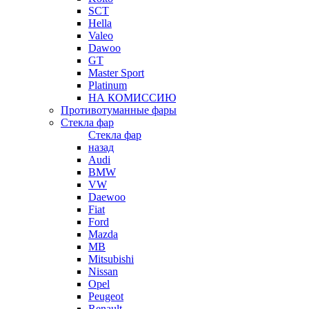
SCT
Hella
Valeo
Dawoo
GT
Master Sport
Platinum
НА КОМИССИЮ
Противотуманные фары
Стекла фар
Стекла фар
назад
Audi
BMW
VW
Daewoo
Fiat
Ford
Mazda
MB
Mitsubishi
Nissan
Opel
Peugeot
Renault