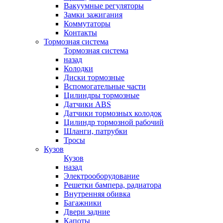
Вакуумные регуляторы
Замки зажигания
Коммутаторы
Контакты
Тормозная система
Тормозная система
назад
Колодки
Диски тормозные
Вспомогательные части
Цилиндры тормозные
Датчики ABS
Датчики тормозных колодок
Цилиндр тормозной рабочий
Шланги, патрубки
Тросы
Кузов
Кузов
назад
Электрооборудование
Решетки бампера, радиатора
Внутренняя обивка
Багажники
Двери задние
Капоты