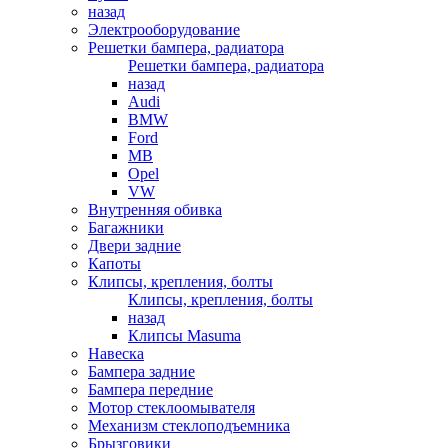
назад
Электрооборудование
Решетки бампера, радиатора
Решетки бампера, радиатора
назад
Audi
BMW
Ford
MB
Opel
VW
Внутренняя обивка
Багажники
Двери задние
Капоты
Клипсы, крепления, болты
Клипсы, крепления, болты
назад
Клипсы Masuma
Навеска
Бампера задние
Бампера передние
Мотор стеклоомывателя
Механизм стеклоподъемника
Брызговики