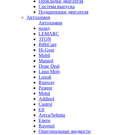
Прокладки двигателя
Система выпуска
Подшипники двигателя
Автохимия
Автохимия
назад
LEMARC
3TON
BiBiCare
Hi-Gear
Mobil
Mannol
Done Deal
Liqui Moly
Luxoil
Runway
Разное
Motul
Addinol
Castrol
Elf
Areca/Selenia
Eneos
Ravenol
Оригинальные жидкости