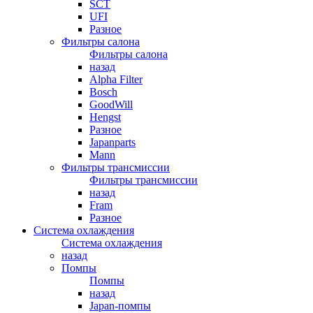
SCT
UFI
Разное
Фильтры салона
Фильтры салона
назад
Alpha Filter
Bosch
GoodWill
Hengst
Разное
Japanparts
Mann
Фильтры трансмиссии
Фильтры трансмиссии
назад
Fram
Разное
Система охлаждения
Система охлаждения
назад
Помпы
Помпы
назад
Japan-помпы