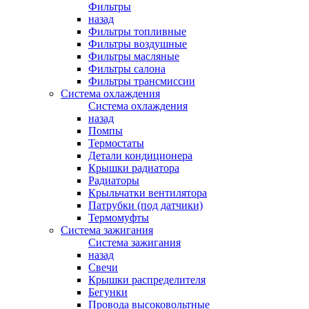
Фильтры
назад
Фильтры топливные
Фильтры воздушные
Фильтры масляные
Фильтры салона
Фильтры трансмиссии
Система охлаждения
Система охлаждения
назад
Помпы
Термостаты
Детали кондиционера
Крышки радиатора
Радиаторы
Крыльчатки вентилятора
Патрубки (под датчики)
Термомуфты
Система зажигания
Система зажигания
назад
Свечи
Крышки распределителя
Бегунки
Провода высоковольтные