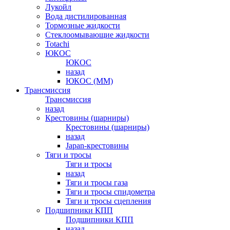
Лукойл
Вода дистилированная
Тормозные жидкости
Стеклоомывающие жидкости
Totachi
ЮКОС
ЮКОС
назад
ЮКОС (ММ)
Трансмиссия
Трансмиссия
назад
Крестовины (шарниры)
Крестовины (шарниры)
назад
Japan-крестовины
Тяги и тросы
Тяги и тросы
назад
Тяги и тросы газа
Тяги и тросы спидометра
Тяги и тросы сцепления
Подшипники КПП
Подшипники КПП
назад