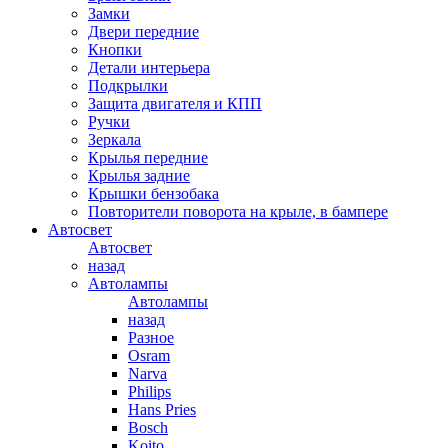
Замки
Двери передние
Кнопки
Детали интерьера
Подкрылки
Защита двигателя и КПП
Ручки
Зеркала
Крылья передние
Крылья задние
Крышки бензобака
Повторители поворота на крыле, в бампере
Автосвет
Автосвет
назад
Автолампы
Автолампы
назад
Разное
Osram
Narva
Philips
Hans Pries
Bosch
Koito