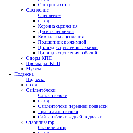
Синхронизатор
Сцепление
Сцепление
назад
Корзина сцепления
Диски сцепления
Комплекты сцепления
Подшипник выжимной
Цилиндр сцепления главный
Цилиндр сцепления рабочий
Опоры КПП
Прокладки КПП
Муфты
Подвеска
Подвеска
назад
Сайлентблоки
Сайлентблоки
назад
Сайлентблоки передней подвески
Japan-сайлентблоки
Сайлентблоки задней подвески
Стабилизатор
Стабилизатор
назад