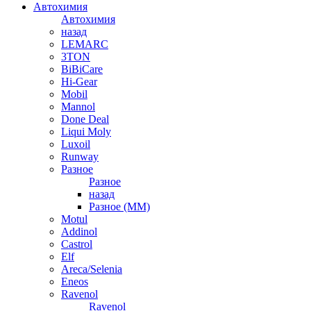
Автохимия
Автохимия
назад
LEMARC
3TON
BiBiCare
Hi-Gear
Mobil
Mannol
Done Deal
Liqui Moly
Luxoil
Runway
Разное
Разное
назад
Разное (ММ)
Motul
Addinol
Castrol
Elf
Areca/Selenia
Eneos
Ravenol
Ravenol