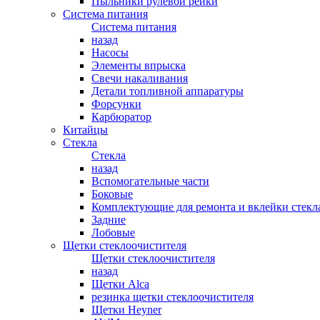
Пыльники рулевой рейки
Система питания
Система питания
назад
Насосы
Элементы впрыска
Свечи накаливания
Детали топливной аппаратуры
Форсунки
Карбюратор
Китайцы
Стекла
Стекла
назад
Вспомогательные части
Боковые
Комплектующие для ремонта и вклейки стекл
Задние
Лобовые
Щетки стеклоочистителя
Щетки стеклоочистителя
назад
Щетки Alca
резинка щетки стеклоочистителя
Щетки Heyner