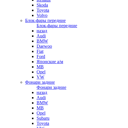
Skoda
Toyota
Volvo
Блок-фары передние
Блок-фары передние
назад
Audi
BMW
Daewoo
Fiat
Ford
Японские а/м
MB
Opel
VW
Фонари задние
Фонари задние
назад
Audi
BMW
MB
Opel
Subaru
Toyota