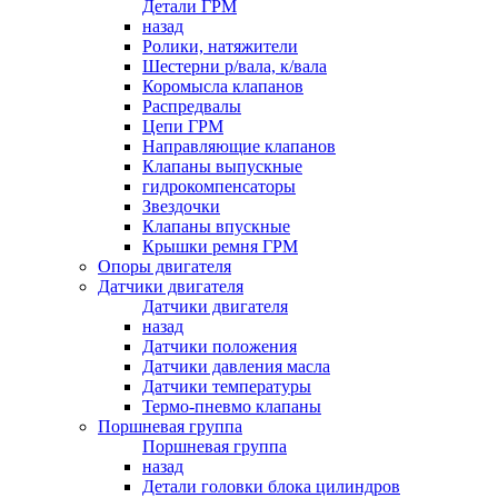
Детали ГРМ
назад
Ролики, натяжители
Шестерни р/вала, к/вала
Коромысла клапанов
Распредвалы
Цепи ГРМ
Направляющие клапанов
Клапаны выпускные
гидрокомпенсаторы
Звездочки
Клапаны впускные
Крышки ремня ГРМ
Опоры двигателя
Датчики двигателя
Датчики двигателя
назад
Датчики положения
Датчики давления масла
Датчики температуры
Термо-пневмо клапаны
Поршневая группа
Поршневая группа
назад
Детали головки блока цилиндров