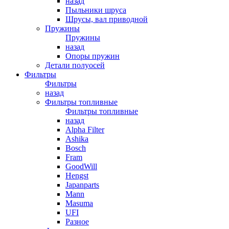
назад
Пыльники шруса
Шрусы, вал приводной
Пружины
Пружины
назад
Опоры пружин
Детали полуосей
Фильтры
Фильтры
назад
Фильтры топливные
Фильтры топливные
назад
Alpha Filter
Ashika
Bosch
Fram
GoodWill
Hengst
Japanparts
Mann
Masuma
UFI
Разное