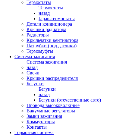
Термостаты
Термостаты
назад
Japan-термостаты
Детали кондиционера
Крышки радиатора
Радиаторы
Крыльчатки вентилятора
Патрубки (под датчики)
Термомуфты
Система зажигания
Система зажигания
назад
Свечи
Крышки распределителя
Бегунки
Бегунки
назад
Бегунки (отечественные авто)
Провода высоковольтные
Вакуумные регуляторы
Замки зажигания
Коммутаторы
Контакты
Тормозная система