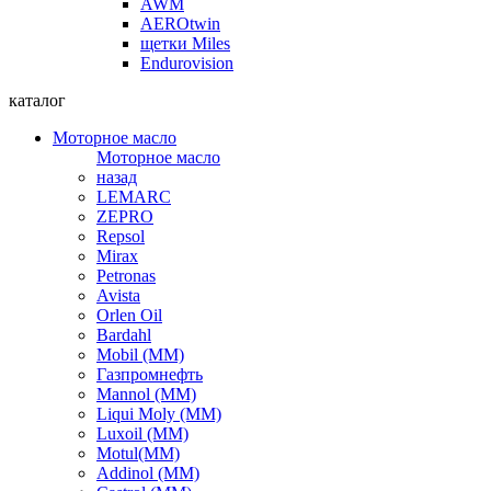
AWM
AEROtwin
щетки Miles
Endurovision
каталог
Моторное масло
Моторное масло
назад
LEMARC
ZEPRO
Repsol
Mirax
Petronas
Avista
Orlen Oil
Bardahl
Mobil (ММ)
Газпромнефть
Mannol (ММ)
Liqui Moly (ММ)
Luxoil (ММ)
Motul(ММ)
Addinol (ММ)