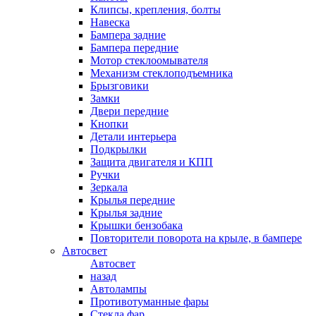
Клипсы, крепления, болты
Навеска
Бампера задние
Бампера передние
Мотор стеклоомывателя
Механизм стеклоподъемника
Брызговики
Замки
Двери передние
Кнопки
Детали интерьера
Подкрылки
Защита двигателя и КПП
Ручки
Зеркала
Крылья передние
Крылья задние
Крышки бензобака
Повторители поворота на крыле, в бампере
Автосвет
Автосвет
назад
Автолампы
Противотуманные фары
Стекла фар