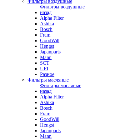
Фильтры воздушные
Фильтры воздушные
назад
Alpha Filter
Ashika
Bosch
Fram
GoodWill
Hengst
Japanparts
Mann
SCT
UFI
Разное
Фильтры масляные
Фильтры масляные
назад
Alpha Filter
Ashika
Bosch
Fram
GoodWill
Hengst
Japanparts
Mann