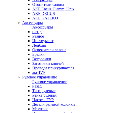
Отопители салона
АКБ Eneus, Fiamm, Unix
АКБ DECUS
АКБ KATEKO
Аксессуары
Аксессуары
назад
Разное
Инструмент
Лейблы
Освежители салона
Брелки
Ветровики
Заготовки ключей
Провода прикуривателя
акс IVF
Рулевое управление
Рулевое управление
назад
Тяги рулевые
Рейка рулевая
Насосы ГУР
Детали рулевой колонки
Маятник