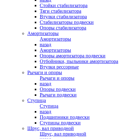
Стойки стабилизатора
Тяги стабилизатора
Втулки стабилизатора
Стабилизаторы подвески
Опоры стабилизатора
Амортизаторы
Амортизаторы
назад
Амортизаторы
Опоры амортизатора подвески
Отбойники, пыльники амортизатора
Втулки рессорные
Рычаги и опоры
Рычаги и опоры
назад
Опоры подвески
Рычаги подвески
Ступица
Ступица
назад
Подшипники подвески
Ступицы подвески
Шрус, вал приводной
Шрус, вал приводной