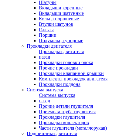
Шатуны
Вкладыши коренные
Вкладыши шатунные
Кольца поршневые
Втулки шатунов
Гильзы
Поршни
Полукольца упорные
Прокладки двигателя
Прокладки двигателя
назад
Прокладки головки блока
Прочие прокладки
Прокладки клапанной крышки
Комплекты прокладок двигателя
Прокладки поддона
Система выпуска
Система выпуска
назад
Прочие детали глушителя
Приемная труба глушителя
Прокладки глушителя
Прокладки коллекторов
Части глушителя (металлорукав)
Подшипники двигателя