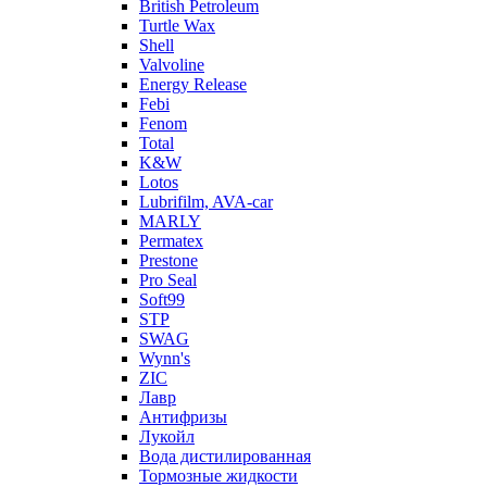
British Petroleum
Turtle Wax
Shell
Valvoline
Energy Release
Febi
Fenom
Total
K&W
Lotos
Lubrifilm, AVA-car
MARLY
Permatex
Prestone
Pro Seal
Soft99
STP
SWAG
Wynn's
ZIC
Лавр
Антифризы
Лукойл
Вода дистилированная
Тормозные жидкости