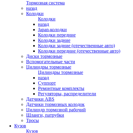
Тормозная система
назад
Колодки
Колодки
назад
Japan-колодки
Колодки передние
Колодки задние
Колодки задние (отечественные авто)
Колодки передние (отечественные авто)
Диски тормозные
Вспомогательные части
Цилиндры тормозные
Цилиндры тормозные
назад
Суппорт
Ремонтные комплекты
Регуляторы, распределители
Датчики ABS
Датчики тормозных колодок
Цилиндр тормозной рабочий
Шланги, патрубки
Тросы
Кузов
Кузов