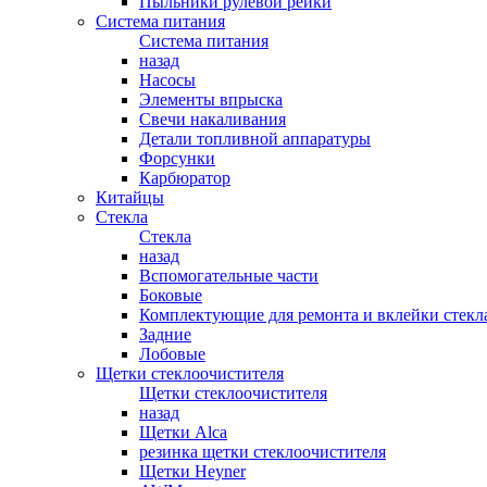
Пыльники рулевой рейки
Система питания
Система питания
назад
Насосы
Элементы впрыска
Свечи накаливания
Детали топливной аппаратуры
Форсунки
Карбюратор
Китайцы
Стекла
Стекла
назад
Вспомогательные части
Боковые
Комплектующие для ремонта и вклейки стекл
Задние
Лобовые
Щетки стеклоочистителя
Щетки стеклоочистителя
назад
Щетки Alca
резинка щетки стеклоочистителя
Щетки Heyner