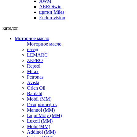
AWM
AEROtwin
щетки Miles
Endurovision
каталог
Моторное масло
Моторное масло
назад
LEMARC
ZEPRO
Repsol
Mirax
Petronas
Avista
Orlen Oil
Bardahl
Mobil (ММ)
Газпромнефть
Mannol (ММ)
Liqui Moly (ММ)
Luxoil (ММ)
Motul(ММ)
Addinol (ММ)