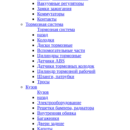
Вакуумные регуляторы
Замки зажигания
Коммутаторы
Контакты
Тормозная система
Тормозная система
назад
Колодки
Диски тормозные
Вспомогательные части
Цилиндры тормозные
Датчики ABS
Датчики тормозных колодок
Цилиндр тормозной рабочий
Шланги, патрубки
Тросы
Кузов
Кузов
назад
Электрооборудование
Решетки бампера, радиатора
Внутренняя обивка
Багажники
Двери задние
Капоты