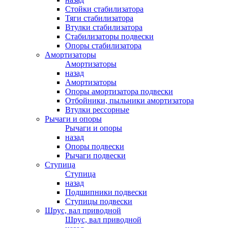
Стойки стабилизатора
Тяги стабилизатора
Втулки стабилизатора
Стабилизаторы подвески
Опоры стабилизатора
Амортизаторы
Амортизаторы
назад
Амортизаторы
Опоры амортизатора подвески
Отбойники, пыльники амортизатора
Втулки рессорные
Рычаги и опоры
Рычаги и опоры
назад
Опоры подвески
Рычаги подвески
Ступица
Ступица
назад
Подшипники подвески
Ступицы подвески
Шрус, вал приводной
Шрус, вал приводной