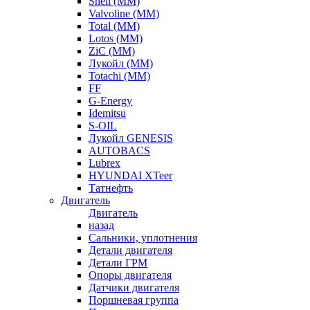
Shell (ММ)
Valvoline (ММ)
Total (ММ)
Lotos (ММ)
ZiC (ММ)
Лукойл (ММ)
Totachi (MM)
FF
G-Energy
Idemitsu
S-OIL
Лукойл GENESIS
AUTOBACS
Lubrex
HYUNDAI XTeer
Татнефть
Двигатель
Двигатель
назад
Сальники, уплотнения
Детали двигателя
Детали ГРМ
Опоры двигателя
Датчики двигателя
Поршневая группа