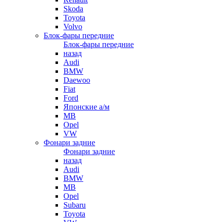
Skoda
Toyota
Volvo
Блок-фары передние
Блок-фары передние
назад
Audi
BMW
Daewoo
Fiat
Ford
Японские а/м
MB
Opel
VW
Фонари задние
Фонари задние
назад
Audi
BMW
MB
Opel
Subaru
Toyota