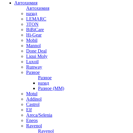
Автохимия
Автохимия
назад
LEMARC
3TON
BiBiCare
Hi-Gear
Mobil
Mannol
Done Deal
Liqui Moly
Luxoil
Runway
Разное
Разное
назад
Разное (ММ)
Motul
Addinol
Castrol
Elf
Areca/Selenia
Eneos
Ravenol
Ravenol