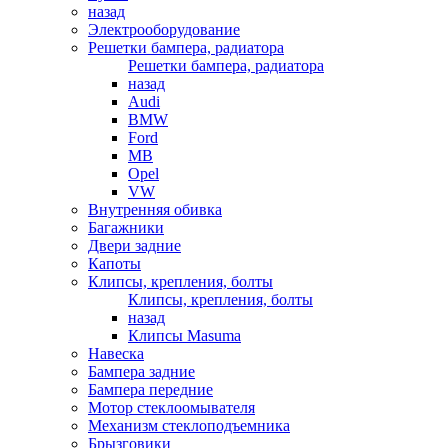
назад
Электрооборудование
Решетки бампера, радиатора
Решетки бампера, радиатора
назад
Audi
BMW
Ford
MB
Opel
VW
Внутренняя обивка
Багажники
Двери задние
Капоты
Клипсы, крепления, болты
Клипсы, крепления, болты
назад
Клипсы Masuma
Навеска
Бампера задние
Бампера передние
Мотор стеклоомывателя
Механизм стеклоподъемника
Брызговики