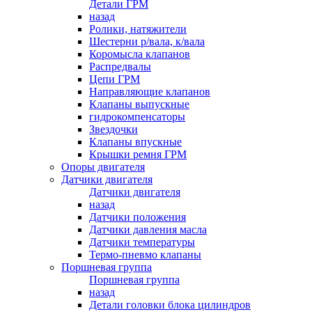
Детали ГРМ
назад
Ролики, натяжители
Шестерни р/вала, к/вала
Коромысла клапанов
Распредвалы
Цепи ГРМ
Направляющие клапанов
Клапаны выпускные
гидрокомпенсаторы
Звездочки
Клапаны впускные
Крышки ремня ГРМ
Опоры двигателя
Датчики двигателя
Датчики двигателя
назад
Датчики положения
Датчики давления масла
Датчики температуры
Термо-пневмо клапаны
Поршневая группа
Поршневая группа
назад
Детали головки блока цилиндров