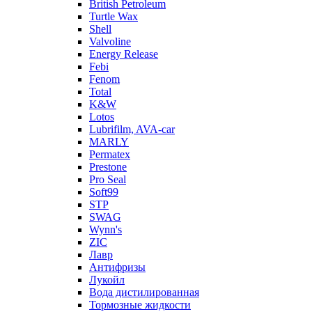
British Petroleum
Turtle Wax
Shell
Valvoline
Energy Release
Febi
Fenom
Total
K&W
Lotos
Lubrifilm, AVA-car
MARLY
Permatex
Prestone
Pro Seal
Soft99
STP
SWAG
Wynn's
ZIC
Лавр
Антифризы
Лукойл
Вода дистилированная
Тормозные жидкости