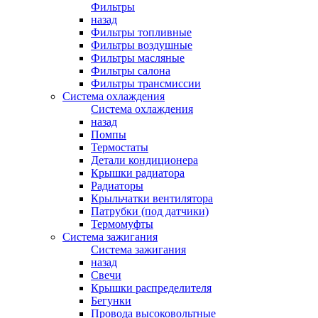
Фильтры
назад
Фильтры топливные
Фильтры воздушные
Фильтры масляные
Фильтры салона
Фильтры трансмиссии
Система охлаждения
Система охлаждения
назад
Помпы
Термостаты
Детали кондиционера
Крышки радиатора
Радиаторы
Крыльчатки вентилятора
Патрубки (под датчики)
Термомуфты
Система зажигания
Система зажигания
назад
Свечи
Крышки распределителя
Бегунки
Провода высоковольтные