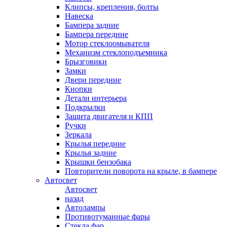
Клипсы, крепления, болты
Навеска
Бампера задние
Бампера передние
Мотор стеклоомывателя
Механизм стеклоподъемника
Брызговики
Замки
Двери передние
Кнопки
Детали интерьера
Подкрылки
Защита двигателя и КПП
Ручки
Зеркала
Крылья передние
Крылья задние
Крышки бензобака
Повторители поворота на крыле, в бампере
Автосвет
Автосвет
назад
Автолампы
Противотуманные фары
Стекла фар