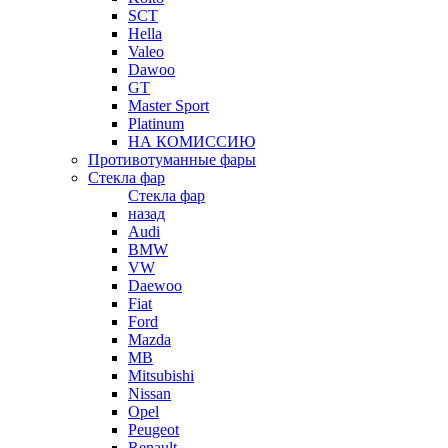
SCT
Hella
Valeo
Dawoo
GT
Master Sport
Platinum
НА КОМИССИЮ
Противотуманные фары
Стекла фар
Стекла фар
назад
Audi
BMW
VW
Daewoo
Fiat
Ford
Mazda
MB
Mitsubishi
Nissan
Opel
Peugeot
Renault