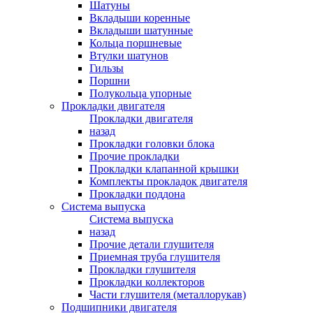
Шатуны
Вкладыши коренные
Вкладыши шатунные
Кольца поршневые
Втулки шатунов
Гильзы
Поршни
Полукольца упорные
Прокладки двигателя
Прокладки двигателя
назад
Прокладки головки блока
Прочие прокладки
Прокладки клапанной крышки
Комплекты прокладок двигателя
Прокладки поддона
Система выпуска
Система выпуска
назад
Прочие детали глушителя
Приемная труба глушителя
Прокладки глушителя
Прокладки коллекторов
Части глушителя (металлорукав)
Подшипники двигателя