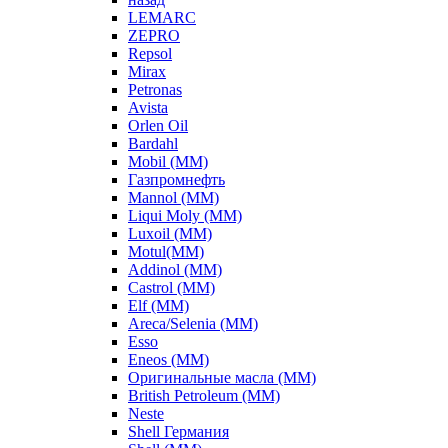
LEMARC
ZEPRO
Repsol
Mirax
Petronas
Avista
Orlen Oil
Bardahl
Mobil (ММ)
Газпромнефть
Mannol (ММ)
Liqui Moly (ММ)
Luxoil (ММ)
Motul(ММ)
Addinol (ММ)
Castrol (ММ)
Elf (ММ)
Areca/Selenia (ММ)
Esso
Eneos (ММ)
Оригинальные масла (ММ)
British Petroleum (ММ)
Neste
Shell Германия