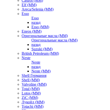
Castrol (ММ)
Elf (ММ)
Areca/Selenia (ММ)
Esso
Esso
назад
Esso (ММ)
Eneos (ММ)
Оригинальные масла (ММ)
Оригинальные масла (ММ)
назад
Suzuki (ММ)
British Petroleum (ММ)
Neste
Neste
назад
Neste (ММ)
Shell Германия
Shell (ММ)
Valvoline (ММ)
Total (ММ)
Lotos (ММ)
ZiC (ММ)
Лукойл (ММ)
Totachi (MM)