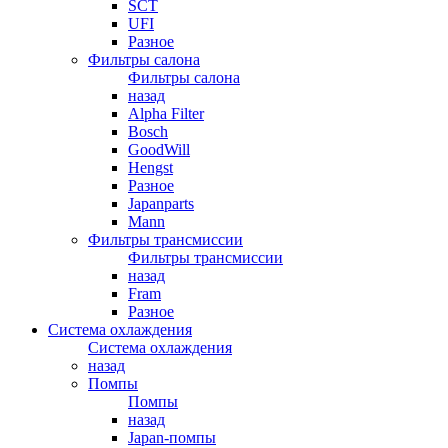
SCT
UFI
Разное
Фильтры салона
Фильтры салона
назад
Alpha Filter
Bosch
GoodWill
Hengst
Разное
Japanparts
Mann
Фильтры трансмиссии
Фильтры трансмиссии
назад
Fram
Разное
Система охлаждения
Система охлаждения
назад
Помпы
Помпы
назад
Japan-помпы