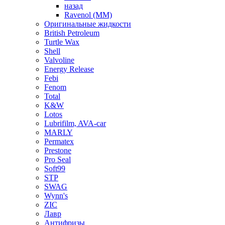
назад
Ravenol (ММ)
Оригинальные жидкости
British Petroleum
Turtle Wax
Shell
Valvoline
Energy Release
Febi
Fenom
Total
K&W
Lotos
Lubrifilm, AVA-car
MARLY
Permatex
Prestone
Pro Seal
Soft99
STP
SWAG
Wynn's
ZIC
Лавр
Антифризы