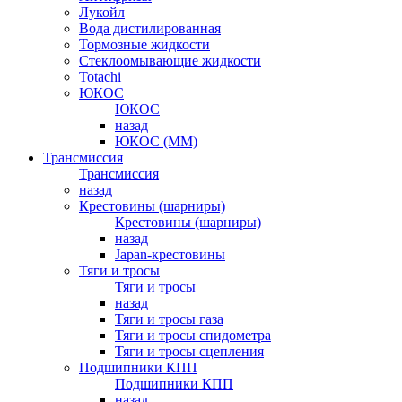
Лукойл
Вода дистилированная
Тормозные жидкости
Стеклоомывающие жидкости
Totachi
ЮКОС
ЮКОС
назад
ЮКОС (ММ)
Трансмиссия
Трансмиссия
назад
Крестовины (шарниры)
Крестовины (шарниры)
назад
Japan-крестовины
Тяги и тросы
Тяги и тросы
назад
Тяги и тросы газа
Тяги и тросы спидометра
Тяги и тросы сцепления
Подшипники КПП
Подшипники КПП
назад