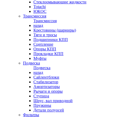
Стеклоомывающие жидкости
Totachi
ЮКОС
Трансмиссия
Трансмиссия
назад
Крестовины (шарниры)
Тяги и тросы
Подшипники КПП
Сцепление
Опоры КПП
Прокладки КПП
Муфты
Подвеска
Подвеска
назад
Сайлентблоки
Стабилизатор
Амортизаторы
Рычаги и опоры
Ступица
Шрус, вал приводной
Пружины
Детали полуосей
Фильтры