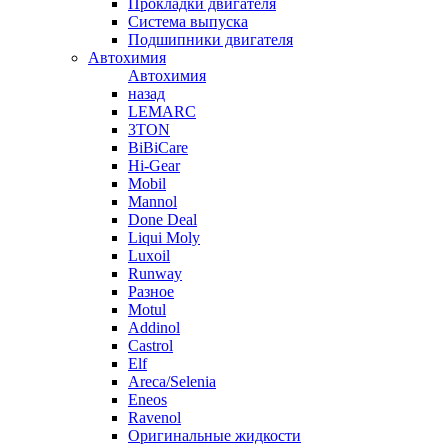
Прокладки двигателя
Система выпуска
Подшипники двигателя
Автохимия
Автохимия
назад
LEMARC
3TON
BiBiCare
Hi-Gear
Mobil
Mannol
Done Deal
Liqui Moly
Luxoil
Runway
Разное
Motul
Addinol
Castrol
Elf
Areca/Selenia
Eneos
Ravenol
Оригинальные жидкости