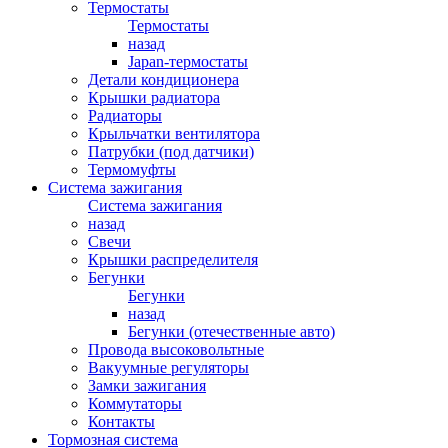
Термостаты
Термостаты
назад
Japan-термостаты
Детали кондиционера
Крышки радиатора
Радиаторы
Крыльчатки вентилятора
Патрубки (под датчики)
Термомуфты
Система зажигания
Система зажигания
назад
Свечи
Крышки распределителя
Бегунки
Бегунки
назад
Бегунки (отечественные авто)
Провода высоковольтные
Вакуумные регуляторы
Замки зажигания
Коммутаторы
Контакты
Тормозная система