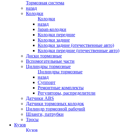
Тормозная система
назад
Колодки
Колодки
назад
Japan-колодки
Колодки передние
Колодки задние
Колодки задние (отечественные авто)
Колодки передние (отечественные авто)
Диски тормозные
Вспомогательные части
Цилиндры тормозные
Цилиндры тормозные
назад
Суппорт
Ремонтные комплекты
Регуляторы, распределители
Датчики ABS
Датчики тормозных колодок
Цилиндр тормозной рабочий
Шланги, патрубки
Тросы
Кузов
Кузов