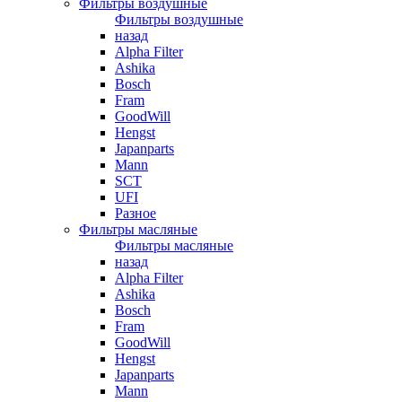
Фильтры воздушные
Фильтры воздушные
назад
Alpha Filter
Ashika
Bosch
Fram
GoodWill
Hengst
Japanparts
Mann
SCT
UFI
Разное
Фильтры масляные
Фильтры масляные
назад
Alpha Filter
Ashika
Bosch
Fram
GoodWill
Hengst
Japanparts
Mann