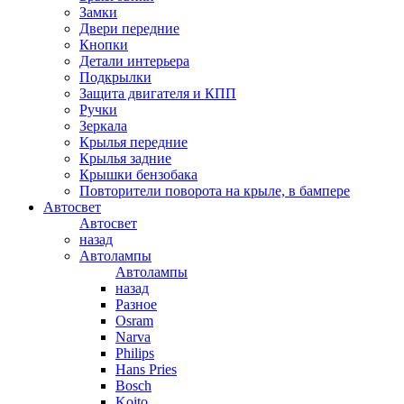
Замки
Двери передние
Кнопки
Детали интерьера
Подкрылки
Защита двигателя и КПП
Ручки
Зеркала
Крылья передние
Крылья задние
Крышки бензобака
Повторители поворота на крыле, в бампере
Автосвет
Автосвет
назад
Автолампы
Автолампы
назад
Разное
Osram
Narva
Philips
Hans Pries
Bosch
Koito