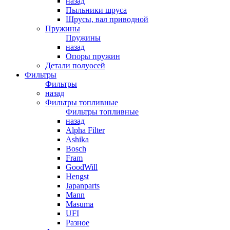
назад
Пыльники шруса
Шрусы, вал приводной
Пружины
Пружины
назад
Опоры пружин
Детали полуосей
Фильтры
Фильтры
назад
Фильтры топливные
Фильтры топливные
назад
Alpha Filter
Ashika
Bosch
Fram
GoodWill
Hengst
Japanparts
Mann
Masuma
UFI
Разное