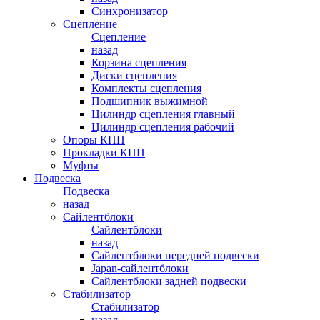
Синхронизатор
Сцепление
Сцепление
назад
Корзина сцепления
Диски сцепления
Комплекты сцепления
Подшипник выжимной
Цилиндр сцепления главный
Цилиндр сцепления рабочий
Опоры КПП
Прокладки КПП
Муфты
Подвеска
Подвеска
назад
Сайлентблоки
Сайлентблоки
назад
Сайлентблоки передней подвески
Japan-сайлентблоки
Сайлентблоки задней подвески
Стабилизатор
Стабилизатор
назад