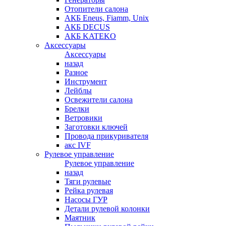
Отопители салона
АКБ Eneus, Fiamm, Unix
АКБ DECUS
АКБ KATEKO
Аксессуары
Аксессуары
назад
Разное
Инструмент
Лейблы
Освежители салона
Брелки
Ветровики
Заготовки ключей
Провода прикуривателя
акс IVF
Рулевое управление
Рулевое управление
назад
Тяги рулевые
Рейка рулевая
Насосы ГУР
Детали рулевой колонки
Маятник