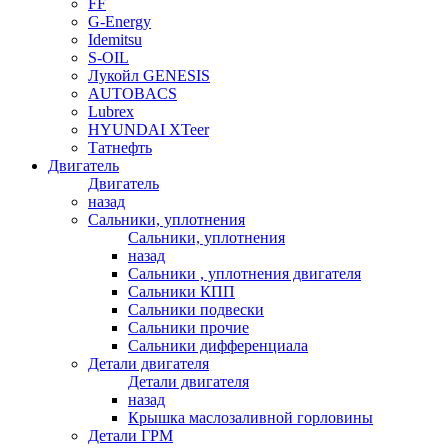
FF
G-Energy
Idemitsu
S-OIL
Лукойл GENESIS
AUTOBACS
Lubrex
HYUNDAI XTeer
Татнефть
Двигатель
Двигатель
назад
Сальники, уплотнения
Сальники, уплотнения
назад
Сальники , уплотнения двигателя
Сальники КПП
Сальники подвески
Сальники прочие
Сальники дифференциала
Детали двигателя
Детали двигателя
назад
Крышка маслозаливной горловины
Детали ГРМ