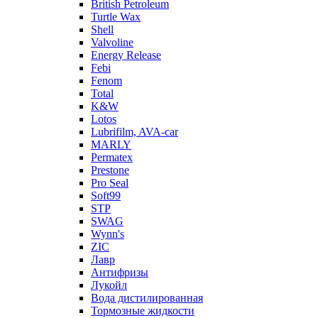
British Petroleum
Turtle Wax
Shell
Valvoline
Energy Release
Febi
Fenom
Total
K&W
Lotos
Lubrifilm, AVA-car
MARLY
Permatex
Prestone
Pro Seal
Soft99
STP
SWAG
Wynn's
ZIC
Лавр
Антифризы
Лукойл
Вода дистилированная
Тормозные жидкости