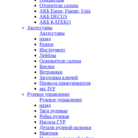
Отопители салона
АКБ Eneus, Fiamm, Unix
АКБ DECUS
АКБ KATEKO
Аксессуары
Аксессуары
назад
Разное
Инструмент
Лейблы
Освежители салона
Брелки
Ветровики
Заготовки ключей
Провода прикуривателя
акс IVF
Рулевое управление
Рулевое управление
назад
Тяги рулевые
Рейка рулевая
Насосы ГУР
Детали рулевой колонки
Маятник