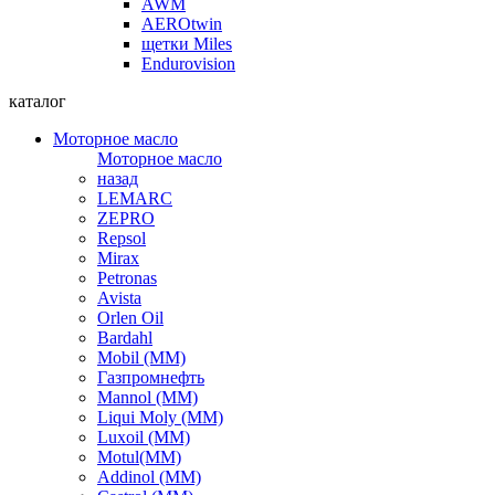
AWM
AEROtwin
щетки Miles
Endurovision
каталог
Моторное масло
Моторное масло
назад
LEMARC
ZEPRO
Repsol
Mirax
Petronas
Avista
Orlen Oil
Bardahl
Mobil (ММ)
Газпромнефть
Mannol (ММ)
Liqui Moly (ММ)
Luxoil (ММ)
Motul(ММ)
Addinol (ММ)