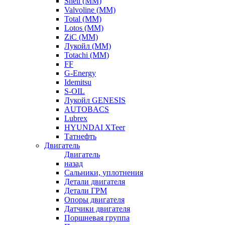
Shell (ММ)
Valvoline (ММ)
Total (ММ)
Lotos (ММ)
ZiC (ММ)
Лукойл (ММ)
Totachi (MM)
FF
G-Energy
Idemitsu
S-OIL
Лукойл GENESIS
AUTOBACS
Lubrex
HYUNDAI XTeer
Татнефть
Двигатель
Двигатель
назад
Сальники, уплотнения
Детали двигателя
Детали ГРМ
Опоры двигателя
Датчики двигателя
Поршневая группа