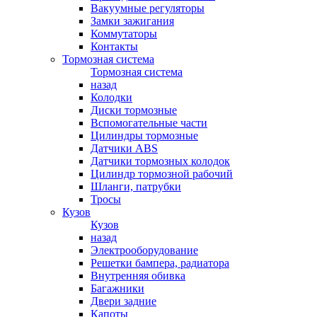
Вакуумные регуляторы
Замки зажигания
Коммутаторы
Контакты
Тормозная система
Тормозная система
назад
Колодки
Диски тормозные
Вспомогательные части
Цилиндры тормозные
Датчики ABS
Датчики тормозных колодок
Цилиндр тормозной рабочий
Шланги, патрубки
Тросы
Кузов
Кузов
назад
Электрооборудование
Решетки бампера, радиатора
Внутренняя обивка
Багажники
Двери задние
Капоты