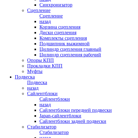
Синхронизатор
Сцепление
Сцепление
назад
Корзина сцепления
Диски сцепления
Комплекты сцепления
Подшипник выжимной
Цилиндр сцепления главный
Цилиндр сцепления рабочий
Опоры КПП
Прокладки КПП
Муфты
Подвеска
Подвеска
назад
Сайлентблоки
Сайлентблоки
назад
Сайлентблоки передней подвески
Japan-сайлентблоки
Сайлентблоки задней подвески
Стабилизатор
Стабилизатор
назад