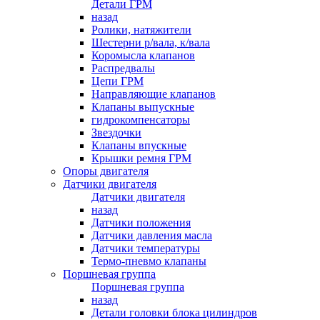
Детали ГРМ
назад
Ролики, натяжители
Шестерни р/вала, к/вала
Коромысла клапанов
Распредвалы
Цепи ГРМ
Направляющие клапанов
Клапаны выпускные
гидрокомпенсаторы
Звездочки
Клапаны впускные
Крышки ремня ГРМ
Опоры двигателя
Датчики двигателя
Датчики двигателя
назад
Датчики положения
Датчики давления масла
Датчики температуры
Термо-пневмо клапаны
Поршневая группа
Поршневая группа
назад
Детали головки блока цилиндров