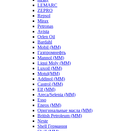
LEMARC
ZEPRO
Repsol
Mirax
Petronas
Avista
Orlen Oil
Bardahl
Mobil (ММ)
Газпромнефть
Mannol (ММ)
Liqui Moly (ММ)
Luxoil (ММ)
Motul(ММ)
Addinol (ММ)
Castrol (ММ)
Elf (ММ)
Areca/Selenia (ММ)
Esso
Eneos (ММ)
Оригинальные масла (ММ)
British Petroleum (ММ)
Neste
Shell Германия