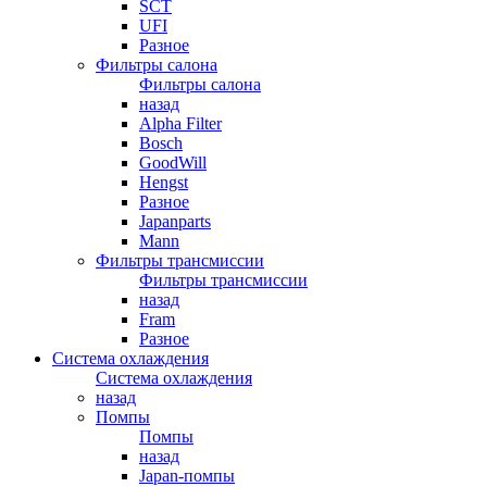
SCT
UFI
Разное
Фильтры салона
Фильтры салона
назад
Alpha Filter
Bosch
GoodWill
Hengst
Разное
Japanparts
Mann
Фильтры трансмиссии
Фильтры трансмиссии
назад
Fram
Разное
Система охлаждения
Система охлаждения
назад
Помпы
Помпы
назад
Japan-помпы