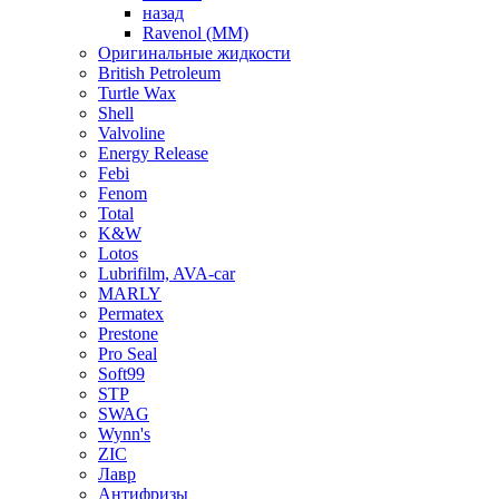
назад
Ravenol (ММ)
Оригинальные жидкости
British Petroleum
Turtle Wax
Shell
Valvoline
Energy Release
Febi
Fenom
Total
K&W
Lotos
Lubrifilm, AVA-car
MARLY
Permatex
Prestone
Pro Seal
Soft99
STP
SWAG
Wynn's
ZIC
Лавр
Антифризы