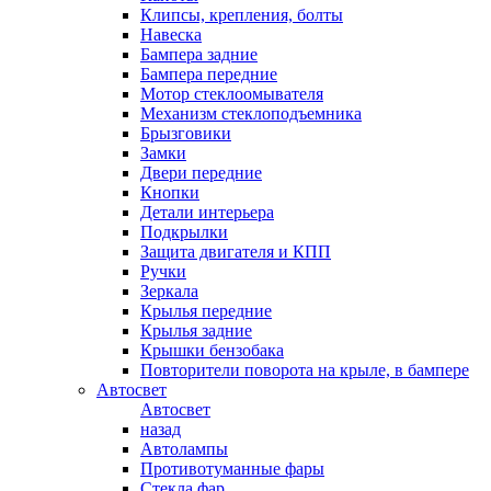
Клипсы, крепления, болты
Навеска
Бампера задние
Бампера передние
Мотор стеклоомывателя
Механизм стеклоподъемника
Брызговики
Замки
Двери передние
Кнопки
Детали интерьера
Подкрылки
Защита двигателя и КПП
Ручки
Зеркала
Крылья передние
Крылья задние
Крышки бензобака
Повторители поворота на крыле, в бампере
Автосвет
Автосвет
назад
Автолампы
Противотуманные фары
Стекла фар