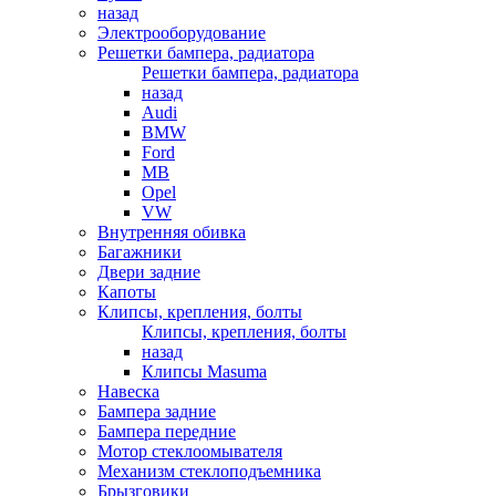
назад
Электрооборудование
Решетки бампера, радиатора
Решетки бампера, радиатора
назад
Audi
BMW
Ford
MB
Opel
VW
Внутренняя обивка
Багажники
Двери задние
Капоты
Клипсы, крепления, болты
Клипсы, крепления, болты
назад
Клипсы Masuma
Навеска
Бампера задние
Бампера передние
Мотор стеклоомывателя
Механизм стеклоподъемника
Брызговики