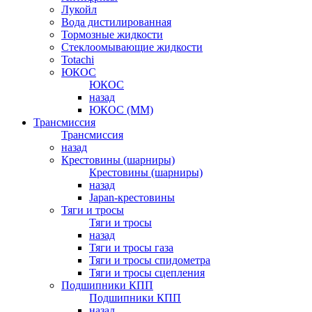
Лукойл
Вода дистилированная
Тормозные жидкости
Стеклоомывающие жидкости
Totachi
ЮКОС
ЮКОС
назад
ЮКОС (ММ)
Трансмиссия
Трансмиссия
назад
Крестовины (шарниры)
Крестовины (шарниры)
назад
Japan-крестовины
Тяги и тросы
Тяги и тросы
назад
Тяги и тросы газа
Тяги и тросы спидометра
Тяги и тросы сцепления
Подшипники КПП
Подшипники КПП
назад