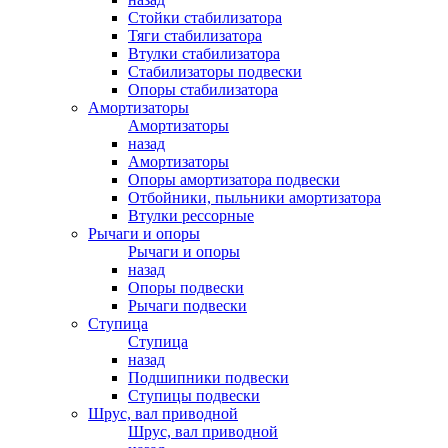
Стойки стабилизатора
Тяги стабилизатора
Втулки стабилизатора
Стабилизаторы подвески
Опоры стабилизатора
Амортизаторы
Амортизаторы
назад
Амортизаторы
Опоры амортизатора подвески
Отбойники, пыльники амортизатора
Втулки рессорные
Рычаги и опоры
Рычаги и опоры
назад
Опоры подвески
Рычаги подвески
Ступица
Ступица
назад
Подшипники подвески
Ступицы подвески
Шрус, вал приводной
Шрус, вал приводной