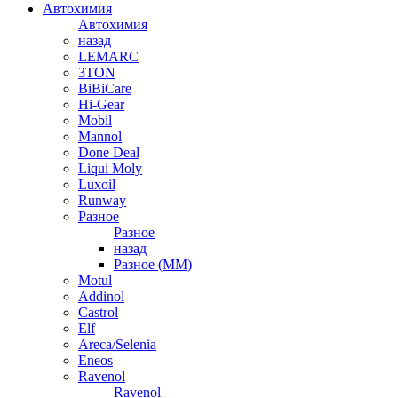
Автохимия
Автохимия
назад
LEMARC
3TON
BiBiCare
Hi-Gear
Mobil
Mannol
Done Deal
Liqui Moly
Luxoil
Runway
Разное
Разное
назад
Разное (ММ)
Motul
Addinol
Castrol
Elf
Areca/Selenia
Eneos
Ravenol
Ravenol