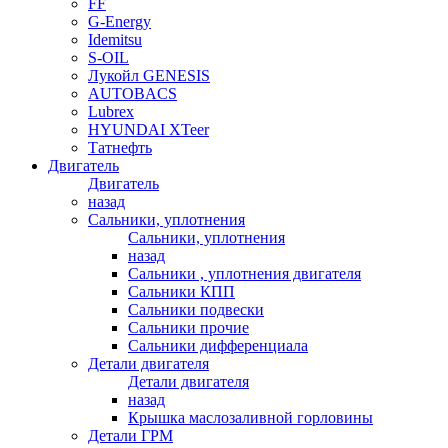
FF
G-Energy
Idemitsu
S-OIL
Лукойл GENESIS
AUTOBACS
Lubrex
HYUNDAI XTeer
Татнефть
Двигатель
Двигатель
назад
Сальники, уплотнения
Сальники, уплотнения
назад
Сальники , уплотнения двигателя
Сальники КПП
Сальники подвески
Сальники прочие
Сальники дифференциала
Детали двигателя
Детали двигателя
назад
Крышка маслозаливной горловины
Детали ГРМ