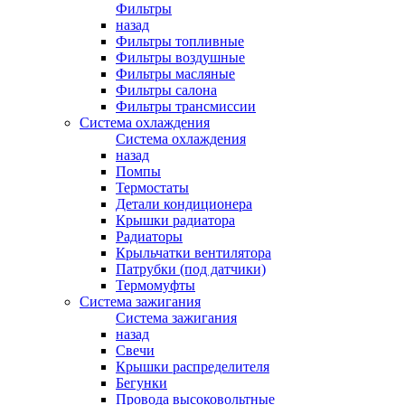
Фильтры
назад
Фильтры топливные
Фильтры воздушные
Фильтры масляные
Фильтры салона
Фильтры трансмиссии
Система охлаждения
Система охлаждения
назад
Помпы
Термостаты
Детали кондиционера
Крышки радиатора
Радиаторы
Крыльчатки вентилятора
Патрубки (под датчики)
Термомуфты
Система зажигания
Система зажигания
назад
Свечи
Крышки распределителя
Бегунки
Провода высоковольтные