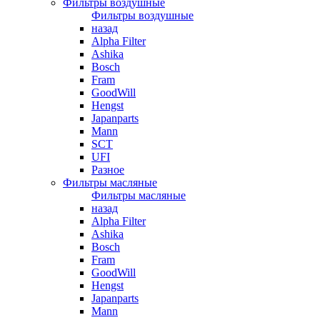
Фильтры воздушные
Фильтры воздушные
назад
Alpha Filter
Ashika
Bosch
Fram
GoodWill
Hengst
Japanparts
Mann
SCT
UFI
Разное
Фильтры масляные
Фильтры масляные
назад
Alpha Filter
Ashika
Bosch
Fram
GoodWill
Hengst
Japanparts
Mann