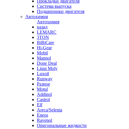
Прокладки двигателя
Система выпуска
Подшипники двигателя
Автохимия
Автохимия
назад
LEMARC
3TON
BiBiCare
Hi-Gear
Mobil
Mannol
Done Deal
Liqui Moly
Luxoil
Runway
Разное
Motul
Addinol
Castrol
Elf
Areca/Selenia
Eneos
Ravenol
Оригинальные жидкости