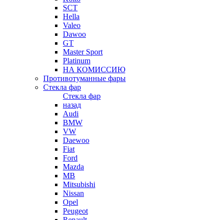
SCT
Hella
Valeo
Dawoo
GT
Master Sport
Platinum
НА КОМИССИЮ
Противотуманные фары
Стекла фар
Стекла фар
назад
Audi
BMW
VW
Daewoo
Fiat
Ford
Mazda
MB
Mitsubishi
Nissan
Opel
Peugeot
Renault