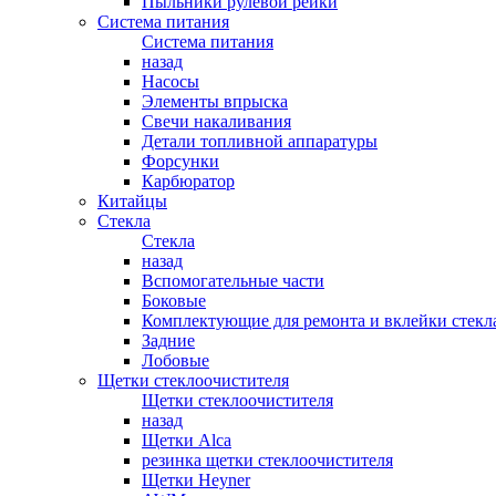
Пыльники рулевой рейки
Система питания
Система питания
назад
Насосы
Элементы впрыска
Свечи накаливания
Детали топливной аппаратуры
Форсунки
Карбюратор
Китайцы
Стекла
Стекла
назад
Вспомогательные части
Боковые
Комплектующие для ремонта и вклейки стекл
Задние
Лобовые
Щетки стеклоочистителя
Щетки стеклоочистителя
назад
Щетки Alca
резинка щетки стеклоочистителя
Щетки Heyner