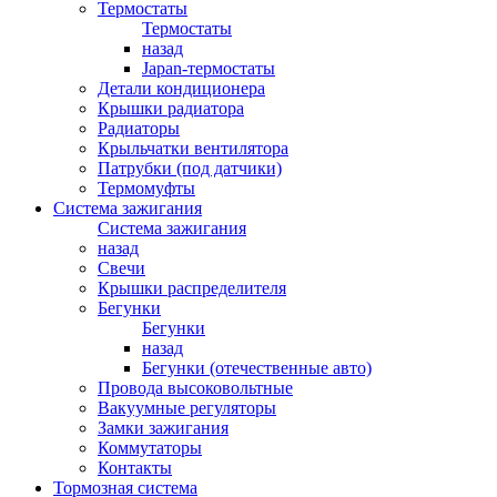
Термостаты
Термостаты
назад
Japan-термостаты
Детали кондиционера
Крышки радиатора
Радиаторы
Крыльчатки вентилятора
Патрубки (под датчики)
Термомуфты
Система зажигания
Система зажигания
назад
Свечи
Крышки распределителя
Бегунки
Бегунки
назад
Бегунки (отечественные авто)
Провода высоковольтные
Вакуумные регуляторы
Замки зажигания
Коммутаторы
Контакты
Тормозная система