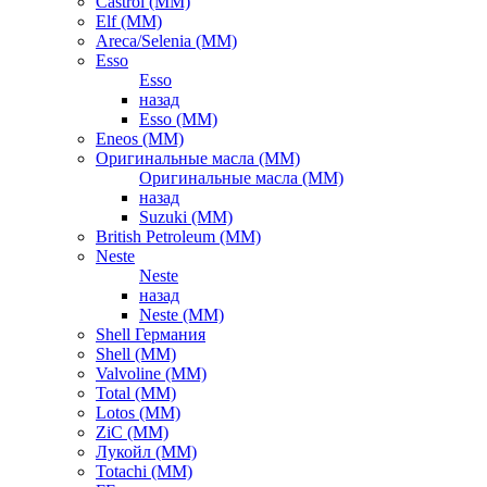
Castrol (ММ)
Elf (ММ)
Areca/Selenia (ММ)
Esso
Esso
назад
Esso (ММ)
Eneos (ММ)
Оригинальные масла (ММ)
Оригинальные масла (ММ)
назад
Suzuki (ММ)
British Petroleum (ММ)
Neste
Neste
назад
Neste (ММ)
Shell Германия
Shell (ММ)
Valvoline (ММ)
Total (ММ)
Lotos (ММ)
ZiC (ММ)
Лукойл (ММ)
Totachi (MM)