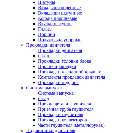
Шатуны
Вкладыши коренные
Вкладыши шатунные
Кольца поршневые
Втулки шатунов
Гильзы
Поршни
Полукольца упорные
Прокладки двигателя
Прокладки двигателя
назад
Прокладки головки блока
Прочие прокладки
Прокладки клапанной крышки
Комплекты прокладок двигателя
Прокладки поддона
Система выпуска
Система выпуска
назад
Прочие детали глушителя
Приемная труба глушителя
Прокладки глушителя
Прокладки коллекторов
Части глушителя (металлорукав)
Подшипники двигателя