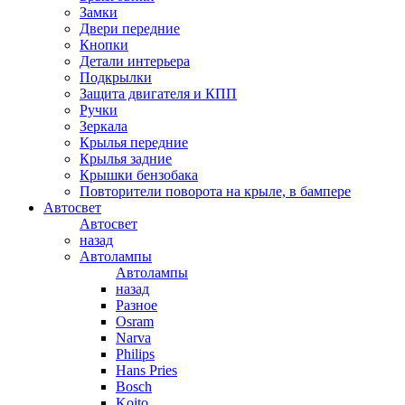
Замки
Двери передние
Кнопки
Детали интерьера
Подкрылки
Защита двигателя и КПП
Ручки
Зеркала
Крылья передние
Крылья задние
Крышки бензобака
Повторители поворота на крыле, в бампере
Автосвет
Автосвет
назад
Автолампы
Автолампы
назад
Разное
Osram
Narva
Philips
Hans Pries
Bosch
Koito