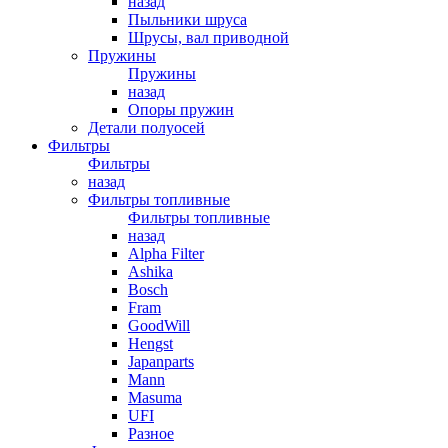
назад
Пыльники шруса
Шрусы, вал приводной
Пружины
Пружины
назад
Опоры пружин
Детали полуосей
Фильтры
Фильтры
назад
Фильтры топливные
Фильтры топливные
назад
Alpha Filter
Ashika
Bosch
Fram
GoodWill
Hengst
Japanparts
Mann
Masuma
UFI
Разное