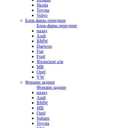
Skoda
Toyota
Volvo
Блок-фары передние
Блок-фары передние
назад
Audi
BMW
Daewoo
Fiat
Ford
Японские а/м
MB
Opel
VW
Фонари задние
Фонари задние
назад
Audi
BMW
MB
Opel
Subaru
Toyota