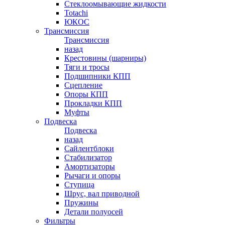
Стеклоомывающие жидкости
Totachi
ЮКОС
Трансмиссия
Трансмиссия
назад
Крестовины (шарниры)
Тяги и тросы
Подшипники КПП
Сцепление
Опоры КПП
Прокладки КПП
Муфты
Подвеска
Подвеска
назад
Сайлентблоки
Стабилизатор
Амортизаторы
Рычаги и опоры
Ступица
Шрус, вал приводной
Пружины
Детали полуосей
Фильтры