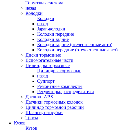
Тормозная система
назад
Колодки
Колодки
назад
Japan-колодки
Колодки передние
Колодки задние
Колодки задние (отечественные авто)
Колодки передние (отечественные авто)
Диски тормозные
Вспомогательные части
Цилиндры тормозные
Цилиндры тормозные
назад
Суппорт
Ремонтные комплекты
Регуляторы, распределители
Датчики ABS
Датчики тормозных колодок
Цилиндр тормозной рабочий
Шланги, патрубки
Тросы
Кузов
Кузов