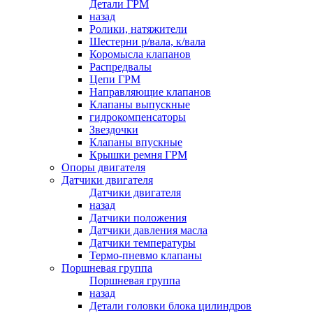
Детали ГРМ
назад
Ролики, натяжители
Шестерни р/вала, к/вала
Коромысла клапанов
Распредвалы
Цепи ГРМ
Направляющие клапанов
Клапаны выпускные
гидрокомпенсаторы
Звездочки
Клапаны впускные
Крышки ремня ГРМ
Опоры двигателя
Датчики двигателя
Датчики двигателя
назад
Датчики положения
Датчики давления масла
Датчики температуры
Термо-пневмо клапаны
Поршневая группа
Поршневая группа
назад
Детали головки блока цилиндров