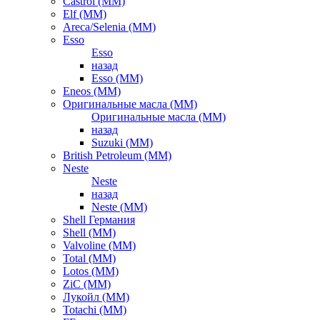
Castrol (ММ)
Elf (ММ)
Areca/Selenia (ММ)
Esso
Esso
назад
Esso (ММ)
Eneos (ММ)
Оригинальные масла (ММ)
Оригинальные масла (ММ)
назад
Suzuki (ММ)
British Petroleum (ММ)
Neste
Neste
назад
Neste (ММ)
Shell Германия
Shell (ММ)
Valvoline (ММ)
Total (ММ)
Lotos (ММ)
ZiC (ММ)
Лукойл (ММ)
Totachi (MM)