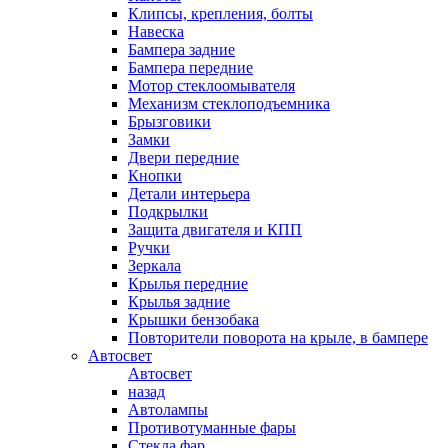
Клипсы, крепления, болты
Навеска
Бампера задние
Бампера передние
Мотор стеклоомывателя
Механизм стеклоподъемника
Брызговики
Замки
Двери передние
Кнопки
Детали интерьера
Подкрылки
Защита двигателя и КПП
Ручки
Зеркала
Крылья передние
Крылья задние
Крышки бензобака
Повторители поворота на крыле, в бампере
Автосвет
Автосвет
назад
Автолампы
Противотуманные фары
Стекла фар