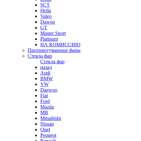
SCT
Hella
Valeo
Dawoo
GT
Master Sport
Platinum
НА КОМИССИЮ
Противотуманные фары
Стекла фар
Стекла фар
назад
Audi
BMW
VW
Daewoo
Fiat
Ford
Mazda
MB
Mitsubishi
Nissan
Opel
Peugeot
Renault