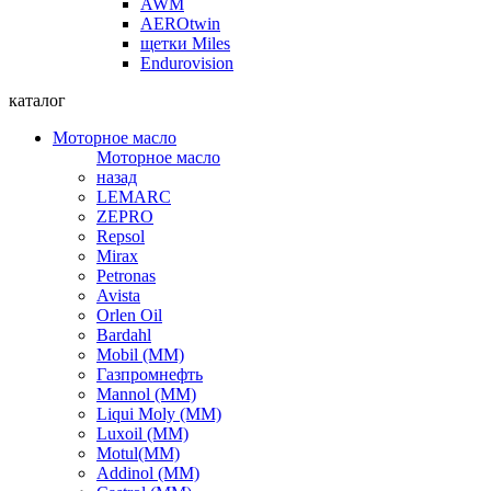
AWM
AEROtwin
щетки Miles
Endurovision
каталог
Моторное масло
Моторное масло
назад
LEMARC
ZEPRO
Repsol
Mirax
Petronas
Avista
Orlen Oil
Bardahl
Mobil (ММ)
Газпромнефть
Mannol (ММ)
Liqui Moly (ММ)
Luxoil (ММ)
Motul(ММ)
Addinol (ММ)