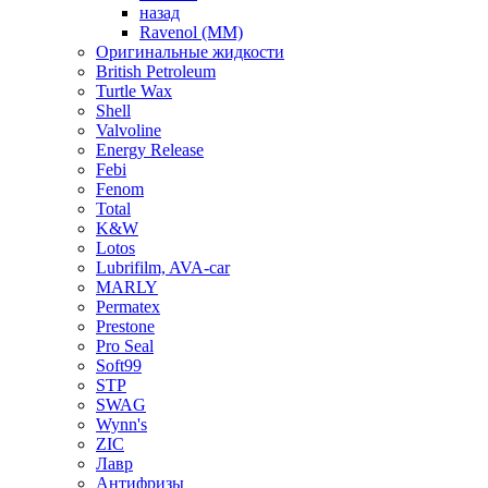
назад
Ravenol (ММ)
Оригинальные жидкости
British Petroleum
Turtle Wax
Shell
Valvoline
Energy Release
Febi
Fenom
Total
K&W
Lotos
Lubrifilm, AVA-car
MARLY
Permatex
Prestone
Pro Seal
Soft99
STP
SWAG
Wynn's
ZIC
Лавр
Антифризы