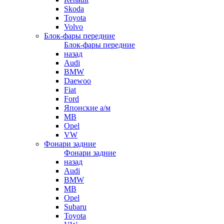
Skoda
Toyota
Volvo
Блок-фары передние
Блок-фары передние
назад
Audi
BMW
Daewoo
Fiat
Ford
Японские а/м
MB
Opel
VW
Фонари задние
Фонари задние
назад
Audi
BMW
MB
Opel
Subaru
Toyota