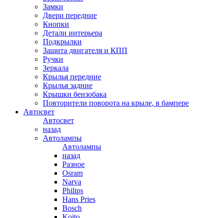
Замки
Двери передние
Кнопки
Детали интерьера
Подкрылки
Защита двигателя и КПП
Ручки
Зеркала
Крылья передние
Крылья задние
Крышки бензобака
Повторители поворота на крыле, в бампере
Автосвет
Автосвет
назад
Автолампы
Автолампы
назад
Разное
Osram
Narva
Philips
Hans Pries
Bosch
Koito