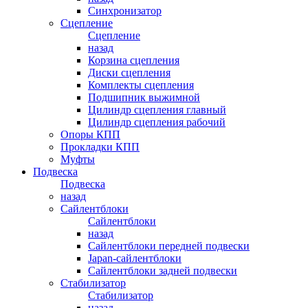
Синхронизатор
Сцепление
Сцепление
назад
Корзина сцепления
Диски сцепления
Комплекты сцепления
Подшипник выжимной
Цилиндр сцепления главный
Цилиндр сцепления рабочий
Опоры КПП
Прокладки КПП
Муфты
Подвеска
Подвеска
назад
Сайлентблоки
Сайлентблоки
назад
Сайлентблоки передней подвески
Japan-сайлентблоки
Сайлентблоки задней подвески
Стабилизатор
Стабилизатор
назад