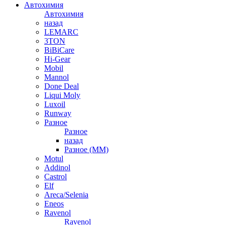
Автохимия
Автохимия
назад
LEMARC
3TON
BiBiCare
Hi-Gear
Mobil
Mannol
Done Deal
Liqui Moly
Luxoil
Runway
Разное
Разное
назад
Разное (ММ)
Motul
Addinol
Castrol
Elf
Areca/Selenia
Eneos
Ravenol
Ravenol