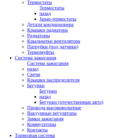
Термостаты
Термостаты
назад
Japan-термостаты
Детали кондиционера
Крышки радиатора
Радиаторы
Крыльчатки вентилятора
Патрубки (под датчики)
Термомуфты
Система зажигания
Система зажигания
назад
Свечи
Крышки распределителя
Бегунки
Бегунки
назад
Бегунки (отечественные авто)
Провода высоковольтные
Вакуумные регуляторы
Замки зажигания
Коммутаторы
Контакты
Тормозная система