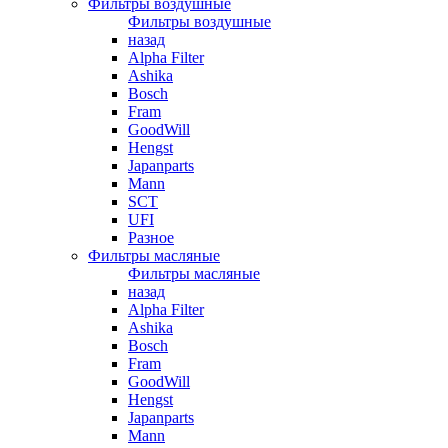
Фильтры воздушные
Фильтры воздушные
назад
Alpha Filter
Ashika
Bosch
Fram
GoodWill
Hengst
Japanparts
Mann
SCT
UFI
Разное
Фильтры масляные
Фильтры масляные
назад
Alpha Filter
Ashika
Bosch
Fram
GoodWill
Hengst
Japanparts
Mann