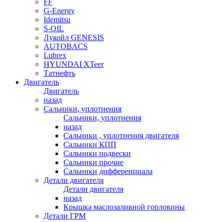
FF
G-Energy
Idemitsu
S-OIL
Лукойл GENESIS
AUTOBACS
Lubrex
HYUNDAI XTeer
Татнефть
Двигатель
Двигатель
назад
Сальники, уплотнения
Сальники, уплотнения
назад
Сальники , уплотнения двигателя
Сальники КПП
Сальники подвески
Сальники прочие
Сальники дифференциала
Детали двигателя
Детали двигателя
назад
Крышка маслозаливной горловины
Детали ГРМ