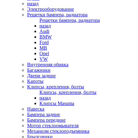
назад
Электрооборудование
Решетки бампера, радиатора
Решетки бампера, радиатора
назад
Audi
BMW
Ford
MB
Opel
VW
Внутренняя обивка
Багажники
Двери задние
Капоты
Клипсы, крепления, болты
Клипсы, крепления, болты
назад
Клипсы Masuma
Навеска
Бампера задние
Бампера передние
Мотор стеклоомывателя
Механизм стеклоподъемника
Брызговики