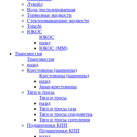
Лукойл
Вода дистилированная
Тормозные жидкости
Стеклоомывающие жидкости
Totachi
ЮКОС
ЮКОС
назад
ЮКОС (ММ)
Трансмиссия
Трансмиссия
назад
Крестовины (шарниры)
Крестовины (шарниры)
назад
Japan-крестовины
Тяги и тросы
Тяги и тросы
назад
Тяги и тросы газа
Тяги и тросы спидометра
Тяги и тросы сцепления
Подшипники КПП
Подшипники КПП
назад