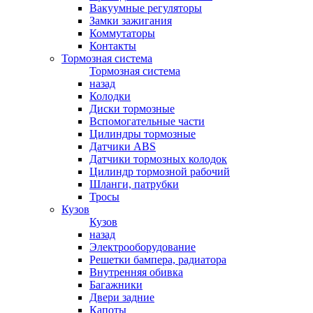
Вакуумные регуляторы
Замки зажигания
Коммутаторы
Контакты
Тормозная система
Тормозная система
назад
Колодки
Диски тормозные
Вспомогательные части
Цилиндры тормозные
Датчики ABS
Датчики тормозных колодок
Цилиндр тормозной рабочий
Шланги, патрубки
Тросы
Кузов
Кузов
назад
Электрооборудование
Решетки бампера, радиатора
Внутренняя обивка
Багажники
Двери задние
Капоты