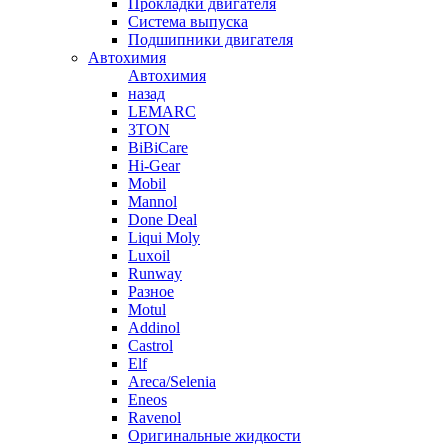
Прокладки двигателя
Система выпуска
Подшипники двигателя
Автохимия
Автохимия
назад
LEMARC
3TON
BiBiCare
Hi-Gear
Mobil
Mannol
Done Deal
Liqui Moly
Luxoil
Runway
Разное
Motul
Addinol
Castrol
Elf
Areca/Selenia
Eneos
Ravenol
Оригинальные жидкости