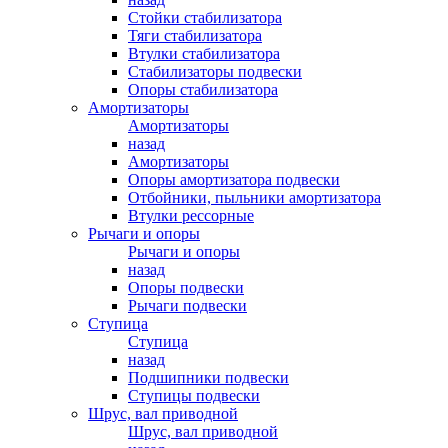
Стойки стабилизатора
Тяги стабилизатора
Втулки стабилизатора
Стабилизаторы подвески
Опоры стабилизатора
Амортизаторы
Амортизаторы
назад
Амортизаторы
Опоры амортизатора подвески
Отбойники, пыльники амортизатора
Втулки рессорные
Рычаги и опоры
Рычаги и опоры
назад
Опоры подвески
Рычаги подвески
Ступица
Ступица
назад
Подшипники подвески
Ступицы подвески
Шрус, вал приводной
Шрус, вал приводной