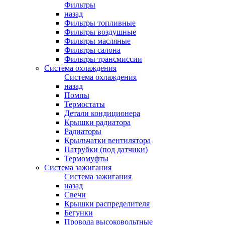
Фильтры
назад
Фильтры топливные
Фильтры воздушные
Фильтры масляные
Фильтры салона
Фильтры трансмиссии
Система охлаждения
Система охлаждения
назад
Помпы
Термостаты
Детали кондиционера
Крышки радиатора
Радиаторы
Крыльчатки вентилятора
Патрубки (под датчики)
Термомуфты
Система зажигания
Система зажигания
назад
Свечи
Крышки распределителя
Бегунки
Провода высоковольтные