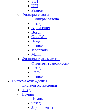
SCT
UFI
Разное
Фильтры салона
Фильтры салона
назад
Alpha Filter
Bosch
GoodWill
Hengst
Разное
Japanparts
Mann
Фильтры трансмиссии
Фильтры трансмиссии
назад
Fram
Разное
Система охлаждения
Система охлаждения
назад
Помпы
Помпы
назад
Japan-помпы