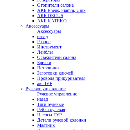
Отопители салона
АКБ Eneus, Fiamm, Unix
АКБ DECUS
АКБ KATEKO
Аксессуары
Аксессуары
назад
Разное
Инструмент
Лейблы
Освежители салона
Брелки
Ветровики
Заготовки ключей
Провода прикуривателя
акс IVF
Рулевое управление
Рулевое управление
назад
Тяги рулевые
Рейка рулевая
Насосы ГУР
Детали рулевой колонки
Маятник