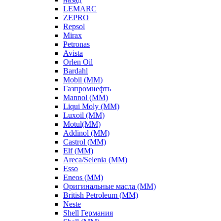
LEMARC
ZEPRO
Repsol
Mirax
Petronas
Avista
Orlen Oil
Bardahl
Mobil (ММ)
Газпромнефть
Mannol (ММ)
Liqui Moly (ММ)
Luxoil (ММ)
Motul(ММ)
Addinol (ММ)
Castrol (ММ)
Elf (ММ)
Areca/Selenia (ММ)
Esso
Eneos (ММ)
Оригинальные масла (ММ)
British Petroleum (ММ)
Neste
Shell Германия