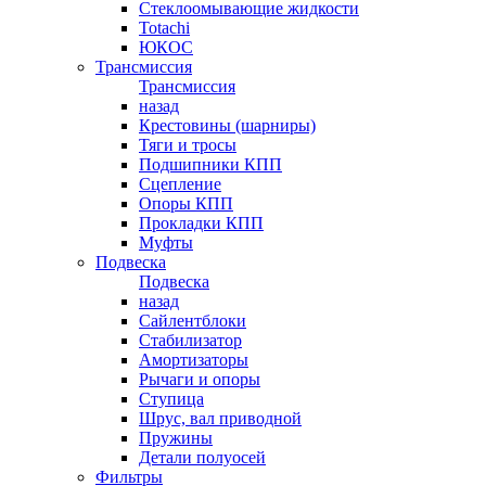
Стеклоомывающие жидкости
Totachi
ЮКОС
Трансмиссия
Трансмиссия
назад
Крестовины (шарниры)
Тяги и тросы
Подшипники КПП
Сцепление
Опоры КПП
Прокладки КПП
Муфты
Подвеска
Подвеска
назад
Сайлентблоки
Стабилизатор
Амортизаторы
Рычаги и опоры
Ступица
Шрус, вал приводной
Пружины
Детали полуосей
Фильтры