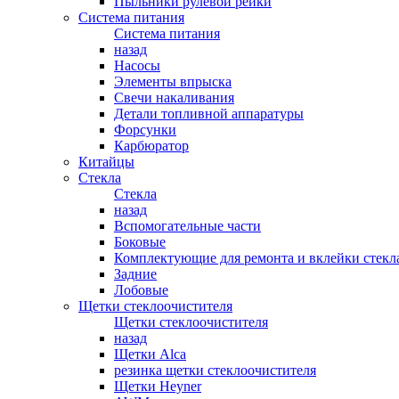
Пыльники рулевой рейки
Система питания
Система питания
назад
Насосы
Элементы впрыска
Свечи накаливания
Детали топливной аппаратуры
Форсунки
Карбюратор
Китайцы
Стекла
Стекла
назад
Вспомогательные части
Боковые
Комплектующие для ремонта и вклейки стекл
Задние
Лобовые
Щетки стеклоочистителя
Щетки стеклоочистителя
назад
Щетки Alca
резинка щетки стеклоочистителя
Щетки Heyner