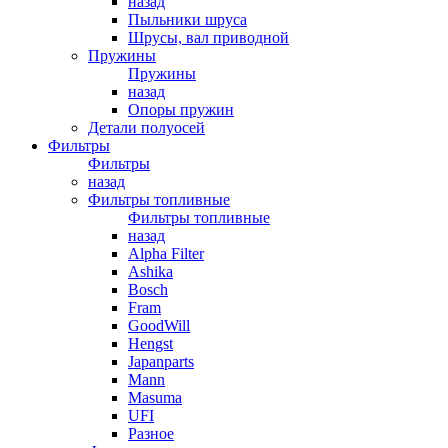
назад
Пыльники шруса
Шрусы, вал приводной
Пружины
Пружины
назад
Опоры пружин
Детали полуосей
Фильтры
Фильтры
назад
Фильтры топливные
Фильтры топливные
назад
Alpha Filter
Ashika
Bosch
Fram
GoodWill
Hengst
Japanparts
Mann
Masuma
UFI
Разное