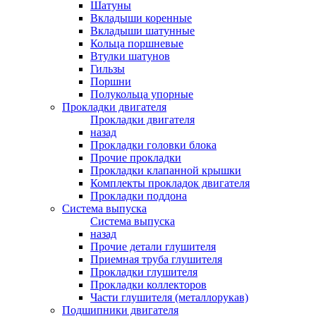
Шатуны
Вкладыши коренные
Вкладыши шатунные
Кольца поршневые
Втулки шатунов
Гильзы
Поршни
Полукольца упорные
Прокладки двигателя
Прокладки двигателя
назад
Прокладки головки блока
Прочие прокладки
Прокладки клапанной крышки
Комплекты прокладок двигателя
Прокладки поддона
Система выпуска
Система выпуска
назад
Прочие детали глушителя
Приемная труба глушителя
Прокладки глушителя
Прокладки коллекторов
Части глушителя (металлорукав)
Подшипники двигателя