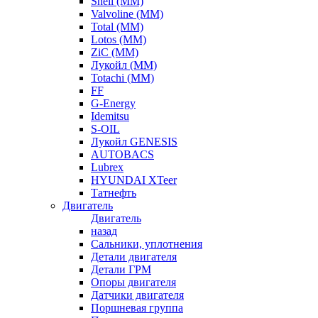
Shell (ММ)
Valvoline (ММ)
Total (ММ)
Lotos (ММ)
ZiC (ММ)
Лукойл (ММ)
Totachi (MM)
FF
G-Energy
Idemitsu
S-OIL
Лукойл GENESIS
AUTOBACS
Lubrex
HYUNDAI XTeer
Татнефть
Двигатель
Двигатель
назад
Сальники, уплотнения
Детали двигателя
Детали ГРМ
Опоры двигателя
Датчики двигателя
Поршневая группа