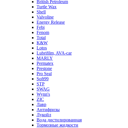
British Petroleum
Turtle Wax
Shell
Valvoline
Energy Release
Febi
Fenom
Total
K&W
Lotos
Lubrifilm, AVA-car
MARLY
Permatex
Prestone
Pro Seal
Soft99
STP
SWAG
Wynn's
ZIC
Лавр
Антифризы
Лукойл
Вода дистилированная
Тормозные жидкости