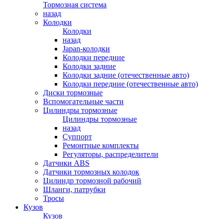
Тормозная система
назад
Колодки
Колодки
назад
Japan-колодки
Колодки передние
Колодки задние
Колодки задние (отечественные авто)
Колодки передние (отечественные авто)
Диски тормозные
Вспомогательные части
Цилиндры тормозные
Цилиндры тормозные
назад
Суппорт
Ремонтные комплекты
Регуляторы, распределители
Датчики ABS
Датчики тормозных колодок
Цилиндр тормозной рабочий
Шланги, патрубки
Тросы
Кузов
Кузов