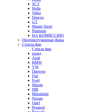
SCT
Hella
Valeo
Dawoo
GT
Master Sport
Platinum
НА КОМИССИЮ
Противотуманные фары
Стекла фар
Стекла фар
назад
Audi
BMW
VW
Daewoo
Fiat
Ford
Mazda
MB
Mitsubishi
Nissan
Opel
Peugeot
Renault