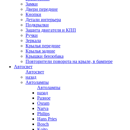
Замки
Двери передние
Кнопки
Детали интерьера
Подкрылки
Защита двигателя и КПП
Ручки
Зеркала
Крылья передние
Крылья задние
Крышки бензобака
Повторители поворота на крыле, в бампере
Автосвет
Автосвет
назад
Автолампы
Автолампы
назад
Разное
Osram
Narva
Philips
Hans Pries
Bosch
Koito