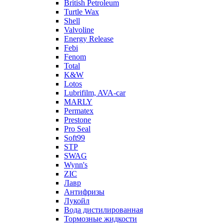
British Petroleum
Turtle Wax
Shell
Valvoline
Energy Release
Febi
Fenom
Total
K&W
Lotos
Lubrifilm, AVA-car
MARLY
Permatex
Prestone
Pro Seal
Soft99
STP
SWAG
Wynn's
ZIC
Лавр
Антифризы
Лукойл
Вода дистилированная
Тормозные жидкости