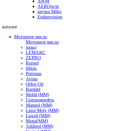
AWM
AEROtwin
щетки Miles
Endurovision
каталог
Моторное масло
Моторное масло
назад
LEMARC
ZEPRO
Repsol
Mirax
Petronas
Avista
Orlen Oil
Bardahl
Mobil (ММ)
Газпромнефть
Mannol (ММ)
Liqui Moly (ММ)
Luxoil (ММ)
Motul(ММ)
Addinol (ММ)