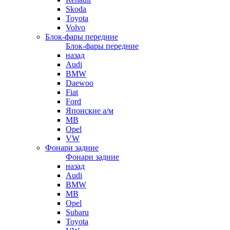
Skoda
Toyota
Volvo
Блок-фары передние
Блок-фары передние
назад
Audi
BMW
Daewoo
Fiat
Ford
Японские а/м
MB
Opel
VW
Фонари задние
Фонари задние
назад
Audi
BMW
MB
Opel
Subaru
Toyota