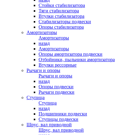
Стойки стабилизатора
Тяги стабилизатора
Втулки стабилизатора
Стабилизаторы подвески
Опоры стабилизатора
Амортизаторы
Амортизаторы
назад
Амортизаторы
Опоры амортизатора подвески
Отбойники, пыльники амортизатора
Втулки рессорные
Рычаги и опоры
Рычаги и опоры
назад
Опоры подвески
Рычаги подвески
Ступица
Ступица
назад
Подшипники подвески
Ступицы подвески
Шрус, вал приводной
Шрус, вал приводной