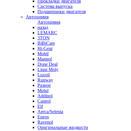
Прокладки двигателя
Система выпуска
Подшипники двигателя
Автохимия
Автохимия
назад
LEMARC
3TON
BiBiCare
Hi-Gear
Mobil
Mannol
Done Deal
Liqui Moly
Luxoil
Runway
Разное
Motul
Addinol
Castrol
Elf
Areca/Selenia
Eneos
Ravenol
Оригинальные жидкости