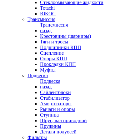
Стеклоомывающие жидкости
Totachi
ЮКОС
Трансмиссия
Трансмиссия
назад
Крестовины (шарниры)
Тяги и тросы
Подшипники КПП
Сцепление
Опоры КПП
Прокладки КПП
Муфты
Подвеска
Подвеска
назад
Сайлентблоки
Стабилизатор
Амортизаторы
Рычаги и опоры
Ступица
Шрус, вал приводной
Пружины
Детали полуосей
Фильтры