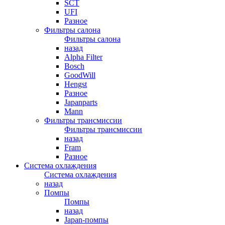
SCT
UFI
Разное
Фильтры салона
Фильтры салона
назад
Alpha Filter
Bosch
GoodWill
Hengst
Разное
Japanparts
Mann
Фильтры трансмиссии
Фильтры трансмиссии
назад
Fram
Разное
Система охлаждения
Система охлаждения
назад
Помпы
Помпы
назад
Japan-помпы