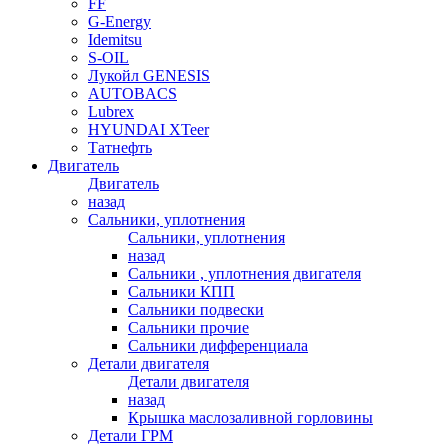
FF
G-Energy
Idemitsu
S-OIL
Лукойл GENESIS
AUTOBACS
Lubrex
HYUNDAI XTeer
Татнефть
Двигатель
Двигатель
назад
Сальники, уплотнения
Сальники, уплотнения
назад
Сальники , уплотнения двигателя
Сальники КПП
Сальники подвески
Сальники прочие
Сальники дифференциала
Детали двигателя
Детали двигателя
назад
Крышка маслозаливной горловины
Детали ГРМ