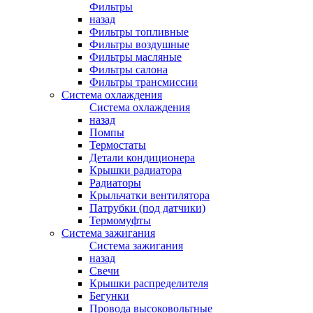
Фильтры
назад
Фильтры топливные
Фильтры воздушные
Фильтры масляные
Фильтры салона
Фильтры трансмиссии
Система охлаждения
Система охлаждения
назад
Помпы
Термостаты
Детали кондиционера
Крышки радиатора
Радиаторы
Крыльчатки вентилятора
Патрубки (под датчики)
Термомуфты
Система зажигания
Система зажигания
назад
Свечи
Крышки распределителя
Бегунки
Провода высоковольтные