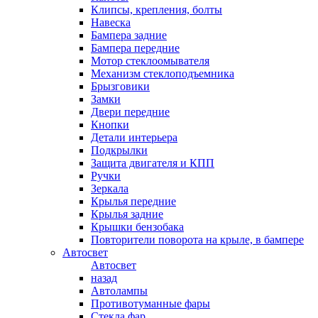
Клипсы, крепления, болты
Навеска
Бампера задние
Бампера передние
Мотор стеклоомывателя
Механизм стеклоподъемника
Брызговики
Замки
Двери передние
Кнопки
Детали интерьера
Подкрылки
Защита двигателя и КПП
Ручки
Зеркала
Крылья передние
Крылья задние
Крышки бензобака
Повторители поворота на крыле, в бампере
Автосвет
Автосвет
назад
Автолампы
Противотуманные фары
Стекла фар