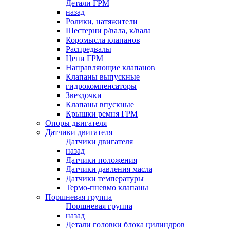
Детали ГРМ
назад
Ролики, натяжители
Шестерни р/вала, к/вала
Коромысла клапанов
Распредвалы
Цепи ГРМ
Направляющие клапанов
Клапаны выпускные
гидрокомпенсаторы
Звездочки
Клапаны впускные
Крышки ремня ГРМ
Опоры двигателя
Датчики двигателя
Датчики двигателя
назад
Датчики положения
Датчики давления масла
Датчики температуры
Термо-пневмо клапаны
Поршневая группа
Поршневая группа
назад
Детали головки блока цилиндров