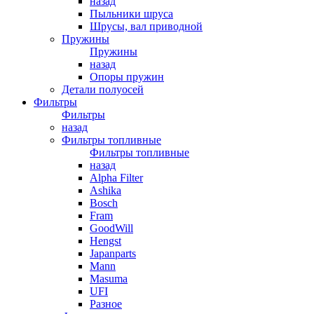
назад
Пыльники шруса
Шрусы, вал приводной
Пружины
Пружины
назад
Опоры пружин
Детали полуосей
Фильтры
Фильтры
назад
Фильтры топливные
Фильтры топливные
назад
Alpha Filter
Ashika
Bosch
Fram
GoodWill
Hengst
Japanparts
Mann
Masuma
UFI
Разное