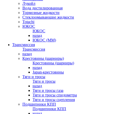
Лукойл
Вода дистилированная
Тормозные жидкости
Стеклоомывающие жидкости
Totachi
ЮКОС
ЮКОС
назад
ЮКОС (ММ)
Трансмиссия
Трансмиссия
назад
Крестовины (шарниры)
Крестовины (шарниры)
назад
Japan-крестовины
Тяги и тросы
Тяги и тросы
назад
Тяги и тросы газа
Тяги и тросы спидометра
Тяги и тросы сцепления
Подшипники КПП
Подшипники КПП
назад