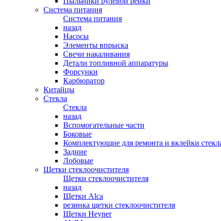
Пыльники рулевой рейки
Система питания
Система питания
назад
Насосы
Элементы впрыска
Свечи накаливания
Детали топливной аппаратуры
Форсунки
Карбюратор
Китайцы
Стекла
Стекла
назад
Вспомогательные части
Боковые
Комплектующие для ремонта и вклейки стекл
Задние
Лобовые
Щетки стеклоочистителя
Щетки стеклоочистителя
назад
Щетки Alca
резинка щетки стеклоочистителя
Щетки Heyner