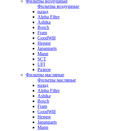
Фильтры воздушные
Фильтры воздушные
назад
Alpha Filter
Ashika
Bosch
Fram
GoodWill
Hengst
Japanparts
Mann
SCT
UFI
Разное
Фильтры масляные
Фильтры масляные
назад
Alpha Filter
Ashika
Bosch
Fram
GoodWill
Hengst
Japanparts
Mann