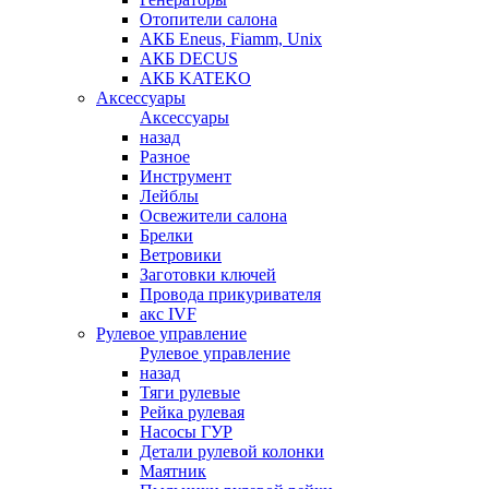
Отопители салона
АКБ Eneus, Fiamm, Unix
АКБ DECUS
АКБ KATEKO
Аксессуары
Аксессуары
назад
Разное
Инструмент
Лейблы
Освежители салона
Брелки
Ветровики
Заготовки ключей
Провода прикуривателя
акс IVF
Рулевое управление
Рулевое управление
назад
Тяги рулевые
Рейка рулевая
Насосы ГУР
Детали рулевой колонки
Маятник