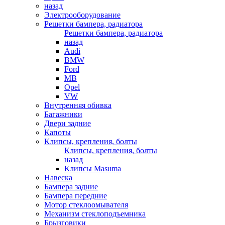
назад
Электрооборудование
Решетки бампера, радиатора
Решетки бампера, радиатора
назад
Audi
BMW
Ford
MB
Opel
VW
Внутренняя обивка
Багажники
Двери задние
Капоты
Клипсы, крепления, болты
Клипсы, крепления, болты
назад
Клипсы Masuma
Навеска
Бампера задние
Бампера передние
Мотор стеклоомывателя
Механизм стеклоподъемника
Брызговики