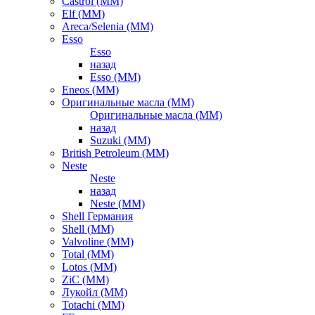
Castrol (ММ)
Elf (ММ)
Areca/Selenia (ММ)
Esso
Esso
назад
Esso (ММ)
Eneos (ММ)
Оригинальные масла (ММ)
Оригинальные масла (ММ)
назад
Suzuki (ММ)
British Petroleum (ММ)
Neste
Neste
назад
Neste (ММ)
Shell Германия
Shell (ММ)
Valvoline (ММ)
Total (ММ)
Lotos (ММ)
ZiC (ММ)
Лукойл (ММ)
Totachi (MM)