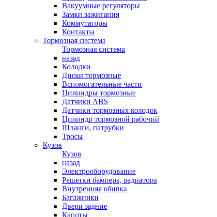
Вакуумные регуляторы
Замки зажигания
Коммутаторы
Контакты
Тормозная система
Тормозная система
назад
Колодки
Диски тормозные
Вспомогательные части
Цилиндры тормозные
Датчики ABS
Датчики тормозных колодок
Цилиндр тормозной рабочий
Шланги, патрубки
Тросы
Кузов
Кузов
назад
Электрооборудование
Решетки бампера, радиатора
Внутренняя обивка
Багажники
Двери задние
Капоты