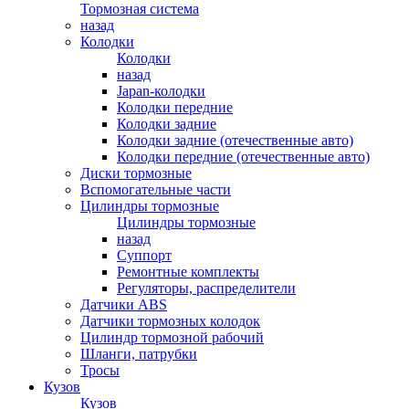
Тормозная система
назад
Колодки
Колодки
назад
Japan-колодки
Колодки передние
Колодки задние
Колодки задние (отечественные авто)
Колодки передние (отечественные авто)
Диски тормозные
Вспомогательные части
Цилиндры тормозные
Цилиндры тормозные
назад
Суппорт
Ремонтные комплекты
Регуляторы, распределители
Датчики ABS
Датчики тормозных колодок
Цилиндр тормозной рабочий
Шланги, патрубки
Тросы
Кузов
Кузов