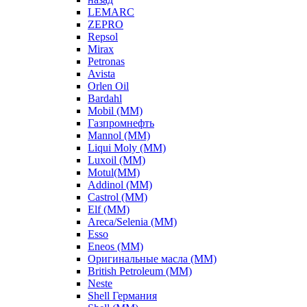
LEMARC
ZEPRO
Repsol
Mirax
Petronas
Avista
Orlen Oil
Bardahl
Mobil (ММ)
Газпромнефть
Mannol (ММ)
Liqui Moly (ММ)
Luxoil (ММ)
Motul(ММ)
Addinol (ММ)
Castrol (ММ)
Elf (ММ)
Areca/Selenia (ММ)
Esso
Eneos (ММ)
Оригинальные масла (ММ)
British Petroleum (ММ)
Neste
Shell Германия