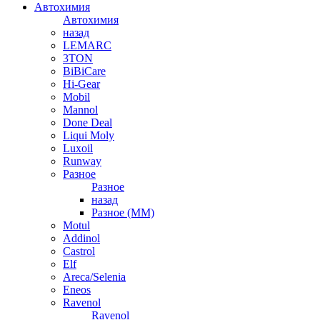
Автохимия
Автохимия
назад
LEMARC
3TON
BiBiCare
Hi-Gear
Mobil
Mannol
Done Deal
Liqui Moly
Luxoil
Runway
Разное
Разное
назад
Разное (ММ)
Motul
Addinol
Castrol
Elf
Areca/Selenia
Eneos
Ravenol
Ravenol