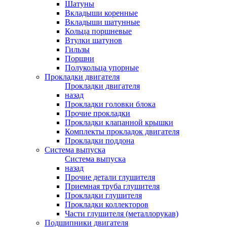
Шатуны
Вкладыши коренные
Вкладыши шатунные
Кольца поршневые
Втулки шатунов
Гильзы
Поршни
Полукольца упорные
Прокладки двигателя
Прокладки двигателя
назад
Прокладки головки блока
Прочие прокладки
Прокладки клапанной крышки
Комплекты прокладок двигателя
Прокладки поддона
Система выпуска
Система выпуска
назад
Прочие детали глушителя
Приемная труба глушителя
Прокладки глушителя
Прокладки коллекторов
Части глушителя (металлорукав)
Подшипники двигателя