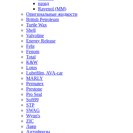
назад
Ravenol (ММ)
Оригинальные жидкости
British Petroleum
Turtle Wax
Shell
Valvoline
Energy Release
Febi
Fenom
Total
K&W
Lotos
Lubrifilm, AVA-car
MARLY
Permatex
Prestone
Pro Seal
Soft99
STP
SWAG
Wynn's
ZIC
Лавр
Антифризы