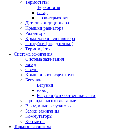
Термостаты
Термостаты
назад
Japan-термостаты
Детали кондиционера
Крышки радиатора
Радиаторы
Крыльчатки вентилятора
Патрубки (под датчики)
Термомуфты
Система зажигания
Система зажигания
назад
Свечи
Крышки распределителя
Бегунки
Бегунки
назад
Бегунки (отечественные авто)
Провода высоковольтные
Вакуумные регуляторы
Замки зажигания
Коммутаторы
Контакты
Тормозная система