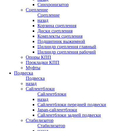
Синхронизатор
Сцепление
Сцепление
назад
Корзина сцепления
Диски сцепления
Комплекты сцепления
Подшипник выжимной
Цилиндр сцепления главный
Цилиндр сцепления рабочий
Опоры КПП
Прокладки КПП
Муфты
Подвеска
Подвеска
назад
Сайлентблоки
Сайлентблоки
назад
Сайлентблоки передней подвески
Japan-сайлентблоки
Сайлентблоки задней подвески
Стабилизатор
Стабилизатор
назад