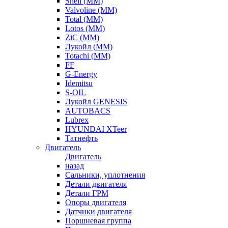
Shell (ММ)
Valvoline (ММ)
Total (ММ)
Lotos (ММ)
ZiC (ММ)
Лукойл (ММ)
Totachi (MM)
FF
G-Energy
Idemitsu
S-OIL
Лукойл GENESIS
AUTOBACS
Lubrex
HYUNDAI XTeer
Татнефть
Двигатель
Двигатель
назад
Сальники, уплотнения
Детали двигателя
Детали ГРМ
Опоры двигателя
Датчики двигателя
Поршневая группа