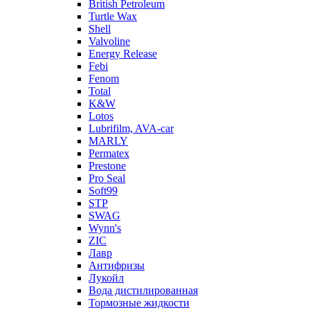
British Petroleum
Turtle Wax
Shell
Valvoline
Energy Release
Febi
Fenom
Total
K&W
Lotos
Lubrifilm, AVA-car
MARLY
Permatex
Prestone
Pro Seal
Soft99
STP
SWAG
Wynn's
ZIC
Лавр
Антифризы
Лукойл
Вода дистилированная
Тормозные жидкости