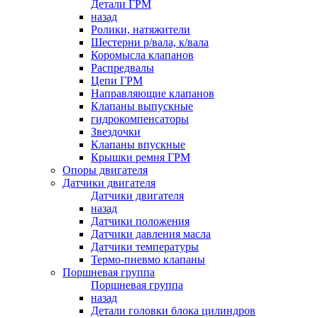
Детали ГРМ
назад
Ролики, натяжители
Шестерни р/вала, к/вала
Коромысла клапанов
Распредвалы
Цепи ГРМ
Направляющие клапанов
Клапаны выпускные
гидрокомпенсаторы
Звездочки
Клапаны впускные
Крышки ремня ГРМ
Опоры двигателя
Датчики двигателя
Датчики двигателя
назад
Датчики положения
Датчики давления масла
Датчики температуры
Термо-пневмо клапаны
Поршневая группа
Поршневая группа
назад
Детали головки блока цилиндров