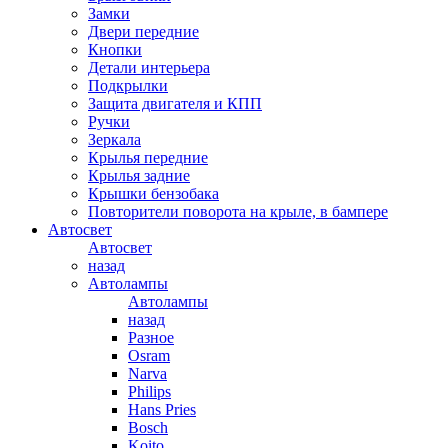
Замки
Двери передние
Кнопки
Детали интерьера
Подкрылки
Защита двигателя и КПП
Ручки
Зеркала
Крылья передние
Крылья задние
Крышки бензобака
Повторители поворота на крыле, в бампере
Автосвет
Автосвет
назад
Автолампы
Автолампы
назад
Разное
Osram
Narva
Philips
Hans Pries
Bosch
Koito