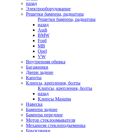
назад
Электрооборудование
Решетки бампера, радиатора
Решетки бампера, радиатора
назад
Audi
BMW
Ford
MB
Opel
VW
Внутренняя обивка
Багажники
Двери задние
Капоты
Клипсы, крепления, болты
Клипсы, крепления, болты
назад
Клипсы Masuma
Навеска
Бампера задние
Бампера передние
Мотор стеклоомывателя
Механизм стеклоподъемника
Брызговики