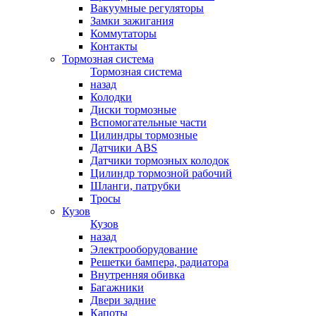
Вакуумные регуляторы
Замки зажигания
Коммутаторы
Контакты
Тормозная система
Тормозная система
назад
Колодки
Диски тормозные
Вспомогательные части
Цилиндры тормозные
Датчики ABS
Датчики тормозных колодок
Цилиндр тормозной рабочий
Шланги, патрубки
Тросы
Кузов
Кузов
назад
Электрооборудование
Решетки бампера, радиатора
Внутренняя обивка
Багажники
Двери задние
Капоты