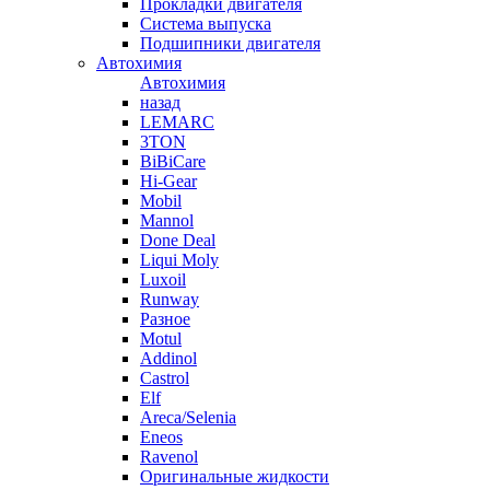
Прокладки двигателя
Система выпуска
Подшипники двигателя
Автохимия
Автохимия
назад
LEMARC
3TON
BiBiCare
Hi-Gear
Mobil
Mannol
Done Deal
Liqui Moly
Luxoil
Runway
Разное
Motul
Addinol
Castrol
Elf
Areca/Selenia
Eneos
Ravenol
Оригинальные жидкости