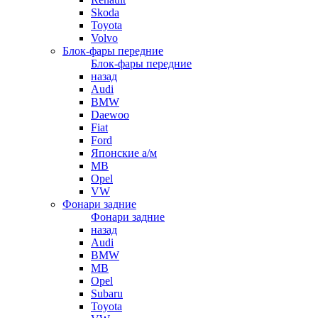
Skoda
Toyota
Volvo
Блок-фары передние
Блок-фары передние
назад
Audi
BMW
Daewoo
Fiat
Ford
Японские а/м
MB
Opel
VW
Фонари задние
Фонари задние
назад
Audi
BMW
MB
Opel
Subaru
Toyota