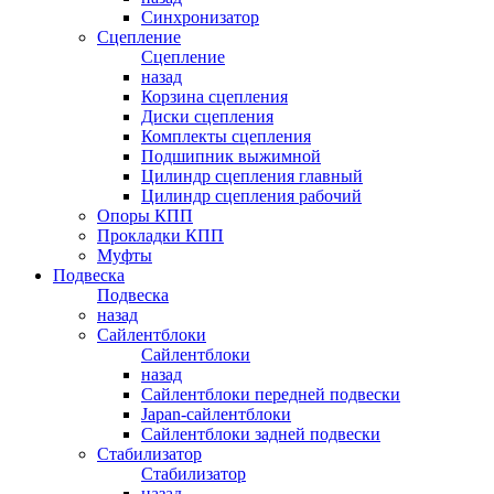
Синхронизатор
Сцепление
Сцепление
назад
Корзина сцепления
Диски сцепления
Комплекты сцепления
Подшипник выжимной
Цилиндр сцепления главный
Цилиндр сцепления рабочий
Опоры КПП
Прокладки КПП
Муфты
Подвеска
Подвеска
назад
Сайлентблоки
Сайлентблоки
назад
Сайлентблоки передней подвески
Japan-сайлентблоки
Сайлентблоки задней подвески
Стабилизатор
Стабилизатор
назад