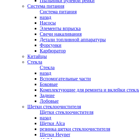
Пыльники рулевой рейки
Система питания
Система питания
назад
Насосы
Элементы впрыска
Свечи накаливания
Детали топливной аппаратуры
Форсунки
Карбюратор
Китайцы
Стекла
Стекла
назад
Вспомогательные части
Боковые
Комплектующие для ремонта и вклейки стекл
Задние
Лобовые
Щетки стеклоочистителя
Щетки стеклоочистителя
назад
Щетки Alca
резинка щетки стеклоочистителя
Щетки Heyner