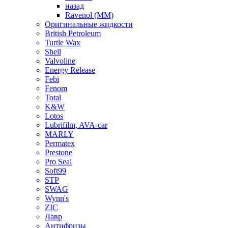
назад
Ravenol (ММ)
Оригинальные жидкости
British Petroleum
Turtle Wax
Shell
Valvoline
Energy Release
Febi
Fenom
Total
K&W
Lotos
Lubrifilm, AVA-car
MARLY
Permatex
Prestone
Pro Seal
Soft99
STP
SWAG
Wynn's
ZIC
Лавр
Антифризы