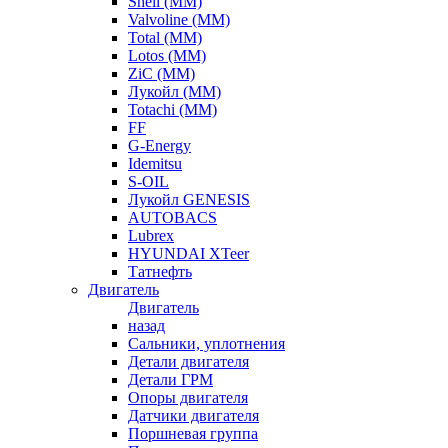
Shell (ММ)
Valvoline (ММ)
Total (ММ)
Lotos (ММ)
ZiC (ММ)
Лукойл (ММ)
Totachi (MM)
FF
G-Energy
Idemitsu
S-OIL
Лукойл GENESIS
AUTOBACS
Lubrex
HYUNDAI XTeer
Татнефть
Двигатель
Двигатель
назад
Сальники, уплотнения
Детали двигателя
Детали ГРМ
Опоры двигателя
Датчики двигателя
Поршневая группа