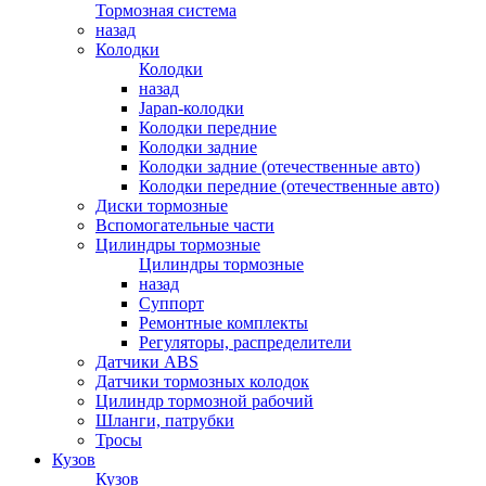
Тормозная система
назад
Колодки
Колодки
назад
Japan-колодки
Колодки передние
Колодки задние
Колодки задние (отечественные авто)
Колодки передние (отечественные авто)
Диски тормозные
Вспомогательные части
Цилиндры тормозные
Цилиндры тормозные
назад
Суппорт
Ремонтные комплекты
Регуляторы, распределители
Датчики ABS
Датчики тормозных колодок
Цилиндр тормозной рабочий
Шланги, патрубки
Тросы
Кузов
Кузов