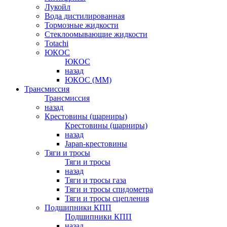
Лукойл
Вода дистилированная
Тормозные жидкости
Стеклоомывающие жидкости
Totachi
ЮКОС
ЮКОС
назад
ЮКОС (ММ)
Трансмиссия
Трансмиссия
назад
Крестовины (шарниры)
Крестовины (шарниры)
назад
Japan-крестовины
Тяги и тросы
Тяги и тросы
назад
Тяги и тросы газа
Тяги и тросы спидометра
Тяги и тросы сцепления
Подшипники КПП
Подшипники КПП
назад