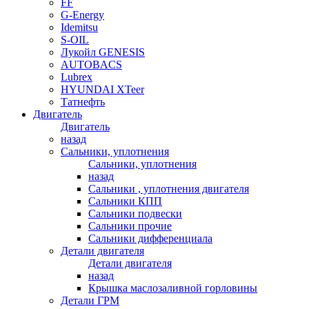
FF
G-Energy
Idemitsu
S-OIL
Лукойл GENESIS
AUTOBACS
Lubrex
HYUNDAI XTeer
Татнефть
Двигатель
Двигатель
назад
Сальники, уплотнения
Сальники, уплотнения
назад
Сальники , уплотнения двигателя
Сальники КПП
Сальники подвески
Сальники прочие
Сальники дифференциала
Детали двигателя
Детали двигателя
назад
Крышка маслозаливной горловины
Детали ГРМ