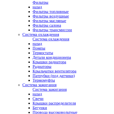
Фильтры
назад
Фильтры топливные
Фильтры воздушные
Фильтры масляные
Фильтры салона
Фильтры трансмиссии
Система охлаждения
Система охлаждения
назад
Помпы
Термостаты
Детали кондиционера
Крышки радиатора
Радиаторы
Крыльчатки вентилятора
Патрубки (под датчики)
Термомуфты
Система зажигания
Система зажигания
назад
Свечи
Крышки распределителя
Бегунки
Провода высоковольтные