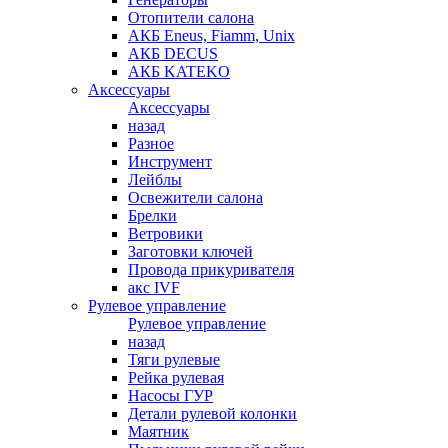
Отопители салона
АКБ Eneus, Fiamm, Unix
АКБ DECUS
АКБ KATEKO
Аксессуары
Аксессуары
назад
Разное
Инструмент
Лейблы
Освежители салона
Брелки
Ветровики
Заготовки ключей
Провода прикуривателя
акс IVF
Рулевое управление
Рулевое управление
назад
Тяги рулевые
Рейка рулевая
Насосы ГУР
Детали рулевой колонки
Маятник