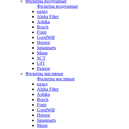
Фильтры воздушные
Фильтры воздушные
назад
Alpha Filter
Ashika
Bosch
Fram
GoodWill
Hengst
Japanparts
Mann
SCT
UFI
Разное
Фильтры масляные
Фильтры масляные
назад
Alpha Filter
Ashika
Bosch
Fram
GoodWill
Hengst
Japanparts
Mann