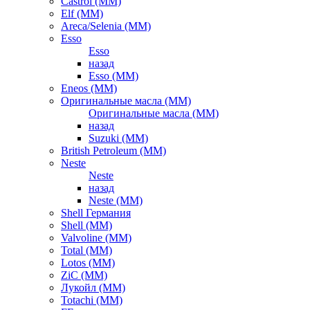
Castrol (ММ)
Elf (ММ)
Areca/Selenia (ММ)
Esso
Esso
назад
Esso (ММ)
Eneos (ММ)
Оригинальные масла (ММ)
Оригинальные масла (ММ)
назад
Suzuki (ММ)
British Petroleum (ММ)
Neste
Neste
назад
Neste (ММ)
Shell Германия
Shell (ММ)
Valvoline (ММ)
Total (ММ)
Lotos (ММ)
ZiC (ММ)
Лукойл (ММ)
Totachi (MM)