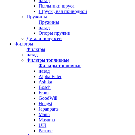
назад
Пыльники шруса
Шрусы, вал приводной
Пружины
Пружины
назад
Опоры пружин
Детали полуосей
Фильтры
Фильтры
назад
Фильтры топливные
Фильтры топливные
назад
Alpha Filter
Ashika
Bosch
Fram
GoodWill
Hengst
Japanparts
Mann
Masuma
UFI
Разное