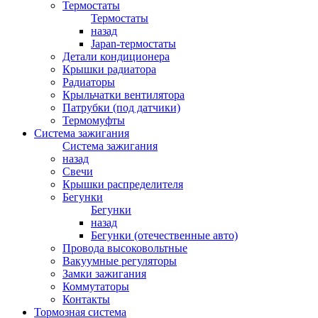
Термостаты
Термостаты
назад
Japan-термостаты
Детали кондиционера
Крышки радиатора
Радиаторы
Крыльчатки вентилятора
Патрубки (под датчики)
Термомуфты
Система зажигания
Система зажигания
назад
Свечи
Крышки распределителя
Бегунки
Бегунки
назад
Бегунки (отечественные авто)
Провода высоковольтные
Вакуумные регуляторы
Замки зажигания
Коммутаторы
Контакты
Тормозная система