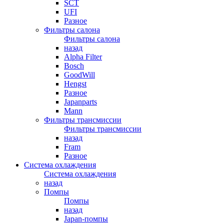
SCT
UFI
Разное
Фильтры салона
Фильтры салона
назад
Alpha Filter
Bosch
GoodWill
Hengst
Разное
Japanparts
Mann
Фильтры трансмиссии
Фильтры трансмиссии
назад
Fram
Разное
Система охлаждения
Система охлаждения
назад
Помпы
Помпы
назад
Japan-помпы