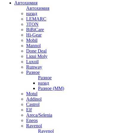
Автохимия
Автохимия
назад
LEMARC
3TON
BiBiCare
Hi-Gear
Mobil
Mannol
Done Deal
Liqui Moly
Luxoil
Runway
Разное
Разное
назад
Разное (ММ)
Motul
Addinol
Castrol
Elf
Areca/Selenia
Eneos
Ravenol
Ravenol