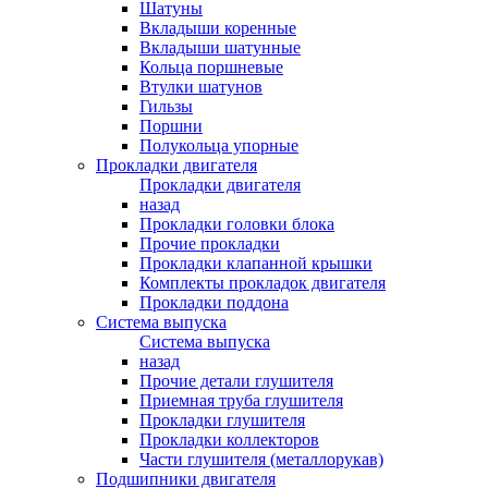
Шатуны
Вкладыши коренные
Вкладыши шатунные
Кольца поршневые
Втулки шатунов
Гильзы
Поршни
Полукольца упорные
Прокладки двигателя
Прокладки двигателя
назад
Прокладки головки блока
Прочие прокладки
Прокладки клапанной крышки
Комплекты прокладок двигателя
Прокладки поддона
Система выпуска
Система выпуска
назад
Прочие детали глушителя
Приемная труба глушителя
Прокладки глушителя
Прокладки коллекторов
Части глушителя (металлорукав)
Подшипники двигателя