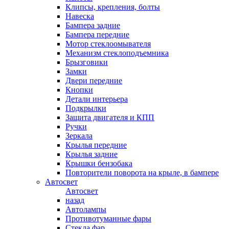
Клипсы, крепления, болты
Навеска
Бампера задние
Бампера передние
Мотор стеклоомывателя
Механизм стеклоподъемника
Брызговики
Замки
Двери передние
Кнопки
Детали интерьера
Подкрылки
Защита двигателя и КПП
Ручки
Зеркала
Крылья передние
Крылья задние
Крышки бензобака
Повторители поворота на крыле, в бампере
Автосвет
Автосвет
назад
Автолампы
Противотуманные фары
Стекла фар