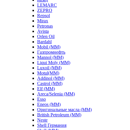
LEMARC
ZEPRO
Repsol
Mirax
Petronas
Avista
Orlen Oil
Bardahl
Mobil (ММ)
Газпромнефть
Mannol (ММ)
Liqui Moly (ММ)
Luxoil (ММ)
Motul(ММ)
Addinol (ММ)
Castrol (ММ)
Elf (ММ)
Areca/Selenia (ММ)
Esso
Eneos (ММ)
Оригинальные масла (ММ)
British Petroleum (ММ)
Neste
Shell Германия