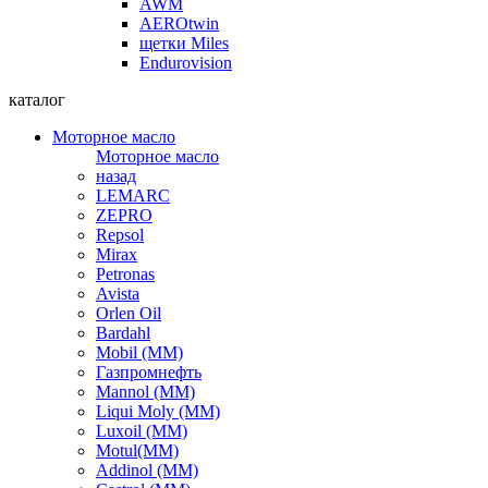
AWM
AEROtwin
щетки Miles
Endurovision
каталог
Моторное масло
Моторное масло
назад
LEMARC
ZEPRO
Repsol
Mirax
Petronas
Avista
Orlen Oil
Bardahl
Mobil (ММ)
Газпромнефть
Mannol (ММ)
Liqui Moly (ММ)
Luxoil (ММ)
Motul(ММ)
Addinol (ММ)