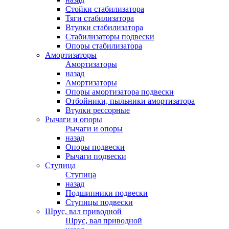
Стойки стабилизатора
Тяги стабилизатора
Втулки стабилизатора
Стабилизаторы подвески
Опоры стабилизатора
Амортизаторы
Амортизаторы
назад
Амортизаторы
Опоры амортизатора подвески
Отбойники, пыльники амортизатора
Втулки рессорные
Рычаги и опоры
Рычаги и опоры
назад
Опоры подвески
Рычаги подвески
Ступица
Ступица
назад
Подшипники подвески
Ступицы подвески
Шрус, вал приводной
Шрус, вал приводной