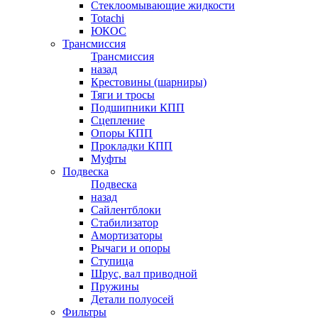
Стеклоомывающие жидкости
Totachi
ЮКОС
Трансмиссия
Трансмиссия
назад
Крестовины (шарниры)
Тяги и тросы
Подшипники КПП
Сцепление
Опоры КПП
Прокладки КПП
Муфты
Подвеска
Подвеска
назад
Сайлентблоки
Стабилизатор
Амортизаторы
Рычаги и опоры
Ступица
Шрус, вал приводной
Пружины
Детали полуосей
Фильтры