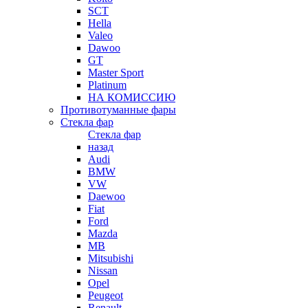
SCT
Hella
Valeo
Dawoo
GT
Master Sport
Platinum
НА КОМИССИЮ
Противотуманные фары
Стекла фар
Стекла фар
назад
Audi
BMW
VW
Daewoo
Fiat
Ford
Mazda
MB
Mitsubishi
Nissan
Opel
Peugeot
Renault