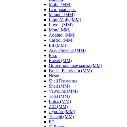
Mobil (ММ)
Газпромнефть
Mannol (ММ)
Liqui Moly (ММ)
Luxoil (ММ)
Motul(ММ)
Addinol (ММ)
Castrol (ММ)
Elf (ММ)
Areca/Selenia (ММ)
Esso
Eneos (ММ)
Оригинальные масла (ММ)
British Petroleum (ММ)
Neste
Shell Германия
Shell (ММ)
Valvoline (ММ)
Total (ММ)
Lotos (ММ)
ZiC (ММ)
Лукойл (ММ)
Totachi (MM)
FF
G-Energy