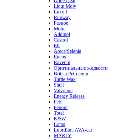
Done Deal
Liqui Moly
Luxoil
Runway
Разное
Motul
Addinol
Castrol
Elf
Areca/Selenia
Eneos
Ravenol
Оригинальные жидкости
British Petroleum
Turtle Wax
Shell
Valvoline
Energy Release
Febi
Fenom
Total
K&W
Lotos
Lubrifilm, AVA-car
MARLY