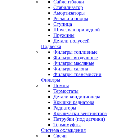
Сайлентблоки
Стабилизатор
Амортизаторы
Рычаги и опоры
Ступица
Шрус, вал приводной
Пружины
Детали полуосей
Подвеска
Фильтры топливные
Фильтры воздушные
Фильтры масляные
Фильтры салона
Фильтры трансмиссии
Фильтры
Помпы
Термостаты
Детали кондиционера
Крышки радиатора
Радиаторы
Крыльчатки вентилятора
Патрубки (под датчики)
Термомуфты
Система охлаждения
Свечи