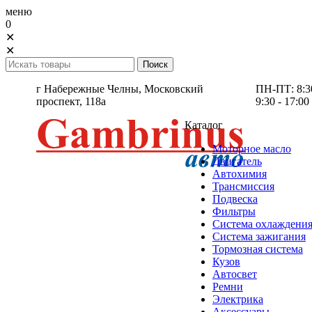
меню
0
✕
✕
г Набережные Челны,
Московский
ПН-ПТ: 8:30 
проспект, 118а
9:30 - 17:00
Каталог
Моторное масло
Двигатель
Автохимия
Трансмиссия
Подвеска
Фильтры
Система охлаждени
Система зажигания
Тормозная система
Кузов
Автосвет
Ремни
Электрика
Аксессуары