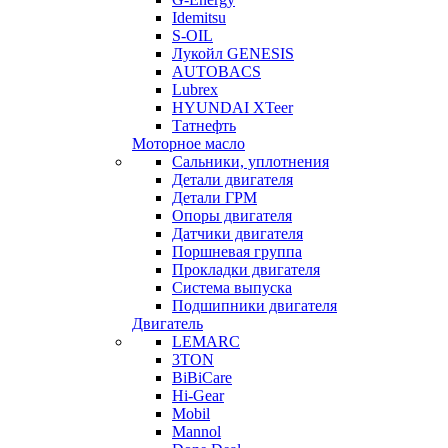
Idemitsu
S-OIL
Лукойл GENESIS
AUTOBACS
Lubrex
HYUNDAI XTeer
Татнефть
Моторное масло
Сальники, уплотнения
Детали двигателя
Детали ГРМ
Опоры двигателя
Датчики двигателя
Поршневая группа
Прокладки двигателя
Система выпуска
Подшипники двигателя
Двигатель
LEMARC
3TON
BiBiCare
Hi-Gear
Mobil
Mannol