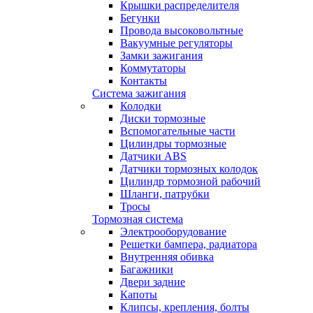
Крышки распределителя
Бегунки
Провода высоковольтные
Вакуумные регуляторы
Замки зажигания
Коммутаторы
Контакты
Система зажигания
Колодки
Диски тормозные
Вспомогательные части
Цилиндры тормозные
Датчики ABS
Датчики тормозных колодок
Цилиндр тормозной рабочий
Шланги, патрубки
Тросы
Тормозная система
Электрооборудование
Решетки бампера, радиатора
Внутренняя обивка
Багажники
Двери задние
Капоты
Клипсы, крепления, болты