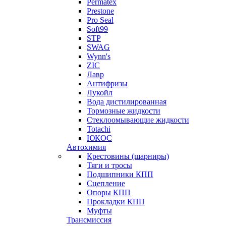
Permatex
Prestone
Pro Seal
Soft99
STP
SWAG
Wynn's
ZIC
Лавр
Антифризы
Лукойл
Вода дистилированная
Тормозные жидкости
Стеклоомывающие жидкости
Totachi
ЮКОС
Автохимия
Крестовины (шарниры)
Тяги и тросы
Подшипники КПП
Сцепление
Опоры КПП
Прокладки КПП
Муфты
Трансмиссия