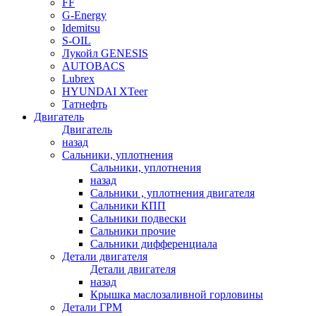
FF
G-Energy
Idemitsu
S-OIL
Лукойл GENESIS
AUTOBACS
Lubrex
HYUNDAI XTeer
Татнефть
Двигатель
Двигатель
назад
Сальники, уплотнения
Сальники, уплотнения
назад
Сальники , уплотнения двигателя
Сальники КПП
Сальники подвески
Сальники прочие
Сальники дифференциала
Детали двигателя
Детали двигателя
назад
Крышка маслозаливной горловины
Детали ГРМ