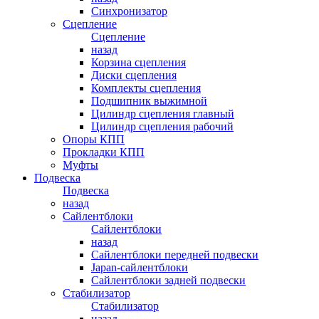
Синхронизатор
Сцепление
Сцепление
назад
Корзина сцепления
Диски сцепления
Комплекты сцепления
Подшипник выжимной
Цилиндр сцепления главный
Цилиндр сцепления рабочий
Опоры КПП
Прокладки КПП
Муфты
Подвеска
Подвеска
назад
Сайлентблоки
Сайлентблоки
назад
Сайлентблоки передней подвески
Japan-сайлентблоки
Сайлентблоки задней подвески
Стабилизатор
Стабилизатор
назад