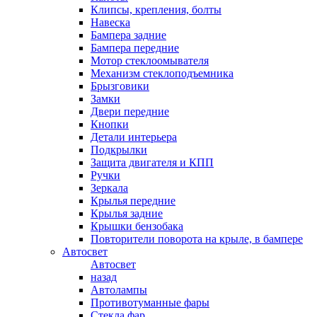
Клипсы, крепления, болты
Навеска
Бампера задние
Бампера передние
Мотор стеклоомывателя
Механизм стеклоподъемника
Брызговики
Замки
Двери передние
Кнопки
Детали интерьера
Подкрылки
Защита двигателя и КПП
Ручки
Зеркала
Крылья передние
Крылья задние
Крышки бензобака
Повторители поворота на крыле, в бампере
Автосвет
Автосвет
назад
Автолампы
Противотуманные фары
Стекла фар