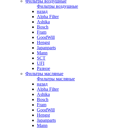
Фильтры воздушные
Фильтры воздушные
назад
Alpha Filter
Ashika
Bosch
Fram
GoodWill
Hengst
Japanparts
Mann
SCT
UFI
Разное
Фильтры масляные
Фильтры масляные
назад
Alpha Filter
Ashika
Bosch
Fram
GoodWill
Hengst
Japanparts
Mann