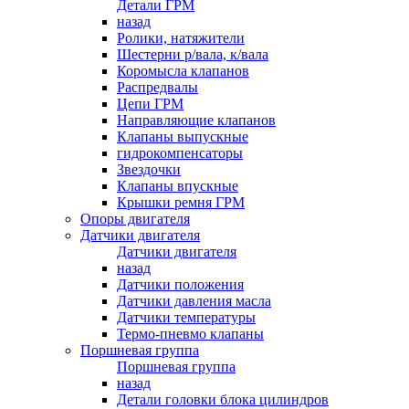
Детали ГРМ
назад
Ролики, натяжители
Шестерни р/вала, к/вала
Коромысла клапанов
Распредвалы
Цепи ГРМ
Направляющие клапанов
Клапаны выпускные
гидрокомпенсаторы
Звездочки
Клапаны впускные
Крышки ремня ГРМ
Опоры двигателя
Датчики двигателя
Датчики двигателя
назад
Датчики положения
Датчики давления масла
Датчики температуры
Термо-пневмо клапаны
Поршневая группа
Поршневая группа
назад
Детали головки блока цилиндров