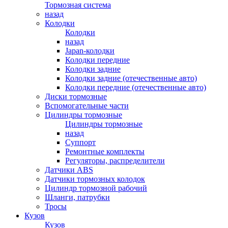
Тормозная система
назад
Колодки
Колодки
назад
Japan-колодки
Колодки передние
Колодки задние
Колодки задние (отечественные авто)
Колодки передние (отечественные авто)
Диски тормозные
Вспомогательные части
Цилиндры тормозные
Цилиндры тормозные
назад
Суппорт
Ремонтные комплекты
Регуляторы, распределители
Датчики ABS
Датчики тормозных колодок
Цилиндр тормозной рабочий
Шланги, патрубки
Тросы
Кузов
Кузов