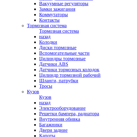
Вакуумные регуляторы
Замки зажигания
Коммутаторы
Контакты
Тормозная система
Тормозная система
назад
Колодки
Диски тормозные
Вспомогательные части
Цилиндры тормозные
Датчики ABS
Датчики тормозных колодок
Цилиндр тормозной рабочий
Шланги, патрубки
Тросы
Кузов
Кузов
назад
Электрооборудование
Решетки бампера, радиатора
Внутренняя обивка
Багажники
Двери задние
Капоты