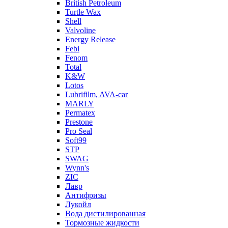
British Petroleum
Turtle Wax
Shell
Valvoline
Energy Release
Febi
Fenom
Total
K&W
Lotos
Lubrifilm, AVA-car
MARLY
Permatex
Prestone
Pro Seal
Soft99
STP
SWAG
Wynn's
ZIC
Лавр
Антифризы
Лукойл
Вода дистилированная
Тормозные жидкости