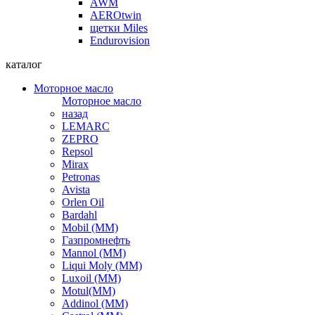
AWM
AEROtwin
щетки Miles
Endurovision
каталог
Моторное масло
Моторное масло
назад
LEMARC
ZEPRO
Repsol
Mirax
Petronas
Avista
Orlen Oil
Bardahl
Mobil (ММ)
Газпромнефть
Mannol (ММ)
Liqui Moly (ММ)
Luxoil (ММ)
Motul(ММ)
Addinol (ММ)