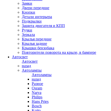
Замки
Двери передние
Кнопки
Детали интерьера
Подкрылки
Защита двигателя и КПП
Ручки
Зеркала
Крылья передние
Крылья задние
Крышки бензобака
Повторители поворота на крыле, в бампере
Автосвет
Автосвет
назад
Автолампы
Автолампы
назад
Разное
Osram
Narva
Philips
Hans Pries
Bosch
Koito