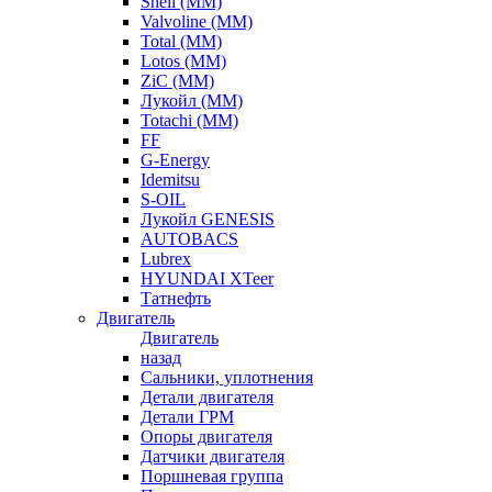
Shell (ММ)
Valvoline (ММ)
Total (ММ)
Lotos (ММ)
ZiC (ММ)
Лукойл (ММ)
Totachi (MM)
FF
G-Energy
Idemitsu
S-OIL
Лукойл GENESIS
AUTOBACS
Lubrex
HYUNDAI XTeer
Татнефть
Двигатель
Двигатель
назад
Сальники, уплотнения
Детали двигателя
Детали ГРМ
Опоры двигателя
Датчики двигателя
Поршневая группа