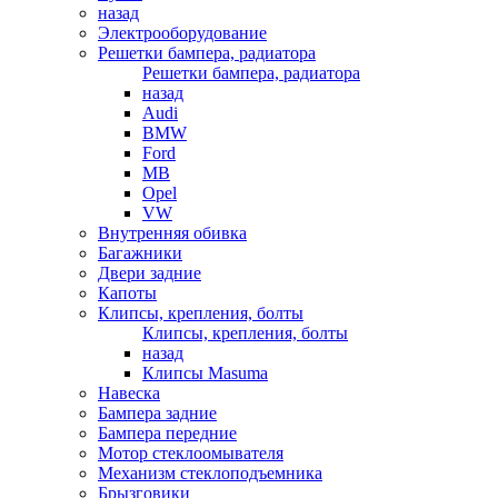
назад
Электрооборудование
Решетки бампера, радиатора
Решетки бампера, радиатора
назад
Audi
BMW
Ford
MB
Opel
VW
Внутренняя обивка
Багажники
Двери задние
Капоты
Клипсы, крепления, болты
Клипсы, крепления, болты
назад
Клипсы Masuma
Навеска
Бампера задние
Бампера передние
Мотор стеклоомывателя
Механизм стеклоподъемника
Брызговики