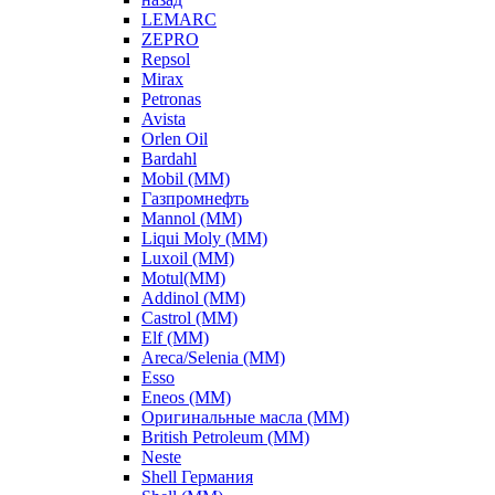
LEMARC
ZEPRO
Repsol
Mirax
Petronas
Avista
Orlen Oil
Bardahl
Mobil (ММ)
Газпромнефть
Mannol (ММ)
Liqui Moly (ММ)
Luxoil (ММ)
Motul(ММ)
Addinol (ММ)
Castrol (ММ)
Elf (ММ)
Areca/Selenia (ММ)
Esso
Eneos (ММ)
Оригинальные масла (ММ)
British Petroleum (ММ)
Neste
Shell Германия