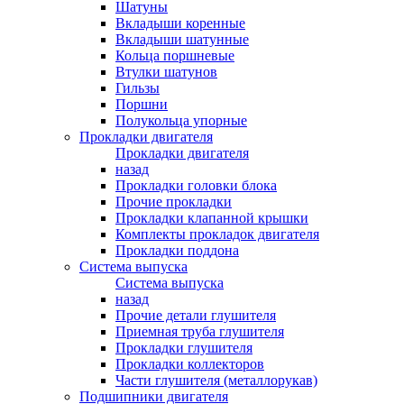
Шатуны
Вкладыши коренные
Вкладыши шатунные
Кольца поршневые
Втулки шатунов
Гильзы
Поршни
Полукольца упорные
Прокладки двигателя
Прокладки двигателя
назад
Прокладки головки блока
Прочие прокладки
Прокладки клапанной крышки
Комплекты прокладок двигателя
Прокладки поддона
Система выпуска
Система выпуска
назад
Прочие детали глушителя
Приемная труба глушителя
Прокладки глушителя
Прокладки коллекторов
Части глушителя (металлорукав)
Подшипники двигателя