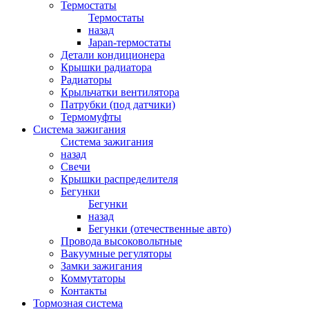
Термостаты
Термостаты
назад
Japan-термостаты
Детали кондиционера
Крышки радиатора
Радиаторы
Крыльчатки вентилятора
Патрубки (под датчики)
Термомуфты
Система зажигания
Система зажигания
назад
Свечи
Крышки распределителя
Бегунки
Бегунки
назад
Бегунки (отечественные авто)
Провода высоковольтные
Вакуумные регуляторы
Замки зажигания
Коммутаторы
Контакты
Тормозная система