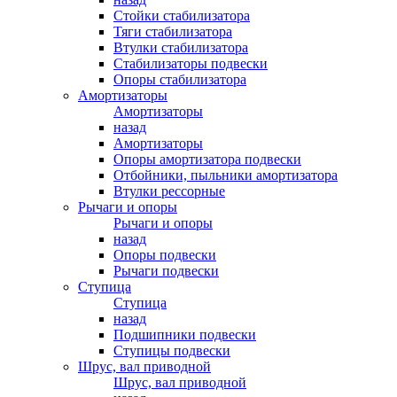
Стойки стабилизатора
Тяги стабилизатора
Втулки стабилизатора
Стабилизаторы подвески
Опоры стабилизатора
Амортизаторы
Амортизаторы
назад
Амортизаторы
Опоры амортизатора подвески
Отбойники, пыльники амортизатора
Втулки рессорные
Рычаги и опоры
Рычаги и опоры
назад
Опоры подвески
Рычаги подвески
Ступица
Ступица
назад
Подшипники подвески
Ступицы подвески
Шрус, вал приводной
Шрус, вал приводной