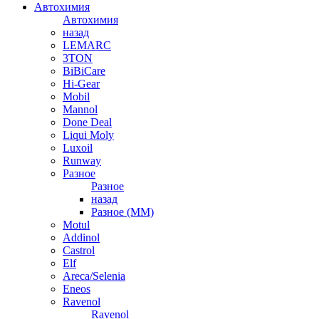
Автохимия
Автохимия
назад
LEMARC
3TON
BiBiCare
Hi-Gear
Mobil
Mannol
Done Deal
Liqui Moly
Luxoil
Runway
Разное
Разное
назад
Разное (ММ)
Motul
Addinol
Castrol
Elf
Areca/Selenia
Eneos
Ravenol
Ravenol