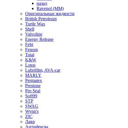
назад
Ravenol (ММ)
Оригинальные жидкости
British Petroleum
Turtle Wax
Shell
Valvoline
Energy Release
Febi
Fenom
Total
K&W
Lotos
Lubrifilm, AVA-car
MARLY
Permatex
Prestone
Pro Seal
Soft99
STP
SWAG
Wynn's
ZIC
Лавр
Антифризы