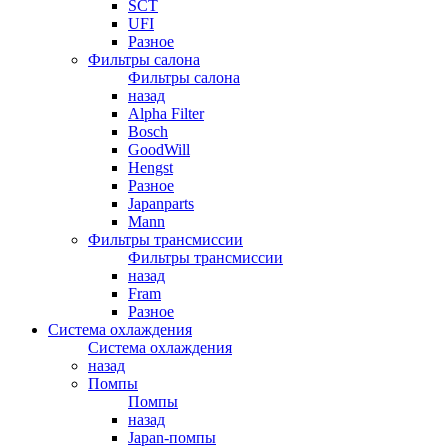
SCT
UFI
Разное
Фильтры салона
Фильтры салона
назад
Alpha Filter
Bosch
GoodWill
Hengst
Разное
Japanparts
Mann
Фильтры трансмиссии
Фильтры трансмиссии
назад
Fram
Разное
Система охлаждения
Система охлаждения
назад
Помпы
Помпы
назад
Japan-помпы