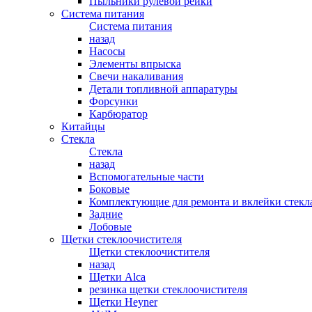
Пыльники рулевой рейки
Система питания
Система питания
назад
Насосы
Элементы впрыска
Свечи накаливания
Детали топливной аппаратуры
Форсунки
Карбюратор
Китайцы
Стекла
Стекла
назад
Вспомогательные части
Боковые
Комплектующие для ремонта и вклейки стекл
Задние
Лобовые
Щетки стеклоочистителя
Щетки стеклоочистителя
назад
Щетки Alca
резинка щетки стеклоочистителя
Щетки Heyner