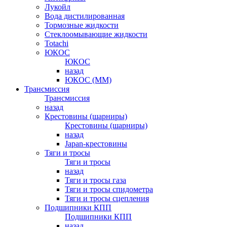
Лукойл
Вода дистилированная
Тормозные жидкости
Стеклоомывающие жидкости
Totachi
ЮКОС
ЮКОС
назад
ЮКОС (ММ)
Трансмиссия
Трансмиссия
назад
Крестовины (шарниры)
Крестовины (шарниры)
назад
Japan-крестовины
Тяги и тросы
Тяги и тросы
назад
Тяги и тросы газа
Тяги и тросы спидометра
Тяги и тросы сцепления
Подшипники КПП
Подшипники КПП
назад