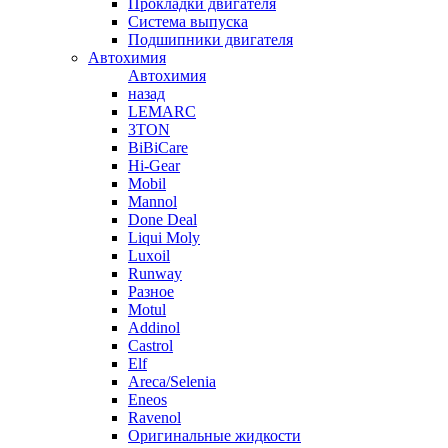
Прокладки двигателя
Система выпуска
Подшипники двигателя
Автохимия
Автохимия
назад
LEMARC
3TON
BiBiCare
Hi-Gear
Mobil
Mannol
Done Deal
Liqui Moly
Luxoil
Runway
Разное
Motul
Addinol
Castrol
Elf
Areca/Selenia
Eneos
Ravenol
Оригинальные жидкости