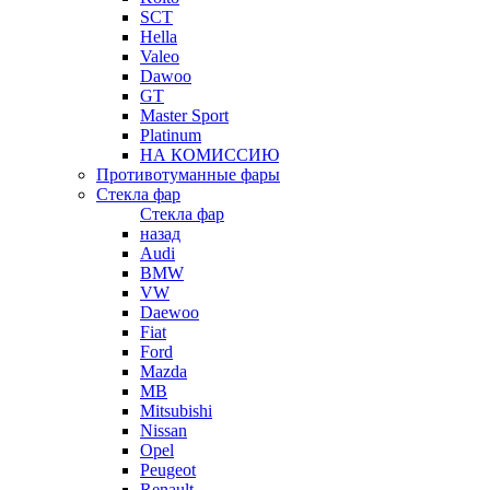
SCT
Hella
Valeo
Dawoo
GT
Master Sport
Platinum
НА КОМИССИЮ
Противотуманные фары
Стекла фар
Стекла фар
назад
Audi
BMW
VW
Daewoo
Fiat
Ford
Mazda
MB
Mitsubishi
Nissan
Opel
Peugeot
Renault