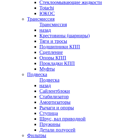
Стеклоомывающие жидкости
Totachi
ЮКОС
Трансмиссия
Трансмиссия
назад
Крестовины (шарниры)
Тяги и тросы
Подшипники КПП
Сцепление
Опоры КПП
Прокладки КПП
Муфты
Подвеска
Подвеска
назад
Сайлентблоки
Стабилизатор
Амортизаторы
Рычаги и опоры
Ступица
Шрус, вал приводной
Пружины
Детали полуосей
Фильтры