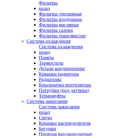
Фильтры
назад
Фильтры топливные
Фильтры воздушные
Фильтры масляные
Фильтры салона
Фильтры трансмиссии
Система охлаждения
Система охлаждения
назад
Помпы
Термостаты
Детали кондиционера
Крышки радиатора
Радиаторы
Крыльчатки вентилятора
Патрубки (под датчики)
Термомуфты
Система зажигания
Система зажигания
назад
Свечи
Крышки распределителя
Бегунки
Провода высоковольтные