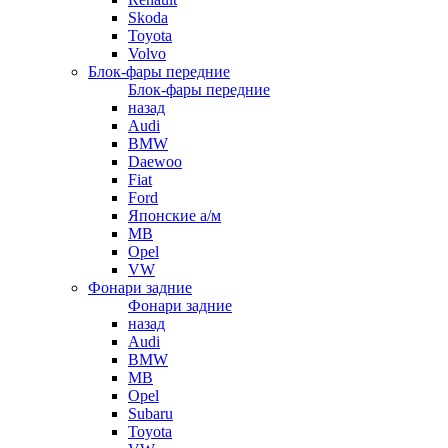
Skoda
Toyota
Volvo
Блок-фары передние
Блок-фары передние
назад
Audi
BMW
Daewoo
Fiat
Ford
Японские а/м
MB
Opel
VW
Фонари задние
Фонари задние
назад
Audi
BMW
MB
Opel
Subaru
Toyota