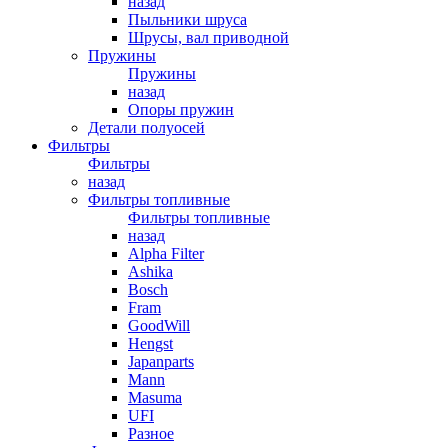
назад
Пыльники шруса
Шрусы, вал приводной
Пружины
Пружины
назад
Опоры пружин
Детали полуосей
Фильтры
Фильтры
назад
Фильтры топливные
Фильтры топливные
назад
Alpha Filter
Ashika
Bosch
Fram
GoodWill
Hengst
Japanparts
Mann
Masuma
UFI
Разное