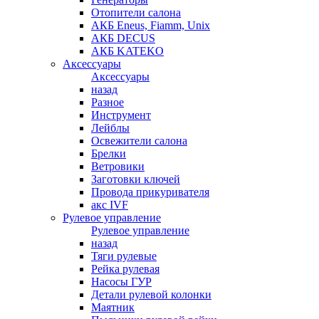
Отопители салона
АКБ Eneus, Fiamm, Unix
АКБ DECUS
АКБ KATEKO
Аксессуары
Аксессуары
назад
Разное
Инструмент
Лейблы
Освежители салона
Брелки
Ветровики
Заготовки ключей
Провода прикуривателя
акс IVF
Рулевое управление
Рулевое управление
назад
Тяги рулевые
Рейка рулевая
Насосы ГУР
Детали рулевой колонки
Маятник