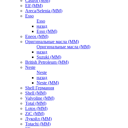
Castrol (ММ)
Elf (ММ)
Areca/Selenia (ММ)
Esso
Esso
назад
Esso (ММ)
Eneos (ММ)
Оригинальные масла (ММ)
Оригинальные масла (ММ)
назад
Suzuki (ММ)
British Petroleum (ММ)
Neste
Neste
назад
Neste (ММ)
Shell Германия
Shell (ММ)
Valvoline (ММ)
Total (ММ)
Lotos (ММ)
ZiC (ММ)
Лукойл (ММ)
Totachi (MM)