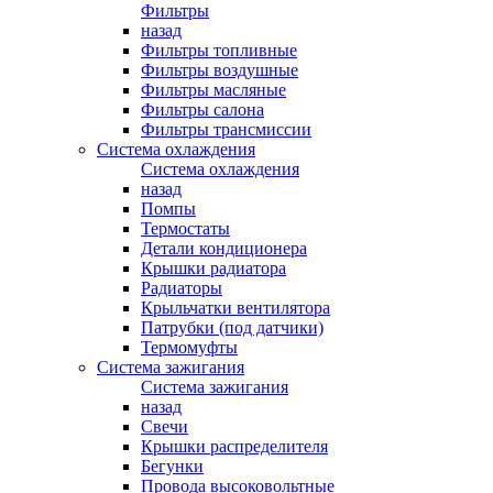
Фильтры
назад
Фильтры топливные
Фильтры воздушные
Фильтры масляные
Фильтры салона
Фильтры трансмиссии
Система охлаждения
Система охлаждения
назад
Помпы
Термостаты
Детали кондиционера
Крышки радиатора
Радиаторы
Крыльчатки вентилятора
Патрубки (под датчики)
Термомуфты
Система зажигания
Система зажигания
назад
Свечи
Крышки распределителя
Бегунки
Провода высоковольтные