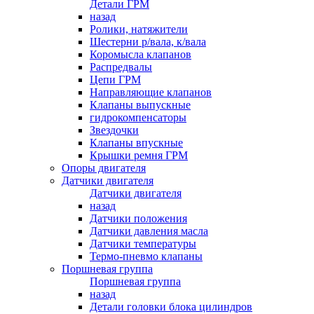
Детали ГРМ
назад
Ролики, натяжители
Шестерни р/вала, к/вала
Коромысла клапанов
Распредвалы
Цепи ГРМ
Направляющие клапанов
Клапаны выпускные
гидрокомпенсаторы
Звездочки
Клапаны впускные
Крышки ремня ГРМ
Опоры двигателя
Датчики двигателя
Датчики двигателя
назад
Датчики положения
Датчики давления масла
Датчики температуры
Термо-пневмо клапаны
Поршневая группа
Поршневая группа
назад
Детали головки блока цилиндров