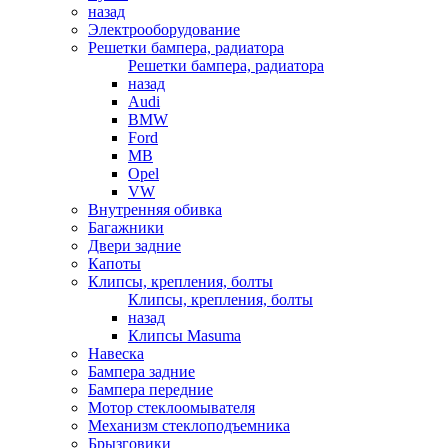
назад
Электрооборудование
Решетки бампера, радиатора
Решетки бампера, радиатора
назад
Audi
BMW
Ford
MB
Opel
VW
Внутренняя обивка
Багажники
Двери задние
Капоты
Клипсы, крепления, болты
Клипсы, крепления, болты
назад
Клипсы Masuma
Навеска
Бампера задние
Бампера передние
Мотор стеклоомывателя
Механизм стеклоподъемника
Брызговики