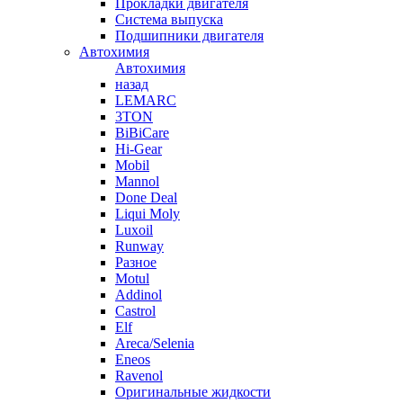
Прокладки двигателя
Система выпуска
Подшипники двигателя
Автохимия
Автохимия
назад
LEMARC
3TON
BiBiCare
Hi-Gear
Mobil
Mannol
Done Deal
Liqui Moly
Luxoil
Runway
Разное
Motul
Addinol
Castrol
Elf
Areca/Selenia
Eneos
Ravenol
Оригинальные жидкости