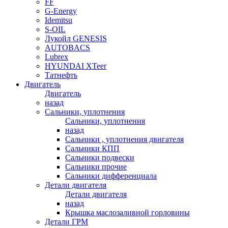
FF
G-Energy
Idemitsu
S-OIL
Лукойл GENESIS
AUTOBACS
Lubrex
HYUNDAI XTeer
Татнефть
Двигатель
Двигатель
назад
Сальники, уплотнения
Сальники, уплотнения
назад
Сальники , уплотнения двигателя
Сальники КПП
Сальники подвески
Сальники прочие
Сальники дифференциала
Детали двигателя
Детали двигателя
назад
Крышка маслозаливной горловины
Детали ГРМ