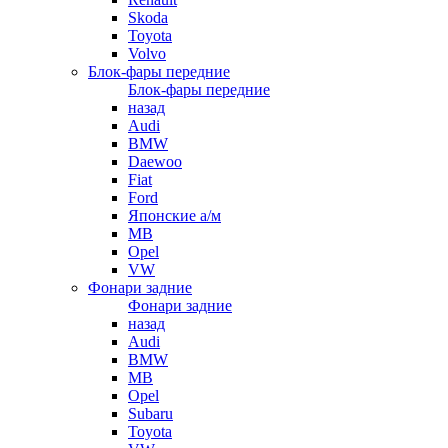
Skoda
Toyota
Volvo
Блок-фары передние
Блок-фары передние
назад
Audi
BMW
Daewoo
Fiat
Ford
Японские а/м
MB
Opel
VW
Фонари задние
Фонари задние
назад
Audi
BMW
MB
Opel
Subaru
Toyota