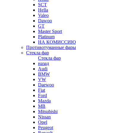
SCT
Hella
Valeo
Dawoo
GT
Master Sport
Platinum
НА КОМИССИЮ
Противотуманные фары
Стекла фар
Стекла фар
назад
Audi
BMW
VW
Daewoo
Fiat
Ford
Mazda
MB
Mitsubishi
Nissan
Opel
Peugeot
Renault