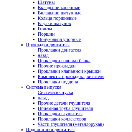
Шатуны
Вкладыши коренные
Вкладыши шатунные
Кольца поршневые
Втулки шатунов
Гильзы
Поршни
Полукольца упорные
Прокладки двигателя
Прокладки двигателя
назад
Прокладки головки блока
Прочие прокладки
Прокладки клапанной крышки
Комплекты прокладок двигателя
Прокладки поддона
Система выпуска
Система выпуска
назад
Прочие детали глушителя
Приемная труба глушителя
Прокладки глушителя
Прокладки коллекторов
Части глушителя (металлорукав)
Подшипники двигателя