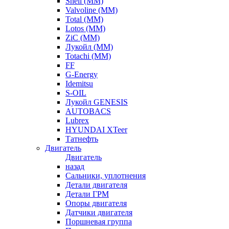
Shell (ММ)
Valvoline (ММ)
Total (ММ)
Lotos (ММ)
ZiC (ММ)
Лукойл (ММ)
Totachi (MM)
FF
G-Energy
Idemitsu
S-OIL
Лукойл GENESIS
AUTOBACS
Lubrex
HYUNDAI XTeer
Татнефть
Двигатель
Двигатель
назад
Сальники, уплотнения
Детали двигателя
Детали ГРМ
Опоры двигателя
Датчики двигателя
Поршневая группа