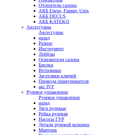
Отопители салона
АКБ Eneus, Fiamm, Unix
АКБ DECUS
АКБ KATEKO
Аксессуары
Аксессуары
назад
Разное
Инструмент
Лейблы
Освежители салона
Брелки
Ветровики
Заготовки ключей
Провода прикуривателя
акс IVF
Рулевое управление
Рулевое управление
назад
Тяги рулевые
Рейка рулевая
Насосы ГУР
Детали рулевой колонки
Маятник