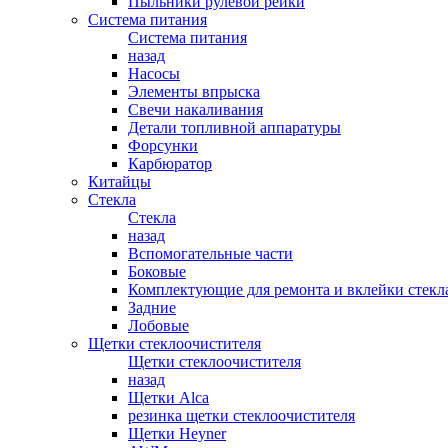
Пыльники рулевой рейки
Система питания
Система питания
назад
Насосы
Элементы впрыска
Свечи накаливания
Детали топливной аппаратуры
Форсунки
Карбюратор
Китайцы
Стекла
Стекла
назад
Вспомогательные части
Боковые
Комплектующие для ремонта и вклейки стекл
Задние
Лобовые
Щетки стеклоочистителя
Щетки стеклоочистителя
назад
Щетки Alca
резинка щетки стеклоочистителя
Щетки Heyner