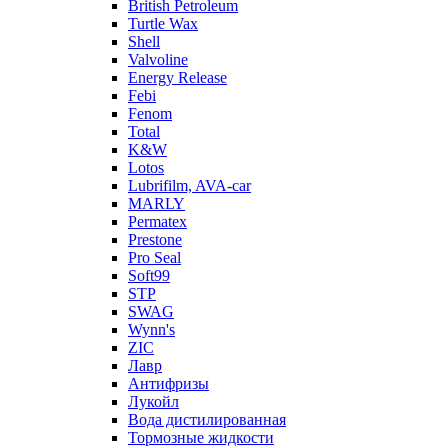
British Petroleum
Turtle Wax
Shell
Valvoline
Energy Release
Febi
Fenom
Total
K&W
Lotos
Lubrifilm, AVA-car
MARLY
Permatex
Prestone
Pro Seal
Soft99
STP
SWAG
Wynn's
ZIC
Лавр
Антифризы
Лукойл
Вода дистилированная
Тормозные жидкости