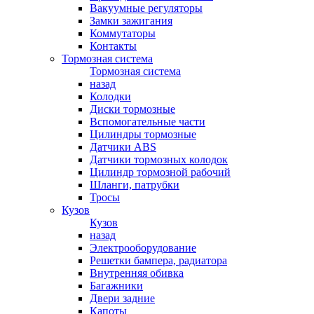
Вакуумные регуляторы
Замки зажигания
Коммутаторы
Контакты
Тормозная система
Тормозная система
назад
Колодки
Диски тормозные
Вспомогательные части
Цилиндры тормозные
Датчики ABS
Датчики тормозных колодок
Цилиндр тормозной рабочий
Шланги, патрубки
Тросы
Кузов
Кузов
назад
Электрооборудование
Решетки бампера, радиатора
Внутренняя обивка
Багажники
Двери задние
Капоты