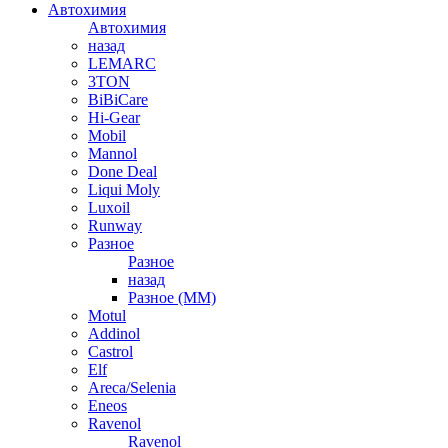
Автохимия
Автохимия
назад
LEMARC
3TON
BiBiCare
Hi-Gear
Mobil
Mannol
Done Deal
Liqui Moly
Luxoil
Runway
Разное
Разное
назад
Разное (ММ)
Motul
Addinol
Castrol
Elf
Areca/Selenia
Eneos
Ravenol
Ravenol