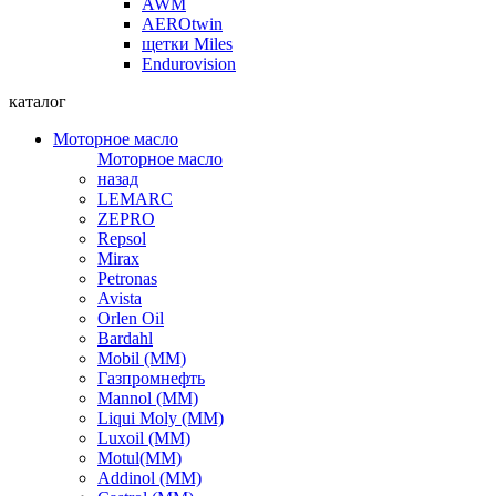
AWM
AEROtwin
щетки Miles
Endurovision
каталог
Моторное масло
Моторное масло
назад
LEMARC
ZEPRO
Repsol
Mirax
Petronas
Avista
Orlen Oil
Bardahl
Mobil (ММ)
Газпромнефть
Mannol (ММ)
Liqui Moly (ММ)
Luxoil (ММ)
Motul(ММ)
Addinol (ММ)