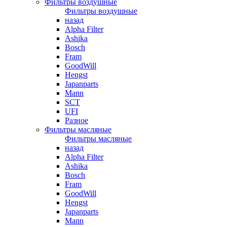
Фильтры воздушные
Фильтры воздушные
назад
Alpha Filter
Ashika
Bosch
Fram
GoodWill
Hengst
Japanparts
Mann
SCT
UFI
Разное
Фильтры масляные
Фильтры масляные
назад
Alpha Filter
Ashika
Bosch
Fram
GoodWill
Hengst
Japanparts
Mann