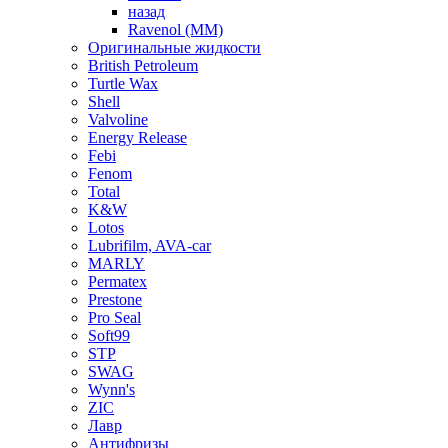
назад
Ravenol (ММ)
Оригинальные жидкости
British Petroleum
Turtle Wax
Shell
Valvoline
Energy Release
Febi
Fenom
Total
K&W
Lotos
Lubrifilm, AVA-car
MARLY
Permatex
Prestone
Pro Seal
Soft99
STP
SWAG
Wynn's
ZIC
Лавр
Антифризы