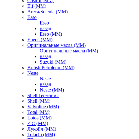
Castrol (ММ)
Elf (ММ)
Areca/Selenia (ММ)
Esso
Esso
назад
Esso (ММ)
Eneos (ММ)
Оригинальные масла (ММ)
Оригинальные масла (ММ)
назад
Suzuki (ММ)
British Petroleum (ММ)
Neste
Neste
назад
Neste (ММ)
Shell Германия
Shell (ММ)
Valvoline (ММ)
Total (ММ)
Lotos (ММ)
ZiC (ММ)
Лукойл (ММ)
Totachi (MM)