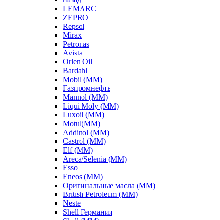
LEMARC
ZEPRO
Repsol
Mirax
Petronas
Avista
Orlen Oil
Bardahl
Mobil (ММ)
Газпромнефть
Mannol (ММ)
Liqui Moly (ММ)
Luxoil (ММ)
Motul(ММ)
Addinol (ММ)
Castrol (ММ)
Elf (ММ)
Areca/Selenia (ММ)
Esso
Eneos (ММ)
Оригинальные масла (ММ)
British Petroleum (ММ)
Neste
Shell Германия