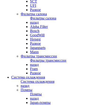
SCT
UFI
Разное
Фильтры салона
Фильтры салона
назад
Alpha Filter
Bosch
GoodWill
Hengst
Разное
Japanparts
Mann
Фильтры трансмиссии
Фильтры трансмиссии
назад
Fram
Разное
Система охлаждения
Система охлаждения
назад
Помпы
Помпы
назад
Japan-помпы