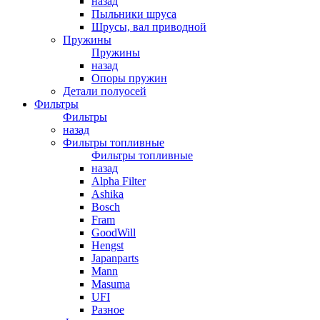
назад
Пыльники шруса
Шрусы, вал приводной
Пружины
Пружины
назад
Опоры пружин
Детали полуосей
Фильтры
Фильтры
назад
Фильтры топливные
Фильтры топливные
назад
Alpha Filter
Ashika
Bosch
Fram
GoodWill
Hengst
Japanparts
Mann
Masuma
UFI
Разное