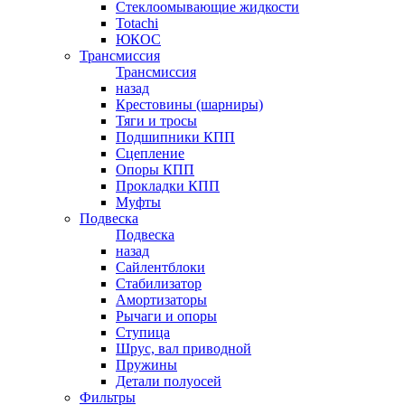
Стеклоомывающие жидкости
Totachi
ЮКОС
Трансмиссия
Трансмиссия
назад
Крестовины (шарниры)
Тяги и тросы
Подшипники КПП
Сцепление
Опоры КПП
Прокладки КПП
Муфты
Подвеска
Подвеска
назад
Сайлентблоки
Стабилизатор
Амортизаторы
Рычаги и опоры
Ступица
Шрус, вал приводной
Пружины
Детали полуосей
Фильтры