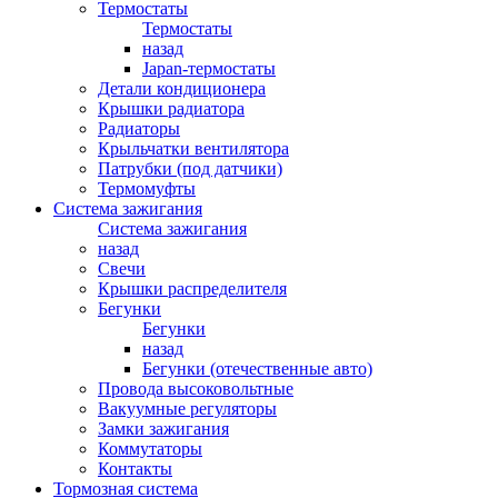
Термостаты
Термостаты
назад
Japan-термостаты
Детали кондиционера
Крышки радиатора
Радиаторы
Крыльчатки вентилятора
Патрубки (под датчики)
Термомуфты
Система зажигания
Система зажигания
назад
Свечи
Крышки распределителя
Бегунки
Бегунки
назад
Бегунки (отечественные авто)
Провода высоковольтные
Вакуумные регуляторы
Замки зажигания
Коммутаторы
Контакты
Тормозная система