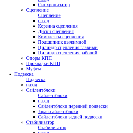
Синхронизатор
Сцепление
Сцепление
назад
Корзина сцепления
Диски сцепления
Комплекты сцепления
Подшипник выжимной
Цилиндр сцепления главный
Цилиндр сцепления рабочий
Опоры КПП
Прокладки КПП
Муфты
Подвеска
Подвеска
назад
Сайлентблоки
Сайлентблоки
назад
Сайлентблоки передней подвески
Japan-сайлентблоки
Сайлентблоки задней подвески
Стабилизатор
Стабилизатор
назад