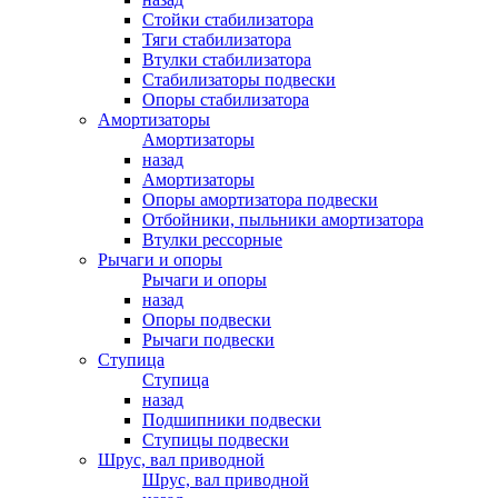
Стойки стабилизатора
Тяги стабилизатора
Втулки стабилизатора
Стабилизаторы подвески
Опоры стабилизатора
Амортизаторы
Амортизаторы
назад
Амортизаторы
Опоры амортизатора подвески
Отбойники, пыльники амортизатора
Втулки рессорные
Рычаги и опоры
Рычаги и опоры
назад
Опоры подвески
Рычаги подвески
Ступица
Ступица
назад
Подшипники подвески
Ступицы подвески
Шрус, вал приводной
Шрус, вал приводной