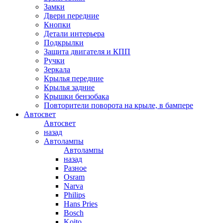
Замки
Двери передние
Кнопки
Детали интерьера
Подкрылки
Защита двигателя и КПП
Ручки
Зеркала
Крылья передние
Крылья задние
Крышки бензобака
Повторители поворота на крыле, в бампере
Автосвет
Автосвет
назад
Автолампы
Автолампы
назад
Разное
Osram
Narva
Philips
Hans Pries
Bosch
Koito