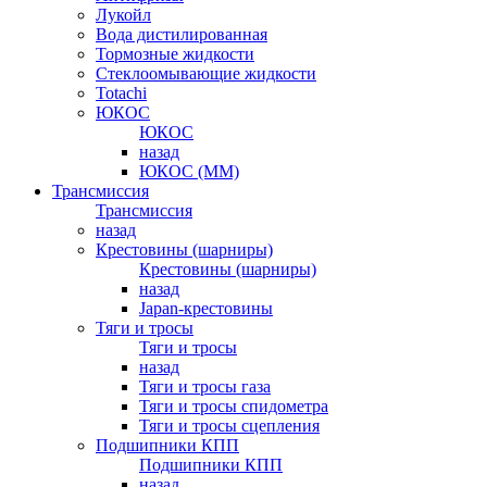
Лукойл
Вода дистилированная
Тормозные жидкости
Стеклоомывающие жидкости
Totachi
ЮКОС
ЮКОС
назад
ЮКОС (ММ)
Трансмиссия
Трансмиссия
назад
Крестовины (шарниры)
Крестовины (шарниры)
назад
Japan-крестовины
Тяги и тросы
Тяги и тросы
назад
Тяги и тросы газа
Тяги и тросы спидометра
Тяги и тросы сцепления
Подшипники КПП
Подшипники КПП
назад