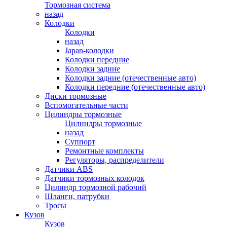
Тормозная система
назад
Колодки
Колодки
назад
Japan-колодки
Колодки передние
Колодки задние
Колодки задние (отечественные авто)
Колодки передние (отечественные авто)
Диски тормозные
Вспомогательные части
Цилиндры тормозные
Цилиндры тормозные
назад
Суппорт
Ремонтные комплекты
Регуляторы, распределители
Датчики ABS
Датчики тормозных колодок
Цилиндр тормозной рабочий
Шланги, патрубки
Тросы
Кузов
Кузов