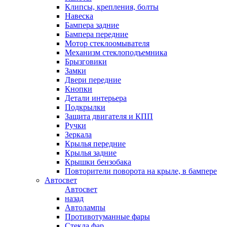
Клипсы, крепления, болты
Навеска
Бампера задние
Бампера передние
Мотор стеклоомывателя
Механизм стеклоподъемника
Брызговики
Замки
Двери передние
Кнопки
Детали интерьера
Подкрылки
Защита двигателя и КПП
Ручки
Зеркала
Крылья передние
Крылья задние
Крышки бензобака
Повторители поворота на крыле, в бампере
Автосвет
Автосвет
назад
Автолампы
Противотуманные фары
Стекла фар