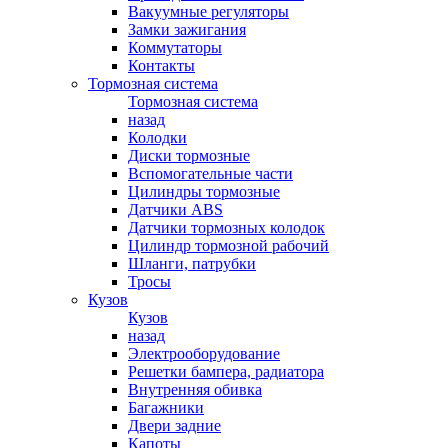
Вакуумные регуляторы
Замки зажигания
Коммутаторы
Контакты
Тормозная система
Тормозная система
назад
Колодки
Диски тормозные
Вспомогательные части
Цилиндры тормозные
Датчики ABS
Датчики тормозных колодок
Цилиндр тормозной рабочий
Шланги, патрубки
Тросы
Кузов
Кузов
назад
Электрооборудование
Решетки бампера, радиатора
Внутренняя обивка
Багажники
Двери задние
Капоты