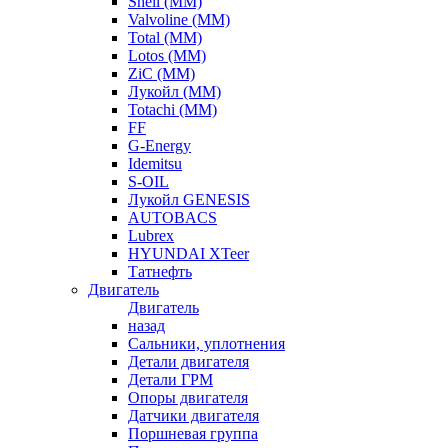
Shell (ММ)
Valvoline (ММ)
Total (ММ)
Lotos (ММ)
ZiC (ММ)
Лукойл (ММ)
Totachi (MM)
FF
G-Energy
Idemitsu
S-OIL
Лукойл GENESIS
AUTOBACS
Lubrex
HYUNDAI XTeer
Татнефть
Двигатель
Двигатель
назад
Сальники, уплотнения
Детали двигателя
Детали ГРМ
Опоры двигателя
Датчики двигателя
Поршневая группа