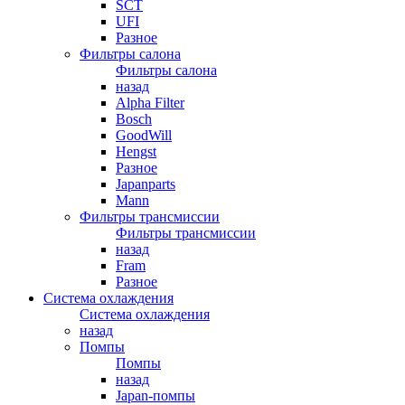
SCT
UFI
Разное
Фильтры салона
Фильтры салона
назад
Alpha Filter
Bosch
GoodWill
Hengst
Разное
Japanparts
Mann
Фильтры трансмиссии
Фильтры трансмиссии
назад
Fram
Разное
Система охлаждения
Система охлаждения
назад
Помпы
Помпы
назад
Japan-помпы