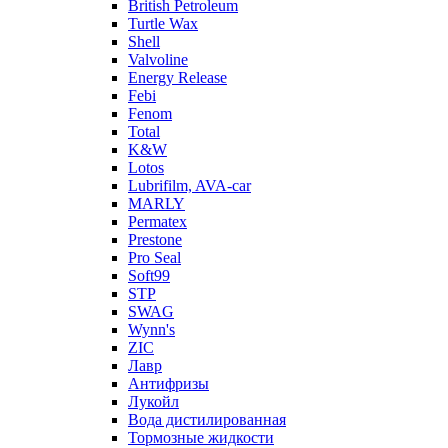
British Petroleum
Turtle Wax
Shell
Valvoline
Energy Release
Febi
Fenom
Total
K&W
Lotos
Lubrifilm, AVA-car
MARLY
Permatex
Prestone
Pro Seal
Soft99
STP
SWAG
Wynn's
ZIC
Лавр
Антифризы
Лукойл
Вода дистилированная
Тормозные жидкости