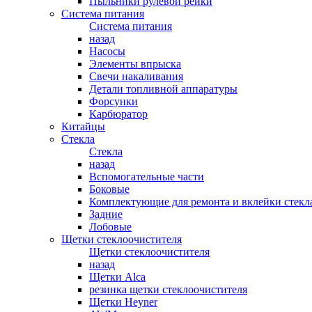
Пыльники рулевой рейки
Система питания
Система питания
назад
Насосы
Элементы впрыска
Свечи накаливания
Детали топливной аппаратуры
Форсунки
Карбюратор
Китайцы
Стекла
Стекла
назад
Вспомогательные части
Боковые
Комплектующие для ремонта и вклейки стекл
Задние
Лобовые
Щетки стеклоочистителя
Щетки стеклоочистителя
назад
Щетки Alca
резинка щетки стеклоочистителя
Щетки Heyner