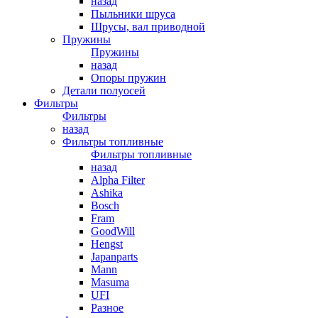
назад
Пыльники шруса
Шрусы, вал приводной
Пружины
Пружины
назад
Опоры пружин
Детали полуосей
Фильтры
Фильтры
назад
Фильтры топливные
Фильтры топливные
назад
Alpha Filter
Ashika
Bosch
Fram
GoodWill
Hengst
Japanparts
Mann
Masuma
UFI
Разное