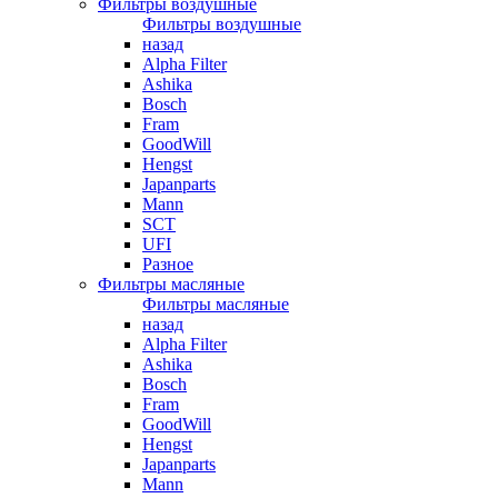
Фильтры воздушные
Фильтры воздушные
назад
Alpha Filter
Ashika
Bosch
Fram
GoodWill
Hengst
Japanparts
Mann
SCT
UFI
Разное
Фильтры масляные
Фильтры масляные
назад
Alpha Filter
Ashika
Bosch
Fram
GoodWill
Hengst
Japanparts
Mann