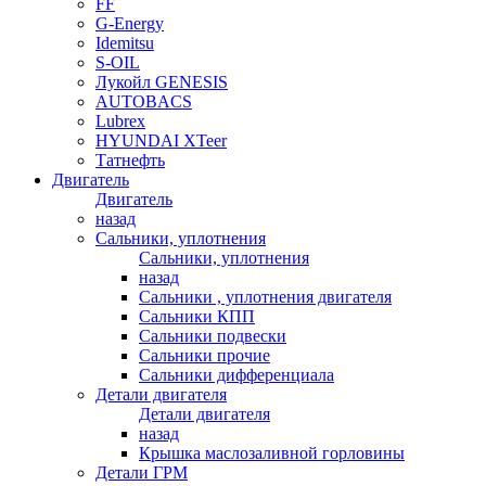
FF
G-Energy
Idemitsu
S-OIL
Лукойл GENESIS
AUTOBACS
Lubrex
HYUNDAI XTeer
Татнефть
Двигатель
Двигатель
назад
Сальники, уплотнения
Сальники, уплотнения
назад
Сальники , уплотнения двигателя
Сальники КПП
Сальники подвески
Сальники прочие
Сальники дифференциала
Детали двигателя
Детали двигателя
назад
Крышка маслозаливной горловины
Детали ГРМ