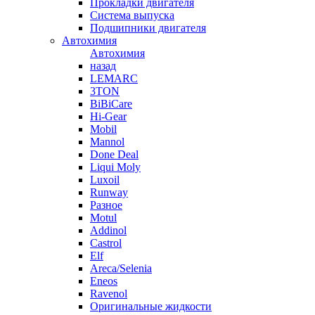
Прокладки двигателя
Система выпуска
Подшипники двигателя
Автохимия
Автохимия
назад
LEMARC
3TON
BiBiCare
Hi-Gear
Mobil
Mannol
Done Deal
Liqui Moly
Luxoil
Runway
Разное
Motul
Addinol
Castrol
Elf
Areca/Selenia
Eneos
Ravenol
Оригинальные жидкости