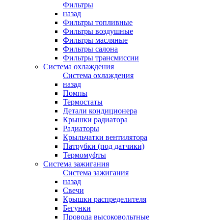
Фильтры
назад
Фильтры топливные
Фильтры воздушные
Фильтры масляные
Фильтры салона
Фильтры трансмиссии
Система охлаждения
Система охлаждения
назад
Помпы
Термостаты
Детали кондиционера
Крышки радиатора
Радиаторы
Крыльчатки вентилятора
Патрубки (под датчики)
Термомуфты
Система зажигания
Система зажигания
назад
Свечи
Крышки распределителя
Бегунки
Провода высоковольтные