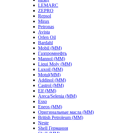
LEMARC
ZEPRO
Repsol
Mirax
Petronas
Avista
Orlen Oil
Bardahl
Mobil (ММ)
Газпромнефть
Mannol (ММ)
Liqui Moly (ММ)
Luxoil (ММ)
Motul(ММ)
Addinol (ММ)
Castrol (ММ)
Elf (ММ)
Areca/Selenia (ММ)
Esso
Eneos (ММ)
Оригинальные масла (ММ)
British Petroleum (ММ)
Neste
Shell Германия