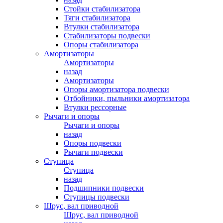
Стойки стабилизатора
Тяги стабилизатора
Втулки стабилизатора
Стабилизаторы подвески
Опоры стабилизатора
Амортизаторы
Амортизаторы
назад
Амортизаторы
Опоры амортизатора подвески
Отбойники, пыльники амортизатора
Втулки рессорные
Рычаги и опоры
Рычаги и опоры
назад
Опоры подвески
Рычаги подвески
Ступица
Ступица
назад
Подшипники подвески
Ступицы подвески
Шрус, вал приводной
Шрус, вал приводной