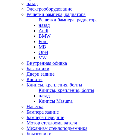
назад
Электрооборудование
Решетки бампера, радиатора
Решетки бампера, радиатора
назад
Audi
BMW
Ford
MB
Opel
VW
Внутренняя обивка
Багажники
Двери задние
Капоты
Клипсы, крепления, болты
Клипсы, крепления, болты
назад
Клипсы Masuma
Навеска
Бампера задние
Бампера передние
Мотор стеклоомывателя
Механизм стеклоподъемника
Брызговики