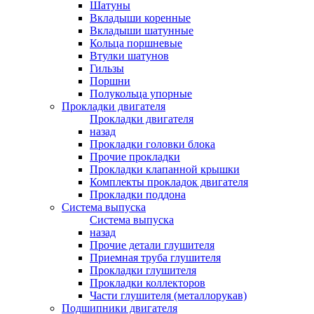
Шатуны
Вкладыши коренные
Вкладыши шатунные
Кольца поршневые
Втулки шатунов
Гильзы
Поршни
Полукольца упорные
Прокладки двигателя
Прокладки двигателя
назад
Прокладки головки блока
Прочие прокладки
Прокладки клапанной крышки
Комплекты прокладок двигателя
Прокладки поддона
Система выпуска
Система выпуска
назад
Прочие детали глушителя
Приемная труба глушителя
Прокладки глушителя
Прокладки коллекторов
Части глушителя (металлорукав)
Подшипники двигателя