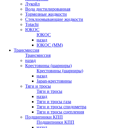
Лукойл
Вода дистилированная
Тормозные жидкости
Стеклоомывающие жидкости
Totachi
ЮКОС
ЮКОС
назад
ЮКОС (ММ)
Трансмиссия
Трансмиссия
назад
Крестовины (шарниры)
Крестовины (шарниры)
назад
Japan-крестовины
Тяги и тросы
Тяги и тросы
назад
Тяги и тросы газа
Тяги и тросы спидометра
Тяги и тросы сцепления
Подшипники КПП
Подшипники КПП
назад