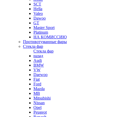
SCT
Hella
Valeo
Dawoo
GT
Master Sport
Platinum
НА КОМИССИЮ
Противотуманные фары
Стекла фар
Стекла фар
назад
Audi
BMW
VW
Daewoo
Fiat
Ford
Mazda
MB
Mitsubishi
Nissan
Opel
Peugeot
Renault