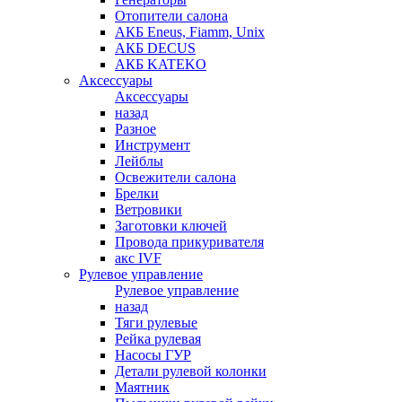
Отопители салона
АКБ Eneus, Fiamm, Unix
АКБ DECUS
АКБ KATEKO
Аксессуары
Аксессуары
назад
Разное
Инструмент
Лейблы
Освежители салона
Брелки
Ветровики
Заготовки ключей
Провода прикуривателя
акс IVF
Рулевое управление
Рулевое управление
назад
Тяги рулевые
Рейка рулевая
Насосы ГУР
Детали рулевой колонки
Маятник