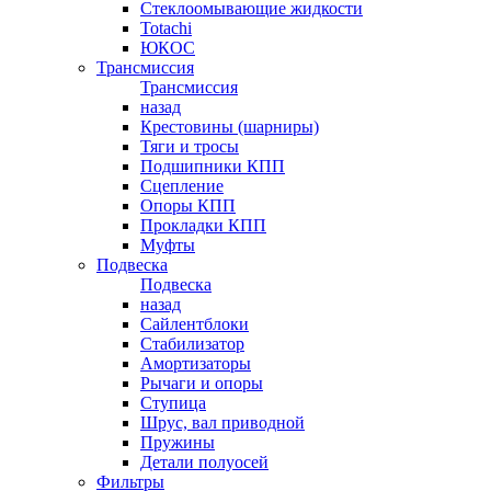
Стеклоомывающие жидкости
Totachi
ЮКОС
Трансмиссия
Трансмиссия
назад
Крестовины (шарниры)
Тяги и тросы
Подшипники КПП
Сцепление
Опоры КПП
Прокладки КПП
Муфты
Подвеска
Подвеска
назад
Сайлентблоки
Стабилизатор
Амортизаторы
Рычаги и опоры
Ступица
Шрус, вал приводной
Пружины
Детали полуосей
Фильтры