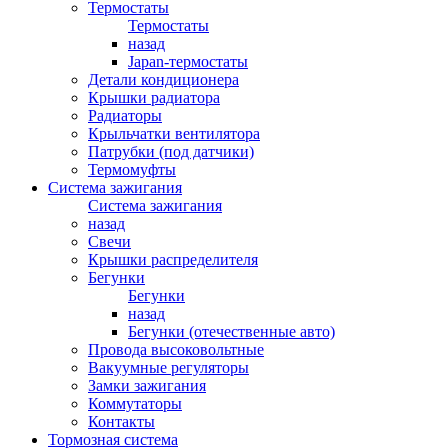
Термостаты
Термостаты
назад
Japan-термостаты
Детали кондиционера
Крышки радиатора
Радиаторы
Крыльчатки вентилятора
Патрубки (под датчики)
Термомуфты
Система зажигания
Система зажигания
назад
Свечи
Крышки распределителя
Бегунки
Бегунки
назад
Бегунки (отечественные авто)
Провода высоковольтные
Вакуумные регуляторы
Замки зажигания
Коммутаторы
Контакты
Тормозная система