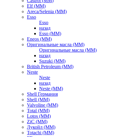
Castrol (ММ)
Elf (ММ)
Areca/Selenia (ММ)
Esso
Esso
назад
Esso (ММ)
Eneos (ММ)
Оригинальные масла (ММ)
Оригинальные масла (ММ)
назад
Suzuki (ММ)
British Petroleum (ММ)
Neste
Neste
назад
Neste (ММ)
Shell Германия
Shell (ММ)
Valvoline (ММ)
Total (ММ)
Lotos (ММ)
ZiC (ММ)
Лукойл (ММ)
Totachi (MM)