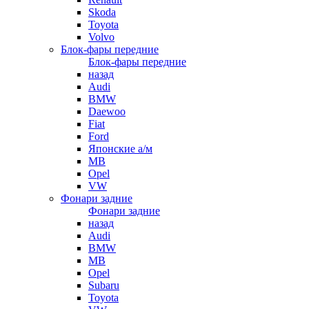
Skoda
Toyota
Volvo
Блок-фары передние
Блок-фары передние
назад
Audi
BMW
Daewoo
Fiat
Ford
Японские а/м
MB
Opel
VW
Фонари задние
Фонари задние
назад
Audi
BMW
MB
Opel
Subaru
Toyota