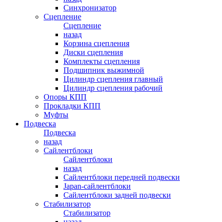
Синхронизатор
Сцепление
Сцепление
назад
Корзина сцепления
Диски сцепления
Комплекты сцепления
Подшипник выжимной
Цилиндр сцепления главный
Цилиндр сцепления рабочий
Опоры КПП
Прокладки КПП
Муфты
Подвеска
Подвеска
назад
Сайлентблоки
Сайлентблоки
назад
Сайлентблоки передней подвески
Japan-сайлентблоки
Сайлентблоки задней подвески
Стабилизатор
Стабилизатор
назад