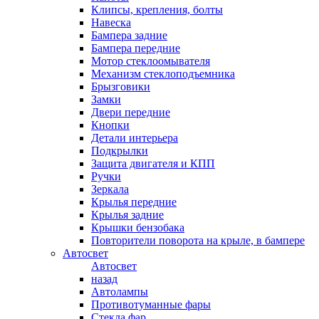
Клипсы, крепления, болты
Навеска
Бампера задние
Бампера передние
Мотор стеклоомывателя
Механизм стеклоподъемника
Брызговики
Замки
Двери передние
Кнопки
Детали интерьера
Подкрылки
Защита двигателя и КПП
Ручки
Зеркала
Крылья передние
Крылья задние
Крышки бензобака
Повторители поворота на крыле, в бампере
Автосвет
Автосвет
назад
Автолампы
Противотуманные фары
Стекла фар