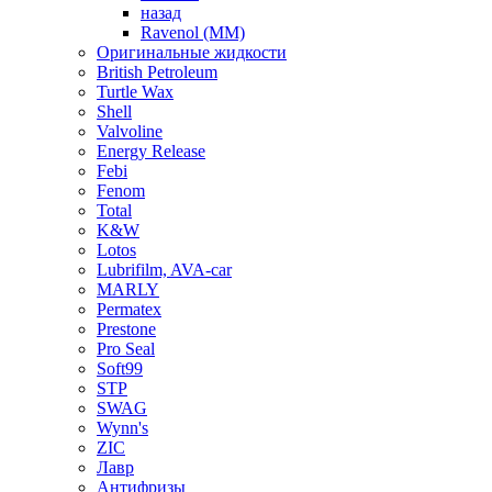
назад
Ravenol (ММ)
Оригинальные жидкости
British Petroleum
Turtle Wax
Shell
Valvoline
Energy Release
Febi
Fenom
Total
K&W
Lotos
Lubrifilm, AVA-car
MARLY
Permatex
Prestone
Pro Seal
Soft99
STP
SWAG
Wynn's
ZIC
Лавр
Антифризы