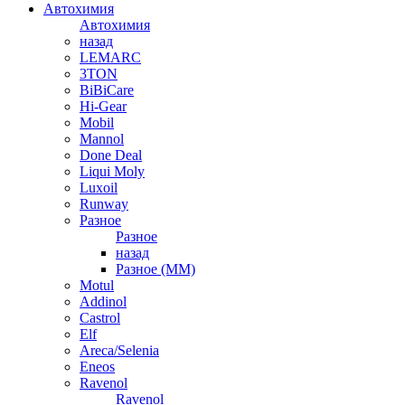
Автохимия
Автохимия
назад
LEMARC
3TON
BiBiCare
Hi-Gear
Mobil
Mannol
Done Deal
Liqui Moly
Luxoil
Runway
Разное
Разное
назад
Разное (ММ)
Motul
Addinol
Castrol
Elf
Areca/Selenia
Eneos
Ravenol
Ravenol