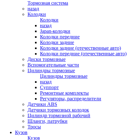
Тормозная система
назад
Колодки
Колодки
назад
Japan-колодки
Колодки передние
Колодки задние
Колодки задние (отечественные авто)
Колодки передние (отечественные авто)
Диски тормозные
Вспомогательные части
Цилиндры тормозные
Цилиндры тормозные
назад
Суппорт
Ремонтные комплекты
Регуляторы, распределители
Датчики ABS
Датчики тормозных колодок
Цилиндр тормозной рабочий
Шланги, патрубки
Тросы
Кузов
Кузов