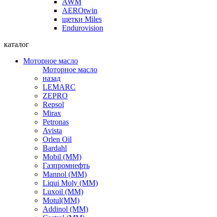
AWM
AEROtwin
щетки Miles
Endurovision
каталог
Моторное масло
Моторное масло
назад
LEMARC
ZEPRO
Repsol
Mirax
Petronas
Avista
Orlen Oil
Bardahl
Mobil (ММ)
Газпромнефть
Mannol (ММ)
Liqui Moly (ММ)
Luxoil (ММ)
Motul(ММ)
Addinol (ММ)