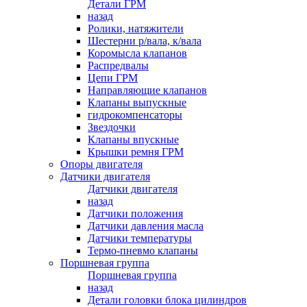
Детали ГРМ
назад
Ролики, натяжители
Шестерни р/вала, к/вала
Коромысла клапанов
Распредвалы
Цепи ГРМ
Направляющие клапанов
Клапаны выпускные
гидрокомпенсаторы
Звездочки
Клапаны впускные
Крышки ремня ГРМ
Опоры двигателя
Датчики двигателя
Датчики двигателя
назад
Датчики положения
Датчики давления масла
Датчики температуры
Термо-пневмо клапаны
Поршневая группа
Поршневая группа
назад
Детали головки блока цилиндров