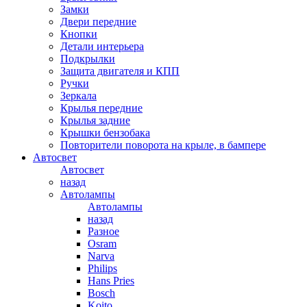
Замки
Двери передние
Кнопки
Детали интерьера
Подкрылки
Защита двигателя и КПП
Ручки
Зеркала
Крылья передние
Крылья задние
Крышки бензобака
Повторители поворота на крыле, в бампере
Автосвет
Автосвет
назад
Автолампы
Автолампы
назад
Разное
Osram
Narva
Philips
Hans Pries
Bosch
Koito