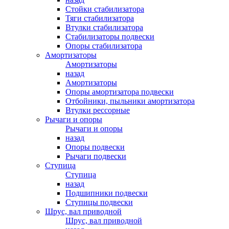
Стойки стабилизатора
Тяги стабилизатора
Втулки стабилизатора
Стабилизаторы подвески
Опоры стабилизатора
Амортизаторы
Амортизаторы
назад
Амортизаторы
Опоры амортизатора подвески
Отбойники, пыльники амортизатора
Втулки рессорные
Рычаги и опоры
Рычаги и опоры
назад
Опоры подвески
Рычаги подвески
Ступица
Ступица
назад
Подшипники подвески
Ступицы подвески
Шрус, вал приводной
Шрус, вал приводной