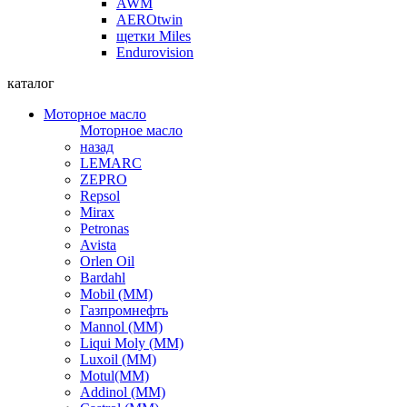
AWM
AEROtwin
щетки Miles
Endurovision
каталог
Моторное масло
Моторное масло
назад
LEMARC
ZEPRO
Repsol
Mirax
Petronas
Avista
Orlen Oil
Bardahl
Mobil (ММ)
Газпромнефть
Mannol (ММ)
Liqui Moly (ММ)
Luxoil (ММ)
Motul(ММ)
Addinol (ММ)