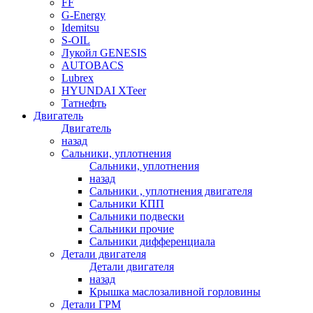
FF
G-Energy
Idemitsu
S-OIL
Лукойл GENESIS
AUTOBACS
Lubrex
HYUNDAI XTeer
Татнефть
Двигатель
Двигатель
назад
Сальники, уплотнения
Сальники, уплотнения
назад
Сальники , уплотнения двигателя
Сальники КПП
Сальники подвески
Сальники прочие
Сальники дифференциала
Детали двигателя
Детали двигателя
назад
Крышка маслозаливной горловины
Детали ГРМ