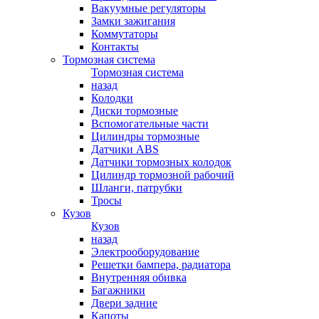
Вакуумные регуляторы
Замки зажигания
Коммутаторы
Контакты
Тормозная система
Тормозная система
назад
Колодки
Диски тормозные
Вспомогательные части
Цилиндры тормозные
Датчики ABS
Датчики тормозных колодок
Цилиндр тормозной рабочий
Шланги, патрубки
Тросы
Кузов
Кузов
назад
Электрооборудование
Решетки бампера, радиатора
Внутренняя обивка
Багажники
Двери задние
Капоты