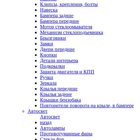
Клипсы, крепления, болты
Навеска
Бампера задние
Бампера передние
Мотор стеклоомывателя
Механизм стеклоподъемника
Брызговики
Замки
Двери передние
Кнопки
Детали интерьера
Подкрылки
Защита двигателя и КПП
Ручки
Зеркала
Крылья передние
Крылья задние
Крышки бензобака
Повторители поворота на крыле, в бампере
Автосвет
Автосвет
назад
Автолампы
Противотуманные фары
Стекла фар