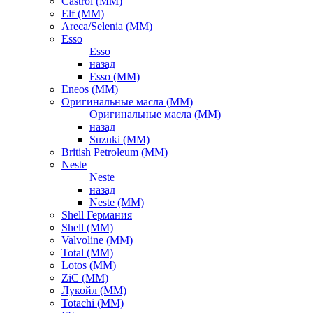
Castrol (ММ)
Elf (ММ)
Areca/Selenia (ММ)
Esso
Esso
назад
Esso (ММ)
Eneos (ММ)
Оригинальные масла (ММ)
Оригинальные масла (ММ)
назад
Suzuki (ММ)
British Petroleum (ММ)
Neste
Neste
назад
Neste (ММ)
Shell Германия
Shell (ММ)
Valvoline (ММ)
Total (ММ)
Lotos (ММ)
ZiC (ММ)
Лукойл (ММ)
Totachi (MM)