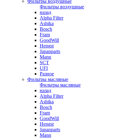
Фильтры воздушные
Фильтры воздушные
назад
Alpha Filter
Ashika
Bosch
Fram
GoodWill
Hengst
Japanparts
Mann
SCT
UFI
Разное
Фильтры масляные
Фильтры масляные
назад
Alpha Filter
Ashika
Bosch
Fram
GoodWill
Hengst
Japanparts
Mann