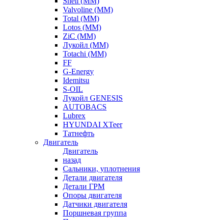
Shell (ММ)
Valvoline (ММ)
Total (ММ)
Lotos (ММ)
ZiC (ММ)
Лукойл (ММ)
Totachi (MM)
FF
G-Energy
Idemitsu
S-OIL
Лукойл GENESIS
AUTOBACS
Lubrex
HYUNDAI XTeer
Татнефть
Двигатель
Двигатель
назад
Сальники, уплотнения
Детали двигателя
Детали ГРМ
Опоры двигателя
Датчики двигателя
Поршневая группа