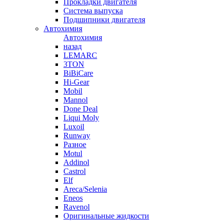
Прокладки двигателя
Система выпуска
Подшипники двигателя
Автохимия
Автохимия
назад
LEMARC
3TON
BiBiCare
Hi-Gear
Mobil
Mannol
Done Deal
Liqui Moly
Luxoil
Runway
Разное
Motul
Addinol
Castrol
Elf
Areca/Selenia
Eneos
Ravenol
Оригинальные жидкости