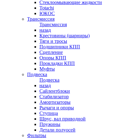
Стеклоомывающие жидкости
Totachi
ЮКОС
Трансмиссия
Трансмиссия
назад
Крестовины (шарниры)
Тяги и тросы
Подшипники КПП
Сцепление
Опоры КПП
Прокладки КПП
Муфты
Подвеска
Подвеска
назад
Сайлентблоки
Стабилизатор
Амортизаторы
Рычаги и опоры
Ступица
Шрус, вал приводной
Пружины
Детали полуосей
Фильтры