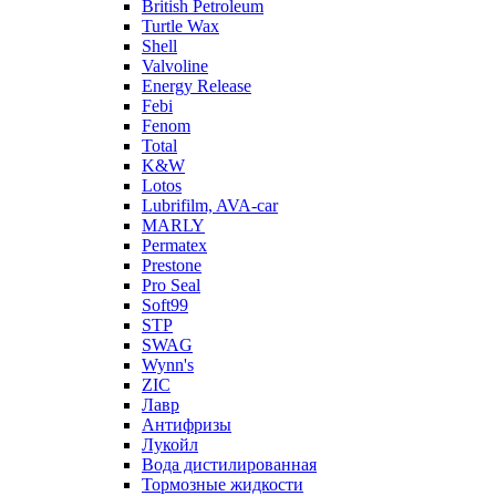
British Petroleum
Turtle Wax
Shell
Valvoline
Energy Release
Febi
Fenom
Total
K&W
Lotos
Lubrifilm, AVA-car
MARLY
Permatex
Prestone
Pro Seal
Soft99
STP
SWAG
Wynn's
ZIC
Лавр
Антифризы
Лукойл
Вода дистилированная
Тормозные жидкости