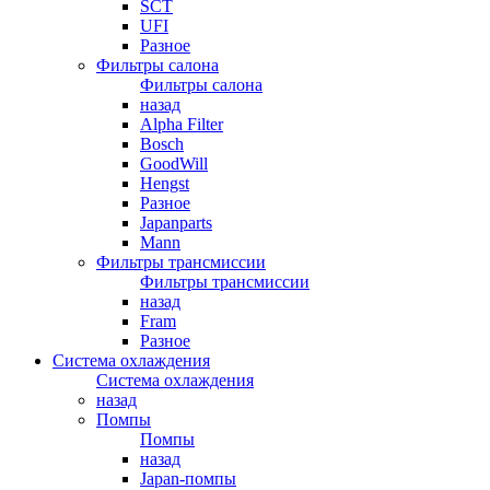
SCT
UFI
Разное
Фильтры салона
Фильтры салона
назад
Alpha Filter
Bosch
GoodWill
Hengst
Разное
Japanparts
Mann
Фильтры трансмиссии
Фильтры трансмиссии
назад
Fram
Разное
Система охлаждения
Система охлаждения
назад
Помпы
Помпы
назад
Japan-помпы