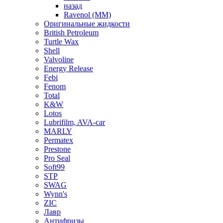
назад
Ravenol (ММ)
Оригинальные жидкости
British Petroleum
Turtle Wax
Shell
Valvoline
Energy Release
Febi
Fenom
Total
K&W
Lotos
Lubrifilm, AVA-car
MARLY
Permatex
Prestone
Pro Seal
Soft99
STP
SWAG
Wynn's
ZIC
Лавр
Антифризы