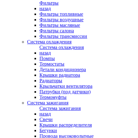
Фильтры
назад
Фильтры топливные
Фильтры воздушные
Фильтры масляные
Фильтры салона
Фильтры трансмиссии
Система охлаждения
Система охлаждения
назад
Помпы
Термостаты
Детали кондиционера
Крышки радиатора
Радиаторы
Крыльчатки вентилятора
Патрубки (под датчики)
Термомуфты
Система зажигания
Система зажигания
назад
Свечи
Крышки распределителя
Бегунки
Провода высоковольтные