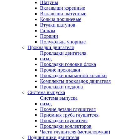
Шатуны
Вкладыши коренные
Вкладыши шатунные
Кольца поршневые
Втулки шатунов
Гильзы
Поршни
Полукольца упорные
Прокладки двигателя
Прокладки двигателя
назад
Прокладки головки блока
Прочие прокладки
Прокладки клапанной крышки
Комплекты прокладок двигателя
Прокладки поддона
Система выпуска
Система выпуска
назад
Прочие детали глушителя
Приемная труба глушителя
Прокладки глушителя
Прокладки коллекторов
Части глушителя (металлорукав)
Подшипники двигателя