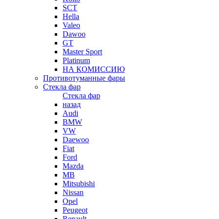
SCT
Hella
Valeo
Dawoo
GT
Master Sport
Platinum
НА КОМИССИЮ
Противотуманные фары
Стекла фар
Стекла фар
назад
Audi
BMW
VW
Daewoo
Fiat
Ford
Mazda
MB
Mitsubishi
Nissan
Opel
Peugeot
Renault