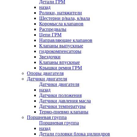
Детали ГРМ
назад
Ролики, натяжители
Шестерни р/вала, к/вала
Коромысла клапанов
Распредвалы
Цепи ГРМ
Направляющие клапанов
Клапаны выпускные
гидрокомпенсаторы
Звездочки
Клапаны впускные
Крышки ремня ГРМ
Опоры двигателя
Датчики двигателя
Датчики двигателя
назад
Датчики положения
Датчики давления масла
Датчики температуры
Термо-пневмо клапаны
Поршневая группа
Поршневая группа
назад
Детали головки блока цилиндров