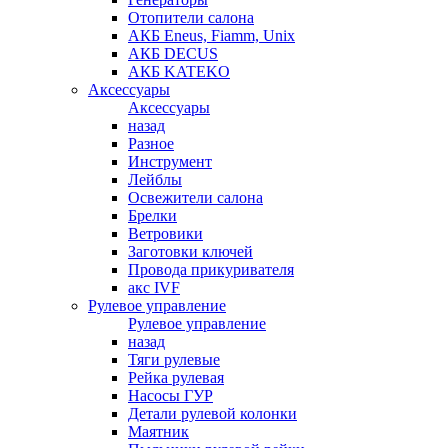
Отопители салона
АКБ Eneus, Fiamm, Unix
АКБ DECUS
АКБ KATEKO
Аксессуары
Аксессуары
назад
Разное
Инструмент
Лейблы
Освежители салона
Брелки
Ветровики
Заготовки ключей
Провода прикуривателя
акс IVF
Рулевое управление
Рулевое управление
назад
Тяги рулевые
Рейка рулевая
Насосы ГУР
Детали рулевой колонки
Маятник