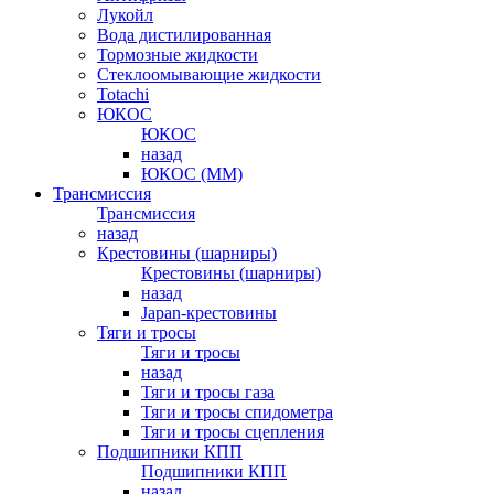
Лукойл
Вода дистилированная
Тормозные жидкости
Стеклоомывающие жидкости
Totachi
ЮКОС
ЮКОС
назад
ЮКОС (ММ)
Трансмиссия
Трансмиссия
назад
Крестовины (шарниры)
Крестовины (шарниры)
назад
Japan-крестовины
Тяги и тросы
Тяги и тросы
назад
Тяги и тросы газа
Тяги и тросы спидометра
Тяги и тросы сцепления
Подшипники КПП
Подшипники КПП
назад