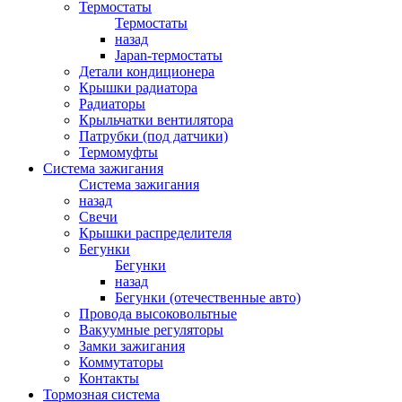
Термостаты
Термостаты
назад
Japan-термостаты
Детали кондиционера
Крышки радиатора
Радиаторы
Крыльчатки вентилятора
Патрубки (под датчики)
Термомуфты
Система зажигания
Система зажигания
назад
Свечи
Крышки распределителя
Бегунки
Бегунки
назад
Бегунки (отечественные авто)
Провода высоковольтные
Вакуумные регуляторы
Замки зажигания
Коммутаторы
Контакты
Тормозная система