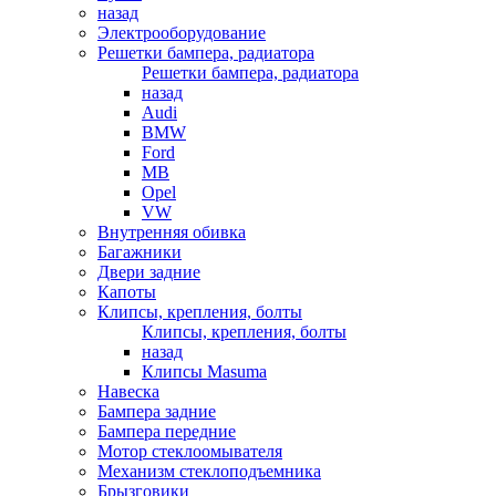
назад
Электрооборудование
Решетки бампера, радиатора
Решетки бампера, радиатора
назад
Audi
BMW
Ford
MB
Opel
VW
Внутренняя обивка
Багажники
Двери задние
Капоты
Клипсы, крепления, болты
Клипсы, крепления, болты
назад
Клипсы Masuma
Навеска
Бампера задние
Бампера передние
Мотор стеклоомывателя
Механизм стеклоподъемника
Брызговики