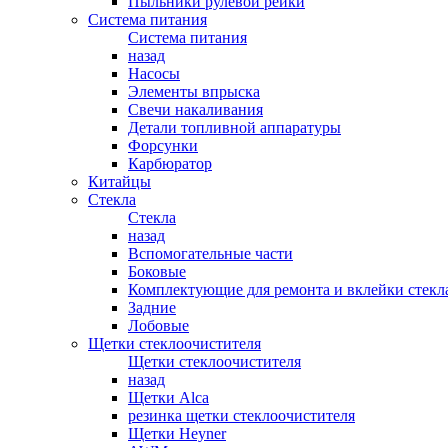
Пыльники рулевой рейки
Система питания
Система питания
назад
Насосы
Элементы впрыска
Свечи накаливания
Детали топливной аппаратуры
Форсунки
Карбюратор
Китайцы
Стекла
Стекла
назад
Вспомогательные части
Боковые
Комплектующие для ремонта и вклейки стекл
Задние
Лобовые
Щетки стеклоочистителя
Щетки стеклоочистителя
назад
Щетки Alca
резинка щетки стеклоочистителя
Щетки Heyner