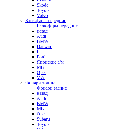
Skoda
Toyota
Volvo
Блок-фары передние
Блок-фары передние
назад
Audi
BMW
Daewoo
Fiat
Ford
Японские а/м
MB
Opel
VW
Фонари задние
Фонари задние
назад
Audi
BMW
MB
Opel
Subaru
Toyota