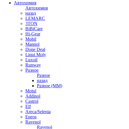
Автохимия
Автохимия
назад
LEMARC
3TON
BiBiCare
Hi-Gear
Mobil
Mannol
Done Deal
Liqui Moly
Luxoil
Runway
Разное
Разное
назад
Разное (ММ)
Motul
Addinol
Castrol
Elf
Areca/Selenia
Eneos
Ravenol
Ravenol