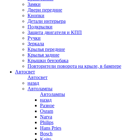
Замки
Двери передние
Кнопки
Детали интерьера
Подкрылки
Защита двигателя и КПП
Ручки
Зеркала
Крылья передние
Крылья задние
Крышки бензобака
Повторители поворота на крыле, в бампере
Автосвет
Автосвет
назад
Автолампы
Автолампы
назад
Разное
Osram
Narva
Philips
Hans Pries
Bosch
Koito