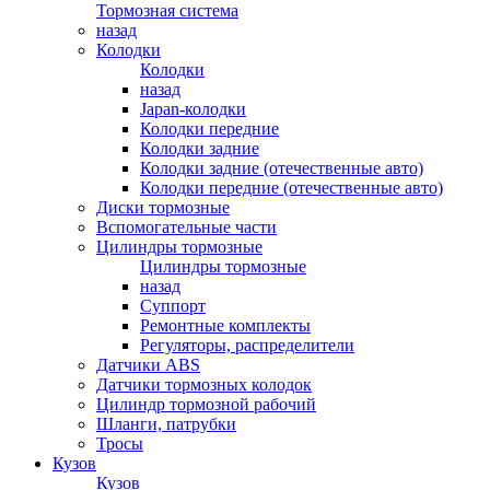
Тормозная система
назад
Колодки
Колодки
назад
Japan-колодки
Колодки передние
Колодки задние
Колодки задние (отечественные авто)
Колодки передние (отечественные авто)
Диски тормозные
Вспомогательные части
Цилиндры тормозные
Цилиндры тормозные
назад
Суппорт
Ремонтные комплекты
Регуляторы, распределители
Датчики ABS
Датчики тормозных колодок
Цилиндр тормозной рабочий
Шланги, патрубки
Тросы
Кузов
Кузов