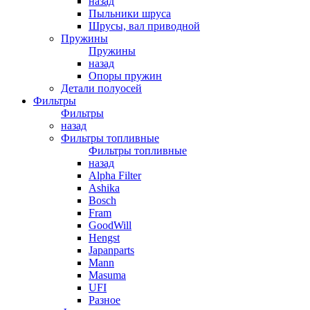
назад
Пыльники шруса
Шрусы, вал приводной
Пружины
Пружины
назад
Опоры пружин
Детали полуосей
Фильтры
Фильтры
назад
Фильтры топливные
Фильтры топливные
назад
Alpha Filter
Ashika
Bosch
Fram
GoodWill
Hengst
Japanparts
Mann
Masuma
UFI
Разное