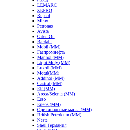
LEMARC
ZEPRO
Repsol
Mirax
Petronas
Avista
Orlen Oil
Bardahl
Mobil (ММ)
Газпромнефть
Mannol (ММ)
Liqui Moly (ММ)
Luxoil (ММ)
Motul(ММ)
Addinol (ММ)
Castrol (ММ)
Elf (ММ)
Areca/Selenia (ММ)
Esso
Eneos (ММ)
Оригинальные масла (ММ)
British Petroleum (ММ)
Neste
Shell Германия