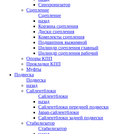
Синхронизатор
Сцепление
Сцепление
назад
Корзина сцепления
Диски сцепления
Комплекты сцепления
Подшипник выжимной
Цилиндр сцепления главный
Цилиндр сцепления рабочий
Опоры КПП
Прокладки КПП
Муфты
Подвеска
Подвеска
назад
Сайлентблоки
Сайлентблоки
назад
Сайлентблоки передней подвески
Japan-сайлентблоки
Сайлентблоки задней подвески
Стабилизатор
Стабилизатор
назад