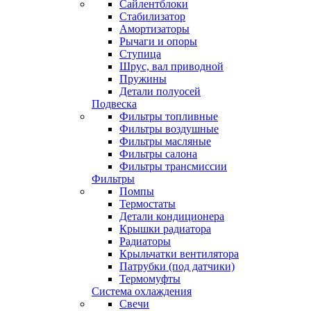
Сайлентблоки
Стабилизатор
Амортизаторы
Рычаги и опоры
Ступица
Шрус, вал приводной
Пружины
Детали полуосей
Подвеска
Фильтры топливные
Фильтры воздушные
Фильтры масляные
Фильтры салона
Фильтры трансмиссии
Фильтры
Помпы
Термостаты
Детали кондиционера
Крышки радиатора
Радиаторы
Крыльчатки вентилятора
Патрубки (под датчики)
Термомуфты
Система охлаждения
Свечи