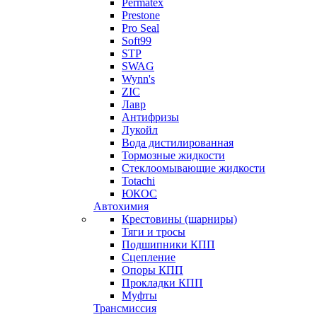
Permatex
Prestone
Pro Seal
Soft99
STP
SWAG
Wynn's
ZIC
Лавр
Антифризы
Лукойл
Вода дистилированная
Тормозные жидкости
Стеклоомывающие жидкости
Totachi
ЮКОС
Автохимия
Крестовины (шарниры)
Тяги и тросы
Подшипники КПП
Сцепление
Опоры КПП
Прокладки КПП
Муфты
Трансмиссия