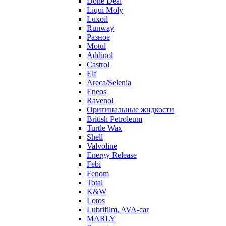
Done Deal
Liqui Moly
Luxoil
Runway
Разное
Motul
Addinol
Castrol
Elf
Areca/Selenia
Eneos
Ravenol
Оригинальные жидкости
British Petroleum
Turtle Wax
Shell
Valvoline
Energy Release
Febi
Fenom
Total
K&W
Lotos
Lubrifilm, AVA-car
MARLY