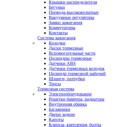
Крышки распределителя
Бегунки
Провода высоковольтные
Вакуумные регуляторы
Замки зажигания
Коммутаторы
Контакты
Система зажигания
Колодки
Диски тормозные
Вспомогательные части
Цилиндры тормозные
Датчики ABS
Датчики тормозных колодок
Цилиндр тормозной рабочий
Шланги, патрубки
Тросы
Тормозная система
Электрооборудование
Решетки бампера, радиатора
Внутренняя обивка
Багажники
Двери задние
Капоты
Клипсы, крепления, болты