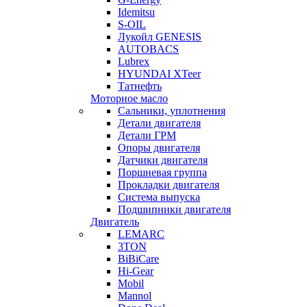
Idemitsu
S-OIL
Лукойл GENESIS
AUTOBACS
Lubrex
HYUNDAI XTeer
Татнефть
Моторное масло
Сальники, уплотнения
Детали двигателя
Детали ГРМ
Опоры двигателя
Датчики двигателя
Поршневая группа
Прокладки двигателя
Система выпуска
Подшипники двигателя
Двигатель
LEMARC
3TON
BiBiCare
Hi-Gear
Mobil
Mannol