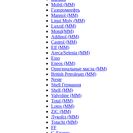
Mobil (ММ)
Газпромнефть
Mannol (ММ)
Liqui Moly (ММ)
Luxoil (ММ)
Motul(ММ)
Addinol (ММ)
Castrol (ММ)
Elf (ММ)
Areca/Selenia (ММ)
Esso
Eneos (ММ)
Оригинальные масла (ММ)
British Petroleum (ММ)
Neste
Shell Германия
Shell (ММ)
Valvoline (ММ)
Total (ММ)
Lotos (ММ)
ZiC (ММ)
Лукойл (ММ)
Totachi (MM)
FF
G-Energy