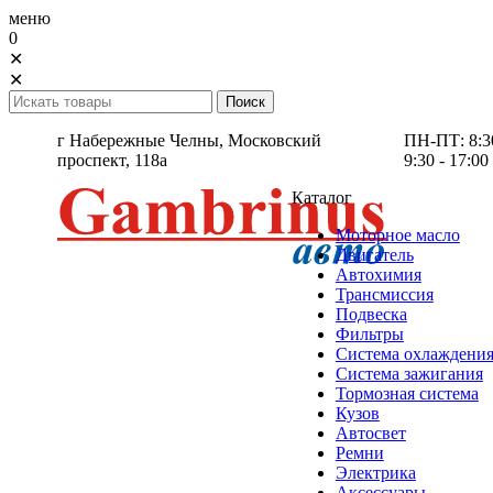
меню
0
✕
✕
г Набережные Челны,
Московский
ПН-ПТ: 8:30 
проспект, 118а
9:30 - 17:00
Каталог
Моторное масло
Двигатель
Автохимия
Трансмиссия
Подвеска
Фильтры
Система охлаждени
Система зажигания
Тормозная система
Кузов
Автосвет
Ремни
Электрика
Аксессуары