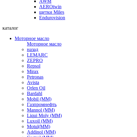
AWM
AEROtwin
щетки Miles
Endurovision
каталог
Моторное масло
Моторное масло
назад
LEMARC
ZEPRO
Repsol
Mirax
Petronas
Avista
Orlen Oil
Bardahl
Mobil (ММ)
Газпромнефть
Mannol (ММ)
Liqui Moly (ММ)
Luxoil (ММ)
Motul(ММ)
Addinol (ММ)