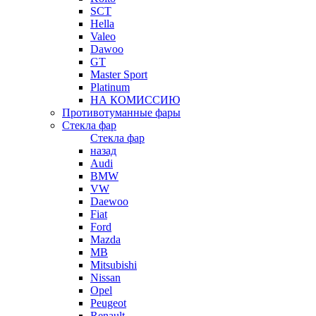
SCT
Hella
Valeo
Dawoo
GT
Master Sport
Platinum
НА КОМИССИЮ
Противотуманные фары
Стекла фар
Стекла фар
назад
Audi
BMW
VW
Daewoo
Fiat
Ford
Mazda
MB
Mitsubishi
Nissan
Opel
Peugeot
Renault