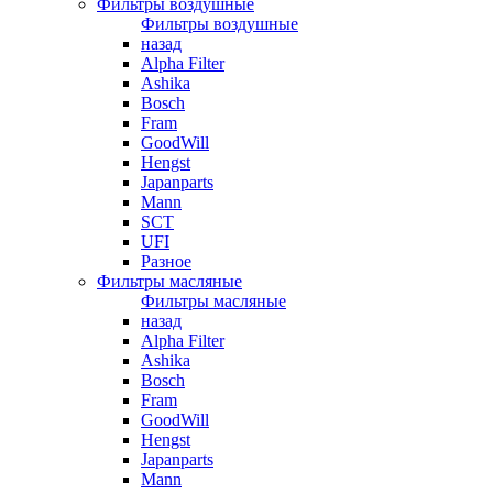
Фильтры воздушные
Фильтры воздушные
назад
Alpha Filter
Ashika
Bosch
Fram
GoodWill
Hengst
Japanparts
Mann
SCT
UFI
Разное
Фильтры масляные
Фильтры масляные
назад
Alpha Filter
Ashika
Bosch
Fram
GoodWill
Hengst
Japanparts
Mann