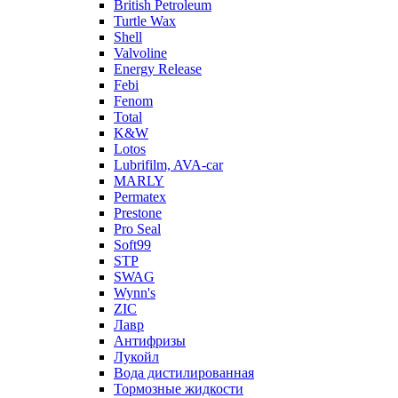
British Petroleum
Turtle Wax
Shell
Valvoline
Energy Release
Febi
Fenom
Total
K&W
Lotos
Lubrifilm, AVA-car
MARLY
Permatex
Prestone
Pro Seal
Soft99
STP
SWAG
Wynn's
ZIC
Лавр
Антифризы
Лукойл
Вода дистилированная
Тормозные жидкости