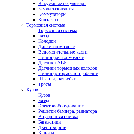
Вакуумные регуляторы
Замки зажигания
Коммутаторы
Контакты
Тормозная система
Тормозная система
назад
Колодки
Диски тормозные
Вспомогательные части
Цилиндры тормозные
Датчики ABS
Датчики тормозных колодок
Цилиндр тормозной рабочий
Шланги, патрубки
Тросы
Кузов
Кузов
назад
Электрооборудование
Решетки бампера, радиатора
Внутренняя обивка
Багажники
Двери задние
Капоты