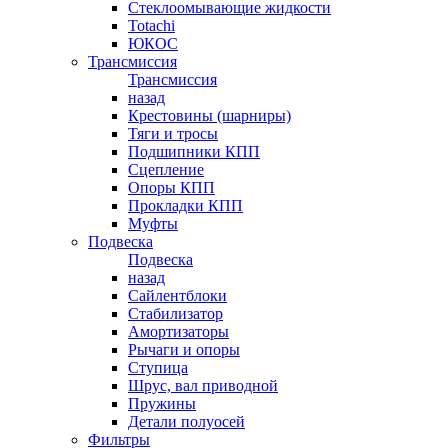
Стеклоомывающие жидкости
Totachi
ЮКОС
Трансмиссия
Трансмиссия
назад
Крестовины (шарниры)
Тяги и тросы
Подшипники КПП
Сцепление
Опоры КПП
Прокладки КПП
Муфты
Подвеска
Подвеска
назад
Сайлентблоки
Стабилизатор
Амортизаторы
Рычаги и опоры
Ступица
Шрус, вал приводной
Пружины
Детали полуосей
Фильтры