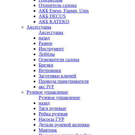
Отопители салона
АКБ Eneus, Fiamm, Unix
АКБ DECUS
АКБ KATEKO
Аксессуары
Аксессуары
назад
Разное
Инструмент
Лейблы
Освежители салона
Брелки
Ветровики
Заготовки ключей
Провода прикуривателя
акс IVF
Рулевое управление
Рулевое управление
назад
Тяги рулевые
Рейка рулевая
Насосы ГУР
Детали рулевой колонки
Маятник