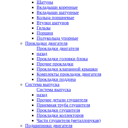
Шатуны
Вкладыши коренные
Вкладыши шатунные
Кольца поршневые
Втулки шатунов
Гильзы
Поршни
Полукольца упорные
Прокладки двигателя
Прокладки двигателя
назад
Прокладки головки блока
Прочие прокладки
Прокладки клапанной крышки
Комплекты прокладок двигателя
Прокладки поддона
Система выпуска
Система выпуска
назад
Прочие детали глушителя
Приемная труба глушителя
Прокладки глушителя
Прокладки коллекторов
Части глушителя (металлорукав)
Подшипники двигателя