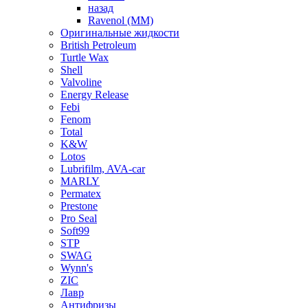
назад
Ravenol (ММ)
Оригинальные жидкости
British Petroleum
Turtle Wax
Shell
Valvoline
Energy Release
Febi
Fenom
Total
K&W
Lotos
Lubrifilm, AVA-car
MARLY
Permatex
Prestone
Pro Seal
Soft99
STP
SWAG
Wynn's
ZIC
Лавр
Антифризы