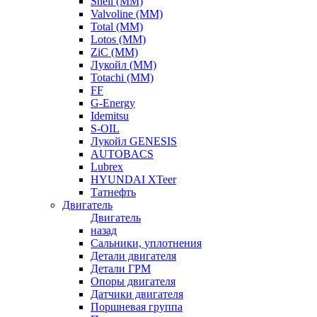
Shell (ММ)
Valvoline (ММ)
Total (ММ)
Lotos (ММ)
ZiC (ММ)
Лукойл (ММ)
Totachi (MM)
FF
G-Energy
Idemitsu
S-OIL
Лукойл GENESIS
AUTOBACS
Lubrex
HYUNDAI XTeer
Татнефть
Двигатель
Двигатель
назад
Сальники, уплотнения
Детали двигателя
Детали ГРМ
Опоры двигателя
Датчики двигателя
Поршневая группа