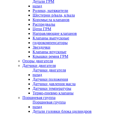
Детали ГРМ
назад
Ролики, натяжители
Шестерни р/вала, к/вала
Коромысла клапанов
Распредвалы
Цепи ГРМ
Направляющие клапанов
Клапаны выпускные
гидрокомпенсаторы
Звездочки
Клапаны впускные
Крышки ремня ГРМ
Опоры двигателя
Датчики двигателя
Датчики двигателя
назад
Датчики положения
Датчики давления масла
Датчики температуры
Термо-пневмо клапаны
Поршневая группа
Поршневая группа
назад
Детали головки блока цилиндров