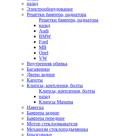
назад
Электрооборудование
Решетки бампера, радиатора
Решетки бампера, радиатора
назад
Audi
BMW
Ford
MB
Opel
VW
Внутренняя обивка
Багажники
Двери задние
Капоты
Клипсы, крепления, болты
Клипсы, крепления, болты
назад
Клипсы Masuma
Навеска
Бампера задние
Бампера передние
Мотор стеклоомывателя
Механизм стеклоподъемника
Брызговики