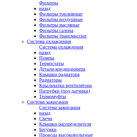
Фильтры
назад
Фильтры топливные
Фильтры воздушные
Фильтры масляные
Фильтры салона
Фильтры трансмиссии
Система охлаждения
Система охлаждения
назад
Помпы
Термостаты
Детали кондиционера
Крышки радиатора
Радиаторы
Крыльчатки вентилятора
Патрубки (под датчики)
Термомуфты
Система зажигания
Система зажигания
назад
Свечи
Крышки распределителя
Бегунки
Провода высоковольтные