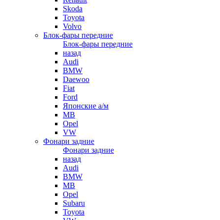
Skoda
Toyota
Volvo
Блок-фары передние
Блок-фары передние
назад
Audi
BMW
Daewoo
Fiat
Ford
Японские а/м
MB
Opel
VW
Фонари задние
Фонари задние
назад
Audi
BMW
MB
Opel
Subaru
Toyota