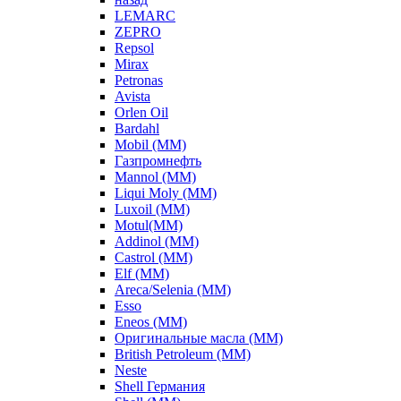
LEMARC
ZEPRO
Repsol
Mirax
Petronas
Avista
Orlen Oil
Bardahl
Mobil (ММ)
Газпромнефть
Mannol (ММ)
Liqui Moly (ММ)
Luxoil (ММ)
Motul(ММ)
Addinol (ММ)
Castrol (ММ)
Elf (ММ)
Areca/Selenia (ММ)
Esso
Eneos (ММ)
Оригинальные масла (ММ)
British Petroleum (ММ)
Neste
Shell Германия