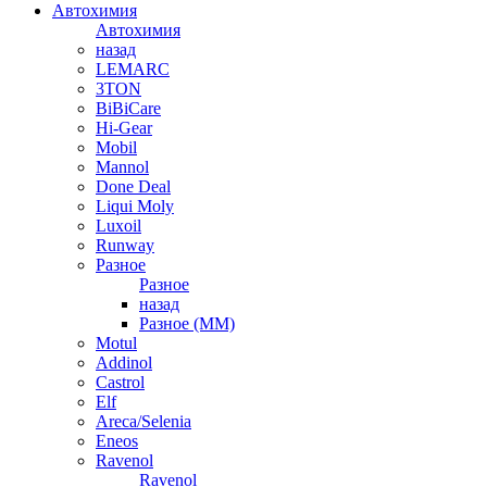
Автохимия
Автохимия
назад
LEMARC
3TON
BiBiCare
Hi-Gear
Mobil
Mannol
Done Deal
Liqui Moly
Luxoil
Runway
Разное
Разное
назад
Разное (ММ)
Motul
Addinol
Castrol
Elf
Areca/Selenia
Eneos
Ravenol
Ravenol