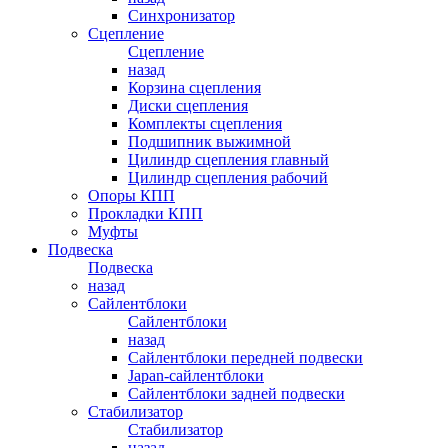
Синхронизатор
Сцепление
Сцепление
назад
Корзина сцепления
Диски сцепления
Комплекты сцепления
Подшипник выжимной
Цилиндр сцепления главный
Цилиндр сцепления рабочий
Опоры КПП
Прокладки КПП
Муфты
Подвеска
Подвеска
назад
Сайлентблоки
Сайлентблоки
назад
Сайлентблоки передней подвески
Japan-сайлентблоки
Сайлентблоки задней подвески
Стабилизатор
Стабилизатор
назад