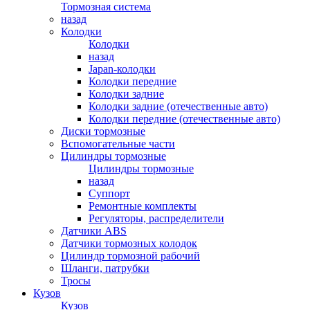
Тормозная система
назад
Колодки
Колодки
назад
Japan-колодки
Колодки передние
Колодки задние
Колодки задние (отечественные авто)
Колодки передние (отечественные авто)
Диски тормозные
Вспомогательные части
Цилиндры тормозные
Цилиндры тормозные
назад
Суппорт
Ремонтные комплекты
Регуляторы, распределители
Датчики ABS
Датчики тормозных колодок
Цилиндр тормозной рабочий
Шланги, патрубки
Тросы
Кузов
Кузов