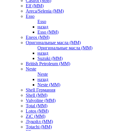
Castrol (ММ)
Elf (ММ)
Areca/Selenia (ММ)
Esso
Esso
назад
Esso (ММ)
Eneos (ММ)
Оригинальные масла (ММ)
Оригинальные масла (ММ)
назад
Suzuki (ММ)
British Petroleum (ММ)
Neste
Neste
назад
Neste (ММ)
Shell Германия
Shell (ММ)
Valvoline (ММ)
Total (ММ)
Lotos (ММ)
ZiC (ММ)
Лукойл (ММ)
Totachi (MM)