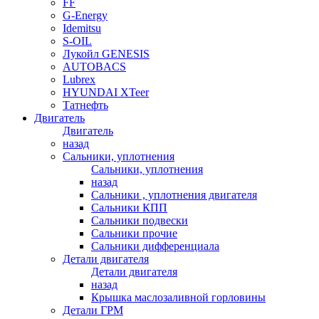
FF
G-Energy
Idemitsu
S-OIL
Лукойл GENESIS
AUTOBACS
Lubrex
HYUNDAI XTeer
Татнефть
Двигатель
Двигатель
назад
Сальники, уплотнения
Сальники, уплотнения
назад
Сальники , уплотнения двигателя
Сальники КПП
Сальники подвески
Сальники прочие
Сальники дифференциала
Детали двигателя
Детали двигателя
назад
Крышка маслозаливной горловины
Детали ГРМ