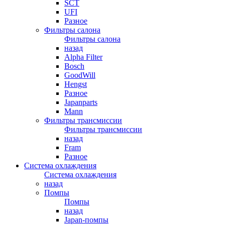
SCT
UFI
Разное
Фильтры салона
Фильтры салона
назад
Alpha Filter
Bosch
GoodWill
Hengst
Разное
Japanparts
Mann
Фильтры трансмиссии
Фильтры трансмиссии
назад
Fram
Разное
Система охлаждения
Система охлаждения
назад
Помпы
Помпы
назад
Japan-помпы