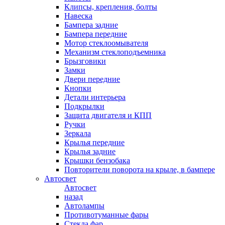
Клипсы, крепления, болты
Навеска
Бампера задние
Бампера передние
Мотор стеклоомывателя
Механизм стеклоподъемника
Брызговики
Замки
Двери передние
Кнопки
Детали интерьера
Подкрылки
Защита двигателя и КПП
Ручки
Зеркала
Крылья передние
Крылья задние
Крышки бензобака
Повторители поворота на крыле, в бампере
Автосвет
Автосвет
назад
Автолампы
Противотуманные фары
Стекла фар