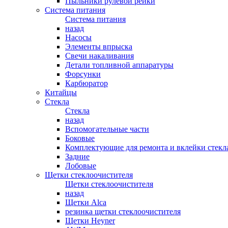
Пыльники рулевой рейки
Система питания
Система питания
назад
Насосы
Элементы впрыска
Свечи накаливания
Детали топливной аппаратуры
Форсунки
Карбюратор
Китайцы
Стекла
Стекла
назад
Вспомогательные части
Боковые
Комплектующие для ремонта и вклейки стекл
Задние
Лобовые
Щетки стеклоочистителя
Щетки стеклоочистителя
назад
Щетки Alca
резинка щетки стеклоочистителя
Щетки Heyner