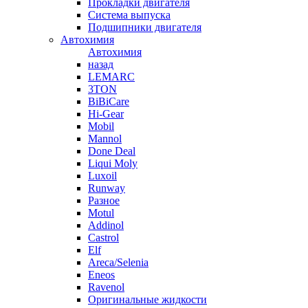
Прокладки двигателя
Система выпуска
Подшипники двигателя
Автохимия
Автохимия
назад
LEMARC
3TON
BiBiCare
Hi-Gear
Mobil
Mannol
Done Deal
Liqui Moly
Luxoil
Runway
Разное
Motul
Addinol
Castrol
Elf
Areca/Selenia
Eneos
Ravenol
Оригинальные жидкости