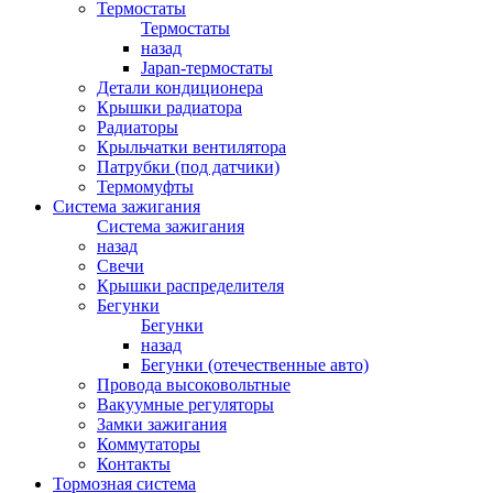
Термостаты
Термостаты
назад
Japan-термостаты
Детали кондиционера
Крышки радиатора
Радиаторы
Крыльчатки вентилятора
Патрубки (под датчики)
Термомуфты
Система зажигания
Система зажигания
назад
Свечи
Крышки распределителя
Бегунки
Бегунки
назад
Бегунки (отечественные авто)
Провода высоковольтные
Вакуумные регуляторы
Замки зажигания
Коммутаторы
Контакты
Тормозная система