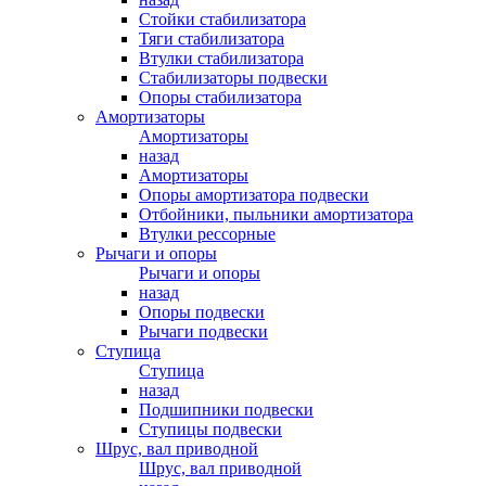
Стойки стабилизатора
Тяги стабилизатора
Втулки стабилизатора
Стабилизаторы подвески
Опоры стабилизатора
Амортизаторы
Амортизаторы
назад
Амортизаторы
Опоры амортизатора подвески
Отбойники, пыльники амортизатора
Втулки рессорные
Рычаги и опоры
Рычаги и опоры
назад
Опоры подвески
Рычаги подвески
Ступица
Ступица
назад
Подшипники подвески
Ступицы подвески
Шрус, вал приводной
Шрус, вал приводной