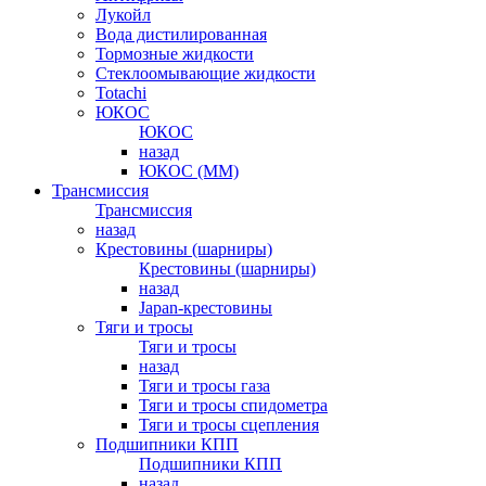
Лукойл
Вода дистилированная
Тормозные жидкости
Стеклоомывающие жидкости
Totachi
ЮКОС
ЮКОС
назад
ЮКОС (ММ)
Трансмиссия
Трансмиссия
назад
Крестовины (шарниры)
Крестовины (шарниры)
назад
Japan-крестовины
Тяги и тросы
Тяги и тросы
назад
Тяги и тросы газа
Тяги и тросы спидометра
Тяги и тросы сцепления
Подшипники КПП
Подшипники КПП
назад