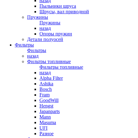
назад
Пыльники шруса
Шрусы, вал приводной
Пружины
Пружины
назад
Опоры пружин
Детали полуосей
Фильтры
Фильтры
назад
Фильтры топливные
Фильтры топливные
назад
Alpha Filter
Ashika
Bosch
Fram
GoodWill
Hengst
Japanparts
Mann
Masuma
UFI
Разное