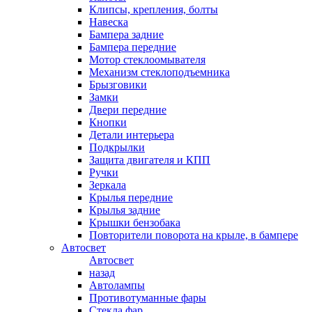
Клипсы, крепления, болты
Навеска
Бампера задние
Бампера передние
Мотор стеклоомывателя
Механизм стеклоподъемника
Брызговики
Замки
Двери передние
Кнопки
Детали интерьера
Подкрылки
Защита двигателя и КПП
Ручки
Зеркала
Крылья передние
Крылья задние
Крышки бензобака
Повторители поворота на крыле, в бампере
Автосвет
Автосвет
назад
Автолампы
Противотуманные фары
Стекла фар