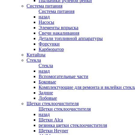
Пыльники рулевой рейки
Система питания
Система питания
назад
Насосы
Элементы впрыска
Свечи накаливания
Детали топливной аппаратуры
Форсунки
Карбюратор
Китайцы
Стекла
Стекла
назад
Вспомогательные части
Боковые
Комплектующие для ремонта и вклейки стекл
Задние
Лобовые
Щетки стеклоочистителя
Щетки стеклоочистителя
назад
Щетки Alca
резинка щетки стеклоочистителя
Щетки Heyner