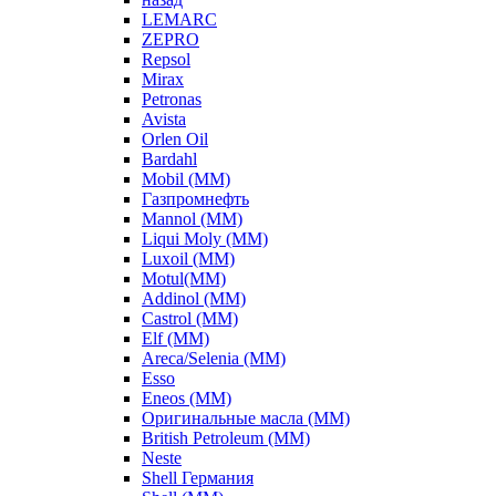
LEMARC
ZEPRO
Repsol
Mirax
Petronas
Avista
Orlen Oil
Bardahl
Mobil (ММ)
Газпромнефть
Mannol (ММ)
Liqui Moly (ММ)
Luxoil (ММ)
Motul(ММ)
Addinol (ММ)
Castrol (ММ)
Elf (ММ)
Areca/Selenia (ММ)
Esso
Eneos (ММ)
Оригинальные масла (ММ)
British Petroleum (ММ)
Neste
Shell Германия