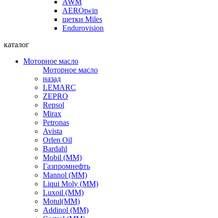
AWM
AEROtwin
щетки Miles
Endurovision
каталог
Моторное масло
Моторное масло
назад
LEMARC
ZEPRO
Repsol
Mirax
Petronas
Avista
Orlen Oil
Bardahl
Mobil (ММ)
Газпромнефть
Mannol (ММ)
Liqui Moly (ММ)
Luxoil (ММ)
Motul(ММ)
Addinol (ММ)