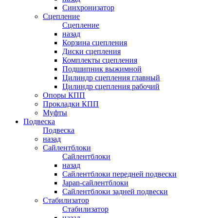
Синхронизатор
Сцепление
Сцепление
назад
Корзина сцепления
Диски сцепления
Комплекты сцепления
Подшипник выжимной
Цилиндр сцепления главный
Цилиндр сцепления рабочий
Опоры КПП
Прокладки КПП
Муфты
Подвеска
Подвеска
назад
Сайлентблоки
Сайлентблоки
назад
Сайлентблоки передней подвески
Japan-сайлентблоки
Сайлентблоки задней подвески
Стабилизатор
Стабилизатор
назад