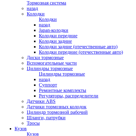
Тормозная система
назад
Колодки
Колодки
назад
Japan-колодки
Колодки передние
Колодки задние
Колодки задние (отечественные авто)
Колодки передние (отечественные авто)
Диски тормозные
Вспомогательные части
Цилиндры тормозные
Цилиндры тормозные
назад
Суппорт
Ремонтные комплекты
Регуляторы, распределители
Датчики ABS
Датчики тормозных колодок
Цилиндр тормозной рабочий
Шланги, патрубки
Тросы
Кузов
Кузов