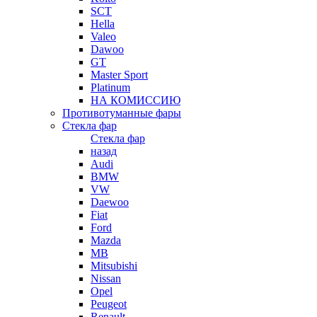
SCT
Hella
Valeo
Dawoo
GT
Master Sport
Platinum
НА КОМИССИЮ
Противотуманные фары
Стекла фар
Стекла фар
назад
Audi
BMW
VW
Daewoo
Fiat
Ford
Mazda
MB
Mitsubishi
Nissan
Opel
Peugeot
Renault