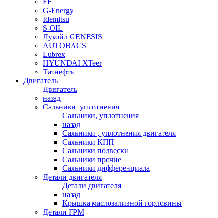
FF
G-Energy
Idemitsu
S-OIL
Лукойл GENESIS
AUTOBACS
Lubrex
HYUNDAI XTeer
Татнефть
Двигатель
Двигатель
назад
Сальники, уплотнения
Сальники, уплотнения
назад
Сальники , уплотнения двигателя
Сальники КПП
Сальники подвески
Сальники прочие
Сальники дифференциала
Детали двигателя
Детали двигателя
назад
Крышка маслозаливной горловины
Детали ГРМ