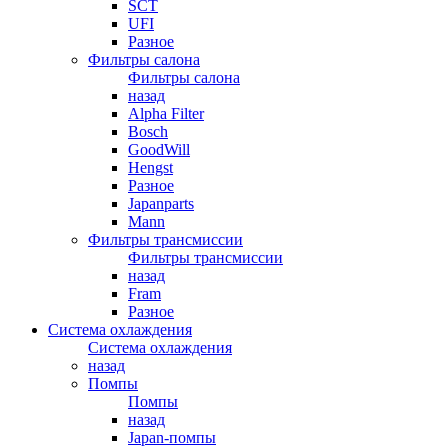
SCT
UFI
Разное
Фильтры салона
Фильтры салона
назад
Alpha Filter
Bosch
GoodWill
Hengst
Разное
Japanparts
Mann
Фильтры трансмиссии
Фильтры трансмиссии
назад
Fram
Разное
Система охлаждения
Система охлаждения
назад
Помпы
Помпы
назад
Japan-помпы