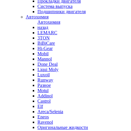
Прокладки двигателя
Система выпуска
Подшипники двигателя
Автохимия
Автохимия
назад
LEMARC
3TON
BiBiCare
Hi-Gear
Mobil
Mannol
Done Deal
Liqui Moly
Luxoil
Runway
Разное
Motul
Addinol
Castrol
Elf
Areca/Selenia
Eneos
Ravenol
Оригинальные жидкости