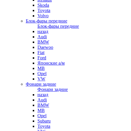
Skoda
Toyota
Volvo
Блок-фары передние
Блок-фары передние
назад
Audi
BMW
Daewoo
Fiat
Ford
Японские а/м
MB
Opel
VW
Фонари задние
Фонари задние
назад
Audi
BMW
MB
Opel
Subaru
Toyota