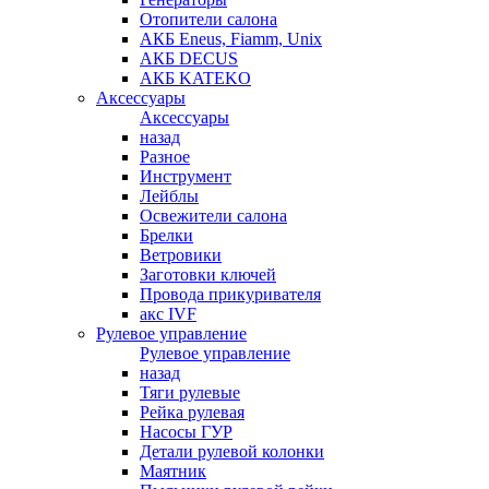
Отопители салона
АКБ Eneus, Fiamm, Unix
АКБ DECUS
АКБ KATEKO
Аксессуары
Аксессуары
назад
Разное
Инструмент
Лейблы
Освежители салона
Брелки
Ветровики
Заготовки ключей
Провода прикуривателя
акс IVF
Рулевое управление
Рулевое управление
назад
Тяги рулевые
Рейка рулевая
Насосы ГУР
Детали рулевой колонки
Маятник