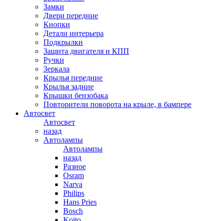
Замки
Двери передние
Кнопки
Детали интерьера
Подкрылки
Защита двигателя и КПП
Ручки
Зеркала
Крылья передние
Крылья задние
Крышки бензобака
Повторители поворота на крыле, в бампере
Автосвет
Автосвет
назад
Автолампы
Автолампы
назад
Разное
Osram
Narva
Philips
Hans Pries
Bosch
Koito