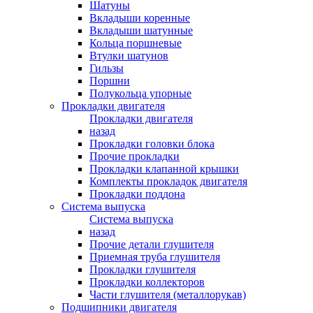
Шатуны
Вкладыши коренные
Вкладыши шатунные
Кольца поршневые
Втулки шатунов
Гильзы
Поршни
Полукольца упорные
Прокладки двигателя
Прокладки двигателя
назад
Прокладки головки блока
Прочие прокладки
Прокладки клапанной крышки
Комплекты прокладок двигателя
Прокладки поддона
Система выпуска
Система выпуска
назад
Прочие детали глушителя
Приемная труба глушителя
Прокладки глушителя
Прокладки коллекторов
Части глушителя (металлорукав)
Подшипники двигателя