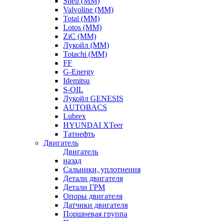
Shell (ММ)
Valvoline (ММ)
Total (ММ)
Lotos (ММ)
ZiC (ММ)
Лукойл (ММ)
Totachi (MM)
FF
G-Energy
Idemitsu
S-OIL
Лукойл GENESIS
AUTOBACS
Lubrex
HYUNDAI XTeer
Татнефть
Двигатель
Двигатель
назад
Сальники, уплотнения
Детали двигателя
Детали ГРМ
Опоры двигателя
Датчики двигателя
Поршневая группа