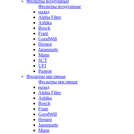
Фильтры воздушные
Фильтры воздушные
назад
Alpha Filter
Ashika
Bosch
Fram
GoodWill
Hengst
Japanparts
Mann
SCT
UFI
Разное
Фильтры масляные
Фильтры масляные
назад
Alpha Filter
Ashika
Bosch
Fram
GoodWill
Hengst
Japanparts
Mann