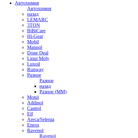
Автохимия
Автохимия
назад
LEMARC
3TON
BiBiCare
Hi-Gear
Mobil
Mannol
Done Deal
Liqui Moly
Luxoil
Runway
Разное
Разное
назад
Разное (ММ)
Motul
Addinol
Castrol
Elf
Areca/Selenia
Eneos
Ravenol
Ravenol