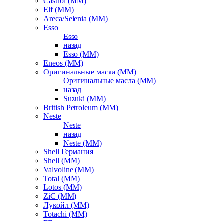
Castrol (ММ)
Elf (ММ)
Areca/Selenia (ММ)
Esso
Esso
назад
Esso (ММ)
Eneos (ММ)
Оригинальные масла (ММ)
Оригинальные масла (ММ)
назад
Suzuki (ММ)
British Petroleum (ММ)
Neste
Neste
назад
Neste (ММ)
Shell Германия
Shell (ММ)
Valvoline (ММ)
Total (ММ)
Lotos (ММ)
ZiC (ММ)
Лукойл (ММ)
Totachi (MM)