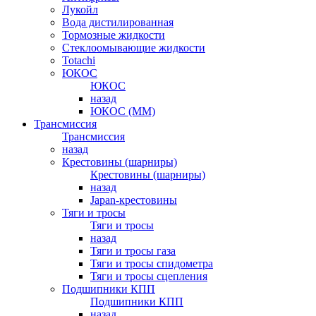
Лукойл
Вода дистилированная
Тормозные жидкости
Стеклоомывающие жидкости
Totachi
ЮКОС
ЮКОС
назад
ЮКОС (ММ)
Трансмиссия
Трансмиссия
назад
Крестовины (шарниры)
Крестовины (шарниры)
назад
Japan-крестовины
Тяги и тросы
Тяги и тросы
назад
Тяги и тросы газа
Тяги и тросы спидометра
Тяги и тросы сцепления
Подшипники КПП
Подшипники КПП
назад