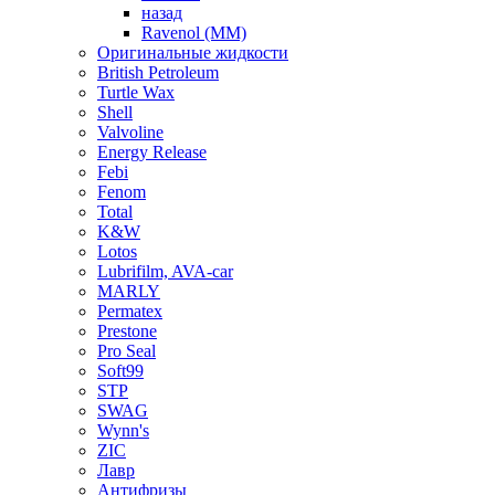
назад
Ravenol (ММ)
Оригинальные жидкости
British Petroleum
Turtle Wax
Shell
Valvoline
Energy Release
Febi
Fenom
Total
K&W
Lotos
Lubrifilm, AVA-car
MARLY
Permatex
Prestone
Pro Seal
Soft99
STP
SWAG
Wynn's
ZIC
Лавр
Антифризы