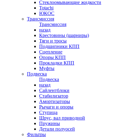
Стеклоомывающие жидкости
Totachi
ЮКОС
Трансмиссия
Трансмиссия
назад
Крестовины (шарниры)
Тяги и тросы
Подшипники КПП
Сцепление
Опоры КПП
Прокладки КПП
Муфты
Подвеска
Подвеска
назад
Сайлентблоки
Стабилизатор
Амортизаторы
Рычаги и опоры
Ступица
Шрус, вал приводной
Пружины
Детали полуосей
Фильтры