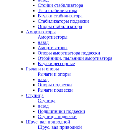
Стойки стабилизатора
Тяги стабилизатора
Втулки стабилизатора
Стабилизаторы подвески
Опоры стабилизатора
Амортизаторы
Амортизаторы
назад
Амортизаторы
Опоры амортизатора подвески
Отбойники, пыльники амортизатора
Втулки рессорные
Рычаги и опоры
Рычаги и опоры
назад
Опоры подвески
Рычаги подвески
Ступица
Ступица
назад
Подшипники подвески
Ступицы подвески
Шрус, вал приводной
Шрус, вал приводной