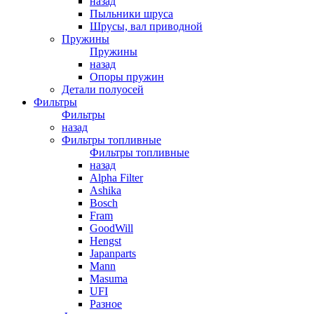
назад
Пыльники шруса
Шрусы, вал приводной
Пружины
Пружины
назад
Опоры пружин
Детали полуосей
Фильтры
Фильтры
назад
Фильтры топливные
Фильтры топливные
назад
Alpha Filter
Ashika
Bosch
Fram
GoodWill
Hengst
Japanparts
Mann
Masuma
UFI
Разное