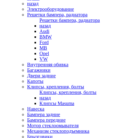
назад
Электрооборудование
Решетки бампера, радиатора
Решетки бампера, радиатора
назад
Audi
BMW
Ford
MB
Opel
VW
Внутренняя обивка
Багажники
Двери задние
Капоты
Клипсы, крепления, болты
Клипсы, крепления, болты
назад
Клипсы Masuma
Навеска
Бампера задние
Бампера передние
Мотор стеклоомывателя
Механизм стеклоподъемника
Брызговики