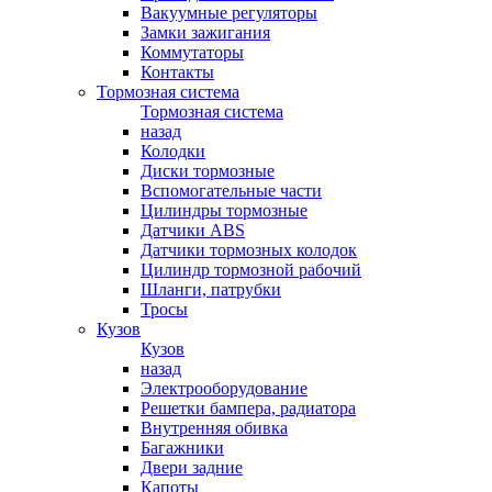
Вакуумные регуляторы
Замки зажигания
Коммутаторы
Контакты
Тормозная система
Тормозная система
назад
Колодки
Диски тормозные
Вспомогательные части
Цилиндры тормозные
Датчики ABS
Датчики тормозных колодок
Цилиндр тормозной рабочий
Шланги, патрубки
Тросы
Кузов
Кузов
назад
Электрооборудование
Решетки бампера, радиатора
Внутренняя обивка
Багажники
Двери задние
Капоты