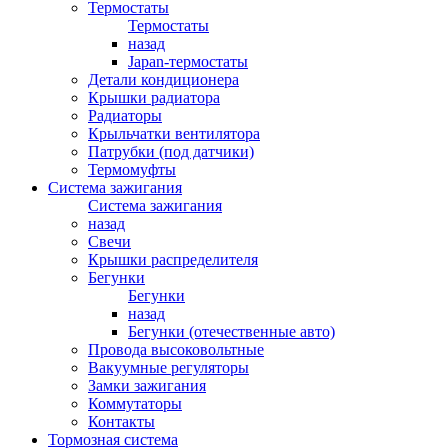
Термостаты
Термостаты
назад
Japan-термостаты
Детали кондиционера
Крышки радиатора
Радиаторы
Крыльчатки вентилятора
Патрубки (под датчики)
Термомуфты
Система зажигания
Система зажигания
назад
Свечи
Крышки распределителя
Бегунки
Бегунки
назад
Бегунки (отечественные авто)
Провода высоковольтные
Вакуумные регуляторы
Замки зажигания
Коммутаторы
Контакты
Тормозная система