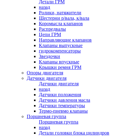
Детали ГРМ
назад
Ролики, натяжители
Шестерни р/вала, к/вала
Коромысла клапанов
Распредвалы
Цепи ГРМ
Направляющие клапанов
Клапаны выпускные
гидрокомпенсаторы
Звездочки
Клапаны впускные
Крышки ремня ГРМ
Опоры двигателя
Датчики двигателя
Датчики двигателя
назад
Датчики положения
Датчики давления масла
Датчики температуры
Термо-пневмо клапаны
Поршневая группа
Поршневая группа
назад
Детали головки блока цилиндров