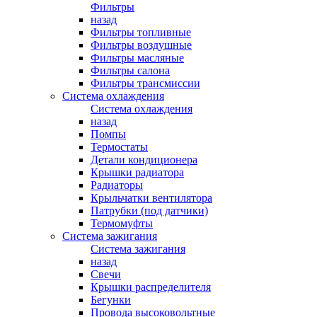
Фильтры
назад
Фильтры топливные
Фильтры воздушные
Фильтры масляные
Фильтры салона
Фильтры трансмиссии
Система охлаждения
Система охлаждения
назад
Помпы
Термостаты
Детали кондиционера
Крышки радиатора
Радиаторы
Крыльчатки вентилятора
Патрубки (под датчики)
Термомуфты
Система зажигания
Система зажигания
назад
Свечи
Крышки распределителя
Бегунки
Провода высоковольтные