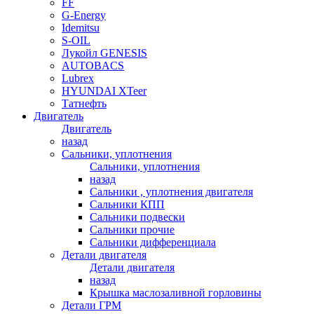
FF
G-Energy
Idemitsu
S-OIL
Лукойл GENESIS
AUTOBACS
Lubrex
HYUNDAI XTeer
Татнефть
Двигатель
Двигатель
назад
Сальники, уплотнения
Сальники, уплотнения
назад
Сальники , уплотнения двигателя
Сальники КПП
Сальники подвески
Сальники прочие
Сальники дифференциала
Детали двигателя
Детали двигателя
назад
Крышка маслозаливной горловины
Детали ГРМ