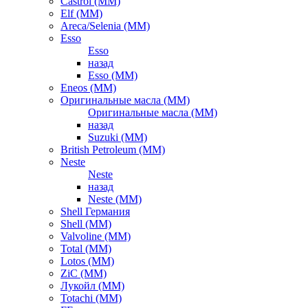
Castrol (ММ)
Elf (ММ)
Areca/Selenia (ММ)
Esso
Esso
назад
Esso (ММ)
Eneos (ММ)
Оригинальные масла (ММ)
Оригинальные масла (ММ)
назад
Suzuki (ММ)
British Petroleum (ММ)
Neste
Neste
назад
Neste (ММ)
Shell Германия
Shell (ММ)
Valvoline (ММ)
Total (ММ)
Lotos (ММ)
ZiC (ММ)
Лукойл (ММ)
Totachi (MM)