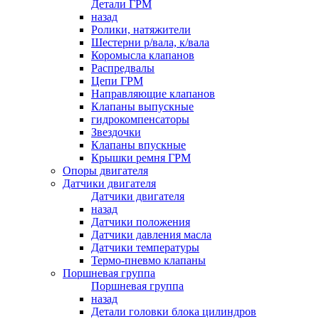
Детали ГРМ
назад
Ролики, натяжители
Шестерни р/вала, к/вала
Коромысла клапанов
Распредвалы
Цепи ГРМ
Направляющие клапанов
Клапаны выпускные
гидрокомпенсаторы
Звездочки
Клапаны впускные
Крышки ремня ГРМ
Опоры двигателя
Датчики двигателя
Датчики двигателя
назад
Датчики положения
Датчики давления масла
Датчики температуры
Термо-пневмо клапаны
Поршневая группа
Поршневая группа
назад
Детали головки блока цилиндров