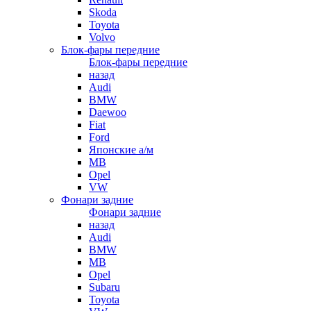
Skoda
Toyota
Volvo
Блок-фары передние
Блок-фары передние
назад
Audi
BMW
Daewoo
Fiat
Ford
Японские а/м
MB
Opel
VW
Фонари задние
Фонари задние
назад
Audi
BMW
MB
Opel
Subaru
Toyota