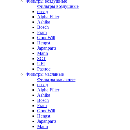
Фильтры воздушные
Фильтры воздушные
назад
Alpha Filter
Ashika
Bosch
Fram
GoodWill
Hengst
Japanparts
Mann
SCT
UFI
Разное
Фильтры масляные
Фильтры масляные
назад
Alpha Filter
Ashika
Bosch
Fram
GoodWill
Hengst
Japanparts
Mann