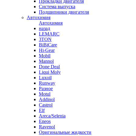
Прокладки двигателя
Система выпуска
Подшипники двигателя
Автохимия
Автохимия
назад
LEMARC
3TON
BiBiCare
Hi-Gear
Mobil
Mannol
Done Deal
Liqui Moly
Luxoil
Runway
Разное
Motul
Addinol
Castrol
Elf
Areca/Selenia
Eneos
Ravenol
Оригинальные жидкости