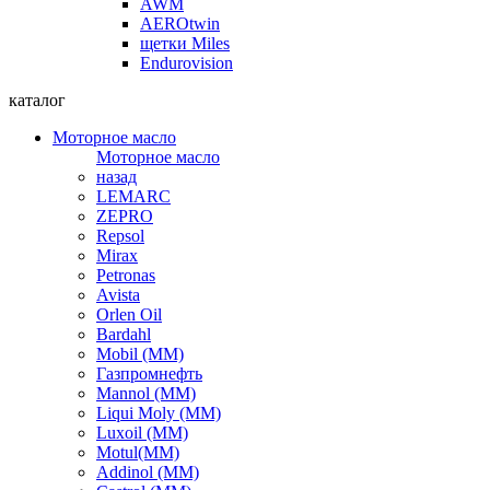
AWM
AEROtwin
щетки Miles
Endurovision
каталог
Моторное масло
Моторное масло
назад
LEMARC
ZEPRO
Repsol
Mirax
Petronas
Avista
Orlen Oil
Bardahl
Mobil (ММ)
Газпромнефть
Mannol (ММ)
Liqui Moly (ММ)
Luxoil (ММ)
Motul(ММ)
Addinol (ММ)