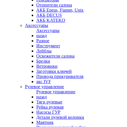
Отопители салона
АКБ Eneus, Fiamm, Unix
АКБ DECUS
АКБ KATEKO
Аксессуары
Аксессуары
назад
Разное
Инструмент
Лейблы
Освежители салона
Брелки
Ветровики
Заготовки ключей
Провода прикуривателя
акс IVF
Рулевое управление
Рулевое управление
назад
Тяги рулевые
Рейка рулевая
Насосы ГУР
Детали рулевой колонки
Маятник