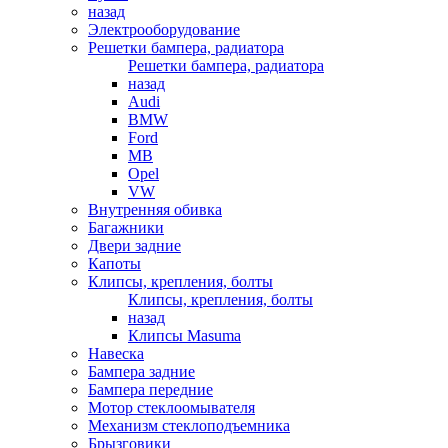
назад
Электрооборудование
Решетки бампера, радиатора
Решетки бампера, радиатора
назад
Audi
BMW
Ford
MB
Opel
VW
Внутренняя обивка
Багажники
Двери задние
Капоты
Клипсы, крепления, болты
Клипсы, крепления, болты
назад
Клипсы Masuma
Навеска
Бампера задние
Бампера передние
Мотор стеклоомывателя
Механизм стеклоподъемника
Брызговики