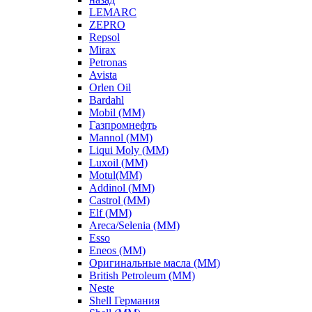
LEMARC
ZEPRO
Repsol
Mirax
Petronas
Avista
Orlen Oil
Bardahl
Mobil (ММ)
Газпромнефть
Mannol (ММ)
Liqui Moly (ММ)
Luxoil (ММ)
Motul(ММ)
Addinol (ММ)
Castrol (ММ)
Elf (ММ)
Areca/Selenia (ММ)
Esso
Eneos (ММ)
Оригинальные масла (ММ)
British Petroleum (ММ)
Neste
Shell Германия