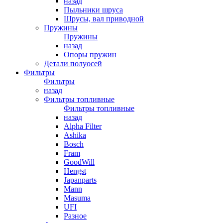
назад
Пыльники шруса
Шрусы, вал приводной
Пружины
Пружины
назад
Опоры пружин
Детали полуосей
Фильтры
Фильтры
назад
Фильтры топливные
Фильтры топливные
назад
Alpha Filter
Ashika
Bosch
Fram
GoodWill
Hengst
Japanparts
Mann
Masuma
UFI
Разное