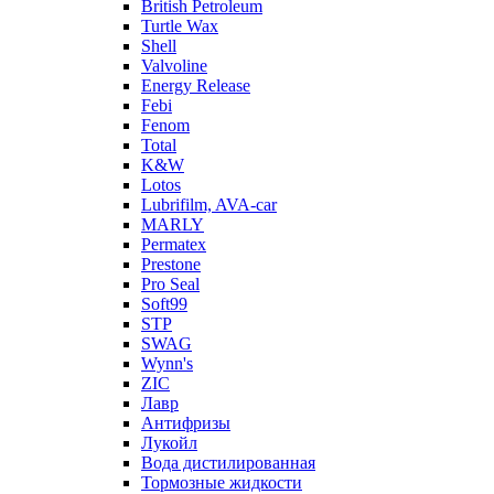
British Petroleum
Turtle Wax
Shell
Valvoline
Energy Release
Febi
Fenom
Total
K&W
Lotos
Lubrifilm, AVA-car
MARLY
Permatex
Prestone
Pro Seal
Soft99
STP
SWAG
Wynn's
ZIC
Лавр
Антифризы
Лукойл
Вода дистилированная
Тормозные жидкости