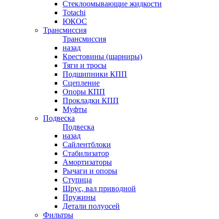
Стеклоомывающие жидкости
Totachi
ЮКОС
Трансмиссия
Трансмиссия
назад
Крестовины (шарниры)
Тяги и тросы
Подшипники КПП
Сцепление
Опоры КПП
Прокладки КПП
Муфты
Подвеска
Подвеска
назад
Сайлентблоки
Стабилизатор
Амортизаторы
Рычаги и опоры
Ступица
Шрус, вал приводной
Пружины
Детали полуосей
Фильтры