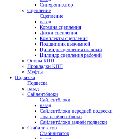
Синхронизатор
Сцепление
Сцепление
назад
Корзина сцепления
Диски сцепления
Комплекты сцепления
Подшипник выжимной
Цилиндр сцепления главный
Цилиндр сцепления рабочий
Опоры КПП
Прокладки КПП
Муфты
Подвеска
Подвеска
назад
Сайлентблоки
Сайлентблоки
назад
Сайлентблоки передней подвески
Japan-сайлентблоки
Сайлентблоки задней подвески
Стабилизатор
Стабилизатор
назад