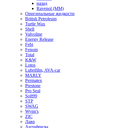
назад
Ravenol (ММ)
Оригинальные жидкости
British Petroleum
Turtle Wax
Shell
Valvoline
Energy Release
Febi
Fenom
Total
K&W
Lotos
Lubrifilm, AVA-car
MARLY
Permatex
Prestone
Pro Seal
Soft99
STP
SWAG
Wynn's
ZIC
Лавр
Антифризы