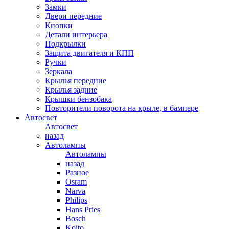
Замки
Двери передние
Кнопки
Детали интерьера
Подкрылки
Защита двигателя и КПП
Ручки
Зеркала
Крылья передние
Крылья задние
Крышки бензобака
Повторители поворота на крыле, в бампере
Автосвет
Автосвет
назад
Автолампы
Автолампы
назад
Разное
Osram
Narva
Philips
Hans Pries
Bosch
Koito