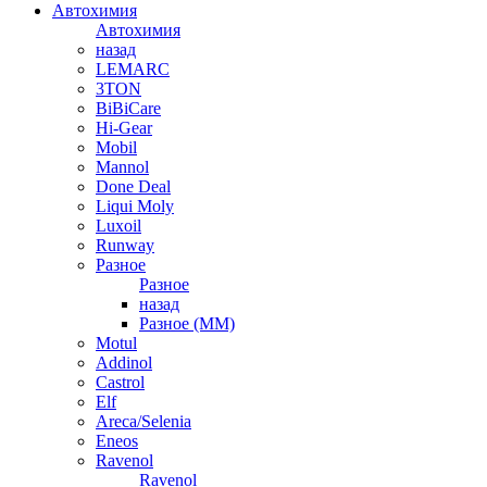
Автохимия
Автохимия
назад
LEMARC
3TON
BiBiCare
Hi-Gear
Mobil
Mannol
Done Deal
Liqui Moly
Luxoil
Runway
Разное
Разное
назад
Разное (ММ)
Motul
Addinol
Castrol
Elf
Areca/Selenia
Eneos
Ravenol
Ravenol