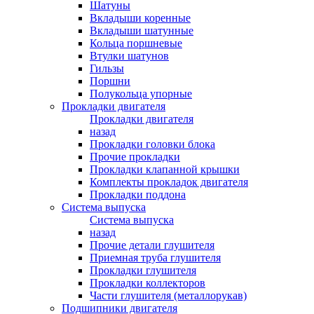
Шатуны
Вкладыши коренные
Вкладыши шатунные
Кольца поршневые
Втулки шатунов
Гильзы
Поршни
Полукольца упорные
Прокладки двигателя
Прокладки двигателя
назад
Прокладки головки блока
Прочие прокладки
Прокладки клапанной крышки
Комплекты прокладок двигателя
Прокладки поддона
Система выпуска
Система выпуска
назад
Прочие детали глушителя
Приемная труба глушителя
Прокладки глушителя
Прокладки коллекторов
Части глушителя (металлорукав)
Подшипники двигателя