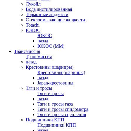
Лукойл
Вода дистилированная
Тормозные жидкости
Стеклоомывающие жидкости
Totachi
ЮКОС
ЮКОС
назад
ЮКОС (ММ)
Трансмиссия
Трансмиссия
назад
Крестовины (шарниры)
Крестовины (шарниры)
назад
Japan-крестовины
Тяги и тросы
Тяги и тросы
назад
Тяги и тросы газа
Тяги и тросы спидометра
Тяги и тросы сцепления
Подшипники КПП
Подшипники КПП
назад