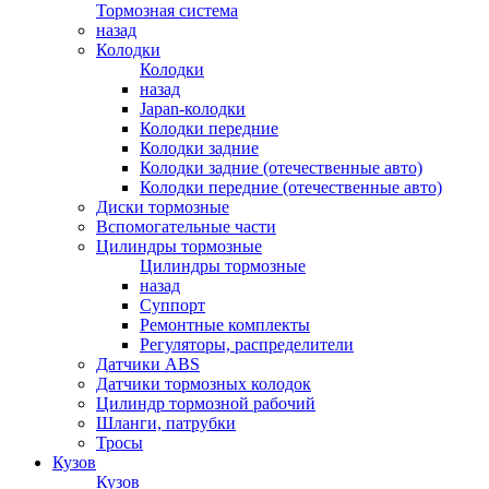
Тормозная система
назад
Колодки
Колодки
назад
Japan-колодки
Колодки передние
Колодки задние
Колодки задние (отечественные авто)
Колодки передние (отечественные авто)
Диски тормозные
Вспомогательные части
Цилиндры тормозные
Цилиндры тормозные
назад
Суппорт
Ремонтные комплекты
Регуляторы, распределители
Датчики ABS
Датчики тормозных колодок
Цилиндр тормозной рабочий
Шланги, патрубки
Тросы
Кузов
Кузов