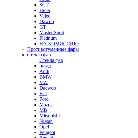
SCT
Hella
Valeo
Dawoo
GT
Master Sport
Platinum
НА КОМИССИЮ
Противотуманные фары
Стекла фар
Стекла фар
назад
Audi
BMW
VW
Daewoo
Fiat
Ford
Mazda
MB
Mitsubishi
Nissan
Opel
Peugeot
Renault