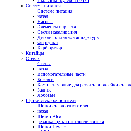
Пыльники рулевой рейки
Система питания
Система питания
назад
Насосы
Элементы впрыска
Свечи накаливания
Детали топливной аппаратуры
Форсунки
Карбюратор
Китайцы
Стекла
Стекла
назад
Вспомогательные части
Боковые
Комплектующие для ремонта и вклейки стекл
Задние
Лобовые
Щетки стеклоочистителя
Щетки стеклоочистителя
назад
Щетки Alca
резинка щетки стеклоочистителя
Щетки Heyner