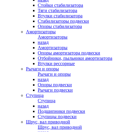
Стойки стабилизатора
Тяги стабилизатора
Втулки стабилизатора
Стабилизаторы подвески
Опоры стабилизатора
Амортизаторы
Амортизаторы
назад
Амортизаторы
Опоры амортизатора подвески
Отбойники, пыльники амортизатора
Втулки рессорные
Рычаги и опоры
Рычаги и опоры
назад
Опоры подвески
Рычаги подвески
Ступица
Ступица
назад
Подшипники подвески
Ступицы подвески
Шрус, вал приводной
Шрус, вал приводной