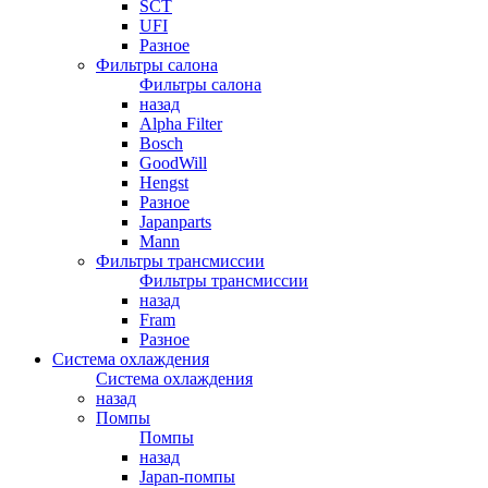
SCT
UFI
Разное
Фильтры салона
Фильтры салона
назад
Alpha Filter
Bosch
GoodWill
Hengst
Разное
Japanparts
Mann
Фильтры трансмиссии
Фильтры трансмиссии
назад
Fram
Разное
Система охлаждения
Система охлаждения
назад
Помпы
Помпы
назад
Japan-помпы