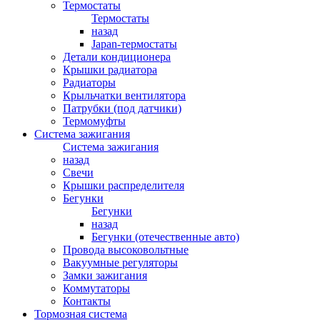
Термостаты
Термостаты
назад
Japan-термостаты
Детали кондиционера
Крышки радиатора
Радиаторы
Крыльчатки вентилятора
Патрубки (под датчики)
Термомуфты
Система зажигания
Система зажигания
назад
Свечи
Крышки распределителя
Бегунки
Бегунки
назад
Бегунки (отечественные авто)
Провода высоковольтные
Вакуумные регуляторы
Замки зажигания
Коммутаторы
Контакты
Тормозная система