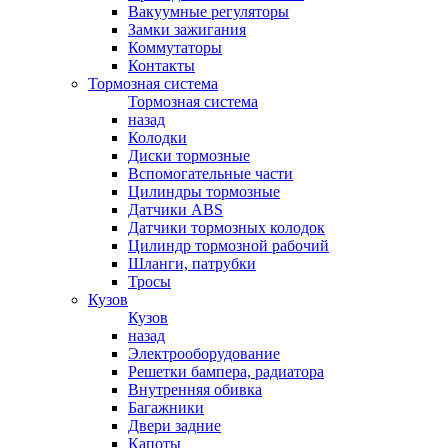
Вакуумные регуляторы
Замки зажигания
Коммутаторы
Контакты
Тормозная система
Тормозная система
назад
Колодки
Диски тормозные
Вспомогательные части
Цилиндры тормозные
Датчики ABS
Датчики тормозных колодок
Цилиндр тормозной рабочий
Шланги, патрубки
Тросы
Кузов
Кузов
назад
Электрооборудование
Решетки бампера, радиатора
Внутренняя обивка
Багажники
Двери задние
Капоты