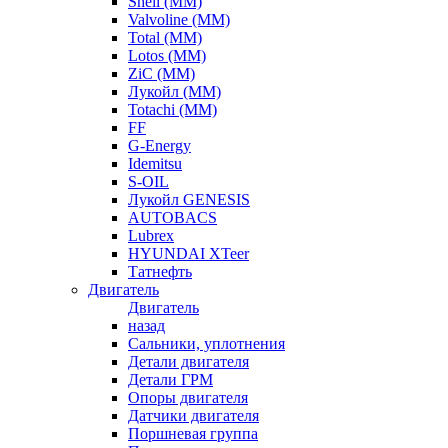
Shell (ММ)
Valvoline (ММ)
Total (ММ)
Lotos (ММ)
ZiC (ММ)
Лукойл (ММ)
Totachi (MM)
FF
G-Energy
Idemitsu
S-OIL
Лукойл GENESIS
AUTOBACS
Lubrex
HYUNDAI XTeer
Татнефть
Двигатель
Двигатель
назад
Сальники, уплотнения
Детали двигателя
Детали ГРМ
Опоры двигателя
Датчики двигателя
Поршневая группа