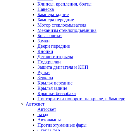
Клипсы, крепления, болты
Навеска
Бампера задние
Бампера передние
Мотор стеклоомывателя
Механизм стеклоподъемника
Брызговики
Замки
Двери передние
Кнопки
Детали интерьера
Подкрылки
Защита двигателя и КПП
Ручки
Зеркала
Крылья передние
Крылья задние
Крышки бензобака
Повторители поворота на крыле, в бампере
Автосвет
Автосвет
назад
Автолампы
Противотуманные фары
Стекла фар