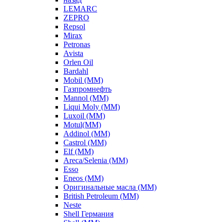
LEMARC
ZEPRO
Repsol
Mirax
Petronas
Avista
Orlen Oil
Bardahl
Mobil (ММ)
Газпромнефть
Mannol (ММ)
Liqui Moly (ММ)
Luxoil (ММ)
Motul(ММ)
Addinol (ММ)
Castrol (ММ)
Elf (ММ)
Areca/Selenia (ММ)
Esso
Eneos (ММ)
Оригинальные масла (ММ)
British Petroleum (ММ)
Neste
Shell Германия