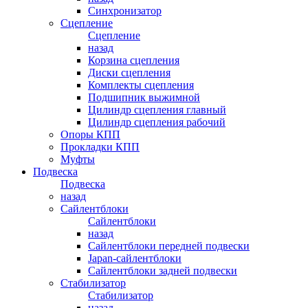
Синхронизатор
Сцепление
Сцепление
назад
Корзина сцепления
Диски сцепления
Комплекты сцепления
Подшипник выжимной
Цилиндр сцепления главный
Цилиндр сцепления рабочий
Опоры КПП
Прокладки КПП
Муфты
Подвеска
Подвеска
назад
Сайлентблоки
Сайлентблоки
назад
Сайлентблоки передней подвески
Japan-сайлентблоки
Сайлентблоки задней подвески
Стабилизатор
Стабилизатор
назад