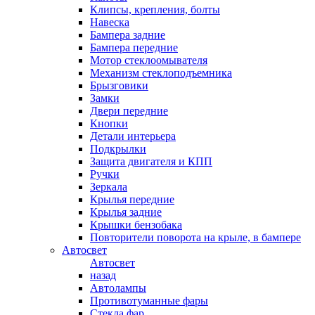
Клипсы, крепления, болты
Навеска
Бампера задние
Бампера передние
Мотор стеклоомывателя
Механизм стеклоподъемника
Брызговики
Замки
Двери передние
Кнопки
Детали интерьера
Подкрылки
Защита двигателя и КПП
Ручки
Зеркала
Крылья передние
Крылья задние
Крышки бензобака
Повторители поворота на крыле, в бампере
Автосвет
Автосвет
назад
Автолампы
Противотуманные фары
Стекла фар