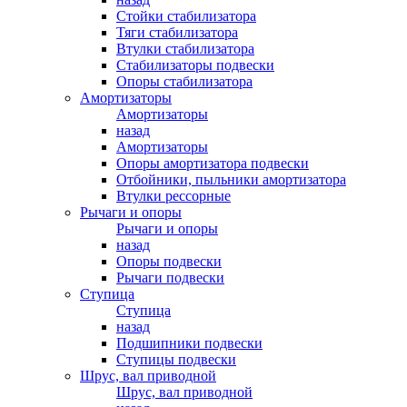
Стойки стабилизатора
Тяги стабилизатора
Втулки стабилизатора
Стабилизаторы подвески
Опоры стабилизатора
Амортизаторы
Амортизаторы
назад
Амортизаторы
Опоры амортизатора подвески
Отбойники, пыльники амортизатора
Втулки рессорные
Рычаги и опоры
Рычаги и опоры
назад
Опоры подвески
Рычаги подвески
Ступица
Ступица
назад
Подшипники подвески
Ступицы подвески
Шрус, вал приводной
Шрус, вал приводной