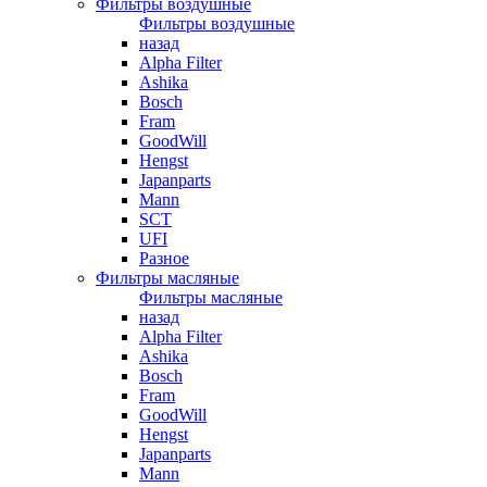
Фильтры воздушные
Фильтры воздушные
назад
Alpha Filter
Ashika
Bosch
Fram
GoodWill
Hengst
Japanparts
Mann
SCT
UFI
Разное
Фильтры масляные
Фильтры масляные
назад
Alpha Filter
Ashika
Bosch
Fram
GoodWill
Hengst
Japanparts
Mann