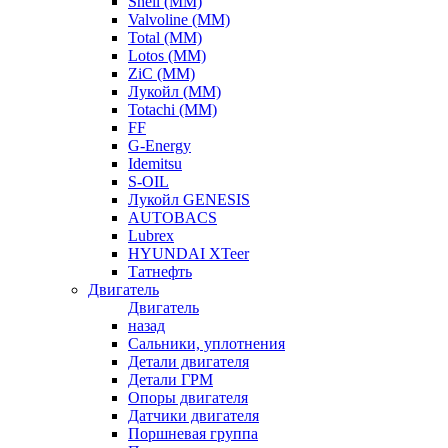
Shell (ММ)
Valvoline (ММ)
Total (ММ)
Lotos (ММ)
ZiC (ММ)
Лукойл (ММ)
Totachi (MM)
FF
G-Energy
Idemitsu
S-OIL
Лукойл GENESIS
AUTOBACS
Lubrex
HYUNDAI XTeer
Татнефть
Двигатель
Двигатель
назад
Сальники, уплотнения
Детали двигателя
Детали ГРМ
Опоры двигателя
Датчики двигателя
Поршневая группа