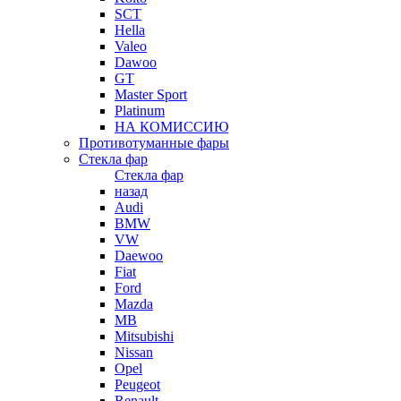
SCT
Hella
Valeo
Dawoo
GT
Master Sport
Platinum
НА КОМИССИЮ
Противотуманные фары
Стекла фар
Стекла фар
назад
Audi
BMW
VW
Daewoo
Fiat
Ford
Mazda
MB
Mitsubishi
Nissan
Opel
Peugeot
Renault