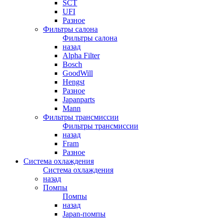
SCT
UFI
Разное
Фильтры салона
Фильтры салона
назад
Alpha Filter
Bosch
GoodWill
Hengst
Разное
Japanparts
Mann
Фильтры трансмиссии
Фильтры трансмиссии
назад
Fram
Разное
Система охлаждения
Система охлаждения
назад
Помпы
Помпы
назад
Japan-помпы