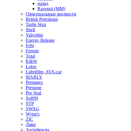
назад
Ravenol (ММ)
Оригинальные жидкости
British Petroleum
Turtle Wax
Shell
Valvoline
Energy Release
Febi
Fenom
Total
K&W
Lotos
Lubrifilm, AVA-car
MARLY
Permatex
Prestone
Pro Seal
Soft99
STP
SWAG
Wynn's
ZIC
Лавр
Антифризы