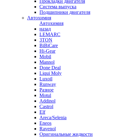
Прокладки двигателя
Система выпуска
Подшипники двигателя
Автохимия
Автохимия
назад
LEMARC
3TON
BiBiCare
Hi-Gear
Mobil
Mannol
Done Deal
Liqui Moly
Luxoil
Runway
Разное
Motul
Addinol
Castrol
Elf
Areca/Selenia
Eneos
Ravenol
Оригинальные жидкости