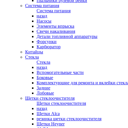
Пыльники рулевой рейки
Система питания
Система питания
назад
Насосы
Элементы впрыска
Свечи накаливания
Детали топливной аппаратуры
Форсунки
Карбюратор
Китайцы
Стекла
Стекла
назад
Вспомогательные части
Боковые
Комплектующие для ремонта и вклейки стекл
Задние
Лобовые
Щетки стеклоочистителя
Щетки стеклоочистителя
назад
Щетки Alca
резинка щетки стеклоочистителя
Щетки Heyner