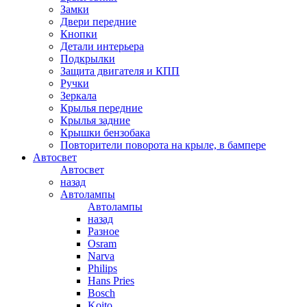
Замки
Двери передние
Кнопки
Детали интерьера
Подкрылки
Защита двигателя и КПП
Ручки
Зеркала
Крылья передние
Крылья задние
Крышки бензобака
Повторители поворота на крыле, в бампере
Автосвет
Автосвет
назад
Автолампы
Автолампы
назад
Разное
Osram
Narva
Philips
Hans Pries
Bosch
Koito