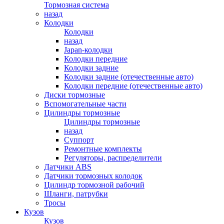
Тормозная система
назад
Колодки
Колодки
назад
Japan-колодки
Колодки передние
Колодки задние
Колодки задние (отечественные авто)
Колодки передние (отечественные авто)
Диски тормозные
Вспомогательные части
Цилиндры тормозные
Цилиндры тормозные
назад
Суппорт
Ремонтные комплекты
Регуляторы, распределители
Датчики ABS
Датчики тормозных колодок
Цилиндр тормозной рабочий
Шланги, патрубки
Тросы
Кузов
Кузов