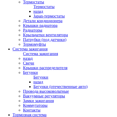
Термостаты
Термостаты
назад
Japan-термостаты
Детали кондиционера
Крышки радиатора
Радиаторы
Крыльчатки вентилятора
Патрубки (под датчики)
Термомуфты
Система зажигания
Система зажигания
назад
Свечи
Крышки распределителя
Бегунки
Бегунки
назад
Бегунки (отечественные авто)
Провода высоковольтные
Вакуумные регуляторы
Замки зажигания
Коммутаторы
Контакты
Тормозная система