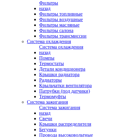
Фильтры
назад
Фильтры топливные
Фильтры воздушные
Фильтры масляные
Фильтры салона
Фильтры трансмиссии
Система охлаждения
Система охлаждения
назад
Помпы
Термостаты
Детали кондиционера
Крышки радиатора
Радиаторы
Крыльчатки вентилятора
Патрубки (под датчики)
Термомуфты
Система зажигания
Система зажигания
назад
Свечи
Крышки распределителя
Бегунки
Провода высоковольтные