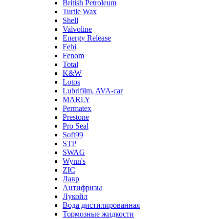
British Petroleum
Turtle Wax
Shell
Valvoline
Energy Release
Febi
Fenom
Total
K&W
Lotos
Lubrifilm, AVA-car
MARLY
Permatex
Prestone
Pro Seal
Soft99
STP
SWAG
Wynn's
ZIC
Лавр
Антифризы
Лукойл
Вода дистилированная
Тормозные жидкости