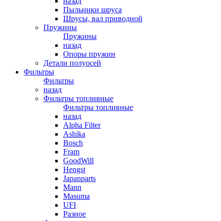
назад
Пыльники шруса
Шрусы, вал приводной
Пружины
Пружины
назад
Опоры пружин
Детали полуосей
Фильтры
Фильтры
назад
Фильтры топливные
Фильтры топливные
назад
Alpha Filter
Ashika
Bosch
Fram
GoodWill
Hengst
Japanparts
Mann
Masuma
UFI
Разное