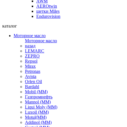
AWM
AEROtwin
щетки Miles
Endurovision
каталог
Моторное масло
Моторное масло
назад
LEMARC
ZEPRO
Repsol
Mirax
Petronas
Avista
Orlen Oil
Bardahl
Mobil (ММ)
Газпромнефть
Mannol (ММ)
Liqui Moly (ММ)
Luxoil (ММ)
Motul(ММ)
Addinol (ММ)