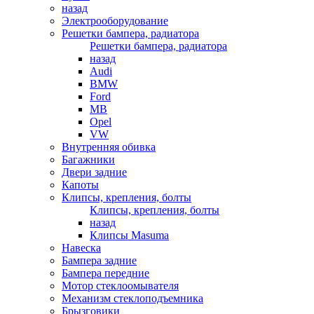
назад
Электрооборудование
Решетки бампера, радиатора
Решетки бампера, радиатора
назад
Audi
BMW
Ford
MB
Opel
VW
Внутренняя обивка
Багажники
Двери задние
Капоты
Клипсы, крепления, болты
Клипсы, крепления, болты
назад
Клипсы Masuma
Навеска
Бампера задние
Бампера передние
Мотор стеклоомывателя
Механизм стеклоподъемника
Брызговики