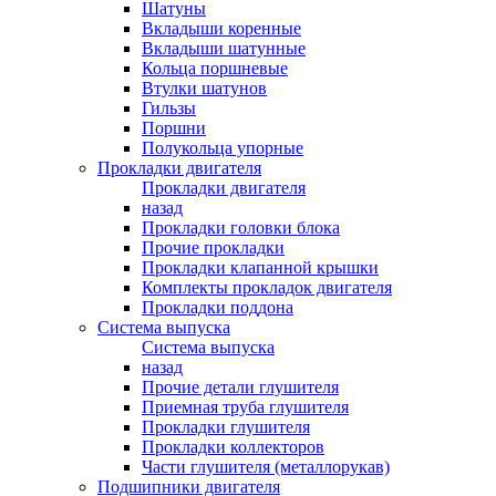
Шатуны
Вкладыши коренные
Вкладыши шатунные
Кольца поршневые
Втулки шатунов
Гильзы
Поршни
Полукольца упорные
Прокладки двигателя
Прокладки двигателя
назад
Прокладки головки блока
Прочие прокладки
Прокладки клапанной крышки
Комплекты прокладок двигателя
Прокладки поддона
Система выпуска
Система выпуска
назад
Прочие детали глушителя
Приемная труба глушителя
Прокладки глушителя
Прокладки коллекторов
Части глушителя (металлорукав)
Подшипники двигателя