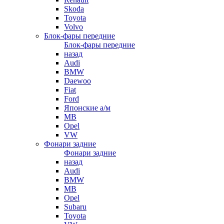
Skoda
Toyota
Volvo
Блок-фары передние
Блок-фары передние
назад
Audi
BMW
Daewoo
Fiat
Ford
Японские а/м
MB
Opel
VW
Фонари задние
Фонари задние
назад
Audi
BMW
MB
Opel
Subaru
Toyota