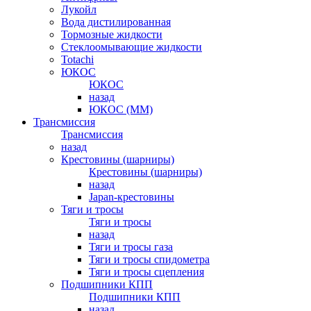
Лукойл
Вода дистилированная
Тормозные жидкости
Стеклоомывающие жидкости
Totachi
ЮКОС
ЮКОС
назад
ЮКОС (ММ)
Трансмиссия
Трансмиссия
назад
Крестовины (шарниры)
Крестовины (шарниры)
назад
Japan-крестовины
Тяги и тросы
Тяги и тросы
назад
Тяги и тросы газа
Тяги и тросы спидометра
Тяги и тросы сцепления
Подшипники КПП
Подшипники КПП
назад