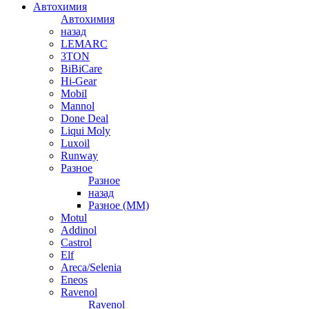
Автохимия
Автохимия
назад
LEMARC
3TON
BiBiCare
Hi-Gear
Mobil
Mannol
Done Deal
Liqui Moly
Luxoil
Runway
Разное
Разное
назад
Разное (ММ)
Motul
Addinol
Castrol
Elf
Areca/Selenia
Eneos
Ravenol
Ravenol