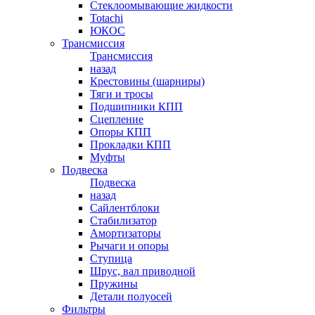
Стеклоомывающие жидкости
Totachi
ЮКОС
Трансмиссия
Трансмиссия
назад
Крестовины (шарниры)
Тяги и тросы
Подшипники КПП
Сцепление
Опоры КПП
Прокладки КПП
Муфты
Подвеска
Подвеска
назад
Сайлентблоки
Стабилизатор
Амортизаторы
Рычаги и опоры
Ступица
Шрус, вал приводной
Пружины
Детали полуосей
Фильтры