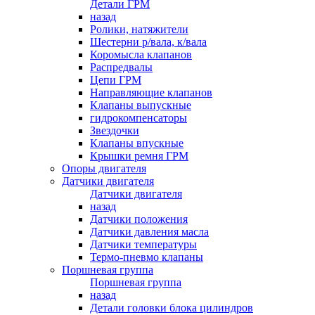
Детали ГРМ
назад
Ролики, натяжители
Шестерни р/вала, к/вала
Коромысла клапанов
Распредвалы
Цепи ГРМ
Направляющие клапанов
Клапаны выпускные
гидрокомпенсаторы
Звездочки
Клапаны впускные
Крышки ремня ГРМ
Опоры двигателя
Датчики двигателя
Датчики двигателя
назад
Датчики положения
Датчики давления масла
Датчики температуры
Термо-пневмо клапаны
Поршневая группа
Поршневая группа
назад
Детали головки блока цилиндров