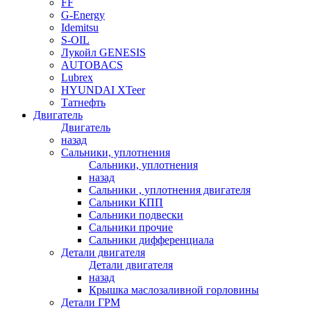
FF
G-Energy
Idemitsu
S-OIL
Лукойл GENESIS
AUTOBACS
Lubrex
HYUNDAI XTeer
Татнефть
Двигатель
Двигатель
назад
Сальники, уплотнения
Сальники, уплотнения
назад
Сальники , уплотнения двигателя
Сальники КПП
Сальники подвески
Сальники прочие
Сальники дифференциала
Детали двигателя
Детали двигателя
назад
Крышка маслозаливной горловины
Детали ГРМ