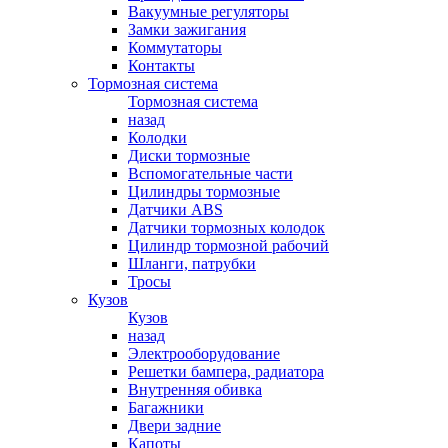
Вакуумные регуляторы
Замки зажигания
Коммутаторы
Контакты
Тормозная система
Тормозная система
назад
Колодки
Диски тормозные
Вспомогательные части
Цилиндры тормозные
Датчики ABS
Датчики тормозных колодок
Цилиндр тормозной рабочий
Шланги, патрубки
Тросы
Кузов
Кузов
назад
Электрооборудование
Решетки бампера, радиатора
Внутренняя обивка
Багажники
Двери задние
Капоты