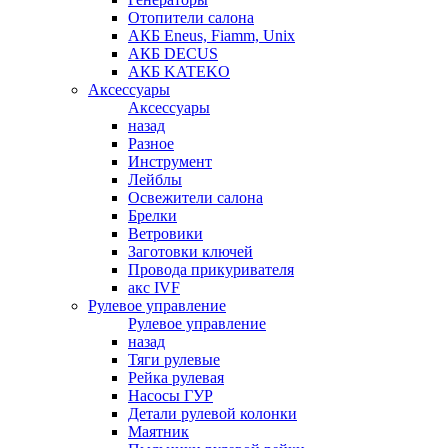
Отопители салона
АКБ Eneus, Fiamm, Unix
АКБ DECUS
АКБ KATEKO
Аксессуары
Аксессуары
назад
Разное
Инструмент
Лейблы
Освежители салона
Брелки
Ветровики
Заготовки ключей
Провода прикуривателя
акс IVF
Рулевое управление
Рулевое управление
назад
Тяги рулевые
Рейка рулевая
Насосы ГУР
Детали рулевой колонки
Маятник