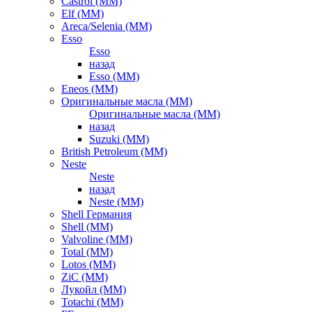
Castrol (ММ)
Elf (ММ)
Areca/Selenia (ММ)
Esso
Esso
назад
Esso (ММ)
Eneos (ММ)
Оригинальные масла (ММ)
Оригинальные масла (ММ)
назад
Suzuki (ММ)
British Petroleum (ММ)
Neste
Neste
назад
Neste (ММ)
Shell Германия
Shell (ММ)
Valvoline (ММ)
Total (ММ)
Lotos (ММ)
ZiC (ММ)
Лукойл (ММ)
Totachi (MM)