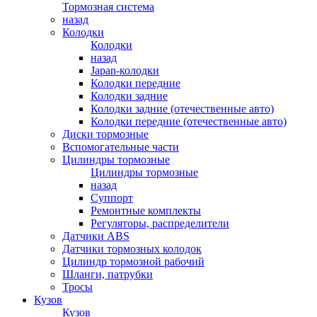
Тормозная система
назад
Колодки
Колодки
назад
Japan-колодки
Колодки передние
Колодки задние
Колодки задние (отечественные авто)
Колодки передние (отечественные авто)
Диски тормозные
Вспомогательные части
Цилиндры тормозные
Цилиндры тормозные
назад
Суппорт
Ремонтные комплекты
Регуляторы, распределители
Датчики ABS
Датчики тормозных колодок
Цилиндр тормозной рабочий
Шланги, патрубки
Тросы
Кузов
Кузов