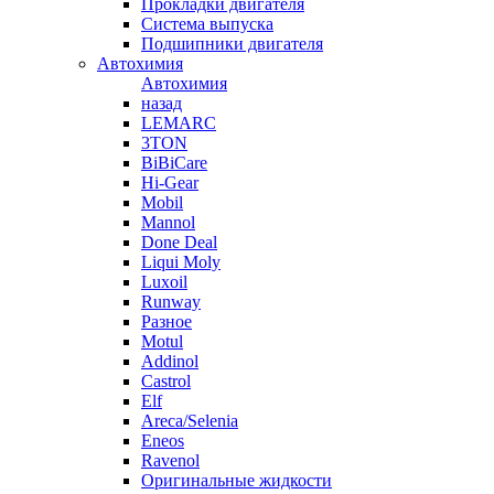
Прокладки двигателя
Система выпуска
Подшипники двигателя
Автохимия
Автохимия
назад
LEMARC
3TON
BiBiCare
Hi-Gear
Mobil
Mannol
Done Deal
Liqui Moly
Luxoil
Runway
Разное
Motul
Addinol
Castrol
Elf
Areca/Selenia
Eneos
Ravenol
Оригинальные жидкости