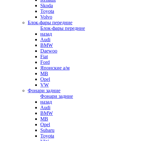
Skoda
Toyota
Volvo
Блок-фары передние
Блок-фары передние
назад
Audi
BMW
Daewoo
Fiat
Ford
Японские а/м
MB
Opel
VW
Фонари задние
Фонари задние
назад
Audi
BMW
MB
Opel
Subaru
Toyota