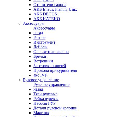
Отопители салона
АКБ Eneus, Fiamm, Unix
АКБ DECUS
АКБ KATEKO
Аксессуары
Аксессуары
назад
Разное
Инструмент
Лейблы
Освежители салона
Брелки
Ветровики
Заготовки ключей
Провода прикуривателя
акс IVF
Рулевое управление
Рулевое управление
назад
Тяги рулевые
Рейка рулевая
Насосы ГУР
Детали рулевой колонки
Маятник