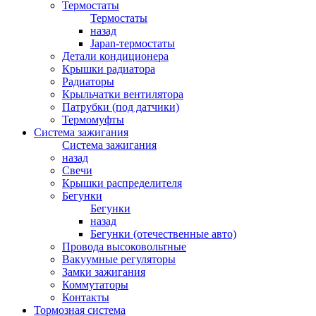
Термостаты
Термостаты
назад
Japan-термостаты
Детали кондиционера
Крышки радиатора
Радиаторы
Крыльчатки вентилятора
Патрубки (под датчики)
Термомуфты
Система зажигания
Система зажигания
назад
Свечи
Крышки распределителя
Бегунки
Бегунки
назад
Бегунки (отечественные авто)
Провода высоковольтные
Вакуумные регуляторы
Замки зажигания
Коммутаторы
Контакты
Тормозная система