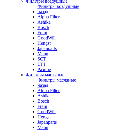
Фильтры воздушные
Фильтры воздушные
назад
Alpha Filter
Ashika
Bosch
Fram
GoodWill
Hengst
Japanparts
Mann
SCT
UFI
Разное
Фильтры масляные
Фильтры масляные
назад
Alpha Filter
Ashika
Bosch
Fram
GoodWill
Hengst
Japanparts
Mann