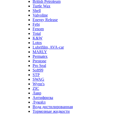
British Petroleum
Turtle Wax
Shell
Valvoline
Energy Release
Febi
Fenom
Total
K&W
Lotos
Lubrifilm, AVA-car
MARLY
Permatex
Prestone
Pro Seal
Soft99
STP
SWAG
Wynn's
ZIC
Лавр
Антифризы
Лукойл
Вода дистилированная
Тормозные жидкости