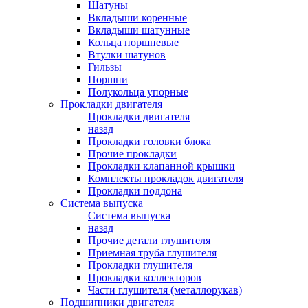
Шатуны
Вкладыши коренные
Вкладыши шатунные
Кольца поршневые
Втулки шатунов
Гильзы
Поршни
Полукольца упорные
Прокладки двигателя
Прокладки двигателя
назад
Прокладки головки блока
Прочие прокладки
Прокладки клапанной крышки
Комплекты прокладок двигателя
Прокладки поддона
Система выпуска
Система выпуска
назад
Прочие детали глушителя
Приемная труба глушителя
Прокладки глушителя
Прокладки коллекторов
Части глушителя (металлорукав)
Подшипники двигателя