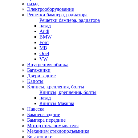
назад
Электрооборудование
Решетки бампера, радиатора
Решетки бампера, радиатора
назад
Audi
BMW
Ford
MB
Opel
VW
Внутренняя обивка
Багажники
Двери задние
Капоты
Клипсы, крепления, болты
Клипсы, крепления, болты
назад
Клипсы Masuma
Навеска
Бампера задние
Бампера передние
Мотор стеклоомывателя
Механизм стеклоподъемника
Брызговики