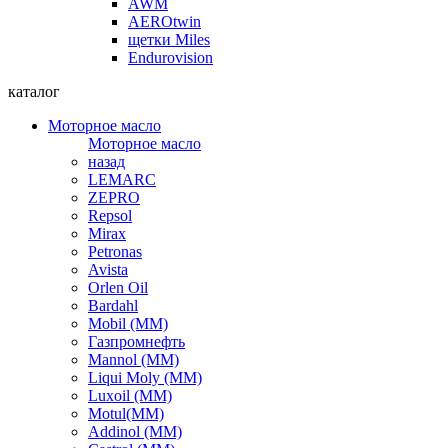
AWM
AEROtwin
щетки Miles
Endurovision
каталог
Моторное масло
Моторное масло
назад
LEMARC
ZEPRO
Repsol
Mirax
Petronas
Avista
Orlen Oil
Bardahl
Mobil (ММ)
Газпромнефть
Mannol (ММ)
Liqui Moly (ММ)
Luxoil (ММ)
Motul(ММ)
Addinol (ММ)