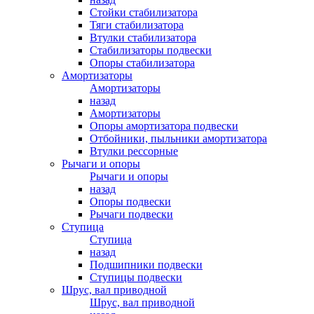
Стойки стабилизатора
Тяги стабилизатора
Втулки стабилизатора
Стабилизаторы подвески
Опоры стабилизатора
Амортизаторы
Амортизаторы
назад
Амортизаторы
Опоры амортизатора подвески
Отбойники, пыльники амортизатора
Втулки рессорные
Рычаги и опоры
Рычаги и опоры
назад
Опоры подвески
Рычаги подвески
Ступица
Ступица
назад
Подшипники подвески
Ступицы подвески
Шрус, вал приводной
Шрус, вал приводной