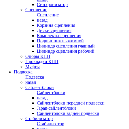
Синхронизатор
Сцепление
Сцепление
назад
Корзина сцепления
Диски сцепления
Комплекты сцепления
Подшипник выжимной
Цилиндр сцепления главный
Цилиндр сцепления рабочий
Опоры КПП
Прокладки КПП
Муфты
Подвеска
Подвеска
назад
Сайлентблоки
Сайлентблоки
назад
Сайлентблоки передней подвески
Japan-сайлентблоки
Сайлентблоки задней подвески
Стабилизатор
Стабилизатор
назад