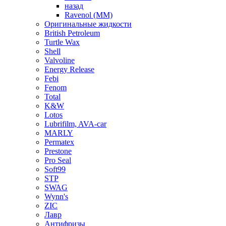
назад
Ravenol (ММ)
Оригинальные жидкости
British Petroleum
Turtle Wax
Shell
Valvoline
Energy Release
Febi
Fenom
Total
K&W
Lotos
Lubrifilm, AVA-car
MARLY
Permatex
Prestone
Pro Seal
Soft99
STP
SWAG
Wynn's
ZIC
Лавр
Антифризы