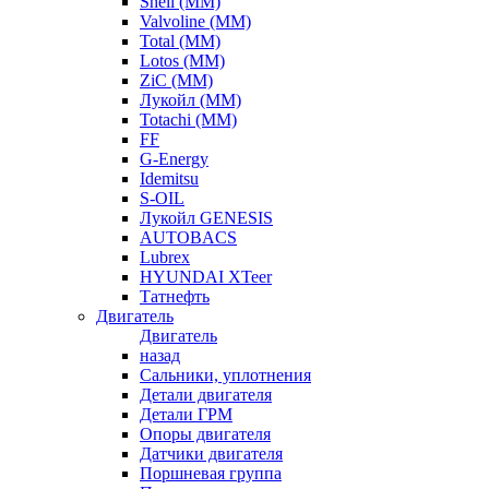
Shell (ММ)
Valvoline (ММ)
Total (ММ)
Lotos (ММ)
ZiC (ММ)
Лукойл (ММ)
Totachi (MM)
FF
G-Energy
Idemitsu
S-OIL
Лукойл GENESIS
AUTOBACS
Lubrex
HYUNDAI XTeer
Татнефть
Двигатель
Двигатель
назад
Сальники, уплотнения
Детали двигателя
Детали ГРМ
Опоры двигателя
Датчики двигателя
Поршневая группа