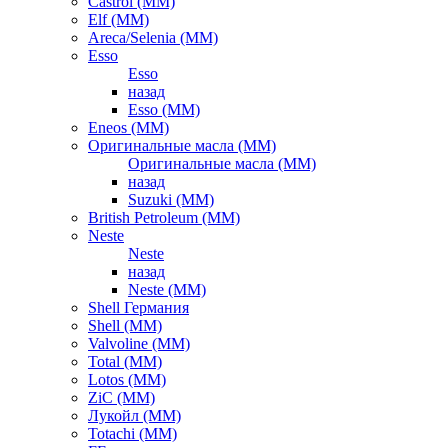
Castrol (ММ)
Elf (ММ)
Areca/Selenia (ММ)
Esso
Esso
назад
Esso (ММ)
Eneos (ММ)
Оригинальные масла (ММ)
Оригинальные масла (ММ)
назад
Suzuki (ММ)
British Petroleum (ММ)
Neste
Neste
назад
Neste (ММ)
Shell Германия
Shell (ММ)
Valvoline (ММ)
Total (ММ)
Lotos (ММ)
ZiC (ММ)
Лукойл (ММ)
Totachi (MM)