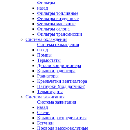
Фильтры
назад
Фильтры топливные
Фильтры воздушные
Фильтры масляные
Фильтры салона
Фильтры трансмиссии
Система охлаждения
Система охлаждения
назад
Помпы
Термостаты
Детали кондиционера
Крышки радиатора
Радиаторы
Крыльчатки вентилятора
Патрубки (под датчики)
Термомуфты
Система зажигания
Система зажигания
назад
Свечи
Крышки распределителя
Бегунки
Провода высоковольтные