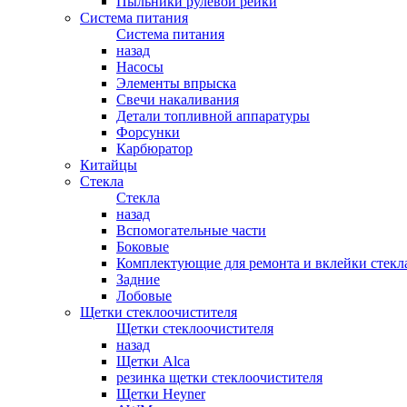
Пыльники рулевой рейки
Система питания
Система питания
назад
Насосы
Элементы впрыска
Свечи накаливания
Детали топливной аппаратуры
Форсунки
Карбюратор
Китайцы
Стекла
Стекла
назад
Вспомогательные части
Боковые
Комплектующие для ремонта и вклейки стекл
Задние
Лобовые
Щетки стеклоочистителя
Щетки стеклоочистителя
назад
Щетки Alca
резинка щетки стеклоочистителя
Щетки Heyner