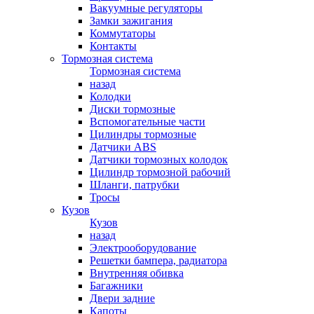
Вакуумные регуляторы
Замки зажигания
Коммутаторы
Контакты
Тормозная система
Тормозная система
назад
Колодки
Диски тормозные
Вспомогательные части
Цилиндры тормозные
Датчики ABS
Датчики тормозных колодок
Цилиндр тормозной рабочий
Шланги, патрубки
Тросы
Кузов
Кузов
назад
Электрооборудование
Решетки бампера, радиатора
Внутренняя обивка
Багажники
Двери задние
Капоты