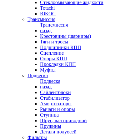
Стеклоомывающие жидкости
Totachi
ЮКОС
Трансмиссия
Трансмиссия
назад
Крестовины (шарниры)
Тяги и тросы
Подшипники КПП
Сцепление
Опоры КПП
Прокладки КПП
Муфты
Подвеска
Подвеска
назад
Сайлентблоки
Стабилизатор
Амортизаторы
Рычаги и опоры
Ступица
Шрус, вал приводной
Пружины
Детали полуосей
Фильтры