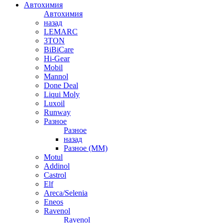
Автохимия
Автохимия
назад
LEMARC
3TON
BiBiCare
Hi-Gear
Mobil
Mannol
Done Deal
Liqui Moly
Luxoil
Runway
Разное
Разное
назад
Разное (ММ)
Motul
Addinol
Castrol
Elf
Areca/Selenia
Eneos
Ravenol
Ravenol