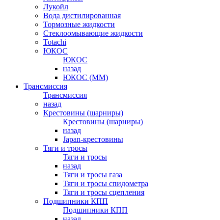
Лукойл
Вода дистилированная
Тормозные жидкости
Стеклоомывающие жидкости
Totachi
ЮКОС
ЮКОС
назад
ЮКОС (ММ)
Трансмиссия
Трансмиссия
назад
Крестовины (шарниры)
Крестовины (шарниры)
назад
Japan-крестовины
Тяги и тросы
Тяги и тросы
назад
Тяги и тросы газа
Тяги и тросы спидометра
Тяги и тросы сцепления
Подшипники КПП
Подшипники КПП
назад