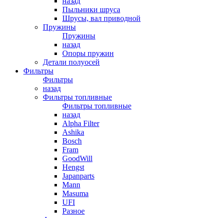
назад
Пыльники шруса
Шрусы, вал приводной
Пружины
Пружины
назад
Опоры пружин
Детали полуосей
Фильтры
Фильтры
назад
Фильтры топливные
Фильтры топливные
назад
Alpha Filter
Ashika
Bosch
Fram
GoodWill
Hengst
Japanparts
Mann
Masuma
UFI
Разное