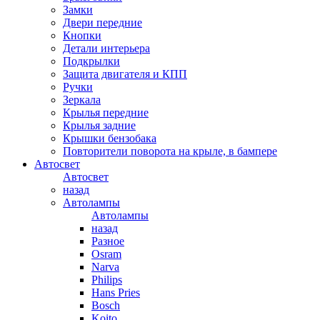
Замки
Двери передние
Кнопки
Детали интерьера
Подкрылки
Защита двигателя и КПП
Ручки
Зеркала
Крылья передние
Крылья задние
Крышки бензобака
Повторители поворота на крыле, в бампере
Автосвет
Автосвет
назад
Автолампы
Автолампы
назад
Разное
Osram
Narva
Philips
Hans Pries
Bosch
Koito