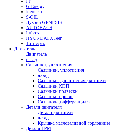
FF
G-Energy
Idemitsu
S-OIL
Лукойл GENESIS
AUTOBACS
Lubrex
HYUNDAI XTeer
Татнефть
Двигатель
Двигатель
назад
Сальники, уплотнения
Сальники, уплотнения
назад
Сальники , уплотнения двигателя
Сальники КПП
Сальники подвески
Сальники прочие
Сальники дифференциала
Детали двигателя
Детали двигателя
назад
Крышка маслозаливной горловины
Детали ГРМ