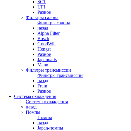
SCT
UFI
Разное
Фильтры салона
Фильтры салона
назад
Alpha Filter
Bosch
GoodWill
Hengst
Разное
Japanparts
Mann
Фильтры трансмиссии
Фильтры трансмиссии
назад
Fram
Разное
Система охлаждения
Система охлаждения
назад
Помпы
Помпы
назад
Japan-помпы