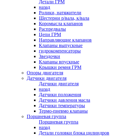
Детали ГРМ
назад
Ролики, натяжители
Шестерни р/вала, к/вала
Коромысла клапанов
Распредвалы
Цепи ГРМ
Направляющие клапанов
Клапаны выпускные
гидрокомпенсаторы
Звездочки
Клапаны впускные
Крышки ремня ГРМ
Опоры двигателя
Датчики двигателя
Датчики двигателя
назад
Датчики положения
Датчики давления масла
Датчики температуры
Термо-пневмо клапаны
Поршневая группа
Поршневая группа
назад
Детали головки блока цилиндров