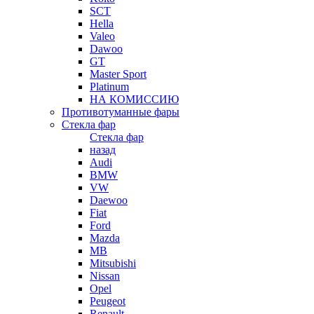
SCT
Hella
Valeo
Dawoo
GT
Master Sport
Platinum
НА КОМИССИЮ
Противотуманные фары
Стекла фар
Стекла фар
назад
Audi
BMW
VW
Daewoo
Fiat
Ford
Mazda
MB
Mitsubishi
Nissan
Opel
Peugeot
Renault