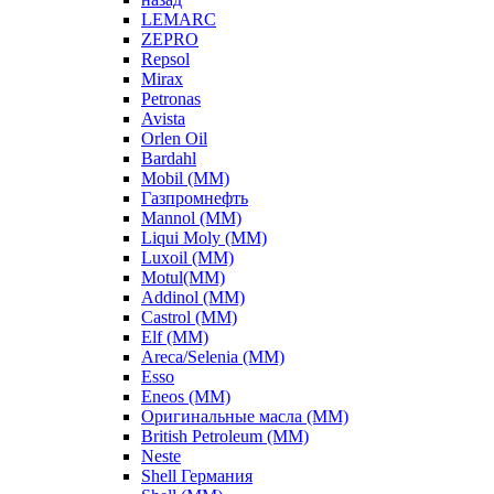
LEMARC
ZEPRO
Repsol
Mirax
Petronas
Avista
Orlen Oil
Bardahl
Mobil (ММ)
Газпромнефть
Mannol (ММ)
Liqui Moly (ММ)
Luxoil (ММ)
Motul(ММ)
Addinol (ММ)
Castrol (ММ)
Elf (ММ)
Areca/Selenia (ММ)
Esso
Eneos (ММ)
Оригинальные масла (ММ)
British Petroleum (ММ)
Neste
Shell Германия