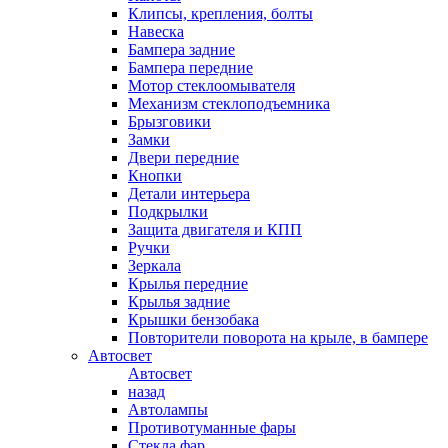
Клипсы, крепления, болты
Навеска
Бампера задние
Бампера передние
Мотор стеклоомывателя
Механизм стеклоподъемника
Брызговики
Замки
Двери передние
Кнопки
Детали интерьера
Подкрылки
Защита двигателя и КПП
Ручки
Зеркала
Крылья передние
Крылья задние
Крышки бензобака
Повторители поворота на крыле, в бампере
Автосвет
Автосвет
назад
Автолампы
Противотуманные фары
Стекла фар