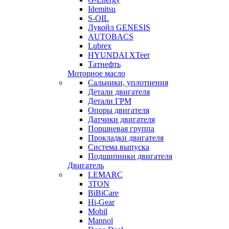
Idemitsu
S-OIL
Лукойл GENESIS
AUTOBACS
Lubrex
HYUNDAI XTeer
Татнефть
Моторное масло
Сальники, уплотнения
Детали двигателя
Детали ГРМ
Опоры двигателя
Датчики двигателя
Поршневая группа
Прокладки двигателя
Система выпуска
Подшипники двигателя
Двигатель
LEMARC
3TON
BiBiCare
Hi-Gear
Mobil
Mannol