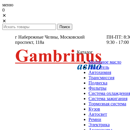
меню
0
✕
✕
г Набережные Челны,
Московский
ПН-ПТ: 8:30 
проспект, 118а
9:30 - 17:00
Каталог
Моторное масло
Двигатель
Автохимия
Трансмиссия
Подвеска
Фильтры
Система охлаждени
Система зажигания
Тормозная система
Кузов
Автосвет
Ремни
Электрика
Аксессуары