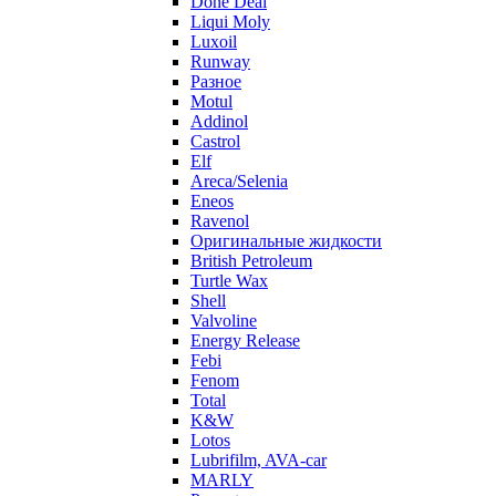
Done Deal
Liqui Moly
Luxoil
Runway
Разное
Motul
Addinol
Castrol
Elf
Areca/Selenia
Eneos
Ravenol
Оригинальные жидкости
British Petroleum
Turtle Wax
Shell
Valvoline
Energy Release
Febi
Fenom
Total
K&W
Lotos
Lubrifilm, AVA-car
MARLY