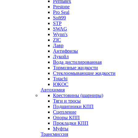
Permatex
Prestone
Pro Seal
Soft99
STP
SWAG
Wynn's
ZIC
Лавр
Антифризы
Лукойл
Вода дистилированная
Тормозные жидкости
Стеклоомывающие жидкости
Totachi
ЮКОС
Автохимия
Крестовины (шарниры)
Тяги и тросы
Подшипники КПП
Сцепление
Опоры КПП
Прокладки КПП
Муфты
Трансмиссия