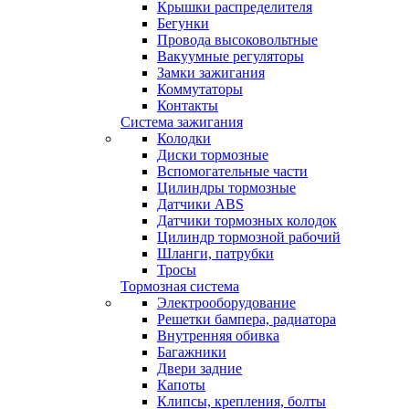
Крышки распределителя
Бегунки
Провода высоковольтные
Вакуумные регуляторы
Замки зажигания
Коммутаторы
Контакты
Система зажигания
Колодки
Диски тормозные
Вспомогательные части
Цилиндры тормозные
Датчики ABS
Датчики тормозных колодок
Цилиндр тормозной рабочий
Шланги, патрубки
Тросы
Тормозная система
Электрооборудование
Решетки бампера, радиатора
Внутренняя обивка
Багажники
Двери задние
Капоты
Клипсы, крепления, болты