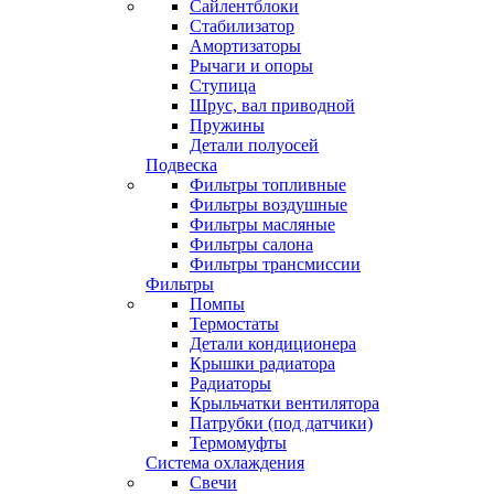
Сайлентблоки
Стабилизатор
Амортизаторы
Рычаги и опоры
Ступица
Шрус, вал приводной
Пружины
Детали полуосей
Подвеска
Фильтры топливные
Фильтры воздушные
Фильтры масляные
Фильтры салона
Фильтры трансмиссии
Фильтры
Помпы
Термостаты
Детали кондиционера
Крышки радиатора
Радиаторы
Крыльчатки вентилятора
Патрубки (под датчики)
Термомуфты
Система охлаждения
Свечи