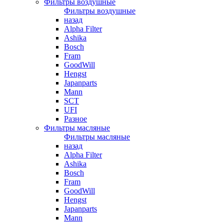
Фильтры воздушные
Фильтры воздушные
назад
Alpha Filter
Ashika
Bosch
Fram
GoodWill
Hengst
Japanparts
Mann
SCT
UFI
Разное
Фильтры масляные
Фильтры масляные
назад
Alpha Filter
Ashika
Bosch
Fram
GoodWill
Hengst
Japanparts
Mann