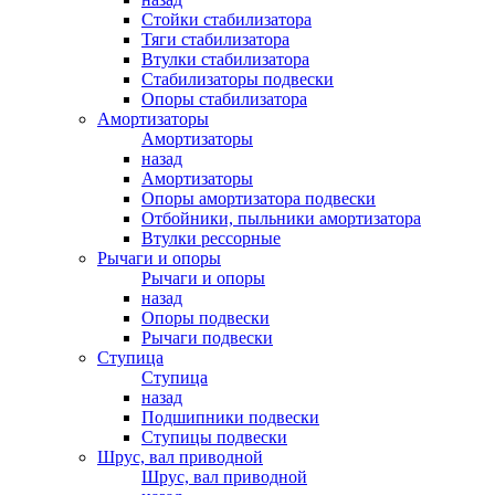
Стойки стабилизатора
Тяги стабилизатора
Втулки стабилизатора
Стабилизаторы подвески
Опоры стабилизатора
Амортизаторы
Амортизаторы
назад
Амортизаторы
Опоры амортизатора подвески
Отбойники, пыльники амортизатора
Втулки рессорные
Рычаги и опоры
Рычаги и опоры
назад
Опоры подвески
Рычаги подвески
Ступица
Ступица
назад
Подшипники подвески
Ступицы подвески
Шрус, вал приводной
Шрус, вал приводной