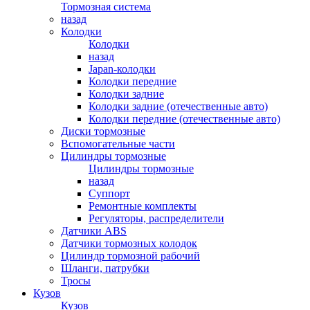
Тормозная система
назад
Колодки
Колодки
назад
Japan-колодки
Колодки передние
Колодки задние
Колодки задние (отечественные авто)
Колодки передние (отечественные авто)
Диски тормозные
Вспомогательные части
Цилиндры тормозные
Цилиндры тормозные
назад
Суппорт
Ремонтные комплекты
Регуляторы, распределители
Датчики ABS
Датчики тормозных колодок
Цилиндр тормозной рабочий
Шланги, патрубки
Тросы
Кузов
Кузов