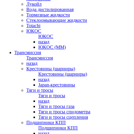
Лукойл
Вода дистилированная
Тормозные жидкости
Стеклоомывающие жидкости
Totachi
ЮКОС
ЮКОС
назад
ЮКОС (ММ)
Трансмиссия
Трансмиссия
назад
Крестовины (шарниры)
Крестовины (шарниры)
назад
Japan-крестовины
Тяги и тросы
Тяги и тросы
назад
Тяги и тросы газа
Тяги и тросы спидометра
Тяги и тросы сцепления
Подшипники КПП
Подшипники КПП
назад