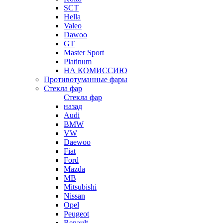
SCT
Hella
Valeo
Dawoo
GT
Master Sport
Platinum
НА КОМИССИЮ
Противотуманные фары
Стекла фар
Стекла фар
назад
Audi
BMW
VW
Daewoo
Fiat
Ford
Mazda
MB
Mitsubishi
Nissan
Opel
Peugeot
Renault