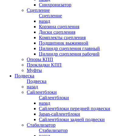
Синхронизатор
Сцепление
Сцепление
назад
Корзина сцепления
Диски сцепления
Комплекты сцепления
Подшипник выжимной
Цилиндр сцепления главный
Цилиндр сцепления рабочий
Опоры КПП
Прокладки КПП
Муфты
Подвеска
Подвеска
назад
Сайлентблоки
Сайлентблоки
назад
Сайлентблоки передней подвески
Japan-сайлентблоки
Сайлентблоки задней подвески
Стабилизатор
Стабилизатор
назад