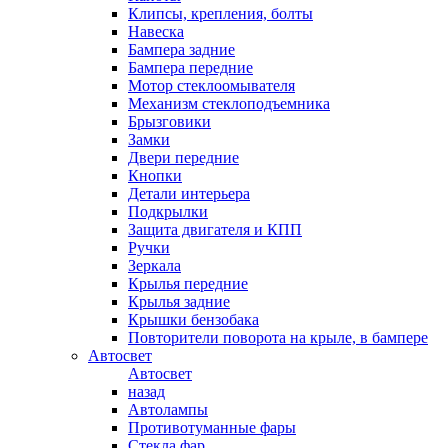
Клипсы, крепления, болты
Навеска
Бампера задние
Бампера передние
Мотор стеклоомывателя
Механизм стеклоподъемника
Брызговики
Замки
Двери передние
Кнопки
Детали интерьера
Подкрылки
Защита двигателя и КПП
Ручки
Зеркала
Крылья передние
Крылья задние
Крышки бензобака
Повторители поворота на крыле, в бампере
Автосвет
Автосвет
назад
Автолампы
Противотуманные фары
Стекла фар