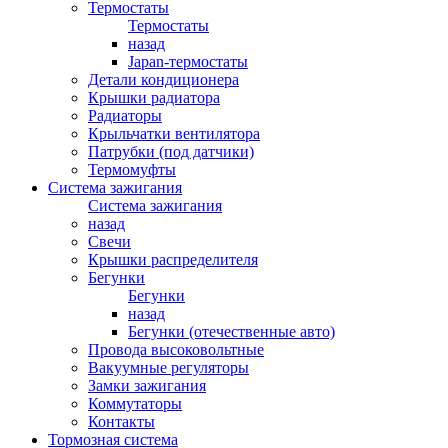
Термостаты
Термостаты
назад
Japan-термостаты
Детали кондиционера
Крышки радиатора
Радиаторы
Крыльчатки вентилятора
Патрубки (под датчики)
Термомуфты
Система зажигания
Система зажигания
назад
Свечи
Крышки распределителя
Бегунки
Бегунки
назад
Бегунки (отечественные авто)
Провода высоковольтные
Вакуумные регуляторы
Замки зажигания
Коммутаторы
Контакты
Тормозная система