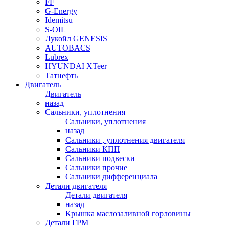
FF
G-Energy
Idemitsu
S-OIL
Лукойл GENESIS
AUTOBACS
Lubrex
HYUNDAI XTeer
Татнефть
Двигатель
Двигатель
назад
Сальники, уплотнения
Сальники, уплотнения
назад
Сальники , уплотнения двигателя
Сальники КПП
Сальники подвески
Сальники прочие
Сальники дифференциала
Детали двигателя
Детали двигателя
назад
Крышка маслозаливной горловины
Детали ГРМ