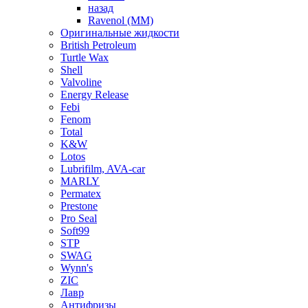
назад
Ravenol (ММ)
Оригинальные жидкости
British Petroleum
Turtle Wax
Shell
Valvoline
Energy Release
Febi
Fenom
Total
K&W
Lotos
Lubrifilm, AVA-car
MARLY
Permatex
Prestone
Pro Seal
Soft99
STP
SWAG
Wynn's
ZIC
Лавр
Антифризы