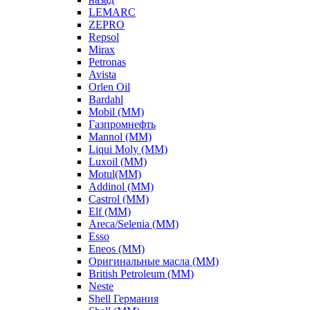
LEMARC
ZEPRO
Repsol
Mirax
Petronas
Avista
Orlen Oil
Bardahl
Mobil (ММ)
Газпромнефть
Mannol (ММ)
Liqui Moly (ММ)
Luxoil (ММ)
Motul(ММ)
Addinol (ММ)
Castrol (ММ)
Elf (ММ)
Areca/Selenia (ММ)
Esso
Eneos (ММ)
Оригинальные масла (ММ)
British Petroleum (ММ)
Neste
Shell Германия