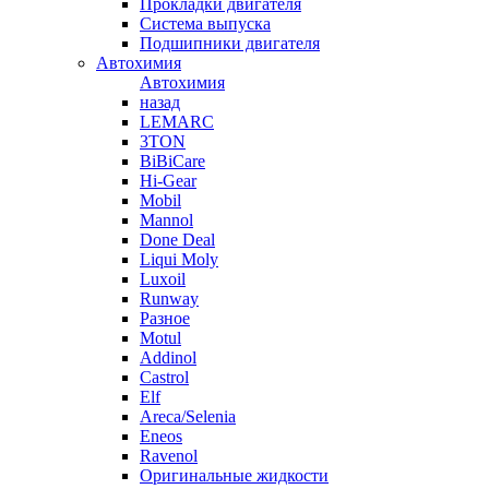
Прокладки двигателя
Система выпуска
Подшипники двигателя
Автохимия
Автохимия
назад
LEMARC
3TON
BiBiCare
Hi-Gear
Mobil
Mannol
Done Deal
Liqui Moly
Luxoil
Runway
Разное
Motul
Addinol
Castrol
Elf
Areca/Selenia
Eneos
Ravenol
Оригинальные жидкости