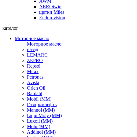
AWM
AEROtwin
щетки Miles
Endurovision
каталог
Моторное масло
Моторное масло
назад
LEMARC
ZEPRO
Repsol
Mirax
Petronas
Avista
Orlen Oil
Bardahl
Mobil (ММ)
Газпромнефть
Mannol (ММ)
Liqui Moly (ММ)
Luxoil (ММ)
Motul(ММ)
Addinol (ММ)