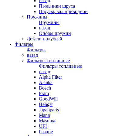
назад
Пыльники шруса
Шрусы, вал приводной
Пружины
Пружины
назад
Опоры пружин
Детали полуосей
Фильтры
Фильтры
назад
Фильтры топливные
Фильтры топливные
назад
Alpha Filter
Ashika
Bosch
Fram
GoodWill
Hengst
Japanparts
Mann
Masuma
UFI
Разное