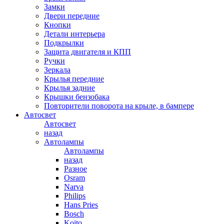
Замки
Двери передние
Кнопки
Детали интерьера
Подкрылки
Защита двигателя и КПП
Ручки
Зеркала
Крылья передние
Крылья задние
Крышки бензобака
Повторители поворота на крыле, в бампере
Автосвет
Автосвет
назад
Автолампы
Автолампы
назад
Разное
Osram
Narva
Philips
Hans Pries
Bosch
Koito