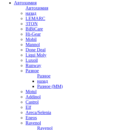
Автохимия
Автохимия
назад
LEMARC
3TON
BiBiCare
Hi-Gear
Mobil
Mannol
Done Deal
Liqui Moly
Luxoil
Runway
Разное
Разное
назад
Разное (ММ)
Motul
Addinol
Castrol
Elf
Areca/Selenia
Eneos
Ravenol
Ravenol