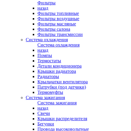
Фильтры
назад
Фильтры топливные
Фильтры воздушные
Фильтры масляные
Фильтры салона
Фильтры трансмиссии
Система охлаждения
Система охлаждения
назад
Помпы
Термостаты
Детали кондиционера
Крышки радиатора
Радиаторы
Крыльчатки вентилятора
Патрубки (под датчики)
Термомуфты
Система зажигания
Система зажигания
назад
Свечи
Крышки распределителя
Бегунки
Провода высоковольтные