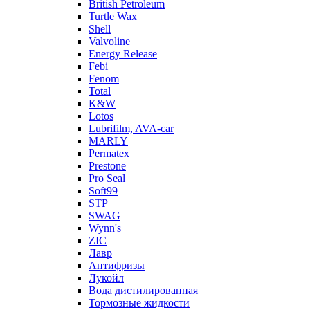
British Petroleum
Turtle Wax
Shell
Valvoline
Energy Release
Febi
Fenom
Total
K&W
Lotos
Lubrifilm, AVA-car
MARLY
Permatex
Prestone
Pro Seal
Soft99
STP
SWAG
Wynn's
ZIC
Лавр
Антифризы
Лукойл
Вода дистилированная
Тормозные жидкости