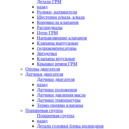
Детали ГРМ
назад
Ролики, натяжители
Шестерни р/вала, к/вала
Коромысла клапанов
Распредвалы
Цепи ГРМ
Направляющие клапанов
Клапаны выпускные
гидрокомпенсаторы
Звездочки
Клапаны впускные
Крышки ремня ГРМ
Опоры двигателя
Датчики двигателя
Датчики двигателя
назад
Датчики положения
Датчики давления масла
Датчики температуры
Термо-пневмо клапаны
Поршневая группа
Поршневая группа
назад
Детали головки блока цилиндров