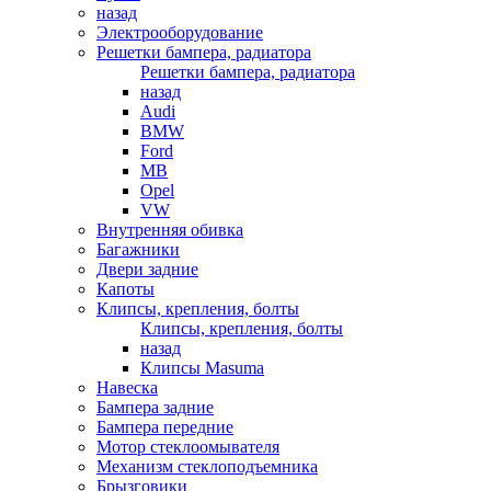
назад
Электрооборудование
Решетки бампера, радиатора
Решетки бампера, радиатора
назад
Audi
BMW
Ford
MB
Opel
VW
Внутренняя обивка
Багажники
Двери задние
Капоты
Клипсы, крепления, болты
Клипсы, крепления, болты
назад
Клипсы Masuma
Навеска
Бампера задние
Бампера передние
Мотор стеклоомывателя
Механизм стеклоподъемника
Брызговики