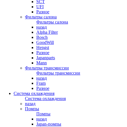
SCT
UFI
Разное
Фильтры салона
Фильтры салона
назад
Alpha Filter
Bosch
GoodWill
Hengst
Разное
Japanparts
Mann
Фильтры трансмиссии
Фильтры трансмиссии
назад
Fram
Разное
Система охлаждения
Система охлаждения
назад
Помпы
Помпы
назад
Japan-помпы