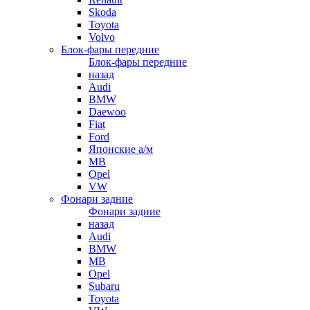
Skoda
Toyota
Volvo
Блок-фары передние
Блок-фары передние
назад
Audi
BMW
Daewoo
Fiat
Ford
Японские а/м
MB
Opel
VW
Фонари задние
Фонари задние
назад
Audi
BMW
MB
Opel
Subaru
Toyota