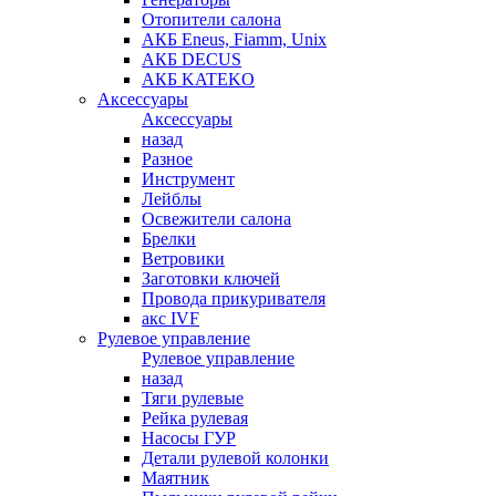
Отопители салона
АКБ Eneus, Fiamm, Unix
АКБ DECUS
АКБ KATEKO
Аксессуары
Аксессуары
назад
Разное
Инструмент
Лейблы
Освежители салона
Брелки
Ветровики
Заготовки ключей
Провода прикуривателя
акс IVF
Рулевое управление
Рулевое управление
назад
Тяги рулевые
Рейка рулевая
Насосы ГУР
Детали рулевой колонки
Маятник