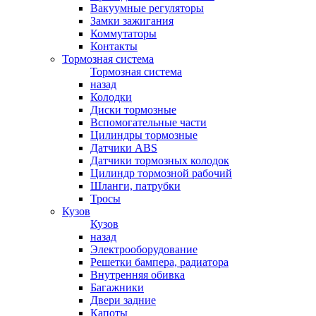
Вакуумные регуляторы
Замки зажигания
Коммутаторы
Контакты
Тормозная система
Тормозная система
назад
Колодки
Диски тормозные
Вспомогательные части
Цилиндры тормозные
Датчики ABS
Датчики тормозных колодок
Цилиндр тормозной рабочий
Шланги, патрубки
Тросы
Кузов
Кузов
назад
Электрооборудование
Решетки бампера, радиатора
Внутренняя обивка
Багажники
Двери задние
Капоты