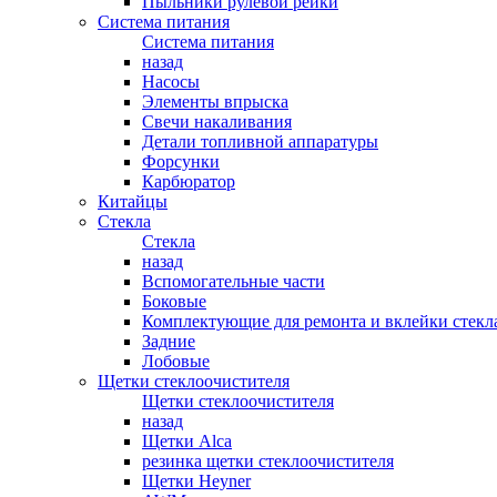
Пыльники рулевой рейки
Система питания
Система питания
назад
Насосы
Элементы впрыска
Свечи накаливания
Детали топливной аппаратуры
Форсунки
Карбюратор
Китайцы
Стекла
Стекла
назад
Вспомогательные части
Боковые
Комплектующие для ремонта и вклейки стекл
Задние
Лобовые
Щетки стеклоочистителя
Щетки стеклоочистителя
назад
Щетки Alca
резинка щетки стеклоочистителя
Щетки Heyner