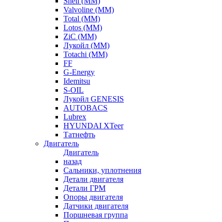
Shell (ММ)
Valvoline (ММ)
Total (ММ)
Lotos (ММ)
ZiC (ММ)
Лукойл (ММ)
Totachi (MM)
FF
G-Energy
Idemitsu
S-OIL
Лукойл GENESIS
AUTOBACS
Lubrex
HYUNDAI XTeer
Татнефть
Двигатель
Двигатель
назад
Сальники, уплотнения
Детали двигателя
Детали ГРМ
Опоры двигателя
Датчики двигателя
Поршневая группа