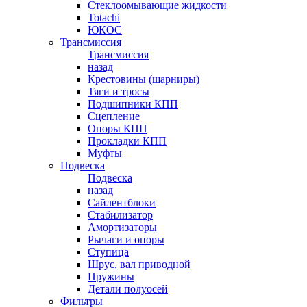
Стеклоомывающие жидкости
Totachi
ЮКОС
Трансмиссия
Трансмиссия
назад
Крестовины (шарниры)
Тяги и тросы
Подшипники КПП
Сцепление
Опоры КПП
Прокладки КПП
Муфты
Подвеска
Подвеска
назад
Сайлентблоки
Стабилизатор
Амортизаторы
Рычаги и опоры
Ступица
Шрус, вал приводной
Пружины
Детали полуосей
Фильтры