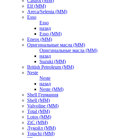
Castrol (ММ)
Elf (ММ)
Areca/Selenia (ММ)
Esso
Esso
назад
Esso (ММ)
Eneos (ММ)
Оригинальные масла (ММ)
Оригинальные масла (ММ)
назад
Suzuki (ММ)
British Petroleum (ММ)
Neste
Neste
назад
Neste (ММ)
Shell Германия
Shell (ММ)
Valvoline (ММ)
Total (ММ)
Lotos (ММ)
ZiC (ММ)
Лукойл (ММ)
Totachi (MM)