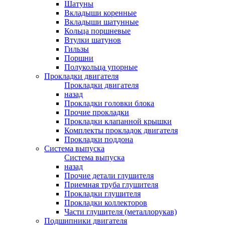
Шатуны
Вкладыши коренные
Вкладыши шатунные
Кольца поршневые
Втулки шатунов
Гильзы
Поршни
Полукольца упорные
Прокладки двигателя
Прокладки двигателя
назад
Прокладки головки блока
Прочие прокладки
Прокладки клапанной крышки
Комплекты прокладок двигателя
Прокладки поддона
Система выпуска
Система выпуска
назад
Прочие детали глушителя
Приемная труба глушителя
Прокладки глушителя
Прокладки коллекторов
Части глушителя (металлорукав)
Подшипники двигателя