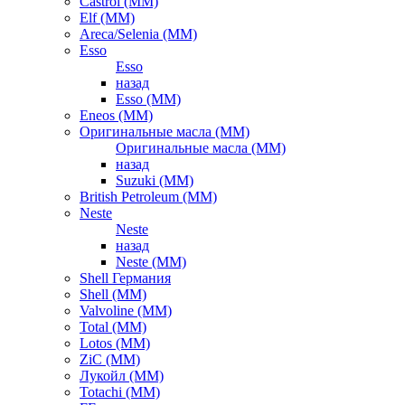
Castrol (ММ)
Elf (ММ)
Areca/Selenia (ММ)
Esso
Esso
назад
Esso (ММ)
Eneos (ММ)
Оригинальные масла (ММ)
Оригинальные масла (ММ)
назад
Suzuki (ММ)
British Petroleum (ММ)
Neste
Neste
назад
Neste (ММ)
Shell Германия
Shell (ММ)
Valvoline (ММ)
Total (ММ)
Lotos (ММ)
ZiC (ММ)
Лукойл (ММ)
Totachi (MM)