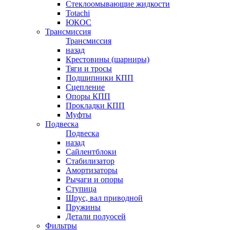
Стеклоомывающие жидкости
Totachi
ЮКОС
Трансмиссия
Трансмиссия
назад
Крестовины (шарниры)
Тяги и тросы
Подшипники КПП
Сцепление
Опоры КПП
Прокладки КПП
Муфты
Подвеска
Подвеска
назад
Сайлентблоки
Стабилизатор
Амортизаторы
Рычаги и опоры
Ступица
Шрус, вал приводной
Пружины
Детали полуосей
Фильтры