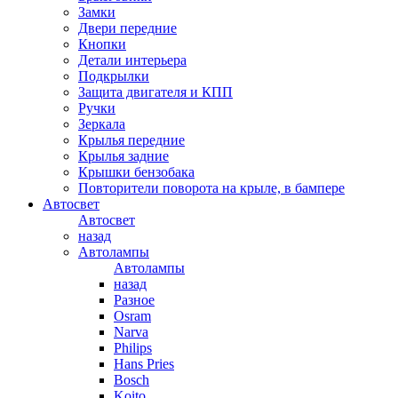
Замки
Двери передние
Кнопки
Детали интерьера
Подкрылки
Защита двигателя и КПП
Ручки
Зеркала
Крылья передние
Крылья задние
Крышки бензобака
Повторители поворота на крыле, в бампере
Автосвет
Автосвет
назад
Автолампы
Автолампы
назад
Разное
Osram
Narva
Philips
Hans Pries
Bosch
Koito