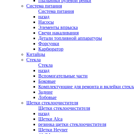
Пыльники рулевой рейки
Система питания
Система питания
назад
Насосы
Элементы впрыска
Свечи накаливания
Детали топливной аппаратуры
Форсунки
Карбюратор
Китайцы
Стекла
Стекла
назад
Вспомогательные части
Боковые
Комплектующие для ремонта и вклейки стекл
Задние
Лобовые
Щетки стеклоочистителя
Щетки стеклоочистителя
назад
Щетки Alca
резинка щетки стеклоочистителя
Щетки Heyner