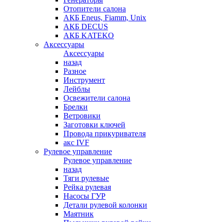
Отопители салона
АКБ Eneus, Fiamm, Unix
АКБ DECUS
АКБ KATEKO
Аксессуары
Аксессуары
назад
Разное
Инструмент
Лейблы
Освежители салона
Брелки
Ветровики
Заготовки ключей
Провода прикуривателя
акс IVF
Рулевое управление
Рулевое управление
назад
Тяги рулевые
Рейка рулевая
Насосы ГУР
Детали рулевой колонки
Маятник