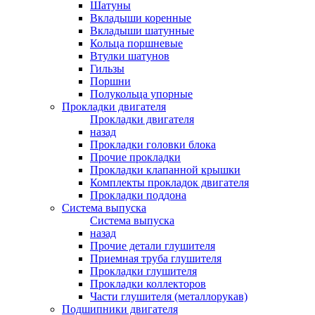
Шатуны
Вкладыши коренные
Вкладыши шатунные
Кольца поршневые
Втулки шатунов
Гильзы
Поршни
Полукольца упорные
Прокладки двигателя
Прокладки двигателя
назад
Прокладки головки блока
Прочие прокладки
Прокладки клапанной крышки
Комплекты прокладок двигателя
Прокладки поддона
Система выпуска
Система выпуска
назад
Прочие детали глушителя
Приемная труба глушителя
Прокладки глушителя
Прокладки коллекторов
Части глушителя (металлорукав)
Подшипники двигателя