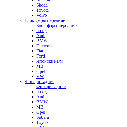
Skoda
Toyota
Volvo
Блок-фары передние
Блок-фары передние
назад
Audi
BMW
Daewoo
Fiat
Ford
Японские а/м
MB
Opel
VW
Фонари задние
Фонари задние
назад
Audi
BMW
MB
Opel
Subaru
Toyota