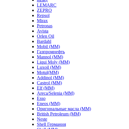
LEMARC
ZEPRO
Repsol
Mirax
Petronas
Avista
Orlen Oil
Bardahl
Mobil (ММ)
Газпромнефть
Mannol (ММ)
Liqui Moly (ММ)
Luxoil (ММ)
Motul(ММ)
Addinol (ММ)
Castrol (ММ)
Elf (ММ)
Areca/Selenia (ММ)
Esso
Eneos (ММ)
Оригинальные масла (ММ)
British Petroleum (ММ)
Neste
Shell Германия