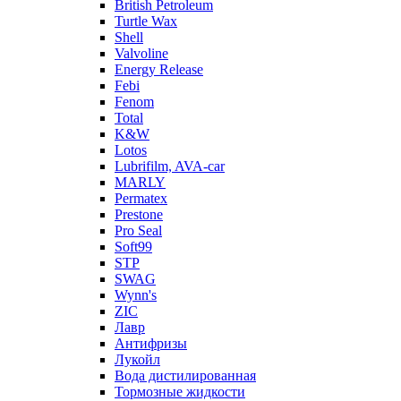
British Petroleum
Turtle Wax
Shell
Valvoline
Energy Release
Febi
Fenom
Total
K&W
Lotos
Lubrifilm, AVA-car
MARLY
Permatex
Prestone
Pro Seal
Soft99
STP
SWAG
Wynn's
ZIC
Лавр
Антифризы
Лукойл
Вода дистилированная
Тормозные жидкости