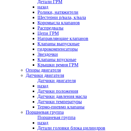
Детали ГРМ
назад
Ролики, натяжители
Шестерни р/вала, к/вала
Коромысла клапанов
Распредвалы
Цепи ГРМ
Направляющие клапанов
Клапаны выпускные
гидрокомпенсаторы
Звездочки
Клапаны впускные
Крышки ремня ГРМ
Опоры двигателя
Датчики двигателя
Датчики двигателя
назад
Датчики положения
Датчики давления масла
Датчики температуры
Термо-пневмо клапаны
Поршневая группа
Поршневая группа
назад
Детали головки блока цилиндров