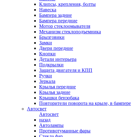
Клипсы, крепления, болты
Навеска
Бампера задние
Бампера передние
Мотор стеклоомывателя
Механизм стеклоподъемника
Брызговики
Замки
Двери передние
Кнопки
Детали интерьера
Подкрылки
Защита двигателя и КПП
Ручки
Зеркала
Крылья передние
Крылья задние
Крышки бензобака
Повторители поворота на крыле, в бампере
Автосвет
Автосвет
назад
Автолампы
Противотуманные фары
Стекла фар