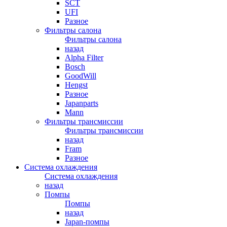
SCT
UFI
Разное
Фильтры салона
Фильтры салона
назад
Alpha Filter
Bosch
GoodWill
Hengst
Разное
Japanparts
Mann
Фильтры трансмиссии
Фильтры трансмиссии
назад
Fram
Разное
Система охлаждения
Система охлаждения
назад
Помпы
Помпы
назад
Japan-помпы