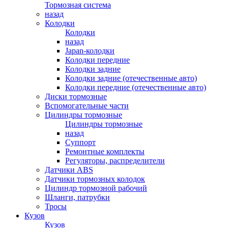
Тормозная система
назад
Колодки
Колодки
назад
Japan-колодки
Колодки передние
Колодки задние
Колодки задние (отечественные авто)
Колодки передние (отечественные авто)
Диски тормозные
Вспомогательные части
Цилиндры тормозные
Цилиндры тормозные
назад
Суппорт
Ремонтные комплекты
Регуляторы, распределители
Датчики ABS
Датчики тормозных колодок
Цилиндр тормозной рабочий
Шланги, патрубки
Тросы
Кузов
Кузов