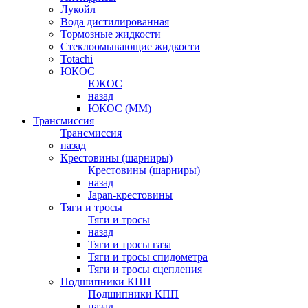
Лукойл
Вода дистилированная
Тормозные жидкости
Стеклоомывающие жидкости
Totachi
ЮКОС
ЮКОС
назад
ЮКОС (ММ)
Трансмиссия
Трансмиссия
назад
Крестовины (шарниры)
Крестовины (шарниры)
назад
Japan-крестовины
Тяги и тросы
Тяги и тросы
назад
Тяги и тросы газа
Тяги и тросы спидометра
Тяги и тросы сцепления
Подшипники КПП
Подшипники КПП
назад