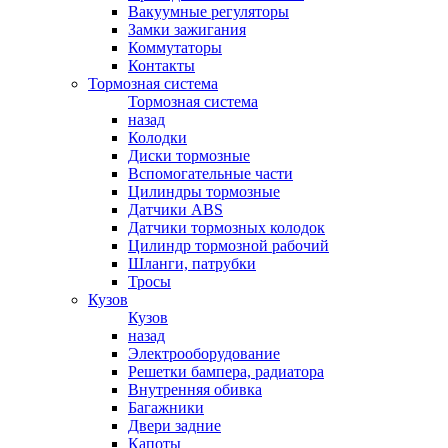
Вакуумные регуляторы
Замки зажигания
Коммутаторы
Контакты
Тормозная система
Тормозная система
назад
Колодки
Диски тормозные
Вспомогательные части
Цилиндры тормозные
Датчики ABS
Датчики тормозных колодок
Цилиндр тормозной рабочий
Шланги, патрубки
Тросы
Кузов
Кузов
назад
Электрооборудование
Решетки бампера, радиатора
Внутренняя обивка
Багажники
Двери задние
Капоты