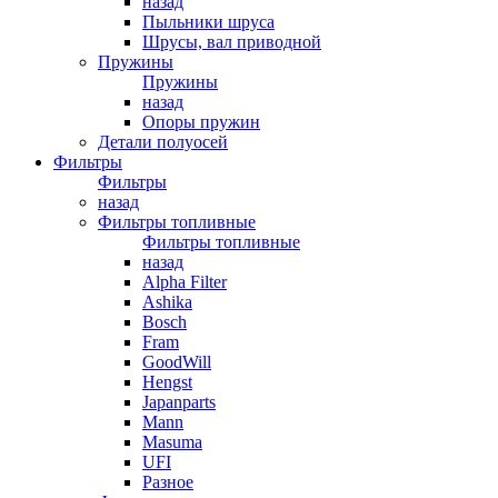
назад
Пыльники шруса
Шрусы, вал приводной
Пружины
Пружины
назад
Опоры пружин
Детали полуосей
Фильтры
Фильтры
назад
Фильтры топливные
Фильтры топливные
назад
Alpha Filter
Ashika
Bosch
Fram
GoodWill
Hengst
Japanparts
Mann
Masuma
UFI
Разное