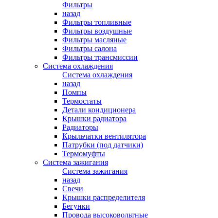
Фильтры
назад
Фильтры топливные
Фильтры воздушные
Фильтры масляные
Фильтры салона
Фильтры трансмиссии
Система охлаждения
Система охлаждения
назад
Помпы
Термостаты
Детали кондиционера
Крышки радиатора
Радиаторы
Крыльчатки вентилятора
Патрубки (под датчики)
Термомуфты
Система зажигания
Система зажигания
назад
Свечи
Крышки распределителя
Бегунки
Провода высоковольтные