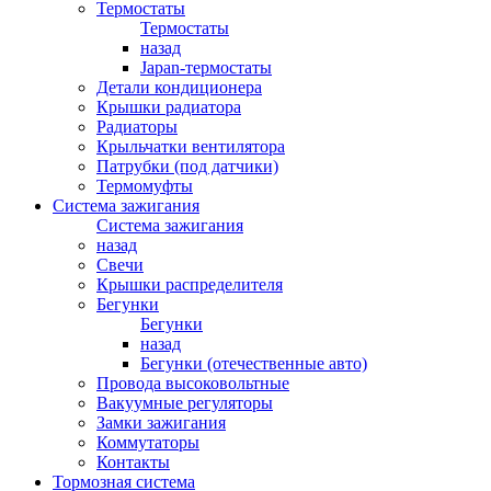
Термостаты
Термостаты
назад
Japan-термостаты
Детали кондиционера
Крышки радиатора
Радиаторы
Крыльчатки вентилятора
Патрубки (под датчики)
Термомуфты
Система зажигания
Система зажигания
назад
Свечи
Крышки распределителя
Бегунки
Бегунки
назад
Бегунки (отечественные авто)
Провода высоковольтные
Вакуумные регуляторы
Замки зажигания
Коммутаторы
Контакты
Тормозная система