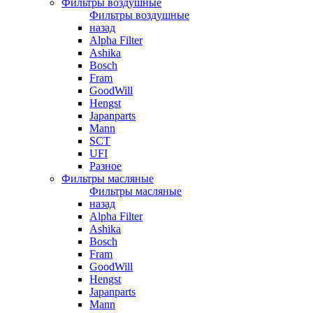
Фильтры воздушные
Фильтры воздушные
назад
Alpha Filter
Ashika
Bosch
Fram
GoodWill
Hengst
Japanparts
Mann
SCT
UFI
Разное
Фильтры масляные
Фильтры масляные
назад
Alpha Filter
Ashika
Bosch
Fram
GoodWill
Hengst
Japanparts
Mann