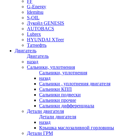
FF
G-Energy
Idemitsu
S-OIL
Лукойл GENESIS
AUTOBACS
Lubrex
HYUNDAI XTeer
Татнефть
Двигатель
Двигатель
назад
Сальники, уплотнения
Сальники, уплотнения
назад
Сальники , уплотнения двигателя
Сальники КПП
Сальники подвески
Сальники прочие
Сальники дифференциала
Детали двигателя
Детали двигателя
назад
Крышка маслозаливной горловины
Детали ГРМ