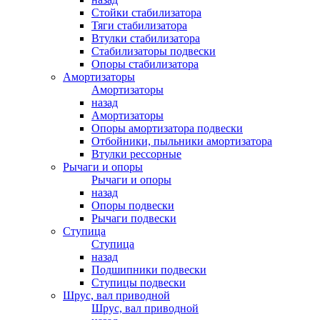
Стойки стабилизатора
Тяги стабилизатора
Втулки стабилизатора
Стабилизаторы подвески
Опоры стабилизатора
Амортизаторы
Амортизаторы
назад
Амортизаторы
Опоры амортизатора подвески
Отбойники, пыльники амортизатора
Втулки рессорные
Рычаги и опоры
Рычаги и опоры
назад
Опоры подвески
Рычаги подвески
Ступица
Ступица
назад
Подшипники подвески
Ступицы подвески
Шрус, вал приводной
Шрус, вал приводной