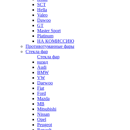
SCT
Hella
Valeo
Dawoo
GT
Master Sport
Platinum
НА КОМИССИЮ
Противотуманные фары
Стекла фар
Стекла фар
назад
Audi
BMW
VW
Daewoo
Fiat
Ford
Mazda
MB
Mitsubishi
Nissan
Opel
Peugeot
Renault