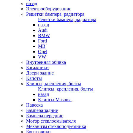
назад
Электрооборудование
Решетки бампера, радиатора
Решетки бампера, радиатора
назад
Audi
BMW
Ford
MB
Opel
VW
Внутренняя обивка
Багажники
Двери задние
Капоты
Клипсы, крепления, болты
Клипсы, крепления, болты
назад
Клипсы Masuma
Навеска
Бампера задние
Бампера передние
Мотор стеклоомывателя
Механизм стеклоподъемника
Брызговики