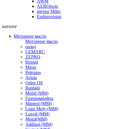
AWM
AEROtwin
щетки Miles
Endurovision
каталог
Моторное масло
Моторное масло
назад
LEMARC
ZEPRO
Repsol
Mirax
Petronas
Avista
Orlen Oil
Bardahl
Mobil (ММ)
Газпромнефть
Mannol (ММ)
Liqui Moly (ММ)
Luxoil (ММ)
Motul(ММ)
Addinol (ММ)