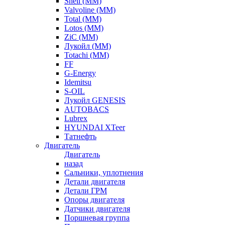
Shell (ММ)
Valvoline (ММ)
Total (ММ)
Lotos (ММ)
ZiC (ММ)
Лукойл (ММ)
Totachi (MM)
FF
G-Energy
Idemitsu
S-OIL
Лукойл GENESIS
AUTOBACS
Lubrex
HYUNDAI XTeer
Татнефть
Двигатель
Двигатель
назад
Сальники, уплотнения
Детали двигателя
Детали ГРМ
Опоры двигателя
Датчики двигателя
Поршневая группа