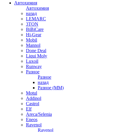
Автохимия
Автохимия
назад
LEMARC
3TON
BiBiCare
Hi-Gear
Mobil
Mannol
Done Deal
Liqui Moly
Luxoil
Runway
Разное
Разное
назад
Разное (ММ)
Motul
Addinol
Castrol
Elf
Areca/Selenia
Eneos
Ravenol
Ravenol