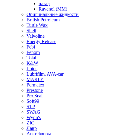
назад
Ravenol (ММ)
Оригинальные жидкости
British Petroleum
Turtle Wax
Shell
Valvoline
Energy Release
Febi
Fenom
Total
K&W
Lotos
Lubrifilm, AVA-car
MARLY
Permatex
Prestone
Pro Seal
Soft99
STP
SWAG
Wynn's
ZIC
Лавр
Антифризы