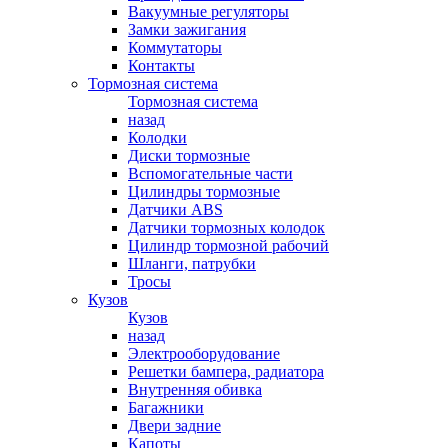
Вакуумные регуляторы
Замки зажигания
Коммутаторы
Контакты
Тормозная система
Тормозная система
назад
Колодки
Диски тормозные
Вспомогательные части
Цилиндры тормозные
Датчики ABS
Датчики тормозных колодок
Цилиндр тормозной рабочий
Шланги, патрубки
Тросы
Кузов
Кузов
назад
Электрооборудование
Решетки бампера, радиатора
Внутренняя обивка
Багажники
Двери задние
Капоты