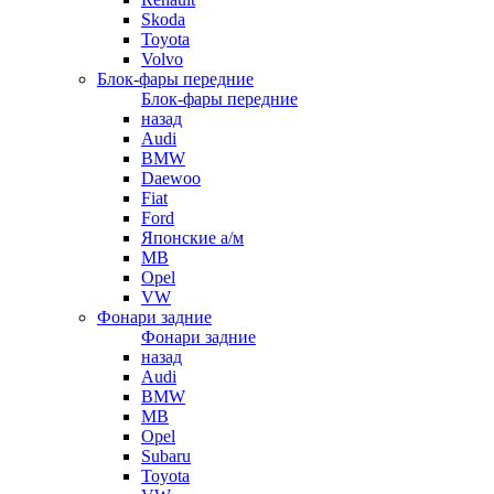
Skoda
Toyota
Volvo
Блок-фары передние
Блок-фары передние
назад
Audi
BMW
Daewoo
Fiat
Ford
Японские а/м
MB
Opel
VW
Фонари задние
Фонари задние
назад
Audi
BMW
MB
Opel
Subaru
Toyota