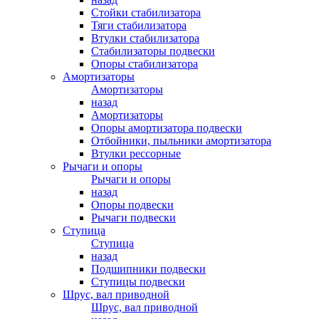
Стойки стабилизатора
Тяги стабилизатора
Втулки стабилизатора
Стабилизаторы подвески
Опоры стабилизатора
Амортизаторы
Амортизаторы
назад
Амортизаторы
Опоры амортизатора подвески
Отбойники, пыльники амортизатора
Втулки рессорные
Рычаги и опоры
Рычаги и опоры
назад
Опоры подвески
Рычаги подвески
Ступица
Ступица
назад
Подшипники подвески
Ступицы подвески
Шрус, вал приводной
Шрус, вал приводной