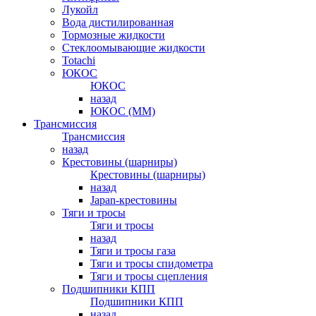
Лукойл
Вода дистилированная
Тормозные жидкости
Стеклоомывающие жидкости
Totachi
ЮКОС
ЮКОС
назад
ЮКОС (ММ)
Трансмиссия
Трансмиссия
назад
Крестовины (шарниры)
Крестовины (шарниры)
назад
Japan-крестовины
Тяги и тросы
Тяги и тросы
назад
Тяги и тросы газа
Тяги и тросы спидометра
Тяги и тросы сцепления
Подшипники КПП
Подшипники КПП
назад