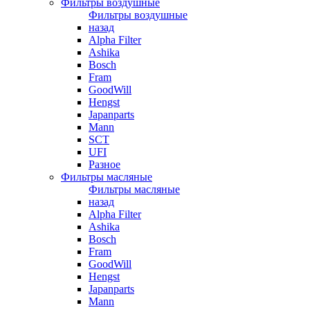
Фильтры воздушные
Фильтры воздушные
назад
Alpha Filter
Ashika
Bosch
Fram
GoodWill
Hengst
Japanparts
Mann
SCT
UFI
Разное
Фильтры масляные
Фильтры масляные
назад
Alpha Filter
Ashika
Bosch
Fram
GoodWill
Hengst
Japanparts
Mann