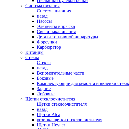
Пыльники рулевой рейки
Система питания
Система питания
назад
Насосы
Элементы впрыска
Свечи накаливания
Детали топливной аппаратуры
Форсунки
Карбюратор
Китайцы
Стекла
Стекла
назад
Вспомогательные части
Боковые
Комплектующие для ремонта и вклейки стекл
Задние
Лобовые
Щетки стеклоочистителя
Щетки стеклоочистителя
назад
Щетки Alca
резинка щетки стеклоочистителя
Щетки Heyner