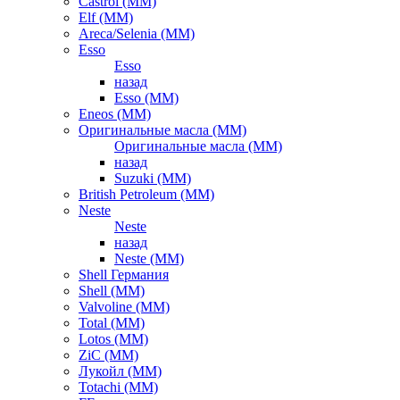
Castrol (ММ)
Elf (ММ)
Areca/Selenia (ММ)
Esso
Esso
назад
Esso (ММ)
Eneos (ММ)
Оригинальные масла (ММ)
Оригинальные масла (ММ)
назад
Suzuki (ММ)
British Petroleum (ММ)
Neste
Neste
назад
Neste (ММ)
Shell Германия
Shell (ММ)
Valvoline (ММ)
Total (ММ)
Lotos (ММ)
ZiC (ММ)
Лукойл (ММ)
Totachi (MM)