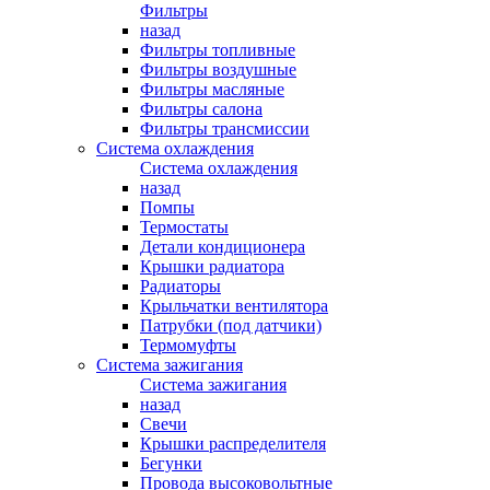
Фильтры
назад
Фильтры топливные
Фильтры воздушные
Фильтры масляные
Фильтры салона
Фильтры трансмиссии
Система охлаждения
Система охлаждения
назад
Помпы
Термостаты
Детали кондиционера
Крышки радиатора
Радиаторы
Крыльчатки вентилятора
Патрубки (под датчики)
Термомуфты
Система зажигания
Система зажигания
назад
Свечи
Крышки распределителя
Бегунки
Провода высоковольтные