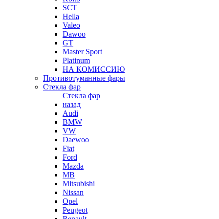
SCT
Hella
Valeo
Dawoo
GT
Master Sport
Platinum
НА КОМИССИЮ
Противотуманные фары
Стекла фар
Стекла фар
назад
Audi
BMW
VW
Daewoo
Fiat
Ford
Mazda
MB
Mitsubishi
Nissan
Opel
Peugeot
Renault