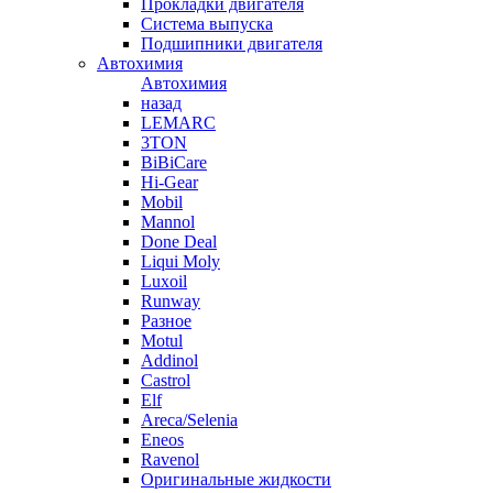
Прокладки двигателя
Система выпуска
Подшипники двигателя
Автохимия
Автохимия
назад
LEMARC
3TON
BiBiCare
Hi-Gear
Mobil
Mannol
Done Deal
Liqui Moly
Luxoil
Runway
Разное
Motul
Addinol
Castrol
Elf
Areca/Selenia
Eneos
Ravenol
Оригинальные жидкости