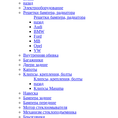
назад
Электрооборудование
Решетки бампера, радиатора
Решетки бампера, радиатора
назад
Audi
BMW
Ford
MB
Opel
VW
Внутренняя обивка
Багажники
Двери задние
Капоты
Клипсы, крепления, болты
Клипсы, крепления, болты
назад
Клипсы Masuma
Навеска
Бампера задние
Бампера передние
Мотор стеклоомывателя
Механизм стеклоподъемника
Брызговики