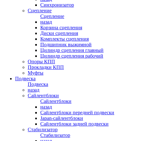
Синхронизатор
Сцепление
Сцепление
назад
Корзина сцепления
Диски сцепления
Комплекты сцепления
Подшипник выжимной
Цилиндр сцепления главный
Цилиндр сцепления рабочий
Опоры КПП
Прокладки КПП
Муфты
Подвеска
Подвеска
назад
Сайлентблоки
Сайлентблоки
назад
Сайлентблоки передней подвески
Japan-сайлентблоки
Сайлентблоки задней подвески
Стабилизатор
Стабилизатор
назад