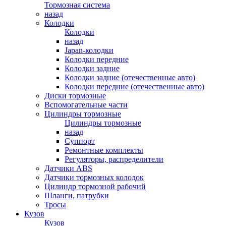
Тормозная система
назад
Колодки
Колодки
назад
Japan-колодки
Колодки передние
Колодки задние
Колодки задние (отечественные авто)
Колодки передние (отечественные авто)
Диски тормозные
Вспомогательные части
Цилиндры тормозные
Цилиндры тормозные
назад
Суппорт
Ремонтные комплекты
Регуляторы, распределители
Датчики ABS
Датчики тормозных колодок
Цилиндр тормозной рабочий
Шланги, патрубки
Тросы
Кузов
Кузов