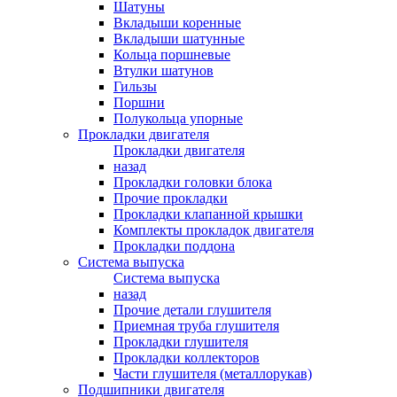
Шатуны
Вкладыши коренные
Вкладыши шатунные
Кольца поршневые
Втулки шатунов
Гильзы
Поршни
Полукольца упорные
Прокладки двигателя
Прокладки двигателя
назад
Прокладки головки блока
Прочие прокладки
Прокладки клапанной крышки
Комплекты прокладок двигателя
Прокладки поддона
Система выпуска
Система выпуска
назад
Прочие детали глушителя
Приемная труба глушителя
Прокладки глушителя
Прокладки коллекторов
Части глушителя (металлорукав)
Подшипники двигателя