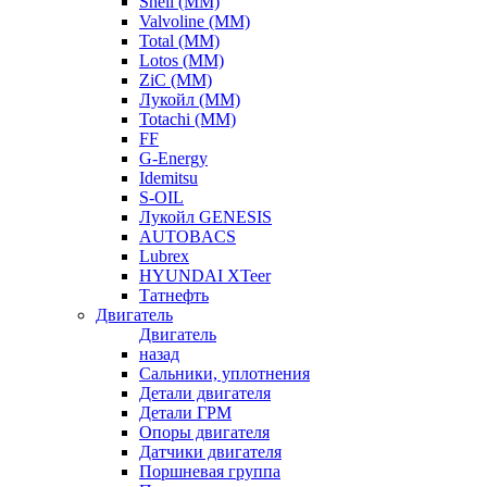
Shell (ММ)
Valvoline (ММ)
Total (ММ)
Lotos (ММ)
ZiC (ММ)
Лукойл (ММ)
Totachi (MM)
FF
G-Energy
Idemitsu
S-OIL
Лукойл GENESIS
AUTOBACS
Lubrex
HYUNDAI XTeer
Татнефть
Двигатель
Двигатель
назад
Сальники, уплотнения
Детали двигателя
Детали ГРМ
Опоры двигателя
Датчики двигателя
Поршневая группа