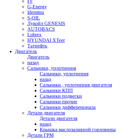
FF
G-Energy
Idemitsu
S-OIL
Лукойл GENESIS
AUTOBACS
Lubrex
HYUNDAI XTeer
Татнефть
Двигатель
Двигатель
назад
Сальники, уплотнения
Сальники, уплотнения
назад
Сальники , уплотнения двигателя
Сальники КПП
Сальники подвески
Сальники прочие
Сальники дифференциала
Детали двигателя
Детали двигателя
назад
Крышка маслозаливной горловины
Детали ГРМ