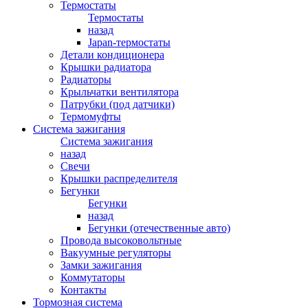
Термостаты
Термостаты
назад
Japan-термостаты
Детали кондиционера
Крышки радиатора
Радиаторы
Крыльчатки вентилятора
Патрубки (под датчики)
Термомуфты
Система зажигания
Система зажигания
назад
Свечи
Крышки распределителя
Бегунки
Бегунки
назад
Бегунки (отечественные авто)
Провода высоковольтные
Вакуумные регуляторы
Замки зажигания
Коммутаторы
Контакты
Тормозная система