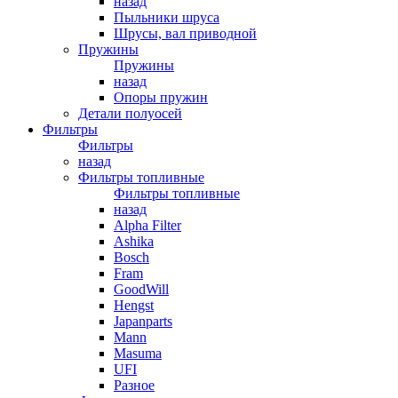
назад
Пыльники шруса
Шрусы, вал приводной
Пружины
Пружины
назад
Опоры пружин
Детали полуосей
Фильтры
Фильтры
назад
Фильтры топливные
Фильтры топливные
назад
Alpha Filter
Ashika
Bosch
Fram
GoodWill
Hengst
Japanparts
Mann
Masuma
UFI
Разное