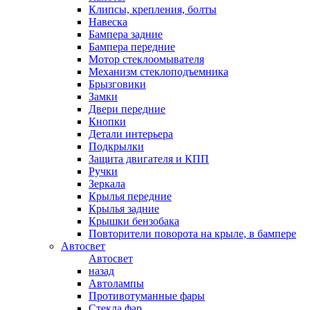
Клипсы, крепления, болты
Навеска
Бампера задние
Бампера передние
Мотор стеклоомывателя
Механизм стеклоподъемника
Брызговики
Замки
Двери передние
Кнопки
Детали интерьера
Подкрылки
Защита двигателя и КПП
Ручки
Зеркала
Крылья передние
Крылья задние
Крышки бензобака
Повторители поворота на крыле, в бампере
Автосвет
Автосвет
назад
Автолампы
Противотуманные фары
Стекла фар