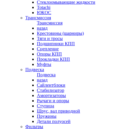
Стеклоомывающие жидкости
Totachi
ЮКОС
Трансмиссия
Трансмиссия
назад
Крестовины (шарниры)
Тяги и тросы
Подшипники КПП
Сцепление
Опоры КПП
Прокладки КПП
Муфты
Подвеска
Подвеска
назад
Сайлентблоки
Стабилизатор
Амортизаторы
Рычаги и опоры
Ступица
Шрус, вал приводной
Пружины
Детали полуосей
Фильтры