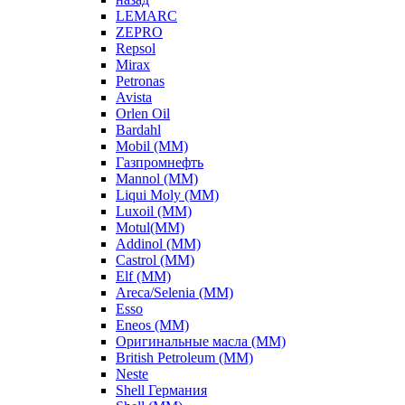
LEMARC
ZEPRO
Repsol
Mirax
Petronas
Avista
Orlen Oil
Bardahl
Mobil (ММ)
Газпромнефть
Mannol (ММ)
Liqui Moly (ММ)
Luxoil (ММ)
Motul(ММ)
Addinol (ММ)
Castrol (ММ)
Elf (ММ)
Areca/Selenia (ММ)
Esso
Eneos (ММ)
Оригинальные масла (ММ)
British Petroleum (ММ)
Neste
Shell Германия