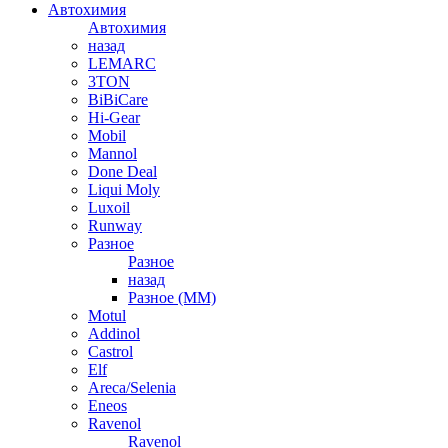
Автохимия
Автохимия
назад
LEMARC
3TON
BiBiCare
Hi-Gear
Mobil
Mannol
Done Deal
Liqui Moly
Luxoil
Runway
Разное
Разное
назад
Разное (ММ)
Motul
Addinol
Castrol
Elf
Areca/Selenia
Eneos
Ravenol
Ravenol