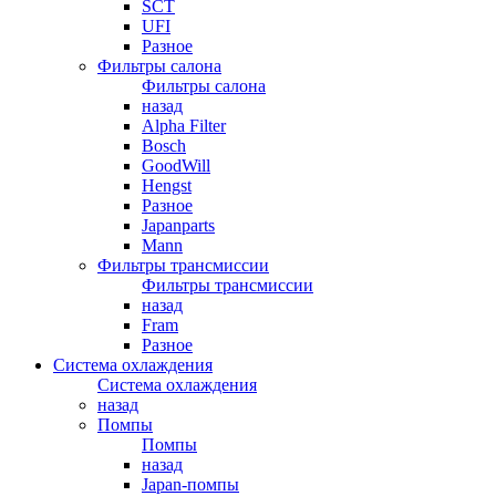
SCT
UFI
Разное
Фильтры салона
Фильтры салона
назад
Alpha Filter
Bosch
GoodWill
Hengst
Разное
Japanparts
Mann
Фильтры трансмиссии
Фильтры трансмиссии
назад
Fram
Разное
Система охлаждения
Система охлаждения
назад
Помпы
Помпы
назад
Japan-помпы