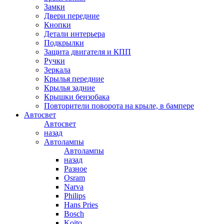
Замки
Двери передние
Кнопки
Детали интерьера
Подкрылки
Защита двигателя и КПП
Ручки
Зеркала
Крылья передние
Крылья задние
Крышки бензобака
Повторители поворота на крыле, в бампере
Автосвет
Автосвет
назад
Автолампы
Автолампы
назад
Разное
Osram
Narva
Philips
Hans Pries
Bosch
Koito