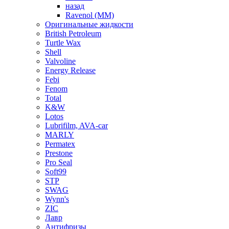
назад
Ravenol (ММ)
Оригинальные жидкости
British Petroleum
Turtle Wax
Shell
Valvoline
Energy Release
Febi
Fenom
Total
K&W
Lotos
Lubrifilm, AVA-car
MARLY
Permatex
Prestone
Pro Seal
Soft99
STP
SWAG
Wynn's
ZIC
Лавр
Антифризы