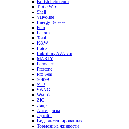
British Petroleum
Turtle Wax
Shell
Valvoline
Energy Release
Febi
Fenom
Total
K&W
Lotos
Lubrifilm, AVA-car
MARLY
Permatex
Prestone
Pro Seal
Soft99
STP
SWAG
Wynn's
ZIC
Лавр
Антифризы
Лукойл
Вода дистилированная
Тормозные жидкости