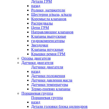
Детали ГРМ
назад
Ролики, натяжители
Шестерни р/вала, к/вала
Коромысла клапанов
Распредвалы
Цепи ГРМ
Направляющие клапанов
Клапаны выпускные
гидрокомпенсаторы
Звездочки
Клапаны впускные
Крышки ремня ГРМ
Опоры двигателя
Датчики двигателя
Датчики двигателя
назад
Датчики положения
Датчики давления масла
Датчики температуры
Термо-пневмо клапаны
Поршневая группа
Поршневая группа
назад
Детали головки блока цилиндров