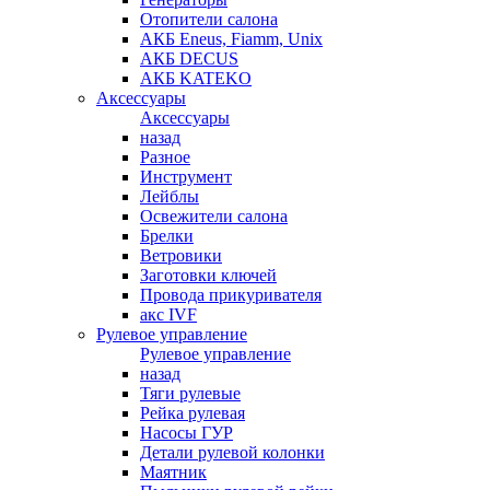
Отопители салона
АКБ Eneus, Fiamm, Unix
АКБ DECUS
АКБ KATEKO
Аксессуары
Аксессуары
назад
Разное
Инструмент
Лейблы
Освежители салона
Брелки
Ветровики
Заготовки ключей
Провода прикуривателя
акс IVF
Рулевое управление
Рулевое управление
назад
Тяги рулевые
Рейка рулевая
Насосы ГУР
Детали рулевой колонки
Маятник