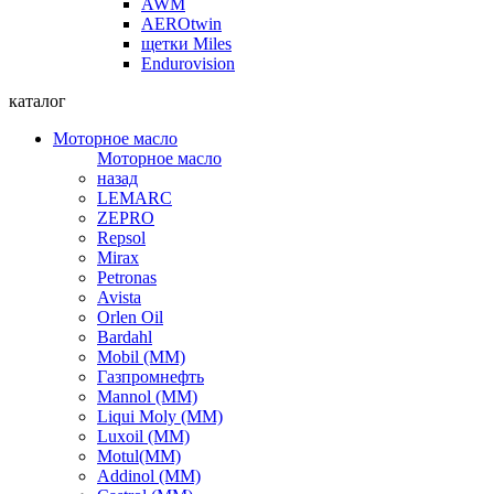
AWM
AEROtwin
щетки Miles
Endurovision
каталог
Моторное масло
Моторное масло
назад
LEMARC
ZEPRO
Repsol
Mirax
Petronas
Avista
Orlen Oil
Bardahl
Mobil (ММ)
Газпромнефть
Mannol (ММ)
Liqui Moly (ММ)
Luxoil (ММ)
Motul(ММ)
Addinol (ММ)