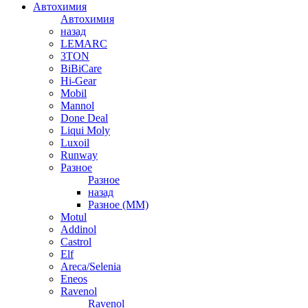
Автохимия
Автохимия
назад
LEMARC
3TON
BiBiCare
Hi-Gear
Mobil
Mannol
Done Deal
Liqui Moly
Luxoil
Runway
Разное
Разное
назад
Разное (ММ)
Motul
Addinol
Castrol
Elf
Areca/Selenia
Eneos
Ravenol
Ravenol