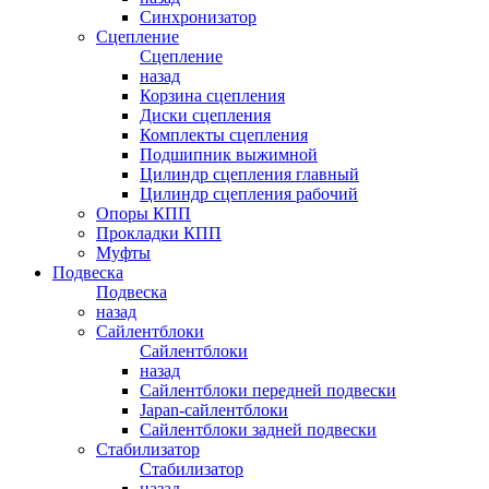
Синхронизатор
Сцепление
Сцепление
назад
Корзина сцепления
Диски сцепления
Комплекты сцепления
Подшипник выжимной
Цилиндр сцепления главный
Цилиндр сцепления рабочий
Опоры КПП
Прокладки КПП
Муфты
Подвеска
Подвеска
назад
Сайлентблоки
Сайлентблоки
назад
Сайлентблоки передней подвески
Japan-сайлентблоки
Сайлентблоки задней подвески
Стабилизатор
Стабилизатор
назад