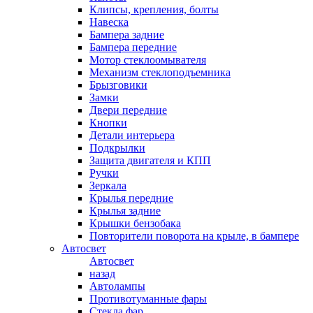
Клипсы, крепления, болты
Навеска
Бампера задние
Бампера передние
Мотор стеклоомывателя
Механизм стеклоподъемника
Брызговики
Замки
Двери передние
Кнопки
Детали интерьера
Подкрылки
Защита двигателя и КПП
Ручки
Зеркала
Крылья передние
Крылья задние
Крышки бензобака
Повторители поворота на крыле, в бампере
Автосвет
Автосвет
назад
Автолампы
Противотуманные фары
Стекла фар