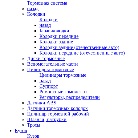
Тормозная система
назад
Колодки
Колодки
назад
Japan-колодки
Колодки передние
Колодки задние
Колодки задние (отечественные авто)
Колодки передние (отечественные авто)
Диски тормозные
Вспомогательные части
Цилиндры тормозные
Цилиндры тормозные
назад
Суппорт
Ремонтные комплекты
Регуляторы, распределители
Датчики ABS
Датчики тормозных колодок
Цилиндр тормозной рабочий
Шланги, патрубки
Тросы
Кузов
Кузов