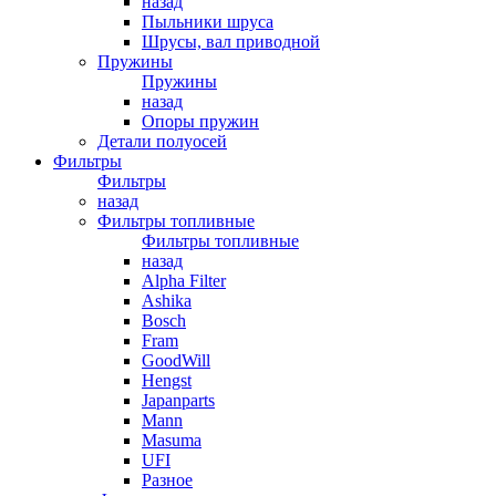
назад
Пыльники шруса
Шрусы, вал приводной
Пружины
Пружины
назад
Опоры пружин
Детали полуосей
Фильтры
Фильтры
назад
Фильтры топливные
Фильтры топливные
назад
Alpha Filter
Ashika
Bosch
Fram
GoodWill
Hengst
Japanparts
Mann
Masuma
UFI
Разное