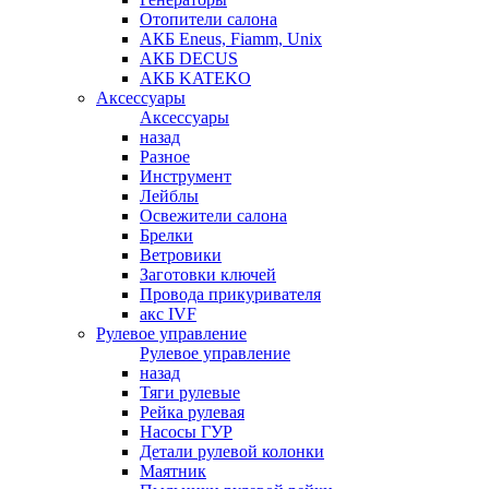
Отопители салона
АКБ Eneus, Fiamm, Unix
АКБ DECUS
АКБ KATEKO
Аксессуары
Аксессуары
назад
Разное
Инструмент
Лейблы
Освежители салона
Брелки
Ветровики
Заготовки ключей
Провода прикуривателя
акс IVF
Рулевое управление
Рулевое управление
назад
Тяги рулевые
Рейка рулевая
Насосы ГУР
Детали рулевой колонки
Маятник