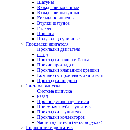
Шатуны
Вкладыши коренные
Вкладыши шатунные
Кольца поршневые
Втулки шатунов
Гильзы
Поршни
Полукольца упорные
Прокладки двигателя
Прокладки двигателя
назад
Прокладки головки блока
Прочие прокладки
Прокладки клапанной крышки
Комплекты прокладок двигателя
Прокладки поддона
Система выпуска
Система выпуска
назад
Прочие детали глушителя
Приемная труба глушителя
Прокладки глушителя
Прокладки коллекторов
Части глушителя (металлорукав)
Подшипники двигателя