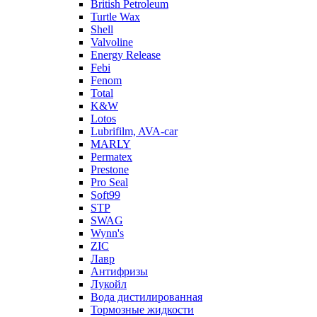
British Petroleum
Turtle Wax
Shell
Valvoline
Energy Release
Febi
Fenom
Total
K&W
Lotos
Lubrifilm, AVA-car
MARLY
Permatex
Prestone
Pro Seal
Soft99
STP
SWAG
Wynn's
ZIC
Лавр
Антифризы
Лукойл
Вода дистилированная
Тормозные жидкости