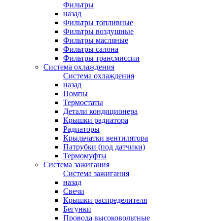
Фильтры
назад
Фильтры топливные
Фильтры воздушные
Фильтры масляные
Фильтры салона
Фильтры трансмиссии
Система охлаждения
Система охлаждения
назад
Помпы
Термостаты
Детали кондиционера
Крышки радиатора
Радиаторы
Крыльчатки вентилятора
Патрубки (под датчики)
Термомуфты
Система зажигания
Система зажигания
назад
Свечи
Крышки распределителя
Бегунки
Провода высоковольтные