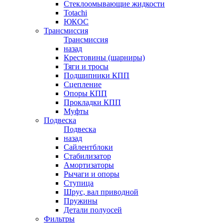
Стеклоомывающие жидкости
Totachi
ЮКОС
Трансмиссия
Трансмиссия
назад
Крестовины (шарниры)
Тяги и тросы
Подшипники КПП
Сцепление
Опоры КПП
Прокладки КПП
Муфты
Подвеска
Подвеска
назад
Сайлентблоки
Стабилизатор
Амортизаторы
Рычаги и опоры
Ступица
Шрус, вал приводной
Пружины
Детали полуосей
Фильтры