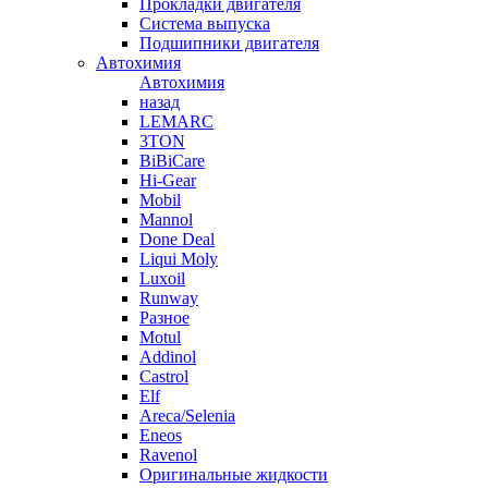
Прокладки двигателя
Система выпуска
Подшипники двигателя
Автохимия
Автохимия
назад
LEMARC
3TON
BiBiCare
Hi-Gear
Mobil
Mannol
Done Deal
Liqui Moly
Luxoil
Runway
Разное
Motul
Addinol
Castrol
Elf
Areca/Selenia
Eneos
Ravenol
Оригинальные жидкости