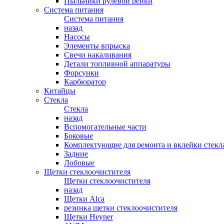
Пыльники рулевой рейки
Система питания
Система питания
назад
Насосы
Элементы впрыска
Свечи накаливания
Детали топливной аппаратуры
Форсунки
Карбюратор
Китайцы
Стекла
Стекла
назад
Вспомогательные части
Боковые
Комплектующие для ремонта и вклейки стекл
Задние
Лобовые
Щетки стеклоочистителя
Щетки стеклоочистителя
назад
Щетки Alca
резинка щетки стеклоочистителя
Щетки Heyner