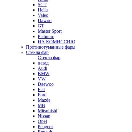
SCT
Hella
Valeo
Dawoo
GT
Master Sport
Platinum
НА КОМИССИЮ
Противотуманные фары
Стекла фар
Стекла фар
назад
Audi
BMW
VW
Daewoo
Fiat
Ford
Mazda
MB
Mitsubishi
Nissan
Opel
Peugeot
Renault