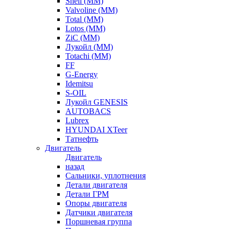
Shell (ММ)
Valvoline (ММ)
Total (ММ)
Lotos (ММ)
ZiC (ММ)
Лукойл (ММ)
Totachi (MM)
FF
G-Energy
Idemitsu
S-OIL
Лукойл GENESIS
AUTOBACS
Lubrex
HYUNDAI XTeer
Татнефть
Двигатель
Двигатель
назад
Сальники, уплотнения
Детали двигателя
Детали ГРМ
Опоры двигателя
Датчики двигателя
Поршневая группа