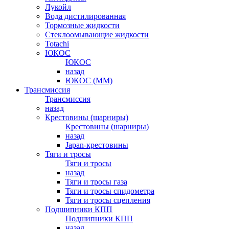
Лукойл
Вода дистилированная
Тормозные жидкости
Стеклоомывающие жидкости
Totachi
ЮКОС
ЮКОС
назад
ЮКОС (ММ)
Трансмиссия
Трансмиссия
назад
Крестовины (шарниры)
Крестовины (шарниры)
назад
Japan-крестовины
Тяги и тросы
Тяги и тросы
назад
Тяги и тросы газа
Тяги и тросы спидометра
Тяги и тросы сцепления
Подшипники КПП
Подшипники КПП
назад