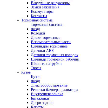
Вакуумные регуляторы
Замки зажигания
Коммутаторы
Контакты
Тормозная система
Тормозная система
назад
Колодки
Диски тормозные
Вспомогательные части
Цилиндры тормозные
Датчики ABS
Датчики тормозных колодок
Цилиндр тормозной рабочий
Шланги, патрубки
Тросы
Кузов
Кузов
назад
Электрооборудование
Решетки бампера, радиатора
Внутренняя обивка
Багажники
Двери задние
Капоты