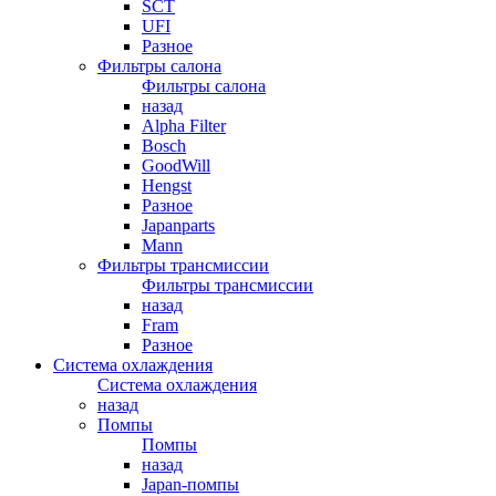
SCT
UFI
Разное
Фильтры салона
Фильтры салона
назад
Alpha Filter
Bosch
GoodWill
Hengst
Разное
Japanparts
Mann
Фильтры трансмиссии
Фильтры трансмиссии
назад
Fram
Разное
Система охлаждения
Система охлаждения
назад
Помпы
Помпы
назад
Japan-помпы