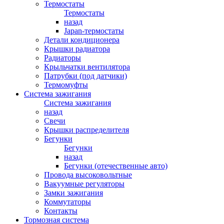
Термостаты
Термостаты
назад
Japan-термостаты
Детали кондиционера
Крышки радиатора
Радиаторы
Крыльчатки вентилятора
Патрубки (под датчики)
Термомуфты
Система зажигания
Система зажигания
назад
Свечи
Крышки распределителя
Бегунки
Бегунки
назад
Бегунки (отечественные авто)
Провода высоковольтные
Вакуумные регуляторы
Замки зажигания
Коммутаторы
Контакты
Тормозная система