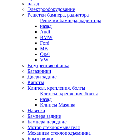
назад
Электрооборудование
Решетки бампера, радиатора
Решетки бампера, радиатора
назад
Audi
BMW
Ford
MB
Opel
VW
Внутренняя обивка
Багажники
Двери задние
Капоты
Клипсы, крепления, болты
Клипсы, крепления, болты
назад
Клипсы Masuma
Навеска
Бампера задние
Бампера передние
Мотор стеклоомывателя
Механизм стеклоподъемника
Брызговики