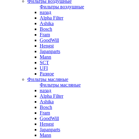
Фильтры воздушные
Фильтры воздушные
назад
Alpha Filter
Ashika
Bosch
Fram
GoodWill
Hengst
Japanparts
Mann
SCT
UFI
Разное
Фильтры масляные
Фильтры масляные
назад
Alpha Filter
Ashika
Bosch
Fram
GoodWill
Hengst
Japanparts
Mann