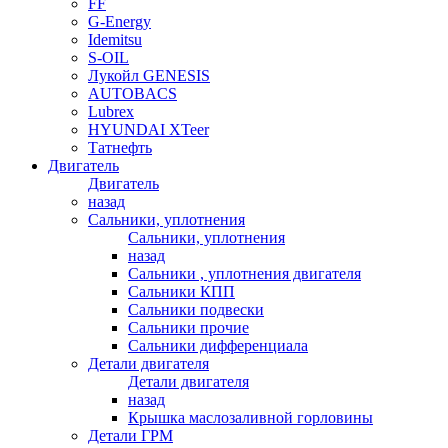
FF
G-Energy
Idemitsu
S-OIL
Лукойл GENESIS
AUTOBACS
Lubrex
HYUNDAI XTeer
Татнефть
Двигатель
Двигатель
назад
Сальники, уплотнения
Сальники, уплотнения
назад
Сальники , уплотнения двигателя
Сальники КПП
Сальники подвески
Сальники прочие
Сальники дифференциала
Детали двигателя
Детали двигателя
назад
Крышка маслозаливной горловины
Детали ГРМ