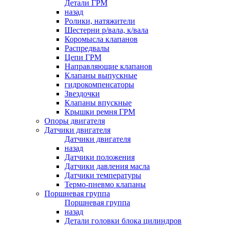
Детали ГРМ
назад
Ролики, натяжители
Шестерни р/вала, к/вала
Коромысла клапанов
Распредвалы
Цепи ГРМ
Направляющие клапанов
Клапаны выпускные
гидрокомпенсаторы
Звездочки
Клапаны впускные
Крышки ремня ГРМ
Опоры двигателя
Датчики двигателя
Датчики двигателя
назад
Датчики положения
Датчики давления масла
Датчики температуры
Термо-пневмо клапаны
Поршневая группа
Поршневая группа
назад
Детали головки блока цилиндров