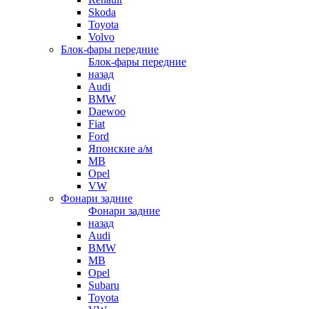
Skoda
Toyota
Volvo
Блок-фары передние
Блок-фары передние
назад
Audi
BMW
Daewoo
Fiat
Ford
Японские а/м
MB
Opel
VW
Фонари задние
Фонари задние
назад
Audi
BMW
MB
Opel
Subaru
Toyota