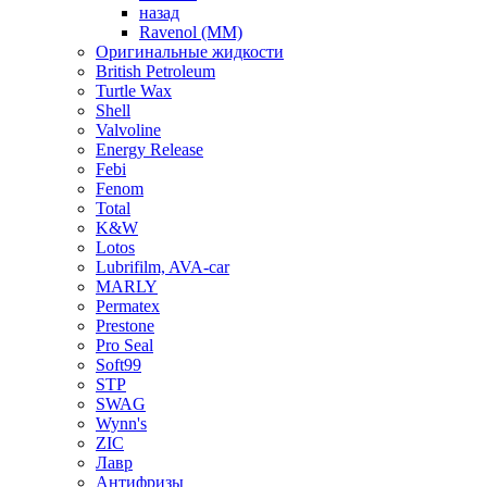
назад
Ravenol (ММ)
Оригинальные жидкости
British Petroleum
Turtle Wax
Shell
Valvoline
Energy Release
Febi
Fenom
Total
K&W
Lotos
Lubrifilm, AVA-car
MARLY
Permatex
Prestone
Pro Seal
Soft99
STP
SWAG
Wynn's
ZIC
Лавр
Антифризы