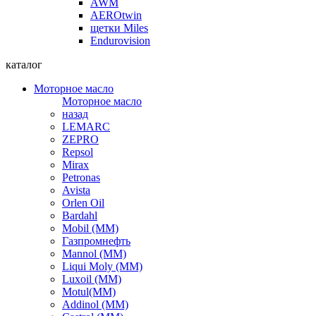
AWM
AEROtwin
щетки Miles
Endurovision
каталог
Моторное масло
Моторное масло
назад
LEMARC
ZEPRO
Repsol
Mirax
Petronas
Avista
Orlen Oil
Bardahl
Mobil (ММ)
Газпромнефть
Mannol (ММ)
Liqui Moly (ММ)
Luxoil (ММ)
Motul(ММ)
Addinol (ММ)