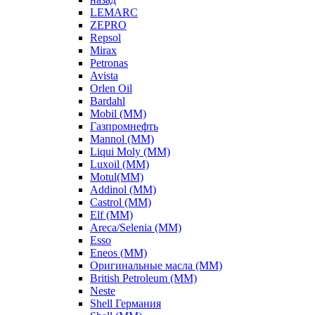
LEMARC
ZEPRO
Repsol
Mirax
Petronas
Avista
Orlen Oil
Bardahl
Mobil (ММ)
Газпромнефть
Mannol (ММ)
Liqui Moly (ММ)
Luxoil (ММ)
Motul(ММ)
Addinol (ММ)
Castrol (ММ)
Elf (ММ)
Areca/Selenia (ММ)
Esso
Eneos (ММ)
Оригинальные масла (ММ)
British Petroleum (ММ)
Neste
Shell Германия