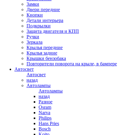
Замки
Двери передние
Кнопки
Детали интерьера
Подкрылки
Защита двигателя и КПП
Ручки
Зеркала
Крылья передние
Крылья задние
Крышки бензобака
Повторители поворота на крыле, в бампере
Автосвет
Автосвет
назад
Автолампы
Автолампы
назад
Разное
Osram
Narva
Philips
Hans Pries
Bosch
Koito