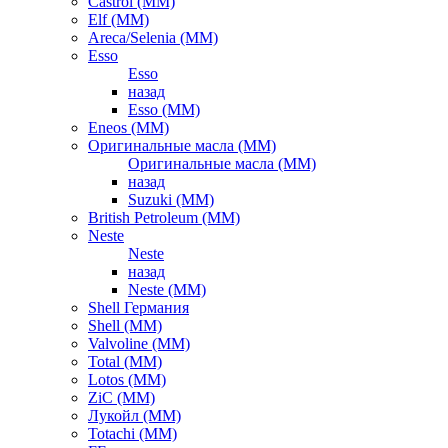
Castrol (ММ)
Elf (ММ)
Areca/Selenia (ММ)
Esso
Esso
назад
Esso (ММ)
Eneos (ММ)
Оригинальные масла (ММ)
Оригинальные масла (ММ)
назад
Suzuki (ММ)
British Petroleum (ММ)
Neste
Neste
назад
Neste (ММ)
Shell Германия
Shell (ММ)
Valvoline (ММ)
Total (ММ)
Lotos (ММ)
ZiC (ММ)
Лукойл (ММ)
Totachi (MM)