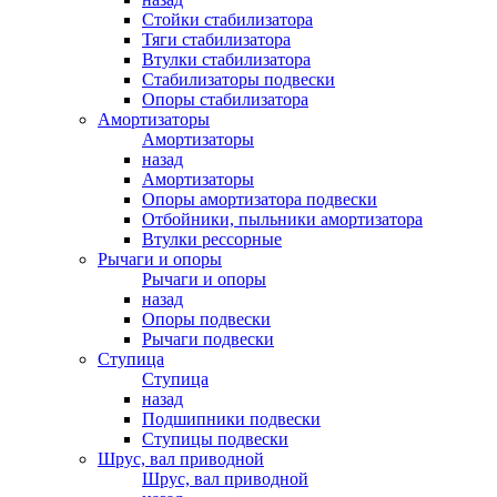
Стойки стабилизатора
Тяги стабилизатора
Втулки стабилизатора
Стабилизаторы подвески
Опоры стабилизатора
Амортизаторы
Амортизаторы
назад
Амортизаторы
Опоры амортизатора подвески
Отбойники, пыльники амортизатора
Втулки рессорные
Рычаги и опоры
Рычаги и опоры
назад
Опоры подвески
Рычаги подвески
Ступица
Ступица
назад
Подшипники подвески
Ступицы подвески
Шрус, вал приводной
Шрус, вал приводной