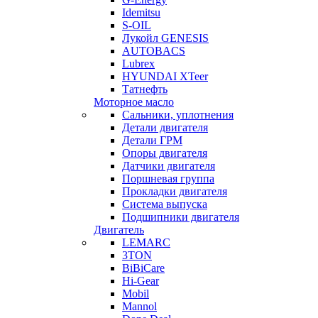
Idemitsu
S-OIL
Лукойл GENESIS
AUTOBACS
Lubrex
HYUNDAI XTeer
Татнефть
Моторное масло
Сальники, уплотнения
Детали двигателя
Детали ГРМ
Опоры двигателя
Датчики двигателя
Поршневая группа
Прокладки двигателя
Система выпуска
Подшипники двигателя
Двигатель
LEMARC
3TON
BiBiCare
Hi-Gear
Mobil
Mannol