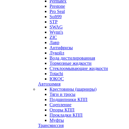
Permatex
Prestone
Pro Seal
Soft99
STP
SWAG
Wynn's
ZIC
Лавр
Антифризы
Лукойл
Вода дистилированная
Тормозные жидкости
Стеклоомывающие жидкости
Totachi
ЮКОС
Автохимия
Крестовины (шарниры)
Тяги и тросы
Подшипники КПП
Сцепление
Опоры КПП
Прокладки КПП
Муфты
Трансмиссия