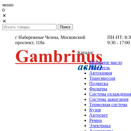
меню
0
✕
✕
г Набережные Челны,
Московский
ПН-ПТ: 8:30 
проспект, 118а
9:30 - 17:00
Каталог
Моторное масло
Двигатель
Автохимия
Трансмиссия
Подвеска
Фильтры
Система охлаждени
Система зажигания
Тормозная система
Кузов
Автосвет
Ремни
Электрика
Аксессуары