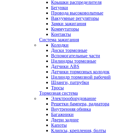
Крышки распределителя
Бегунки
Провода высоковольтные
Вакуумные регуляторы
Замки зажигания
Коммутаторы
Контакты
Система зажигания
Колодки
Диски тормозные
Вспомогательные части
Цилиндры тормозные
Датчики ABS
Датчики тормозных колодок
Цилиндр тормозной рабочий
Шланги, патрубки
Тросы
Тормозная система
Электрооборудование
Решетки бампера, радиатора
Внутренняя обивка
Багажники
Двери задние
Капоты
Клипсы, крепления, болты