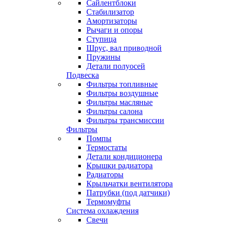
Сайлентблоки
Стабилизатор
Амортизаторы
Рычаги и опоры
Ступица
Шрус, вал приводной
Пружины
Детали полуосей
Подвеска
Фильтры топливные
Фильтры воздушные
Фильтры масляные
Фильтры салона
Фильтры трансмиссии
Фильтры
Помпы
Термостаты
Детали кондиционера
Крышки радиатора
Радиаторы
Крыльчатки вентилятора
Патрубки (под датчики)
Термомуфты
Система охлаждения
Свечи