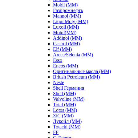
Mobil (ММ)
Газпромнефть
Mannol (ММ)
Liqui Moly (ММ)
Luxoil (ММ)
Motul(ММ)
Addinol (ММ)
Castrol (ММ)
Elf (ММ)
Areca/Selenia (ММ)
Esso
Eneos (ММ)
Оригинальные масла (ММ)
British Petroleum (ММ)
Neste
Shell Германия
Shell (ММ)
Valvoline (ММ)
Total (ММ)
Lotos (ММ)
ZiC (ММ)
Лукойл (ММ)
Totachi (MM)
FF
G-Energy