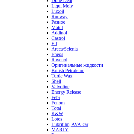
Done Deal
Liqui Moly
Luxoil
Runway
Разное
Motul
Addinol
Castrol
Elf
Areca/Selenia
Eneos
Ravenol
Оригинальные жидкости
British Petroleum
Turtle Wax
Shell
Valvoline
Energy Release
Febi
Fenom
Total
K&W
Lotos
Lubrifilm, AVA-car
MARLY