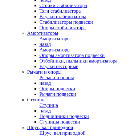
Стойки стабилизатора
Тяги стабилизатора
Втулки стабилизатора
Стабилизаторы подвески
Опоры стабилизатора
Амортизаторы
Амортизаторы
назад
Амортизаторы
Опоры амортизатора подвески
Отбойники, пыльники амортизатора
Втулки рессорные
Рычаги и опоры
Рычаги и опоры
назад
Опоры подвески
Рычаги подвески
Ступица
Ступица
назад
Подшипники подвески
Ступицы подвески
Шрус, вал приводной
Шрус, вал приводной