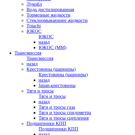
Лукойл
Вода дистилированная
Тормозные жидкости
Стеклоомывающие жидкости
Totachi
ЮКОС
ЮКОС
назад
ЮКОС (ММ)
Трансмиссия
Трансмиссия
назад
Крестовины (шарниры)
Крестовины (шарниры)
назад
Japan-крестовины
Тяги и тросы
Тяги и тросы
назад
Тяги и тросы газа
Тяги и тросы спидометра
Тяги и тросы сцепления
Подшипники КПП
Подшипники КПП
назад