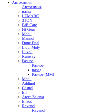
Автохимия
Автохимия
назад
LEMARC
3TON
BiBiCare
Hi-Gear
Mobil
Mannol
Done Deal
Liqui Moly
Luxoil
Runway
Разное
Разное
назад
Разное (ММ)
Motul
Addinol
Castrol
Elf
Areca/Selenia
Eneos
Ravenol
Ravenol