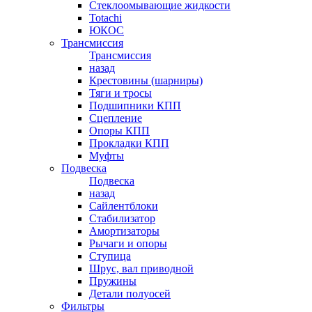
Стеклоомывающие жидкости
Totachi
ЮКОС
Трансмиссия
Трансмиссия
назад
Крестовины (шарниры)
Тяги и тросы
Подшипники КПП
Сцепление
Опоры КПП
Прокладки КПП
Муфты
Подвеска
Подвеска
назад
Сайлентблоки
Стабилизатор
Амортизаторы
Рычаги и опоры
Ступица
Шрус, вал приводной
Пружины
Детали полуосей
Фильтры