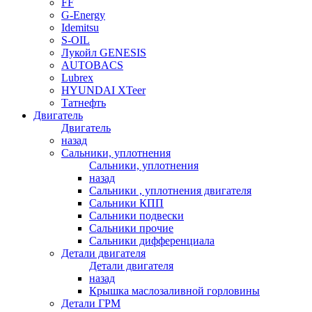
FF
G-Energy
Idemitsu
S-OIL
Лукойл GENESIS
AUTOBACS
Lubrex
HYUNDAI XTeer
Татнефть
Двигатель
Двигатель
назад
Сальники, уплотнения
Сальники, уплотнения
назад
Сальники , уплотнения двигателя
Сальники КПП
Сальники подвески
Сальники прочие
Сальники дифференциала
Детали двигателя
Детали двигателя
назад
Крышка маслозаливной горловины
Детали ГРМ