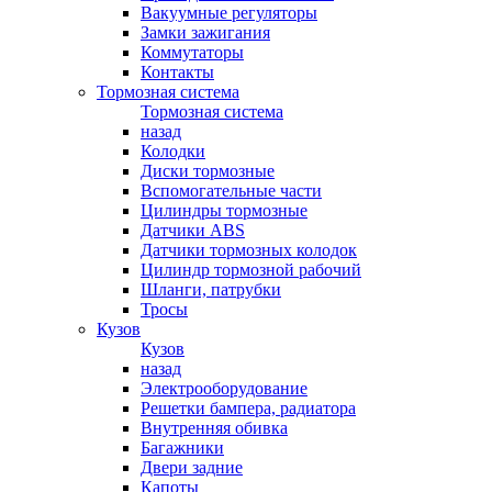
Вакуумные регуляторы
Замки зажигания
Коммутаторы
Контакты
Тормозная система
Тормозная система
назад
Колодки
Диски тормозные
Вспомогательные части
Цилиндры тормозные
Датчики ABS
Датчики тормозных колодок
Цилиндр тормозной рабочий
Шланги, патрубки
Тросы
Кузов
Кузов
назад
Электрооборудование
Решетки бампера, радиатора
Внутренняя обивка
Багажники
Двери задние
Капоты