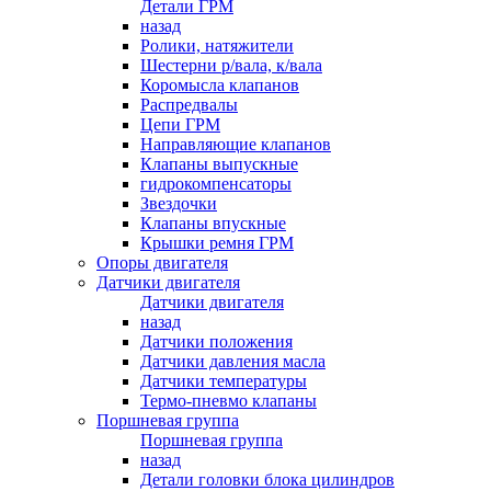
Детали ГРМ
назад
Ролики, натяжители
Шестерни р/вала, к/вала
Коромысла клапанов
Распредвалы
Цепи ГРМ
Направляющие клапанов
Клапаны выпускные
гидрокомпенсаторы
Звездочки
Клапаны впускные
Крышки ремня ГРМ
Опоры двигателя
Датчики двигателя
Датчики двигателя
назад
Датчики положения
Датчики давления масла
Датчики температуры
Термо-пневмо клапаны
Поршневая группа
Поршневая группа
назад
Детали головки блока цилиндров