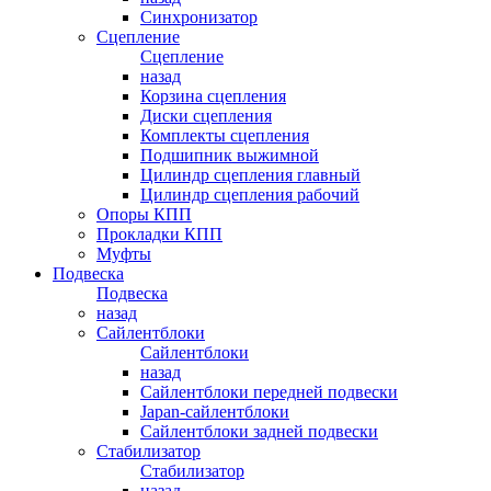
Синхронизатор
Сцепление
Сцепление
назад
Корзина сцепления
Диски сцепления
Комплекты сцепления
Подшипник выжимной
Цилиндр сцепления главный
Цилиндр сцепления рабочий
Опоры КПП
Прокладки КПП
Муфты
Подвеска
Подвеска
назад
Сайлентблоки
Сайлентблоки
назад
Сайлентблоки передней подвески
Japan-сайлентблоки
Сайлентблоки задней подвески
Стабилизатор
Стабилизатор
назад