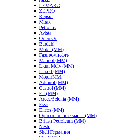
LEMARC
ZEPRO
Repsol
Mirax
Petronas
Avista
Orlen Oil
Bardahl
Mobil (ММ)
Газпромнефть
Mannol (ММ)
Liqui Moly (ММ)
Luxoil (ММ)
Motul(ММ)
Addinol (ММ)
Castrol (ММ)
Elf (ММ)
Areca/Selenia (ММ)
Esso
Eneos (ММ)
Оригинальные масла (ММ)
British Petroleum (ММ)
Neste
Shell Германия