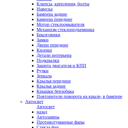
Клипсы, крепления, болты
Навеска
Бампера задние
Бампера передние
Мотор стеклоомывателя
Механизм стеклоподъемника
Брызговики
Замки
Двери передние
Кнопки
Детали интерьера
Подкрылки
Защита двигателя и КПП
Ручки
Зеркала
Крылья передние
Крылья задние
Крышки бензобака
Повторители поворота на крыле, в бампере
Автосвет
Автосвет
назад
Автолампы
Противотуманные фары
Стекла фар