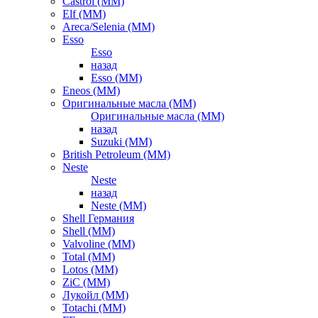
Castrol (ММ)
Elf (ММ)
Areca/Selenia (ММ)
Esso
Esso
назад
Esso (ММ)
Eneos (ММ)
Оригинальные масла (ММ)
Оригинальные масла (ММ)
назад
Suzuki (ММ)
British Petroleum (ММ)
Neste
Neste
назад
Neste (ММ)
Shell Германия
Shell (ММ)
Valvoline (ММ)
Total (ММ)
Lotos (ММ)
ZiC (ММ)
Лукойл (ММ)
Totachi (MM)