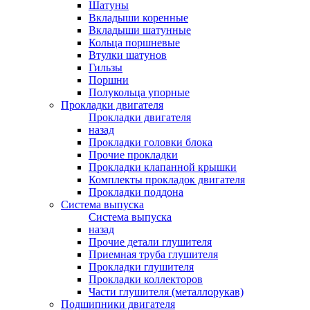
Шатуны
Вкладыши коренные
Вкладыши шатунные
Кольца поршневые
Втулки шатунов
Гильзы
Поршни
Полукольца упорные
Прокладки двигателя
Прокладки двигателя
назад
Прокладки головки блока
Прочие прокладки
Прокладки клапанной крышки
Комплекты прокладок двигателя
Прокладки поддона
Система выпуска
Система выпуска
назад
Прочие детали глушителя
Приемная труба глушителя
Прокладки глушителя
Прокладки коллекторов
Части глушителя (металлорукав)
Подшипники двигателя