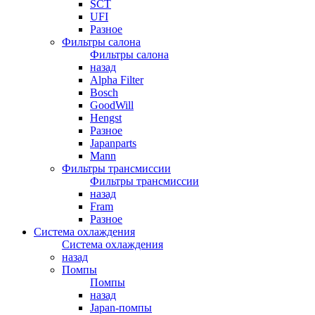
SCT
UFI
Разное
Фильтры салона
Фильтры салона
назад
Alpha Filter
Bosch
GoodWill
Hengst
Разное
Japanparts
Mann
Фильтры трансмиссии
Фильтры трансмиссии
назад
Fram
Разное
Система охлаждения
Система охлаждения
назад
Помпы
Помпы
назад
Japan-помпы