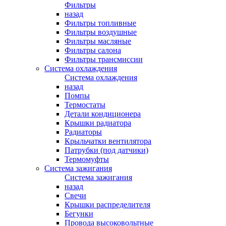
Фильтры
назад
Фильтры топливные
Фильтры воздушные
Фильтры масляные
Фильтры салона
Фильтры трансмиссии
Система охлаждения
Система охлаждения
назад
Помпы
Термостаты
Детали кондиционера
Крышки радиатора
Радиаторы
Крыльчатки вентилятора
Патрубки (под датчики)
Термомуфты
Система зажигания
Система зажигания
назад
Свечи
Крышки распределителя
Бегунки
Провода высоковольтные