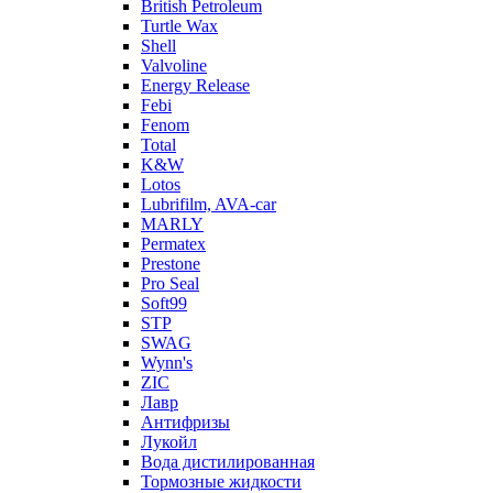
British Petroleum
Turtle Wax
Shell
Valvoline
Energy Release
Febi
Fenom
Total
K&W
Lotos
Lubrifilm, AVA-car
MARLY
Permatex
Prestone
Pro Seal
Soft99
STP
SWAG
Wynn's
ZIC
Лавр
Антифризы
Лукойл
Вода дистилированная
Тормозные жидкости