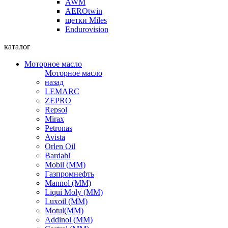
AWM
AEROtwin
щетки Miles
Endurovision
каталог
Моторное масло
Моторное масло
назад
LEMARC
ZEPRO
Repsol
Mirax
Petronas
Avista
Orlen Oil
Bardahl
Mobil (ММ)
Газпромнефть
Mannol (ММ)
Liqui Moly (ММ)
Luxoil (ММ)
Motul(ММ)
Addinol (ММ)