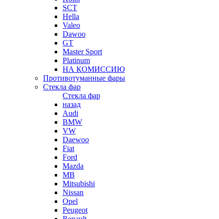
SCT
Hella
Valeo
Dawoo
GT
Master Sport
Platinum
НА КОМИССИЮ
Противотуманные фары
Стекла фар
Стекла фар
назад
Audi
BMW
VW
Daewoo
Fiat
Ford
Mazda
MB
Mitsubishi
Nissan
Opel
Peugeot
Renault