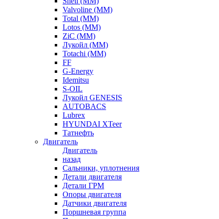
Shell (ММ)
Valvoline (ММ)
Total (ММ)
Lotos (ММ)
ZiC (ММ)
Лукойл (ММ)
Totachi (MM)
FF
G-Energy
Idemitsu
S-OIL
Лукойл GENESIS
AUTOBACS
Lubrex
HYUNDAI XTeer
Татнефть
Двигатель
Двигатель
назад
Сальники, уплотнения
Детали двигателя
Детали ГРМ
Опоры двигателя
Датчики двигателя
Поршневая группа