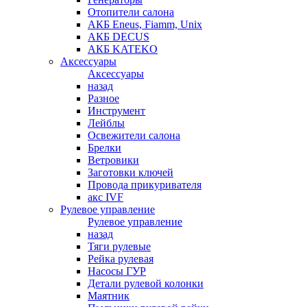
Отопители салона
АКБ Eneus, Fiamm, Unix
АКБ DECUS
АКБ KATEKO
Аксессуары
Аксессуары
назад
Разное
Инструмент
Лейблы
Освежители салона
Брелки
Ветровики
Заготовки ключей
Провода прикуривателя
акс IVF
Рулевое управление
Рулевое управление
назад
Тяги рулевые
Рейка рулевая
Насосы ГУР
Детали рулевой колонки
Маятник