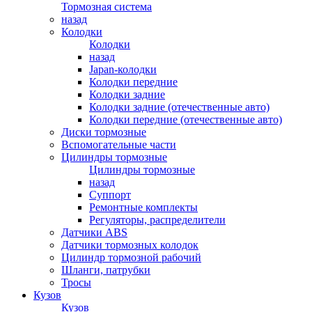
Тормозная система
назад
Колодки
Колодки
назад
Japan-колодки
Колодки передние
Колодки задние
Колодки задние (отечественные авто)
Колодки передние (отечественные авто)
Диски тормозные
Вспомогательные части
Цилиндры тормозные
Цилиндры тормозные
назад
Суппорт
Ремонтные комплекты
Регуляторы, распределители
Датчики ABS
Датчики тормозных колодок
Цилиндр тормозной рабочий
Шланги, патрубки
Тросы
Кузов
Кузов