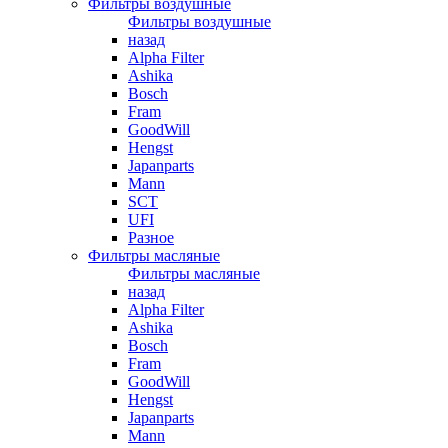
Фильтры воздушные
Фильтры воздушные
назад
Alpha Filter
Ashika
Bosch
Fram
GoodWill
Hengst
Japanparts
Mann
SCT
UFI
Разное
Фильтры масляные
Фильтры масляные
назад
Alpha Filter
Ashika
Bosch
Fram
GoodWill
Hengst
Japanparts
Mann