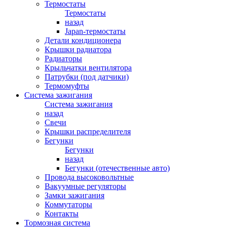
Термостаты
Термостаты
назад
Japan-термостаты
Детали кондиционера
Крышки радиатора
Радиаторы
Крыльчатки вентилятора
Патрубки (под датчики)
Термомуфты
Система зажигания
Система зажигания
назад
Свечи
Крышки распределителя
Бегунки
Бегунки
назад
Бегунки (отечественные авто)
Провода высоковольтные
Вакуумные регуляторы
Замки зажигания
Коммутаторы
Контакты
Тормозная система