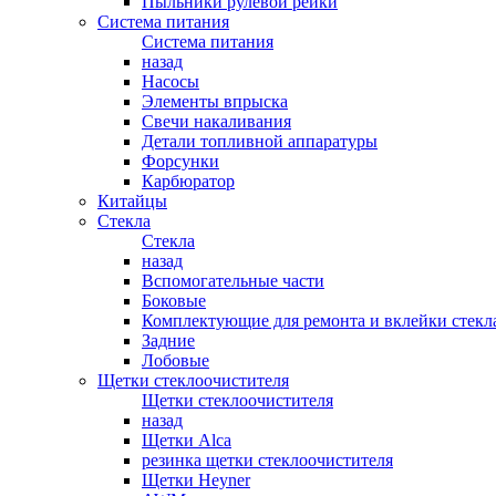
Пыльники рулевой рейки
Система питания
Система питания
назад
Насосы
Элементы впрыска
Свечи накаливания
Детали топливной аппаратуры
Форсунки
Карбюратор
Китайцы
Стекла
Стекла
назад
Вспомогательные части
Боковые
Комплектующие для ремонта и вклейки стекл
Задние
Лобовые
Щетки стеклоочистителя
Щетки стеклоочистителя
назад
Щетки Alca
резинка щетки стеклоочистителя
Щетки Heyner