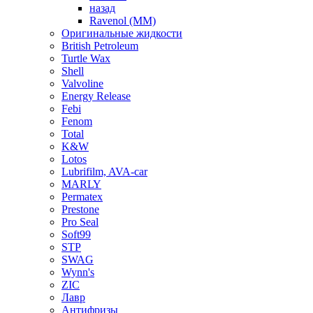
назад
Ravenol (ММ)
Оригинальные жидкости
British Petroleum
Turtle Wax
Shell
Valvoline
Energy Release
Febi
Fenom
Total
K&W
Lotos
Lubrifilm, AVA-car
MARLY
Permatex
Prestone
Pro Seal
Soft99
STP
SWAG
Wynn's
ZIC
Лавр
Антифризы