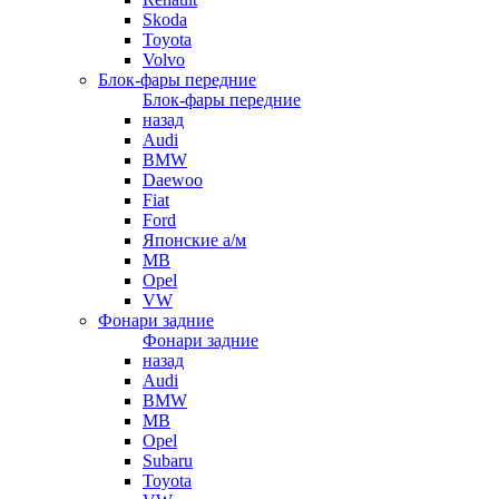
Skoda
Toyota
Volvo
Блок-фары передние
Блок-фары передние
назад
Audi
BMW
Daewoo
Fiat
Ford
Японские а/м
MB
Opel
VW
Фонари задние
Фонари задние
назад
Audi
BMW
MB
Opel
Subaru
Toyota