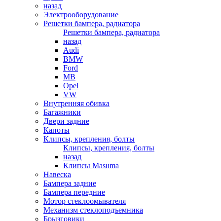
назад
Электрооборудование
Решетки бампера, радиатора
Решетки бампера, радиатора
назад
Audi
BMW
Ford
MB
Opel
VW
Внутренняя обивка
Багажники
Двери задние
Капоты
Клипсы, крепления, болты
Клипсы, крепления, болты
назад
Клипсы Masuma
Навеска
Бампера задние
Бампера передние
Мотор стеклоомывателя
Механизм стеклоподъемника
Брызговики