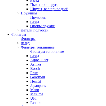
назад
Пыльники шруса
Шрусы, вал приводной
Пружины
Пружины
назад
Опоры пружин
Детали полуосей
Фильтры
Фильтры
назад
Фильтры топливные
Фильтры топливные
назад
Alpha Filter
Ashika
Bosch
Fram
GoodWill
Hengst
Japanparts
Mann
Masuma
UFI
Разное