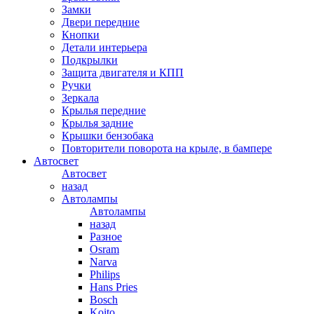
Замки
Двери передние
Кнопки
Детали интерьера
Подкрылки
Защита двигателя и КПП
Ручки
Зеркала
Крылья передние
Крылья задние
Крышки бензобака
Повторители поворота на крыле, в бампере
Автосвет
Автосвет
назад
Автолампы
Автолампы
назад
Разное
Osram
Narva
Philips
Hans Pries
Bosch
Koito