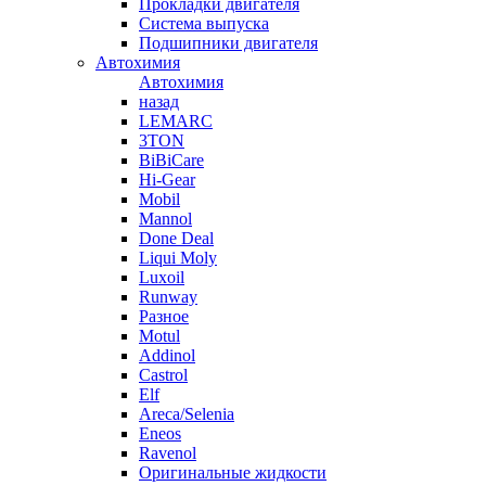
Прокладки двигателя
Система выпуска
Подшипники двигателя
Автохимия
Автохимия
назад
LEMARC
3TON
BiBiCare
Hi-Gear
Mobil
Mannol
Done Deal
Liqui Moly
Luxoil
Runway
Разное
Motul
Addinol
Castrol
Elf
Areca/Selenia
Eneos
Ravenol
Оригинальные жидкости