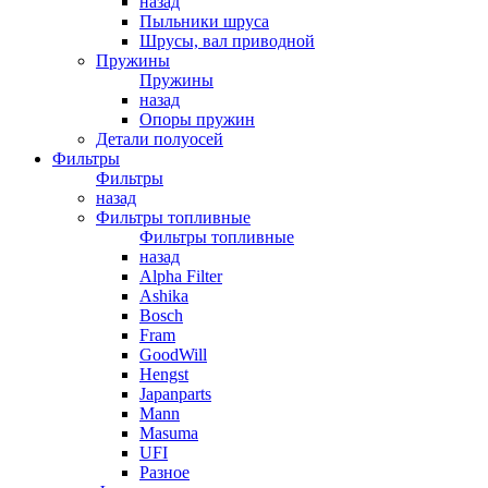
назад
Пыльники шруса
Шрусы, вал приводной
Пружины
Пружины
назад
Опоры пружин
Детали полуосей
Фильтры
Фильтры
назад
Фильтры топливные
Фильтры топливные
назад
Alpha Filter
Ashika
Bosch
Fram
GoodWill
Hengst
Japanparts
Mann
Masuma
UFI
Разное