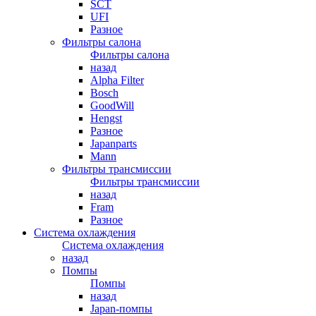
SCT
UFI
Разное
Фильтры салона
Фильтры салона
назад
Alpha Filter
Bosch
GoodWill
Hengst
Разное
Japanparts
Mann
Фильтры трансмиссии
Фильтры трансмиссии
назад
Fram
Разное
Система охлаждения
Система охлаждения
назад
Помпы
Помпы
назад
Japan-помпы