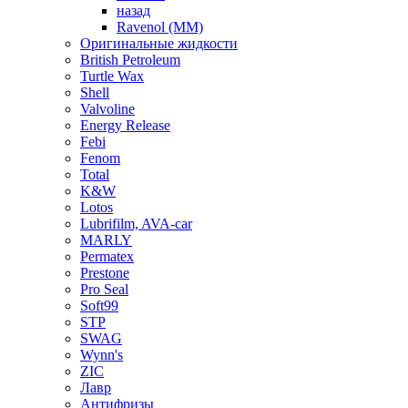
назад
Ravenol (ММ)
Оригинальные жидкости
British Petroleum
Turtle Wax
Shell
Valvoline
Energy Release
Febi
Fenom
Total
K&W
Lotos
Lubrifilm, AVA-car
MARLY
Permatex
Prestone
Pro Seal
Soft99
STP
SWAG
Wynn's
ZIC
Лавр
Антифризы