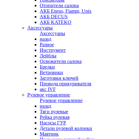
Отопители салона
АКБ Eneus, Fiamm, Unix
АКБ DECUS
АКБ KATEKO
Аксессуары
Аксессуары
назад
Разное
Инструмент
Лейблы
Освежители салона
Брелки
Ветровики
Заготовки ключей
Провода прикуривателя
акс IVF
Рулевое управление
Рулевое управление
назад
Тяги рулевые
Рейка рулевая
Насосы ГУР
Детали рулевой колонки
Маятник