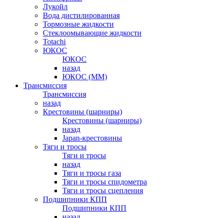
Лукойл
Вода дистилированная
Тормозные жидкости
Стеклоомывающие жидкости
Totachi
ЮКОС
ЮКОС
назад
ЮКОС (ММ)
Трансмиссия
Трансмиссия
назад
Крестовины (шарниры)
Крестовины (шарниры)
назад
Japan-крестовины
Тяги и тросы
Тяги и тросы
назад
Тяги и тросы газа
Тяги и тросы спидометра
Тяги и тросы сцепления
Подшипники КПП
Подшипники КПП
назад