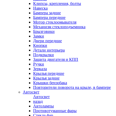
Клипсы, крепления, болты
Навеска
Бампера задние
Бампера передние
Мотор стеклоомывателя
Механизм стеклоподъемника
Брызговики
Замки
Двери передние
Кнопки
Детали интерьера
Подкрылки
Защита двигателя и КПП
Ручки
Зеркала
Крылья передние
Крылья задние
Крышки бензобака
Повторители поворота на крыле, в бампере
Автосвет
Автосвет
назад
Автолампы
Противотуманные фары
Стекла фар