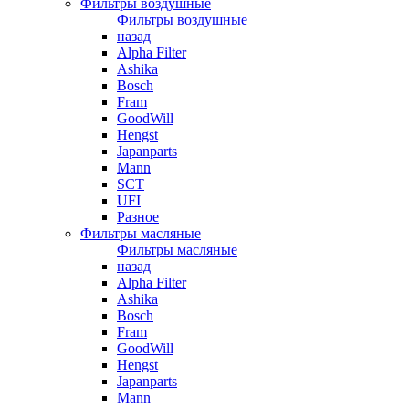
Фильтры воздушные
Фильтры воздушные
назад
Alpha Filter
Ashika
Bosch
Fram
GoodWill
Hengst
Japanparts
Mann
SCT
UFI
Разное
Фильтры масляные
Фильтры масляные
назад
Alpha Filter
Ashika
Bosch
Fram
GoodWill
Hengst
Japanparts
Mann