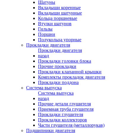
Шатуны
Вкладыши коренные
Вкладыши шатунные
Кольца поршневые
Втулки шатунов
Гильзы
Поршни
Полукольца упорные
Прокладки двигателя
Прокладки двигателя
назад
Прокладки головки блока
Прочие прокладки
Прокладки клапанной крышки
Комплекты прокладок двигателя
Прокладки поддона
Система выпуска
Система выпуска
назад
Прочие детали глушителя
Приемная труба глушителя
Прокладки глушителя
Прокладки коллекторов
Части глушителя (металлорукав)
Подшипники двигателя