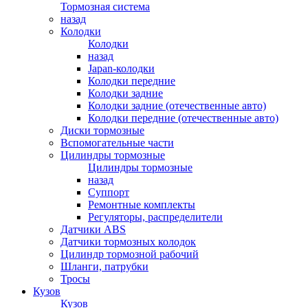
Тормозная система
назад
Колодки
Колодки
назад
Japan-колодки
Колодки передние
Колодки задние
Колодки задние (отечественные авто)
Колодки передние (отечественные авто)
Диски тормозные
Вспомогательные части
Цилиндры тормозные
Цилиндры тормозные
назад
Суппорт
Ремонтные комплекты
Регуляторы, распределители
Датчики ABS
Датчики тормозных колодок
Цилиндр тормозной рабочий
Шланги, патрубки
Тросы
Кузов
Кузов