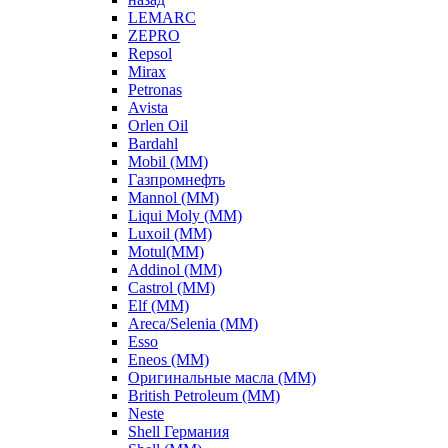
LEMARC
ZEPRO
Repsol
Mirax
Petronas
Avista
Orlen Oil
Bardahl
Mobil (ММ)
Газпромнефть
Mannol (ММ)
Liqui Moly (ММ)
Luxoil (ММ)
Motul(ММ)
Addinol (ММ)
Castrol (ММ)
Elf (ММ)
Areca/Selenia (ММ)
Esso
Eneos (ММ)
Оригинальные масла (ММ)
British Petroleum (ММ)
Neste
Shell Германия