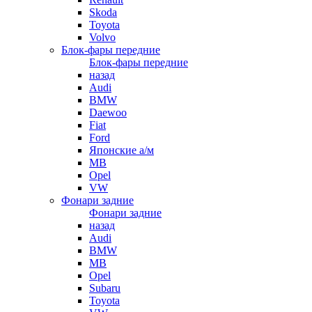
Skoda
Toyota
Volvo
Блок-фары передние
Блок-фары передние
назад
Audi
BMW
Daewoo
Fiat
Ford
Японские а/м
MB
Opel
VW
Фонари задние
Фонари задние
назад
Audi
BMW
MB
Opel
Subaru
Toyota