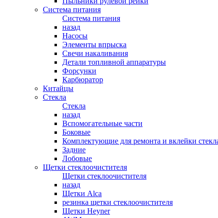
Пыльники рулевой рейки
Система питания
Система питания
назад
Насосы
Элементы впрыска
Свечи накаливания
Детали топливной аппаратуры
Форсунки
Карбюратор
Китайцы
Стекла
Стекла
назад
Вспомогательные части
Боковые
Комплектующие для ремонта и вклейки стекл
Задние
Лобовые
Щетки стеклоочистителя
Щетки стеклоочистителя
назад
Щетки Alca
резинка щетки стеклоочистителя
Щетки Heyner