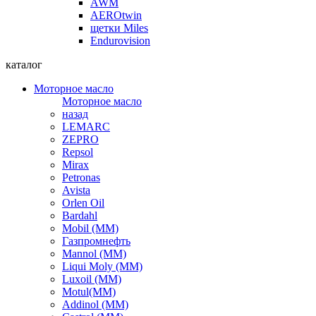
AWM
AEROtwin
щетки Miles
Endurovision
каталог
Моторное масло
Моторное масло
назад
LEMARC
ZEPRO
Repsol
Mirax
Petronas
Avista
Orlen Oil
Bardahl
Mobil (ММ)
Газпромнефть
Mannol (ММ)
Liqui Moly (ММ)
Luxoil (ММ)
Motul(ММ)
Addinol (ММ)