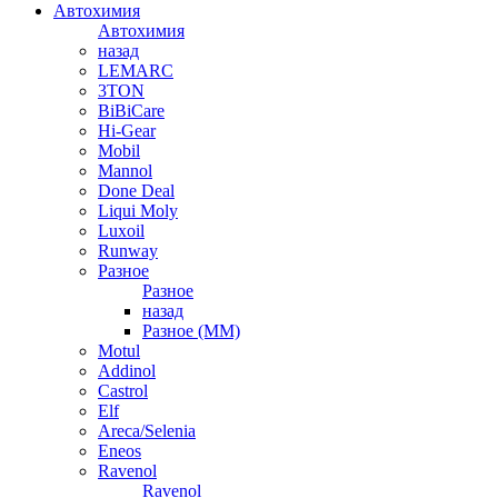
Автохимия
Автохимия
назад
LEMARC
3TON
BiBiCare
Hi-Gear
Mobil
Mannol
Done Deal
Liqui Moly
Luxoil
Runway
Разное
Разное
назад
Разное (ММ)
Motul
Addinol
Castrol
Elf
Areca/Selenia
Eneos
Ravenol
Ravenol