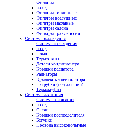
Фильтры
назад
Фильтры топливные
Фильтры воздушные
Фильтры масляные
Фильтры салона
Фильтры трансмиссии
Система охлаждения
Система охлаждения
назад
Помпы
Термостаты
Детали кондиционера
Крышки радиатора
Радиаторы
Крыльчатки вентилятора
Патрубки (под датчики)
Термомуфты
Система зажигания
Система зажигания
назад
Свечи
Крышки распределителя
Бегунки
Провода высоковольтные