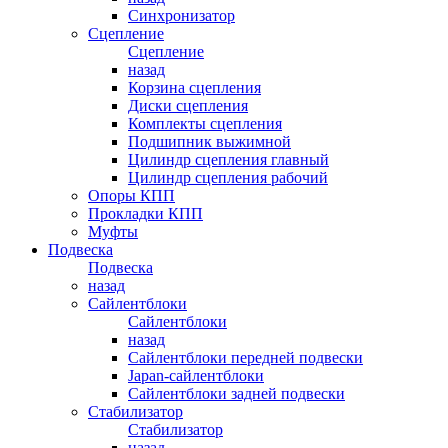
Синхронизатор
Сцепление
Сцепление
назад
Корзина сцепления
Диски сцепления
Комплекты сцепления
Подшипник выжимной
Цилиндр сцепления главный
Цилиндр сцепления рабочий
Опоры КПП
Прокладки КПП
Муфты
Подвеска
Подвеска
назад
Сайлентблоки
Сайлентблоки
назад
Сайлентблоки передней подвески
Japan-сайлентблоки
Сайлентблоки задней подвески
Стабилизатор
Стабилизатор
назад