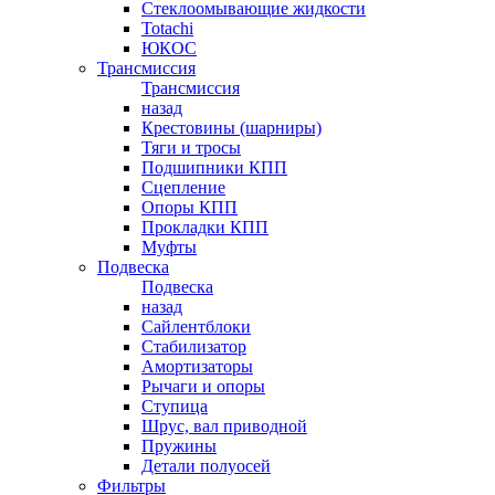
Стеклоомывающие жидкости
Totachi
ЮКОС
Трансмиссия
Трансмиссия
назад
Крестовины (шарниры)
Тяги и тросы
Подшипники КПП
Сцепление
Опоры КПП
Прокладки КПП
Муфты
Подвеска
Подвеска
назад
Сайлентблоки
Стабилизатор
Амортизаторы
Рычаги и опоры
Ступица
Шрус, вал приводной
Пружины
Детали полуосей
Фильтры