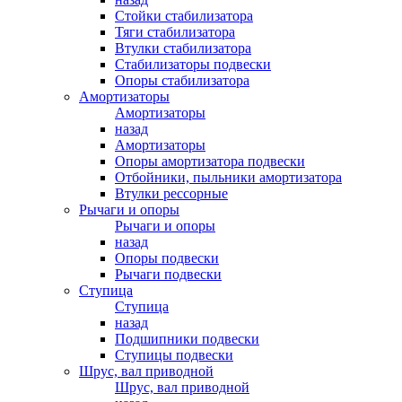
Стойки стабилизатора
Тяги стабилизатора
Втулки стабилизатора
Стабилизаторы подвески
Опоры стабилизатора
Амортизаторы
Амортизаторы
назад
Амортизаторы
Опоры амортизатора подвески
Отбойники, пыльники амортизатора
Втулки рессорные
Рычаги и опоры
Рычаги и опоры
назад
Опоры подвески
Рычаги подвески
Ступица
Ступица
назад
Подшипники подвески
Ступицы подвески
Шрус, вал приводной
Шрус, вал приводной