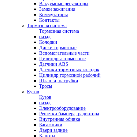
Вакуумные регуляторы
Замки зажигания
Коммутаторы
Контакты
Тормозная система
Тормозная система
назад
Колодки
Диски тормозные
Вспомогательные части
Цилиндры тормозные
Датчики ABS
Датчики тормозных колодок
Цилиндр тормозной рабочий
Шланги, патрубки
Тросы
Кузов
Кузов
назад
Электрооборудование
Решетки бампера, радиатора
Внутренняя обивка
Багажники
Двери задние
Капоты