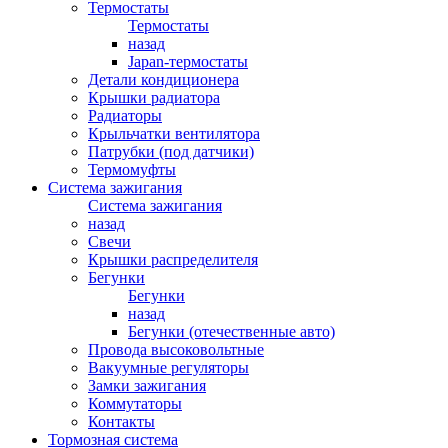
Термостаты
Термостаты
назад
Japan-термостаты
Детали кондиционера
Крышки радиатора
Радиаторы
Крыльчатки вентилятора
Патрубки (под датчики)
Термомуфты
Система зажигания
Система зажигания
назад
Свечи
Крышки распределителя
Бегунки
Бегунки
назад
Бегунки (отечественные авто)
Провода высоковольтные
Вакуумные регуляторы
Замки зажигания
Коммутаторы
Контакты
Тормозная система