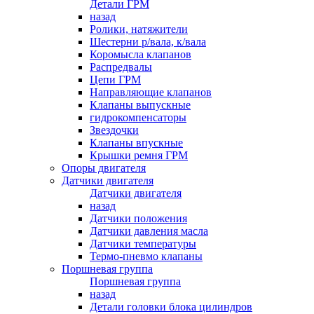
Детали ГРМ
назад
Ролики, натяжители
Шестерни р/вала, к/вала
Коромысла клапанов
Распредвалы
Цепи ГРМ
Направляющие клапанов
Клапаны выпускные
гидрокомпенсаторы
Звездочки
Клапаны впускные
Крышки ремня ГРМ
Опоры двигателя
Датчики двигателя
Датчики двигателя
назад
Датчики положения
Датчики давления масла
Датчики температуры
Термо-пневмо клапаны
Поршневая группа
Поршневая группа
назад
Детали головки блока цилиндров