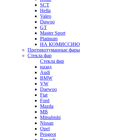
SCT
Hella
Valeo
Dawoo
GT
Master Sport
Platinum
НА КОМИССИЮ
Противотуманные фары
Стекла фар
Стекла фар
назад
Audi
BMW
VW
Daewoo
Fiat
Ford
Mazda
MB
Mitsubishi
Nissan
Opel
Peugeot
Renault