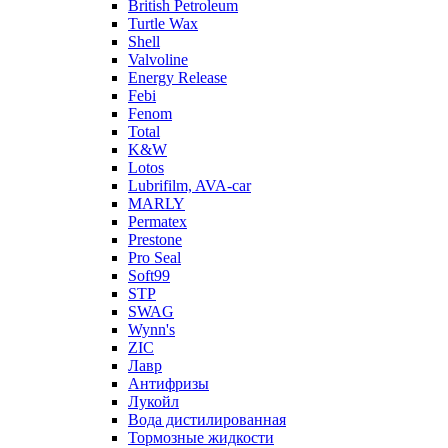
British Petroleum
Turtle Wax
Shell
Valvoline
Energy Release
Febi
Fenom
Total
K&W
Lotos
Lubrifilm, AVA-car
MARLY
Permatex
Prestone
Pro Seal
Soft99
STP
SWAG
Wynn's
ZIC
Лавр
Антифризы
Лукойл
Вода дистилированная
Тормозные жидкости