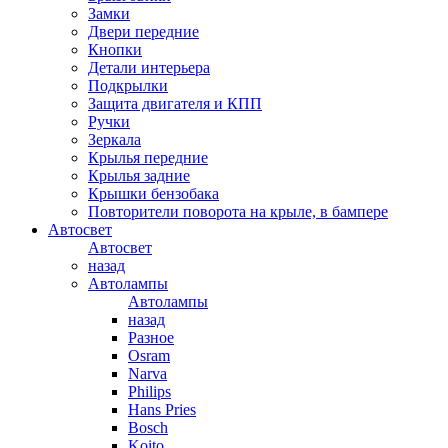
Замки
Двери передние
Кнопки
Детали интерьера
Подкрылки
Защита двигателя и КПП
Ручки
Зеркала
Крылья передние
Крылья задние
Крышки бензобака
Повторители поворота на крыле, в бампере
Автосвет
Автосвет
назад
Автолампы
Автолампы
назад
Разное
Osram
Narva
Philips
Hans Pries
Bosch
Koito