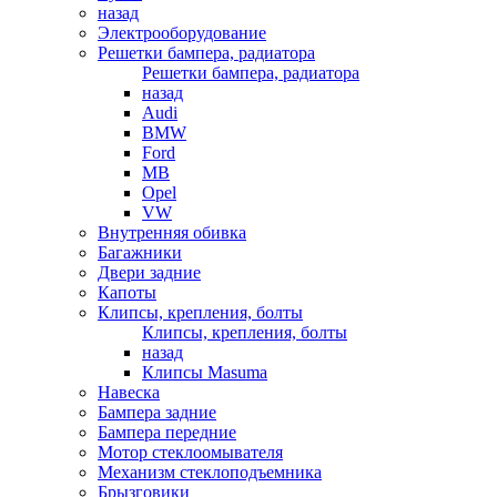
назад
Электрооборудование
Решетки бампера, радиатора
Решетки бампера, радиатора
назад
Audi
BMW
Ford
MB
Opel
VW
Внутренняя обивка
Багажники
Двери задние
Капоты
Клипсы, крепления, болты
Клипсы, крепления, болты
назад
Клипсы Masuma
Навеска
Бампера задние
Бампера передние
Мотор стеклоомывателя
Механизм стеклоподъемника
Брызговики