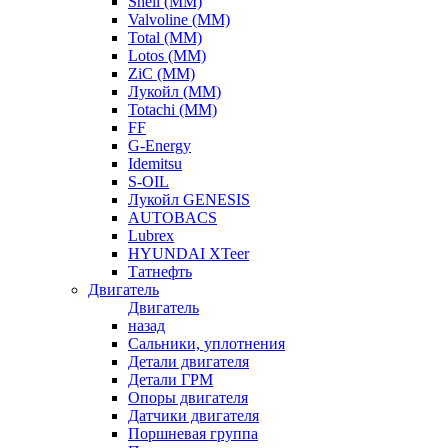
Shell (ММ)
Valvoline (ММ)
Total (ММ)
Lotos (ММ)
ZiC (ММ)
Лукойл (ММ)
Totachi (MM)
FF
G-Energy
Idemitsu
S-OIL
Лукойл GENESIS
AUTOBACS
Lubrex
HYUNDAI XTeer
Татнефть
Двигатель
Двигатель
назад
Сальники, уплотнения
Детали двигателя
Детали ГРМ
Опоры двигателя
Датчики двигателя
Поршневая группа