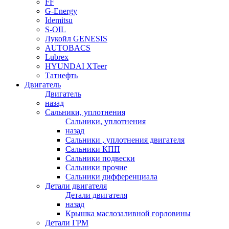
FF
G-Energy
Idemitsu
S-OIL
Лукойл GENESIS
AUTOBACS
Lubrex
HYUNDAI XTeer
Татнефть
Двигатель
Двигатель
назад
Сальники, уплотнения
Сальники, уплотнения
назад
Сальники , уплотнения двигателя
Сальники КПП
Сальники подвески
Сальники прочие
Сальники дифференциала
Детали двигателя
Детали двигателя
назад
Крышка маслозаливной горловины
Детали ГРМ