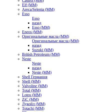
Castrol (ММ)
Elf (ММ)
Areca/Selenia (ММ)
Esso
Esso
назад
Esso (ММ)
Eneos (ММ)
Оригинальные масла (ММ)
Оригинальные масла (ММ)
назад
Suzuki (ММ)
British Petroleum (ММ)
Neste
Neste
назад
Neste (ММ)
Shell Германия
Shell (ММ)
Valvoline (ММ)
Total (ММ)
Lotos (ММ)
ZiC (ММ)
Лукойл (ММ)
Totachi (MM)